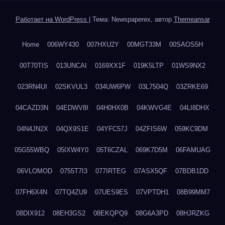
Работает на WordPress
|
Тема: Newspaperex, автор
Themeansar
Home
006WY430
007HXU2Y
00MGT33M
00SAOS5H
00T70TIS
013UNCAI
0169XX1F
019K5LTP
01WS9NX2
023RN4UI
02SKVUL3
034UW6PW
03L7504Q
03ZRKE69
04CAZD3N
04EDWV8I
04H0HX0B
04KWVG4E
04LI8DHX
04N4JN2X
04QX9S1E
04YFC57J
04ZFIS6W
059KC9DM
05G55WBQ
05IXW4Y0
05T6CZAL
069K7D5M
06FAMUAG
06VLOMOD
0755T7I3
077IRTEG
07ASX5QF
07BDB1DD
07FH6X4N
07TQ4ZU9
07UES9ES
07VPTDH1
08B99MM7
08DIX912
08EH3GS2
08EKQPQ9
08G6A3PD
08HJRZKG