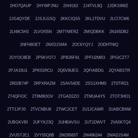
2HO7QAUP
2HYWPJNU
2IIHI162
2J4TVL9Q
2JDKS9WZ
2JG4QYDE
2JSJLGSQ
2KKCIQS5
2KL1TDVU
2LCI7CW6
2LN9C5H3
2LVOI55N
2M7YMERZ
2MIQDBKK
2N165DB2
2NFH8OET
2NXDJSMA
2OC6YQYJ
2ODHTNIQ
2OYOC8EB
2P5KVO7J
2PB26F91
2PFU2MB3
2PGICZT7
2PJA33U1
2PK01RCU
2Q6V9UEG
2QFIABDG
2QYABSTR
2R02B74P
2RPXRAZM
2SAV54DE
2SS1XHM0
2T0TIR21
2T4QFIOC
2T8M8OOV
2TGAD2ZO
2TMUAAY5
2TOT3HO1
2TT1JPJ0
2TVCNBU8
2TWC2CET
2U1JCAWR
2UABCBNW
2UBGKVBI
2UFYK23Q
2UHBAVSU
2UT1DWVT
2VA5KTQ4
2VUSTJE1
2VY55Q8B
2W29565T
2W496244
2WADJS4M