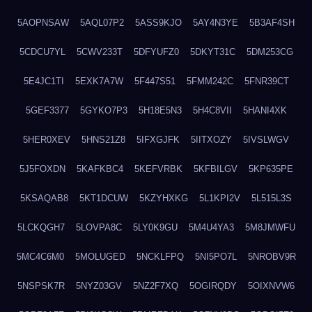
5AOPNSAW
5AQL07P2
5ASS9KJO
5AY4N3YE
5B3AF4SH
5CDCU7YL
5CWV233T
5DFYUFZ0
5DKYT31C
5DM253CG
5E4JC1TI
5EXK7A7W
5F447S51
5FMM242C
5FNR39CT
5GEF3377
5GYKO7P3
5H18E5N3
5H4C8VII
5HANI4XK
5HER0XEV
5HNS21Z8
5IFXGJFK
5IITXOZY
5IVSLWGV
5J5FOXDN
5KAFKBC4
5KEFVRBK
5KFBILGV
5KP635PE
5KSAQAB8
5KT1DCUW
5KZYHXKG
5L1KPI2V
5L515L3S
5LCKQGH7
5LOVPA8C
5LY0K9GU
5M4U4YA3
5M8JMWFU
5MC4C6M0
5MOLUGED
5NCKLFPQ
5NI5PO7L
5NROBV9R
5NSPSK7R
5NYZ03GV
5NZ2F7XQ
5OGIRQDY
5OIXNVW6