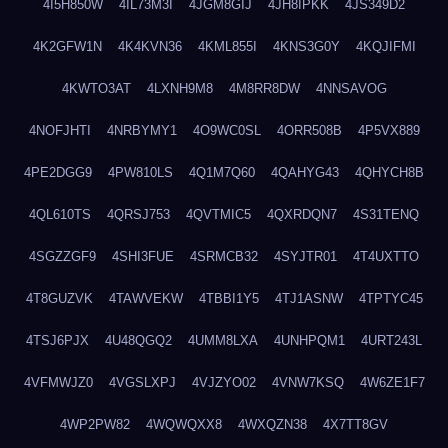
4I5H850W
4IL73M3I
4JGM8GIJ
4JH8IPKK
4JS349D2
4K2GFW1N
4K4KVN36
4KML855I
4KNS3G0Y
4KQJIFMI
4KWTO3AT
4LXNH9M8
4M8RR8DW
4NNSAVOG
4NOFJHTI
4NRBYMY1
4O9WC0SL
4ORR508B
4P5VX889
4PE2DGG9
4PW810LS
4Q1M7Q60
4QAHYG43
4QHYCH8B
4QL610TS
4QRSJ753
4QVTMIC5
4QXRDQN7
4S31TENQ
4SGZZGF9
4SHI3FUE
4SRMCB32
4SYJTR01
4T4UXTTO
4T8GUZVK
4TAWVEKW
4TBBI1Y5
4TJ1ASNW
4TPTYC45
4TSJ6PJX
4U48QGQ2
4UMM8LXA
4UNHPQM1
4URT243L
4VFMWJZ0
4VGSLXPJ
4VJZYO02
4VNW7KSQ
4W6ZE1F7
4WP2PW82
4WQWQXX8
4WXQZN38
4X7TT8GV