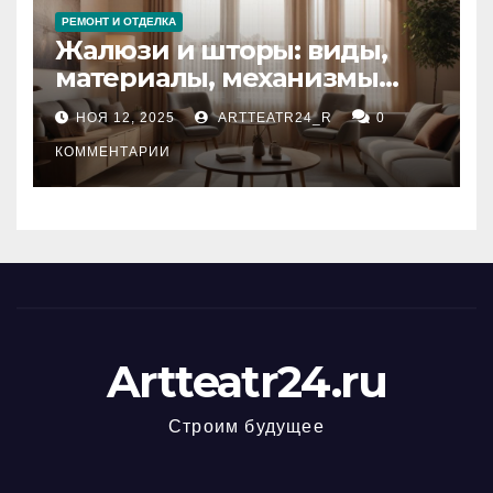
РЕМОНТ И ОТДЕЛКА
Жалюзи и шторы: виды,
материалы, механизмы
управления и уход
НОЯ 12, 2025
ARTTEATR24_R
0
КОММЕНТАРИИ
Artteatr24.ru
Строим будущее