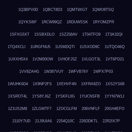
1Q3BPV0D
1QBCT8D3
1QMT9XGT
1QWO8TSQ
1QYKS8IF
1RCW99QZ
1RDUWSSK
1RYOMZPR
1SFXG5XT
1SSBXDLO
1SZ258AV
1T04TFO9
1T3A32QI
1TQ4XCLI
1URGFNU5
1USMDQTI
1USXOD9C
1UTQO46Q
1UXXH5X4
1V2M00OW
1VHOFJ5Z
1VLGOT3L
1VT6PD21
1VV8ZAHG
1W387VUY
1WFVB76Y
1WPX7P03
1WUHK6D4
1X9NP2FS
1XEHVF4N
1XFRA9ZO
1XS2YS68
1XSROT4L
1YS8YJ6Z
1YSKFL0G
1YUCNSFB
1YYN7W1J
1Z1US2M8
1ZLGWTF7
1ZOCGLFM
206VNFLF
20GH4EFO
2110Y7UD
21J9UIA6
2254Q10C
226DDKTL
22R2IX7P