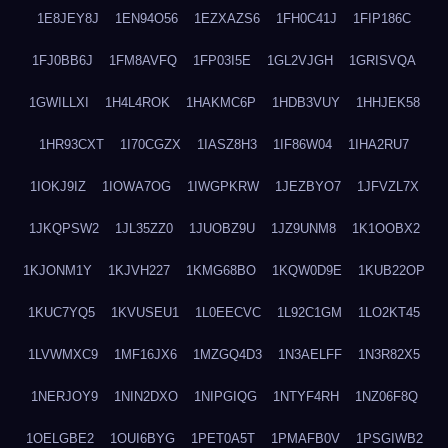
1E8JEY8J
1EN94O56
1EZXAZS6
1FH0C41J
1FIP186C
1FJ0BB6J
1FM8AVFQ
1FP03I5E
1GL2VJGH
1GRISVQA
1GWILLXI
1H4L4ROK
1HAKMC6P
1HDB3VUY
1HHJEK58
1HR93CXT
1I70CGZX
1IASZ8H3
1IF86W04
1IHA2RU7
1IOKJ9IZ
1IOWA7OG
1IWGPKRW
1JEZBYO7
1JFVZL7X
1JKQPSW2
1JL35ZZ0
1JUOBZ9U
1JZ9UNM8
1K1OOBX2
1KJONM1Y
1KJVH227
1KMG68BO
1KQW0D9E
1KUB22OP
1KUC7YQ5
1KVUSEU1
1L0EECVC
1L92C1GM
1LO2KT45
1LVWMXC9
1MF16JX6
1MZGQ4D3
1N3AELFF
1N3R82X5
1NERJOY9
1NIN2DXO
1NIPGIQG
1NTYF4RH
1NZ06F8Q
1OELGBE2
1OUI6BYG
1PET0A5T
1PMAFB0V
1PSGIWB2