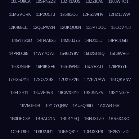
10LFO9CA
10SRNZZ2
10ZH1AUS
10ZZI8A5
1103WHO1
11MGVORK
11P2UCTJ
126I93O6
12FS3WHV
12HZ1JWW
12K469CE
12QCPWZN
12UKQO0N
133P7UOC
13COV7L8
14GYHZ3D
14H4A825
14M9BJ75
14NJ13LJ
14PRJLGB
14PRLC85
14WY7OYZ
1546DY9V
15B2SHBQ
15C9WR6H
160ON64P
16P9KSF6
16SBWI43
16U7RZJT
179PIGYE
17HG5UY8
17SO7X9S
17UXEZ2B
17VE7UAW
181QKVNV
18FL2H11
18UVF9V8
19CWX8Y9
19S0NNZV
19SYNG2F
19V5GFDB
19YDYQRW
1AU5Q96D
1AXWRT6R
1B3DEC8P
1BHACZIN
1BI91YFQ
1BNJXLZ0
1BR5X4KO
1CFFT9FI
1D9U2JR1
1DBSQ817
1DRJ3XP8
1E2BYTZD