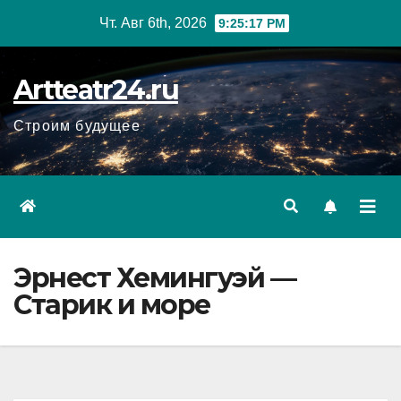
Перейти
Чт. Авг 6th, 2026
9:25:18 PM
к
содержанию
Artteatr24.ru
Строим будущее
Эрнест Хемингуэй —
Старик и море