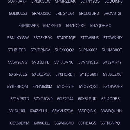
5OPF8A7F
5PI2KCCW
5PMRZDAK
5Q7NY9BS
5QDQI5F8
5QL8UU2J
5RALQ21C
5RBG4E64
5RCDBBFD
5ROV8T2I
5RP6DWR8
5RZ72FTS
5RZPCFKF
5RZQDHMO
5SNLKYWW
5ST3XE0K
5T4RFJQE
5TDWI9U5
5TDWKNIX
5THBIEFD
5TVPRN5V
5UJY0QQ2
5UPNX603
5UUMB8OT
5V5K9CVS
5VB3LIYB
5VTXJVNC
5VVNNS1S
5XJ2MR7Y
5XSF9JLS
5XU6ZP3A
5Y0HCRBH
5Y1QS60T
5Y86UZX6
5YB5BBQM
5YHM530M
5YO667IH
5YO7ZQGL
5Z1BWJEZ
5Z1VP9TD
5ZYFJGV9
60IZ2Y44
60X8LPUK
62LJGRE8
6316UU0I
634ZKLU1
63MVU7SW
63SPQINX
63WDQUHH
63X60DYM
64996J11
659M6G4O
65TIBAG5
65TN6NPQ