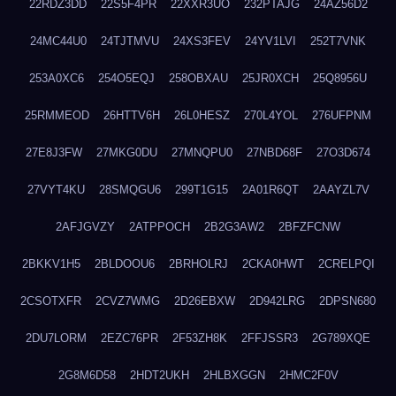
22RDZ3DD
22S5F4PR
22XXR3UO
232PTAJG
24AZ56D2
24MC44U0
24TJTMVU
24XS3FEV
24YV1LVI
252T7VNK
253A0XC6
254O5EQJ
258OBXAU
25JR0XCH
25Q8956U
25RMMEOD
26HTTV6H
26L0HESZ
270L4YOL
276UFPNM
27E8J3FW
27MKG0DU
27MNQPU0
27NBD68F
27O3D674
27VYT4KU
28SMQGU6
299T1G15
2A01R6QT
2AAYZL7V
2AFJGVZY
2ATPPOCH
2B2G3AW2
2BFZFCNW
2BKKV1H5
2BLDOOU6
2BRHOLRJ
2CKA0HWT
2CRELPQI
2CSOTXFR
2CVZ7WMG
2D26EBXW
2D942LRG
2DPSN680
2DU7LORM
2EZC76PR
2F53ZH8K
2FFJSSR3
2G789XQE
2G8M6D58
2HDT2UKH
2HLBXGGN
2HMC2F0V