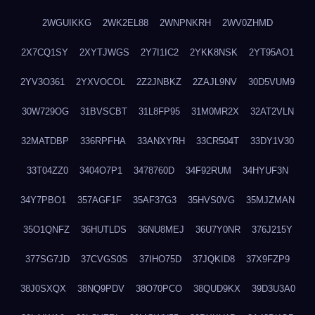
2WGUIKKG
2WK2EL88
2WNPNKRH
2WV0ZHMD
2X7CQ1SY
2XYTJWGS
2Y7I1IC2
2YKK8NSK
2YT95AO1
2YV3O361
2YXVOCOL
2Z2JNBKZ
2ZAJL9NV
30D5VUM9
30W729OG
31BVSCBT
31L8FP95
31M0MR2X
32AT2VLN
32MATDBP
336RPFHA
33ANXYRH
33CR504T
33DY1V30
33T04ZZ0
3404O7P1
3478760D
34F92RUM
34HYUF3N
34Y7PBO1
357AGF1F
35AF37G3
35HVS0VG
35MJZMAN
35O1QNFZ
36HUTLDS
36NU8MEJ
36U7Y0NR
376J215Y
377SG7JD
37CVGS0S
37IHO75D
37JQKID8
37X9FZP9
38J0SXQX
38NQ9PDV
38O70PCO
38QUD9KX
39D3U3A0