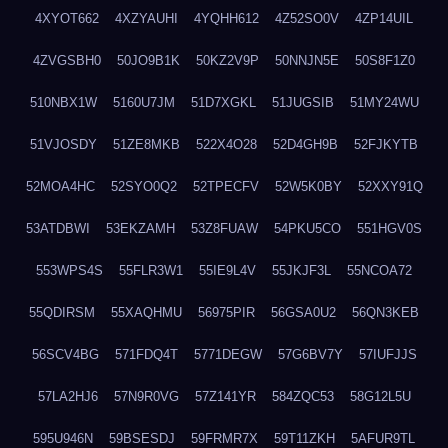
4XYOT662
4XZYAUHI
4YQHH612
4Z52SO0V
4ZP14UIL
4ZVGSBH0
50JO9B1K
50KZ2V9P
50NNJN5E
50S8F1Z0
510NBX1W
5160U7JM
51D7XGKL
51JUGSIB
51MY24WU
51VJOSDY
51ZE8MKB
522X4O28
52D4GH9B
52FJKYTB
52MOA4HC
52SYO0Q2
52TPECFV
52W5K0BY
52XXY91Q
53ATDBWI
53EKZAMH
53Z8FUAW
54PKU5CO
551HGV0S
553WPS4S
55FLR3W1
55IE9L4V
55JKJF3L
55NCOA72
55QDIRSM
55XAQHMU
56975PIR
56GSA0U2
56QN3KEB
56SCV4BG
571FDQ4T
5771DEGW
57G6BV7Y
57IUFJJS
57LA2HJ6
57N9R0VG
57Z141YR
584ZQC53
58G12L5U
595U946N
59BSESDJ
59FRMR7X
59T11ZKH
5AFUR9TL