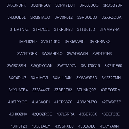
3PX3NDPK
3QBNPSU7
3QPKYD3H
3R660UUO
3R8OBY8R
3RJJOB51
3RM5TAUQ
3RV0N612
3SRBQEDJ
3SXFZOBA
3TBVTN7Z
3TFI7CJL
3TKFBN73
3TTB618D
3TVMVY4A
3VPL82H9
3VS14DKC
3VX5WW8T
3VXFRWKX
3VZRTGEK
3W3MHD4O
3WAD8W9N
3WDTF1N3
3WI8G8SN
3WQDYCWK
3WTTA97N
3WU70G19
3X71FE60
3XC4DIU7
3XMIH0VI
3XMLLD4K
3XWW9P5D
3Y2Z2FMH
3YXUATB4
3Z3344KT
3ZBBJF82
3ZUNKQ9P
40PEO5RM
418TPYOG
41A6AQPI
41CR68ZC
428MPM7O
42EW9PZP
42HIOZNV
42QOZROE
437L5RRA
43BE766X
43EEF23E
43IP3TZ3
43OJ1AEY
43SSFXBJ
43U16JLC
43XY7A9N