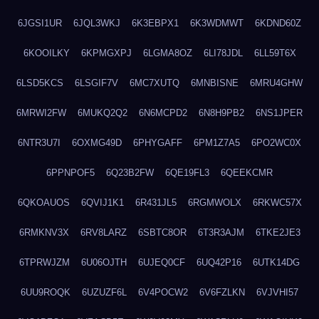
6JGSI1UR
6JQL3WKJ
6K3EBPX1
6K3WDMWT
6KDND60Z
6KOOILKY
6KPMGXPJ
6LGMA8OZ
6LI78JDL
6LL59T6X
6LSD5KCS
6LSGIF7V
6MC7XUTQ
6MNBISNE
6MRU4GHW
6MRWI2FW
6MUKQ2Q2
6N6MCPD2
6N8H9PB2
6NS1JPER
6NTR3U7I
6OXMG49D
6PHYGAFF
6PM1Z7A5
6PO2WC0X
6PPNPOF5
6Q23B2FW
6QE19FL3
6QEEKCMR
6QKOAUOS
6QVIJ1K1
6R431JL5
6RGMWOLX
6RKWC57X
6RMKNV3X
6RV8LARZ
6SBTC8OR
6T3R3AJM
6TKE2JE3
6TPRWJZM
6U06OJTH
6UJEQ0CF
6UQ42P16
6UTK14DG
6UU9ROQK
6UZUZF6L
6V4POCW2
6V6FZLKN
6VJVHI57