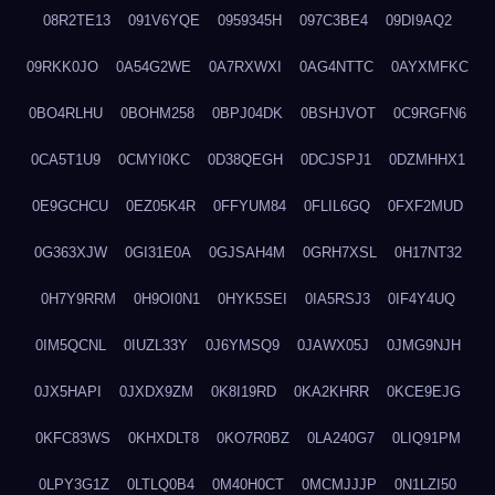
08R2TE13
091V6YQE
0959345H
097C3BE4
09DI9AQ2
09RKK0JO
0A54G2WE
0A7RXWXI
0AG4NTTC
0AYXMFKC
0BO4RLHU
0BOHM258
0BPJ04DK
0BSHJVOT
0C9RGFN6
0CA5T1U9
0CMYI0KC
0D38QEGH
0DCJSPJ1
0DZMHHX1
0E9GCHCU
0EZ05K4R
0FFYUM84
0FLIL6GQ
0FXF2MUD
0G363XJW
0GI31E0A
0GJSAH4M
0GRH7XSL
0H17NT32
0H7Y9RRM
0H9OI0N1
0HYK5SEI
0IA5RSJ3
0IF4Y4UQ
0IM5QCNL
0IUZL33Y
0J6YMSQ9
0JAWX05J
0JMG9NJH
0JX5HAPI
0JXDX9ZM
0K8I19RD
0KA2KHRR
0KCE9EJG
0KFC83WS
0KHXDLT8
0KO7R0BZ
0LA240G7
0LIQ91PM
0LPY3G1Z
0LTLQ0B4
0M40H0CT
0MCMJJJP
0N1LZI50