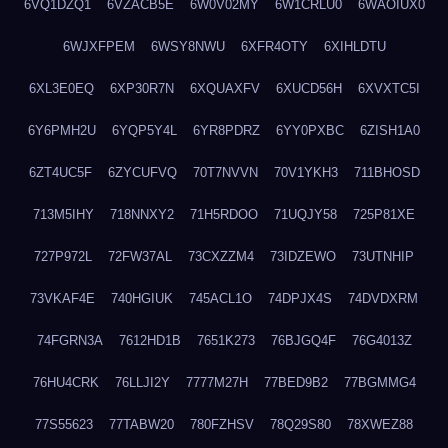
6VQ1DZQ1
6VZACB5E
6W0V02MY
6W1CRLU0
6WAOIUX0
6WJXFPEM
6WSY8NWU
6XFR4OTY
6XIHLDTU
6XL3E0EQ
6XP30R7N
6XQUAXFV
6XUCD56H
6XVXTC5I
6Y6PMH2U
6YQP5Y4L
6YR8PDRZ
6YY0PXBC
6ZISH1A0
6ZT4UC5F
6ZYCUFVQ
70T7NVVN
70V1YKH3
711BHOSD
713M5IHY
718NNXY2
71H5RDOO
71UQJY58
725P81XE
727P972L
72FW37AL
73CXZZM4
73IDZEWO
73UTNHIP
73VKAF4E
740HGIUK
745ACL1O
74DPJX4S
74DVDXRM
74FGRN3A
7612HD1B
7651K273
76BJGQ4F
76G4013Z
76HU4CRK
76LLJI2Y
7777M27H
77BED9B2
77BGMMG4
77S55623
77TABW20
780FZHSV
78Q29S80
78XWEZ88