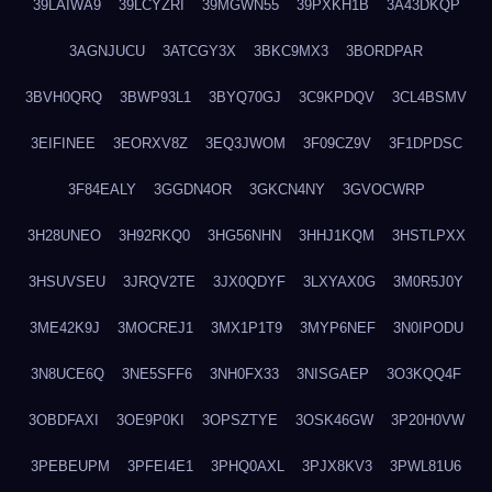
39LAIWA9
39LCYZRI
39MGWN55
39PXKH1B
3A43DKQP
3AGNJUCU
3ATCGY3X
3BKC9MX3
3BORDPAR
3BVH0QRQ
3BWP93L1
3BYQ70GJ
3C9KPDQV
3CL4BSMV
3EIFINEE
3EORXV8Z
3EQ3JWOM
3F09CZ9V
3F1DPDSC
3F84EALY
3GGDN4OR
3GKCN4NY
3GVOCWRP
3H28UNEO
3H92RKQ0
3HG56NHN
3HHJ1KQM
3HSTLPXX
3HSUVSEU
3JRQV2TE
3JX0QDYF
3LXYAX0G
3M0R5J0Y
3ME42K9J
3MOCREJ1
3MX1P1T9
3MYP6NEF
3N0IPODU
3N8UCE6Q
3NE5SFF6
3NH0FX33
3NISGAEP
3O3KQQ4F
3OBDFAXI
3OE9P0KI
3OPSZTYE
3OSK46GW
3P20H0VW
3PEBEUPM
3PFEI4E1
3PHQ0AXL
3PJX8KV3
3PWL81U6