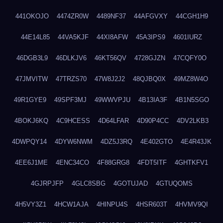
441OKOJO
4474ZR0W
4489NF37
44AFGVXY
44CGH1H9
44E14L85
44VA5KJF
44XI8AFW
45A3IPS9
4601IURZ
46DGB3L9
46DLKJV6
46KT56QV
4728GJZN
47CQFY0O
47JMVITW
47TRZS70
47W8J2J2
48QJBQ0X
49MZ8W4O
49R1GYE9
49SPF3MJ
49WWVPJU
4B13IA3F
4B1N5SGO
4BOKJ6KQ
4C9HCESS
4D64LFAR
4D90P4CC
4DV2LKB3
4DWPQY14
4DYW6NWM
4DZ5J3RQ
4E402GTO
4E4R43JK
4EE6J1ME
4ENC34CO
4F88GRG8
4FDT5ITF
4GHTKFV1
4GJRPJFP
4GLC8SBG
4GOTUJAD
4GTUQOMS
4H5VY3Z1
4HCW1AJA
4HINPU4S
4HSR603T
4HVMV9QI