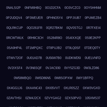
0NALSI2P
0NFM8HBQ
0O1D2CFA
0O3VCZC0
0OY5HHNM
0P2UDQV4
0P3WEUER
0PHNO5Y4
0PPJIUB7
0PUMEZB4
0QLRKCUP
0QO261FR
0QR27BKM
0QV0STGJ
0R7FXEI4
0RCWTWLK
0RH9C3CH
0S284R8O
0S4IXXQE
0S9E2KPP
0SA9HP4L
0T1MPQXC
0T8PUJB2
0T9LQ0SF
0TDEQ0TY
0TWV72OF
0U01AD7B
0U56W7B0
0UDKWD5I
0UELVNFD
0V2IXSF4
0V3N6SQF
0VJAC930
0VY5ZG3D
0W3LZD86
0W58MBQO
0W5D86N5
0W8SOPXW
0WY1BFPQ
0X4GG1J6
0XAANC43
0XI05VVT
0XLR0SZZ
0XW3VGXD
0ZAVTHSI
0ZM4J2CX
0ZVYGAG2
0ZXS0PVO
105XMS37