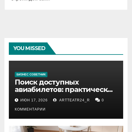
YOU MISSED
БИЗНЕС СОВЕТНИК
Поиск доступных
авиабилетов: практические
рекомендации
ИЮН 17, 2026
ARTTEATR24_R
0
КОММЕНТАРИИ