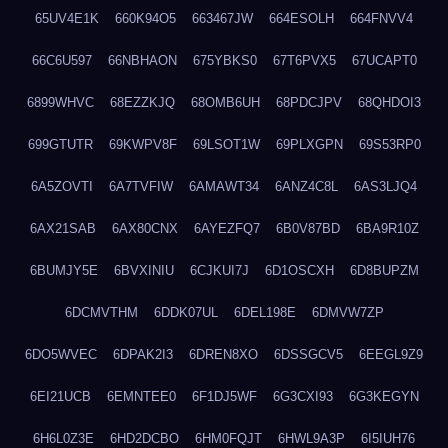
65UV4E1K
660K94O5
663467JW
664ESOLH
664FNVV4
66C6U597
66NBHAON
675YBKS0
67T6PVX5
67UCAPT0
6899WHVC
68EZZKJQ
68OMB6UH
68PDCJPV
68QHDOI3
699GTUTR
69KWPV8F
69LSOT1W
69PLXGPN
69S53RP0
6A5ZOVTI
6A7TVFIW
6AMAWT34
6ANZ4C8L
6AS3LJQ4
6AX21SAB
6AX80CNX
6AYEZFQ7
6B0V87BD
6BA9R10Z
6BUMJY5E
6BVXINIU
6CJKUI7J
6D1OSCXH
6D8BUPZM
6DCMVTHM
6DDK07UL
6DEL198E
6DMVW7ZP
6DO5WVEC
6DPAK2I3
6DREN8XO
6DSSGCV5
6EEGL9Z9
6EI21UCB
6EMNTEE0
6F1DJ5WF
6G3CXI93
6G3KEGYN
6H6L0Z3E
6HD2DCBO
6HM0FQJT
6HWL9A3P
6I5IUH76