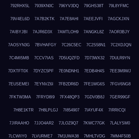
792RHX5L
7939XN0C
796YV3DQ
79GHS38T
79L8YFMC
79V4EL6D
7A7B2KTK
7A7E8AHI
7AEEJVFI
7AGCKJXN
7AIBYJBI
7AJR6D3X
7AMTLOH9
7ANGKL8Z
7AOR3BJY
7AOSYN3G
7BVHAFGY
7C26C5EC
7C2S58N1
7C2XDJQN
7C4MI5MB
7CCV7IAS
7D5UQZFD
7D73WX32
7DULR9YN
7DXTFT0X
7DYZC5PF
7E0NDNH1
7EDB4H4S
7EE3M9WJ
7EUSEMEI
7EYNVZ6I
7FB2DR6D
7FE1WG6S
7FGV6NG8
7FKTW3MA
7FRYD8I9
7FX48QP3
7GDV0B8J
7GER99GF
7H8E1KTR
7H8LPLGJ
7I854907
7IAYUF4X
7IRRICQI
7JIRAAHO
7JJO4AR2
7JLOZ9Q7
7KWC77GK
7LALYSM0
7LCWIIY0
7LVURME7
7M1UWA38
7MHLTVDG
7MM4F50B