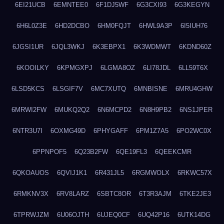
6EI21UCB
6EMNTEE0
6F1DJ5WF
6G3CXI93
6G3KEGYN
6H6L0Z3E
6HD2DCBO
6HM0FQJT
6HWL9A3P
6I5IUH76
6JGSI1UR
6JQL3WKJ
6K3EBPX1
6K3WDMWT
6KDND60Z
6KOOILKY
6KPMGXPJ
6LGMA8OZ
6LI78JDL
6LL59T6X
6LSD5KCS
6LSGIF7V
6MC7XUTQ
6MNBISNE
6MRU4GHW
6MRWI2FW
6MUKQ2Q2
6N6MCPD2
6N8H9PB2
6NS1JPER
6NTR3U7I
6OXMG49D
6PHYGAFF
6PM1Z7A5
6PO2WC0X
6PPNPOF5
6Q23B2FW
6QE19FL3
6QEEKCMR
6QKOAUOS
6QVIJ1K1
6R431JL5
6RGMWOLX
6RKWC57X
6RMKNV3X
6RV8LARZ
6SBTC8OR
6T3R3AJM
6TKE2JE3
6TPRWJZM
6U06OJTH
6UJEQ0CF
6UQ42P16
6UTK14DG