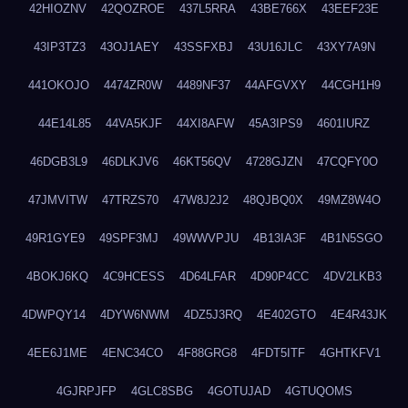
42HIOZNV
42QOZROE
437L5RRA
43BE766X
43EEF23E
43IP3TZ3
43OJ1AEY
43SSFXBJ
43U16JLC
43XY7A9N
441OKOJO
4474ZR0W
4489NF37
44AFGVXY
44CGH1H9
44E14L85
44VA5KJF
44XI8AFW
45A3IPS9
4601IURZ
46DGB3L9
46DLKJV6
46KT56QV
4728GJZN
47CQFY0O
47JMVITW
47TRZS70
47W8J2J2
48QJBQ0X
49MZ8W4O
49R1GYE9
49SPF3MJ
49WWVPJU
4B13IA3F
4B1N5SGO
4BOKJ6KQ
4C9HCESS
4D64LFAR
4D90P4CC
4DV2LKB3
4DWPQY14
4DYW6NWM
4DZ5J3RQ
4E402GTO
4E4R43JK
4EE6J1ME
4ENC34CO
4F88GRG8
4FDT5ITF
4GHTKFV1
4GJRPJFP
4GLC8SBG
4GOTUJAD
4GTUQOMS