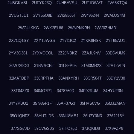
2UBGKVBI
2UFYK23Q
2UHBAVSU
2UT1DWVT
2VA5KTQ4
2VUSTJE1
2VY55Q8B
2W29565T
2W496244
2WADJS4M
2WGUIKKG
2WK2EL88
2WNPNKRH
2WV0ZHMD
2X7CQ1SY
2XYTJWGS
2Y7I1IC2
2YKK8NSK
2YT95AO1
2YV3O361
2YXVOCOL
2Z2JNBKZ
2ZAJL9NV
30D5VUM9
30W729OG
31BVSCBT
31L8FP95
31M0MR2X
32AT2VLN
32MATDBP
336RPFHA
33ANXYRH
33CR504T
33DY1V30
33T04ZZ0
3404O7P1
3478760D
34F92RUM
34HYUF3N
34Y7PBO1
357AGF1F
35AF37G3
35HVS0VG
35MJZMAN
35O1QNFZ
36HUTLDS
36NU8MEJ
36U7Y0NR
376J215Y
377SG7JD
37CVGS0S
37IHO75D
37JQKID8
37X9FZP9