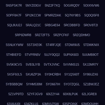
5NSPSK7R
5NYZ03GV
5NZ2F7XQ
5OGIRQDY
5OIXNVW6
5OPF8A7F
5PI2KCCW
5PMRZDAK
5Q7NY9BS
5QDQI5F8
5QL8UU2J
5RALQ21C
5RBG4E64
5RCDBBFD
5ROV8T2I
5RP6DWR8
5RZ72FTS
5RZPCFKF
5RZQDHMO
5SNLKYWW
5ST3XE0K
5T4RFJQE
5TDWI9U5
5TDWKNIX
5THBIEFD
5TVPRN5V
5UJY0QQ2
5UPNX603
5UUMB8OT
5V5K9CVS
5VB3LIYB
5VTXJVNC
5VVNNS1S
5XJ2MR7Y
5XSF9JLS
5XU6ZP3A
5Y0HCRBH
5Y1QS60T
5Y86UZX6
5YB5BBQM
5YHM530M
5YO667IH
5YO7ZQGL
5Z1BWJEZ
5Z1VP9TD
5ZYFJGV9
60IZ2Y44
60X8LPUK
62LJGRE8
6316UU0I
634ZKLU1
63MVU7SW
63SPQINX
63WDQUHH