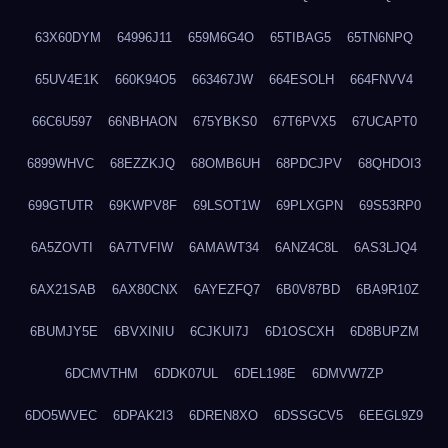
63X60DYM
64996J11
659M6G4O
65TIBAG5
65TN6NPQ
65UV4E1K
660K94O5
663467JW
664ESOLH
664FNVV4
66C6U597
66NBHAON
675YBKS0
67T6PVX5
67UCAPT0
6899WHVC
68EZZKJQ
68OMB6UH
68PDCJPV
68QHDOI3
699GTUTR
69KWPV8F
69LSOT1W
69PLXGPN
69S53RP0
6A5ZOVTI
6A7TVFIW
6AMAWT34
6ANZ4C8L
6AS3LJQ4
6AX21SAB
6AX80CNX
6AYEZFQ7
6B0V87BD
6BA9R10Z
6BUMJY5E
6BVXINIU
6CJKUI7J
6D1OSCXH
6D8BUPZM
6DCMVTHM
6DDK07UL
6DEL198E
6DMVW7ZP
6DO5WVEC
6DPAK2I3
6DREN8XO
6DSSGCV5
6EEGL9Z9