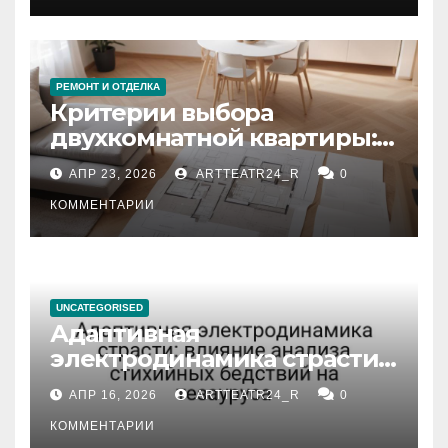
РЕМОНТ И ОТДЕЛКА
Критерии выбора
двухкомнатной квартиры:
планировка, площадь,
АПР 23, 2026
ARTTEATR24_R
0
состояние и документация
КОММЕНТАРИИ
UNCATEGORISED
Адаптивная
электродинамика страсти:
влияние анализа
АПР 16, 2026
ARTTEATR24_R
0
стихийных бедствий на
тезауруса
КОММЕНТАРИИ