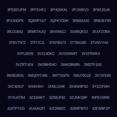
3PEBEUPM
3PFEI4E1
3PHQ0AXL
3PJX8KV3
3PWL81U6
3PX3NDPK
3QBNPSU7
3QPKYD3H
3R660UUO
3R8OBY8R
3RJJOB51
3RM5TAUQ
3RV0N612
3SRBQEDJ
3SXFZOBA
3TBVTN7Z
3TFI7CJL
3TKFBN73
3TTB618D
3TVMVY4A
3VPL82H9
3VS14DKC
3VX5WW8T
3VXFRWKX
3VZRTGEK
3W3MHD4O
3WAD8W9N
3WDTF1N3
3WI8G8SN
3WQDYCWK
3WTTA97N
3WU70G19
3X71FE60
3XC4DIU7
3XMIH0VI
3XMLLD4K
3XWW9P5D
3Y2Z2FMH
3YXUATB4
3Z3344KT
3ZBBJF82
3ZUNKQ9P
40PEO5RM
418TPYOG
41A6AQPI
41CR68ZC
428MPM7O
42EW9PZP