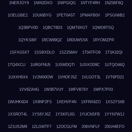
1NERJOY9
1NIN2DXO
1NIPGIQG
1NTYF4RH
1NZ06F8Q
1OELGBE2
1OUI6BYG
1PET0A5T
1PMAFB0V
1PSGIWB2
1Q3BPV0D
1QBCT8D3
1QMT9XGT
1QWO8TSQ
1QYKS8IF
1RCW99QZ
1RDUWSSK
1RYOMZPR
1SFXG5XT
1SSBXDLO
1SZ258AV
1T04TFO9
1T3A32QI
1TQ4XCLI
1URGFNU5
1USMDQTI
1USXOD9C
1UTQO46Q
1UXXH5X4
1V2M00OW
1VHOFJ5Z
1VLGOT3L
1VT6PD21
1VV8ZAHG
1W387VUY
1WFVB76Y
1WPX7P03
1WUHK6D4
1X9NP2FS
1XEHVF4N
1XFRA9ZO
1XS2YS68
1XSROT4L
1YS8YJ6Z
1YSKFL0G
1YUCNSFB
1YYN7W1J
1Z1US2M8
1ZLGWTF7
1ZOCGLFM
206VNFLF
20GH4EFO