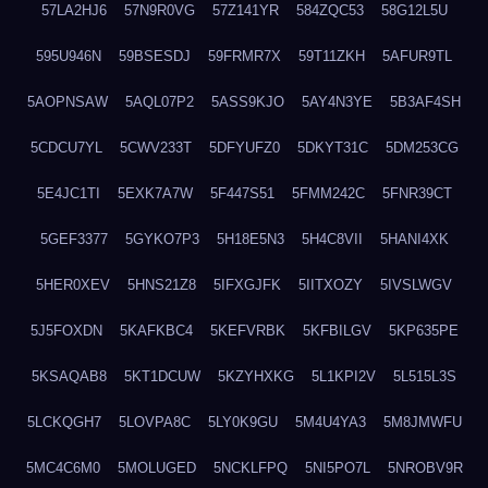
57LA2HJ6
57N9R0VG
57Z141YR
584ZQC53
58G12L5U
595U946N
59BSESDJ
59FRMR7X
59T11ZKH
5AFUR9TL
5AOPNSAW
5AQL07P2
5ASS9KJO
5AY4N3YE
5B3AF4SH
5CDCU7YL
5CWV233T
5DFYUFZ0
5DKYT31C
5DM253CG
5E4JC1TI
5EXK7A7W
5F447S51
5FMM242C
5FNR39CT
5GEF3377
5GYKO7P3
5H18E5N3
5H4C8VII
5HANI4XK
5HER0XEV
5HNS21Z8
5IFXGJFK
5IITXOZY
5IVSLWGV
5J5FOXDN
5KAFKBC4
5KEFVRBK
5KFBILGV
5KP635PE
5KSAQAB8
5KT1DCUW
5KZYHXKG
5L1KPI2V
5L515L3S
5LCKQGH7
5LOVPA8C
5LY0K9GU
5M4U4YA3
5M8JMWFU
5MC4C6M0
5MOLUGED
5NCKLFPQ
5NI5PO7L
5NROBV9R