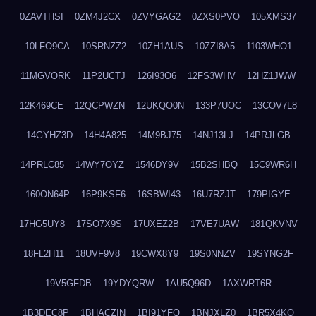
0ZAVTHSI
0ZM4J2CX
0ZVYGAG2
0ZXS0PVO
105XMS37
10LFO9CA
10SRNZZ2
10ZH1AUS
10ZZI8A5
1103WHO1
11MGVORK
11P2UCTJ
126I93O6
12FS3WHV
12HZ1JWW
12K469CE
12QCPWZN
12UKQO0N
133P7UOC
13COV7L8
14GYHZ3D
14H4A825
14M9BJ75
14NJ13LJ
14PRJLGB
14PRLC85
14WY7OYZ
1546DY9V
15B2SHBQ
15C9WR6H
160ON64P
16P9KSF6
16SBWI43
16U7RZJT
179PIGYE
17HG5UY8
17SO7X9S
17UXEZ2B
17VE7UAW
181QKVNV
18FL2H11
18UVF9V8
19CWX8Y9
19S0NNZV
19SYNG2F
19V5GFDB
19YDYQRW
1AU5Q96D
1AXWRT6R
1B3DEC8P
1BHACZIN
1BI91YFQ
1BNJXLZ0
1BR5X4KO