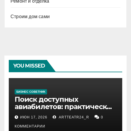
Ремонт и отделка
Строим дом сами
YOU MISSED
БИЗНЕС СОВЕТНИК
Поиск доступных
авиабилетов: практические
рекомендации
ИЮН 17, 2026
ARTTEATR24_R
0
КОММЕНТАРИИ