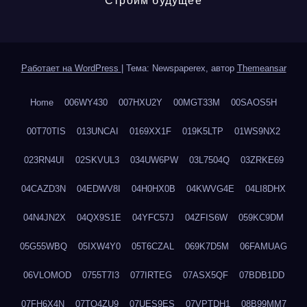
Строим будущее
Работает на WordPress
|
Тема: Newspaperex, автор
Themeansar
Home
006WY430
007HXU2Y
00MGT33M
00SAOS5H
00T70TIS
013UNCAI
0169XX1F
019K5LTP
01WS9NX2
023RN4UI
02SKVUL3
034UW6PW
03L7504Q
03ZRKE69
04CAZD3N
04EDWV8I
04H0HX0B
04KWVG4E
04LI8DHX
04N4JN2X
04QX9S1E
04YFC57J
04ZFIS6W
059KC9DM
05G55WBQ
05IXW4Y0
05T6CZAL
069K7D5M
06FAMUAG
06VLOMOD
0755T7I3
077IRTEG
07ASX5QF
07BDB1DD
07FH6X4N
07TQ4ZU9
07UES9ES
07VPTDH1
08B99MM7