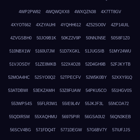
4WP2PW82
4WQWQXX8
4WXQZN38
4X7TT8GV
4XYOT662
4XZYAUHI
4YQHH612
4Z52SO0V
4ZP14UIL
4ZVGSBH0
50JO9B1K
50KZ2V9P
50NNJN5E
50S8F1Z0
510NBX1W
5160U7JM
51D7XGKL
51JUGSIB
51MY24WU
51VJOSDY
51ZE8MKB
522X4O28
52D4GH9B
52FJKYTB
52MOA4HC
52SYO0Q2
52TPECFV
52W5K0BY
52XXY91Q
53ATDBWI
53EKZAMH
53Z8FUAW
54PKU5CO
551HGV0S
553WPS4S
55FLR3W1
55IE9L4V
55JKJF3L
55NCOA72
55QDIRSM
55XAQHMU
56975PIR
56GSA0U2
56QN3KEB
56SCV4BG
571FDQ4T
5771DEGW
57G6BV7Y
57IUFJJS