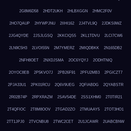
2G8M6D58
2HDT2UKH
2HLBXGGN
2HMC2F0V
2HO7QAUP
2HYWPJNU
2IIHI162
2J4TVL9Q
2JDKS9WZ
2JG4QYDE
2JSJLGSQ
2KKCIQS5
2KL1TDVU
2LCI7CW6
2LN9C5H3
2LVOI55N
2M7YMERZ
2MIQDBKK
2N165DB2
2NFH8OET
2NXDJSMA
2OC6YQYJ
2ODHTNIQ
2OYOC8EB
2P5KVO7J
2PB26F91
2PFU2MB3
2PGICZT7
2PJA33U1
2PK01RCU
2Q6V9UEG
2QFIABDG
2QYABSTR
2R02B74P
2RPXRAZM
2SAV54DE
2SS1XHM0
2T0TIR21
2T4QFIOC
2T8M8OOV
2TGAD2ZO
2TMUAAY5
2TOT3HO1
2TT1JPJ0
2TVCNBU8
2TWC2CET
2U1JCAWR
2UABCBNW