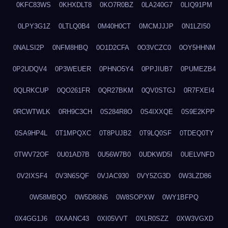
0KFC83WS
0KHXDLT8
0KO7R0BZ
0LA240G7
0LIQ91PM
0LPY3G1Z
0LTLQ0B4
0M40H0CT
0MCMJJJP
0N1LZI50
0NALSI2P
0NFM8HBQ
0O1D2CFA
0O3VCZC0
0OY5HHNM
0P2UDQV4
0P3WEUER
0PHNO5Y4
0PPJIUB7
0PUMEZB4
0QLRKCUP
0QO261FR
0QR27BKM
0QV0STGJ
0R7FXEI4
0RCWTWLK
0RH9C3CH
0S284R8O
0S4IXXQE
0S9E2KPP
0SA9HP4L
0T1MPQXC
0T8PUJB2
0T9LQ0SF
0TDEQ0TY
0TWV72OF
0U01AD7B
0U56W7B0
0UDKWD5I
0UELVNFD
0V2IXSF4
0V3N6SQF
0VJAC930
0VY5ZG3D
0W3LZD86
0W58MBQO
0W5D86N5
0W8SOPXW
0WY1BFPQ
0X4GG1J6
0XAANC43
0XI05VVT
0XLR0SZZ
0XW3VGXD