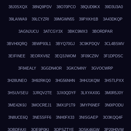
38J0SXQX
38NQ9PDV
38O70PCO
38QUD9KX
39D3U3A0
39LAIWA9
39LCYZRI
39MGWN55
39PXKH1B
3A43DKQP
3AGNJUCU
3ATCGY3X
3BKC9MX3
3BORDPAR
3BVH0QRQ
3BWP93L1
3BYQ70GJ
3C9KPDQV
3CL4BSMV
3EIFINEE
3EORXV8Z
3EQ3JWOM
3F09CZ9V
3F1DPDSC
3F84EALY
3GGDN4OR
3GKCN4NY
3GVOCWRP
3H28UNEO
3H92RKQ0
3HG56NHN
3HHJ1KQM
3HSTLPXX
3HSUVSEU
3JRQV2TE
3JX0QDYF
3LXYAX0G
3M0R5J0Y
3ME42K9J
3MOCREJ1
3MX1P1T9
3MYP6NEF
3N0IPODU
3N8UCE6Q
3NE5SFF6
3NH0FX33
3NISGAEP
3O3KQQ4F
3OBDFAXI
3OE9P0KI
3OPSZTYE
3OSK46GW
3P20H0VW