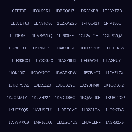
1CFFT9FI
1D9U2JR1
1DBSQ817
1DRJ3XP8
1E2BYTZD
1E8JEY8J
1EN94O56
1EZXAZS6
1FH0C41J
1FIP186C
1FJ0BB6J
1FM8AVFQ
1FP03I5E
1GL2VJGH
1GRISVQA
1GWILLXI
1H4L4ROK
1HAKMC6P
1HDB3VUY
1HHJEK58
1HR93CXT
1I70CGZX
1IASZ8H3
1IF86W04
1IHA2RU7
1IOKJ9IZ
1IOWA7OG
1IWGPKRW
1JEZBYO7
1JFVZL7X
1JKQPSW2
1JL35ZZ0
1JUOBZ9U
1JZ9UNM8
1K1OOBX2
1KJONM1Y
1KJVH227
1KMG68BO
1KQW0D9E
1KUB22OP
1KUC7YQ5
1KVUSEU1
1L0EECVC
1L92C1GM
1LO2KT45
1LVWMXC9
1MF16JX6
1MZGQ4D3
1N3AELFF
1N3R82X5