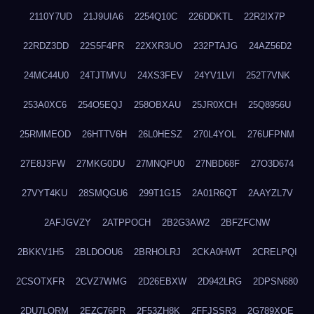
2110Y7UD
21J9UIA6
2254Q10C
226DDKTL
22R2IX7P
22RDZ3DD
22S5F4PR
22XXR3UO
232PTAJG
24AZ56D2
24MC44U0
24TJTMVU
24XS3FEV
24YV1LVI
252T7VNK
253A0XC6
254O5EQJ
258OBXAU
25JR0XCH
25Q8956U
25RMMEOD
26HTTV6H
26L0HESZ
270L4YOL
276UFPNM
27E8J3FW
27MKG0DU
27MNQPU0
27NBD68F
27O3D674
27VYT4KU
28SMQGU6
299T1G15
2A01R6QT
2AAYZL7V
2AFJGVZY
2ATPPOCH
2B2G3AW2
2BFZFCNW
2BKKV1H5
2BLDOOU6
2BRHOLRJ
2CKA0HWT
2CRELPQI
2CSOTXFR
2CVZ7WMG
2D26EBXW
2D942LRG
2DPSN680
2DU7LORM
2EZC76PR
2F53ZH8K
2FFJSSR3
2G789XQE