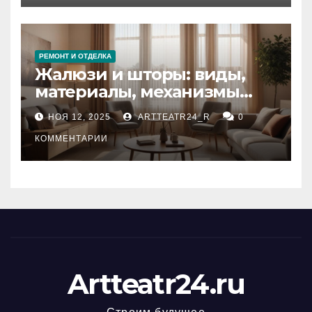
РЕМОНТ И ОТДЕЛКА
Жалюзи и шторы: виды,
материалы, механизмы
управления и уход
НОЯ 12, 2025
ARTTEATR24_R
0
КОММЕНТАРИИ
Artteatr24.ru