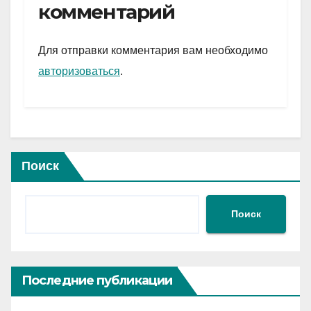
gr
s
а
комментарий
a
A
в
m
p
и
Для отправки комментария вам необходимо
p
ть
авторизоваться
.
Поиск
Поиск
Последние публикации