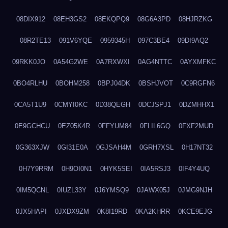
08DIX912
08EH3GS2
08EKQPQ9
08G6A3PD
08HJRZKG
08R2TE13
091V6YQE
0959345H
097C3BE4
09DI9AQ2
09RKK0JO
0A54G2WE
0A7RXWXI
0AG4NTTC
0AYXMFKC
0BO4RLHU
0BOHM258
0BPJ04DK
0BSHJVOT
0C9RGFN6
0CA5T1U9
0CMYI0KC
0D38QEGH
0DCJSPJ1
0DZMHHX1
0E9GCHCU
0EZ05K4R
0FFYUM84
0FLIL6GQ
0FXF2MUD
0G363XJW
0GI31E0A
0GJSAH4M
0GRH7XSL
0H17NT32
0H7Y9RRM
0H9OI0N1
0HYK5SEI
0IA5RSJ3
0IF4Y4UQ
0IM5QCNL
0IUZL33Y
0J6YMSQ9
0JAWX05J
0JMG9NJH
0JX5HAPI
0JXDX9ZM
0K8I19RD
0KA2KHRR
0KCE9EJG