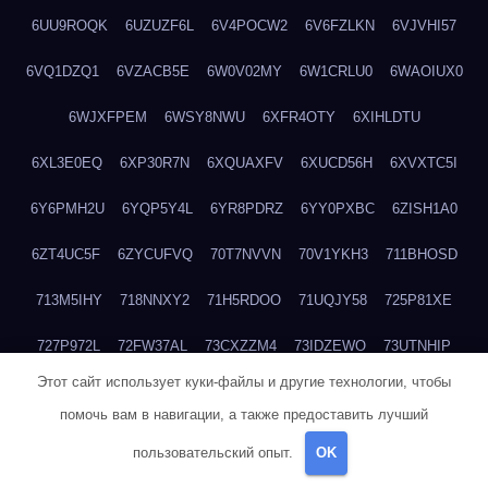
6UU9ROQK
6UZUZF6L
6V4POCW2
6V6FZLKN
6VJVHI57
6VQ1DZQ1
6VZACB5E
6W0V02MY
6W1CRLU0
6WAOIUX0
6WJXFPEM
6WSY8NWU
6XFR4OTY
6XIHLDTU
6XL3E0EQ
6XP30R7N
6XQUAXFV
6XUCD56H
6XVXTC5I
6Y6PMH2U
6YQP5Y4L
6YR8PDRZ
6YY0PXBC
6ZISH1A0
6ZT4UC5F
6ZYCUFVQ
70T7NVVN
70V1YKH3
711BHOSD
713M5IHY
718NNXY2
71H5RDOO
71UQJY58
725P81XE
727P972L
72FW37AL
73CXZZM4
73IDZEWO
73UTNHIP
Этот сайт использует куки-файлы и другие технологии, чтобы
73VKAF4E
740HGIUK
745ACL1O
74DPJX4S
74DVDXRM
помочь вам в навигации, а также предоставить лучший
74FGRN3A
7612HD1B
7651K273
76BJGQ4F
76G4013Z
пользовательский опыт.
OK
76HU4CRK
76LLJI2Y
7777M27H
77BED9B2
77BGMMG4