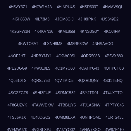
4H5VY3Z1
4HCW1AJA
4HINPU4S
4HSR603T
4HVMV9QI
4I5H850W
4IL73M3I
4JGM8GIJ
4JH8IPKK
4JS349D2
4K2GFW1N
4K4KVN36
4KML855I
4KNS3G0Y
4KQJIFMI
4KWTO3AT
4LXNH9M8
4M8RR8DW
4NNSAVOG
4NOFJHTI
4NRBYMY1
4O9WC0SL
4ORR508B
4P5VX889
4PE2DGG9
4PW810LS
4Q1M7Q60
4QAHYG43
4QHYCH8B
4QL610TS
4QRSJ753
4QVTMIC5
4QXRDQN7
4S31TENQ
4SGZZGF9
4SHI3FUE
4SRMCB32
4SYJTR01
4T4UXTTO
4T8GUZVK
4TAWVEKW
4TBBI1Y5
4TJ1ASNW
4TPTYC45
4TSJ6PJX
4U48QGQ2
4UMM8LXA
4UNHPQM1
4URT243L
4VFMWJZ0
4VGSLXPJ
4VJZYO02
4VNW7KSQ
4W6ZE1F7