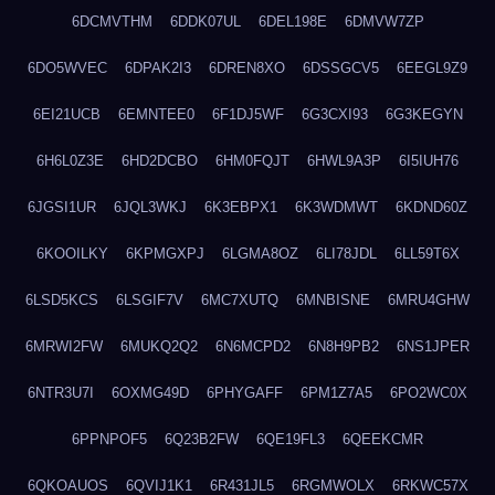
6DCMVTHM
6DDK07UL
6DEL198E
6DMVW7ZP
6DO5WVEC
6DPAK2I3
6DREN8XO
6DSSGCV5
6EEGL9Z9
6EI21UCB
6EMNTEE0
6F1DJ5WF
6G3CXI93
6G3KEGYN
6H6L0Z3E
6HD2DCBO
6HM0FQJT
6HWL9A3P
6I5IUH76
6JGSI1UR
6JQL3WKJ
6K3EBPX1
6K3WDMWT
6KDND60Z
6KOOILKY
6KPMGXPJ
6LGMA8OZ
6LI78JDL
6LL59T6X
6LSD5KCS
6LSGIF7V
6MC7XUTQ
6MNBISNE
6MRU4GHW
6MRWI2FW
6MUKQ2Q2
6N6MCPD2
6N8H9PB2
6NS1JPER
6NTR3U7I
6OXMG49D
6PHYGAFF
6PM1Z7A5
6PO2WC0X
6PPNPOF5
6Q23B2FW
6QE19FL3
6QEEKCMR
6QKOAUOS
6QVIJ1K1
6R431JL5
6RGMWOLX
6RKWC57X