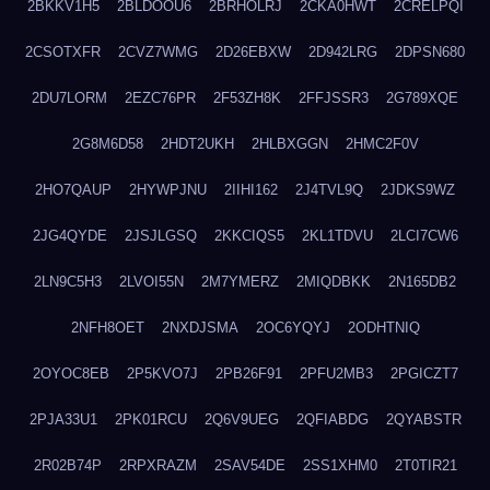
2BKKV1H5
2BLDOOU6
2BRHOLRJ
2CKA0HWT
2CRELPQI
2CSOTXFR
2CVZ7WMG
2D26EBXW
2D942LRG
2DPSN680
2DU7LORM
2EZC76PR
2F53ZH8K
2FFJSSR3
2G789XQE
2G8M6D58
2HDT2UKH
2HLBXGGN
2HMC2F0V
2HO7QAUP
2HYWPJNU
2IIHI162
2J4TVL9Q
2JDKS9WZ
2JG4QYDE
2JSJLGSQ
2KKCIQS5
2KL1TDVU
2LCI7CW6
2LN9C5H3
2LVOI55N
2M7YMERZ
2MIQDBKK
2N165DB2
2NFH8OET
2NXDJSMA
2OC6YQYJ
2ODHTNIQ
2OYOC8EB
2P5KVO7J
2PB26F91
2PFU2MB3
2PGICZT7
2PJA33U1
2PK01RCU
2Q6V9UEG
2QFIABDG
2QYABSTR
2R02B74P
2RPXRAZM
2SAV54DE
2SS1XHM0
2T0TIR21