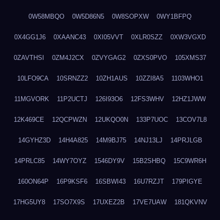
0W58MBQO
0W5D86N5
0W8SOPXW
0WY1BFPQ
0X4GG1J6
0XAANC43
0XI05VVT
0XLR0SZZ
0XW3VGXD
0ZAVTHSI
0ZM4J2CX
0ZVYGAG2
0ZXS0PVO
105XMS37
10LFO9CA
10SRNZZ2
10ZH1AUS
10ZZI8A5
1103WHO1
11MGVORK
11P2UCTJ
126I93O6
12FS3WHV
12HZ1JWW
12K469CE
12QCPWZN
12UKQO0N
133P7UOC
13COV7L8
14GYHZ3D
14H4A825
14M9BJ75
14NJ13LJ
14PRJLGB
14PRLC85
14WY7OYZ
1546DY9V
15B2SHBQ
15C9WR6H
160ON64P
16P9KSF6
16SBWI43
16U7RZJT
179PIGYE
17HG5UY8
17SO7X9S
17UXEZ2B
17VE7UAW
181QKVNV