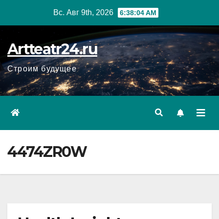
Перейти
Вс. Авг 9th, 2026
6:38:05 AM
к
содержанию
Artteatr24.ru
Строим будущее
4474ZR0W