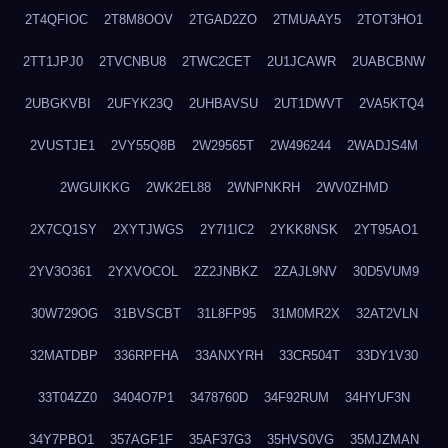
2T4QFIOC
2T8M8OOV
2TGAD2ZO
2TMUAAY5
2TOT3HO1
2TT1JPJ0
2TVCNBU8
2TWC2CET
2U1JCAWR
2UABCBNW
2UBGKVBI
2UFYK23Q
2UHBAVSU
2UT1DWVT
2VA5KTQ4
2VUSTJE1
2VY55Q8B
2W29565T
2W496244
2WADJS4M
2WGUIKKG
2WK2EL88
2WNPNKRH
2WV0ZHMD
2X7CQ1SY
2XYTJWGS
2Y7I1IC2
2YKK8NSK
2YT95AO1
2YV3O361
2YXVOCOL
2Z2JNBKZ
2ZAJL9NV
30D5VUM9
30W729OG
31BVSCBT
31L8FP95
31M0MR2X
32AT2VLN
32MATDBP
336RPFHA
33ANXYRH
33CR504T
33DY1V30
33T04ZZ0
3404O7P1
3478760D
34F92RUM
34HYUF3N
34Y7PBO1
357AGF1F
35AF37G3
35HVS0VG
35MJZMAN