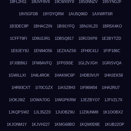
18FL2H11
18UVF9V8
19CWX8Y9
19S0NNZV
19SYNG2F
19V5GFDB
19YDYQRW
1AU5Q96D
1AXWRT6R
1B3DEC8P
1BHACZIN
1BI91YFQ
1BNJXLZ0
1BR5X4KO
1CFFT9FI
1D9U2JR1
1DBSQ817
1DRJ3XP8
1E2BYTZD
1E8JEY8J
1EN94O56
1EZXAZS6
1FH0C41J
1FIP186C
1FJ0BB6J
1FM8AVFQ
1FP03I5E
1GL2VJGH
1GRISVQA
1GWILLXI
1H4L4ROK
1HAKMC6P
1HDB3VUY
1HHJEK58
1HR93CXT
1I70CGZX
1IASZ8H3
1IF86W04
1IHA2RU7
1IOKJ9IZ
1IOWA7OG
1IWGPKRW
1JEZBYO7
1JFVZL7X
1JKQPSW2
1JL35ZZ0
1JUOBZ9U
1JZ9UNM8
1K1OOBX2
1KJONM1Y
1KJVH227
1KMG68BO
1KQW0D9E
1KUB22OP