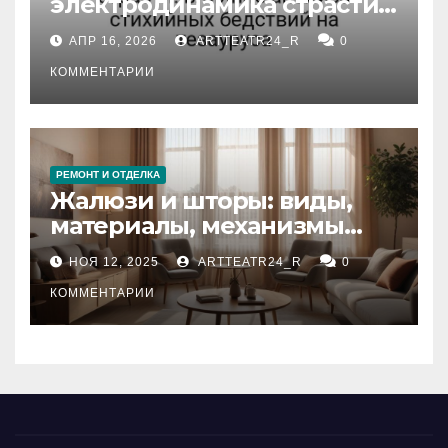
электродинамика страсти:
влияние анализа
АПР 16, 2026
ARTTEATR24_R
0
стихийных бедствий на
тезауруса
КОММЕНТАРИИ
РЕМОНТ И ОТДЕЛКА
Жалюзи и шторы: виды,
материалы, механизмы
управления и уход
НОЯ 12, 2025
ARTTEATR24_R
0
КОММЕНТАРИИ