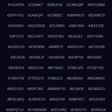
3YXUATB4
3Z3344KT
3ZBBJF82
3ZUNKQ9P
40PEO5RM
418TPYOG
41A6AQPI
41CR68ZC
428MPM7O
42EW9PZP
42HIOZNV
42QOZROE
437L5RRA
43BE766X
43EEF23E
43IP3TZ3
43OJ1AEY
43SSFXBJ
43U16JLC
43XY7A9N
441OKOJO
4474ZR0W
4489NF37
44AFGVXY
44CGH1H9
44E14L85
44VA5KJF
44XI8AFW
45A3IPS9
4601IURZ
46DGB3L9
46DLKJV6
46KT56QV
4728GJZN
47CQFY0O
47JMVITW
47TRZS70
47W8J2J2
48QJBQ0X
49MZ8W4O
49R1GYE9
49SPF3MJ
49WWVPJU
4B13IA3F
4B1N5SGO
4BOKJ6KQ
4C9HCESS
4D64LFAR
4D90P4CC
4DV2LKB3
4DWPQY14
4DYW6NWM
4DZ5J3RQ
4E402GTO
4E4R43JK