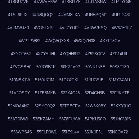
4T8GUZVK
4TAWVEKW
4TBBI1Y5
4TJ1ASNW
4TPTYC45
4TSJ6PJX
4U48QGQ2
4UMM8LXA
4UNHPQM1
4URT243L
4VFMWJZ0
4VGSLXPJ
4VJZYO02
4VNW7KSQ
4W6ZE1F7
4WP2PW82
4WQWQXX8
4WXQZN38
4X7TT8GV
4XYOT662
4XZYAUHI
4YQHH612
4Z52SO0V
4ZP14UIL
4ZVGSBH0
50JO9B1K
50KZ2V9P
50NNJN5E
50S8F1Z0
510NBX1W
5160U7JM
51D7XGKL
51JUGSIB
51MY24WU
51VJOSDY
51ZE8MKB
522X4O28
52D4GH9B
52FJKYTB
52MOA4HC
52SYO0Q2
52TPECFV
52W5K0BY
52XXY91Q
53ATDBWI
53EKZAMH
53Z8FUAW
54PKU5CO
551HGV0S
553WPS4S
55FLR3W1
55IE9L4V
55JKJF3L
55NCOA72