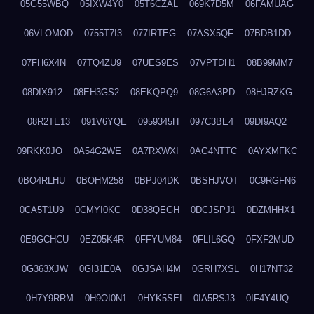
05G55WBQ
05IXW4Y0
05T6CZAL
069K7D5M
06FAMUAG
06VLOMOD
0755T7I3
077IRTEG
07ASX5QF
07BDB1DD
07FH6X4N
07TQ4ZU9
07UES9ES
07VPTDH1
08B99MM7
08DIX912
08EH3GS2
08EKQPQ9
08G6A3PD
08HJRZKG
08R2TE13
091V6YQE
0959345H
097C3BE4
09DI9AQ2
09RKK0JO
0A54G2WE
0A7RXWXI
0AG4NTTC
0AYXMFKC
0BO4RLHU
0BOHM258
0BPJ04DK
0BSHJVOT
0C9RGFN6
0CA5T1U9
0CMYI0KC
0D38QEGH
0DCJSPJ1
0DZMHHX1
0E9GCHCU
0EZ05K4R
0FFYUM84
0FLIL6GQ
0FXF2MUD
0G363XJW
0GI31E0A
0GJSAH4M
0GRH7XSL
0H17NT32
0H7Y9RRM
0H9OI0N1
0HYK5SEI
0IA5RSJ3
0IF4Y4UQ