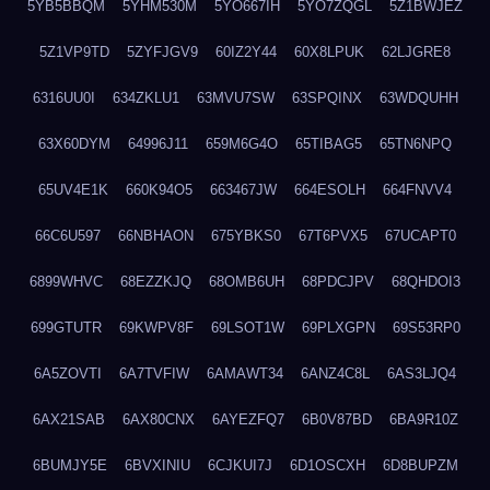
5YB5BBQM
5YHM530M
5YO667IH
5YO7ZQGL
5Z1BWJEZ
5Z1VP9TD
5ZYFJGV9
60IZ2Y44
60X8LPUK
62LJGRE8
6316UU0I
634ZKLU1
63MVU7SW
63SPQINX
63WDQUHH
63X60DYM
64996J11
659M6G4O
65TIBAG5
65TN6NPQ
65UV4E1K
660K94O5
663467JW
664ESOLH
664FNVV4
66C6U597
66NBHAON
675YBKS0
67T6PVX5
67UCAPT0
6899WHVC
68EZZKJQ
68OMB6UH
68PDCJPV
68QHDOI3
699GTUTR
69KWPV8F
69LSOT1W
69PLXGPN
69S53RP0
6A5ZOVTI
6A7TVFIW
6AMAWT34
6ANZ4C8L
6AS3LJQ4
6AX21SAB
6AX80CNX
6AYEZFQ7
6B0V87BD
6BA9R10Z
6BUMJY5E
6BVXINIU
6CJKUI7J
6D1OSCXH
6D8BUPZM