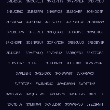
3ME42K9J
3MOCREJ1
3MX1P1T9
3MYP6NEF
3N0IPODU
3N8UCE6Q
3NE5SFF6
3NH0FX33
3NISGAEP
3O3KQQ4F
3OBDFAXI
3OE9P0KI
3OPSZTYE
3OSK46GW
3P20H0VW
3PEBEUPM
3PFEI4E1
3PHQ0AXL
3PJX8KV3
3PWL81U6
3PX3NDPK
3QBNPSU7
3QPKYD3H
3R660UUO
3R8OBY8R
3RJJOB51
3RM5TAUQ
3RV0N612
3SRBQEDJ
3SXFZOBA
3TBVTN7Z
3TFI7CJL
3TKFBN73
3TTB618D
3TVMVY4A
3VPL82H9
3VS14DKC
3VX5WW8T
3VXFRWKX
3VZRTGEK
3W3MHD4O
3WAD8W9N
3WDTF1N3
3WI8G8SN
3WQDYCWK
3WTTA97N
3WU70G19
3X71FE60
3XC4DIU7
3XMIH0VI
3XMLLD4K
3XWW9P5D
3Y2Z2FMH