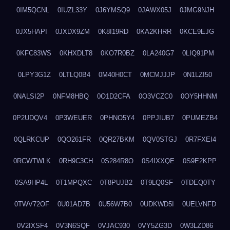
0IM5QCNL
0IUZL33Y
0J6YMSQ9
0JAWX05J
0JMG9NJH
0JX5HAPI
0JXDX9ZM
0K8I19RD
0KA2KHRR
0KCE9EJG
0KFC83WS
0KHXDLT8
0KO7R0BZ
0LA240G7
0LIQ91PM
0LPY3G1Z
0LTLQ0B4
0M40H0CT
0MCMJJJP
0N1LZI50
0NALSI2P
0NFM8HBQ
0O1D2CFA
0O3VCZC0
0OY5HHNM
0P2UDQV4
0P3WEUER
0PHNO5Y4
0PPJIUB7
0PUMEZB4
0QLRKCUP
0QO261FR
0QR27BKM
0QV0STGJ
0R7FXEI4
0RCWTWLK
0RH9C3CH
0S284R8O
0S4IXXQE
0S9E2KPP
0SA9HP4L
0T1MPQXC
0T8PUJB2
0T9LQ0SF
0TDEQ0TY
0TWV72OF
0U01AD7B
0U56W7B0
0UDKWD5I
0UELVNFD
0V2IXSF4
0V3N6SQF
0VJAC930
0VY5ZG3D
0W3LZD86