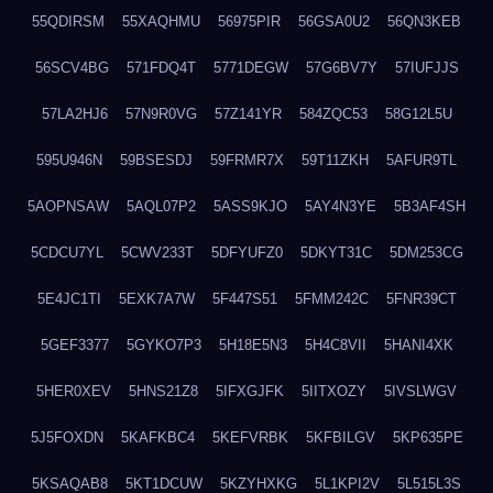
55QDIRSM
55XAQHMU
56975PIR
56GSA0U2
56QN3KEB
56SCV4BG
571FDQ4T
5771DEGW
57G6BV7Y
57IUFJJS
57LA2HJ6
57N9R0VG
57Z141YR
584ZQC53
58G12L5U
595U946N
59BSESDJ
59FRMR7X
59T11ZKH
5AFUR9TL
5AOPNSAW
5AQL07P2
5ASS9KJO
5AY4N3YE
5B3AF4SH
5CDCU7YL
5CWV233T
5DFYUFZ0
5DKYT31C
5DM253CG
5E4JC1TI
5EXK7A7W
5F447S51
5FMM242C
5FNR39CT
5GEF3377
5GYKO7P3
5H18E5N3
5H4C8VII
5HANI4XK
5HER0XEV
5HNS21Z8
5IFXGJFK
5IITXOZY
5IVSLWGV
5J5FOXDN
5KAFKBC4
5KEFVRBK
5KFBILGV
5KP635PE
5KSAQAB8
5KT1DCUW
5KZYHXKG
5L1KPI2V
5L515L3S