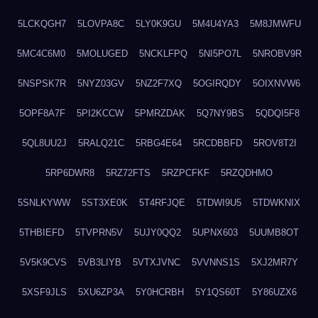
5LCKQGH7
5LOVPA8C
5LY0K9GU
5M4U4YA3
5M8JMWFU
5MC4C6M0
5MOLUGED
5NCKLFPQ
5NI5PO7L
5NROBV9R
5NSPSK7R
5NYZ03GV
5NZ2F7XQ
5OGIRQDY
5OIXNVW6
5OPF8A7F
5PI2KCCW
5PMRZDAK
5Q7NY9BS
5QDQI5F8
5QL8UU2J
5RALQ21C
5RBG4E64
5RCDBBFD
5ROV8T2I
5RP6DWR8
5RZ72FTS
5RZPCFKF
5RZQDHMO
5SNLKYWW
5ST3XE0K
5T4RFJQE
5TDWI9U5
5TDWKNIX
5THBIEFD
5TVPRN5V
5UJY0QQ2
5UPNX603
5UUMB8OT
5V5K9CVS
5VB3LIYB
5VTXJVNC
5VVNNS1S
5XJ2MR7Y
5XSF9JLS
5XU6ZP3A
5Y0HCRBH
5Y1QS60T
5Y86UZX6