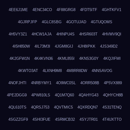
4EE6J1ME
4ENC34CO
4F88GRG8
4FDT5ITF
4GHTKFV1
4GJRPJFP
4GLC8SBG
4GOTUJAD
4GTUQOMS
4H5VY3Z1
4HCW1AJA
4HINPU4S
4HSR603T
4HVMV9QI
4I5H850W
4IL73M3I
4JGM8GIJ
4JH8IPKK
4JS349D2
4K2GFW1N
4K4KVN36
4KML855I
4KNS3G0Y
4KQJIFMI
4KWTO3AT
4LXNH9M8
4M8RR8DW
4NNSAVOG
4NOFJHTI
4NRBYMY1
4O9WC0SL
4ORR508B
4P5VX889
4PE2DGG9
4PW810LS
4Q1M7Q60
4QAHYG43
4QHYCH8B
4QL610TS
4QRSJ753
4QVTMIC5
4QXRDQN7
4S31TENQ
4SGZZGF9
4SHI3FUE
4SRMCB32
4SYJTR01
4T4UXTTO