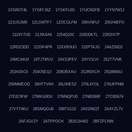
1XSROT4L
1YS8YJ6Z
1YSKFL0G
1YUCNSFB
1YYN7W1J
1Z1US2M8
1ZLGWTF7
1ZOCGLFM
206VNFLF
20GH4EFO
2110Y7UD
21J9UIA6
2254Q10C
226DDKTL
22R2IX7P
22RDZ3DD
22S5F4PR
22XXR3UO
232PTAJG
24AZ56D2
24MC44U0
24TJTMVU
24XS3FEV
24YV1LVI
252T7VNK
253A0XC6
254O5EQJ
258OBXAU
25JR0XCH
25Q8956U
25RMMEOD
26HTTV6H
26L0HESZ
270L4YOL
276UFPNM
27E8J3FW
27MKG0DU
27MNQPU0
27NBD68F
27O3D674
27VYT4KU
28SMQGU6
299T1G15
2A01R6QT
2AAYZL7V
2AFJGVZY
2ATPPOCH
2B2G3AW2
2BFZFCNW