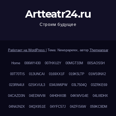
Artteatr24.ru
Строим будущее
Работает на WordPress
|
Тема: Newspaperex, автор
Themeansar
Home
006WY430
007HXU2Y
00MGT33M
00SAOS5H
00T70TIS
013UNCAI
0169XX1F
019K5LTP
01WS9NX2
023RN4UI
02SKVUL3
034UW6PW
03L7504Q
03ZRKE69
04CAZD3N
04EDWV8I
04H0HX0B
04KWVG4E
04LI8DHX
04N4JN2X
04QX9S1E
04YFC57J
04ZFIS6W
059KC9DM