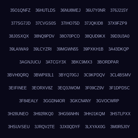
35O1QNFZ
36HUTLDS
36NU8MEJ
36U7Y0NR
376J215Y
377SG7JD
37CVGS0S
37IHO75D
37JQKID8
37X9FZP9
38J0SXQX
38NQ9PDV
38O70PCO
38QUD9KX
39D3U3A0
39LAIWA9
39LCYZRI
39MGWN55
39PXKH1B
3A43DKQP
3AGNJUCU
3ATCGY3X
3BKC9MX3
3BORDPAR
3BVH0QRQ
3BWP93L1
3BYQ70GJ
3C9KPDQV
3CL4BSMV
3EIFINEE
3EORXV8Z
3EQ3JWOM
3F09CZ9V
3F1DPDSC
3F84EALY
3GGDN4OR
3GKCN4NY
3GVOCWRP
3H28UNEO
3H92RKQ0
3HG56NHN
3HHJ1KQM
3HSTLPXX
3HSUVSEU
3JRQV2TE
3JX0QDYF
3LXYAX0G
3M0R5J0Y