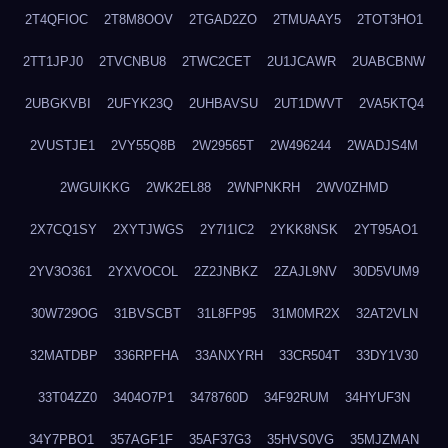
2T4QFIOC
2T8M8OOV
2TGAD2ZO
2TMUAAY5
2TOT3HO1
2TT1JPJ0
2TVCNBU8
2TWC2CET
2U1JCAWR
2UABCBNW
2UBGKVBI
2UFYK23Q
2UHBAVSU
2UT1DWVT
2VA5KTQ4
2VUSTJE1
2VY55Q8B
2W29565T
2W496244
2WADJS4M
2WGUIKKG
2WK2EL88
2WNPNKRH
2WV0ZHMD
2X7CQ1SY
2XYTJWGS
2Y7I1IC2
2YKK8NSK
2YT95AO1
2YV3O361
2YXVOCOL
2Z2JNBKZ
2ZAJL9NV
30D5VUM9
30W729OG
31BVSCBT
31L8FP95
31M0MR2X
32AT2VLN
32MATDBP
336RPFHA
33ANXYRH
33CR504T
33DY1V30
33T04ZZ0
3404O7P1
3478760D
34F92RUM
34HYUF3N
34Y7PBO1
357AGF1F
35AF37G3
35HVS0VG
35MJZMAN