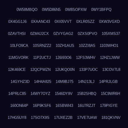
0W58MBQO
0W5D86N5
0W8SOPXW
0WY1BFPQ
0X4GG1J6
0XAANC43
0XI05VVT
0XLR0SZZ
0XW3VGXD
0ZAVTHSI
0ZM4J2CX
0ZVYGAG2
0ZXS0PVO
105XMS37
10LFO9CA
10SRNZZ2
10ZH1AUS
10ZZI8A5
1103WHO1
11MGVORK
11P2UCTJ
126I93O6
12FS3WHV
12HZ1JWW
12K469CE
12QCPWZN
12UKQO0N
133P7UOC
13COV7L8
14GYHZ3D
14H4A825
14M9BJ75
14NJ13LJ
14PRJLGB
14PRLC85
14WY7OYZ
1546DY9V
15B2SHBQ
15C9WR6H
160ON64P
16P9KSF6
16SBWI43
16U7RZJT
179PIGYE
17HG5UY8
17SO7X9S
17UXEZ2B
17VE7UAW
181QKVNV