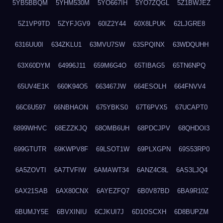
5YB5BBQM
5YHM530M
5YO667IH
5YO7ZQGL
5Z1BWJEZ
5Z1VP9TD
5ZYFJGV9
60IZ2Y44
60X8LPUK
62LJGRE8
6316UU0I
634ZKLU1
63MVU7SW
63SPQINX
63WDQUHH
63X60DYM
64996J11
659M6G4O
65TIBAG5
65TN6NPQ
65UV4E1K
660K94O5
663467JW
664ESOLH
664FNVV4
66C6U597
66NBHAON
675YBKS0
67T6PVX5
67UCAPT0
6899WHVC
68EZZKJQ
68OMB6UH
68PDCJPV
68QHDOI3
699GTUTR
69KWPV8F
69LSOT1W
69PLXGPN
69S53RP0
6A5ZOVTI
6A7TVFIW
6AMAWT34
6ANZ4C8L
6AS3LJQ4
6AX21SAB
6AX80CNX
6AYEZFQ7
6B0V87BD
6BA9R10Z
6BUMJY5E
6BVXINIU
6CJKUI7J
6D1OSCXH
6D8BUPZM