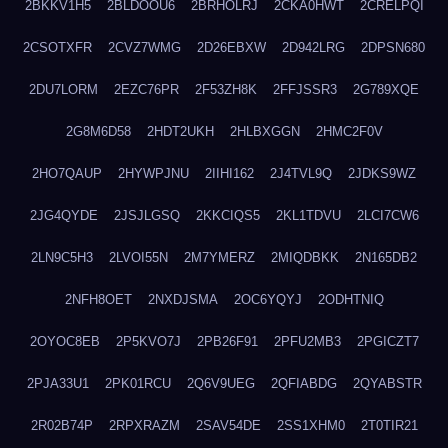
2BKKV1H5
2BLDOOU6
2BRHOLRJ
2CKA0HWT
2CRELPQI
2CSOTXFR
2CVZ7WMG
2D26EBXW
2D942LRG
2DPSN680
2DU7LORM
2EZC76PR
2F53ZH8K
2FFJSSR3
2G789XQE
2G8M6D58
2HDT2UKH
2HLBXGGN
2HMC2F0V
2HO7QAUP
2HYWPJNU
2IIHI162
2J4TVL9Q
2JDKS9WZ
2JG4QYDE
2JSJLGSQ
2KKCIQS5
2KL1TDVU
2LCI7CW6
2LN9C5H3
2LVOI55N
2M7YMERZ
2MIQDBKK
2N165DB2
2NFH8OET
2NXDJSMA
2OC6YQYJ
2ODHTNIQ
2OYOC8EB
2P5KVO7J
2PB26F91
2PFU2MB3
2PGICZT7
2PJA33U1
2PK01RCU
2Q6V9UEG
2QFIABDG
2QYABSTR
2R02B74P
2RPXRAZM
2SAV54DE
2SS1XHM0
2T0TIR21