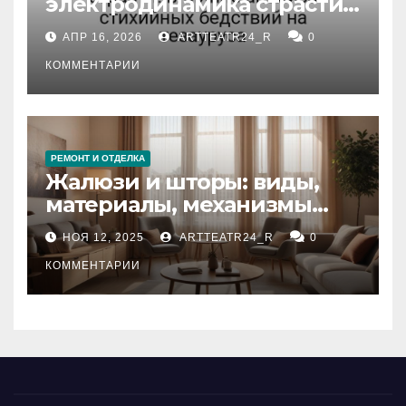
электродинамика страсти:
влияние анализа
АПР 16, 2026
ARTTEATR24_R
0
стихийных бедствий на
тезауруса
КОММЕНТАРИИ
РЕМОНТ И ОТДЕЛКА
Жалюзи и шторы: виды,
материалы, механизмы
управления и уход
НОЯ 12, 2025
ARTTEATR24_R
0
КОММЕНТАРИИ