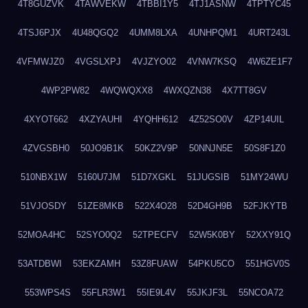
4T8GUZVK
4TAWVEKW
4TBBI1Y5
4TJ1ASNW
4TPTYC45
4TSJ6PJX
4U48QGQ2
4UMM8LXA
4UNHPQM1
4URT243L
4VFMWJZ0
4VGSLXPJ
4VJZYO02
4VNW7KSQ
4W6ZE1F7
4WP2PW82
4WQWQXX8
4WXQZN38
4X7TT8GV
4XYOT662
4XZYAUHI
4YQHH612
4Z52SO0V
4ZP14UIL
4ZVGSBH0
50JO9B1K
50KZ2V9P
50NNJN5E
50S8F1Z0
510NBX1W
5160U7JM
51D7XGKL
51JUGSIB
51MY24WU
51VJOSDY
51ZE8MKB
522X4O28
52D4GH9B
52FJKYTB
52MOA4HC
52SYO0Q2
52TPECFV
52W5K0BY
52XXY91Q
53ATDBWI
53EKZAMH
53Z8FUAW
54PKU5CO
551HGV0S
553WPS4S
55FLR3W1
55IE9L4V
55JKJF3L
55NCOA72