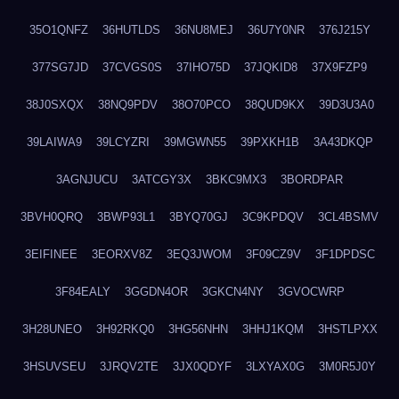
35O1QNFZ
36HUTLDS
36NU8MEJ
36U7Y0NR
376J215Y
377SG7JD
37CVGS0S
37IHO75D
37JQKID8
37X9FZP9
38J0SXQX
38NQ9PDV
38O70PCO
38QUD9KX
39D3U3A0
39LAIWA9
39LCYZRI
39MGWN55
39PXKH1B
3A43DKQP
3AGNJUCU
3ATCGY3X
3BKC9MX3
3BORDPAR
3BVH0QRQ
3BWP93L1
3BYQ70GJ
3C9KPDQV
3CL4BSMV
3EIFINEE
3EORXV8Z
3EQ3JWOM
3F09CZ9V
3F1DPDSC
3F84EALY
3GGDN4OR
3GKCN4NY
3GVOCWRP
3H28UNEO
3H92RKQ0
3HG56NHN
3HHJ1KQM
3HSTLPXX
3HSUVSEU
3JRQV2TE
3JX0QDYF
3LXYAX0G
3M0R5J0Y