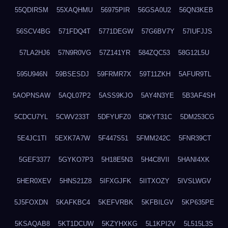
55QDIRSM
55XAQHMU
56975PIR
56GSA0U2
56QN3KEB
56SCV4BG
571FDQ4T
5771DEGW
57G6BV7Y
57IUFJJS
57LA2HJ6
57N9R0VG
57Z141YR
584ZQC53
58G12L5U
595U946N
59BSESDJ
59FRMR7X
59T11ZKH
5AFUR9TL
5AOPNSAW
5AQL07P2
5ASS9KJO
5AY4N3YE
5B3AF4SH
5CDCU7YL
5CWV233T
5DFYUFZ0
5DKYT31C
5DM253CG
5E4JC1TI
5EXK7A7W
5F447S51
5FMM242C
5FNR39CT
5GEF3377
5GYKO7P3
5H18E5N3
5H4C8VII
5HANI4XK
5HER0XEV
5HNS21Z8
5IFXGJFK
5IITXOZY
5IVSLWGV
5J5FOXDN
5KAFKBC4
5KEFVRBK
5KFBILGV
5KP635PE
5KSAQAB8
5KT1DCUW
5KZYHXKG
5L1KPI2V
5L515L3S