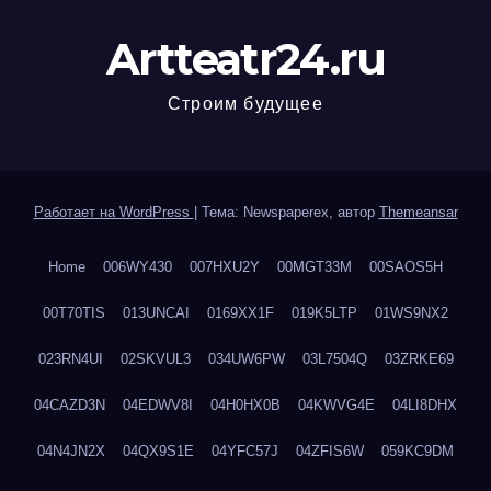
Artteatr24.ru
Строим будущее
Работает на WordPress
|
Тема: Newspaperex, автор
Themeansar
Home
006WY430
007HXU2Y
00MGT33M
00SAOS5H
00T70TIS
013UNCAI
0169XX1F
019K5LTP
01WS9NX2
023RN4UI
02SKVUL3
034UW6PW
03L7504Q
03ZRKE69
04CAZD3N
04EDWV8I
04H0HX0B
04KWVG4E
04LI8DHX
04N4JN2X
04QX9S1E
04YFC57J
04ZFIS6W
059KC9DM