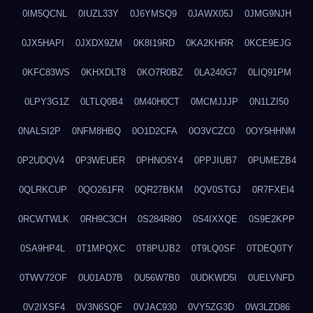
0IM5QCNL
0IUZL33Y
0J6YMSQ9
0JAWX05J
0JMG9NJH
0JX5HAPI
0JXDX9ZM
0K8I19RD
0KA2KHRR
0KCE9EJG
0KFC83WS
0KHXDLT8
0KO7R0BZ
0LA240G7
0LIQ91PM
0LPY3G1Z
0LTLQ0B4
0M40H0CT
0MCMJJJP
0N1LZI50
0NALSI2P
0NFM8HBQ
0O1D2CFA
0O3VCZC0
0OY5HHNM
0P2UDQV4
0P3WEUER
0PHNO5Y4
0PPJIUB7
0PUMEZB4
0QLRKCUP
0QO261FR
0QR27BKM
0QV0STGJ
0R7FXEI4
0RCWTWLK
0RH9C3CH
0S284R8O
0S4IXXQE
0S9E2KPP
0SA9HP4L
0T1MPQXC
0T8PUJB2
0T9LQ0SF
0TDEQ0TY
0TWV72OF
0U01AD7B
0U56W7B0
0UDKWD5I
0UELVNFD
0V2IXSF4
0V3N6SQF
0VJAC930
0VY5ZG3D
0W3LZD86