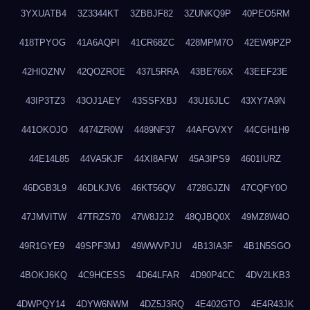
3YXUATB4
3Z3344KT
3ZBBJF82
3ZUNKQ9P
40PEO5RM
418TPYOG
41A6AQPI
41CR68ZC
428MPM7O
42EW9PZP
42HIOZNV
42QOZROE
437L5RRA
43BE766X
43EEF23E
43IP3TZ3
43OJ1AEY
43SSFXBJ
43U16JLC
43XY7A9N
441OKOJO
4474ZR0W
4489NF37
44AFGVXY
44CGH1H9
44E14L85
44VA5KJF
44XI8AFW
45A3IPS9
4601IURZ
46DGB3L9
46DLKJV6
46KT56QV
4728GJZN
47CQFY0O
47JMVITW
47TRZS70
47W8J2J2
48QJBQ0X
49MZ8W4O
49R1GYE9
49SPF3MJ
49WWVPJU
4B13IA3F
4B1N5SGO
4BOKJ6KQ
4C9HCESS
4D64LFAR
4D90P4CC
4DV2LKB3
4DWPQY14
4DYW6NWM
4DZ5J3RQ
4E402GTO
4E4R43JK