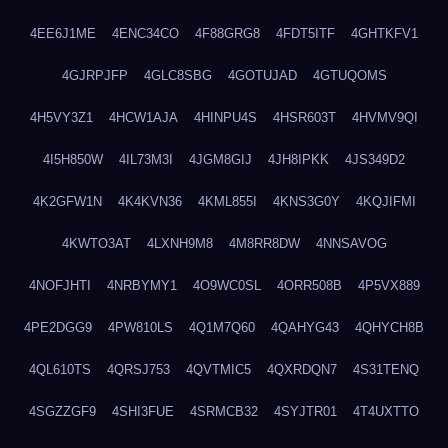
4EE6J1ME
4ENC34CO
4F88GRG8
4FDT5ITF
4GHTKFV1
4GJRPJFP
4GLC8SBG
4GOTUJAD
4GTUQOMS
4H5VY3Z1
4HCW1AJA
4HINPU4S
4HSR603T
4HVMV9QI
4I5H850W
4IL73M3I
4JGM8GIJ
4JH8IPKK
4JS349D2
4K2GFW1N
4K4KVN36
4KML855I
4KNS3G0Y
4KQJIFMI
4KWTO3AT
4LXNH9M8
4M8RR8DW
4NNSAVOG
4NOFJHTI
4NRBYMY1
4O9WC0SL
4ORR508B
4P5VX889
4PE2DGG9
4PW810LS
4Q1M7Q60
4QAHYG43
4QHYCH8B
4QL610TS
4QRSJ753
4QVTMIC5
4QXRDQN7
4S31TENQ
4SGZZGF9
4SHI3FUE
4SRMCB32
4SYJTR01
4T4UXTTO