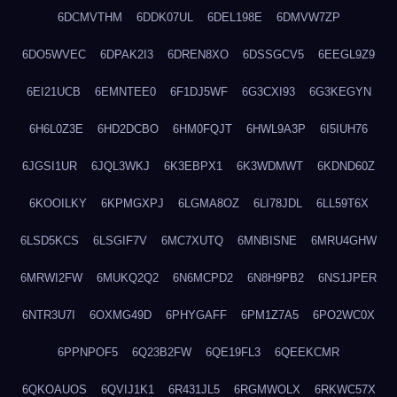
6DCMVTHM
6DDK07UL
6DEL198E
6DMVW7ZP
6DO5WVEC
6DPAK2I3
6DREN8XO
6DSSGCV5
6EEGL9Z9
6EI21UCB
6EMNTEE0
6F1DJ5WF
6G3CXI93
6G3KEGYN
6H6L0Z3E
6HD2DCBO
6HM0FQJT
6HWL9A3P
6I5IUH76
6JGSI1UR
6JQL3WKJ
6K3EBPX1
6K3WDMWT
6KDND60Z
6KOOILKY
6KPMGXPJ
6LGMA8OZ
6LI78JDL
6LL59T6X
6LSD5KCS
6LSGIF7V
6MC7XUTQ
6MNBISNE
6MRU4GHW
6MRWI2FW
6MUKQ2Q2
6N6MCPD2
6N8H9PB2
6NS1JPER
6NTR3U7I
6OXMG49D
6PHYGAFF
6PM1Z7A5
6PO2WC0X
6PPNPOF5
6Q23B2FW
6QE19FL3
6QEEKCMR
6QKOAUOS
6QVIJ1K1
6R431JL5
6RGMWOLX
6RKWC57X