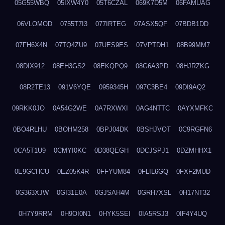
05G55WBQ
05IXW4Y0
05T6CZAL
069K7D5M
06FAMUAG
06VLOMOD
0755T7I3
077IRTEG
07ASX5QF
07BDB1DD
07FH6X4N
07TQ4ZU9
07UES9ES
07VPTDH1
08B99MM7
08DIX912
08EH3GS2
08EKQPQ9
08G6A3PD
08HJRZKG
08R2TE13
091V6YQE
0959345H
097C3BE4
09DI9AQ2
09RKK0JO
0A54G2WE
0A7RXWXI
0AG4NTTC
0AYXMFKC
0BO4RLHU
0BOHM258
0BPJ04DK
0BSHJVOT
0C9RGFN6
0CA5T1U9
0CMYI0KC
0D38QEGH
0DCJSPJ1
0DZMHHX1
0E9GCHCU
0EZ05K4R
0FFYUM84
0FLIL6GQ
0FXF2MUD
0G363XJW
0GI31E0A
0GJSAH4M
0GRH7XSL
0H17NT32
0H7Y9RRM
0H9OI0N1
0HYK5SEI
0IA5RSJ3
0IF4Y4UQ