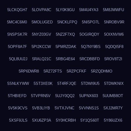
5LCKQGH7
5LOVPA8C
5LY0K9GU
5M4U4YA3
5M8JMWFU
5MC4C6M0
5MOLUGED
5NCKLFPQ
5NI5PO7L
5NROBV9R
5NSPSK7R
5NYZ03GV
5NZ2F7XQ
5OGIRQDY
5OIXNVW6
5OPF8A7F
5PI2KCCW
5PMRZDAK
5Q7NY9BS
5QDQI5F8
5QL8UU2J
5RALQ21C
5RBG4E64
5RCDBBFD
5ROV8T2I
5RP6DWR8
5RZ72FTS
5RZPCFKF
5RZQDHMO
5SNLKYWW
5ST3XE0K
5T4RFJQE
5TDWI9U5
5TDWKNIX
5THBIEFD
5TVPRN5V
5UJY0QQ2
5UPNX603
5UUMB8OT
5V5K9CVS
5VB3LIYB
5VTXJVNC
5VVNNS1S
5XJ2MR7Y
5XSF9JLS
5XU6ZP3A
5Y0HCRBH
5Y1QS60T
5Y86UZX6