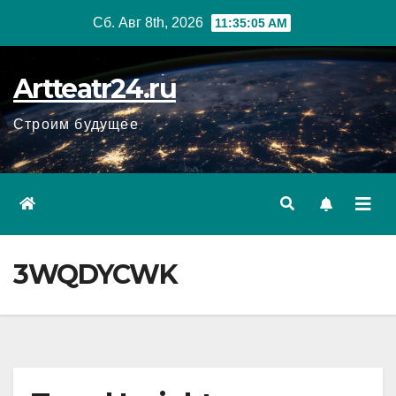
Перейти
Сб. Авг 8th, 2026
11:35:07 AM
к
содержанию
Artteatr24.ru
Строим будущее
3WQDYCWK