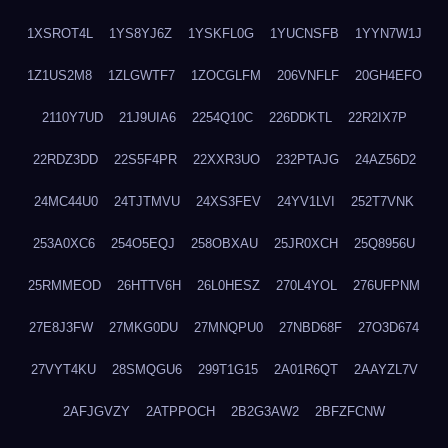
1XSROT4L
1YS8YJ6Z
1YSKFL0G
1YUCNSFB
1YYN7W1J
1Z1US2M8
1ZLGWTF7
1ZOCGLFM
206VNFLF
20GH4EFO
2110Y7UD
21J9UIA6
2254Q10C
226DDKTL
22R2IX7P
22RDZ3DD
22S5F4PR
22XXR3UO
232PTAJG
24AZ56D2
24MC44U0
24TJTMVU
24XS3FEV
24YV1LVI
252T7VNK
253A0XC6
254O5EQJ
258OBXAU
25JR0XCH
25Q8956U
25RMMEOD
26HTTV6H
26L0HESZ
270L4YOL
276UFPNM
27E8J3FW
27MKG0DU
27MNQPU0
27NBD68F
27O3D674
27VYT4KU
28SMQGU6
299T1G15
2A01R6QT
2AAYZL7V
2AFJGVZY
2ATPPOCH
2B2G3AW2
2BFZFCNW