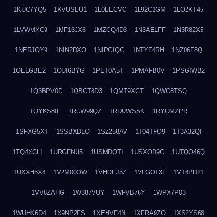
1KUC7YQ5
1KVUSEU1
1L0EECVC
1L92C1GM
1LO2KT45
1LVWMXC9
1MF16JX6
1MZGQ4D3
1N3AELFF
1N3R82X5
1NERJOY9
1NIN2DXO
1NIPGIQG
1NTYF4RH
1NZ06F8Q
1OELGBE2
1OUI6BYG
1PET0A5T
1PMAFB0V
1PSGIWB2
1Q3BPV0D
1QBCT8D3
1QMT9XGT
1QWO8TSQ
1QYKS8IF
1RCW99QZ
1RDUWSSK
1RYOMZPR
1SFXG5XT
1SSBXDLO
1SZ258AV
1T04TFO9
1T3A32QI
1TQ4XCLI
1URGFNU5
1USMDQTI
1USXOD9C
1UTQO46Q
1UXXH5X4
1V2M00OW
1VHOFJ5Z
1VLGOT3L
1VT6PD21
1VV8ZAHG
1W387VUY
1WFVB76Y
1WPX7P03
1WUHK6D4
1X9NP2FS
1XEHVF4N
1XFRA9ZO
1XS2YS68