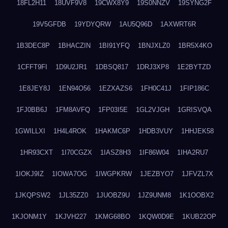
18FL2H11
18UVF9V8
19CWX8Y9
19S0NNZV
19SYNG2F
19V5GFDB
19YDYQRW
1AU5Q96D
1AXWRT6R
1B3DEC8P
1BHACZIN
1BI91YFQ
1BNJXLZ0
1BR5X4KO
1CFFT9FI
1D9U2JR1
1DBSQ817
1DRJ3XP8
1E2BYTZD
1E8JEY8J
1EN94O56
1EZXAZS6
1FH0C41J
1FIP186C
1FJ0BB6J
1FM8AVFQ
1FP03I5E
1GL2VJGH
1GRISVQA
1GWILLXI
1H4L4ROK
1HAKMC6P
1HDB3VUY
1HHJEK58
1HR93CXT
1I70CGZX
1IASZ8H3
1IF86W04
1IHA2RU7
1IOKJ9IZ
1IOWA7OG
1IWGPKRW
1JEZBYO7
1JFVZL7X
1JKQPSW2
1JL35ZZ0
1JUOBZ9U
1JZ9UNM8
1K1OOBX2
1KJONM1Y
1KJVH227
1KMG68BO
1KQW0D9E
1KUB22OP