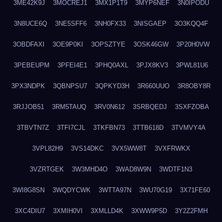
3ME42K9J
3MOCREJ1
3MX1P1T9
3MYP6NEF
3N0IPODU
3N8UCE6Q
3NE5SFF6
3NH0FX33
3NISGAEP
3O3KQQ4F
3OBDFAXI
3OE9P0KI
3OPSZTYE
3OSK46GW
3P20H0VW
3PEBEUPM
3PFEI4E1
3PHQ0AXL
3PJX8KV3
3PWL81U6
3PX3NDPK
3QBNPSU7
3QPKYD3H
3R660UUO
3R8OBY8R
3RJJOB51
3RM5TAUQ
3RV0N612
3SRBQEDJ
3SXFZOBA
3TBVTN7Z
3TFI7CJL
3TKFBN73
3TTB618D
3TVMVY4A
3VPL82H9
3VS14DKC
3VX5WW8T
3VXFRWKX
3VZRTGEK
3W3MHD4O
3WAD8W9N
3WDTF1N3
3WI8G8SN
3WQDYCWK
3WTTA97N
3WU70G19
3X71FE60
3XC4DIU7
3XMIH0VI
3XMLLD4K
3XWW9P5D
3Y2Z2FMH