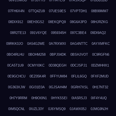
06VLOMOD
0755T7I3
077IRTEG
07ASX5QF
07BDB1DD
07FH6X4N
07TQ4ZU9
07UES9ES
07VPTDH1
08B99MM7
08DIX912
08EH3GS2
08EKQPQ9
08G6A3PD
08HJRZKG
08R2TE13
091V6YQE
0959345H
097C3BE4
09DI9AQ2
09RKK0JO
0A54G2WE
0A7RXWXI
0AG4NTTC
0AYXMFKC
0BO4RLHU
0BOHM258
0BPJ04DK
0BSHJVOT
0C9RGFN6
0CA5T1U9
0CMYI0KC
0D38QEGH
0DCJSPJ1
0DZMHHX1
0E9GCHCU
0EZ05K4R
0FFYUM84
0FLIL6GQ
0FXF2MUD
0G363XJW
0GI31E0A
0GJSAH4M
0GRH7XSL
0H17NT32
0H7Y9RRM
0H9OI0N1
0HYK5SEI
0IA5RSJ3
0IF4Y4UQ
0IM5QCNL
0IUZL33Y
0J6YMSQ9
0JAWX05J
0JMG9NJH