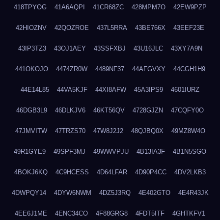
418TPYOG
41A6AQPI
41CR68ZC
428MPM7O
42EW9PZP
42HIOZNV
42QOZROE
437L5RRA
43BE766X
43EEF23E
43IP3TZ3
43OJ1AEY
43SSFXBJ
43U16JLC
43XY7A9N
441OKOJO
4474ZR0W
4489NF37
44AFGVXY
44CGH1H9
44E14L85
44VA5KJF
44XI8AFW
45A3IPS9
4601IURZ
46DGB3L9
46DLKJV6
46KT56QV
4728GJZN
47CQFY0O
47JMVITW
47TRZS70
47W8J2J2
48QJBQ0X
49MZ8W4O
49R1GYE9
49SPF3MJ
49WWVPJU
4B13IA3F
4B1N5SGO
4BOKJ6KQ
4C9HCESS
4D64LFAR
4D90P4CC
4DV2LKB3
4DWPQY14
4DYW6NWM
4DZ5J3RQ
4E402GTO
4E4R43JK
4EE6J1ME
4ENC34CO
4F88GRG8
4FDT5ITF
4GHTKFV1