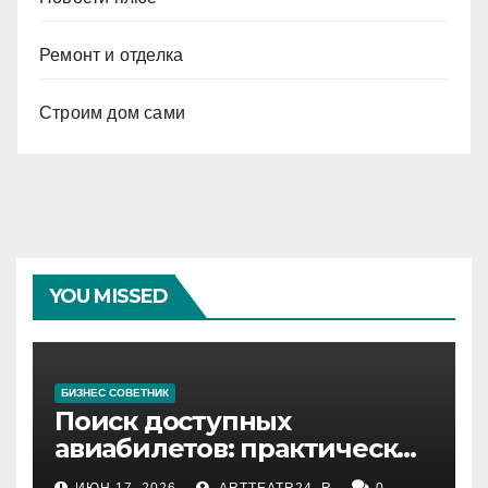
Ремонт и отделка
Строим дом сами
YOU MISSED
БИЗНЕС СОВЕТНИК
Поиск доступных
авиабилетов: практические
рекомендации
ИЮН 17, 2026
ARTTEATR24_R
0