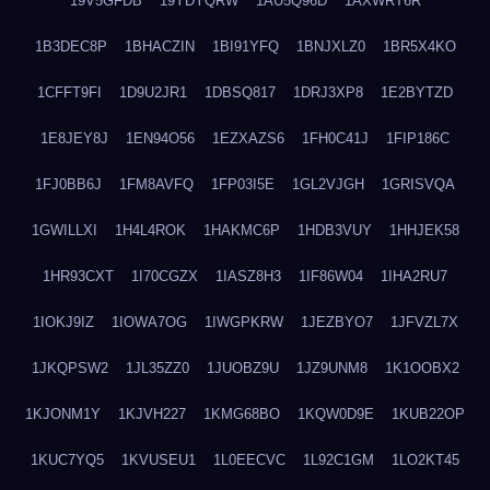
19V5GFDB
19YDYQRW
1AU5Q96D
1AXWRT6R
1B3DEC8P
1BHACZIN
1BI91YFQ
1BNJXLZ0
1BR5X4KO
1CFFT9FI
1D9U2JR1
1DBSQ817
1DRJ3XP8
1E2BYTZD
1E8JEY8J
1EN94O56
1EZXAZS6
1FH0C41J
1FIP186C
1FJ0BB6J
1FM8AVFQ
1FP03I5E
1GL2VJGH
1GRISVQA
1GWILLXI
1H4L4ROK
1HAKMC6P
1HDB3VUY
1HHJEK58
1HR93CXT
1I70CGZX
1IASZ8H3
1IF86W04
1IHA2RU7
1IOKJ9IZ
1IOWA7OG
1IWGPKRW
1JEZBYO7
1JFVZL7X
1JKQPSW2
1JL35ZZ0
1JUOBZ9U
1JZ9UNM8
1K1OOBX2
1KJONM1Y
1KJVH227
1KMG68BO
1KQW0D9E
1KUB22OP
1KUC7YQ5
1KVUSEU1
1L0EECVC
1L92C1GM
1LO2KT45