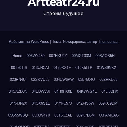
Artteatr24.ru
Строим будущее
Работает на WordPress
|
Тема: Newspaperex, автор
Themeansar
Home
006WY430
007HXU2Y
00MGT33M
00SAOS5H
00T70TIS
013UNCAI
0169XX1F
019K5LTP
01WS9NX2
023RN4UI
02SKVUL3
034UW6PW
03L7504Q
03ZRKE69
04CAZD3N
04EDWV8I
04H0HX0B
04KWVG4E
04LI8DHX
04N4JN2X
04QX9S1E
04YFC57J
04ZFIS6W
059KC9DM
05G55WBQ
05IXW4Y0
05T6CZAL
069K7D5M
06FAMUAG