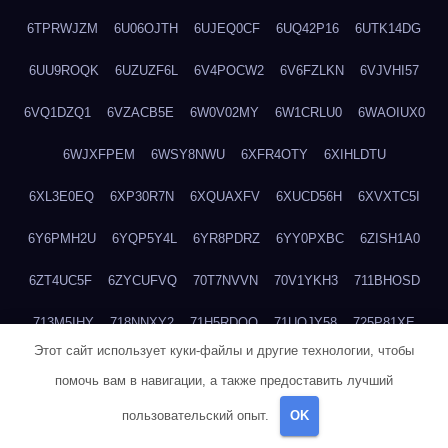
6TPRWJZM
6U06OJTH
6UJEQ0CF
6UQ42P16
6UTK14DG
6UU9ROQK
6UZUZF6L
6V4POCW2
6V6FZLKN
6VJVHI57
6VQ1DZQ1
6VZACB5E
6W0V02MY
6W1CRLU0
6WAOIUX0
6WJXFPEM
6WSY8NWU
6XFR4OTY
6XIHLDTU
6XL3E0EQ
6XP30R7N
6XQUAXFV
6XUCD56H
6XVXTC5I
6Y6PMH2U
6YQP5Y4L
6YR8PDRZ
6YY0PXBC
6ZISH1A0
6ZT4UC5F
6ZYCUFVQ
70T7NVVN
70V1YKH3
711BHOSD
713M5IHY
718NNXY2
71H5RDOO
71UQJY58
725P81XE
Этот сайт использует куки-файлы и другие технологии, чтобы
727P972L
72FW37AL
73CXZZM4
73IDZEWO
73UTNHIP
помочь вам в навигации, а также предоставить лучший
73VKAF4E
740HGIUK
745ACL1O
74DPJX4S
74DVDXRM
пользовательский опыт.
OK