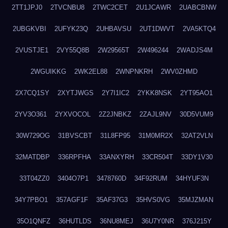
2TT1JPJ0
2TVCNBU8
2TWC2CET
2U1JCAWR
2UABCBNW
2UBGKVBI
2UFYK23Q
2UHBAVSU
2UT1DWVT
2VA5KTQ4
2VUSTJE1
2VY55Q8B
2W29565T
2W496244
2WADJS4M
2WGUIKKG
2WK2EL88
2WNPNKRH
2WV0ZHMD
2X7CQ1SY
2XYTJWGS
2Y7I1IC2
2YKK8NSK
2YT95AO1
2YV3O361
2YXVOCOL
2Z2JNBKZ
2ZAJL9NV
30D5VUM9
30W729OG
31BVSCBT
31L8FP95
31M0MR2X
32AT2VLN
32MATDBP
336RPFHA
33ANXYRH
33CR504T
33DY1V30
33T04ZZ0
3404O7P1
3478760D
34F92RUM
34HYUF3N
34Y7PBO1
357AGF1F
35AF37G3
35HVS0VG
35MJZMAN
35O1QNFZ
36HUTLDS
36NU8MEJ
36U7Y0NR
376J215Y