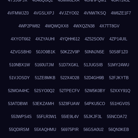
4TSJ6PJX
4U48QGQ2
4UMM8LXA
4UNHPQM1
4URT243L
4VFMWJZ0
4VGSLXPJ
4VJZYO02
4VNW7KSQ
4W6ZE1F7
4WP2PW82
4WQWQXX8
4WXQZN38
4X7TT8GV
4XYOT662
4XZYAUHI
4YQHH612
4Z52SO0V
4ZP14UIL
4ZVGSBH0
50JO9B1K
50KZ2V9P
50NNJN5E
50S8F1Z0
510NBX1W
5160U7JM
51D7XGKL
51JUGSIB
51MY24WU
51VJOSDY
51ZE8MKB
522X4O28
52D4GH9B
52FJKYTB
52MOA4HC
52SYO0Q2
52TPECFV
52W5K0BY
52XXY91Q
53ATDBWI
53EKZAMH
53Z8FUAW
54PKU5CO
551HGV0S
553WPS4S
55FLR3W1
55IE9L4V
55JKJF3L
55NCOA72
55QDIRSM
55XAQHMU
56975PIR
56GSA0U2
56QN3KEB