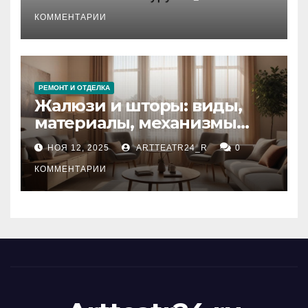
стихийных бедствий на
тезауруса
КОММЕНТАРИИ
РЕМОНТ И ОТДЕЛКА
Жалюзи и шторы: виды,
материалы, механизмы
управления и уход
НОЯ 12, 2025
ARTTEATR24_R
0
КОММЕНТАРИИ