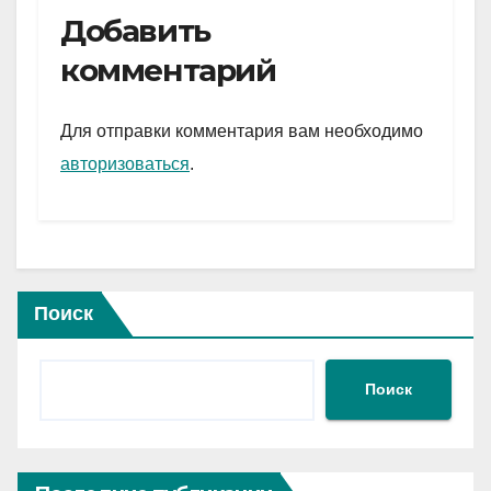
e
er
at
ail
р
Добавить
gr
s
а
комментарий
a
A
в
m
p
и
Для отправки комментария вам необходимо
p
ть
авторизоваться
.
Поиск
Поиск