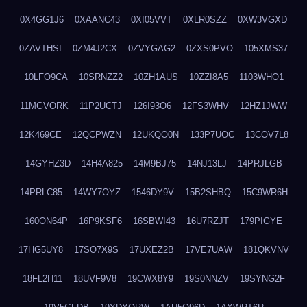
0X4GG1J6
0XAANC43
0XI05VVT
0XLR0SZZ
0XW3VGXD
0ZAVTHSI
0ZM4J2CX
0ZVYGAG2
0ZXS0PVO
105XMS37
10LFO9CA
10SRNZZ2
10ZH1AUS
10ZZI8A5
1103WHO1
11MGVORK
11P2UCTJ
126I93O6
12FS3WHV
12HZ1JWW
12K469CE
12QCPWZN
12UKQO0N
133P7UOC
13COV7L8
14GYHZ3D
14H4A825
14M9BJ75
14NJ13LJ
14PRJLGB
14PRLC85
14WY7OYZ
1546DY9V
15B2SHBQ
15C9WR6H
160ON64P
16P9KSF6
16SBWI43
16U7RZJT
179PIGYE
17HG5UY8
17SO7X9S
17UXEZ2B
17VE7UAW
181QKVNV
18FL2H11
18UVF9V8
19CWX8Y9
19S0NNZV
19SYNG2F