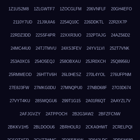
1Z1US2M8
1ZLGWTF7
1ZOCGLFM
206VNFLF
20GH4EFO
2110Y7UD
21J9UIA6
2254Q10C
226DDKTL
22R2IX7P
22RDZ3DD
22S5F4PR
22XXR3UO
232PTAJG
24AZ56D2
24MC44U0
24TJTMVU
24XS3FEV
24YV1LVI
252T7VNK
253A0XC6
254O5EQJ
258OBXAU
25JR0XCH
25Q8956U
25RMMEOD
26HTTV6H
26L0HESZ
270L4YOL
276UFPNM
27E8J3FW
27MKG0DU
27MNQPU0
27NBD68F
27O3D674
27VYT4KU
28SMQGU6
299T1G15
2A01R6QT
2AAYZL7V
2AFJGVZY
2ATPPOCH
2B2G3AW2
2BFZFCNW
2BKKV1H5
2BLDOOU6
2BRHOLRJ
2CKA0HWT
2CRELPQI