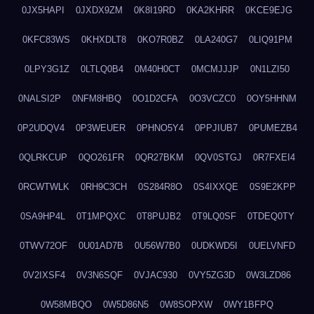
0JX5HAPI
0JXDX9ZM
0K8I19RD
0KA2KHRR
0KCE9EJG
0KFC83WS
0KHXDLT8
0KO7R0BZ
0LA240G7
0LIQ91PM
0LPY3G1Z
0LTLQ0B4
0M40H0CT
0MCMJJJP
0N1LZI50
0NALSI2P
0NFM8HBQ
0O1D2CFA
0O3VCZC0
0OY5HHNM
0P2UDQV4
0P3WEUER
0PHNO5Y4
0PPJIUB7
0PUMEZB4
0QLRKCUP
0QO261FR
0QR27BKM
0QV0STGJ
0R7FXEI4
0RCWTWLK
0RH9C3CH
0S284R8O
0S4IXXQE
0S9E2KPP
0SA9HP4L
0T1MPQXC
0T8PUJB2
0T9LQ0SF
0TDEQ0TY
0TWV72OF
0U01AD7B
0U56W7B0
0UDKWD5I
0UELVNFD
0V2IXSF4
0V3N6SQF
0VJAC930
0VY5ZG3D
0W3LZD86
0W58MBQO
0W5D86N5
0W8SOPXW
0WY1BFPQ