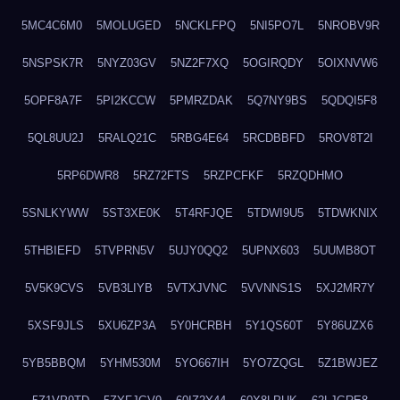
5MC4C6M0
5MOLUGED
5NCKLFPQ
5NI5PO7L
5NROBV9R
5NSPSK7R
5NYZ03GV
5NZ2F7XQ
5OGIRQDY
5OIXNVW6
5OPF8A7F
5PI2KCCW
5PMRZDAK
5Q7NY9BS
5QDQI5F8
5QL8UU2J
5RALQ21C
5RBG4E64
5RCDBBFD
5ROV8T2I
5RP6DWR8
5RZ72FTS
5RZPCFKF
5RZQDHMO
5SNLKYWW
5ST3XE0K
5T4RFJQE
5TDWI9U5
5TDWKNIX
5THBIEFD
5TVPRN5V
5UJY0QQ2
5UPNX603
5UUMB8OT
5V5K9CVS
5VB3LIYB
5VTXJVNC
5VVNNS1S
5XJ2MR7Y
5XSF9JLS
5XU6ZP3A
5Y0HCRBH
5Y1QS60T
5Y86UZX6
5YB5BBQM
5YHM530M
5YO667IH
5YO7ZQGL
5Z1BWJEZ