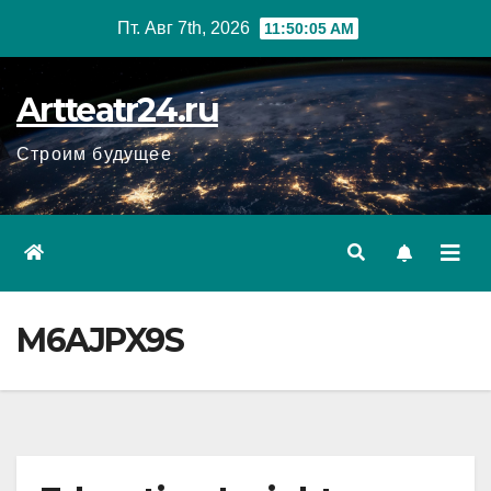
Перейти
Пт. Авг 7th, 2026
11:50:06 AM
к
содержанию
Artteatr24.ru
Строим будущее
M6AJPX9S