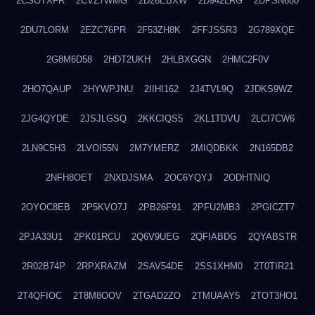
2CSOTXFR
2CVZ7WMG
2D26EBXW
2D942LRG
2DPSN680
2DU7LORM
2EZC76PR
2F53ZH8K
2FFJSSR3
2G789XQE
2G8M6D58
2HDT2UKH
2HLBXGGN
2HMC2F0V
2HO7QAUP
2HYWPJNU
2IIHI162
2J4TVL9Q
2JDKS9WZ
2JG4QYDE
2JSJLGSQ
2KKCIQS5
2KL1TDVU
2LCI7CW6
2LN9C5H3
2LVOI55N
2M7YMERZ
2MIQDBKK
2N165DB2
2NFH8OET
2NXDJSMA
2OC6YQYJ
2ODHTNIQ
2OYOC8EB
2P5KVO7J
2PB26F91
2PFU2MB3
2PGICZT7
2PJA33U1
2PK01RCU
2Q6V9UEG
2QFIABDG
2QYABSTR
2R02B74P
2RPXRAZM
2SAV54DE
2SS1XHM0
2T0TIR21
2T4QFIOC
2T8M8OOV
2TGAD2ZO
2TMUAAY5
2TOT3HO1