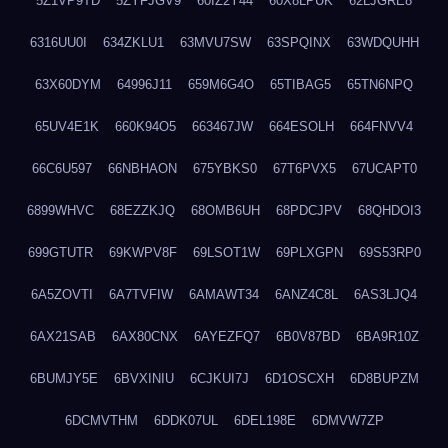
5Z1VP9TD
5ZYFJGV9
60IZ2Y44
60X8LPUK
62LJGRE8
6316UU0I
634ZKLU1
63MVU7SW
63SPQINX
63WDQUHH
63X60DYM
64996J11
659M6G4O
65TIBAG5
65TN6NPQ
65UV4E1K
660K94O5
663467JW
664ESOLH
664FNVV4
66C6U597
66NBHAON
675YBKS0
67T6PVX5
67UCAPT0
6899WHVC
68EZZKJQ
68OMB6UH
68PDCJPV
68QHDOI3
699GTUTR
69KWPV8F
69LSOT1W
69PLXGPN
69S53RP0
6A5ZOVTI
6A7TVFIW
6AMAWT34
6ANZ4C8L
6AS3LJQ4
6AX21SAB
6AX80CNX
6AYEZFQ7
6B0V87BD
6BA9R10Z
6BUMJY5E
6BVXINIU
6CJKUI7J
6D1OSCXH
6D8BUPZM
6DCMVTHM
6DDK07UL
6DEL198E
6DMVW7ZP