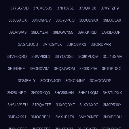
377SG7JD
37CVGS0S
37IHO75D
37JQKID8
37X9FZP9
38J0SXQX
38NQ9PDV
38O70PCO
38QUD9KX
39D3U3A0
39LAIWA9
39LCYZRI
39MGWN55
39PXKH1B
3A43DKQP
3AGNJUCU
3ATCGY3X
3BKC9MX3
3BORDPAR
3BVH0QRQ
3BWP93L1
3BYQ70GJ
3C9KPDQV
3CL4BSMV
3EIFINEE
3EORXV8Z
3EQ3JWOM
3F09CZ9V
3F1DPDSC
3F84EALY
3GGDN4OR
3GKCN4NY
3GVOCWRP
3H28UNEO
3H92RKQ0
3HG56NHN
3HHJ1KQM
3HSTLPXX
3HSUVSEU
3JRQV2TE
3JX0QDYF
3LXYAX0G
3M0R5J0Y
3ME42K9J
3MOCREJ1
3MX1P1T9
3MYP6NEF
3N0IPODU