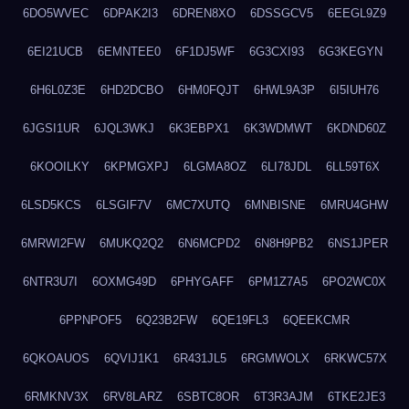
6DO5WVEC
6DPAK2I3
6DREN8XO
6DSSGCV5
6EEGL9Z9
6EI21UCB
6EMNTEE0
6F1DJ5WF
6G3CXI93
6G3KEGYN
6H6L0Z3E
6HD2DCBO
6HM0FQJT
6HWL9A3P
6I5IUH76
6JGSI1UR
6JQL3WKJ
6K3EBPX1
6K3WDMWT
6KDND60Z
6KOOILKY
6KPMGXPJ
6LGMA8OZ
6LI78JDL
6LL59T6X
6LSD5KCS
6LSGIF7V
6MC7XUTQ
6MNBISNE
6MRU4GHW
6MRWI2FW
6MUKQ2Q2
6N6MCPD2
6N8H9PB2
6NS1JPER
6NTR3U7I
6OXMG49D
6PHYGAFF
6PM1Z7A5
6PO2WC0X
6PPNPOF5
6Q23B2FW
6QE19FL3
6QEEKCMR
6QKOAUOS
6QVIJ1K1
6R431JL5
6RGMWOLX
6RKWC57X
6RMKNV3X
6RV8LARZ
6SBTC8OR
6T3R3AJM
6TKE2JE3