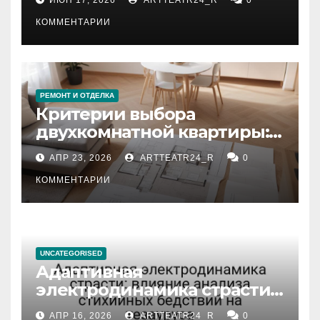
КОММЕНТАРИИ
РЕМОНТ И ОТДЕЛКА
Критерии выбора
двухкомнатной квартиры:
планировка, площадь,
АПР 23, 2026
ARTTEATR24_R
0
состояние и документация
КОММЕНТАРИИ
UNCATEGORISED
Адаптивная
электродинамика страсти:
влияние анализа
АПР 16, 2026
ARTTEATR24_R
0