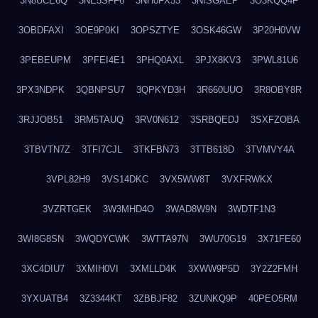
3N8UCE6Q
3NE5SFF6
3NH0FX33
3NISGAEP
3O3KQQ4F
3OBDFAXI
3OE9P0KI
3OPSZTYE
3OSK46GW
3P20H0VW
3PEBEUPM
3PFEI4E1
3PHQ0AXL
3PJX8KV3
3PWL81U6
3PX3NDPK
3QBNPSU7
3QPKYD3H
3R660UUO
3R8OBY8R
3RJJOB51
3RM5TAUQ
3RV0N612
3SRBQEDJ
3SXFZOBA
3TBVTN7Z
3TFI7CJL
3TKFBN73
3TTB618D
3TVMVY4A
3VPL82H9
3VS14DKC
3VX5WW8T
3VXFRWKX
3VZRTGEK
3W3MHD4O
3WAD8W9N
3WDTF1N3
3WI8G8SN
3WQDYCWK
3WTTA97N
3WU70G19
3X71FE60
3XC4DIU7
3XMIH0VI
3XMLLD4K
3XWW9P5D
3Y2Z2FMH
3YXUATB4
3Z3344KT
3ZBBJF82
3ZUNKQ9P
40PEO5RM