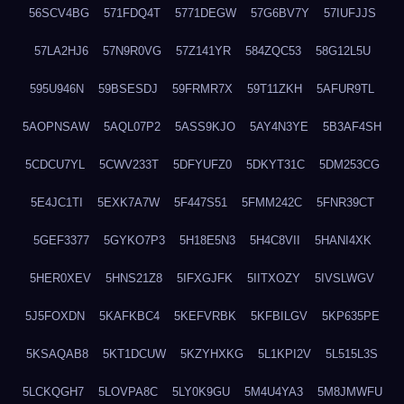
56SCV4BG
571FDQ4T
5771DEGW
57G6BV7Y
57IUFJJS
57LA2HJ6
57N9R0VG
57Z141YR
584ZQC53
58G12L5U
595U946N
59BSESDJ
59FRMR7X
59T11ZKH
5AFUR9TL
5AOPNSAW
5AQL07P2
5ASS9KJO
5AY4N3YE
5B3AF4SH
5CDCU7YL
5CWV233T
5DFYUFZ0
5DKYT31C
5DM253CG
5E4JC1TI
5EXK7A7W
5F447S51
5FMM242C
5FNR39CT
5GEF3377
5GYKO7P3
5H18E5N3
5H4C8VII
5HANI4XK
5HER0XEV
5HNS21Z8
5IFXGJFK
5IITXOZY
5IVSLWGV
5J5FOXDN
5KAFKBC4
5KEFVRBK
5KFBILGV
5KP635PE
5KSAQAB8
5KT1DCUW
5KZYHXKG
5L1KPI2V
5L515L3S
5LCKQGH7
5LOVPA8C
5LY0K9GU
5M4U4YA3
5M8JMWFU