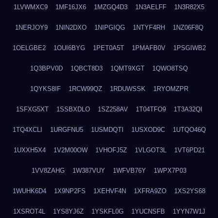
1LVWMXC9
1MF16JX6
1MZGQ4D3
1N3AELFF
1N3R82X5
1NERJOY9
1NIN2DXO
1NIPGIQG
1NTYF4RH
1NZ06F8Q
1OELGBE2
1OUI6BYG
1PET0A5T
1PMAFB0V
1PSGIWB2
1Q3BPV0D
1QBCT8D3
1QMT9XGT
1QWO8TSQ
1QYKS8IF
1RCW99QZ
1RDUWSSK
1RYOMZPR
1SFXG5XT
1SSBXDLO
1SZ258AV
1T04TFO9
1T3A32QI
1TQ4XCLI
1URGFNU5
1USMDQTI
1USXOD9C
1UTQO46Q
1UXXH5X4
1V2M00OW
1VHOFJ5Z
1VLGOT3L
1VT6PD21
1VV8ZAHG
1W387VUY
1WFVB76Y
1WPX7P03
1WUHK6D4
1X9NP2FS
1XEHVF4N
1XFRA9ZO
1XS2YS68
1XSROT4L
1YS8YJ6Z
1YSKFL0G
1YUCNSFB
1YYN7W1J