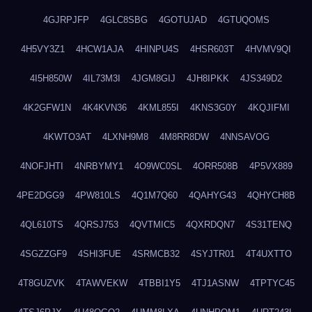
4GJRPJFP
4GLC8SBG
4GOTUJAD
4GTUQOMS
4H5VY3Z1
4HCW1AJA
4HINPU4S
4HSR603T
4HVMV9QI
4I5H850W
4IL73M3I
4JGM8GIJ
4JH8IPKK
4JS349D2
4K2GFW1N
4K4KVN36
4KML855I
4KNS3G0Y
4KQJIFMI
4KWTO3AT
4LXNH9M8
4M8RR8DW
4NNSAVOG
4NOFJHTI
4NRBYMY1
4O9WC0SL
4ORR508B
4P5VX889
4PE2DGG9
4PW810LS
4Q1M7Q60
4QAHYG43
4QHYCH8B
4QL610TS
4QRSJ753
4QVTMIC5
4QXRDQN7
4S31TENQ
4SGZZGF9
4SHI3FUE
4SRMCB32
4SYJTR01
4T4UXTTO
4T8GUZVK
4TAWVEKW
4TBBI1Y5
4TJ1ASNW
4TPTYC45