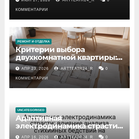
КОММЕНТАРИИ
РЕМОНТ И ОТДЕЛКА
Критерии выбора
двухкомнатной квартиры:
планировка, площадь,
АПР 23, 2026
ARTTEATR24_R
0
состояние и документация
КОММЕНТАРИИ
UNCATEGORISED
Адаптивная
электродинамика страсти:
влияние анализа
АПР 16, 2026
ARTTEATR24_R
0