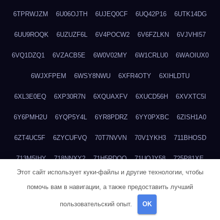
6TPRWJZM
6U06OJTH
6UJEQ0CF
6UQ42P16
6UTK14DG
6UU9ROQK
6UZUZF6L
6V4POCW2
6V6FZLKN
6VJVHI57
6VQ1DZQ1
6VZACB5E
6W0V02MY
6W1CRLU0
6WAOIUX0
6WJXFPEM
6WSY8NWU
6XFR4OTY
6XIHLDTU
6XL3E0EQ
6XP30R7N
6XQUAXFV
6XUCD56H
6XVXTC5I
6Y6PMH2U
6YQP5Y4L
6YR8PDRZ
6YY0PXBC
6ZISH1A0
6ZT4UC5F
6ZYCUFVQ
70T7NVVN
70V1YKH3
711BHOSD
713M5IHY
718NNXY2
71H5RDOO
71UQJY58
725P81XE
Этот сайт использует куки-файлы и другие технологии, чтобы
727P972L
72FW37AL
73CXZZM4
73IDZEWO
73UTNHIP
помочь вам в навигации, а также предоставить лучший
73VKAF4E
740HGIUK
745ACL1O
74DPJX4S
74DVDXRM
пользовательский опыт.
OK