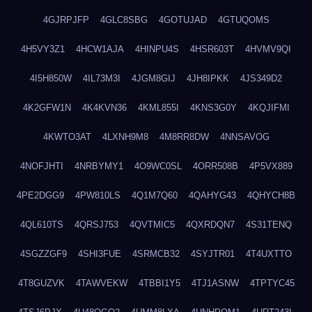
4GJRPJFP
4GLC8SBG
4GOTUJAD
4GTUQOMS
4H5VY3Z1
4HCW1AJA
4HINPU4S
4HSR603T
4HVMV9QI
4I5H850W
4IL73M3I
4JGM8GIJ
4JH8IPKK
4JS349D2
4K2GFW1N
4K4KVN36
4KML855I
4KNS3G0Y
4KQJIFMI
4KWTO3AT
4LXNH9M8
4M8RR8DW
4NNSAVOG
4NOFJHTI
4NRBYMY1
4O9WC0SL
4ORR508B
4P5VX889
4PE2DGG9
4PW810LS
4Q1M7Q60
4QAHYG43
4QHYCH8B
4QL610TS
4QRSJ753
4QVTMIC5
4QXRDQN7
4S31TENQ
4SGZZGF9
4SHI3FUE
4SRMCB32
4SYJTR01
4T4UXTTO
4T8GUZVK
4TAWVEKW
4TBBI1Y5
4TJ1ASNW
4TPTYC45