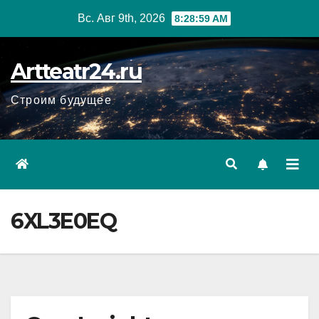
Перейти
Вс. Авг 9th, 2026
8:29:00 AM
к
содержанию
Artteatr24.ru
Строим будущее
6XL3E0EQ