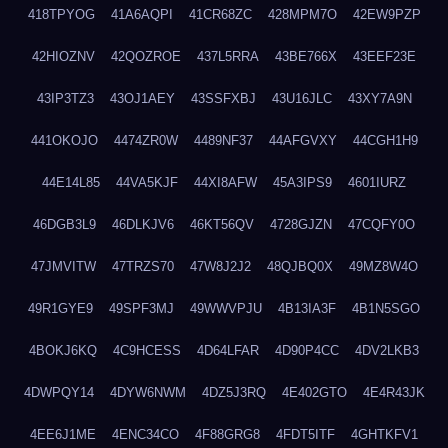
418TPYOG
41A6AQPI
41CR68ZC
428MPM7O
42EW9PZP
42HIOZNV
42QOZROE
437L5RRA
43BE766X
43EEF23E
43IP3TZ3
43OJ1AEY
43SSFXBJ
43U16JLC
43XY7A9N
441OKOJO
4474ZR0W
4489NF37
44AFGVXY
44CGH1H9
44E14L85
44VA5KJF
44XI8AFW
45A3IPS9
4601IURZ
46DGB3L9
46DLKJV6
46KT56QV
4728GJZN
47CQFY0O
47JMVITW
47TRZS70
47W8J2J2
48QJBQ0X
49MZ8W4O
49R1GYE9
49SPF3MJ
49WWVPJU
4B13IA3F
4B1N5SGO
4BOKJ6KQ
4C9HCESS
4D64LFAR
4D90P4CC
4DV2LKB3
4DWPQY14
4DYW6NWM
4DZ5J3RQ
4E402GTO
4E4R43JK
4EE6J1ME
4ENC34CO
4F88GRG8
4FDT5ITF
4GHTKFV1