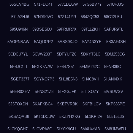
56SCV4BG
571FDQ4T
5771DEGW
57G6BV7Y
57IUFJJS
57LA2HJ6
57N9R0VG
57Z141YR
584ZQC53
58G12L5U
595U946N
59BSESDJ
59FRMR7X
59T11ZKH
5AFUR9TL
5AOPNSAW
5AQL07P2
5ASS9KJO
5AY4N3YE
5B3AF4SH
5CDCU7YL
5CWV233T
5DFYUFZ0
5DKYT31C
5DM253CG
5E4JC1TI
5EXK7A7W
5F447S51
5FMM242C
5FNR39CT
5GEF3377
5GYKO7P3
5H18E5N3
5H4C8VII
5HANI4XK
5HER0XEV
5HNS21Z8
5IFXGJFK
5IITXOZY
5IVSLWGV
5J5FOXDN
5KAFKBC4
5KEFVRBK
5KFBILGV
5KP635PE
5KSAQAB8
5KT1DCUW
5KZYHXKG
5L1KPI2V
5L515L3S
5LCKQGH7
5LOVPA8C
5LY0K9GU
5M4U4YA3
5M8JMWFU