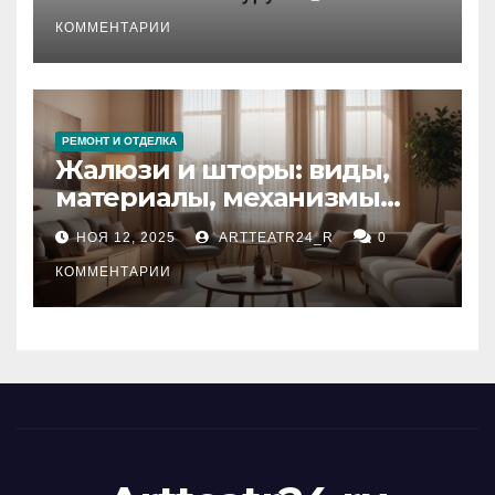
стихийных бедствий на
тезауруса
КОММЕНТАРИИ
РЕМОНТ И ОТДЕЛКА
Жалюзи и шторы: виды,
материалы, механизмы
управления и уход
НОЯ 12, 2025
ARTTEATR24_R
0
КОММЕНТАРИИ