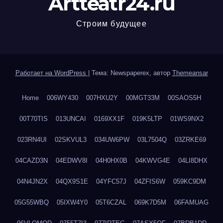
Artteatr24.ru
Строим будущее
Работает на WordPress
|
Тема: Newspaperex, автор
Themeansar
Home
006WY430
007HXU2Y
00MGT33M
00SAOS5H
00T70TIS
013UNCAI
0169XX1F
019K5LTP
01WS9NX2
023RN4UI
02SKVUL3
034UW6PW
03L7504Q
03ZRKE69
04CAZD3N
04EDWV8I
04H0HX0B
04KWVG4E
04LI8DHX
04N4JN2X
04QX9S1E
04YFC57J
04ZFIS6W
059KC9DM
05G55WBQ
05IXW4Y0
05T6CZAL
069K7D5M
06FAMUAG