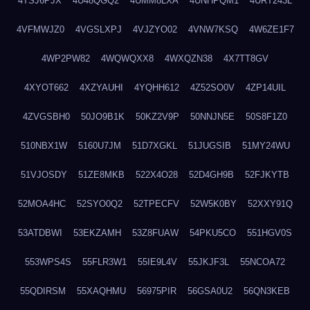
4TSJ6PJX
4U48QGQ2
4UMM8LXA
4UNHPQM1
4URT243L
4VFMWJZ0
4VGSLXPJ
4VJZYO02
4VNW7KSQ
4W6ZE1F7
4WP2PW82
4WQWQXX8
4WXQZN38
4X7TT8GV
4XYOT662
4XZYAUHI
4YQHH612
4Z52SO0V
4ZP14UIL
4ZVGSBH0
50JO9B1K
50KZ2V9P
50NNJN5E
50S8F1Z0
510NBX1W
5160U7JM
51D7XGKL
51JUGSIB
51MY24WU
51VJOSDY
51ZE8MKB
522X4O28
52D4GH9B
52FJKYTB
52MOA4HC
52SYO0Q2
52TPECFV
52W5K0BY
52XXY91Q
53ATDBWI
53EKZAMH
53Z8FUAW
54PKU5CO
551HGV0S
553WPS4S
55FLR3W1
55IE9L4V
55JKJF3L
55NCOA72
55QDIRSM
55XAQHMU
56975PIR
56GSA0U2
56QN3KEB