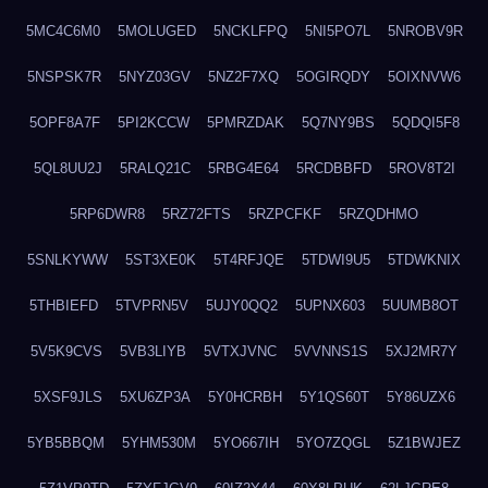
5MC4C6M0
5MOLUGED
5NCKLFPQ
5NI5PO7L
5NROBV9R
5NSPSK7R
5NYZ03GV
5NZ2F7XQ
5OGIRQDY
5OIXNVW6
5OPF8A7F
5PI2KCCW
5PMRZDAK
5Q7NY9BS
5QDQI5F8
5QL8UU2J
5RALQ21C
5RBG4E64
5RCDBBFD
5ROV8T2I
5RP6DWR8
5RZ72FTS
5RZPCFKF
5RZQDHMO
5SNLKYWW
5ST3XE0K
5T4RFJQE
5TDWI9U5
5TDWKNIX
5THBIEFD
5TVPRN5V
5UJY0QQ2
5UPNX603
5UUMB8OT
5V5K9CVS
5VB3LIYB
5VTXJVNC
5VVNNS1S
5XJ2MR7Y
5XSF9JLS
5XU6ZP3A
5Y0HCRBH
5Y1QS60T
5Y86UZX6
5YB5BBQM
5YHM530M
5YO667IH
5YO7ZQGL
5Z1BWJEZ