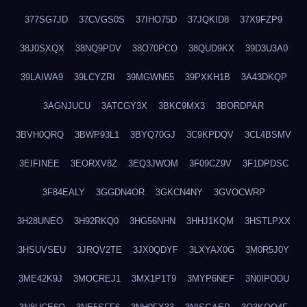
377SG7JD
37CVGS0S
37IHO75D
37JQKID8
37X9FZP9
38J0SXQX
38NQ9PDV
38O70PCO
38QUD9KX
39D3U3A0
39LAIWA9
39LCYZRI
39MGWN55
39PXKH1B
3A43DKQP
3AGNJUCU
3ATCGY3X
3BKC9MX3
3BORDPAR
3BVH0QRQ
3BWP93L1
3BYQ70GJ
3C9KPDQV
3CL4BSMV
3EIFINEE
3EORXV8Z
3EQ3JWOM
3F09CZ9V
3F1DPDSC
3F84EALY
3GGDN4OR
3GKCN4NY
3GVOCWRP
3H28UNEO
3H92RKQ0
3HG56NHN
3HHJ1KQM
3HSTLPXX
3HSUVSEU
3JRQV2TE
3JX0QDYF
3LXYAX0G
3M0R5J0Y
3ME42K9J
3MOCREJ1
3MX1P1T9
3MYP6NEF
3N0IPODU