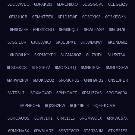
6DO5WVEC
6DPAK2I3
6DREN8XO
6DSSGCV5
6EEGL9Z9
6EI21UCB
6EMNTEE0
6F1DJ5WF
6G3CXI93
6G3KEGYN
6H6L0Z3E
6HD2DCBO
6HM0FQJT
6HWL9A3P
6I5IUH76
6JGSI1UR
6JQL3WKJ
6K3EBPX1
6K3WDMWT
6KDND60Z
6KOOILKY
6KPMGXPJ
6LGMA8OZ
6LI78JDL
6LL59T6X
6LSD5KCS
6LSGIF7V
6MC7XUTQ
6MNBISNE
6MRU4GHW
6MRWI2FW
6MUKQ2Q2
6N6MCPD2
6N8H9PB2
6NS1JPER
6NTR3U7I
6OXMG49D
6PHYGAFF
6PM1Z7A5
6PO2WC0X
6PPNPOF5
6Q23B2FW
6QE19FL3
6QEEKCMR
6QKOAUOS
6QVIJ1K1
6R431JL5
6RGMWOLX
6RKWC57X
6RMKNV3X
6RV8LARZ
6SBTC8OR
6T3R3AJM
6TKE2JE3