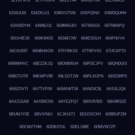
5Z1VP9TD
5ZYFJGV9
60IZ2Y44
60X8LPUK
62LJGRE8
6316UU0I
634ZKLU1
63MVU7SW
63SPQINX
63WDQUHH
63X60DYM
64996J11
659M6G4O
65TIBAG5
65TN6NPQ
65UV4E1K
660K94O5
663467JW
664ESOLH
664FNVV4
66C6U597
66NBHAON
675YBKS0
67T6PVX5
67UCAPT0
6899WHVC
68EZZKJQ
68OMB6UH
68PDCJPV
68QHDOI3
699GTUTR
69KWPV8F
69LSOT1W
69PLXGPN
69S53RP0
6A5ZOVTI
6A7TVFIW
6AMAWT34
6ANZ4C8L
6AS3LJQ4
6AX21SAB
6AX80CNX
6AYEZFQ7
6B0V87BD
6BA9R10Z
6BUMJY5E
6BVXINIU
6CJKUI7J
6D1OSCXH
6D8BUPZM
6DCMVTHM
6DDK07UL
6DEL198E
6DMVW7ZP