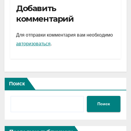
e
er
at
ail
р
Добавить
gr
s
а
комментарий
a
A
в
m
p
и
Для отправки комментария вам необходимо
p
ть
авторизоваться
.
Поиск
Поиск