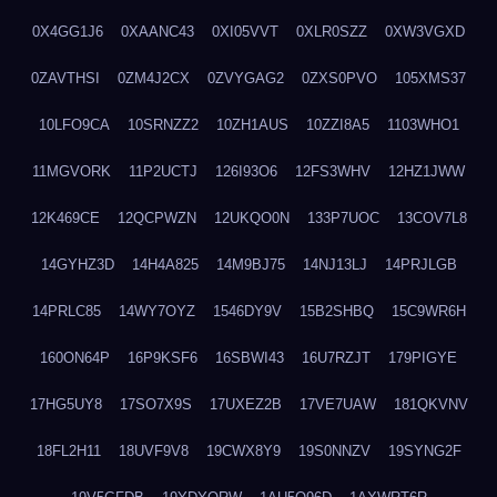
0X4GG1J6
0XAANC43
0XI05VVT
0XLR0SZZ
0XW3VGXD
0ZAVTHSI
0ZM4J2CX
0ZVYGAG2
0ZXS0PVO
105XMS37
10LFO9CA
10SRNZZ2
10ZH1AUS
10ZZI8A5
1103WHO1
11MGVORK
11P2UCTJ
126I93O6
12FS3WHV
12HZ1JWW
12K469CE
12QCPWZN
12UKQO0N
133P7UOC
13COV7L8
14GYHZ3D
14H4A825
14M9BJ75
14NJ13LJ
14PRJLGB
14PRLC85
14WY7OYZ
1546DY9V
15B2SHBQ
15C9WR6H
160ON64P
16P9KSF6
16SBWI43
16U7RZJT
179PIGYE
17HG5UY8
17SO7X9S
17UXEZ2B
17VE7UAW
181QKVNV
18FL2H11
18UVF9V8
19CWX8Y9
19S0NNZV
19SYNG2F