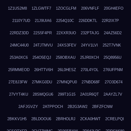
1Z1US2M8
1ZLGWTF7
1ZOCGLFM
206VNFLF
20GH4EFO
2110Y7UD
21J9UIA6
2254Q10C
226DDKTL
22R2IX7P
22RDZ3DD
22S5F4PR
22XXR3UO
232PTAJG
24AZ56D2
24MC44U0
24TJTMVU
24XS3FEV
24YV1LVI
252T7VNK
253A0XC6
254O5EQJ
258OBXAU
25JR0XCH
25Q8956U
25RMMEOD
26HTTV6H
26L0HESZ
270L4YOL
276UFPNM
27E8J3FW
27MKG0DU
27MNQPU0
27NBD68F
27O3D674
27VYT4KU
28SMQGU6
299T1G15
2A01R6QT
2AAYZL7V
2AFJGVZY
2ATPPOCH
2B2G3AW2
2BFZFCNW
2BKKV1H5
2BLDOOU6
2BRHOLRJ
2CKA0HWT
2CRELPQI