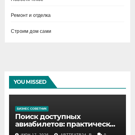
Ремонт и отделка
Строим дом сами
YOU MISSED
БИЗНЕС СОВЕТНИК
Поиск доступных
авиабилетов: практические
рекомендации
ИЮН 17, 2026
ARTTEATR24_R
0