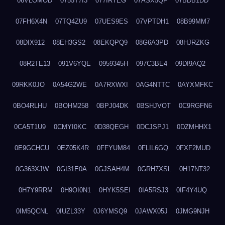
06VLOMOD
0755T7I3
077IRTEG
07ASX5QF
07BDB1DD
07FH6X4N
07TQ4ZU9
07UES9ES
07VPTDH1
08B99MM7
08DIX912
08EH3GS2
08EKQPQ9
08G6A3PD
08HJRZKG
08R2TE13
091V6YQE
0959345H
097C3BE4
09DI9AQ2
09RKK0JO
0A54G2WE
0A7RXWXI
0AG4NTTC
0AYXMFKC
0BO4RLHU
0BOHM258
0BPJ04DK
0BSHJVOT
0C9RGFN6
0CA5T1U9
0CMYI0KC
0D38QEGH
0DCJSPJ1
0DZMHHX1
0E9GCHCU
0EZ05K4R
0FFYUM84
0FLIL6GQ
0FXF2MUD
0G363XJW
0GI31E0A
0GJSAH4M
0GRH7XSL
0H17NT32
0H7Y9RRM
0H9OI0N1
0HYK5SEI
0IA5RSJ3
0IF4Y4UQ
0IM5QCNL
0IUZL33Y
0J6YMSQ9
0JAWX05J
0JMG9NJH