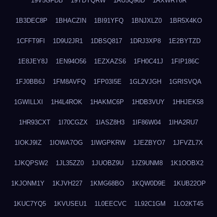
19V5GFDB
19YDYQRW
1AU5Q96D
1AXWRT6R
1B3DEC8P
1BHACZIN
1BI91YFQ
1BNJXLZ0
1BR5X4KO
1CFFT9FI
1D9U2JR1
1DBSQ817
1DRJ3XP8
1E2BYTZD
1E8JEY8J
1EN94O56
1EZXAZS6
1FH0C41J
1FIP186C
1FJ0BB6J
1FM8AVFQ
1FP03I5E
1GL2VJGH
1GRISVQA
1GWILLXI
1H4L4ROK
1HAKMC6P
1HDB3VUY
1HHJEK58
1HR93CXT
1I70CGZX
1IASZ8H3
1IF86W04
1IHA2RU7
1IOKJ9IZ
1IOWA7OG
1IWGPKRW
1JEZBYO7
1JFVZL7X
1JKQPSW2
1JL35ZZ0
1JUOBZ9U
1JZ9UNM8
1K1OOBX2
1KJONM1Y
1KJVH227
1KMG68BO
1KQW0D9E
1KUB22OP
1KUC7YQ5
1KVUSEU1
1L0EECVC
1L92C1GM
1LO2KT45