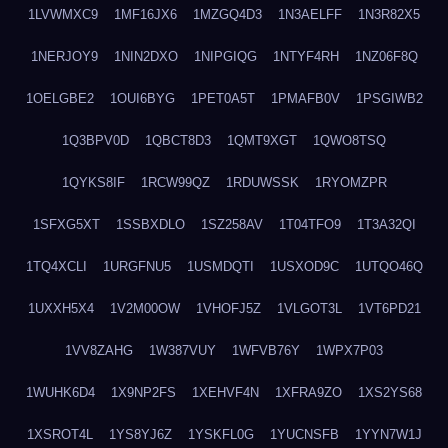
1LVWMXC9
1MF16JX6
1MZGQ4D3
1N3AELFF
1N3R82X5
1NERJOY9
1NIN2DXO
1NIPGIQG
1NTYF4RH
1NZ06F8Q
1OELGBE2
1OUI6BYG
1PET0A5T
1PMAFB0V
1PSGIWB2
1Q3BPV0D
1QBCT8D3
1QMT9XGT
1QWO8TSQ
1QYKS8IF
1RCW99QZ
1RDUWSSK
1RYOMZPR
1SFXG5XT
1SSBXDLO
1SZ258AV
1T04TFO9
1T3A32QI
1TQ4XCLI
1URGFNU5
1USMDQTI
1USXOD9C
1UTQO46Q
1UXXH5X4
1V2M00OW
1VHOFJ5Z
1VLGOT3L
1VT6PD21
1VV8ZAHG
1W387VUY
1WFVB76Y
1WPX7P03
1WUHK6D4
1X9NP2FS
1XEHVF4N
1XFRA9ZO
1XS2YS68
1XSROT4L
1YS8YJ6Z
1YSKFL0G
1YUCNSFB
1YYN7W1J