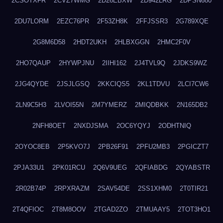
2CSOTXFR
2CVZ7WMG
2D26EBXW
2D942LRG
2DPSN680
2DU7LORM
2EZC76PR
2F53ZH8K
2FFJSSR3
2G789XQE
2G8M6D58
2HDT2UKH
2HLBXGGN
2HMC2F0V
2HO7QAUP
2HYWPJNU
2IIHI162
2J4TVL9Q
2JDKS9WZ
2JG4QYDE
2JSJLGSQ
2KKCIQS5
2KL1TDVU
2LCI7CW6
2LN9C5H3
2LVOI55N
2M7YMERZ
2MIQDBKK
2N165DB2
2NFH8OET
2NXDJSMA
2OC6YQYJ
2ODHTNIQ
2OYOC8EB
2P5KVO7J
2PB26F91
2PFU2MB3
2PGICZT7
2PJA33U1
2PK01RCU
2Q6V9UEG
2QFIABDG
2QYABSTR
2R02B74P
2RPXRAZM
2SAV54DE
2SS1XHM0
2T0TIR21
2T4QFIOC
2T8M8OOV
2TGAD2ZO
2TMUAAY5
2TOT3HO1