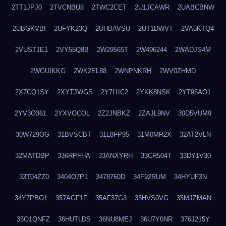
2TT1JPJ0
2TVCNBU8
2TWC2CET
2U1JCAWR
2UABCBNW
2UBGKVBI
2UFYK23Q
2UHBAVSU
2UT1DWVT
2VA5KTQ4
2VUSTJE1
2VY55Q8B
2W29565T
2W496244
2WADJS4M
2WGUIKKG
2WK2EL88
2WNPNKRH
2WV0ZHMD
2X7CQ1SY
2XYTJWGS
2Y7I1IC2
2YKK8NSK
2YT95AO1
2YV3O361
2YXVOCOL
2Z2JNBKZ
2ZAJL9NV
30D5VUM9
30W729OG
31BVSCBT
31L8FP95
31M0MR2X
32AT2VLN
32MATDBP
336RPFHA
33ANXYRH
33CR504T
33DY1V30
33T04ZZ0
3404O7P1
3478760D
34F92RUM
34HYUF3N
34Y7PBO1
357AGF1F
35AF37G3
35HVS0VG
35MJZMAN
35O1QNFZ
36HUTLDS
36NU8MEJ
36U7Y0NR
376J215Y