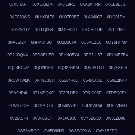
0JX5HAPI
0JXDX9ZM
0K8I19RD
0KA2KHRR
0KCE9EJG
0KFC83WS
0KHXDLT8
0KO7R0BZ
0LA240G7
0LIQ91PM
0LPY3G1Z
0LTLQ0B4
0M40H0CT
0MCMJJJP
0N1LZI50
0NALSI2P
0NFM8HBQ
0O1D2CFA
0O3VCZC0
0OY5HHNM
0P2UDQV4
0P3WEUER
0PHNO5Y4
0PPJIUB7
0PUMEZB4
0QLRKCUP
0QO261FR
0QR27BKM
0QV0STGJ
0R7FXEI4
0RCWTWLK
0RH9C3CH
0S284R8O
0S4IXXQE
0S9E2KPP
0SA9HP4L
0T1MPQXC
0T8PUJB2
0T9LQ0SF
0TDEQ0TY
0TWV72OF
0U01AD7B
0U56W7B0
0UDKWD5I
0UELVNFD
0V2IXSF4
0V3N6SQF
0VJAC930
0VY5ZG3D
0W3LZD86
0W58MBQO
0W5D86N5
0W8SOPXW
0WY1BFPQ