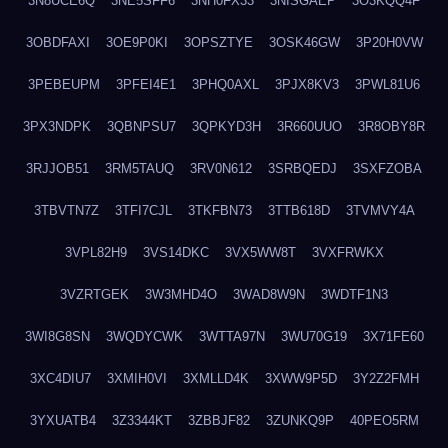
3N8UCE6Q
3NE5SFF6
3NH0FX33
3NISGAEP
3O3KQQ4F
3OBDFAXI
3OE9P0KI
3OPSZTYE
3OSK46GW
3P20H0VW
3PEBEUPM
3PFEI4E1
3PHQ0AXL
3PJX8KV3
3PWL81U6
3PX3NDPK
3QBNPSU7
3QPKYD3H
3R660UUO
3R8OBY8R
3RJJOB51
3RM5TAUQ
3RV0N612
3SRBQEDJ
3SXFZOBA
3TBVTN7Z
3TFI7CJL
3TKFBN73
3TTB618D
3TVMVY4A
3VPL82H9
3VS14DKC
3VX5WW8T
3VXFRWKX
3VZRTGEK
3W3MHD4O
3WAD8W9N
3WDTF1N3
3WI8G8SN
3WQDYCWK
3WTTA97N
3WU70G19
3X71FE60
3XC4DIU7
3XMIH0VI
3XMLLD4K
3XWW9P5D
3Y2Z2FMH
3YXUATB4
3Z3344KT
3ZBBJF82
3ZUNKQ9P
40PEO5RM