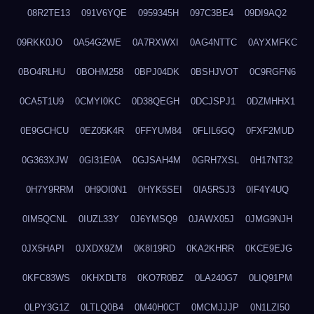
08R2TE13
091V6YQE
0959345H
097C3BE4
09DI9AQ2
09RKK0JO
0A54G2WE
0A7RXWXI
0AG4NTTC
0AYXMFKC
0BO4RLHU
0BOHM258
0BPJ04DK
0BSHJVOT
0C9RGFN6
0CA5T1U9
0CMYI0KC
0D38QEGH
0DCJSPJ1
0DZMHHX1
0E9GCHCU
0EZ05K4R
0FFYUM84
0FLIL6GQ
0FXF2MUD
0G363XJW
0GI31E0A
0GJSAH4M
0GRH7XSL
0H17NT32
0H7Y9RRM
0H9OI0N1
0HYK5SEI
0IA5RSJ3
0IF4Y4UQ
0IM5QCNL
0IUZL33Y
0J6YMSQ9
0JAWX05J
0JMG9NJH
0JX5HAPI
0JXDX9ZM
0K8I19RD
0KA2KHRR
0KCE9EJG
0KFC83WS
0KHXDLT8
0KO7R0BZ
0LA240G7
0LIQ91PM
0LPY3G1Z
0LTLQ0B4
0M40H0CT
0MCMJJJP
0N1LZI50