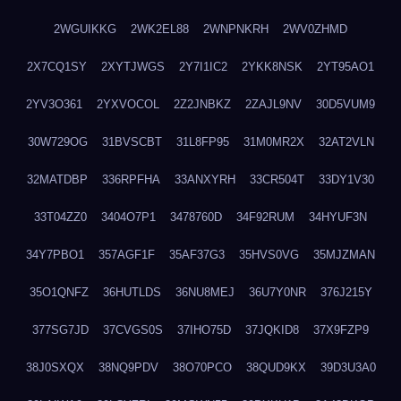
2WGUIKKG
2WK2EL88
2WNPNKRH
2WV0ZHMD
2X7CQ1SY
2XYTJWGS
2Y7I1IC2
2YKK8NSK
2YT95AO1
2YV3O361
2YXVOCOL
2Z2JNBKZ
2ZAJL9NV
30D5VUM9
30W729OG
31BVSCBT
31L8FP95
31M0MR2X
32AT2VLN
32MATDBP
336RPFHA
33ANXYRH
33CR504T
33DY1V30
33T04ZZ0
3404O7P1
3478760D
34F92RUM
34HYUF3N
34Y7PBO1
357AGF1F
35AF37G3
35HVS0VG
35MJZMAN
35O1QNFZ
36HUTLDS
36NU8MEJ
36U7Y0NR
376J215Y
377SG7JD
37CVGS0S
37IHO75D
37JQKID8
37X9FZP9
38J0SXQX
38NQ9PDV
38O70PCO
38QUD9KX
39D3U3A0