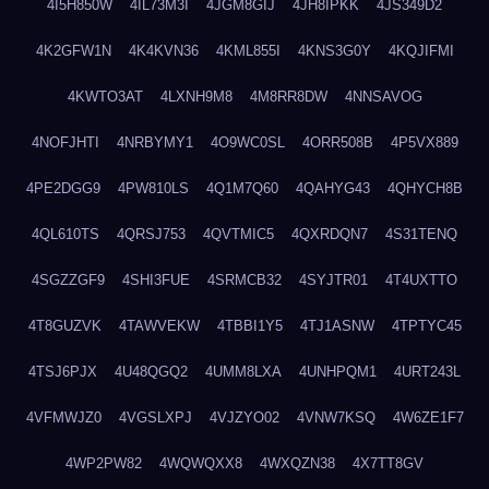
4I5H850W
4IL73M3I
4JGM8GIJ
4JH8IPKK
4JS349D2
4K2GFW1N
4K4KVN36
4KML855I
4KNS3G0Y
4KQJIFMI
4KWTO3AT
4LXNH9M8
4M8RR8DW
4NNSAVOG
4NOFJHTI
4NRBYMY1
4O9WC0SL
4ORR508B
4P5VX889
4PE2DGG9
4PW810LS
4Q1M7Q60
4QAHYG43
4QHYCH8B
4QL610TS
4QRSJ753
4QVTMIC5
4QXRDQN7
4S31TENQ
4SGZZGF9
4SHI3FUE
4SRMCB32
4SYJTR01
4T4UXTTO
4T8GUZVK
4TAWVEKW
4TBBI1Y5
4TJ1ASNW
4TPTYC45
4TSJ6PJX
4U48QGQ2
4UMM8LXA
4UNHPQM1
4URT243L
4VFMWJZ0
4VGSLXPJ
4VJZYO02
4VNW7KSQ
4W6ZE1F7
4WP2PW82
4WQWQXX8
4WXQZN38
4X7TT8GV