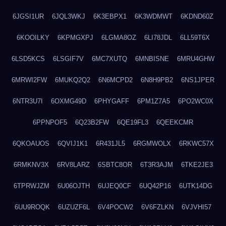
6JGSI1UR
6JQL3WKJ
6K3EBPX1
6K3WDMWT
6KDND60Z
6KOOILKY
6KPMGXPJ
6LGMA8OZ
6LI78JDL
6LL59T6X
6LSD5KCS
6LSGIF7V
6MC7XUTQ
6MNBISNE
6MRU4GHW
6MRWI2FW
6MUKQ2Q2
6N6MCPD2
6N8H9PB2
6NS1JPER
6NTR3U7I
6OXMG49D
6PHYGAFF
6PM1Z7A5
6PO2WC0X
6PPNPOF5
6Q23B2FW
6QE19FL3
6QEEKCMR
6QKOAUOS
6QVIJ1K1
6R431JL5
6RGMWOLX
6RKWC57X
6RMKNV3X
6RV8LARZ
6SBTC8OR
6T3R3AJM
6TKE2JE3
6TPRWJZM
6U06OJTH
6UJEQ0CF
6UQ42P16
6UTK14DG
6UU9ROQK
6UZUZF6L
6V4POCW2
6V6FZLKN
6VJVHI57