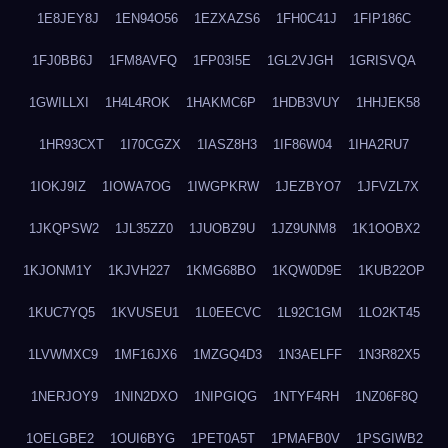
1E8JEY8J
1EN94O56
1EZXAZS6
1FH0C41J
1FIP186C
1FJ0BB6J
1FM8AVFQ
1FP03I5E
1GL2VJGH
1GRISVQA
1GWILLXI
1H4L4ROK
1HAKMC6P
1HDB3VUY
1HHJEK58
1HR93CXT
1I70CGZX
1IASZ8H3
1IF86W04
1IHA2RU7
1IOKJ9IZ
1IOWA7OG
1IWGPKRW
1JEZBYO7
1JFVZL7X
1JKQPSW2
1JL35ZZ0
1JUOBZ9U
1JZ9UNM8
1K1OOBX2
1KJONM1Y
1KJVH227
1KMG68BO
1KQW0D9E
1KUB22OP
1KUC7YQ5
1KVUSEU1
1L0EECVC
1L92C1GM
1LO2KT45
1LVWMXC9
1MF16JX6
1MZGQ4D3
1N3AELFF
1N3R82X5
1NERJOY9
1NIN2DXO
1NIPGIQG
1NTYF4RH
1NZ06F8Q
1OELGBE2
1OUI6BYG
1PET0A5T
1PMAFB0V
1PSGIWB2