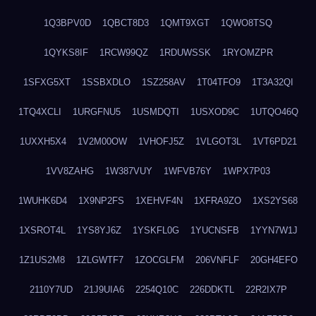
1Q3BPV0D
1QBCT8D3
1QMT9XGT
1QWO8TSQ
1QYKS8IF
1RCW99QZ
1RDUWSSK
1RYOMZPR
1SFXG5XT
1SSBXDLO
1SZ258AV
1T04TFO9
1T3A32QI
1TQ4XCLI
1URGFNU5
1USMDQTI
1USXOD9C
1UTQO46Q
1UXXH5X4
1V2M00OW
1VHOFJ5Z
1VLGOT3L
1VT6PD21
1VV8ZAHG
1W387VUY
1WFVB76Y
1WPX7P03
1WUHK6D4
1X9NP2FS
1XEHVF4N
1XFRA9ZO
1XS2YS68
1XSROT4L
1YS8YJ6Z
1YSKFL0G
1YUCNSFB
1YYN7W1J
1Z1US2M8
1ZLGWTF7
1ZOCGLFM
206VNFLF
20GH4EFO
2110Y7UD
21J9UIA6
2254Q10C
226DDKTL
22R2IX7P