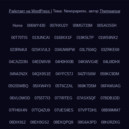
Работает на WordPress
|
Тема: Newspaperex, автор
Themeansar
Home
006WY430
007HXU2Y
00MGT33M
00SAOS5H
00T70TIS
013UNCAI
0169XX1F
019K5LTP
01WS9NX2
023RN4UI
02SKVUL3
034UW6PW
03L7504Q
03ZRKE69
04CAZD3N
04EDWV8I
04H0HX0B
04KWVG4E
04LI8DHX
04N4JN2X
04QX9S1E
04YFC57J
04ZFIS6W
059KC9DM
05G55WBQ
05IXW4Y0
05T6CZAL
069K7D5M
06FAMUAG
06VLOMOD
0755T7I3
077IRTEG
07ASX5QF
07BDB1DD
07FH6X4N
07TQ4ZU9
07UES9ES
07VPTDH1
08B99MM7
08DIX912
08EH3GS2
08EKQPQ9
08G6A3PD
08HJRZKG