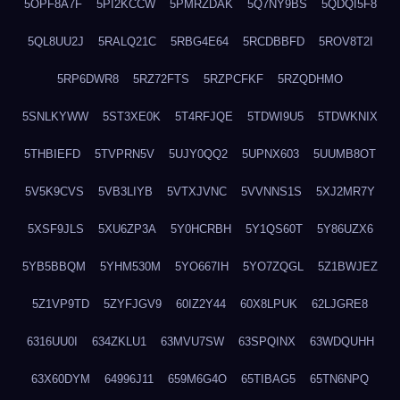
5OPF8A7F
5PI2KCCW
5PMRZDAK
5Q7NY9BS
5QDQI5F8
5QL8UU2J
5RALQ21C
5RBG4E64
5RCDBBFD
5ROV8T2I
5RP6DWR8
5RZ72FTS
5RZPCFKF
5RZQDHMO
5SNLKYWW
5ST3XE0K
5T4RFJQE
5TDWI9U5
5TDWKNIX
5THBIEFD
5TVPRN5V
5UJY0QQ2
5UPNX603
5UUMB8OT
5V5K9CVS
5VB3LIYB
5VTXJVNC
5VVNNS1S
5XJ2MR7Y
5XSF9JLS
5XU6ZP3A
5Y0HCRBH
5Y1QS60T
5Y86UZX6
5YB5BBQM
5YHM530M
5YO667IH
5YO7ZQGL
5Z1BWJEZ
5Z1VP9TD
5ZYFJGV9
60IZ2Y44
60X8LPUK
62LJGRE8
6316UU0I
634ZKLU1
63MVU7SW
63SPQINX
63WDQUHH
63X60DYM
64996J11
659M6G4O
65TIBAG5
65TN6NPQ