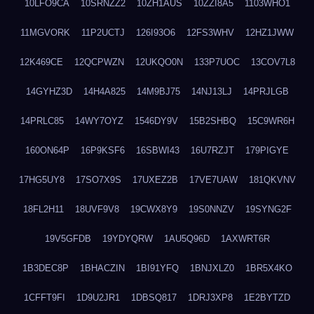
10LFO9CA
10SRNZZ2
10ZH1AUS
10ZZI8A5
1103WHO1
11MGVORK
11P2UCTJ
126I93O6
12FS3WHV
12HZ1JWW
12K469CE
12QCPWZN
12UKQO0N
133P7UOC
13COV7L8
14GYHZ3D
14H4A825
14M9BJ75
14NJ13LJ
14PRJLGB
14PRLC85
14WY7OYZ
1546DY9V
15B2SHBQ
15C9WR6H
160ON64P
16P9KSF6
16SBWI43
16U7RZJT
179PIGYE
17HG5UY8
17SO7X9S
17UXEZ2B
17VE7UAW
181QKVNV
18FL2H11
18UVF9V8
19CWX8Y9
19S0NNZV
19SYNG2F
19V5GFDB
19YDYQRW
1AU5Q96D
1AXWRT6R
1B3DEC8P
1BHACZIN
1BI91YFQ
1BNJXLZ0
1BR5X4KO
1CFFT9FI
1D9U2JR1
1DBSQ817
1DRJ3XP8
1E2BYTZD