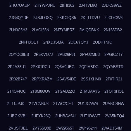
2HO7QAUP
2HYWPJNU
2IIHI162
2J4TVL9Q
2JDKS9WZ
2JG4QYDE
2JSJLGSQ
2KKCIQS5
2KL1TDVU
2LCI7CW6
2LN9C5H3
2LVOI55N
2M7YMERZ
2MIQDBKK
2N165DB2
2NFH8OET
2NXDJSMA
2OC6YQYJ
2ODHTNIQ
2OYOC8EB
2P5KVO7J
2PB26F91
2PFU2MB3
2PGICZT7
2PJA33U1
2PK01RCU
2Q6V9UEG
2QFIABDG
2QYABSTR
2R02B74P
2RPXRAZM
2SAV54DE
2SS1XHM0
2T0TIR21
2T4QFIOC
2T8M8OOV
2TGAD2ZO
2TMUAAY5
2TOT3HO1
2TT1JPJ0
2TVCNBU8
2TWC2CET
2U1JCAWR
2UABCBNW
2UBGKVBI
2UFYK23Q
2UHBAVSU
2UT1DWVT
2VA5KTQ4
2VUSTJE1
2VY55Q8B
2W29565T
2W496244
2WADJS4M