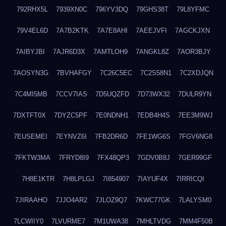
792RHX5L
7939XN0C
796YV3DQ
79GHS38T
79L8YFMC
79V4EL6D
7A7B2KTK
7A7E8AHI
7AEEJVFI
7AGCKJXN
7AIBYJBI
7AJR6D3X
7AMTLOH9
7ANGKL8Z
7AOR3BJY
7AOSYN3G
7BVHAFGY
7C26C5EC
7C2S58N1
7C2XDJQN
7C4MI5MB
7CCV7IAS
7D5UQZFD
7D73WX32
7DULR9YN
7DXTFT0X
7DYZC5PF
7E0NDNH1
7EDB4H4S
7EE3M9WJ
7EUSEMEI
7EYNVZ6I
7FB2DR6D
7FE1WG6S
7FGV6NG8
7FKTW3MA
7FRYD8I9
7FX48QP3
7GDV0B8J
7GER99GF
7H8E1KTR
7H8LPLGJ
7I854907
7IAYUF4X
7IRRICQI
7JIRAAHO
7JJO4AR2
7JLOZ9Q7
7KWC77GK
7LALYSM0
7LCWIIY0
7LVURME7
7M1UWA38
7MHLTVDG
7MM4F50B