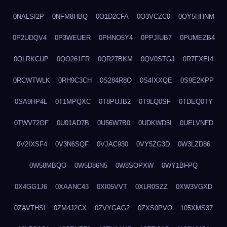
0NALSI2P
0NFM8HBQ
0O1D2CFA
0O3VCZC0
0OY5HHNM
0P2UDQV4
0P3WEUER
0PHNO5Y4
0PPJIUB7
0PUMEZB4
0QLRKCUP
0QO261FR
0QR27BKM
0QV0STGJ
0R7FXEI4
0RCWTWLK
0RH9C3CH
0S284R8O
0S4IXXQE
0S9E2KPP
0SA9HP4L
0T1MPQXC
0T8PUJB2
0T9LQ0SF
0TDEQ0TY
0TWV72OF
0U01AD7B
0U56W7B0
0UDKWD5I
0UELVNFD
0V2IXSF4
0V3N6SQF
0VJAC930
0VY5ZG3D
0W3LZD86
0W58MBQO
0W5D86N5
0W8SOPXW
0WY1BFPQ
0X4GG1J6
0XAANC43
0XI05VVT
0XLR0SZZ
0XW3VGXD
0ZAVTHSI
0ZM4J2CX
0ZVYGAG2
0ZXS0PVO
105XMS37