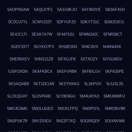
5AOPNSAW
5AQL07P2
5ASS9KJO
5AY4N3YE
5B3AF4SH
5CDCU7YL
5CWV233T
5DFYUFZ0
5DKYT31C
5DM253CG
5E4JC1TI
5EXK7A7W
5F447S51
5FMM242C
5FNR39CT
5GEF3377
5GYKO7P3
5H18E5N3
5H4C8VII
5HANI4XK
5HER0XEV
5HNS21Z8
5IFXGJFK
5IITXOZY
5IVSLWGV
5J5FOXDN
5KAFKBC4
5KEFVRBK
5KFBILGV
5KP635PE
5KSAQAB8
5KT1DCUW
5KZYHXKG
5L1KPI2V
5L515L3S
5LCKQGH7
5LOVPA8C
5LY0K9GU
5M4U4YA3
5M8JMWFU
5MC4C6M0
5MOLUGED
5NCKLFPQ
5NI5PO7L
5NROBV9R
5NSPSK7R
5NYZ03GV
5NZ2F7XQ
5OGIRQDY
5OIXNVW6