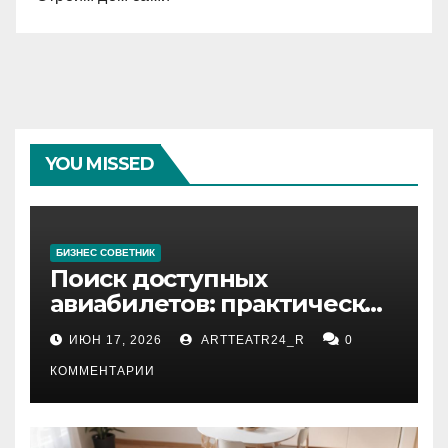
YOU MISSED
БИЗНЕС СОВЕТНИК
Поиск доступных
авиабилетов: практические
рекомендации
ИЮН 17, 2026
ARTTEATR24_R
0
КОММЕНТАРИИ