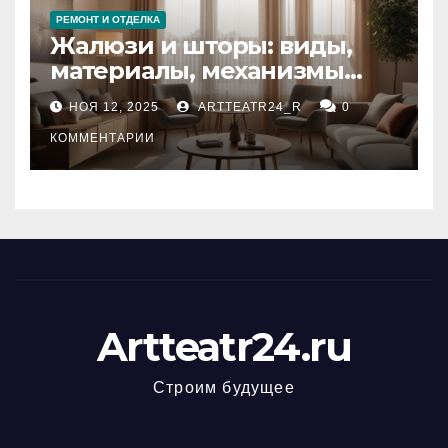
РЕМОНТ И ОТДЕЛКА
Жалюзи и шторы: виды,
материалы, механизмы
управления и уход
НОЯ 12, 2025
ARTTEATR24_R
0
КОММЕНТАРИИ
Artteatr24.ru
Строим будущее