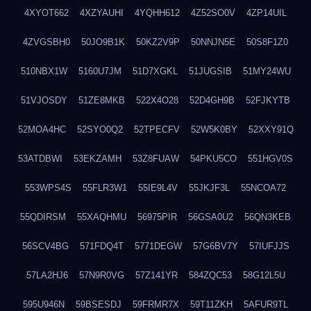
4XYOT662
4XZYAUHI
4YQHH612
4Z52SO0V
4ZP14UIL
4ZVGSBH0
50JO9B1K
50KZ2V9P
50NNJN5E
50S8F1Z0
510NBX1W
5160U7JM
51D7XGKL
51JUGSIB
51MY24WU
51VJOSDY
51ZE8MKB
522X4O28
52D4GH9B
52FJKYTB
52MOA4HC
52SYO0Q2
52TPECFV
52W5K0BY
52XXY91Q
53ATDBWI
53EKZAMH
53Z8FUAW
54PKU5CO
551HGV0S
553WPS4S
55FLR3W1
55IE9L4V
55JKJF3L
55NCOA72
55QDIRSM
55XAQHMU
56975PIR
56GSA0U2
56QN3KEB
56SCV4BG
571FDQ4T
5771DEGW
57G6BV7Y
57IUFJJS
57LA2HJ6
57N9R0VG
57Z141YR
584ZQC53
58G12L5U
595U946N
59BSESDJ
59FRMR7X
59T11ZKH
5AFUR9TL