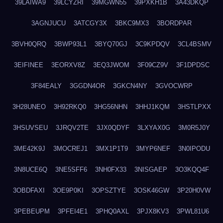
39LAIWA9
39LCYZRI
39MGWN55
39PXKH1B
3A43DKQP
3AGNJUCU
3ATCGY3X
3BKC9MX3
3BORDPAR
3BVH0QRQ
3BWP93L1
3BYQ70GJ
3C9KPDQV
3CL4BSMV
3EIFINEE
3EORXV8Z
3EQ3JWOM
3F09CZ9V
3F1DPDSC
3F84EALY
3GGDN4OR
3GKCN4NY
3GVOCWRP
3H28UNEO
3H92RKQ0
3HG56NHN
3HHJ1KQM
3HSTLPXX
3HSUVSEU
3JRQV2TE
3JX0QDYF
3LXYAX0G
3M0R5J0Y
3ME42K9J
3MOCREJ1
3MX1P1T9
3MYP6NEF
3N0IPODU
3N8UCE6Q
3NE5SFF6
3NH0FX33
3NISGAEP
3O3KQQ4F
3OBDFAXI
3OE9P0KI
3OPSZTYE
3OSK46GW
3P20H0VW
3PEBEUPM
3PFEI4E1
3PHQ0AXL
3PJX8KV3
3PWL81U6