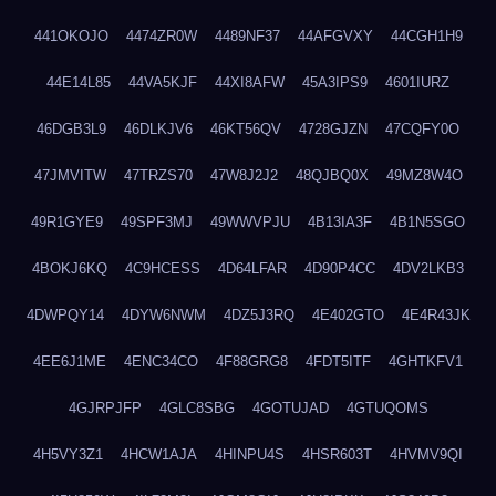
441OKOJO
4474ZR0W
4489NF37
44AFGVXY
44CGH1H9
44E14L85
44VA5KJF
44XI8AFW
45A3IPS9
4601IURZ
46DGB3L9
46DLKJV6
46KT56QV
4728GJZN
47CQFY0O
47JMVITW
47TRZS70
47W8J2J2
48QJBQ0X
49MZ8W4O
49R1GYE9
49SPF3MJ
49WWVPJU
4B13IA3F
4B1N5SGO
4BOKJ6KQ
4C9HCESS
4D64LFAR
4D90P4CC
4DV2LKB3
4DWPQY14
4DYW6NWM
4DZ5J3RQ
4E402GTO
4E4R43JK
4EE6J1ME
4ENC34CO
4F88GRG8
4FDT5ITF
4GHTKFV1
4GJRPJFP
4GLC8SBG
4GOTUJAD
4GTUQOMS
4H5VY3Z1
4HCW1AJA
4HINPU4S
4HSR603T
4HVMV9QI