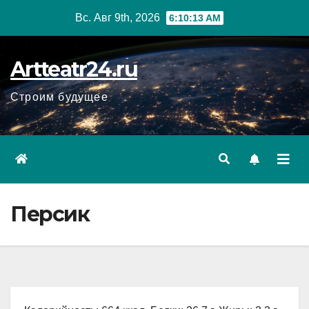
Перейти
Вс. Авг 9th, 2026
6:10:14 AM
к
содержанию
Artteatr24.ru
Строим будущее
Персик