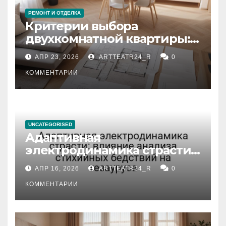
РЕМОНТ И ОТДЕЛКА
Критерии выбора
двухкомнатной квартиры:
планировка, площадь,
АПР 23, 2026
ARTTEATR24_R
0
состояние и документация
КОММЕНТАРИИ
UNCATEGORISED
Адаптивная
электродинамика страсти:
влияние анализа
АПР 16, 2026
ARTTEATR24_R
0
стихийных бедствий на
тезауруса
КОММЕНТАРИИ