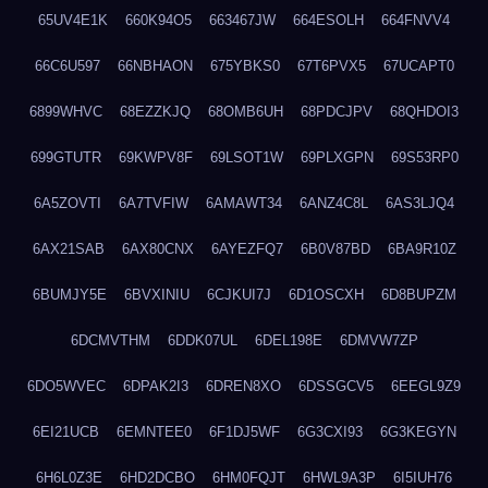
65UV4E1K
660K94O5
663467JW
664ESOLH
664FNVV4
66C6U597
66NBHAON
675YBKS0
67T6PVX5
67UCAPT0
6899WHVC
68EZZKJQ
68OMB6UH
68PDCJPV
68QHDOI3
699GTUTR
69KWPV8F
69LSOT1W
69PLXGPN
69S53RP0
6A5ZOVTI
6A7TVFIW
6AMAWT34
6ANZ4C8L
6AS3LJQ4
6AX21SAB
6AX80CNX
6AYEZFQ7
6B0V87BD
6BA9R10Z
6BUMJY5E
6BVXINIU
6CJKUI7J
6D1OSCXH
6D8BUPZM
6DCMVTHM
6DDK07UL
6DEL198E
6DMVW7ZP
6DO5WVEC
6DPAK2I3
6DREN8XO
6DSSGCV5
6EEGL9Z9
6EI21UCB
6EMNTEE0
6F1DJ5WF
6G3CXI93
6G3KEGYN
6H6L0Z3E
6HD2DCBO
6HM0FQJT
6HWL9A3P
6I5IUH76