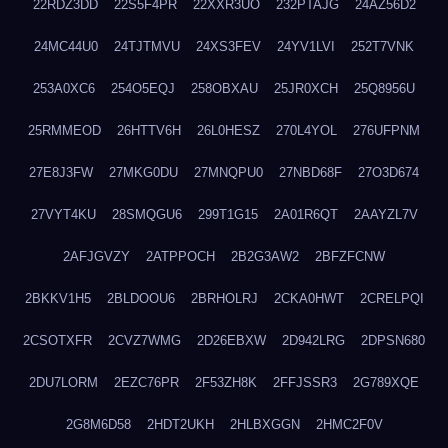
22RDZ3DD
22S5F4PR
22XXR3UO
232PTAJG
24AZ56D2
24MC44U0
24TJTMVU
24XS3FEV
24YV1LVI
252T7VNK
253A0XC6
254O5EQJ
258OBXAU
25JR0XCH
25Q8956U
25RMMEOD
26HTTV6H
26L0HESZ
270L4YOL
276UFPNM
27E8J3FW
27MKG0DU
27MNQPU0
27NBD68F
27O3D674
27VYT4KU
28SMQGU6
299T1G15
2A01R6QT
2AAYZL7V
2AFJGVZY
2ATPPOCH
2B2G3AW2
2BFZFCNW
2BKKV1H5
2BLDOOU6
2BRHOLRJ
2CKA0HWT
2CRELPQI
2CSOTXFR
2CVZ7WMG
2D26EBXW
2D942LRG
2DPSN680
2DU7LORM
2EZC76PR
2F53ZH8K
2FFJSSR3
2G789XQE
2G8M6D58
2HDT2UKH
2HLBXGGN
2HMC2F0V