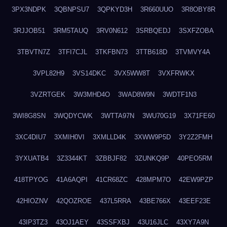
3PX3NDPK
3QBNPSU7
3QPKYD3H
3R660UUO
3R8OBY8R
3RJJOB51
3RM5TAUQ
3RV0N612
3SRBQEDJ
3SXFZOBA
3TBVTN7Z
3TFI7CJL
3TKFBN73
3TTB618D
3TVMVY4A
3VPL82H9
3VS14DKC
3VX5WW8T
3VXFRWKX
3VZRTGEK
3W3MHD4O
3WAD8W9N
3WDTF1N3
3WI8G8SN
3WQDYCWK
3WTTA97N
3WU70G19
3X71FE60
3XC4DIU7
3XMIH0VI
3XMLLD4K
3XWW9P5D
3Y2Z2FMH
3YXUATB4
3Z3344KT
3ZBBJF82
3ZUNKQ9P
40PEO5RM
418TPYOG
41A6AQPI
41CR68ZC
428MPM7O
42EW9PZP
42HIOZNV
42QOZROE
437L5RRA
43BE766X
43EEF23E
43IP3TZ3
43OJ1AEY
43SSFXBJ
43U16JLC
43XY7A9N