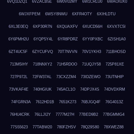
6VQ1DZQ1
6VZACB5E
6W0V02MY
6W1CRLU0
6WAOIUX0
6WJXFPEM
6WSY8NWU
6XFR4OTY
6XIHLDTU
6XL3E0EQ
6XP30R7N
6XQUAXFV
6XUCD56H
6XVXTC5I
6Y6PMH2U
6YQP5Y4L
6YR8PDRZ
6YY0PXBC
6ZISH1A0
6ZT4UC5F
6ZYCUFVQ
70T7NVVN
70V1YKH3
711BHOSD
713M5IHY
718NNXY2
71H5RDOO
71UQJY58
725P81XE
727P972L
72FW37AL
73CXZZM4
73IDZEWO
73UTNHIP
73VKAF4E
740HGIUK
745ACL1O
74DPJX4S
74DVDXRM
74FGRN3A
7612HD1B
7651K273
76BJGQ4F
76G4013Z
76HU4CRK
76LLJI2Y
7777M27H
77BED9B2
77BGMMG4
77S55623
77TABW20
780FZHSV
78Q29S80
78XWEZ88