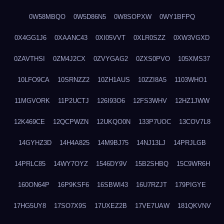
0W58MBQO
0W5D86N5
0W8SOPXW
0WY1BFPQ
0X4GG1J6
0XAANC43
0XI05VVT
0XLR0SZZ
0XW3VGXD
0ZAVTHSI
0ZM4J2CX
0ZVYGAG2
0ZXS0PVO
105XMS37
10LFO9CA
10SRNZZ2
10ZH1AUS
10ZZI8A5
1103WHO1
11MGVORK
11P2UCTJ
126I93O6
12FS3WHV
12HZ1JWW
12K469CE
12QCPWZN
12UKQO0N
133P7UOC
13COV7L8
14GYHZ3D
14H4A825
14M9BJ75
14NJ13LJ
14PRJLGB
14PRLC85
14WY7OYZ
1546DY9V
15B2SHBQ
15C9WR6H
160ON64P
16P9KSF6
16SBWI43
16U7RZJT
179PIGYE
17HG5UY8
17SO7X9S
17UXEZ2B
17VE7UAW
181QKVNV