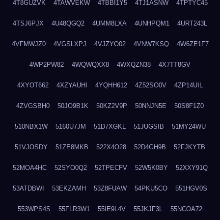
4T8GUZVK
4TAWVEKW
4TBBI1Y5
4TJ1ASNW
4TPTYC45
4TSJ6PJX
4U48QGQ2
4UMM8LXA
4UNHPQM1
4URT243L
4VFMWJZ0
4VGSLXPJ
4VJZYO02
4VNW7KSQ
4W6ZE1F7
4WP2PW82
4WQWQXX8
4WXQZN38
4X7TT8GV
4XYOT662
4XZYAUHI
4YQHH612
4Z52SO0V
4ZP14UIL
4ZVGSBH0
50JO9B1K
50KZ2V9P
50NNJN5E
50S8F1Z0
510NBX1W
5160U7JM
51D7XGKL
51JUGSIB
51MY24WU
51VJOSDY
51ZE8MKB
522X4O28
52D4GH9B
52FJKYTB
52MOA4HC
52SYO0Q2
52TPECFV
52W5K0BY
52XXY91Q
53ATDBWI
53EKZAMH
53Z8FUAW
54PKU5CO
551HGV0S
553WPS4S
55FLR3W1
55IE9L4V
55JKJF3L
55NCOA72