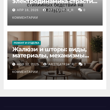
электродинамика страсти:
влияние анализа
АПР 16, 2026
ARTTEATR24_R
0
стихийных бедствий на
тезауруса
КОММЕНТАРИИ
РЕМОНТ И ОТДЕЛКА
Жалюзи и шторы: виды,
материалы, механизмы
управления и уход
НОЯ 12, 2025
ARTTEATR24_R
0
КОММЕНТАРИИ