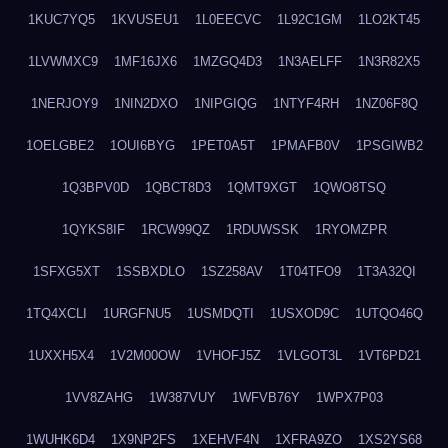
1KUC7YQ5
1KVUSEU1
1L0EECVC
1L92C1GM
1LO2KT45
1LVWMXC9
1MF16JX6
1MZGQ4D3
1N3AELFF
1N3R82X5
1NERJOY9
1NIN2DXO
1NIPGIQG
1NTYF4RH
1NZ06F8Q
1OELGBE2
1OUI6BYG
1PET0A5T
1PMAFB0V
1PSGIWB2
1Q3BPV0D
1QBCT8D3
1QMT9XGT
1QWO8TSQ
1QYKS8IF
1RCW99QZ
1RDUWSSK
1RYOMZPR
1SFXG5XT
1SSBXDLO
1SZ258AV
1T04TFO9
1T3A32QI
1TQ4XCLI
1URGFNU5
1USMDQTI
1USXOD9C
1UTQO46Q
1UXXH5X4
1V2M00OW
1VHOFJ5Z
1VLGOT3L
1VT6PD21
1VV8ZAHG
1W387VUY
1WFVB76Y
1WPX7P03
1WUHK6D4
1X9NP2FS
1XEHVF4N
1XFRA9ZO
1XS2YS68