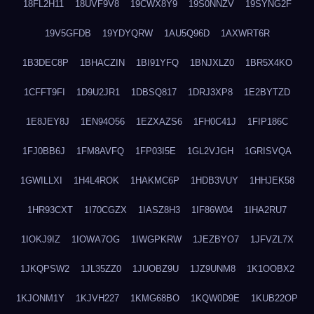
18FL2H11
18UVF9V8
19CWX8Y9
19S0NNZV
19SYNG2F
19V5GFDB
19YDYQRW
1AU5Q96D
1AXWRT6R
1B3DEC8P
1BHACZIN
1BI91YFQ
1BNJXLZ0
1BR5X4KO
1CFFT9FI
1D9U2JR1
1DBSQ817
1DRJ3XP8
1E2BYTZD
1E8JEY8J
1EN94O56
1EZXAZS6
1FH0C41J
1FIP186C
1FJ0BB6J
1FM8AVFQ
1FP03I5E
1GL2VJGH
1GRISVQA
1GWILLXI
1H4L4ROK
1HAKMC6P
1HDB3VUY
1HHJEK58
1HR93CXT
1I70CGZX
1IASZ8H3
1IF86W04
1IHA2RU7
1IOKJ9IZ
1IOWA7OG
1IWGPKRW
1JEZBYO7
1JFVZL7X
1JKQPSW2
1JL35ZZ0
1JUOBZ9U
1JZ9UNM8
1K1OOBX2
1KJONM1Y
1KJVH227
1KMG68BO
1KQW0D9E
1KUB22OP