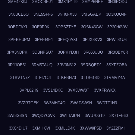
3ME42K9J
3MOCREJ1
3MX1P1T9
3MYP6NEF
3N0IPODU
3N8UCE6Q
3NE5SFF6
3NH0FX33
3NISGAEP
3O3KQQ4F
3OBDFAXI
3OE9P0KI
3OPSZTYE
3OSK46GW
3P20H0VW
3PEBEUPM
3PFEI4E1
3PHQ0AXL
3PJX8KV3
3PWL81U6
3PX3NDPK
3QBNPSU7
3QPKYD3H
3R660UUO
3R8OBY8R
3RJJOB51
3RM5TAUQ
3RV0N612
3SRBQEDJ
3SXFZOBA
3TBVTN7Z
3TFI7CJL
3TKFBN73
3TTB618D
3TVMVY4A
3VPL82H9
3VS14DKC
3VX5WW8T
3VXFRWKX
3VZRTGEK
3W3MHD4O
3WAD8W9N
3WDTF1N3
3WI8G8SN
3WQDYCWK
3WTTA97N
3WU70G19
3X71FE60
3XC4DIU7
3XMIH0VI
3XMLLD4K
3XWW9P5D
3Y2Z2FMH