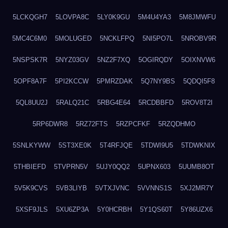
5LCKQGH7
5LOVPA8C
5LY0K9GU
5M4U4YA3
5M8JMWFU
5MC4C6M0
5MOLUGED
5NCKLFPQ
5NI5PO7L
5NROBV9R
5NSPSK7R
5NYZ03GV
5NZ2F7XQ
5OGIRQDY
5OIXNVW6
5OPF8A7F
5PI2KCCW
5PMRZDAK
5Q7NY9BS
5QDQI5F8
5QL8UU2J
5RALQ21C
5RBG4E64
5RCDBBFD
5ROV8T2I
5RP6DWR8
5RZ72FTS
5RZPCFKF
5RZQDHMO
5SNLKYWW
5ST3XE0K
5T4RFJQE
5TDWI9U5
5TDWKNIX
5THBIEFD
5TVPRN5V
5UJY0QQ2
5UPNX603
5UUMB8OT
5V5K9CVS
5VB3LIYB
5VTXJVNC
5VVNNS1S
5XJ2MR7Y
5XSF9JLS
5XU6ZP3A
5Y0HCRBH
5Y1QS60T
5Y86UZX6