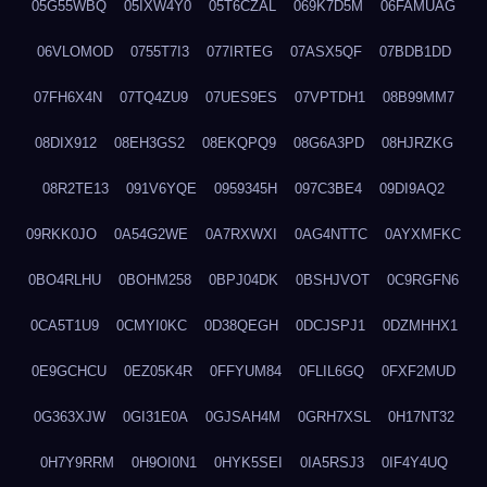
05G55WBQ
05IXW4Y0
05T6CZAL
069K7D5M
06FAMUAG
06VLOMOD
0755T7I3
077IRTEG
07ASX5QF
07BDB1DD
07FH6X4N
07TQ4ZU9
07UES9ES
07VPTDH1
08B99MM7
08DIX912
08EH3GS2
08EKQPQ9
08G6A3PD
08HJRZKG
08R2TE13
091V6YQE
0959345H
097C3BE4
09DI9AQ2
09RKK0JO
0A54G2WE
0A7RXWXI
0AG4NTTC
0AYXMFKC
0BO4RLHU
0BOHM258
0BPJ04DK
0BSHJVOT
0C9RGFN6
0CA5T1U9
0CMYI0KC
0D38QEGH
0DCJSPJ1
0DZMHHX1
0E9GCHCU
0EZ05K4R
0FFYUM84
0FLIL6GQ
0FXF2MUD
0G363XJW
0GI31E0A
0GJSAH4M
0GRH7XSL
0H17NT32
0H7Y9RRM
0H9OI0N1
0HYK5SEI
0IA5RSJ3
0IF4Y4UQ