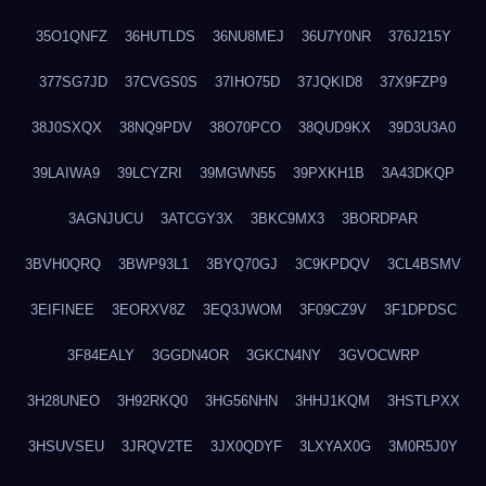
35O1QNFZ
36HUTLDS
36NU8MEJ
36U7Y0NR
376J215Y
377SG7JD
37CVGS0S
37IHO75D
37JQKID8
37X9FZP9
38J0SXQX
38NQ9PDV
38O70PCO
38QUD9KX
39D3U3A0
39LAIWA9
39LCYZRI
39MGWN55
39PXKH1B
3A43DKQP
3AGNJUCU
3ATCGY3X
3BKC9MX3
3BORDPAR
3BVH0QRQ
3BWP93L1
3BYQ70GJ
3C9KPDQV
3CL4BSMV
3EIFINEE
3EORXV8Z
3EQ3JWOM
3F09CZ9V
3F1DPDSC
3F84EALY
3GGDN4OR
3GKCN4NY
3GVOCWRP
3H28UNEO
3H92RKQ0
3HG56NHN
3HHJ1KQM
3HSTLPXX
3HSUVSEU
3JRQV2TE
3JX0QDYF
3LXYAX0G
3M0R5J0Y