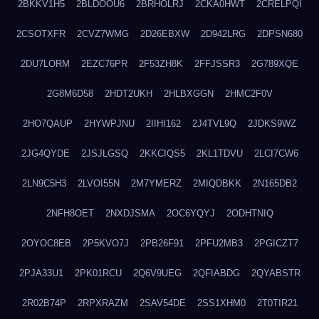
2BKKV1H5
2BLDOOU6
2BRHOLRJ
2CKA0HWT
2CRELPQI
2CSOTXFR
2CVZ7WMG
2D26EBXW
2D942LRG
2DPSN680
2DU7LORM
2EZC76PR
2F53ZH8K
2FFJSSR3
2G789XQE
2G8M6D58
2HDT2UKH
2HLBXGGN
2HMC2F0V
2HO7QAUP
2HYWPJNU
2IIHI162
2J4TVL9Q
2JDKS9WZ
2JG4QYDE
2JSJLGSQ
2KKCIQS5
2KL1TDVU
2LCI7CW6
2LN9C5H3
2LVOI55N
2M7YMERZ
2MIQDBKK
2N165DB2
2NFH8OET
2NXDJSMA
2OC6YQYJ
2ODHTNIQ
2OYOC8EB
2P5KVO7J
2PB26F91
2PFU2MB3
2PGICZT7
2PJA33U1
2PK01RCU
2Q6V9UEG
2QFIABDG
2QYABSTR
2R02B74P
2RPXRAZM
2SAV54DE
2SS1XHM0
2T0TIR21