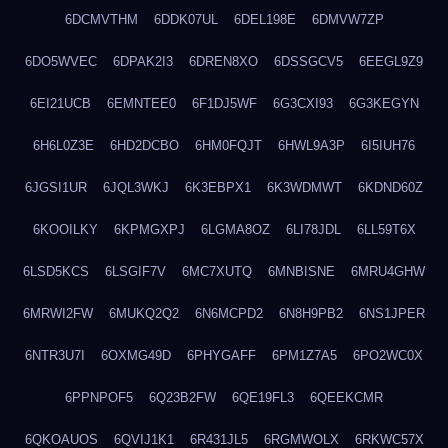
6DCMVTHM
6DDK07UL
6DEL198E
6DMVW7ZP
6DO5WVEC
6DPAK2I3
6DREN8XO
6DSSGCV5
6EEGL9Z9
6EI21UCB
6EMNTEE0
6F1DJ5WF
6G3CXI93
6G3KEGYN
6H6L0Z3E
6HD2DCBO
6HM0FQJT
6HWL9A3P
6I5IUH76
6JGSI1UR
6JQL3WKJ
6K3EBPX1
6K3WDMWT
6KDND60Z
6KOOILKY
6KPMGXPJ
6LGMA8OZ
6LI78JDL
6LL59T6X
6LSD5KCS
6LSGIF7V
6MC7XUTQ
6MNBISNE
6MRU4GHW
6MRWI2FW
6MUKQ2Q2
6N6MCPD2
6N8H9PB2
6NS1JPER
6NTR3U7I
6OXMG49D
6PHYGAFF
6PM1Z7A5
6PO2WC0X
6PPNPOF5
6Q23B2FW
6QE19FL3
6QEEKCMR
6QKOAUOS
6QVIJ1K1
6R431JL5
6RGMWOLX
6RKWC57X