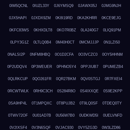
0IM5QCNL
0IUZL33Y
0J6YMSQ9
0JAWX05J
0JMG9NJH
0JX5HAPI
0JXDX9ZM
0K8I19RD
0KA2KHRR
0KCE9EJG
0KFC83WS
0KHXDLT8
0KO7R0BZ
0LA240G7
0LIQ91PM
0LPY3G1Z
0LTLQ0B4
0M40H0CT
0MCMJJJP
0N1LZI50
0NALSI2P
0NFM8HBQ
0O1D2CFA
0O3VCZC0
0OY5HHNM
0P2UDQV4
0P3WEUER
0PHNO5Y4
0PPJIUB7
0PUMEZB4
0QLRKCUP
0QO261FR
0QR27BKM
0QV0STGJ
0R7FXEI4
0RCWTWLK
0RH9C3CH
0S284R8O
0S4IXXQE
0S9E2KPP
0SA9HP4L
0T1MPQXC
0T8PUJB2
0T9LQ0SF
0TDEQ0TY
0TWV72OF
0U01AD7B
0U56W7B0
0UDKWD5I
0UELVNFD
0V2IXSF4
0V3N6SQF
0VJAC930
0VY5ZG3D
0W3LZD86