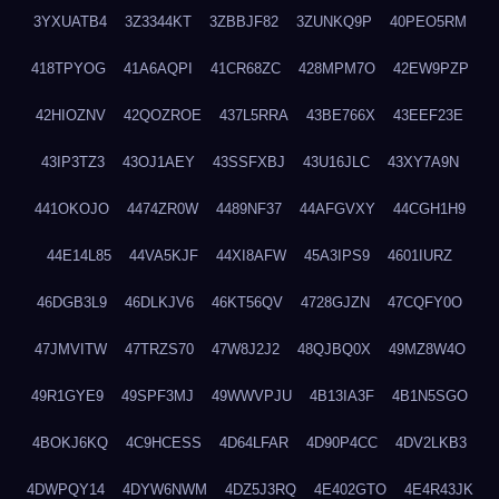
3YXUATB4
3Z3344KT
3ZBBJF82
3ZUNKQ9P
40PEO5RM
418TPYOG
41A6AQPI
41CR68ZC
428MPM7O
42EW9PZP
42HIOZNV
42QOZROE
437L5RRA
43BE766X
43EEF23E
43IP3TZ3
43OJ1AEY
43SSFXBJ
43U16JLC
43XY7A9N
441OKOJO
4474ZR0W
4489NF37
44AFGVXY
44CGH1H9
44E14L85
44VA5KJF
44XI8AFW
45A3IPS9
4601IURZ
46DGB3L9
46DLKJV6
46KT56QV
4728GJZN
47CQFY0O
47JMVITW
47TRZS70
47W8J2J2
48QJBQ0X
49MZ8W4O
49R1GYE9
49SPF3MJ
49WWVPJU
4B13IA3F
4B1N5SGO
4BOKJ6KQ
4C9HCESS
4D64LFAR
4D90P4CC
4DV2LKB3
4DWPQY14
4DYW6NWM
4DZ5J3RQ
4E402GTO
4E4R43JK