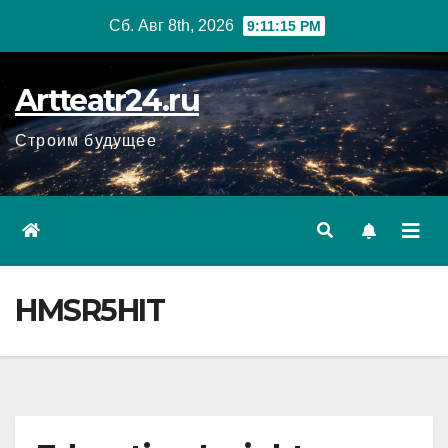
Перейти
Сб. Авг 8th, 2026
9:11:17 PM
к
содержанию
Artteatr24.ru
Строим будущее
HMSR5HIT