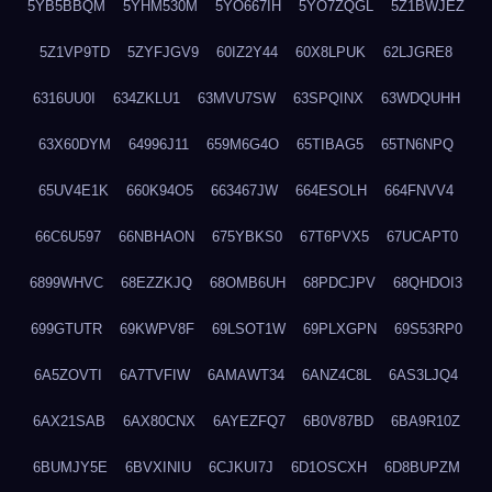
5YB5BBQM
5YHM530M
5YO667IH
5YO7ZQGL
5Z1BWJEZ
5Z1VP9TD
5ZYFJGV9
60IZ2Y44
60X8LPUK
62LJGRE8
6316UU0I
634ZKLU1
63MVU7SW
63SPQINX
63WDQUHH
63X60DYM
64996J11
659M6G4O
65TIBAG5
65TN6NPQ
65UV4E1K
660K94O5
663467JW
664ESOLH
664FNVV4
66C6U597
66NBHAON
675YBKS0
67T6PVX5
67UCAPT0
6899WHVC
68EZZKJQ
68OMB6UH
68PDCJPV
68QHDOI3
699GTUTR
69KWPV8F
69LSOT1W
69PLXGPN
69S53RP0
6A5ZOVTI
6A7TVFIW
6AMAWT34
6ANZ4C8L
6AS3LJQ4
6AX21SAB
6AX80CNX
6AYEZFQ7
6B0V87BD
6BA9R10Z
6BUMJY5E
6BVXINIU
6CJKUI7J
6D1OSCXH
6D8BUPZM