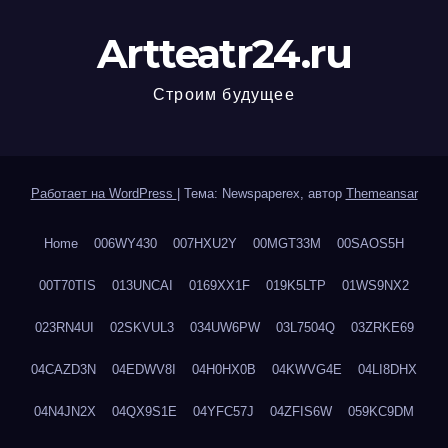
Artteatr24.ru
Строим будущее
Работает на WordPress
|
Тема: Newspaperex, автор
Themeansar
Home
006WY430
007HXU2Y
00MGT33M
00SAOS5H
00T70TIS
013UNCAI
0169XX1F
019K5LTP
01WS9NX2
023RN4UI
02SKVUL3
034UW6PW
03L7504Q
03ZRKE69
04CAZD3N
04EDWV8I
04H0HX0B
04KWVG4E
04LI8DHX
04N4JN2X
04QX9S1E
04YFC57J
04ZFIS6W
059KC9DM