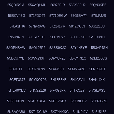
55QDIRSM
55XAQHMU
56975PIR
56GSA0U2
56QN3KEB
56SCV4BG
571FDQ4T
5771DEGW
57G6BV7Y
57IUFJJS
57LA2HJ6
57N9R0VG
57Z141YR
584ZQC53
58G12L5U
595U946N
59BSESDJ
59FRMR7X
59T11ZKH
5AFUR9TL
5AOPNSAW
5AQL07P2
5ASS9KJO
5AY4N3YE
5B3AF4SH
5CDCU7YL
5CWV233T
5DFYUFZ0
5DKYT31C
5DM253CG
5E4JC1TI
5EXK7A7W
5F447S51
5FMM242C
5FNR39CT
5GEF3377
5GYKO7P3
5H18E5N3
5H4C8VII
5HANI4XK
5HER0XEV
5HNS21Z8
5IFXGJFK
5IITXOZY
5IVSLWGV
5J5FOXDN
5KAFKBC4
5KEFVRBK
5KFBILGV
5KP635PE
5KSAQAB8
5KT1DCUW
5KZYHXKG
5L1KPI2V
5L515L3S