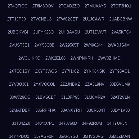
2T4QFIOC
2T8M8OOV
2TGAD2ZO
2TMUAAY5
2TOT3HO1
2TT1JPJ0
2TVCNBU8
2TWC2CET
2U1JCAWR
2UABCBNW
2UBGKVBI
2UFYK23Q
2UHBAVSU
2UT1DWVT
2VA5KTQ4
2VUSTJE1
2VY55Q8B
2W29565T
2W496244
2WADJS4M
2WGUIKKG
2WK2EL88
2WNPNKRH
2WV0ZHMD
2X7CQ1SY
2XYTJWGS
2Y7I1IC2
2YKK8NSK
2YT95AO1
2YV3O361
2YXVOCOL
2Z2JNBKZ
2ZAJL9NV
30D5VUM9
30W729OG
31BVSCBT
31L8FP95
31M0MR2X
32AT2VLN
32MATDBP
336RPFHA
33ANXYRH
33CR504T
33DY1V30
33T04ZZ0
3404O7P1
3478760D
34F92RUM
34HYUF3N
34Y7PBO1
357AGF1F
35AF37G3
35HVS0VG
35MJZMAN