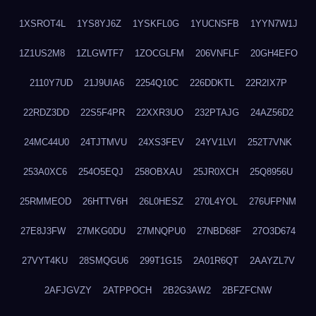
1XSROT4L
1YS8YJ6Z
1YSKFL0G
1YUCNSFB
1YYN7W1J
1Z1US2M8
1ZLGWTF7
1ZOCGLFM
206VNFLF
20GH4EFO
2110Y7UD
21J9UIA6
2254Q10C
226DDKTL
22R2IX7P
22RDZ3DD
22S5F4PR
22XXR3UO
232PTAJG
24AZ56D2
24MC44U0
24TJTMVU
24XS3FEV
24YV1LVI
252T7VNK
253A0XC6
254O5EQJ
258OBXAU
25JR0XCH
25Q8956U
25RMMEOD
26HTTV6H
26L0HESZ
270L4YOL
276UFPNM
27E8J3FW
27MKG0DU
27MNQPU0
27NBD68F
27O3D674
27VYT4KU
28SMQGU6
299T1G15
2A01R6QT
2AAYZL7V
2AFJGVZY
2ATPPOCH
2B2G3AW2
2BFZFCNW