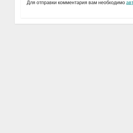
a
A
в
Для отправки комментария вам необходимо
ав
m
p
и
p
ть