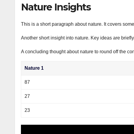
р
Nature Insights
p
а
p
в
This is a short paragraph about nature. It covers some
и
Another short insight into nature. Key ideas are briefl
т
ь
A concluding thought about nature to round off the con
Nature 1
87
27
23