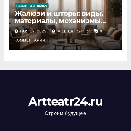
РЕМОНТ И ОТДЕЛКА
Жалюзи и шторы: виды,
материалы, механизмы
управления и уход
НОЯ 12, 2025
ARTTEATR24_R
0
КОММЕНТАРИИ
Artteatr24.ru
Строим будущее