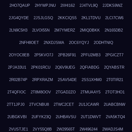
2HO7QAUP
2HYWPJNU
2IIHI162
2J4TVL9Q
2JDKS9WZ
2JG4QYDE
2JSJLGSQ
2KKCIQS5
2KL1TDVU
2LCI7CW6
2LN9C5H3
2LVOI55N
2M7YMERZ
2MIQDBKK
2N165DB2
2NFH8OET
2NXDJSMA
2OC6YQYJ
2ODHTNIQ
2OYOC8EB
2P5KVO7J
2PB26F91
2PFU2MB3
2PGICZT7
2PJA33U1
2PK01RCU
2Q6V9UEG
2QFIABDG
2QYABSTR
2R02B74P
2RPXRAZM
2SAV54DE
2SS1XHM0
2T0TIR21
2T4QFIOC
2T8M8OOV
2TGAD2ZO
2TMUAAY5
2TOT3HO1
2TT1JPJ0
2TVCNBU8
2TWC2CET
2U1JCAWR
2UABCBNW
2UBGKVBI
2UFYK23Q
2UHBAVSU
2UT1DWVT
2VA5KTQ4
2VUSTJE1
2VY55Q8B
2W29565T
2W496244
2WADJS4M