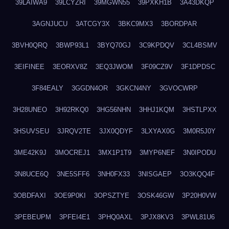
39LAIWA9
39LCYZRI
39MGWN55
39PXKH1B
3A43DKQP
3AGNJUCU
3ATCGY3X
3BKC9MX3
3BORDPAR
3BVH0QRQ
3BWP93L1
3BYQ70GJ
3C9KPDQV
3CL4BSMV
3EIFINEE
3EORXV8Z
3EQ3JWOM
3F09CZ9V
3F1DPDSC
3F84EALY
3GGDN4OR
3GKCN4NY
3GVOCWRP
3H28UNEO
3H92RKQ0
3HG56NHN
3HHJ1KQM
3HSTLPXX
3HSUVSEU
3JRQV2TE
3JX0QDYF
3LXYAX0G
3M0R5J0Y
3ME42K9J
3MOCREJ1
3MX1P1T9
3MYP6NEF
3N0IPODU
3N8UCE6Q
3NE5SFF6
3NH0FX33
3NISGAEP
3O3KQQ4F
3OBDFAXI
3OE9P0KI
3OPSZTYE
3OSK46GW
3P20H0VW
3PEBEUPM
3PFEI4E1
3PHQ0AXL
3PJX8KV3
3PWL81U6