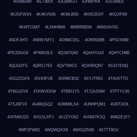
4I5H850W
4IL73M3I
4JGM8GIJ
4JH8IPKK
4JS349D2
4K2GFW1N
4K4KVN36
4KML855I
4KNS3G0Y
4KQJIFMI
4KWTO3AT
4LXNH9M8
4M8RR8DW
4NNSAVOG
4NOFJHTI
4NRBYMY1
4O9WC0SL
4ORR508B
4P5VX889
4PE2DGG9
4PW810LS
4Q1M7Q60
4QAHYG43
4QHYCH8B
4QL610TS
4QRSJ753
4QVTMIC5
4QXRDQN7
4S31TENQ
4SGZZGF9
4SHI3FUE
4SRMCB32
4SYJTR01
4T4UXTTO
4T8GUZVK
4TAWVEKW
4TBBI1Y5
4TJ1ASNW
4TPTYC45
4TSJ6PJX
4U48QGQ2
4UMM8LXA
4UNHPQM1
4URT243L
4VFMWJZ0
4VGSLXPJ
4VJZYO02
4VNW7KSQ
4W6ZE1F7
4WP2PW82
4WQWQXX8
4WXQZN38
4X7TT8GV