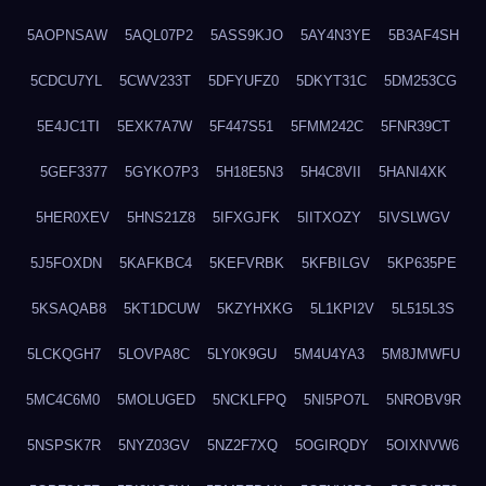
5AOPNSAW
5AQL07P2
5ASS9KJO
5AY4N3YE
5B3AF4SH
5CDCU7YL
5CWV233T
5DFYUFZ0
5DKYT31C
5DM253CG
5E4JC1TI
5EXK7A7W
5F447S51
5FMM242C
5FNR39CT
5GEF3377
5GYKO7P3
5H18E5N3
5H4C8VII
5HANI4XK
5HER0XEV
5HNS21Z8
5IFXGJFK
5IITXOZY
5IVSLWGV
5J5FOXDN
5KAFKBC4
5KEFVRBK
5KFBILGV
5KP635PE
5KSAQAB8
5KT1DCUW
5KZYHXKG
5L1KPI2V
5L515L3S
5LCKQGH7
5LOVPA8C
5LY0K9GU
5M4U4YA3
5M8JMWFU
5MC4C6M0
5MOLUGED
5NCKLFPQ
5NI5PO7L
5NROBV9R
5NSPSK7R
5NYZ03GV
5NZ2F7XQ
5OGIRQDY
5OIXNVW6