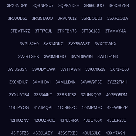
3PX3NDPK
3QBNPSU7
3QPKYD3H
3R660UUO
3R8OBY8R
3RJJOB51
3RM5TAUQ
3RV0N612
3SRBQEDJ
3SXFZOBA
3TBVTN7Z
3TFI7CJL
3TKFBN73
3TTB618D
3TVMVY4A
3VPL82H9
3VS14DKC
3VX5WW8T
3VXFRWKX
3VZRTGEK
3W3MHD4O
3WAD8W9N
3WDTF1N3
3WI8G8SN
3WQDYCWK
3WTTA97N
3WU70G19
3X71FE60
3XC4DIU7
3XMIH0VI
3XMLLD4K
3XWW9P5D
3Y2Z2FMH
3YXUATB4
3Z3344KT
3ZBBJF82
3ZUNKQ9P
40PEO5RM
418TPYOG
41A6AQPI
41CR68ZC
428MPM7O
42EW9PZP
42HIOZNV
42QOZROE
437L5RRA
43BE766X
43EEF23E
43IP3TZ3
43OJ1AEY
43SSFXBJ
43U16JLC
43XY7A9N