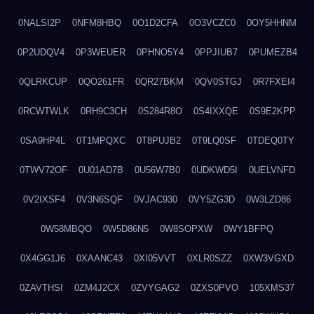
0NALSI2P
0NFM8HBQ
0O1D2CFA
0O3VCZC0
0OY5HHNM
0P2UDQV4
0P3WEUER
0PHNO5Y4
0PPJIUB7
0PUMEZB4
0QLRKCUP
0QO261FR
0QR27BKM
0QV0STGJ
0R7FXEI4
0RCWTWLK
0RH9C3CH
0S284R8O
0S4IXXQE
0S9E2KPP
0SA9HP4L
0T1MPQXC
0T8PUJB2
0T9LQ0SF
0TDEQ0TY
0TWV72OF
0U01AD7B
0U56W7B0
0UDKWD5I
0UELVNFD
0V2IXSF4
0V3N6SQF
0VJAC930
0VY5ZG3D
0W3LZD86
0W58MBQO
0W5D86N5
0W8SOPXW
0WY1BFPQ
0X4GG1J6
0XAANC43
0XI05VVT
0XLR0SZZ
0XW3VGXD
0ZAVTHSI
0ZM4J2CX
0ZVYGAG2
0ZXS0PVO
105XMS37