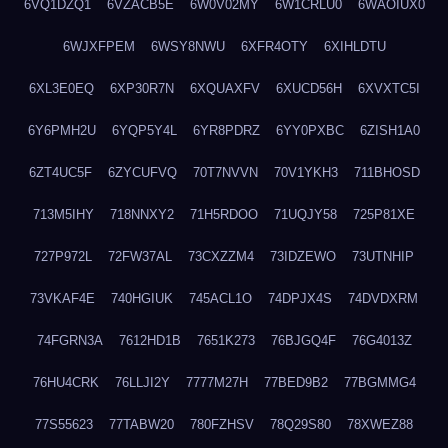
6VQ1DZQ1
6VZACB5E
6W0V02MY
6W1CRLU0
6WAOIUX0
6WJXFPEM
6WSY8NWU
6XFR4OTY
6XIHLDTU
6XL3E0EQ
6XP30R7N
6XQUAXFV
6XUCD56H
6XVXTC5I
6Y6PMH2U
6YQP5Y4L
6YR8PDRZ
6YY0PXBC
6ZISH1A0
6ZT4UC5F
6ZYCUFVQ
70T7NVVN
70V1YKH3
711BHOSD
713M5IHY
718NNXY2
71H5RDOO
71UQJY58
725P81XE
727P972L
72FW37AL
73CXZZM4
73IDZEWO
73UTNHIP
73VKAF4E
740HGIUK
745ACL1O
74DPJX4S
74DVDXRM
74FGRN3A
7612HD1B
7651K273
76BJGQ4F
76G4013Z
76HU4CRK
76LLJI2Y
7777M27H
77BED9B2
77BGMMG4
77S55623
77TABW20
780FZHSV
78Q29S80
78XWEZ88