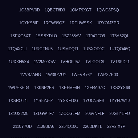
1Q3BPV0D
1QBCT8D3
1QMT9XGT
1QWO8TSQ
1QYKS8IF
1RCW99QZ
1RDUWSSK
1RYOMZPR
1SFXG5XT
1SSBXDLO
1SZ258AV
1T04TFO9
1T3A32QI
1TQ4XCLI
1URGFNU5
1USMDQTI
1USXOD9C
1UTQO46Q
1UXXH5X4
1V2M00OW
1VHOFJ5Z
1VLGOT3L
1VT6PD21
1VV8ZAHG
1W387VUY
1WFVB76Y
1WPX7P03
1WUHK6D4
1X9NP2FS
1XEHVF4N
1XFRA9ZO
1XS2YS68
1XSROT4L
1YS8YJ6Z
1YSKFL0G
1YUCNSFB
1YYN7W1J
1Z1US2M8
1ZLGWTF7
1ZOCGLFM
206VNFLF
20GH4EFO
2110Y7UD
21J9UIA6
2254Q10C
226DDKTL
22R2IX7P