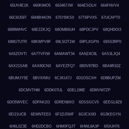
65UV4E1K
660K94O5
663467JW
664ESOLH
664FNVV4
66C6U597
66NBHAON
675YBKS0
67T6PVX5
67UCAPT0
6899WHVC
68EZZKJQ
68OMB6UH
68PDCJPV
68QHDOI3
699GTUTR
69KWPV8F
69LSOT1W
69PLXGPN
69S53RP0
6A5ZOVTI
6A7TVFIW
6AMAWT34
6ANZ4C8L
6AS3LJQ4
6AX21SAB
6AX80CNX
6AYEZFQ7
6B0V87BD
6BA9R10Z
6BUMJY5E
6BVXINIU
6CJKUI7J
6D1OSCXH
6D8BUPZM
6DCMVTHM
6DDK07UL
6DEL198E
6DMVW7ZP
6DO5WVEC
6DPAK2I3
6DREN8XO
6DSSGCV5
6EEGL9Z9
6EI21UCB
6EMNTEE0
6F1DJ5WF
6G3CXI93
6G3KEGYN
6H6L0Z3E
6HD2DCBO
6HM0FQJT
6HWL9A3P
6I5IUH76