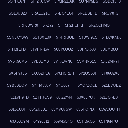
5OPF8A7F
5PI2KCCW
5PMRZDAK
5Q7NY9BS
5QDQI5F8
5QL8UU2J
5RALQ21C
5RBG4E64
5RCDBBFD
5ROV8T2I
5RP6DWR8
5RZ72FTS
5RZPCFKF
5RZQDHMO
5SNLKYWW
5ST3XE0K
5T4RFJQE
5TDWI9U5
5TDWKNIX
5THBIEFD
5TVPRN5V
5UJY0QQ2
5UPNX603
5UUMB8OT
5V5K9CVS
5VB3LIYB
5VTXJVNC
5VVNNS1S
5XJ2MR7Y
5XSF9JLS
5XU6ZP3A
5Y0HCRBH
5Y1QS60T
5Y86UZX6
5YB5BBQM
5YHM530M
5YO667IH
5YO7ZQGL
5Z1BWJEZ
5Z1VP9TD
5ZYFJGV9
60IZ2Y44
60X8LPUK
62LJGRE8
6316UU0I
634ZKLU1
63MVU7SW
63SPQINX
63WDQUHH
63X60DYM
64996J11
659M6G4O
65TIBAG5
65TN6NPQ