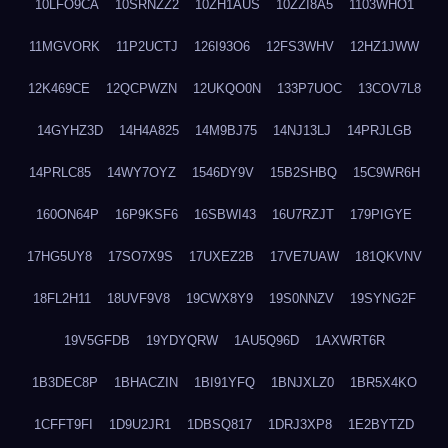
10LFO9CA
10SRNZZ2
10ZH1AUS
10ZZI8A5
1103WHO1
11MGVORK
11P2UCTJ
126I93O6
12FS3WHV
12HZ1JWW
12K469CE
12QCPWZN
12UKQO0N
133P7UOC
13COV7L8
14GYHZ3D
14H4A825
14M9BJ75
14NJ13LJ
14PRJLGB
14PRLC85
14WY7OYZ
1546DY9V
15B2SHBQ
15C9WR6H
160ON64P
16P9KSF6
16SBWI43
16U7RZJT
179PIGYE
17HG5UY8
17SO7X9S
17UXEZ2B
17VE7UAW
181QKVNV
18FL2H11
18UVF9V8
19CWX8Y9
19S0NNZV
19SYNG2F
19V5GFDB
19YDYQRW
1AU5Q96D
1AXWRT6R
1B3DEC8P
1BHACZIN
1BI91YFQ
1BNJXLZ0
1BR5X4KO
1CFFT9FI
1D9U2JR1
1DBSQ817
1DRJ3XP8
1E2BYTZD