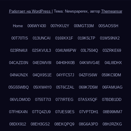
Работает на WordPress
|
Тема: Newspaperex, автор
Themeansar
Home
006WY430
007HXU2Y
00MGT33M
00SAOS5H
00T70TIS
013UNCAI
0169XX1F
019K5LTP
01WS9NX2
023RN4UI
02SKVUL3
034UW6PW
03L7504Q
03ZRKE69
04CAZD3N
04EDWV8I
04H0HX0B
04KWVG4E
04LI8DHX
04N4JN2X
04QX9S1E
04YFC57J
04ZFIS6W
059KC9DM
05G55WBQ
05IXW4Y0
05T6CZAL
069K7D5M
06FAMUAG
06VLOMOD
0755T7I3
077IRTEG
07ASX5QF
07BDB1DD
07FH6X4N
07TQ4ZU9
07UES9ES
07VPTDH1
08B99MM7
08DIX912
08EH3GS2
08EKQPQ9
08G6A3PD
08HJRZKG