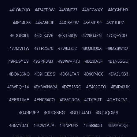
441OKOJO
4474ZR0W
4489NF37
44AFGVXY
44CGH1H9
44E14L85
44VA5KJF
44XI8AFW
45A3IPS9
4601IURZ
46DGB3L9
46DLKJV6
46KT56QV
4728GJZN
47CQFY0O
47JMVITW
47TRZS70
47W8J2J2
48QJBQ0X
49MZ8W4O
49R1GYE9
49SPF3MJ
49WWVPJU
4B13IA3F
4B1N5SGO
4BOKJ6KQ
4C9HCESS
4D64LFAR
4D90P4CC
4DV2LKB3
4DWPQY14
4DYW6NWM
4DZ5J3RQ
4E402GTO
4E4R43JK
4EE6J1ME
4ENC34CO
4F88GRG8
4FDT5ITF
4GHTKFV1
4GJRPJFP
4GLC8SBG
4GOTUJAD
4GTUQOMS
4H5VY3Z1
4HCW1AJA
4HINPU4S
4HSR603T
4HVMV9QI