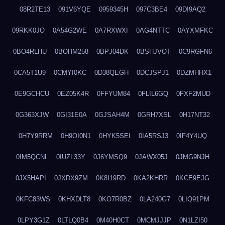
08R2TE13
091V6YQE
0959345H
097C3BE4
09DI9AQ2
09RKK0JO
0A54G2WE
0A7RXWXI
0AG4NTTC
0AYXMFKC
0BO4RLHU
0BOHM258
0BPJ04DK
0BSHJVOT
0C9RGFN6
0CA5T1U9
0CMYI0KC
0D38QEGH
0DCJSPJ1
0DZMHHX1
0E9GCHCU
0EZ05K4R
0FFYUM84
0FLIL6GQ
0FXF2MUD
0G363XJW
0GI31E0A
0GJSAH4M
0GRH7XSL
0H17NT32
0H7Y9RRM
0H9OI0N1
0HYK5SEI
0IA5RSJ3
0IF4Y4UQ
0IM5QCNL
0IUZL33Y
0J6YMSQ9
0JAWX05J
0JMG9NJH
0JX5HAPI
0JXDX9ZM
0K8I19RD
0KA2KHRR
0KCE9EJG
0KFC83WS
0KHXDLT8
0KO7R0BZ
0LA240G7
0LIQ91PM
0LPY3G1Z
0LTLQ0B4
0M40H0CT
0MCMJJJP
0N1LZI50