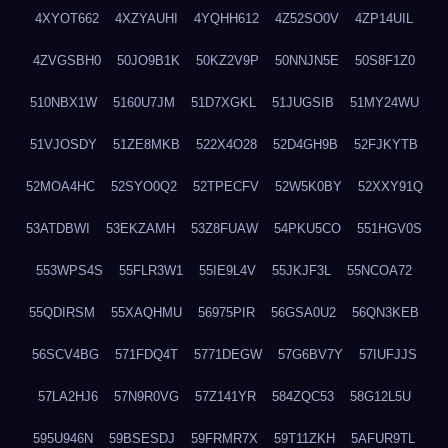
4XYOT662
4XZYAUHI
4YQHH612
4Z52SO0V
4ZP14UIL
4ZVGSBH0
50JO9B1K
50KZ2V9P
50NNJN5E
50S8F1Z0
510NBX1W
5160U7JM
51D7XGKL
51JUGSIB
51MY24WU
51VJOSDY
51ZE8MKB
522X4O28
52D4GH9B
52FJKYTB
52MOA4HC
52SYO0Q2
52TPECFV
52W5K0BY
52XXY91Q
53ATDBWI
53EKZAMH
53Z8FUAW
54PKU5CO
551HGV0S
553WPS4S
55FLR3W1
55IE9L4V
55JKJF3L
55NCOA72
55QDIRSM
55XAQHMU
56975PIR
56GSA0U2
56QN3KEB
56SCV4BG
571FDQ4T
5771DEGW
57G6BV7Y
57IUFJJS
57LA2HJ6
57N9R0VG
57Z141YR
584ZQC53
58G12L5U
595U946N
59BSESDJ
59FRMR7X
59T11ZKH
5AFUR9TL