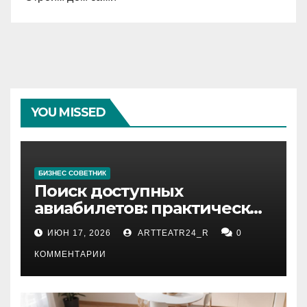
YOU MISSED
БИЗНЕС СОВЕТНИК
Поиск доступных
авиабилетов: практические
рекомендации
ИЮН 17, 2026
ARTTEATR24_R
0
КОММЕНТАРИИ