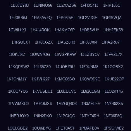
1E8JEY8J
1EN94O56
1EZXAZS6
1FH0C41J
1FIP186C
1FJ0BB6J
1FM8AVFQ
1FP03I5E
1GL2VJGH
1GRISVQA
1GWILLXI
1H4L4ROK
1HAKMC6P
1HDB3VUY
1HHJEK58
1HR93CXT
1I70CGZX
1IASZ8H3
1IF86W04
1IHA2RU7
1IOKJ9IZ
1IOWA7OG
1IWGPKRW
1JEZBYO7
1JFVZL7X
1JKQPSW2
1JL35ZZ0
1JUOBZ9U
1JZ9UNM8
1K1OOBX2
1KJONM1Y
1KJVH227
1KMG68BO
1KQW0D9E
1KUB22OP
1KUC7YQ5
1KVUSEU1
1L0EECVC
1L92C1GM
1LO2KT45
1LVWMXC9
1MF16JX6
1MZGQ4D3
1N3AELFF
1N3R82X5
1NERJOY9
1NIN2DXO
1NIPGIQG
1NTYF4RH
1NZ06F8Q
1OELGBE2
1OUI6BYG
1PET0A5T
1PMAFB0V
1PSGIWB2