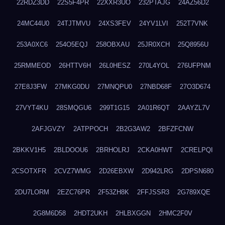
22RDZ3DD
22S5F4PR
22XXR3UO
232PTAJG
24AZ56D2
24MC44U0
24TJTMVU
24XS3FEV
24YV1LVI
252T7VNK
253A0XC6
254O5EQJ
258OBXAU
25JR0XCH
25Q8956U
25RMMEOD
26HTTV6H
26L0HESZ
270L4YOL
276UFPNM
27E8J3FW
27MKG0DU
27MNQPU0
27NBD68F
27O3D674
27VYT4KU
28SMQGU6
299T1G15
2A01R6QT
2AAYZL7V
2AFJGVZY
2ATPPOCH
2B2G3AW2
2BFZFCNW
2BKKV1H5
2BLDOOU6
2BRHOLRJ
2CKA0HWT
2CRELPQI
2CSOTXFR
2CVZ7WMG
2D26EBXW
2D942LRG
2DPSN680
2DU7LORM
2EZC76PR
2F53ZH8K
2FFJSSR3
2G789XQE
2G8M6D58
2HDT2UKH
2HLBXGGN
2HMC2F0V