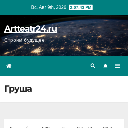
Перейти
Вс. Авг 9th, 2026
2:07:44 PM
к
содержанию
Artteatr24.ru
Строим будущее
Груша