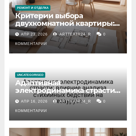
РЕМОНТ И ОТДЕЛКА
Критерии выбора
двухкомнатной квартиры:
планировка, площадь,
АПР 23, 2026
ARTTEATR24_R
0
состояние и документация
КОММЕНТАРИИ
UNCATEGORISED
Адаптивная
электродинамика страсти:
влияние анализа
АПР 16, 2026
ARTTEATR24_R
0
стихийных бедствий на
тезауруса
КОММЕНТАРИИ