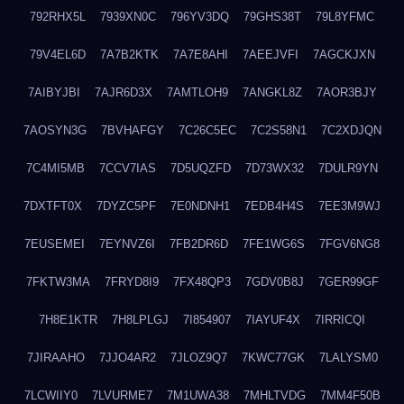
792RHX5L
7939XN0C
796YV3DQ
79GHS38T
79L8YFMC
79V4EL6D
7A7B2KTK
7A7E8AHI
7AEEJVFI
7AGCKJXN
7AIBYJBI
7AJR6D3X
7AMTLOH9
7ANGKL8Z
7AOR3BJY
7AOSYN3G
7BVHAFGY
7C26C5EC
7C2S58N1
7C2XDJQN
7C4MI5MB
7CCV7IAS
7D5UQZFD
7D73WX32
7DULR9YN
7DXTFT0X
7DYZC5PF
7E0NDNH1
7EDB4H4S
7EE3M9WJ
7EUSEMEI
7EYNVZ6I
7FB2DR6D
7FE1WG6S
7FGV6NG8
7FKTW3MA
7FRYD8I9
7FX48QP3
7GDV0B8J
7GER99GF
7H8E1KTR
7H8LPLGJ
7I854907
7IAYUF4X
7IRRICQI
7JIRAAHO
7JJO4AR2
7JLOZ9Q7
7KWC77GK
7LALYSM0
7LCWIIY0
7LVURME7
7M1UWA38
7MHLTVDG
7MM4F50B