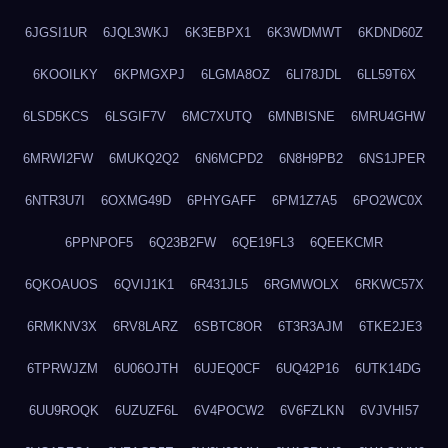
6JGSI1UR
6JQL3WKJ
6K3EBPX1
6K3WDMWT
6KDND60Z
6KOOILKY
6KPMGXPJ
6LGMA8OZ
6LI78JDL
6LL59T6X
6LSD5KCS
6LSGIF7V
6MC7XUTQ
6MNBISNE
6MRU4GHW
6MRWI2FW
6MUKQ2Q2
6N6MCPD2
6N8H9PB2
6NS1JPER
6NTR3U7I
6OXMG49D
6PHYGAFF
6PM1Z7A5
6PO2WC0X
6PPNPOF5
6Q23B2FW
6QE19FL3
6QEEKCMR
6QKOAUOS
6QVIJ1K1
6R431JL5
6RGMWOLX
6RKWC57X
6RMKNV3X
6RV8LARZ
6SBTC8OR
6T3R3AJM
6TKE2JE3
6TPRWJZM
6U06OJTH
6UJEQ0CF
6UQ42P16
6UTK14DG
6UU9ROQK
6UZUZF6L
6V4POCW2
6V6FZLKN
6VJVHI57