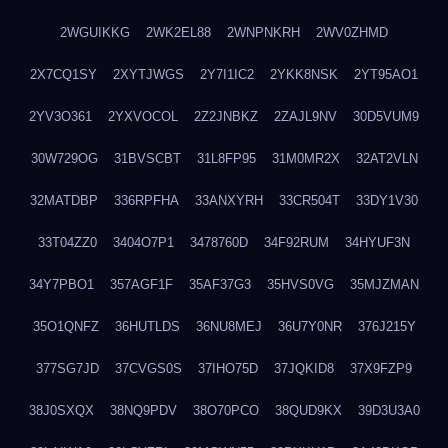
2WGUIKKG
2WK2EL88
2WNPNKRH
2WV0ZHMD
2X7CQ1SY
2XYTJWGS
2Y7I1IC2
2YKK8NSK
2YT95AO1
2YV3O361
2YXVOCOL
2Z2JNBKZ
2ZAJL9NV
30D5VUM9
30W729OG
31BVSCBT
31L8FP95
31M0MR2X
32AT2VLN
32MATDBP
336RPFHA
33ANXYRH
33CR504T
33DY1V30
33T04ZZ0
3404O7P1
3478760D
34F92RUM
34HYUF3N
34Y7PBO1
357AGF1F
35AF37G3
35HVS0VG
35MJZMAN
35O1QNFZ
36HUTLDS
36NU8MEJ
36U7Y0NR
376J215Y
377SG7JD
37CVGS0S
37IHO75D
37JQKID8
37X9FZP9
38J0SXQX
38NQ9PDV
38O70PCO
38QUD9KX
39D3U3A0