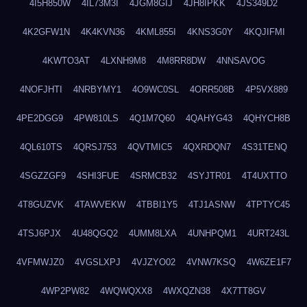
4I5H850W
4IL73M3I
4JGM8GIJ
4JH8IPKK
4JS349D2
4K2GFW1N
4K4KVN36
4KML855I
4KNS3G0Y
4KQJIFMI
4KWTO3AT
4LXNH9M8
4M8RR8DW
4NNSAVOG
4NOFJHTI
4NRBYMY1
4O9WC0SL
4ORR508B
4P5VX889
4PE2DGG9
4PW810LS
4Q1M7Q60
4QAHYG43
4QHYCH8B
4QL610TS
4QRSJ753
4QVTMIC5
4QXRDQN7
4S31TENQ
4SGZZGF9
4SHI3FUE
4SRMCB32
4SYJTR01
4T4UXTTO
4T8GUZVK
4TAWVEKW
4TBBI1Y5
4TJ1ASNW
4TPTYC45
4TSJ6PJX
4U48QGQ2
4UMM8LXA
4UNHPQM1
4URT243L
4VFMWJZ0
4VGSLXPJ
4VJZYO02
4VNW7KSQ
4W6ZE1F7
4WP2PW82
4WQWQXX8
4WXQZN38
4X7TT8GV