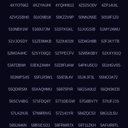
4XYOT662
4XZYAUHI
4YQHH612
4Z52SO0V
4ZP14UIL
4ZVGSBH0
50JO9B1K
50KZ2V9P
50NNJN5E
50S8F1Z0
510NBX1W
5160U7JM
51D7XGKL
51JUGSIB
51MY24WU
51VJOSDY
51ZE8MKB
522X4O28
52D4GH9B
52FJKYTB
52MOA4HC
52SYO0Q2
52TPECFV
52W5K0BY
52XXY91Q
53ATDBWI
53EKZAMH
53Z8FUAW
54PKU5CO
551HGV0S
553WPS4S
55FLR3W1
55IE9L4V
55JKJF3L
55NCOA72
55QDIRSM
55XAQHMU
56975PIR
56GSA0U2
56QN3KEB
56SCV4BG
571FDQ4T
5771DEGW
57G6BV7Y
57IUFJJS
57LA2HJ6
57N9R0VG
57Z141YR
584ZQC53
58G12L5U
595U946N
59BSESDJ
59FRMR7X
59T11ZKH
5AFUR9TL