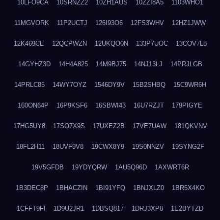
10LFO9CA
10SRNZZ2
10ZH1AUS
10ZZI8A5
1103WHO1
11MGVORK
11P2UCTJ
126I93O6
12FS3WHV
12HZ1JWW
12K469CE
12QCPWZN
12UKQO0N
133P7UOC
13COV7L8
14GYHZ3D
14H4A825
14M9BJ75
14NJ13LJ
14PRJLGB
14PRLC85
14WY7OYZ
1546DY9V
15B2SHBQ
15C9WR6H
160ON64P
16P9KSF6
16SBWI43
16U7RZJT
179PIGYE
17HG5UY8
17SO7X9S
17UXEZ2B
17VE7UAW
181QKVNV
18FL2H11
18UVF9V8
19CWX8Y9
19S0NNZV
19SYNG2F
19V5GFDB
19YDYQRW
1AU5Q96D
1AXWRT6R
1B3DEC8P
1BHACZIN
1BI91YFQ
1BNJXLZ0
1BR5X4KO
1CFFT9FI
1D9U2JR1
1DBSQ817
1DRJ3XP8
1E2BYTZD