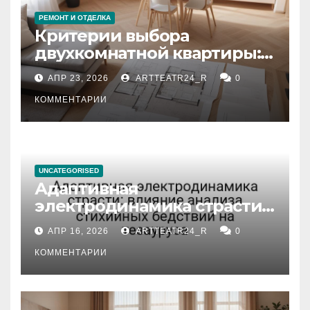
РЕМОНТ И ОТДЕЛКА
Критерии выбора
двухкомнатной квартиры:
планировка, площадь,
АПР 23, 2026
ARTTEATR24_R
0
состояние и документация
КОММЕНТАРИИ
UNCATEGORISED
Адаптивная
электродинамика страсти:
влияние анализа
АПР 16, 2026
ARTTEATR24_R
0
стихийных бедствий на
тезауруса
КОММЕНТАРИИ