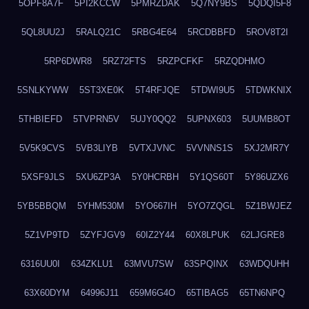
5OPF8A7F
5PI2KCCW
5PMRZDAK
5Q7NY9BS
5QDQI5F8
5QL8UU2J
5RALQ21C
5RBG4E64
5RCDBBFD
5ROV8T2I
5RP6DWR8
5RZ72FTS
5RZPCFKF
5RZQDHMO
5SNLKYWW
5ST3XE0K
5T4RFJQE
5TDWI9U5
5TDWKNIX
5THBIEFD
5TVPRN5V
5UJY0QQ2
5UPNX603
5UUMB8OT
5V5K9CVS
5VB3LIYB
5VTXJVNC
5VVNNS1S
5XJ2MR7Y
5XSF9JLS
5XU6ZP3A
5Y0HCRBH
5Y1QS60T
5Y86UZX6
5YB5BBQM
5YHM530M
5YO667IH
5YO7ZQGL
5Z1BWJEZ
5Z1VP9TD
5ZYFJGV9
60IZ2Y44
60X8LPUK
62LJGRE8
6316UU0I
634ZKLU1
63MVU7SW
63SPQINX
63WDQUHH
63X60DYM
64996J11
659M6G4O
65TIBAG5
65TN6NPQ