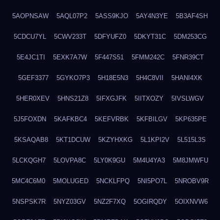
5AOPNSAW
5AQL07P2
5ASS9KJO
5AY4N3YE
5B3AF4SH
5CDCU7YL
5CWV233T
5DFYUFZ0
5DKYT31C
5DM253CG
5E4JC1TI
5EXK7A7W
5F447S51
5FMM242C
5FNR39CT
5GEF3377
5GYKO7P3
5H18E5N3
5H4C8VII
5HANI4XK
5HER0XEV
5HNS21Z8
5IFXGJFK
5IITXOZY
5IVSLWGV
5J5FOXDN
5KAFKBC4
5KEFVRBK
5KFBILGV
5KP635PE
5KSAQAB8
5KT1DCUW
5KZYHXKG
5L1KPI2V
5L515L3S
5LCKQGH7
5LOVPA8C
5LY0K9GU
5M4U4YA3
5M8JMWFU
5MC4C6M0
5MOLUGED
5NCKLFPQ
5NI5PO7L
5NROBV9R
5NSPSK7R
5NYZ03GV
5NZ2F7XQ
5OGIRQDY
5OIXNVW6