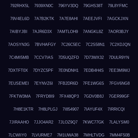
792RHX5L
7939XN0C
796YV3DQ
79GHS38T
79L8YFMC
79V4EL6D
7A7B2KTK
7A7E8AHI
7AEEJVFI
7AGCKJXN
7AIBYJBI
7AJR6D3X
7AMTLOH9
7ANGKL8Z
7AOR3BJY
7AOSYN3G
7BVHAFGY
7C26C5EC
7C2S58N1
7C2XDJQN
7C4MI5MB
7CCV7IAS
7D5UQZFD
7D73WX32
7DULR9YN
7DXTFT0X
7DYZC5PF
7E0NDNH1
7EDB4H4S
7EE3M9WJ
7EUSEMEI
7EYNVZ6I
7FB2DR6D
7FE1WG6S
7FGV6NG8
7FKTW3MA
7FRYD8I9
7FX48QP3
7GDV0B8J
7GER99GF
7H8E1KTR
7H8LPLGJ
7I854907
7IAYUF4X
7IRRICQI
7JIRAAHO
7JJO4AR2
7JLOZ9Q7
7KWC77GK
7LALYSM0
7LCWIIY0
7LVURME7
7M1UWA38
7MHLTVDG
7MM4F50B