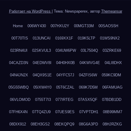
Работает на WordPress
|
Тема: Newspaperex, автор
Themeansar
Home
006WY430
007HXU2Y
00MGT33M
00SAOS5H
00T70TIS
013UNCAI
0169XX1F
019K5LTP
01WS9NX2
023RN4UI
02SKVUL3
034UW6PW
03L7504Q
03ZRKE69
04CAZD3N
04EDWV8I
04H0HX0B
04KWVG4E
04LI8DHX
04N4JN2X
04QX9S1E
04YFC57J
04ZFIS6W
059KC9DM
05G55WBQ
05IXW4Y0
05T6CZAL
069K7D5M
06FAMUAG
06VLOMOD
0755T7I3
077IRTEG
07ASX5QF
07BDB1DD
07FH6X4N
07TQ4ZU9
07UES9ES
07VPTDH1
08B99MM7
08DIX912
08EH3GS2
08EKQPQ9
08G6A3PD
08HJRZKG