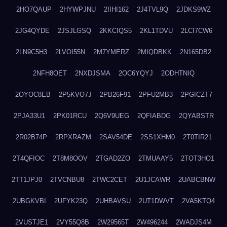
2HO7QAUP
2HYWPJNU
2IIHI162
2J4TVL9Q
2JDKS9WZ
2JG4QYDE
2JSJLGSQ
2KKCIQS5
2KL1TDVU
2LCI7CW6
2LN9C5H3
2LVOI55N
2M7YMERZ
2MIQDBKK
2N165DB2
2NFH8OET
2NXDJSMA
2OC6YQYJ
2ODHTNIQ
2OYOC8EB
2P5KVO7J
2PB26F91
2PFU2MB3
2PGICZT7
2PJA33U1
2PK01RCU
2Q6V9UEG
2QFIABDG
2QYABSTR
2R02B74P
2RPXRAZM
2SAV54DE
2SS1XHM0
2T0TIR21
2T4QFIOC
2T8M8OOV
2TGAD2ZO
2TMUAAY5
2TOT3HO1
2TT1JPJ0
2TVCNBU8
2TWC2CET
2U1JCAWR
2UABCBNW
2UBGKVBI
2UFYK23Q
2UHBAVSU
2UT1DWVT
2VA5KTQ4
2VUSTJE1
2VY55Q8B
2W29565T
2W496244
2WADJS4M