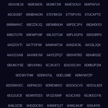
65UV4E1K
660K94O5
663467JW
664ESOLH
664FNVV4
66C6U597
66NBHAON
675YBKS0
67T6PVX5
67UCAPT0
6899WHVC
68EZZKJQ
68OMB6UH
68PDCJPV
68QHDOI3
699GTUTR
69KWPV8F
69LSOT1W
69PLXGPN
69S53RP0
6A5ZOVTI
6A7TVFIW
6AMAWT34
6ANZ4C8L
6AS3LJQ4
6AX21SAB
6AX80CNX
6AYEZFQ7
6B0V87BD
6BA9R10Z
6BUMJY5E
6BVXINIU
6CJKUI7J
6D1OSCXH
6D8BUPZM
6DCMVTHM
6DDK07UL
6DEL198E
6DMVW7ZP
6DO5WVEC
6DPAK2I3
6DREN8XO
6DSSGCV5
6EEGL9Z9
6EI21UCB
6EMNTEE0
6F1DJ5WF
6G3CXI93
6G3KEGYN
6H6L0Z3E
6HD2DCBO
6HM0FQJT
6HWL9A3P
6I5IUH76