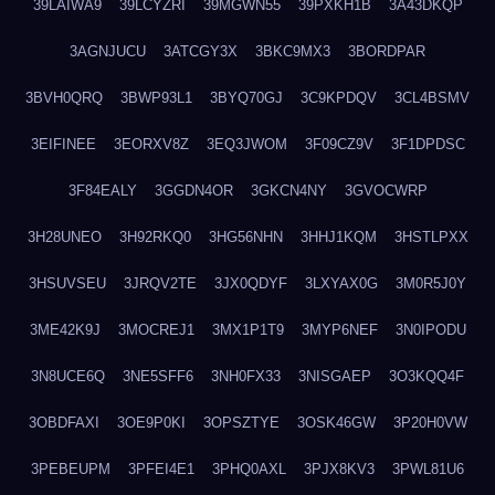
39LAIWA9
39LCYZRI
39MGWN55
39PXKH1B
3A43DKQP
3AGNJUCU
3ATCGY3X
3BKC9MX3
3BORDPAR
3BVH0QRQ
3BWP93L1
3BYQ70GJ
3C9KPDQV
3CL4BSMV
3EIFINEE
3EORXV8Z
3EQ3JWOM
3F09CZ9V
3F1DPDSC
3F84EALY
3GGDN4OR
3GKCN4NY
3GVOCWRP
3H28UNEO
3H92RKQ0
3HG56NHN
3HHJ1KQM
3HSTLPXX
3HSUVSEU
3JRQV2TE
3JX0QDYF
3LXYAX0G
3M0R5J0Y
3ME42K9J
3MOCREJ1
3MX1P1T9
3MYP6NEF
3N0IPODU
3N8UCE6Q
3NE5SFF6
3NH0FX33
3NISGAEP
3O3KQQ4F
3OBDFAXI
3OE9P0KI
3OPSZTYE
3OSK46GW
3P20H0VW
3PEBEUPM
3PFEI4E1
3PHQ0AXL
3PJX8KV3
3PWL81U6