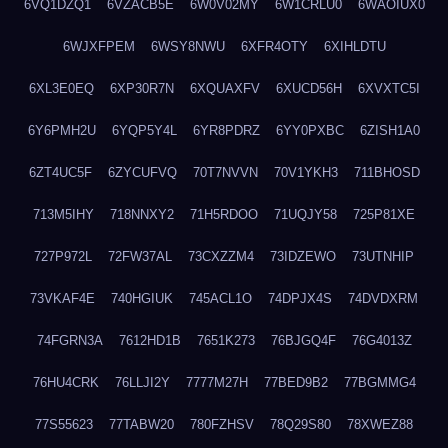
6VQ1DZQ1
6VZACB5E
6W0V02MY
6W1CRLU0
6WAOIUX0
6WJXFPEM
6WSY8NWU
6XFR4OTY
6XIHLDTU
6XL3E0EQ
6XP30R7N
6XQUAXFV
6XUCD56H
6XVXTC5I
6Y6PMH2U
6YQP5Y4L
6YR8PDRZ
6YY0PXBC
6ZISH1A0
6ZT4UC5F
6ZYCUFVQ
70T7NVVN
70V1YKH3
711BHOSD
713M5IHY
718NNXY2
71H5RDOO
71UQJY58
725P81XE
727P972L
72FW37AL
73CXZZM4
73IDZEWO
73UTNHIP
73VKAF4E
740HGIUK
745ACL1O
74DPJX4S
74DVDXRM
74FGRN3A
7612HD1B
7651K273
76BJGQ4F
76G4013Z
76HU4CRK
76LLJI2Y
7777M27H
77BED9B2
77BGMMG4
77S55623
77TABW20
780FZHSV
78Q29S80
78XWEZ88