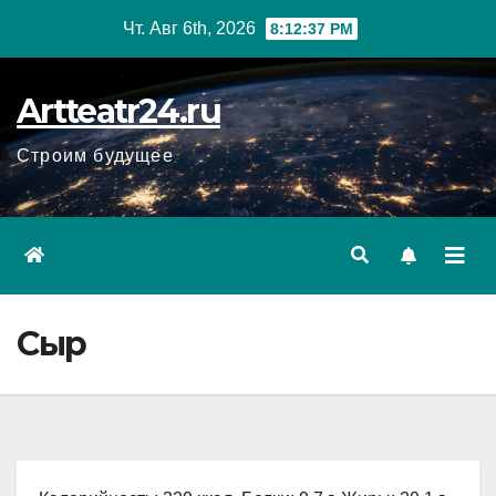
Перейти
Чт. Авг 6th, 2026
8:12:38 PM
к
содержанию
Artteatr24.ru
Строим будущее
Сыр