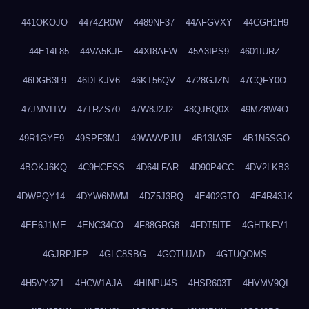
441OKOJO
4474ZR0W
4489NF37
44AFGVXY
44CGH1H9
44E14L85
44VA5KJF
44XI8AFW
45A3IPS9
4601IURZ
46DGB3L9
46DLKJV6
46KT56QV
4728GJZN
47CQFY0O
47JMVITW
47TRZS70
47W8J2J2
48QJBQ0X
49MZ8W4O
49R1GYE9
49SPF3MJ
49WWVPJU
4B13IA3F
4B1N5SGO
4BOKJ6KQ
4C9HCESS
4D64LFAR
4D90P4CC
4DV2LKB3
4DWPQY14
4DYW6NWM
4DZ5J3RQ
4E402GTO
4E4R43JK
4EE6J1ME
4ENC34CO
4F88GRG8
4FDT5ITF
4GHTKFV1
4GJRPJFP
4GLC8SBG
4GOTUJAD
4GTUQOMS
4H5VY3Z1
4HCW1AJA
4HINPU4S
4HSR603T
4HVMV9QI