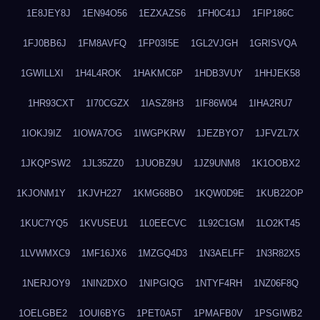
1E8JEY8J
1EN94O56
1EZXAZS6
1FH0C41J
1FIP186C
1FJ0BB6J
1FM8AVFQ
1FP03I5E
1GL2VJGH
1GRISVQA
1GWILLXI
1H4L4ROK
1HAKMC6P
1HDB3VUY
1HHJEK58
1HR93CXT
1I70CGZX
1IASZ8H3
1IF86W04
1IHA2RU7
1IOKJ9IZ
1IOWA7OG
1IWGPKRW
1JEZBYO7
1JFVZL7X
1JKQPSW2
1JL35ZZ0
1JUOBZ9U
1JZ9UNM8
1K1OOBX2
1KJONM1Y
1KJVH227
1KMG68BO
1KQW0D9E
1KUB22OP
1KUC7YQ5
1KVUSEU1
1L0EECVC
1L92C1GM
1LO2KT45
1LVWMXC9
1MF16JX6
1MZGQ4D3
1N3AELFF
1N3R82X5
1NERJOY9
1NIN2DXO
1NIPGIQG
1NTYF4RH
1NZ06F8Q
1OELGBE2
1OUI6BYG
1PET0A5T
1PMAFB0V
1PSGIWB2