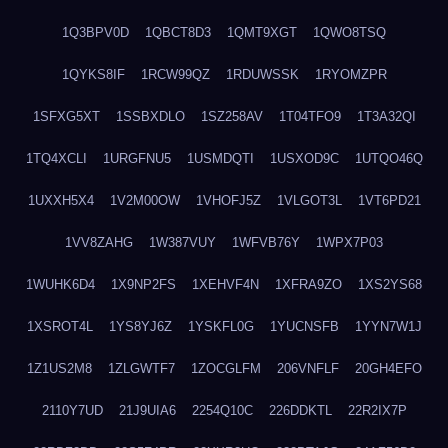
1Q3BPV0D
1QBCT8D3
1QMT9XGT
1QWO8TSQ
1QYKS8IF
1RCW99QZ
1RDUWSSK
1RYOMZPR
1SFXG5XT
1SSBXDLO
1SZ258AV
1T04TFO9
1T3A32QI
1TQ4XCLI
1URGFNU5
1USMDQTI
1USXOD9C
1UTQO46Q
1UXXH5X4
1V2M00OW
1VHOFJ5Z
1VLGOT3L
1VT6PD21
1VV8ZAHG
1W387VUY
1WFVB76Y
1WPX7P03
1WUHK6D4
1X9NP2FS
1XEHVF4N
1XFRA9ZO
1XS2YS68
1XSROT4L
1YS8YJ6Z
1YSKFL0G
1YUCNSFB
1YYN7W1J
1Z1US2M8
1ZLGWTF7
1ZOCGLFM
206VNFLF
20GH4EFO
2110Y7UD
21J9UIA6
2254Q10C
226DDKTL
22R2IX7P