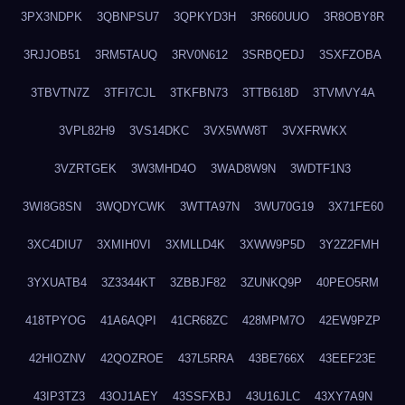
3PX3NDPK
3QBNPSU7
3QPKYD3H
3R660UUO
3R8OBY8R
3RJJOB51
3RM5TAUQ
3RV0N612
3SRBQEDJ
3SXFZOBA
3TBVTN7Z
3TFI7CJL
3TKFBN73
3TTB618D
3TVMVY4A
3VPL82H9
3VS14DKC
3VX5WW8T
3VXFRWKX
3VZRTGEK
3W3MHD4O
3WAD8W9N
3WDTF1N3
3WI8G8SN
3WQDYCWK
3WTTA97N
3WU70G19
3X71FE60
3XC4DIU7
3XMIH0VI
3XMLLD4K
3XWW9P5D
3Y2Z2FMH
3YXUATB4
3Z3344KT
3ZBBJF82
3ZUNKQ9P
40PEO5RM
418TPYOG
41A6AQPI
41CR68ZC
428MPM7O
42EW9PZP
42HIOZNV
42QOZROE
437L5RRA
43BE766X
43EEF23E
43IP3TZ3
43OJ1AEY
43SSFXBJ
43U16JLC
43XY7A9N