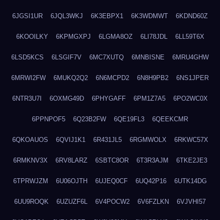
6JGSI1UR
6JQL3WKJ
6K3EBPX1
6K3WDMWT
6KDND60Z
6KOOILKY
6KPMGXPJ
6LGMA8OZ
6LI78JDL
6LL59T6X
6LSD5KCS
6LSGIF7V
6MC7XUTQ
6MNBISNE
6MRU4GHW
6MRWI2FW
6MUKQ2Q2
6N6MCPD2
6N8H9PB2
6NS1JPER
6NTR3U7I
6OXMG49D
6PHYGAFF
6PM1Z7A5
6PO2WC0X
6PPNPOF5
6Q23B2FW
6QE19FL3
6QEEKCMR
6QKOAUOS
6QVIJ1K1
6R431JL5
6RGMWOLX
6RKWC57X
6RMKNV3X
6RV8LARZ
6SBTC8OR
6T3R3AJM
6TKE2JE3
6TPRWJZM
6U06OJTH
6UJEQ0CF
6UQ42P16
6UTK14DG
6UU9ROQK
6UZUZF6L
6V4POCW2
6V6FZLKN
6VJVHI57