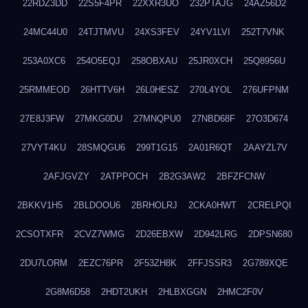
22RDZ3DD
22S5F4PR
22XXR3UO
232PTAJG
24AZ56D2
24MC44U0
24TJTMVU
24XS3FEV
24YV1LVI
252T7VNK
253A0XC6
254O5EQJ
258OBXAU
25JR0XCH
25Q8956U
25RMMEOD
26HTTV6H
26L0HESZ
270L4YOL
276UFPNM
27E8J3FW
27MKG0DU
27MNQPU0
27NBD68F
27O3D674
27VYT4KU
28SMQGU6
299T1G15
2A01R6QT
2AAYZL7V
2AFJGVZY
2ATPPOCH
2B2G3AW2
2BFZFCNW
2BKKV1H5
2BLDOOU6
2BRHOLRJ
2CKA0HWT
2CRELPQI
2CSOTXFR
2CVZ7WMG
2D26EBXW
2D942LRG
2DPSN680
2DU7LORM
2EZC76PR
2F53ZH8K
2FFJSSR3
2G789XQE
2G8M6D58
2HDT2UKH
2HLBXGGN
2HMC2F0V