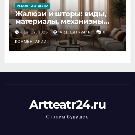
РЕМОНТ И ОТДЕЛКА
Жалюзи и шторы: виды,
материалы, механизмы
управления и уход
НОЯ 12, 2025
ARTTEATR24_R
0
КОММЕНТАРИИ
Artteatr24.ru
Строим будущее