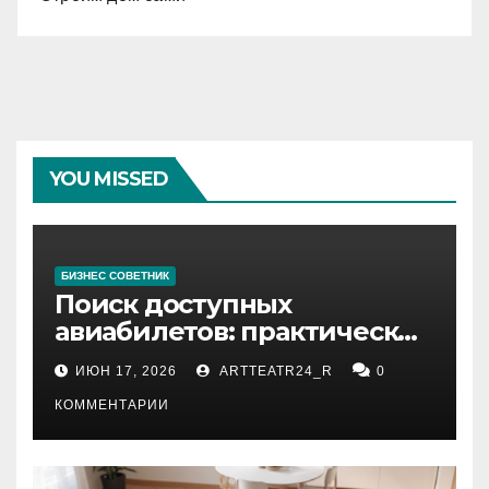
YOU MISSED
БИЗНЕС СОВЕТНИК
Поиск доступных
авиабилетов: практические
рекомендации
ИЮН 17, 2026
ARTTEATR24_R
0
КОММЕНТАРИИ