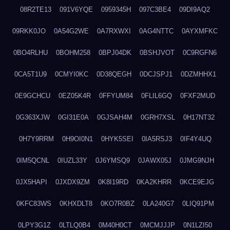
08R2TE13
091V6YQE
0959345H
097C3BE4
09DI9AQ2
09RKK0JO
0A54G2WE
0A7RXWXI
0AG4NTTC
0AYXMFKC
0BO4RLHU
0BOHM258
0BPJ04DK
0BSHJVOT
0C9RGFN6
0CA5T1U9
0CMYI0KC
0D38QEGH
0DCJSPJ1
0DZMHHX1
0E9GCHCU
0EZ05K4R
0FFYUM84
0FLIL6GQ
0FXF2MUD
0G363XJW
0GI31E0A
0GJSAH4M
0GRH7XSL
0H17NT32
0H7Y9RRM
0H9OI0N1
0HYK5SEI
0IA5RSJ3
0IF4Y4UQ
0IM5QCNL
0IUZL33Y
0J6YMSQ9
0JAWX05J
0JMG9NJH
0JX5HAPI
0JXDX9ZM
0K8I19RD
0KA2KHRR
0KCE9EJG
0KFC83WS
0KHXDLT8
0KO7R0BZ
0LA240G7
0LIQ91PM
0LPY3G1Z
0LTLQ0B4
0M40H0CT
0MCMJJJP
0N1LZI50