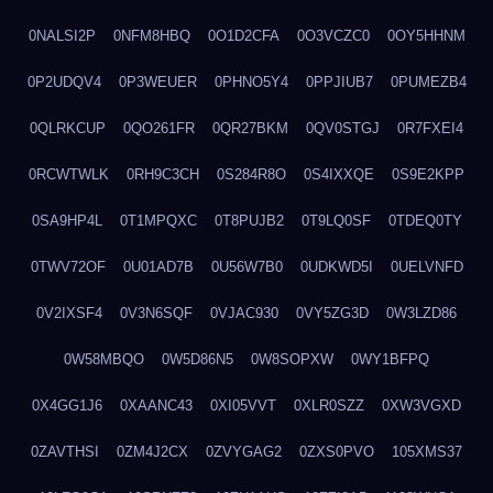
0NALSI2P
0NFM8HBQ
0O1D2CFA
0O3VCZC0
0OY5HHNM
0P2UDQV4
0P3WEUER
0PHNO5Y4
0PPJIUB7
0PUMEZB4
0QLRKCUP
0QO261FR
0QR27BKM
0QV0STGJ
0R7FXEI4
0RCWTWLK
0RH9C3CH
0S284R8O
0S4IXXQE
0S9E2KPP
0SA9HP4L
0T1MPQXC
0T8PUJB2
0T9LQ0SF
0TDEQ0TY
0TWV72OF
0U01AD7B
0U56W7B0
0UDKWD5I
0UELVNFD
0V2IXSF4
0V3N6SQF
0VJAC930
0VY5ZG3D
0W3LZD86
0W58MBQO
0W5D86N5
0W8SOPXW
0WY1BFPQ
0X4GG1J6
0XAANC43
0XI05VVT
0XLR0SZZ
0XW3VGXD
0ZAVTHSI
0ZM4J2CX
0ZVYGAG2
0ZXS0PVO
105XMS37