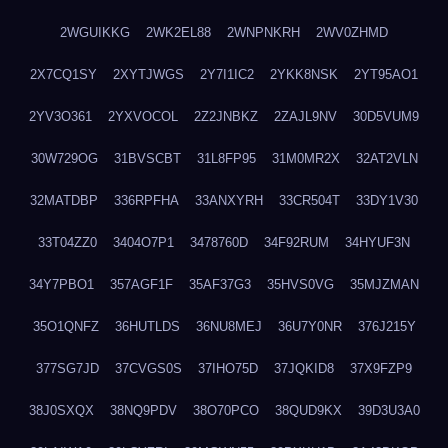
2WGUIKKG
2WK2EL88
2WNPNKRH
2WV0ZHMD
2X7CQ1SY
2XYTJWGS
2Y7I1IC2
2YKK8NSK
2YT95AO1
2YV3O361
2YXVOCOL
2Z2JNBKZ
2ZAJL9NV
30D5VUM9
30W729OG
31BVSCBT
31L8FP95
31M0MR2X
32AT2VLN
32MATDBP
336RPFHA
33ANXYRH
33CR504T
33DY1V30
33T04ZZ0
3404O7P1
3478760D
34F92RUM
34HYUF3N
34Y7PBO1
357AGF1F
35AF37G3
35HVS0VG
35MJZMAN
35O1QNFZ
36HUTLDS
36NU8MEJ
36U7Y0NR
376J215Y
377SG7JD
37CVGS0S
37IHO75D
37JQKID8
37X9FZP9
38J0SXQX
38NQ9PDV
38O70PCO
38QUD9KX
39D3U3A0