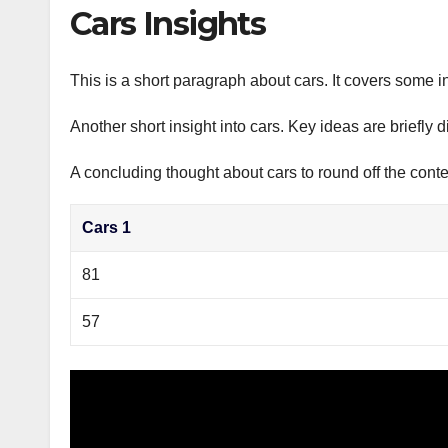
р
Cars Insights
p
а
p
в
This is a short paragraph about cars. It covers some in
и
Another short insight into cars. Key ideas are briefly 
т
ь
A concluding thought about cars to round off the conte
Cars 1
81
57