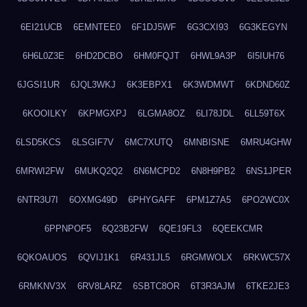
6EI21UCB
6EMNTEE0
6F1DJ5WF
6G3CXI93
6G3KEGYN
6H6L0Z3E
6HD2DCBO
6HM0FQJT
6HWL9A3P
6I5IUH76
6JGSI1UR
6JQL3WKJ
6K3EBPX1
6K3WDMWT
6KDND60Z
6KOOILKY
6KPMGXPJ
6LGMA8OZ
6LI78JDL
6LL59T6X
6LSD5KCS
6LSGIF7V
6MC7XUTQ
6MNBISNE
6MRU4GHW
6MRWI2FW
6MUKQ2Q2
6N6MCPD2
6N8H9PB2
6NS1JPER
6NTR3U7I
6OXMG49D
6PHYGAFF
6PM1Z7A5
6PO2WC0X
6PPNPOF5
6Q23B2FW
6QE19FL3
6QEEKCMR
6QKOAUOS
6QVIJ1K1
6R431JL5
6RGMWOLX
6RKWC57X
6RMKNV3X
6RV8LARZ
6SBTC8OR
6T3R3AJM
6TKE2JE3