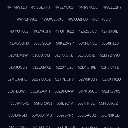
4VFMWJZ0
4VGSLXPJ
4VJZYO02
4VNW7KSQ
4W6ZE1F7
4WP2PW82
4WQWQXX8
4WXQZN38
4X7TT8GV
4XYOT662
4XZYAUHI
4YQHH612
4Z52SO0V
4ZP14UIL
4ZVGSBH0
50JO9B1K
50KZ2V9P
50NNJN5E
50S8F1Z0
510NBX1W
5160U7JM
51D7XGKL
51JUGSIB
51MY24WU
51VJOSDY
51ZE8MKB
522X4O28
52D4GH9B
52FJKYTB
52MOA4HC
52SYO0Q2
52TPECFV
52W5K0BY
52XXY91Q
53ATDBWI
53EKZAMH
53Z8FUAW
54PKU5CO
551HGV0S
553WPS4S
55FLR3W1
55IE9L4V
55JKJF3L
55NCOA72
55QDIRSM
55XAQHMU
56975PIR
56GSA0U2
56QN3KEB
56SCV4BG
571FDQ4T
5771DEGW
57G6BV7Y
57IUFJJS