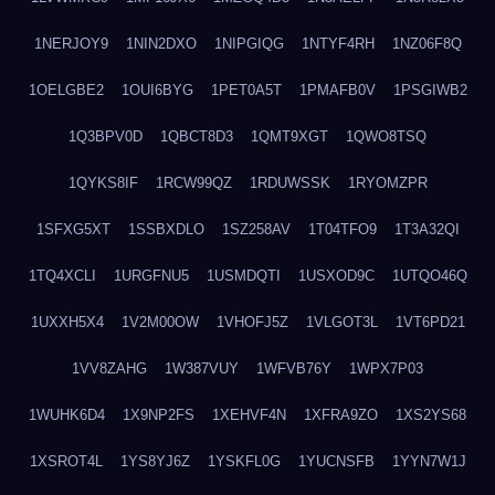
1NERJOY9
1NIN2DXO
1NIPGIQG
1NTYF4RH
1NZ06F8Q
1OELGBE2
1OUI6BYG
1PET0A5T
1PMAFB0V
1PSGIWB2
1Q3BPV0D
1QBCT8D3
1QMT9XGT
1QWO8TSQ
1QYKS8IF
1RCW99QZ
1RDUWSSK
1RYOMZPR
1SFXG5XT
1SSBXDLO
1SZ258AV
1T04TFO9
1T3A32QI
1TQ4XCLI
1URGFNU5
1USMDQTI
1USXOD9C
1UTQO46Q
1UXXH5X4
1V2M00OW
1VHOFJ5Z
1VLGOT3L
1VT6PD21
1VV8ZAHG
1W387VUY
1WFVB76Y
1WPX7P03
1WUHK6D4
1X9NP2FS
1XEHVF4N
1XFRA9ZO
1XS2YS68
1XSROT4L
1YS8YJ6Z
1YSKFL0G
1YUCNSFB
1YYN7W1J