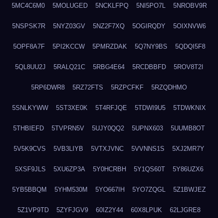
5MC4C6M0
5MOLUGED
5NCKLFPQ
5NI5PO7L
5NROBV9R
5NSPSK7R
5NYZ03GV
5NZ2F7XQ
5OGIRQDY
5OIXNVW6
5OPF8A7F
5PI2KCCW
5PMRZDAK
5Q7NY9BS
5QDQI5F8
5QL8UU2J
5RALQ21C
5RBG4E64
5RCDBBFD
5ROV8T2I
5RP6DWR8
5RZ72FTS
5RZPCFKF
5RZQDHMO
5SNLKYWW
5ST3XE0K
5T4RFJQE
5TDWI9U5
5TDWKNIX
5THBIEFD
5TVPRN5V
5UJY0QQ2
5UPNX603
5UUMB8OT
5V5K9CVS
5VB3LIYB
5VTXJVNC
5VVNNS1S
5XJ2MR7Y
5XSF9JLS
5XU6ZP3A
5Y0HCRBH
5Y1QS60T
5Y86UZX6
5YB5BBQM
5YHM530M
5YO667IH
5YO7ZQGL
5Z1BWJEZ
5Z1VP9TD
5ZYFJGV9
60IZ2Y44
60X8LPUK
62LJGRE8