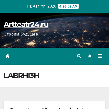
Перейти
Пт. Авг 7th, 2026
4:26:54 AM
к
содержанию
Artteatr24.ru
Строим будущее
LABRHI3H