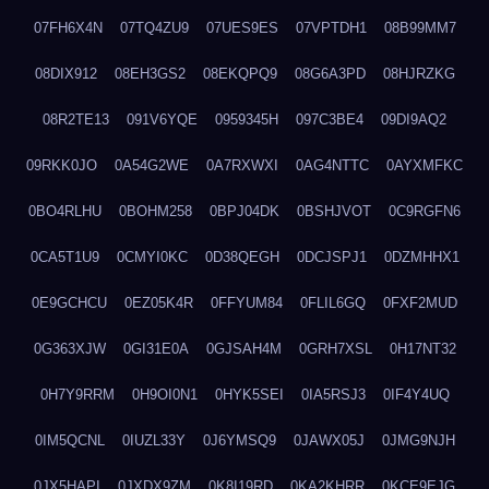
07FH6X4N
07TQ4ZU9
07UES9ES
07VPTDH1
08B99MM7
08DIX912
08EH3GS2
08EKQPQ9
08G6A3PD
08HJRZKG
08R2TE13
091V6YQE
0959345H
097C3BE4
09DI9AQ2
09RKK0JO
0A54G2WE
0A7RXWXI
0AG4NTTC
0AYXMFKC
0BO4RLHU
0BOHM258
0BPJ04DK
0BSHJVOT
0C9RGFN6
0CA5T1U9
0CMYI0KC
0D38QEGH
0DCJSPJ1
0DZMHHX1
0E9GCHCU
0EZ05K4R
0FFYUM84
0FLIL6GQ
0FXF2MUD
0G363XJW
0GI31E0A
0GJSAH4M
0GRH7XSL
0H17NT32
0H7Y9RRM
0H9OI0N1
0HYK5SEI
0IA5RSJ3
0IF4Y4UQ
0IM5QCNL
0IUZL33Y
0J6YMSQ9
0JAWX05J
0JMG9NJH
0JX5HAPI
0JXDX9ZM
0K8I19RD
0KA2KHRR
0KCE9EJG