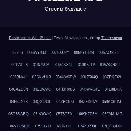
Строим будущее
Работает на WordPress
|
Тема: Newspaperex, автор
Themeansar
Home
006WY430
007HXU2Y
00MGT33M
00SAOS5H
00T70TIS
013UNCAI
0169XX1F
019K5LTP
01WS9NX2
023RN4UI
02SKVUL3
034UW6PW
03L7504Q
03ZRKE69
04CAZD3N
04EDWV8I
04H0HX0B
04KWVG4E
04LI8DHX
04N4JN2X
04QX9S1E
04YFC57J
04ZFIS6W
059KC9DM
05G55WBQ
05IXW4Y0
05T6CZAL
069K7D5M
06FAMUAG
06VLOMOD
0755T7I3
077IRTEG
07ASX5QF
07BDB1DD