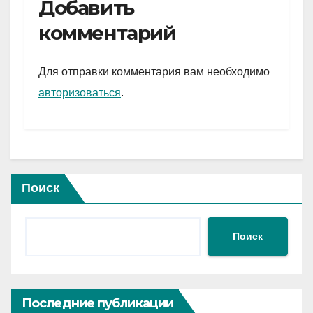
e
er
at
ail
р
Добавить
gr
s
а
комментарий
a
A
в
m
p
и
Для отправки комментария вам необходимо
p
ть
авторизоваться
.
Поиск
Поиск
Последние публикации