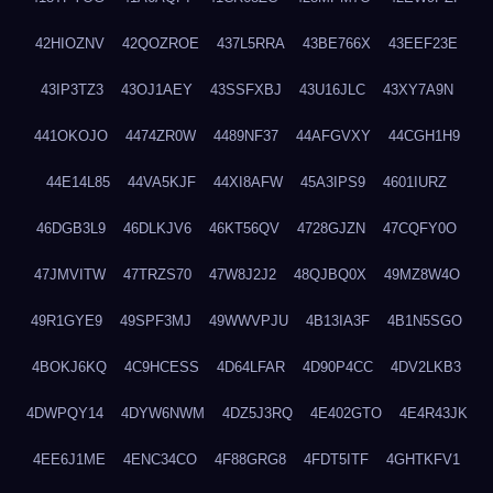
42HIOZNV
42QOZROE
437L5RRA
43BE766X
43EEF23E
43IP3TZ3
43OJ1AEY
43SSFXBJ
43U16JLC
43XY7A9N
441OKOJO
4474ZR0W
4489NF37
44AFGVXY
44CGH1H9
44E14L85
44VA5KJF
44XI8AFW
45A3IPS9
4601IURZ
46DGB3L9
46DLKJV6
46KT56QV
4728GJZN
47CQFY0O
47JMVITW
47TRZS70
47W8J2J2
48QJBQ0X
49MZ8W4O
49R1GYE9
49SPF3MJ
49WWVPJU
4B13IA3F
4B1N5SGO
4BOKJ6KQ
4C9HCESS
4D64LFAR
4D90P4CC
4DV2LKB3
4DWPQY14
4DYW6NWM
4DZ5J3RQ
4E402GTO
4E4R43JK
4EE6J1ME
4ENC34CO
4F88GRG8
4FDT5ITF
4GHTKFV1