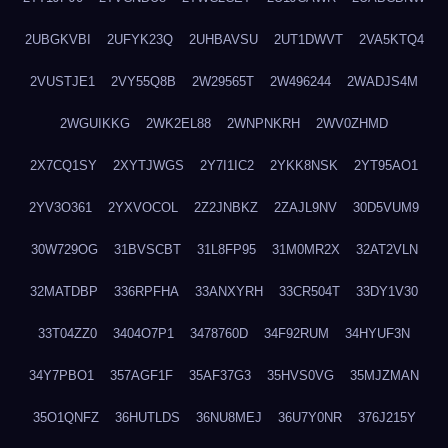
2UBGKVBI
2UFYK23Q
2UHBAVSU
2UT1DWVT
2VA5KTQ4
2VUSTJE1
2VY55Q8B
2W29565T
2W496244
2WADJS4M
2WGUIKKG
2WK2EL88
2WNPNKRH
2WV0ZHMD
2X7CQ1SY
2XYTJWGS
2Y7I1IC2
2YKK8NSK
2YT95AO1
2YV3O361
2YXVOCOL
2Z2JNBKZ
2ZAJL9NV
30D5VUM9
30W729OG
31BVSCBT
31L8FP95
31M0MR2X
32AT2VLN
32MATDBP
336RPFHA
33ANXYRH
33CR504T
33DY1V30
33T04ZZ0
3404O7P1
3478760D
34F92RUM
34HYUF3N
34Y7PBO1
357AGF1F
35AF37G3
35HVS0VG
35MJZMAN
35O1QNFZ
36HUTLDS
36NU8MEJ
36U7Y0NR
376J215Y