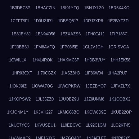
1B3DEC8P
1BHACZIN
1BI91YFQ
1BNJXLZ0
1BR5X4KO
1CFFT9FI
1D9U2JR1
1DBSQ817
1DRJ3XP8
1E2BYTZD
1E8JEY8J
1EN94O56
1EZXAZS6
1FH0C41J
1FIP186C
1FJ0BB6J
1FM8AVFQ
1FP03I5E
1GL2VJGH
1GRISVQA
1GWILLXI
1H4L4ROK
1HAKMC6P
1HDB3VUY
1HHJEK58
1HR93CXT
1I70CGZX
1IASZ8H3
1IF86W04
1IHA2RU7
1IOKJ9IZ
1IOWA7OG
1IWGPKRW
1JEZBYO7
1JFVZL7X
1JKQPSW2
1JL35ZZ0
1JUOBZ9U
1JZ9UNM8
1K1OOBX2
1KJONM1Y
1KJVH227
1KMG68BO
1KQW0D9E
1KUB22OP
1KUC7YQ5
1KVUSEU1
1L0EECVC
1L92C1GM
1LO2KT45
1LVWMXC9
1MF16JX6
1MZGQ4D3
1N3AELFF
1N3R82X5