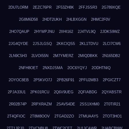
2DU7LORM
2EZC76PR
2F53ZH8K
2FFJSSR3
2G789XQE
2G8M6D58
2HDT2UKH
2HLBXGGN
2HMC2F0V
2HO7QAUP
2HYWPJNU
2IIHI162
2J4TVL9Q
2JDKS9WZ
2JG4QYDE
2JSJLGSQ
2KKCIQS5
2KL1TDVU
2LCI7CW6
2LN9C5H3
2LVOI55N
2M7YMERZ
2MIQDBKK
2N165DB2
2NFH8OET
2NXDJSMA
2OC6YQYJ
2ODHTNIQ
2OYOC8EB
2P5KVO7J
2PB26F91
2PFU2MB3
2PGICZT7
2PJA33U1
2PK01RCU
2Q6V9UEG
2QFIABDG
2QYABSTR
2R02B74P
2RPXRAZM
2SAV54DE
2SS1XHM0
2T0TIR21
2T4QFIOC
2T8M8OOV
2TGAD2ZO
2TMUAAY5
2TOT3HO1
2TT1JPJ0
2TVCNBU8
2TWC2CET
2U1JCAWR
2UABCBNW