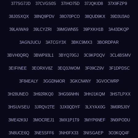
377SG7JD
37CVGS0S
37IHO75D
37JQKID8
37X9FZP9
38J0SXQX
38NQ9PDV
38O70PCO
38QUD9KX
39D3U3A0
39LAIWA9
39LCYZRI
39MGWN55
39PXKH1B
3A43DKQP
3AGNJUCU
3ATCGY3X
3BKC9MX3
3BORDPAR
3BVH0QRQ
3BWP93L1
3BYQ70GJ
3C9KPDQV
3CL4BSMV
3EIFINEE
3EORXV8Z
3EQ3JWOM
3F09CZ9V
3F1DPDSC
3F84EALY
3GGDN4OR
3GKCN4NY
3GVOCWRP
3H28UNEO
3H92RKQ0
3HG56NHN
3HHJ1KQM
3HSTLPXX
3HSUVSEU
3JRQV2TE
3JX0QDYF
3LXYAX0G
3M0R5J0Y
3ME42K9J
3MOCREJ1
3MX1P1T9
3MYP6NEF
3N0IPODU
3N8UCE6Q
3NE5SFF6
3NH0FX33
3NISGAEP
3O3KQQ4F