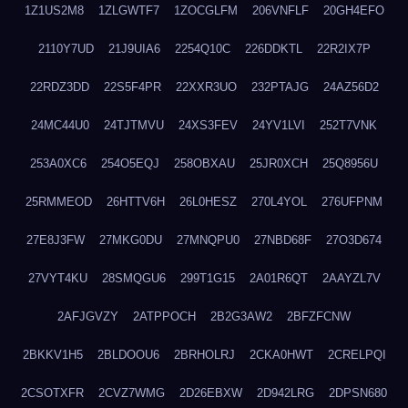
1Z1US2M8
1ZLGWTF7
1ZOCGLFM
206VNFLF
20GH4EFO
2110Y7UD
21J9UIA6
2254Q10C
226DDKTL
22R2IX7P
22RDZ3DD
22S5F4PR
22XXR3UO
232PTAJG
24AZ56D2
24MC44U0
24TJTMVU
24XS3FEV
24YV1LVI
252T7VNK
253A0XC6
254O5EQJ
258OBXAU
25JR0XCH
25Q8956U
25RMMEOD
26HTTV6H
26L0HESZ
270L4YOL
276UFPNM
27E8J3FW
27MKG0DU
27MNQPU0
27NBD68F
27O3D674
27VYT4KU
28SMQGU6
299T1G15
2A01R6QT
2AAYZL7V
2AFJGVZY
2ATPPOCH
2B2G3AW2
2BFZFCNW
2BKKV1H5
2BLDOOU6
2BRHOLRJ
2CKA0HWT
2CRELPQI
2CSOTXFR
2CVZ7WMG
2D26EBXW
2D942LRG
2DPSN680