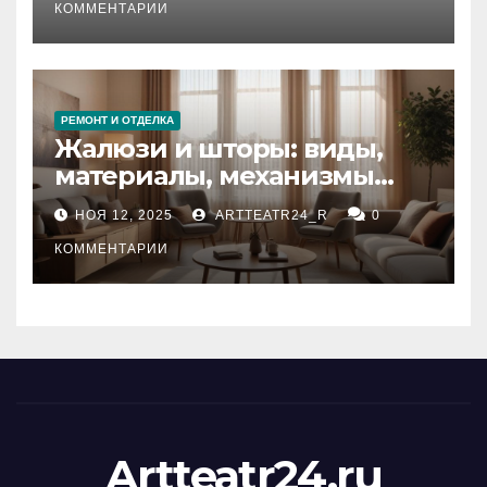
тезауруса
КОММЕНТАРИИ
РЕМОНТ И ОТДЕЛКА
Жалюзи и шторы: виды,
материалы, механизмы
управления и уход
НОЯ 12, 2025
ARTTEATR24_R
0
КОММЕНТАРИИ
Artteatr24.ru