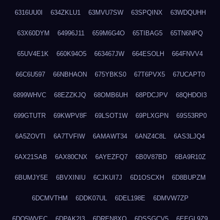
6316UU0I
634ZKLU1
63MVU7SW
63SPQINX
63WDQUHH
63X60DYM
64996J11
659M6G4O
65TIBAG5
65TN6NPQ
65UV4E1K
660K94O5
663467JW
664ESOLH
664FNVV4
66C6U597
66NBHAON
675YBKS0
67T6PVX5
67UCAPT0
6899WHVC
68EZZKJQ
68OMB6UH
68PDCJPV
68QHDOI3
699GTUTR
69KWPV8F
69LSOT1W
69PLXGPN
69S53RP0
6A5ZOVTI
6A7TVFIW
6AMAWT34
6ANZ4C8L
6AS3LJQ4
6AX21SAB
6AX80CNX
6AYEZFQ7
6B0V87BD
6BA9R10Z
6BUMJY5E
6BVXINIU
6CJKUI7J
6D1OSCXH
6D8BUPZM
6DCMVTHM
6DDK07UL
6DEL198E
6DMVW7ZP
6DO5WVEC
6DPAK2I3
6DREN8XO
6DSSGCV5
6EEGL9Z9