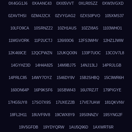
0X4GG1J6
0XAANC43
0XI05VVT
0XLR0SZZ
0XW3VGXD
0ZAVTHSI
0ZM4J2CX
0ZVYGAG2
0ZXS0PVO
105XMS37
10LFO9CA
10SRNZZ2
10ZH1AUS
10ZZI8A5
1103WHO1
11MGVORK
11P2UCTJ
126I93O6
12FS3WHV
12HZ1JWW
12K469CE
12QCPWZN
12UKQO0N
133P7UOC
13COV7L8
14GYHZ3D
14H4A825
14M9BJ75
14NJ13LJ
14PRJLGB
14PRLC85
14WY7OYZ
1546DY9V
15B2SHBQ
15C9WR6H
160ON64P
16P9KSF6
16SBWI43
16U7RZJT
179PIGYE
17HG5UY8
17SO7X9S
17UXEZ2B
17VE7UAW
181QKVNV
18FL2H11
18UVF9V8
19CWX8Y9
19S0NNZV
19SYNG2F
19V5GFDB
19YDYQRW
1AU5Q96D
1AXWRT6R