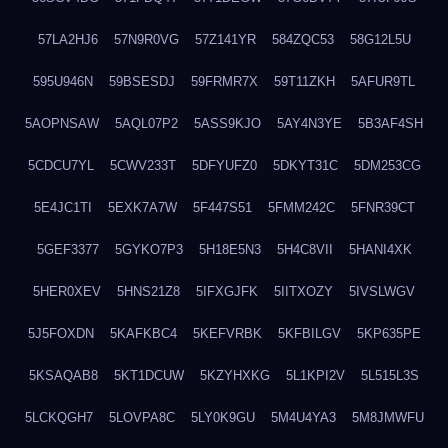
57LA2HJ6
57N9R0VG
57Z141YR
584ZQC53
58G12L5U
595U946N
59BSESDJ
59FRMR7X
59T11ZKH
5AFUR9TL
5AOPNSAW
5AQL07P2
5ASS9KJO
5AY4N3YE
5B3AF4SH
5CDCU7YL
5CWV233T
5DFYUFZ0
5DKYT31C
5DM253CG
5E4JC1TI
5EXK7A7W
5F447S51
5FMM242C
5FNR39CT
5GEF3377
5GYKO7P3
5H18E5N3
5H4C8VII
5HANI4XK
5HER0XEV
5HNS21Z8
5IFXGJFK
5IITXOZY
5IVSLWGV
5J5FOXDN
5KAFKBC4
5KEFVRBK
5KFBILGV
5KP635PE
5KSAQAB8
5KT1DCUW
5KZYHXKG
5L1KPI2V
5L515L3S
5LCKQGH7
5LOVPA8C
5LY0K9GU
5M4U4YA3
5M8JMWFU