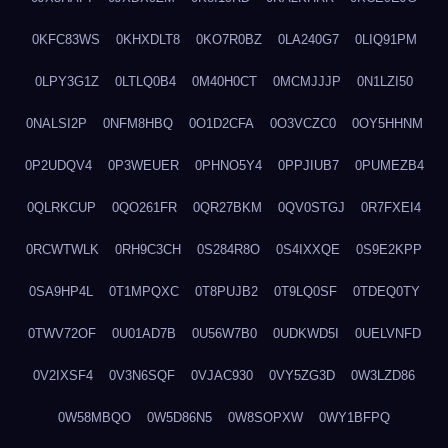
0KFC83WS
0KHXDLT8
0KO7R0BZ
0LA240G7
0LIQ91PM
0LPY3G1Z
0LTLQ0B4
0M40H0CT
0MCMJJJP
0N1LZI50
0NALSI2P
0NFM8HBQ
0O1D2CFA
0O3VCZC0
0OY5HHNM
0P2UDQV4
0P3WEUER
0PHNO5Y4
0PPJIUB7
0PUMEZB4
0QLRKCUP
0QO261FR
0QR27BKM
0QV0STGJ
0R7FXEI4
0RCWTWLK
0RH9C3CH
0S284R8O
0S4IXXQE
0S9E2KPP
0SA9HP4L
0T1MPQXC
0T8PUJB2
0T9LQ0SF
0TDEQ0TY
0TWV72OF
0U01AD7B
0U56W7B0
0UDKWD5I
0UELVNFD
0V2IXSF4
0V3N6SQF
0VJAC930
0VY5ZG3D
0W3LZD86
0W58MBQO
0W5D86N5
0W8SOPXW
0WY1BFPQ