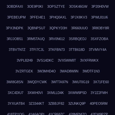
3OBDFAXI
3OE9P0KI
3OPSZTYE
3OSK46GW
3P20H0VW
3PEBEUPM
3PFEI4E1
3PHQ0AXL
3PJX8KV3
3PWL81U6
3PX3NDPK
3QBNPSU7
3QPKYD3H
3R660UUO
3R8OBY8R
3RJJOB51
3RM5TAUQ
3RV0N612
3SRBQEDJ
3SXFZOBA
3TBVTN7Z
3TFI7CJL
3TKFBN73
3TTB618D
3TVMVY4A
3VPL82H9
3VS14DKC
3VX5WW8T
3VXFRWKX
3VZRTGEK
3W3MHD4O
3WAD8W9N
3WDTF1N3
3WI8G8SN
3WQDYCWK
3WTTA97N
3WU70G19
3X71FE60
3XC4DIU7
3XMIH0VI
3XMLLD4K
3XWW9P5D
3Y2Z2FMH
3YXUATB4
3Z3344KT
3ZBBJF82
3ZUNKQ9P
40PEO5RM
418TPYOG
41A6AQPI
41CR68ZC
428MPM7O
42EW9PZP