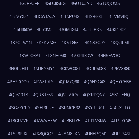
4GJRPJFP
4GLC8SBG
4GOTUJAD
4GTUQOMS
4H5VY3Z1
4HCW1AJA
4HINPU4S
4HSR603T
4HVMV9QI
4I5H850W
4IL73M3I
4JGM8GIJ
4JH8IPKK
4JS349D2
4K2GFW1N
4K4KVN36
4KML855I
4KNS3G0Y
4KQJIFMI
4KWTO3AT
4LXNH9M8
4M8RR8DW
4NNSAVOG
4NOFJHTI
4NRBYMY1
4O9WC0SL
4ORR508B
4P5VX889
4PE2DGG9
4PW810LS
4Q1M7Q60
4QAHYG43
4QHYCH8B
4QL610TS
4QRSJ753
4QVTMIC5
4QXRDQN7
4S31TENQ
4SGZZGF9
4SHI3FUE
4SRMCB32
4SYJTR01
4T4UXTTO
4T8GUZVK
4TAWVEKW
4TBBI1Y5
4TJ1ASNW
4TPTYC45
4TSJ6PJX
4U48QGQ2
4UMM8LXA
4UNHPQM1
4URT243L