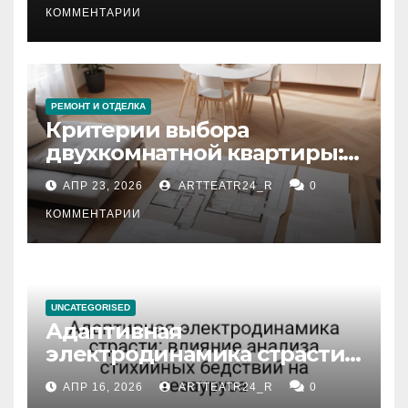
КОММЕНТАРИИ
РЕМОНТ И ОТДЕЛКА
Критерии выбора
двухкомнатной квартиры:
планировка, площадь,
АПР 23, 2026
ARTTEATR24_R
0
состояние и документация
КОММЕНТАРИИ
UNCATEGORISED
Адаптивная
электродинамика страсти:
влияние анализа
АПР 16, 2026
ARTTEATR24_R
0
стихийных бедствий на