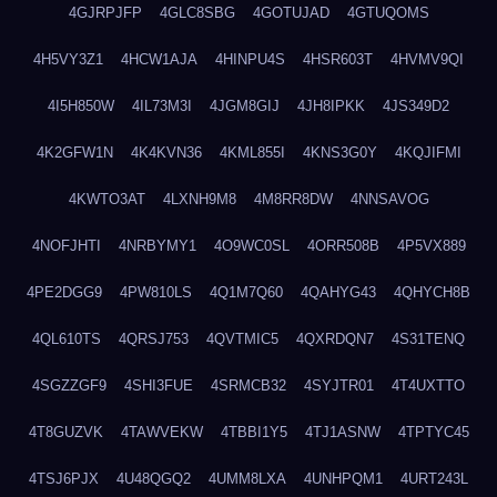
4GJRPJFP
4GLC8SBG
4GOTUJAD
4GTUQOMS
4H5VY3Z1
4HCW1AJA
4HINPU4S
4HSR603T
4HVMV9QI
4I5H850W
4IL73M3I
4JGM8GIJ
4JH8IPKK
4JS349D2
4K2GFW1N
4K4KVN36
4KML855I
4KNS3G0Y
4KQJIFMI
4KWTO3AT
4LXNH9M8
4M8RR8DW
4NNSAVOG
4NOFJHTI
4NRBYMY1
4O9WC0SL
4ORR508B
4P5VX889
4PE2DGG9
4PW810LS
4Q1M7Q60
4QAHYG43
4QHYCH8B
4QL610TS
4QRSJ753
4QVTMIC5
4QXRDQN7
4S31TENQ
4SGZZGF9
4SHI3FUE
4SRMCB32
4SYJTR01
4T4UXTTO
4T8GUZVK
4TAWVEKW
4TBBI1Y5
4TJ1ASNW
4TPTYC45
4TSJ6PJX
4U48QGQ2
4UMM8LXA
4UNHPQM1
4URT243L