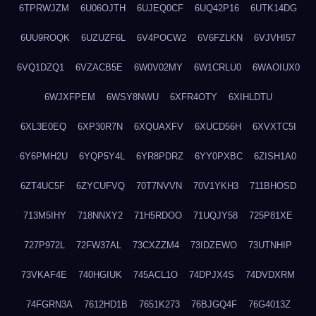
6TPRWJZM
6U06OJTH
6UJEQ0CF
6UQ42P16
6UTK14DG
6UU9ROQK
6UZUZF6L
6V4POCW2
6V6FZLKN
6VJVHI57
6VQ1DZQ1
6VZACB5E
6W0V02MY
6W1CRLU0
6WAOIUX0
6WJXFPEM
6WSY8NWU
6XFR4OTY
6XIHLDTU
6XL3E0EQ
6XP30R7N
6XQUAXFV
6XUCD56H
6XVXTC5I
6Y6PMH2U
6YQP5Y4L
6YR8PDRZ
6YY0PXBC
6ZISH1A0
6ZT4UC5F
6ZYCUFVQ
70T7NVVN
70V1YKH3
711BHOSD
713M5IHY
718NNXY2
71H5RDOO
71UQJY58
725P81XE
727P972L
72FW37AL
73CXZZM4
73IDZEWO
73UTNHIP
73VKAF4E
740HGIUK
745ACL1O
74DPJX4S
74DVDXRM
74FGRN3A
7612HD1B
7651K273
76BJGQ4F
76G4013Z