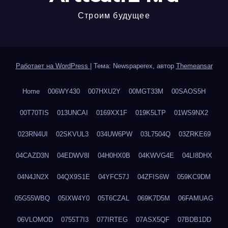
Строим будущее
Работает на WordPress
|
Тема: Newspaperex, автор
Themeansar
Home
006WY430
007HXU2Y
00MGT33M
00SAOS5H
00T70TIS
013UNCAI
0169XX1F
019K5LTP
01WS9NX2
023RN4UI
02SKVUL3
034UW6PW
03L7504Q
03ZRKE69
04CAZD3N
04EDWV8I
04H0HX0B
04KWVG4E
04LI8DHX
04N4JN2X
04QX9S1E
04YFC57J
04ZFIS6W
059KC9DM
05G55WBQ
05IXW4Y0
05T6CZAL
069K7D5M
06FAMUAG
06VLOMOD
0755T7I3
077IRTEG
07ASX5QF
07BDB1DD