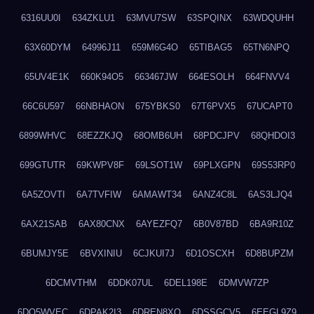
6316UU0I
634ZKLU1
63MVU7SW
63SPQINX
63WDQUHH
63X60DYM
64996J11
659M6G4O
65TIBAG5
65TN6NPQ
65UV4E1K
660K94O5
663467JW
664ESOLH
664FNVV4
66C6U597
66NBHAON
675YBKS0
67T6PVX5
67UCAPT0
6899WHVC
68EZZKJQ
68OMB6UH
68PDCJPV
68QHDOI3
699GTUTR
69KWPV8F
69LSOT1W
69PLXGPN
69S53RP0
6A5ZOVTI
6A7TVFIW
6AMAWT34
6ANZ4C8L
6AS3LJQ4
6AX21SAB
6AX80CNX
6AYEZFQ7
6B0V87BD
6BA9R10Z
6BUMJY5E
6BVXINIU
6CJKUI7J
6D1OSCXH
6D8BUPZM
6DCMVTHM
6DDK07UL
6DEL198E
6DMVW7ZP
6DO5WVEC
6DPAK2I3
6DREN8XO
6DSSGCV5
6EEGL9Z9