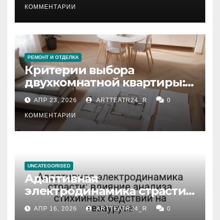
КОММЕНТАРИИ
РЕМОНТ И ОТДЕЛКА
Критерии выбора
двухкомнатной квартиры:
планировка, площадь,
АПР 23, 2026
ARTTEATR24_R
0
состояние и документация
КОММЕНТАРИИ
UNCATEGORISED
Адаптивная
электродинамика страсти:
влияние анализа
АПР 16, 2026
ARTTEATR24_R
0
стихийных бедствий на