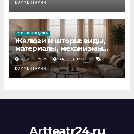
тезауруса
КОММЕНТАРИИ
РЕМОНТ И ОТДЕЛКА
Жалюзи и шторы: виды,
материалы, механизмы
управления и уход
НОЯ 12, 2025
ARTTEATR24_R
0
КОММЕНТАРИИ
Artteatr24.ru