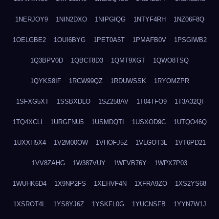
1NERJOY9
1NIN2DXO
1NIPGIQG
1NTYF4RH
1NZ06F8Q
1OELGBE2
1OUI6BYG
1PET0A5T
1PMAFB0V
1PSGIWB2
1Q3BPV0D
1QBCT8D3
1QMT9XGT
1QWO8TSQ
1QYKS8IF
1RCW99QZ
1RDUWSSK
1RYOMZPR
1SFXG5XT
1SSBXDLO
1SZ258AV
1T04TFO9
1T3A32QI
1TQ4XCLI
1URGFNU5
1USMDQTI
1USXOD9C
1UTQO46Q
1UXXH5X4
1V2M00OW
1VHOFJ5Z
1VLGOT3L
1VT6PD21
1VV8ZAHG
1W387VUY
1WFVB76Y
1WPX7P03
1WUHK6D4
1X9NP2FS
1XEHVF4N
1XFRA9ZO
1XS2YS68
1XSROT4L
1YS8YJ6Z
1YSKFL0G
1YUCNSFB
1YYN7W1J