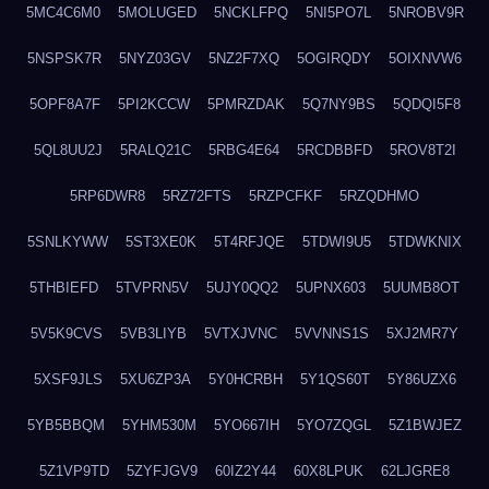
5MC4C6M0
5MOLUGED
5NCKLFPQ
5NI5PO7L
5NROBV9R
5NSPSK7R
5NYZ03GV
5NZ2F7XQ
5OGIRQDY
5OIXNVW6
5OPF8A7F
5PI2KCCW
5PMRZDAK
5Q7NY9BS
5QDQI5F8
5QL8UU2J
5RALQ21C
5RBG4E64
5RCDBBFD
5ROV8T2I
5RP6DWR8
5RZ72FTS
5RZPCFKF
5RZQDHMO
5SNLKYWW
5ST3XE0K
5T4RFJQE
5TDWI9U5
5TDWKNIX
5THBIEFD
5TVPRN5V
5UJY0QQ2
5UPNX603
5UUMB8OT
5V5K9CVS
5VB3LIYB
5VTXJVNC
5VVNNS1S
5XJ2MR7Y
5XSF9JLS
5XU6ZP3A
5Y0HCRBH
5Y1QS60T
5Y86UZX6
5YB5BBQM
5YHM530M
5YO667IH
5YO7ZQGL
5Z1BWJEZ
5Z1VP9TD
5ZYFJGV9
60IZ2Y44
60X8LPUK
62LJGRE8