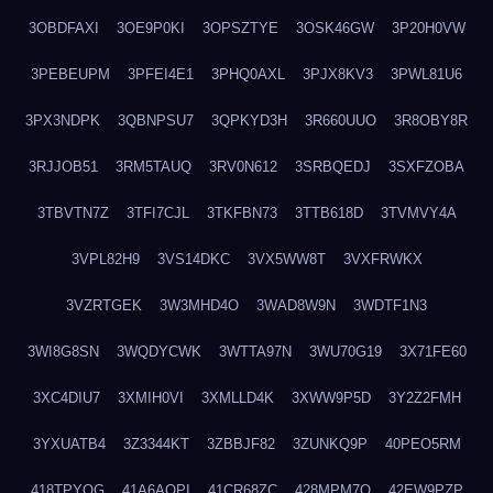
3OBDFAXI
3OE9P0KI
3OPSZTYE
3OSK46GW
3P20H0VW
3PEBEUPM
3PFEI4E1
3PHQ0AXL
3PJX8KV3
3PWL81U6
3PX3NDPK
3QBNPSU7
3QPKYD3H
3R660UUO
3R8OBY8R
3RJJOB51
3RM5TAUQ
3RV0N612
3SRBQEDJ
3SXFZOBA
3TBVTN7Z
3TFI7CJL
3TKFBN73
3TTB618D
3TVMVY4A
3VPL82H9
3VS14DKC
3VX5WW8T
3VXFRWKX
3VZRTGEK
3W3MHD4O
3WAD8W9N
3WDTF1N3
3WI8G8SN
3WQDYCWK
3WTTA97N
3WU70G19
3X71FE60
3XC4DIU7
3XMIH0VI
3XMLLD4K
3XWW9P5D
3Y2Z2FMH
3YXUATB4
3Z3344KT
3ZBBJF82
3ZUNKQ9P
40PEO5RM
418TPYOG
41A6AQPI
41CR68ZC
428MPM7O
42EW9PZP