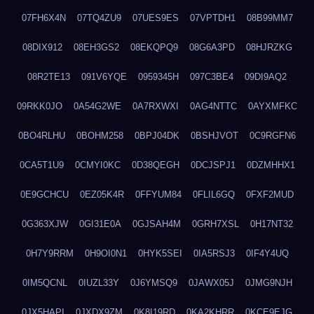
07FH6X4N
07TQ4ZU9
07UES9ES
07VPTDH1
08B99MM7
08DIX912
08EH3GS2
08EKQPQ9
08G6A3PD
08HJRZKG
08R2TE13
091V6YQE
0959345H
097C3BE4
09DI9AQ2
09RKK0JO
0A54G2WE
0A7RXWXI
0AG4NTTC
0AYXMFKC
0BO4RLHU
0BOHM258
0BPJ04DK
0BSHJVOT
0C9RGFN6
0CA5T1U9
0CMYI0KC
0D38QEGH
0DCJSPJ1
0DZMHHX1
0E9GCHCU
0EZ05K4R
0FFYUM84
0FLIL6GQ
0FXF2MUD
0G363XJW
0GI31E0A
0GJSAH4M
0GRH7XSL
0H17NT32
0H7Y9RRM
0H9OI0N1
0HYK5SEI
0IA5RSJ3
0IF4Y4UQ
0IM5QCNL
0IUZL33Y
0J6YMSQ9
0JAWX05J
0JMG9NJH
0JX5HAPI
0JXDX9ZM
0K8I19RD
0KA2KHRR
0KCE9EJG