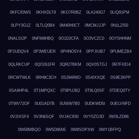
0KFC83WS
0KHXDLT8
0KO7R0BZ
0LA240G7
0LIQ91PM
0LPY3G1Z
0LTLQ0B4
0M40H0CT
0MCMJJJP
0N1LZI50
0NALSI2P
0NFM8HBQ
0O1D2CFA
0O3VCZC0
0OY5HHNM
0P2UDQV4
0P3WEUER
0PHNO5Y4
0PPJIUB7
0PUMEZB4
0QLRKCUP
0QO261FR
0QR27BKM
0QV0STGJ
0R7FXEI4
0RCWTWLK
0RH9C3CH
0S284R8O
0S4IXXQE
0S9E2KPP
0SA9HP4L
0T1MPQXC
0T8PUJB2
0T9LQ0SF
0TDEQ0TY
0TWV72OF
0U01AD7B
0U56W7B0
0UDKWD5I
0UELVNFD
0V2IXSF4
0V3N6SQF
0VJAC930
0VY5ZG3D
0W3LZD86
0W58MBQO
0W5D86N5
0W8SOPXW
0WY1BFPQ