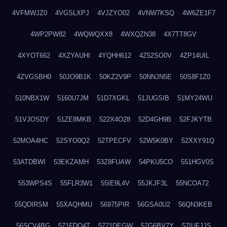
4VFMWJZ0
4VGSLXPJ
4VJZYO02
4VNW7KSQ
4W6ZE1F7
4WP2PW82
4WQWQXX8
4WXQZN38
4X7TT8GV
4XYOT662
4XZYAUHI
4YQHH612
4Z52SO0V
4ZP14UIL
4ZVGSBH0
50JO9B1K
50KZ2V9P
50NNJN5E
50S8F1Z0
510NBX1W
5160U7JM
51D7XGKL
51JUGSIB
51MY24WU
51VJOSDY
51ZE8MKB
522X4O28
52D4GH9B
52FJKYTB
52MOA4HC
52SYO0Q2
52TPECFV
52W5K0BY
52XXY91Q
53ATDBWI
53EKZAMH
53Z8FUAW
54PKU5CO
551HGV0S
553WPS4S
55FLR3W1
55IE9L4V
55JKJF3L
55NCOA72
55QDIRSM
55XAQHMU
56975PIR
56GSA0U2
56QN3KEB
56SCV4BG
571FDQ4T
5771DEGW
57G6BV7Y
57IUFJJS