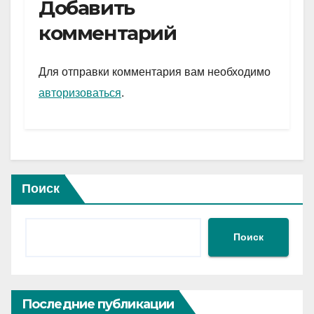
e
er
at
ail
р
Добавить
gr
s
а
комментарий
a
A
в
m
p
и
Для отправки комментария вам необходимо
p
ть
авторизоваться
.
Поиск
Поиск
Последние публикации