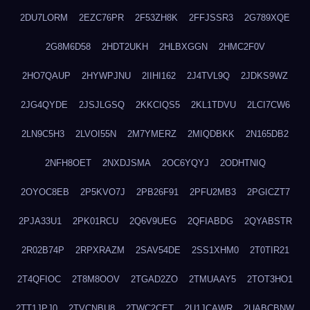
2DU7LORM
2EZC76PR
2F53ZH8K
2FFJSSR3
2G789XQE
2G8M6D58
2HDT2UKH
2HLBXGGN
2HMC2F0V
2HO7QAUP
2HYWPJNU
2IIHI162
2J4TVL9Q
2JDKS9WZ
2JG4QYDE
2JSJLGSQ
2KKCIQS5
2KL1TDVU
2LCI7CW6
2LN9C5H3
2LVOI55N
2M7YMERZ
2MIQDBKK
2N165DB2
2NFH8OET
2NXDJSMA
2OC6YQYJ
2ODHTNIQ
2OYOC8EB
2P5KVO7J
2PB26F91
2PFU2MB3
2PGICZT7
2PJA33U1
2PK01RCU
2Q6V9UEG
2QFIABDG
2QYABSTR
2R02B74P
2RPXRAZM
2SAV54DE
2SS1XHM0
2T0TIR21
2T4QFIOC
2T8M8OOV
2TGAD2ZO
2TMUAAY5
2TOT3HO1
2TT1JPJ0
2TVCNBU8
2TWC2CET
2U1JCAWR
2UABCBNW