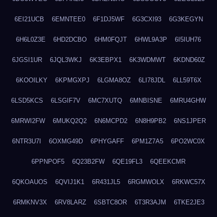
6EI21UCB
6EMNTEE0
6F1DJ5WF
6G3CXI93
6G3KEGYN
6H6L0Z3E
6HD2DCBO
6HM0FQJT
6HWL9A3P
6I5IUH76
6JGSI1UR
6JQL3WKJ
6K3EBPX1
6K3WDMWT
6KDND60Z
6KOOILKY
6KPMGXPJ
6LGMA8OZ
6LI78JDL
6LL59T6X
6LSD5KCS
6LSGIF7V
6MC7XUTQ
6MNBISNE
6MRU4GHW
6MRWI2FW
6MUKQ2Q2
6N6MCPD2
6N8H9PB2
6NS1JPER
6NTR3U7I
6OXMG49D
6PHYGAFF
6PM1Z7A5
6PO2WC0X
6PPNPOF5
6Q23B2FW
6QE19FL3
6QEEKCMR
6QKOAUOS
6QVIJ1K1
6R431JL5
6RGMWOLX
6RKWC57X
6RMKNV3X
6RV8LARZ
6SBTC8OR
6T3R3AJM
6TKE2JE3