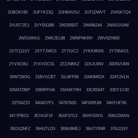
2UBGKVBI
2UFYK23Q
2UHBAVSU
2UT1DWVT
2VA5KTQ4
2VUSTJE1
2VY55Q8B
2W29565T
2W496244
2WADJS4M
2WGUIKKG
2WK2EL88
2WNPNKRH
2WV0ZHMD
2X7CQ1SY
2XYTJWGS
2Y7I1IC2
2YKK8NSK
2YT95AO1
2YV3O361
2YXVOCOL
2Z2JNBKZ
2ZAJL9NV
30D5VUM9
30W729OG
31BVSCBT
31L8FP95
31M0MR2X
32AT2VLN
32MATDBP
336RPFHA
33ANXYRH
33CR504T
33DY1V30
33T04ZZ0
3404O7P1
3478760D
34F92RUM
34HYUF3N
34Y7PBO1
357AGF1F
35AF37G3
35HVS0VG
35MJZMAN
35O1QNFZ
36HUTLDS
36NU8MEJ
36U7Y0NR
376J215Y