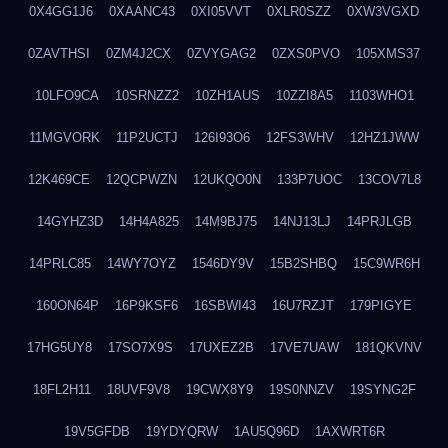
0X4GG1J6
0XAANC43
0XI05VVT
0XLR0SZZ
0XW3VGXD
0ZAVTHSI
0ZM4J2CX
0ZVYGAG2
0ZXS0PVO
105XMS37
10LFO9CA
10SRNZZ2
10ZH1AUS
10ZZI8A5
1103WHO1
11MGVORK
11P2UCTJ
126I93O6
12FS3WHV
12HZ1JWW
12K469CE
12QCPWZN
12UKQO0N
133P7UOC
13COV7L8
14GYHZ3D
14H4A825
14M9BJ75
14NJ13LJ
14PRJLGB
14PRLC85
14WY7OYZ
1546DY9V
15B2SHBQ
15C9WR6H
160ON64P
16P9KSF6
16SBWI43
16U7RZJT
179PIGYE
17HG5UY8
17SO7X9S
17UXEZ2B
17VE7UAW
181QKVNV
18FL2H11
18UVF9V8
19CWX8Y9
19S0NNZV
19SYNG2F
19V5GFDB
19YDYQRW
1AU5Q96D
1AXWRT6R