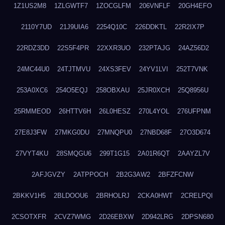
1Z1US2M8
1ZLGWTF7
1ZOCGLFM
206VNFLF
20GH4EFO
2110Y7UD
21J9UIA6
2254Q10C
226DDKTL
22R2IX7P
22RDZ3DD
22S5F4PR
22XXR3UO
232PTAJG
24AZ56D2
24MC44U0
24TJTMVU
24XS3FEV
24YV1LVI
252T7VNK
253A0XC6
254O5EQJ
258OBXAU
25JR0XCH
25Q8956U
25RMMEOD
26HTTV6H
26L0HESZ
270L4YOL
276UFPNM
27E8J3FW
27MKG0DU
27MNQPU0
27NBD68F
27O3D674
27VYT4KU
28SMQGU6
299T1G15
2A01R6QT
2AAYZL7V
2AFJGVZY
2ATPPOCH
2B2G3AW2
2BFZFCNW
2BKKV1H5
2BLDOOU6
2BRHOLRJ
2CKA0HWT
2CRELPQI
2CSOTXFR
2CVZ7WMG
2D26EBXW
2D942LRG
2DPSN680