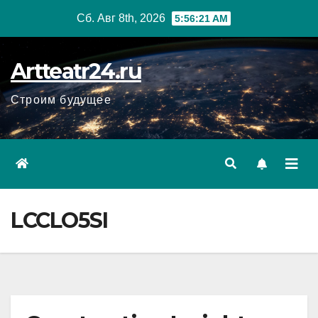
Перейти
Сб. Авг 8th, 2026
5:56:23 AM
к
содержанию
Artteatr24.ru
Строим будущее
LCCLO5SI