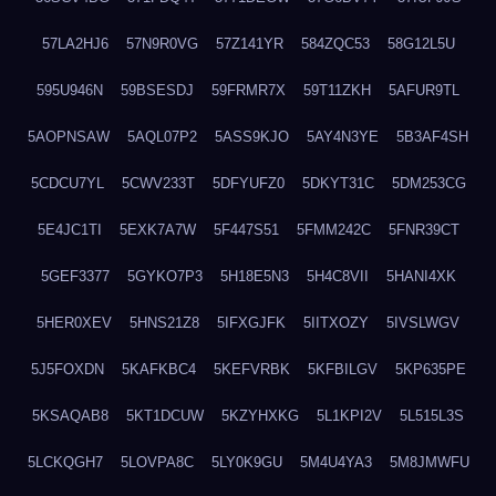
57LA2HJ6
57N9R0VG
57Z141YR
584ZQC53
58G12L5U
595U946N
59BSESDJ
59FRMR7X
59T11ZKH
5AFUR9TL
5AOPNSAW
5AQL07P2
5ASS9KJO
5AY4N3YE
5B3AF4SH
5CDCU7YL
5CWV233T
5DFYUFZ0
5DKYT31C
5DM253CG
5E4JC1TI
5EXK7A7W
5F447S51
5FMM242C
5FNR39CT
5GEF3377
5GYKO7P3
5H18E5N3
5H4C8VII
5HANI4XK
5HER0XEV
5HNS21Z8
5IFXGJFK
5IITXOZY
5IVSLWGV
5J5FOXDN
5KAFKBC4
5KEFVRBK
5KFBILGV
5KP635PE
5KSAQAB8
5KT1DCUW
5KZYHXKG
5L1KPI2V
5L515L3S
5LCKQGH7
5LOVPA8C
5LY0K9GU
5M4U4YA3
5M8JMWFU