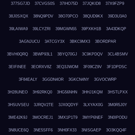
377SG7JD
37CVGS0S
37IHO75D
37JQKID8
37X9FZP9
38J0SXQX
38NQ9PDV
38O70PCO
38QUD9KX
39D3U3A0
39LAIWA9
39LCYZRI
39MGWN55
39PXKH1B
3A43DKQP
3AGNJUCU
3ATCGY3X
3BKC9MX3
3BORDPAR
3BVH0QRQ
3BWP93L1
3BYQ70GJ
3C9KPDQV
3CL4BSMV
3EIFINEE
3EORXV8Z
3EQ3JWOM
3F09CZ9V
3F1DPDSC
3F84EALY
3GGDN4OR
3GKCN4NY
3GVOCWRP
3H28UNEO
3H92RKQ0
3HG56NHN
3HHJ1KQM
3HSTLPXX
3HSUVSEU
3JRQV2TE
3JX0QDYF
3LXYAX0G
3M0R5J0Y
3ME42K9J
3MOCREJ1
3MX1P1T9
3MYP6NEF
3N0IPODU
3N8UCE6Q
3NE5SFF6
3NH0FX33
3NISGAEP
3O3KQQ4F