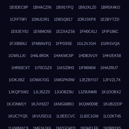
1B3DEC8P
1BHACZIN
1BI91YFQ
1BNJXLZ0
1BR5X4KO
1CFFT9FI
1D9U2JR1
1DBSQ817
1DRJ3XP8
1E2BYTZD
1E8JEY8J
1EN94O56
1EZXAZS6
1FH0C41J
1FIP186C
1FJ0BB6J
1FM8AVFQ
1FP03I5E
1GL2VJGH
1GRISVQA
1GWILLXI
1H4L4ROK
1HAKMC6P
1HDB3VUY
1HHJEK58
1HR93CXT
1I70CGZX
1IASZ8H3
1IF86W04
1IHA2RU7
1IOKJ9IZ
1IOWA7OG
1IWGPKRW
1JEZBYO7
1JFVZL7X
1JKQPSW2
1JL35ZZ0
1JUOBZ9U
1JZ9UNM8
1K1OOBX2
1KJONM1Y
1KJVH227
1KMG68BO
1KQW0D9E
1KUB22OP
1KUC7YQ5
1KVUSEU1
1L0EECVC
1L92C1GM
1LO2KT45
1LVWMXC9
1MF16JX6
1MZGQ4D3
1N3AELFF
1N3R82X5