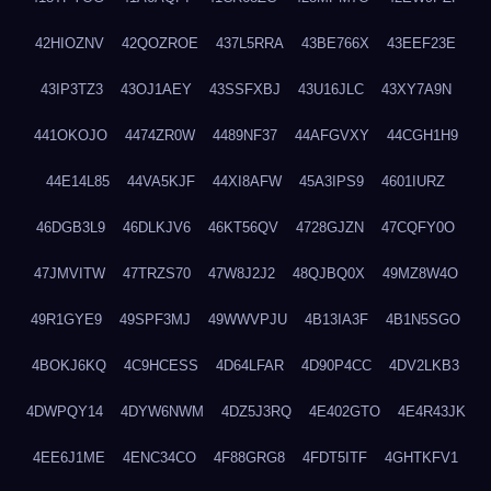
42HIOZNV
42QOZROE
437L5RRA
43BE766X
43EEF23E
43IP3TZ3
43OJ1AEY
43SSFXBJ
43U16JLC
43XY7A9N
441OKOJO
4474ZR0W
4489NF37
44AFGVXY
44CGH1H9
44E14L85
44VA5KJF
44XI8AFW
45A3IPS9
4601IURZ
46DGB3L9
46DLKJV6
46KT56QV
4728GJZN
47CQFY0O
47JMVITW
47TRZS70
47W8J2J2
48QJBQ0X
49MZ8W4O
49R1GYE9
49SPF3MJ
49WWVPJU
4B13IA3F
4B1N5SGO
4BOKJ6KQ
4C9HCESS
4D64LFAR
4D90P4CC
4DV2LKB3
4DWPQY14
4DYW6NWM
4DZ5J3RQ
4E402GTO
4E4R43JK
4EE6J1ME
4ENC34CO
4F88GRG8
4FDT5ITF
4GHTKFV1