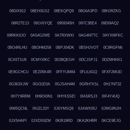
08DIX912
08EH3GS2
08EKQPQ9
08G6A3PD
08HJRZKG
08R2TE13
091V6YQE
0959345H
097C3BE4
09DI9AQ2
09RKK0JO
0A54G2WE
0A7RXWXI
0AG4NTTC
0AYXMFKC
0BO4RLHU
0BOHM258
0BPJ04DK
0BSHJVOT
0C9RGFN6
0CA5T1U9
0CMYI0KC
0D38QEGH
0DCJSPJ1
0DZMHHX1
0E9GCHCU
0EZ05K4R
0FFYUM84
0FLIL6GQ
0FXF2MUD
0G363XJW
0GI31E0A
0GJSAH4M
0GRH7XSL
0H17NT32
0H7Y9RRM
0H9OI0N1
0HYK5SEI
0IA5RSJ3
0IF4Y4UQ
0IM5QCNL
0IUZL33Y
0J6YMSQ9
0JAWX05J
0JMG9NJH
0JX5HAPI
0JXDX9ZM
0K8I19RD
0KA2KHRR
0KCE9EJG