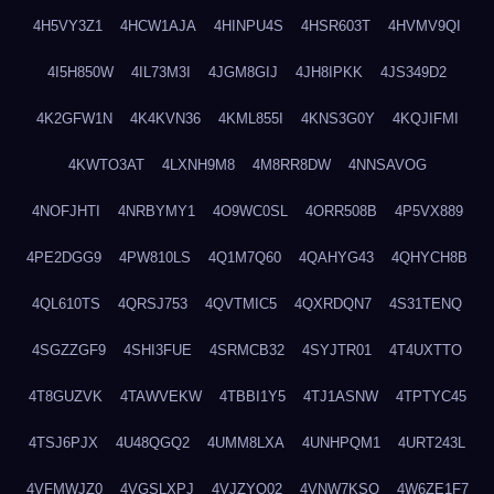
4H5VY3Z1
4HCW1AJA
4HINPU4S
4HSR603T
4HVMV9QI
4I5H850W
4IL73M3I
4JGM8GIJ
4JH8IPKK
4JS349D2
4K2GFW1N
4K4KVN36
4KML855I
4KNS3G0Y
4KQJIFMI
4KWTO3AT
4LXNH9M8
4M8RR8DW
4NNSAVOG
4NOFJHTI
4NRBYMY1
4O9WC0SL
4ORR508B
4P5VX889
4PE2DGG9
4PW810LS
4Q1M7Q60
4QAHYG43
4QHYCH8B
4QL610TS
4QRSJ753
4QVTMIC5
4QXRDQN7
4S31TENQ
4SGZZGF9
4SHI3FUE
4SRMCB32
4SYJTR01
4T4UXTTO
4T8GUZVK
4TAWVEKW
4TBBI1Y5
4TJ1ASNW
4TPTYC45
4TSJ6PJX
4U48QGQ2
4UMM8LXA
4UNHPQM1
4URT243L
4VFMWJZ0
4VGSLXPJ
4VJZYO02
4VNW7KSQ
4W6ZE1F7