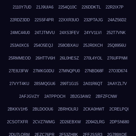
2110Y7UD
21J9UIA6
2254Q10C
226DDKTL
22R2IX7P
22RDZ3DD
22S5F4PR
22XXR3UO
232PTAJG
24AZ56D2
24MC44U0
24TJTMVU
24XS3FEV
24YV1LVI
252T7VNK
253A0XC6
254O5EQJ
258OBXAU
25JR0XCH
25Q8956U
25RMMEOD
26HTTV6H
26L0HESZ
270L4YOL
276UFPNM
27E8J3FW
27MKG0DU
27MNQPU0
27NBD68F
27O3D674
27VYT4KU
28SMQGU6
299T1G15
2A01R6QT
2AAYZL7V
2AFJGVZY
2ATPPOCH
2B2G3AW2
2BFZFCNW
2BKKV1H5
2BLDOOU6
2BRHOLRJ
2CKA0HWT
2CRELPQI
2CSOTXFR
2CVZ7WMG
2D26EBXW
2D942LRG
2DPSN680
2DU7LORM
2EZC76PR
2F53ZH8K
2FFJSSR3
2G789XQE