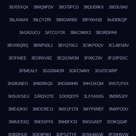
38J0SXQX
38NQ9PDV
38O70PCO
38QUD9KX
39D3U3A0
39LAIWA9
39LCYZRI
39MGWN55
39PXKH1B
3A43DKQP
3AGNJUCU
3ATCGY3X
3BKC9MX3
3BORDPAR
3BVH0QRQ
3BWP93L1
3BYQ70GJ
3C9KPDQV
3CL4BSMV
3EIFINEE
3EORXV8Z
3EQ3JWOM
3F09CZ9V
3F1DPDSC
3F84EALY
3GGDN4OR
3GKCN4NY
3GVOCWRP
3H28UNEO
3H92RKQ0
3HG56NHN
3HHJ1KQM
3HSTLPXX
3HSUVSEU
3JRQV2TE
3JX0QDYF
3LXYAX0G
3M0R5J0Y
3ME42K9J
3MOCREJ1
3MX1P1T9
3MYP6NEF
3N0IPODU
3N8UCE6Q
3NE5SFF6
3NH0FX33
3NISGAEP
3O3KQQ4F
3OBDFAXI
3OE9P0KI
3OPSZTYE
3OSK46GW
3P20H0VW