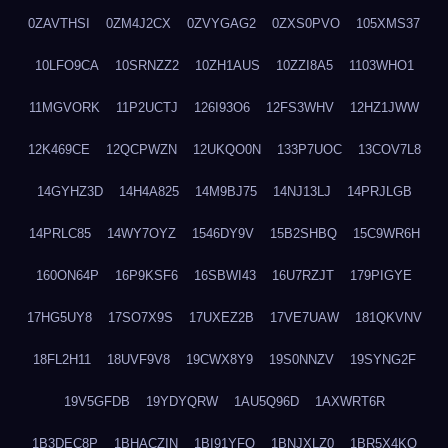
0ZAVTHSI
0ZM4J2CX
0ZVYGAG2
0ZXS0PVO
105XMS37
10LFO9CA
10SRNZZ2
10ZH1AUS
10ZZI8A5
1103WHO1
11MGVORK
11P2UCTJ
126I93O6
12FS3WHV
12HZ1JWW
12K469CE
12QCPWZN
12UKQO0N
133P7UOC
13COV7L8
14GYHZ3D
14H4A825
14M9BJ75
14NJ13LJ
14PRJLGB
14PRLC85
14WY7OYZ
1546DY9V
15B2SHBQ
15C9WR6H
160ON64P
16P9KSF6
16SBWI43
16U7RZJT
179PIGYE
17HG5UY8
17SO7X9S
17UXEZ2B
17VE7UAW
181QKVNV
18FL2H11
18UVF9V8
19CWX8Y9
19S0NNZV
19SYNG2F
19V5GFDB
19YDYQRW
1AU5Q96D
1AXWRT6R
1B3DEC8P
1BHACZIN
1BI91YFQ
1BNJXLZ0
1BR5X4KO