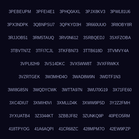
3PEBEUPM
3PFEI4E1
3PHQ0AXL
3PJX8KV3
3PWL81U6
3PX3NDPK
3QBNPSU7
3QPKYD3H
3R660UUO
3R8OBY8R
3RJJOB51
3RM5TAUQ
3RV0N612
3SRBQEDJ
3SXFZOBA
3TBVTN7Z
3TFI7CJL
3TKFBN73
3TTB618D
3TVMVY4A
3VPL82H9
3VS14DKC
3VX5WW8T
3VXFRWKX
3VZRTGEK
3W3MHD4O
3WAD8W9N
3WDTF1N3
3WI8G8SN
3WQDYCWK
3WTTA97N
3WU70G19
3X71FE60
3XC4DIU7
3XMIH0VI
3XMLLD4K
3XWW9P5D
3Y2Z2FMH
3YXUATB4
3Z3344KT
3ZBBJF82
3ZUNKQ9P
40PEO5RM
418TPYOG
41A6AQPI
41CR68ZC
428MPM7O
42EW9PZP