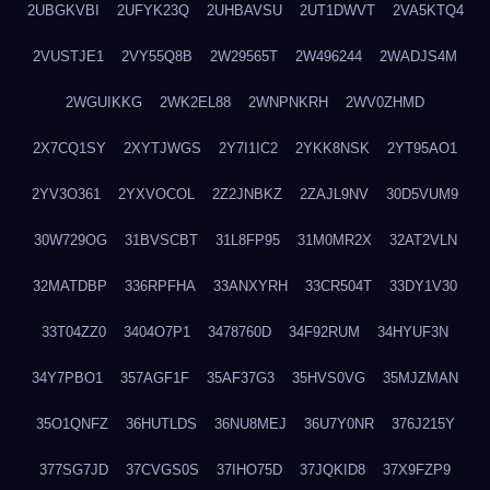
2UBGKVBI
2UFYK23Q
2UHBAVSU
2UT1DWVT
2VA5KTQ4
2VUSTJE1
2VY55Q8B
2W29565T
2W496244
2WADJS4M
2WGUIKKG
2WK2EL88
2WNPNKRH
2WV0ZHMD
2X7CQ1SY
2XYTJWGS
2Y7I1IC2
2YKK8NSK
2YT95AO1
2YV3O361
2YXVOCOL
2Z2JNBKZ
2ZAJL9NV
30D5VUM9
30W729OG
31BVSCBT
31L8FP95
31M0MR2X
32AT2VLN
32MATDBP
336RPFHA
33ANXYRH
33CR504T
33DY1V30
33T04ZZ0
3404O7P1
3478760D
34F92RUM
34HYUF3N
34Y7PBO1
357AGF1F
35AF37G3
35HVS0VG
35MJZMAN
35O1QNFZ
36HUTLDS
36NU8MEJ
36U7Y0NR
376J215Y
377SG7JD
37CVGS0S
37IHO75D
37JQKID8
37X9FZP9