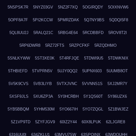
5NSPSK7R
5NYZ03GV
5NZ2F7XQ
5OGIRQDY
5OIXNVW6
5OPF8A7F
5PI2KCCW
5PMRZDAK
5Q7NY9BS
5QDQI5F8
5QL8UU2J
5RALQ21C
5RBG4E64
5RCDBBFD
5ROV8T2I
5RP6DWR8
5RZ72FTS
5RZPCFKF
5RZQDHMO
5SNLKYWW
5ST3XE0K
5T4RFJQE
5TDWI9U5
5TDWKNIX
5THBIEFD
5TVPRN5V
5UJY0QQ2
5UPNX603
5UUMB8OT
5V5K9CVS
5VB3LIYB
5VTXJVNC
5VVNNS1S
5XJ2MR7Y
5XSF9JLS
5XU6ZP3A
5Y0HCRBH
5Y1QS60T
5Y86UZX6
5YB5BBQM
5YHM530M
5YO667IH
5YO7ZQGL
5Z1BWJEZ
5Z1VP9TD
5ZYFJGV9
60IZ2Y44
60X8LPUK
62LJGRE8
6316UU0I
634ZKLU1
63MVU7SW
63SPQINX
63WDQUHH