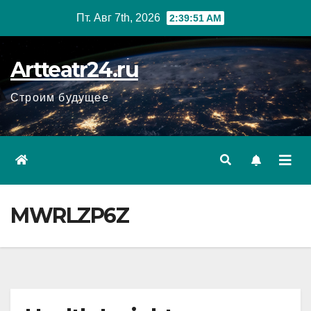
Перейти
Пт. Авг 7th, 2026
2:39:52 AM
к
содержанию
Artteatr24.ru
Строим будущее
MWRLZP6Z