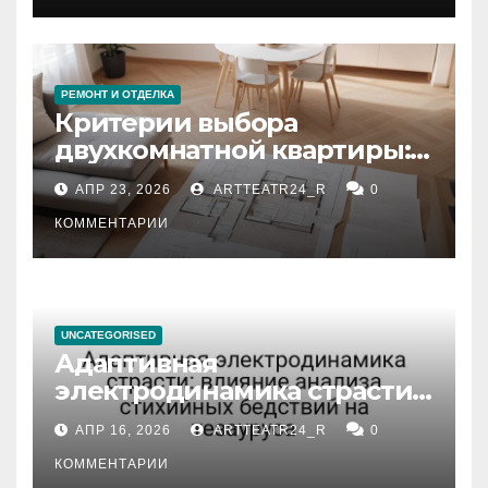
РЕМОНТ И ОТДЕЛКА
Критерии выбора
двухкомнатной квартиры:
планировка, площадь,
АПР 23, 2026
ARTTEATR24_R
0
состояние и документация
КОММЕНТАРИИ
UNCATEGORISED
Адаптивная
электродинамика страсти:
влияние анализа
АПР 16, 2026
ARTTEATR24_R
0
стихийных бедствий на
тезауруса
КОММЕНТАРИИ