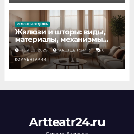
РЕМОНТ И ОТДЕЛКА
Жалюзи и шторы: виды,
материалы, механизмы
управления и уход
НОЯ 12, 2025
ARTTEATR24_R
0
КОММЕНТАРИИ
Artteatr24.ru