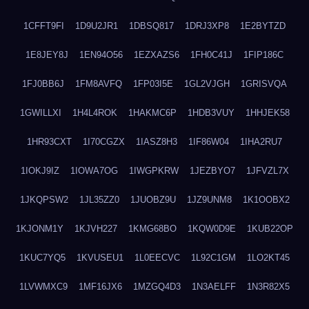
1CFFT9FI
1D9U2JR1
1DBSQ817
1DRJ3XP8
1E2BYTZD
1E8JEY8J
1EN94O56
1EZXAZS6
1FH0C41J
1FIP186C
1FJ0BB6J
1FM8AVFQ
1FP03I5E
1GL2VJGH
1GRISVQA
1GWILLXI
1H4L4ROK
1HAKMC6P
1HDB3VUY
1HHJEK58
1HR93CXT
1I70CGZX
1IASZ8H3
1IF86W04
1IHA2RU7
1IOKJ9IZ
1IOWA7OG
1IWGPKRW
1JEZBYO7
1JFVZL7X
1JKQPSW2
1JL35ZZ0
1JUOBZ9U
1JZ9UNM8
1K1OOBX2
1KJONM1Y
1KJVH227
1KMG68BO
1KQW0D9E
1KUB22OP
1KUC7YQ5
1KVUSEU1
1L0EECVC
1L92C1GM
1LO2KT45
1LVWMXC9
1MF16JX6
1MZGQ4D3
1N3AELFF
1N3R82X5