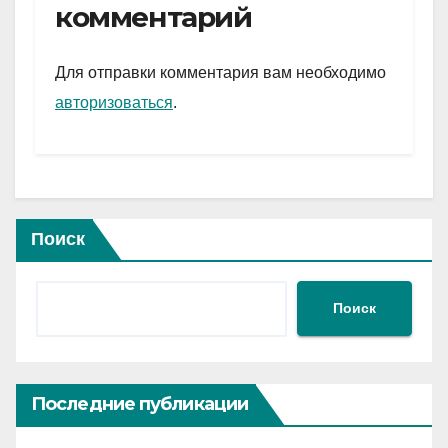
gr
s
а
комментарий
a
A
в
m
p
и
Для отправки комментария вам необходимо
p
ть
авторизоваться
.
Поиск
Поиск
Последние публикации