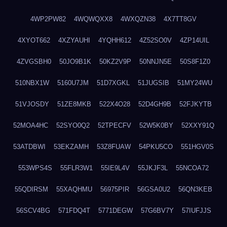
4WP2PW82
4WQWQXX8
4WXQZN38
4X7TT8GV
4XYOT662
4XZYAUHI
4YQHH612
4Z52SO0V
4ZP14UIL
4ZVGSBH0
50JO9B1K
50KZ2V9P
50NNJN5E
50S8F1Z0
510NBX1W
5160U7JM
51D7XGKL
51JUGSIB
51MY24WU
51VJOSDY
51ZE8MKB
522X4O28
52D4GH9B
52FJKYTB
52MOA4HC
52SYO0Q2
52TPECFV
52W5K0BY
52XXY91Q
53ATDBWI
53EKZAMH
53Z8FUAW
54PKU5CO
551HGV0S
553WPS4S
55FLR3W1
55IE9L4V
55JKJF3L
55NCOA72
55QDIRSM
55XAQHMU
56975PIR
56GSA0U2
56QN3KEB
56SCV4BG
571FDQ4T
5771DEGW
57G6BV7Y
57IUFJJS