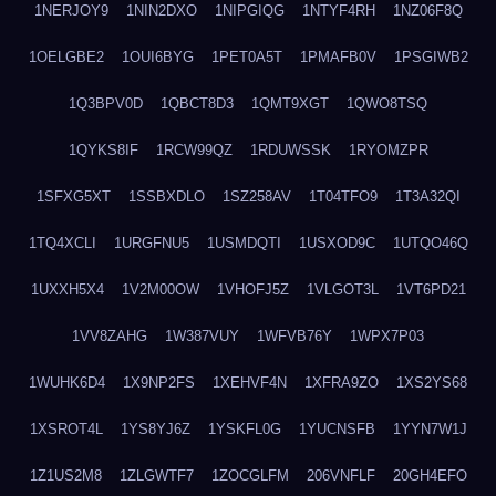
1NERJOY9
1NIN2DXO
1NIPGIQG
1NTYF4RH
1NZ06F8Q
1OELGBE2
1OUI6BYG
1PET0A5T
1PMAFB0V
1PSGIWB2
1Q3BPV0D
1QBCT8D3
1QMT9XGT
1QWO8TSQ
1QYKS8IF
1RCW99QZ
1RDUWSSK
1RYOMZPR
1SFXG5XT
1SSBXDLO
1SZ258AV
1T04TFO9
1T3A32QI
1TQ4XCLI
1URGFNU5
1USMDQTI
1USXOD9C
1UTQO46Q
1UXXH5X4
1V2M00OW
1VHOFJ5Z
1VLGOT3L
1VT6PD21
1VV8ZAHG
1W387VUY
1WFVB76Y
1WPX7P03
1WUHK6D4
1X9NP2FS
1XEHVF4N
1XFRA9ZO
1XS2YS68
1XSROT4L
1YS8YJ6Z
1YSKFL0G
1YUCNSFB
1YYN7W1J
1Z1US2M8
1ZLGWTF7
1ZOCGLFM
206VNFLF
20GH4EFO