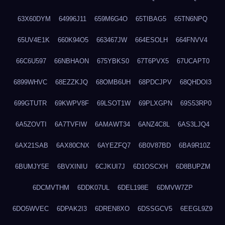
63X60DYM
64996J11
659M6G4O
65TIBAG5
65TN6NPQ
65UV4E1K
660K94O5
663467JW
664ESOLH
664FNVV4
66C6U597
66NBHAON
675YBKS0
67T6PVX5
67UCAPT0
6899WHVC
68EZZKJQ
68OMB6UH
68PDCJPV
68QHDOI3
699GTUTR
69KWPV8F
69LSOT1W
69PLXGPN
69S53RP0
6A5ZOVTI
6A7TVFIW
6AMAWT34
6ANZ4C8L
6AS3LJQ4
6AX21SAB
6AX80CNX
6AYEZFQ7
6B0V87BD
6BA9R10Z
6BUMJY5E
6BVXINIU
6CJKUI7J
6D1OSCXH
6D8BUPZM
6DCMVTHM
6DDK07UL
6DEL198E
6DMVW7ZP
6DO5WVEC
6DPAK2I3
6DREN8XO
6DSSGCV5
6EEGL9Z9