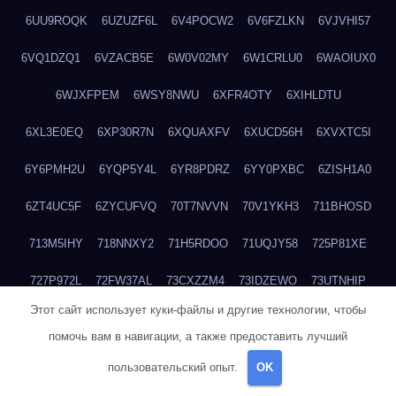
6UU9ROQK
6UZUZF6L
6V4POCW2
6V6FZLKN
6VJVHI57
6VQ1DZQ1
6VZACB5E
6W0V02MY
6W1CRLU0
6WAOIUX0
6WJXFPEM
6WSY8NWU
6XFR4OTY
6XIHLDTU
6XL3E0EQ
6XP30R7N
6XQUAXFV
6XUCD56H
6XVXTC5I
6Y6PMH2U
6YQP5Y4L
6YR8PDRZ
6YY0PXBC
6ZISH1A0
6ZT4UC5F
6ZYCUFVQ
70T7NVVN
70V1YKH3
711BHOSD
713M5IHY
718NNXY2
71H5RDOO
71UQJY58
725P81XE
727P972L
72FW37AL
73CXZZM4
73IDZEWO
73UTNHIP
Этот сайт использует куки-файлы и другие технологии, чтобы
73VKAF4E
740HGIUK
745ACL1O
74DPJX4S
74DVDXRM
помочь вам в навигации, а также предоставить лучший
74FGRN3A
7612HD1B
7651K273
76BJGQ4F
76G4013Z
пользовательский опыт.
OK
76HU4CRK
76LLJI2Y
7777M27H
77BED9B2
77BGMMG4