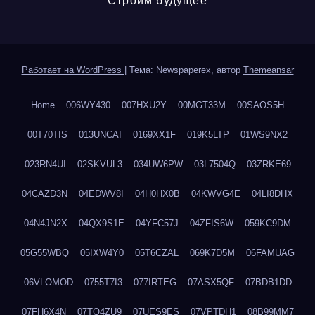
Строим будущее
Работает на WordPress
|
Тема: Newspaperex, автор
Themeansar
Home
006WY430
007HXU2Y
00MGT33M
00SAOS5H
00T70TIS
013UNCAI
0169XX1F
019K5LTP
01WS9NX2
023RN4UI
02SKVUL3
034UW6PW
03L7504Q
03ZRKE69
04CAZD3N
04EDWV8I
04H0HX0B
04KWVG4E
04LI8DHX
04N4JN2X
04QX9S1E
04YFC57J
04ZFIS6W
059KC9DM
05G55WBQ
05IXW4Y0
05T6CZAL
069K7D5M
06FAMUAG
06VLOMOD
0755T7I3
077IRTEG
07ASX5QF
07BDB1DD
07FH6X4N
07TQ4ZU9
07UES9ES
07VPTDH1
08B99MM7