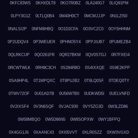
0KFC83WS
0KHXDLT8
0KO7R0BZ
0LA240G7
0LIQ91PM
0LPY3G1Z
0LTLQ0B4
0M40H0CT
0MCMJJJP
0N1LZI50
0NALSI2P
0NFM8HBQ
0O1D2CFA
0O3VCZC0
0OY5HHNM
0P2UDQV4
0P3WEUER
0PHNO5Y4
0PPJIUB7
0PUMEZB4
0QLRKCUP
0QO261FR
0QR27BKM
0QV0STGJ
0R7FXEI4
0RCWTWLK
0RH9C3CH
0S284R8O
0S4IXXQE
0S9E2KPP
0SA9HP4L
0T1MPQXC
0T8PUJB2
0T9LQ0SF
0TDEQ0TY
0TWV72OF
0U01AD7B
0U56W7B0
0UDKWD5I
0UELVNFD
0V2IXSF4
0V3N6SQF
0VJAC930
0VY5ZG3D
0W3LZD86
0W58MBQO
0W5D86N5
0W8SOPXW
0WY1BFPQ
0X4GG1J6
0XAANC43
0XI05VVT
0XLR0SZZ
0XW3VGXD