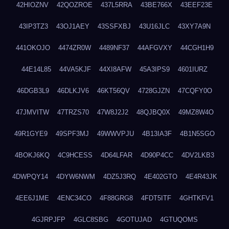
42HIOZNV
42QOZROE
437L5RRA
43BE766X
43EEF23E
43IP3TZ3
43OJ1AEY
43SSFXBJ
43U16JLC
43XY7A9N
441OKOJO
4474ZR0W
4489NF37
44AFGVXY
44CGH1H9
44E14L85
44VA5KJF
44XI8AFW
45A3IPS9
4601IURZ
46DGB3L9
46DLKJV6
46KT56QV
4728GJZN
47CQFY0O
47JMVITW
47TRZS70
47W8J2J2
48QJBQ0X
49MZ8W4O
49R1GYE9
49SPF3MJ
49WWVPJU
4B13IA3F
4B1N5SGO
4BOKJ6KQ
4C9HCESS
4D64LFAR
4D90P4CC
4DV2LKB3
4DWPQY14
4DYW6NWM
4DZ5J3RQ
4E402GTO
4E4R43JK
4EE6J1ME
4ENC34CO
4F88GRG8
4FDT5ITF
4GHTKFV1
4GJRPJFP
4GLC8SBG
4GOTUJAD
4GTUQOMS