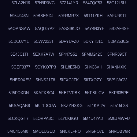
57LA2HJ6
57N9R0VG
57Z141YR
584ZQC53
58G12L5U
595U946N
59BSESDJ
59FRMR7X
59T11ZKH
5AFUR9TL
5AOPNSAW
5AQL07P2
5ASS9KJO
5AY4N3YE
5B3AF4SH
5CDCU7YL
5CWV233T
5DFYUFZ0
5DKYT31C
5DM253CG
5E4JC1TI
5EXK7A7W
5F447S51
5FMM242C
5FNR39CT
5GEF3377
5GYKO7P3
5H18E5N3
5H4C8VII
5HANI4XK
5HER0XEV
5HNS21Z8
5IFXGJFK
5IITXOZY
5IVSLWGV
5J5FOXDN
5KAFKBC4
5KEFVRBK
5KFBILGV
5KP635PE
5KSAQAB8
5KT1DCUW
5KZYHXKG
5L1KPI2V
5L515L3S
5LCKQGH7
5LOVPA8C
5LY0K9GU
5M4U4YA3
5M8JMWFU
5MC4C6M0
5MOLUGED
5NCKLFPQ
5NI5PO7L
5NROBV9R