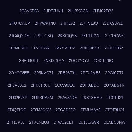
2G8M6D58
2HDT2UKH
2HLBXGGN
2HMC2F0V
2HO7QAUP
2HYWPJNU
2IIHI162
2J4TVL9Q
2JDKS9WZ
2JG4QYDE
2JSJLGSQ
2KKCIQS5
2KL1TDVU
2LCI7CW6
2LN9C5H3
2LVOI55N
2M7YMERZ
2MIQDBKK
2N165DB2
2NFH8OET
2NXDJSMA
2OC6YQYJ
2ODHTNIQ
2OYOC8EB
2P5KVO7J
2PB26F91
2PFU2MB3
2PGICZT7
2PJA33U1
2PK01RCU
2Q6V9UEG
2QFIABDG
2QYABSTR
2R02B74P
2RPXRAZM
2SAV54DE
2SS1XHM0
2T0TIR21
2T4QFIOC
2T8M8OOV
2TGAD2ZO
2TMUAAY5
2TOT3HO1
2TT1JPJ0
2TVCNBU8
2TWC2CET
2U1JCAWR
2UABCBNW