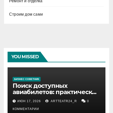
Ремонт и отделка
Строим дом сами
YOU MISSED
БИЗНЕС СОВЕТНИК
Поиск доступных
авиабилетов: практические
рекомендации
ИЮН 17, 2026
ARTTEATR24_R
0
КОММЕНТАРИИ