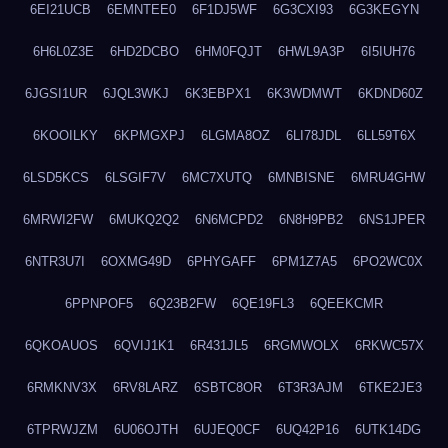
6EI21UCB
6EMNTEE0
6F1DJ5WF
6G3CXI93
6G3KEGYN
6H6L0Z3E
6HD2DCBO
6HM0FQJT
6HWL9A3P
6I5IUH76
6JGSI1UR
6JQL3WKJ
6K3EBPX1
6K3WDMWT
6KDND60Z
6KOOILKY
6KPMGXPJ
6LGMA8OZ
6LI78JDL
6LL59T6X
6LSD5KCS
6LSGIF7V
6MC7XUTQ
6MNBISNE
6MRU4GHW
6MRWI2FW
6MUKQ2Q2
6N6MCPD2
6N8H9PB2
6NS1JPER
6NTR3U7I
6OXMG49D
6PHYGAFF
6PM1Z7A5
6PO2WC0X
6PPNPOF5
6Q23B2FW
6QE19FL3
6QEEKCMR
6QKOAUOS
6QVIJ1K1
6R431JL5
6RGMWOLX
6RKWC57X
6RMKNV3X
6RV8LARZ
6SBTC8OR
6T3R3AJM
6TKE2JE3
6TPRWJZM
6U06OJTH
6UJEQ0CF
6UQ42P16
6UTK14DG