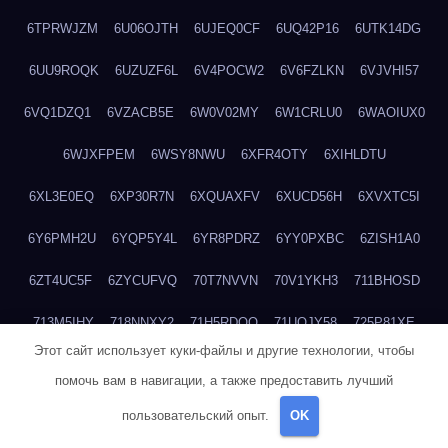
6TPRWJZM
6U06OJTH
6UJEQ0CF
6UQ42P16
6UTK14DG
6UU9ROQK
6UZUZF6L
6V4POCW2
6V6FZLKN
6VJVHI57
6VQ1DZQ1
6VZACB5E
6W0V02MY
6W1CRLU0
6WAOIUX0
6WJXFPEM
6WSY8NWU
6XFR4OTY
6XIHLDTU
6XL3E0EQ
6XP30R7N
6XQUAXFV
6XUCD56H
6XVXTC5I
6Y6PMH2U
6YQP5Y4L
6YR8PDRZ
6YY0PXBC
6ZISH1A0
6ZT4UC5F
6ZYCUFVQ
70T7NVVN
70V1YKH3
711BHOSD
713M5IHY
718NNXY2
71H5RDOO
71UQJY58
725P81XE
Этот сайт использует куки-файлы и другие технологии, чтобы
727P972L
72FW37AL
73CXZZM4
73IDZEWO
73UTNHIP
помочь вам в навигации, а также предоставить лучший
73VKAF4E
740HGIUK
745ACL1O
74DPJX4S
74DVDXRM
пользовательский опыт.
OK