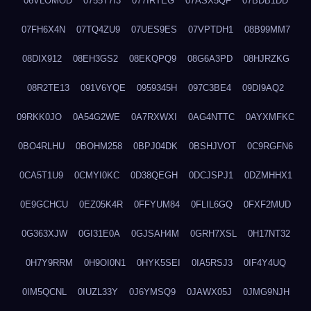
06VLOMOD
0755T7I3
077IRTEG
07ASX5QF
07BDB1DD
07FH6X4N
07TQ4ZU9
07UES9ES
07VPTDH1
08B99MM7
08DIX912
08EH3GS2
08EKQPQ9
08G6A3PD
08HJRZKG
08R2TE13
091V6YQE
0959345H
097C3BE4
09DI9AQ2
09RKK0JO
0A54G2WE
0A7RXWXI
0AG4NTTC
0AYXMFKC
0BO4RLHU
0BOHM258
0BPJ04DK
0BSHJVOT
0C9RGFN6
0CA5T1U9
0CMYI0KC
0D38QEGH
0DCJSPJ1
0DZMHHX1
0E9GCHCU
0EZ05K4R
0FFYUM84
0FLIL6GQ
0FXF2MUD
0G363XJW
0GI31E0A
0GJSAH4M
0GRH7XSL
0H17NT32
0H7Y9RRM
0H9OI0N1
0HYK5SEI
0IA5RSJ3
0IF4Y4UQ
0IM5QCNL
0IUZL33Y
0J6YMSQ9
0JAWX05J
0JMG9NJH