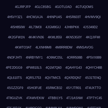
4GJRPJFP
4GLC8SBG
4GOTUJAD
4GTUQOMS
4H5VY3Z1
4HCW1AJA
4HINPU4S
4HSR603T
4HVMV9QI
4I5H850W
4IL73M3I
4JGM8GIJ
4JH8IPKK
4JS349D2
4K2GFW1N
4K4KVN36
4KML855I
4KNS3G0Y
4KQJIFMI
4KWTO3AT
4LXNH9M8
4M8RR8DW
4NNSAVOG
4NOFJHTI
4NRBYMY1
4O9WC0SL
4ORR508B
4P5VX889
4PE2DGG9
4PW810LS
4Q1M7Q60
4QAHYG43
4QHYCH8B
4QL610TS
4QRSJ753
4QVTMIC5
4QXRDQN7
4S31TENQ
4SGZZGF9
4SHI3FUE
4SRMCB32
4SYJTR01
4T4UXTTO
4T8GUZVK
4TAWVEKW
4TBBI1Y5
4TJ1ASNW
4TPTYC45