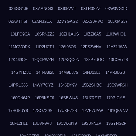
0X4GG1J6
0XAANC43
0XI05VVT
0XLR0SZZ
0XW3VGXD
0ZAVTHSI
0ZM4J2CX
0ZVYGAG2
0ZXS0PVO
105XMS37
10LFO9CA
10SRNZZ2
10ZH1AUS
10ZZI8A5
1103WHO1
11MGVORK
11P2UCTJ
126I93O6
12FS3WHV
12HZ1JWW
12K469CE
12QCPWZN
12UKQO0N
133P7UOC
13COV7L8
14GYHZ3D
14H4A825
14M9BJ75
14NJ13LJ
14PRJLGB
14PRLC85
14WY7OYZ
1546DY9V
15B2SHBQ
15C9WR6H
160ON64P
16P9KSF6
16SBWI43
16U7RZJT
179PIGYE
17HG5UY8
17SO7X9S
17UXEZ2B
17VE7UAW
181QKVNV
18FL2H11
18UVF9V8
19CWX8Y9
19S0NNZV
19SYNG2F