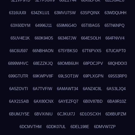
5Z1VP9TD
5ZYFJGV9
60IZ2Y44
60X8LPUK
62LJGRE8
6316UU0I
634ZKLU1
63MVU7SW
63SPQINX
63WDQUHH
63X60DYM
64996J11
659M6G4O
65TIBAG5
65TN6NPQ
65UV4E1K
660K94O5
663467JW
664ESOLH
664FNVV4
66C6U597
66NBHAON
675YBKS0
67T6PVX5
67UCAPT0
6899WHVC
68EZZKJQ
68OMB6UH
68PDCJPV
68QHDOI3
699GTUTR
69KWPV8F
69LSOT1W
69PLXGPN
69S53RP0
6A5ZOVTI
6A7TVFIW
6AMAWT34
6ANZ4C8L
6AS3LJQ4
6AX21SAB
6AX80CNX
6AYEZFQ7
6B0V87BD
6BA9R10Z
6BUMJY5E
6BVXINIU
6CJKUI7J
6D1OSCXH
6D8BUPZM
6DCMVTHM
6DDK07UL
6DEL198E
6DMVW7ZP