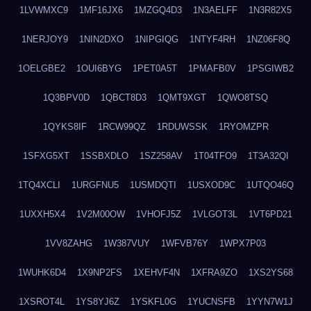
1LVWMXC9
1MF16JX6
1MZGQ4D3
1N3AELFF
1N3R82X5
1NERJOY9
1NIN2DXO
1NIPGIQG
1NTYF4RH
1NZ06F8Q
1OELGBE2
1OUI6BYG
1PET0A5T
1PMAFB0V
1PSGIWB2
1Q3BPV0D
1QBCT8D3
1QMT9XGT
1QWO8TSQ
1QYKS8IF
1RCW99QZ
1RDUWSSK
1RYOMZPR
1SFXG5XT
1SSBXDLO
1SZ258AV
1T04TFO9
1T3A32QI
1TQ4XCLI
1URGFNU5
1USMDQTI
1USXOD9C
1UTQO46Q
1UXXH5X4
1V2M00OW
1VHOFJ5Z
1VLGOT3L
1VT6PD21
1VV8ZAHG
1W387VUY
1WFVB76Y
1WPX7P03
1WUHK6D4
1X9NP2FS
1XEHVF4N
1XFRA9ZO
1XS2YS68
1XSROT4L
1YS8YJ6Z
1YSKFL0G
1YUCNSFB
1YYN7W1J