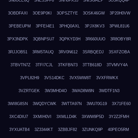
3N8UCE6Q
3NE5SFF6
3NH0FX33
3NISGAEP
3O3KQQ4F
3OBDFAXI
3OE9P0KI
3OPSZTYE
3OSK46GW
3P20H0VW
3PEBEUPM
3PFEI4E1
3PHQ0AXL
3PJX8KV3
3PWL81U6
3PX3NDPK
3QBNPSU7
3QPKYD3H
3R660UUO
3R8OBY8R
3RJJOB51
3RM5TAUQ
3RV0N612
3SRBQEDJ
3SXFZOBA
3TBVTN7Z
3TFI7CJL
3TKFBN73
3TTB618D
3TVMVY4A
3VPL82H9
3VS14DKC
3VX5WW8T
3VXFRWKX
3VZRTGEK
3W3MHD4O
3WAD8W9N
3WDTF1N3
3WI8G8SN
3WQDYCWK
3WTTA97N
3WU70G19
3X71FE60
3XC4DIU7
3XMIH0VI
3XMLLD4K
3XWW9P5D
3Y2Z2FMH
3YXUATB4
3Z3344KT
3ZBBJF82
3ZUNKQ9P
40PEO5RM