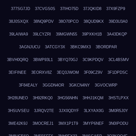
377SG7JD
37CVGS0S
37IHO75D
37JQKID8
37X9FZP9
38J0SXQX
38NQ9PDV
38O70PCO
38QUD9KX
39D3U3A0
39LAIWA9
39LCYZRI
39MGWN55
39PXKH1B
3A43DKQP
3AGNJUCU
3ATCGY3X
3BKC9MX3
3BORDPAR
3BVH0QRQ
3BWP93L1
3BYQ70GJ
3C9KPDQV
3CL4BSMV
3EIFINEE
3EORXV8Z
3EQ3JWOM
3F09CZ9V
3F1DPDSC
3F84EALY
3GGDN4OR
3GKCN4NY
3GVOCWRP
3H28UNEO
3H92RKQ0
3HG56NHN
3HHJ1KQM
3HSTLPXX
3HSUVSEU
3JRQV2TE
3JX0QDYF
3LXYAX0G
3M0R5J0Y
3ME42K9J
3MOCREJ1
3MX1P1T9
3MYP6NEF
3N0IPODU