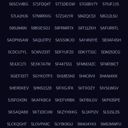
56SCV4BG
571FDQ4T
5771DEGW
57G6BV7Y
57IUFJJS
57LA2HJ6
57N9R0VG
57Z141YR
584ZQC53
58G12L5U
595U946N
59BSESDJ
59FRMR7X
59T11ZKH
5AFUR9TL
5AOPNSAW
5AQL07P2
5ASS9KJO
5AY4N3YE
5B3AF4SH
5CDCU7YL
5CWV233T
5DFYUFZ0
5DKYT31C
5DM253CG
5E4JC1TI
5EXK7A7W
5F447S51
5FMM242C
5FNR39CT
5GEF3377
5GYKO7P3
5H18E5N3
5H4C8VII
5HANI4XK
5HER0XEV
5HNS21Z8
5IFXGJFK
5IITXOZY
5IVSLWGV
5J5FOXDN
5KAFKBC4
5KEFVRBK
5KFBILGV
5KP635PE
5KSAQAB8
5KT1DCUW
5KZYHXKG
5L1KPI2V
5L515L3S
5LCKQGH7
5LOVPA8C
5LY0K9GU
5M4U4YA3
5M8JMWFU