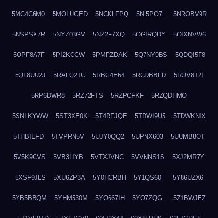
5MC4C6M0
5MOLUGED
5NCKLFPQ
5NI5PO7L
5NROBV9R
5NSPSK7R
5NYZ03GV
5NZ2F7XQ
5OGIRQDY
5OIXNVW6
5OPF8A7F
5PI2KCCW
5PMRZDAK
5Q7NY9BS
5QDQI5F8
5QL8UU2J
5RALQ21C
5RBG4E64
5RCDBBFD
5ROV8T2I
5RP6DWR8
5RZ72FTS
5RZPCFKF
5RZQDHMO
5SNLKYWW
5ST3XE0K
5T4RFJQE
5TDWI9U5
5TDWKNIX
5THBIEFD
5TVPRN5V
5UJY0QQ2
5UPNX603
5UUMB8OT
5V5K9CVS
5VB3LIYB
5VTXJVNC
5VVNNS1S
5XJ2MR7Y
5XSF9JLS
5XU6ZP3A
5Y0HCRBH
5Y1QS60T
5Y86UZX6
5YB5BBQM
5YHM530M
5YO667IH
5YO7ZQGL
5Z1BWJEZ