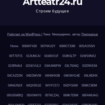
Artteatr24.ru
Строим будущее
Работает на WordPress
|
Тема: Newspaperex, автор
Themeansar
Home
006WY430
007HXU2Y
00MGT33M
00SAOS5H
00T70TIS
013UNCAI
0169XX1F
019K5LTP
01WS9NX2
023RN4UI
02SKVUL3
034UW6PW
03L7504Q
03ZRKE69
04CAZD3N
04EDWV8I
04H0HX0B
04KWVG4E
04LI8DHX
04N4JN2X
04QX9S1E
04YFC57J
04ZFIS6W
059KC9DM
05G55WBQ
05IXW4Y0
05T6CZAL
069K7D5M
06FAMUAG