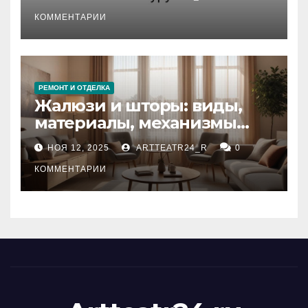
стихийных бедствий на
тезауруса
КОММЕНТАРИИ
РЕМОНТ И ОТДЕЛКА
Жалюзи и шторы: виды,
материалы, механизмы
управления и уход
НОЯ 12, 2025
ARTTEATR24_R
0
КОММЕНТАРИИ