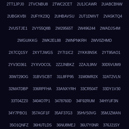
2TT1JPJ0
2TVCNBU8
2TWC2CET
2U1JCAWR
2UABCBNW
2UBGKVBI
2UFYK23Q
2UHBAVSU
2UT1DWVT
2VA5KTQ4
2VUSTJE1
2VY55Q8B
2W29565T
2W496244
2WADJS4M
2WGUIKKG
2WK2EL88
2WNPNKRH
2WV0ZHMD
2X7CQ1SY
2XYTJWGS
2Y7I1IC2
2YKK8NSK
2YT95AO1
2YV3O361
2YXVOCOL
2Z2JNBKZ
2ZAJL9NV
30D5VUM9
30W729OG
31BVSCBT
31L8FP95
31M0MR2X
32AT2VLN
32MATDBP
336RPFHA
33ANXYRH
33CR504T
33DY1V30
33T04ZZ0
3404O7P1
3478760D
34F92RUM
34HYUF3N
34Y7PBO1
357AGF1F
35AF37G3
35HVS0VG
35MJZMAN
35O1QNFZ
36HUTLDS
36NU8MEJ
36U7Y0NR
376J215Y