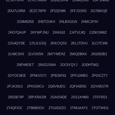
2CSOTXFR
2CVZ7WMG
2D26EBXW
2D942LRG
2DPSN680
2DU7LORM
2EZC76PR
2F53ZH8K
2FFJSSR3
2G789XQE
2G8M6D58
2HDT2UKH
2HLBXGGN
2HMC2F0V
2HO7QAUP
2HYWPJNU
2IIHI162
2J4TVL9Q
2JDKS9WZ
2JG4QYDE
2JSJLGSQ
2KKCIQS5
2KL1TDVU
2LCI7CW6
2LN9C5H3
2LVOI55N
2M7YMERZ
2MIQDBKK
2N165DB2
2NFH8OET
2NXDJSMA
2OC6YQYJ
2ODHTNIQ
2OYOC8EB
2P5KVO7J
2PB26F91
2PFU2MB3
2PGICZT7
2PJA33U1
2PK01RCU
2Q6V9UEG
2QFIABDG
2QYABSTR
2R02B74P
2RPXRAZM
2SAV54DE
2SS1XHM0
2T0TIR21
2T4QFIOC
2T8M8OOV
2TGAD2ZO
2TMUAAY5
2TOT3HO1