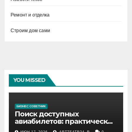
Ремонт и отделка
Строим дом сами
YOU MISSED
БИЗНЕС СОВЕТНИК
Поиск доступных
авиабилетов: практические
рекомендации
ИЮН 17, 2026
ARTTEATR24_R
0