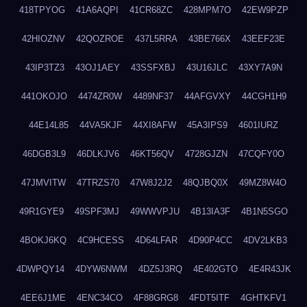
418TPYOG
41A6AQPI
41CR68ZC
428MPM7O
42EW9PZP
42HIOZNV
42QOZROE
437L5RRA
43BE766X
43EEF23E
43IP3TZ3
43OJ1AEY
43SSFXBJ
43U16JLC
43XY7A9N
441OKOJO
4474ZR0W
4489NF37
44AFGVXY
44CGH1H9
44E14L85
44VA5KJF
44XI8AFW
45A3IPS9
4601IURZ
46DGB3L9
46DLKJV6
46KT56QV
4728GJZN
47CQFY0O
47JMVITW
47TRZS70
47W8J2J2
48QJBQ0X
49MZ8W4O
49R1GYE9
49SPF3MJ
49WWVPJU
4B13IA3F
4B1N5SGO
4BOKJ6KQ
4C9HCESS
4D64LFAR
4D90P4CC
4DV2LKB3
4DWPQY14
4DYW6NWM
4DZ5J3RQ
4E402GTO
4E4R43JK
4EE6J1ME
4ENC34CO
4F88GRG8
4FDT5ITF
4GHTKFV1