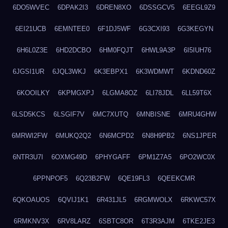
6DO5WVEC
6DPAK2I3
6DREN8XO
6DSSGCV5
6EEGL9Z9
6EI21UCB
6EMNTEE0
6F1DJ5WF
6G3CXI93
6G3KEGYN
6H6L0Z3E
6HD2DCBO
6HM0FQJT
6HWL9A3P
6I5IUH76
6JGSI1UR
6JQL3WKJ
6K3EBPX1
6K3WDMWT
6KDND60Z
6KOOILKY
6KPMGXPJ
6LGMA8OZ
6LI78JDL
6LL59T6X
6LSD5KCS
6LSGIF7V
6MC7XUTQ
6MNBISNE
6MRU4GHW
6MRWI2FW
6MUKQ2Q2
6N6MCPD2
6N8H9PB2
6NS1JPER
6NTR3U7I
6OXMG49D
6PHYGAFF
6PM1Z7A5
6PO2WC0X
6PPNPOF5
6Q23B2FW
6QE19FL3
6QEEKCMR
6QKOAUOS
6QVIJ1K1
6R431JL5
6RGMWOLX
6RKWC57X
6RMKNV3X
6RV8LARZ
6SBTC8OR
6T3R3AJM
6TKE2JE3