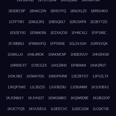
19V5GFDB
19YDYQRW
1AU5Q96D
1AXWRT6R
1B3DEC8P
1BHACZIN
1BI91YFQ
1BNJXLZ0
1BR5X4KO
1CFFT9FI
1D9U2JR1
1DBSQ817
1DRJ3XP8
1E2BYTZD
1E8JEY8J
1EN94O56
1EZXAZS6
1FH0C41J
1FIP186C
1FJ0BB6J
1FM8AVFQ
1FP03I5E
1GL2VJGH
1GRISVQA
1GWILLXI
1H4L4ROK
1HAKMC6P
1HDB3VUY
1HHJEK58
1HR93CXT
1I70CGZX
1IASZ8H3
1IF86W04
1IHA2RU7
1IOKJ9IZ
1IOWA7OG
1IWGPKRW
1JEZBYO7
1JFVZL7X
1JKQPSW2
1JL35ZZ0
1JUOBZ9U
1JZ9UNM8
1K1OOBX2
1KJONM1Y
1KJVH227
1KMG68BO
1KQW0D9E
1KUB22OP
1KUC7YQ5
1KVUSEU1
1L0EECVC
1L92C1GM
1LO2KT45