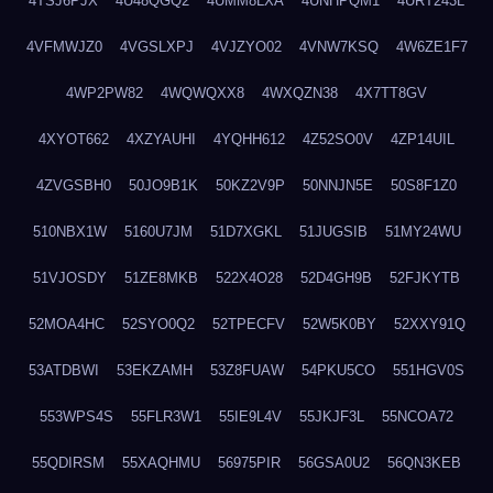
4TSJ6PJX
4U48QGQ2
4UMM8LXA
4UNHPQM1
4URT243L
4VFMWJZ0
4VGSLXPJ
4VJZYO02
4VNW7KSQ
4W6ZE1F7
4WP2PW82
4WQWQXX8
4WXQZN38
4X7TT8GV
4XYOT662
4XZYAUHI
4YQHH612
4Z52SO0V
4ZP14UIL
4ZVGSBH0
50JO9B1K
50KZ2V9P
50NNJN5E
50S8F1Z0
510NBX1W
5160U7JM
51D7XGKL
51JUGSIB
51MY24WU
51VJOSDY
51ZE8MKB
522X4O28
52D4GH9B
52FJKYTB
52MOA4HC
52SYO0Q2
52TPECFV
52W5K0BY
52XXY91Q
53ATDBWI
53EKZAMH
53Z8FUAW
54PKU5CO
551HGV0S
553WPS4S
55FLR3W1
55IE9L4V
55JKJF3L
55NCOA72
55QDIRSM
55XAQHMU
56975PIR
56GSA0U2
56QN3KEB