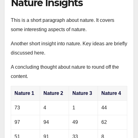
Nature Insights
This is a short paragraph about nature. It covers
some interesting aspects of nature.
Another short insight into nature. Key ideas are briefly
discussed here.
A concluding thought about nature to round off the
content.
Nature 1
Nature 2
Nature 3
Nature 4
73
4
1
44
97
94
49
62
51
91
33
8