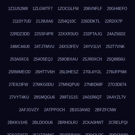
1Z1US2M8
1ZLGWTF7
1ZOCGLFM
206VNFLF
20GH4EFO
2110Y7UD
21J9UIA6
2254Q10C
226DDKTL
22R2IX7P
22RDZ3DD
22S5F4PR
22XXR3UO
232PTAJG
24AZ56D2
24MC44U0
24TJTMVU
24XS3FEV
24YV1LVI
252T7VNK
253A0XC6
254O5EQJ
258OBXAU
25JR0XCH
25Q8956U
25RMMEOD
26HTTV6H
26L0HESZ
270L4YOL
276UFPNM
27E8J3FW
27MKG0DU
27MNQPU0
27NBD68F
27O3D674
27VYT4KU
28SMQGU6
299T1G15
2A01R6QT
2AAYZL7V
2AFJGVZY
2ATPPOCH
2B2G3AW2
2BFZFCNW
2BKKV1H5
2BLDOOU6
2BRHOLRJ
2CKA0HWT
2CRELPQI