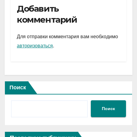
e
er
at
ail
р
Добавить
gr
s
а
комментарий
a
A
в
m
p
и
Для отправки комментария вам необходимо
p
ть
авторизоваться
.
Поиск
Поиск