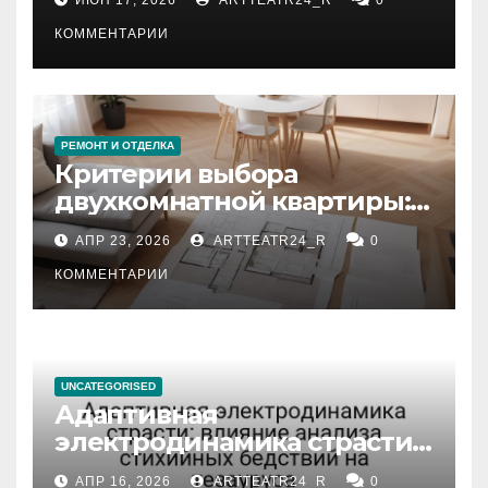
КОММЕНТАРИИ
РЕМОНТ И ОТДЕЛКА
Критерии выбора
двухкомнатной квартиры:
планировка, площадь,
АПР 23, 2026
ARTTEATR24_R
0
состояние и документация
КОММЕНТАРИИ
UNCATEGORISED
Адаптивная
электродинамика страсти:
влияние анализа
АПР 16, 2026
ARTTEATR24_R
0