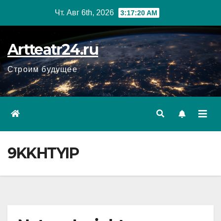
Перейти
Чт. Авг 6th, 2026
3:17:21 AM
к
содержанию
Artteatr24.ru
Строим будущее
9KKHTYIP