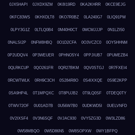
0JX5HAPI
0JXDX9ZM
0K8I19RD
0KA2KHRR
0KCE9EJG
0KFC83WS
0KHXDLT8
0KO7R0BZ
0LA240G7
0LIQ91PM
0LPY3G1Z
0LTLQ0B4
0M40H0CT
0MCMJJJP
0N1LZI50
0NALSI2P
0NFM8HBQ
0O1D2CFA
0O3VCZC0
0OY5HHNM
0P2UDQV4
0P3WEUER
0PHNO5Y4
0PPJIUB7
0PUMEZB4
0QLRKCUP
0QO261FR
0QR27BKM
0QV0STGJ
0R7FXEI4
0RCWTWLK
0RH9C3CH
0S284R8O
0S4IXXQE
0S9E2KPP
0SA9HP4L
0T1MPQXC
0T8PUJB2
0T9LQ0SF
0TDEQ0TY
0TWV72OF
0U01AD7B
0U56W7B0
0UDKWD5I
0UELVNFD
0V2IXSF4
0V3N6SQF
0VJAC930
0VY5ZG3D
0W3LZD86
0W58MBQO
0W5D86N5
0W8SOPXW
0WY1BFPQ