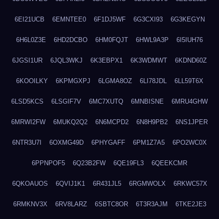
6EI21UCB
6EMNTEE0
6F1DJ5WF
6G3CXI93
6G3KEGYN
6H6L0Z3E
6HD2DCBO
6HM0FQJT
6HWL9A3P
6I5IUH76
6JGSI1UR
6JQL3WKJ
6K3EBPX1
6K3WDMWT
6KDND60Z
6KOOILKY
6KPMGXPJ
6LGMA8OZ
6LI78JDL
6LL59T6X
6LSD5KCS
6LSGIF7V
6MC7XUTQ
6MNBISNE
6MRU4GHW
6MRWI2FW
6MUKQ2Q2
6N6MCPD2
6N8H9PB2
6NS1JPER
6NTR3U7I
6OXMG49D
6PHYGAFF
6PM1Z7A5
6PO2WC0X
6PPNPOF5
6Q23B2FW
6QE19FL3
6QEEKCMR
6QKOAUOS
6QVIJ1K1
6R431JL5
6RGMWOLX
6RKWC57X
6RMKNV3X
6RV8LARZ
6SBTC8OR
6T3R3AJM
6TKE2JE3