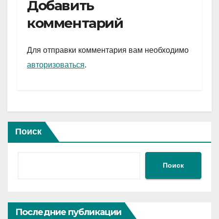
e
er
at
ail
р
Добавить
gr
s
а
комментарий
a
A
в
m
p
и
Для отправки комментария вам необходимо
p
ть
авторизоваться
.
Поиск
Поиск
Последние публикации