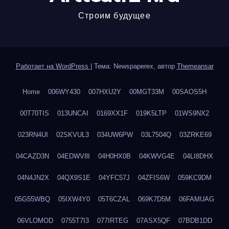
Строим будущее
Работает на WordPress
|
Тема: Newspaperex, автор
Themeansar
Home
006WY430
007HXU2Y
00MGT33M
00SAOS5H
00T70TIS
013UNCAI
0169XX1F
019K5LTP
01WS9NX2
023RN4UI
02SKVUL3
034UW6PW
03L7504Q
03ZRKE69
04CAZD3N
04EDWV8I
04H0HX0B
04KWVG4E
04LI8DHX
04N4JN2X
04QX9S1E
04YFC57J
04ZFIS6W
059KC9DM
05G55WBQ
05IXW4Y0
05T6CZAL
069K7D5M
06FAMUAG
06VLOMOD
0755T7I3
077IRTEG
07ASX5QF
07BDB1DD