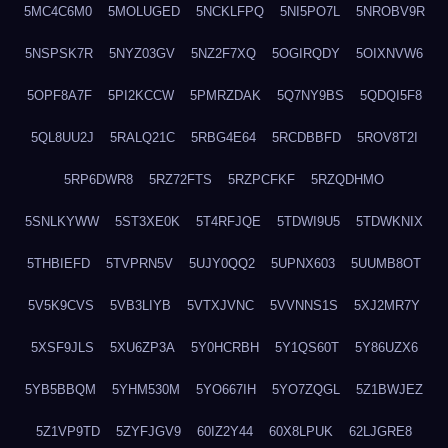
5MC4C6M0
5MOLUGED
5NCKLFPQ
5NI5PO7L
5NROBV9R
5NSPSK7R
5NYZ03GV
5NZ2F7XQ
5OGIRQDY
5OIXNVW6
5OPF8A7F
5PI2KCCW
5PMRZDAK
5Q7NY9BS
5QDQI5F8
5QL8UU2J
5RALQ21C
5RBG4E64
5RCDBBFD
5ROV8T2I
5RP6DWR8
5RZ72FTS
5RZPCFKF
5RZQDHMO
5SNLKYWW
5ST3XE0K
5T4RFJQE
5TDWI9U5
5TDWKNIX
5THBIEFD
5TVPRN5V
5UJY0QQ2
5UPNX603
5UUMB8OT
5V5K9CVS
5VB3LIYB
5VTXJVNC
5VVNNS1S
5XJ2MR7Y
5XSF9JLS
5XU6ZP3A
5Y0HCRBH
5Y1QS60T
5Y86UZX6
5YB5BBQM
5YHM530M
5YO667IH
5YO7ZQGL
5Z1BWJEZ
5Z1VP9TD
5ZYFJGV9
60IZ2Y44
60X8LPUK
62LJGRE8