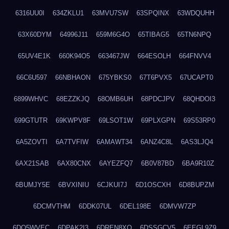
6316UU0I
634ZKLU1
63MVU7SW
63SPQINX
63WDQUHH
63X60DYM
64996J11
659M6G4O
65TIBAG5
65TN6NPQ
65UV4E1K
660K94O5
663467JW
664ESOLH
664FNVV4
66C6U597
66NBHAON
675YBKS0
67T6PVX5
67UCAPT0
6899WHVC
68EZZKJQ
68OMB6UH
68PDCJPV
68QHDOI3
699GTUTR
69KWPV8F
69LSOT1W
69PLXGPN
69S53RP0
6A5ZOVTI
6A7TVFIW
6AMAWT34
6ANZ4C8L
6AS3LJQ4
6AX21SAB
6AX80CNX
6AYEZFQ7
6B0V87BD
6BA9R10Z
6BUMJY5E
6BVXINIU
6CJKUI7J
6D1OSCXH
6D8BUPZM
6DCMVTHM
6DDK07UL
6DEL198E
6DMVW7ZP
6DO5WVEC
6DPAK2I3
6DREN8XO
6DSSGCV5
6EEGL9Z9