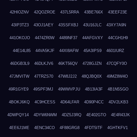
42HIOZNV
42QOZROE
437L5RRA
43BE766X
43EEF23E
43IP3TZ3
43OJ1AEY
43SSFXBJ
43U16JLC
43XY7A9N
441OKOJO
4474ZR0W
4489NF37
44AFGVXY
44CGH1H9
44E14L85
44VA5KJF
44XI8AFW
45A3IPS9
4601IURZ
46DGB3L9
46DLKJV6
46KT56QV
4728GJZN
47CQFY0O
47JMVITW
47TRZS70
47W8J2J2
48QJBQ0X
49MZ8W4O
49R1GYE9
49SPF3MJ
49WWVPJU
4B13IA3F
4B1N5SGO
4BOKJ6KQ
4C9HCESS
4D64LFAR
4D90P4CC
4DV2LKB3
4DWPQY14
4DYW6NWM
4DZ5J3RQ
4E402GTO
4E4R43JK
4EE6J1ME
4ENC34CO
4F88GRG8
4FDT5ITF
4GHTKFV1