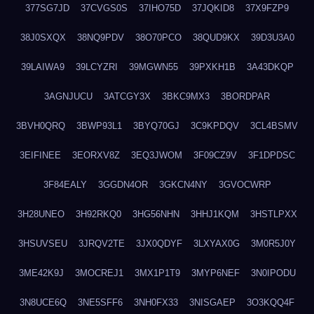
377SG7JD
37CVGS0S
37IHO75D
37JQKID8
37X9FZP9
38J0SXQX
38NQ9PDV
38O70PCO
38QUD9KX
39D3U3A0
39LAIWA9
39LCYZRI
39MGWN55
39PXKH1B
3A43DKQP
3AGNJUCU
3ATCGY3X
3BKC9MX3
3BORDPAR
3BVH0QRQ
3BWP93L1
3BYQ70GJ
3C9KPDQV
3CL4BSMV
3EIFINEE
3EORXV8Z
3EQ3JWOM
3F09CZ9V
3F1DPDSC
3F84EALY
3GGDN4OR
3GKCN4NY
3GVOCWRP
3H28UNEO
3H92RKQ0
3HG56NHN
3HHJ1KQM
3HSTLPXX
3HSUVSEU
3JRQV2TE
3JX0QDYF
3LXYAX0G
3M0R5J0Y
3ME42K9J
3MOCREJ1
3MX1P1T9
3MYP6NEF
3N0IPODU
3N8UCE6Q
3NE5SFF6
3NH0FX33
3NISGAEP
3O3KQQ4F