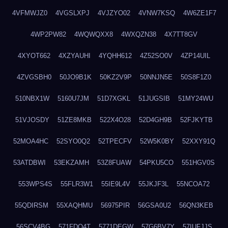
4VFMWJZ0
4VGSLXPJ
4VJZYO02
4VNW7KSQ
4W6ZE1F7
4WP2PW82
4WQWQXX8
4WXQZN38
4X7TT8GV
4XYOT662
4XZYAUHI
4YQHH612
4Z52SO0V
4ZP14UIL
4ZVGSBH0
50JO9B1K
50KZ2V9P
50NNJN5E
50S8F1Z0
510NBX1W
5160U7JM
51D7XGKL
51JUGSIB
51MY24WU
51VJOSDY
51ZE8MKB
522X4O28
52D4GH9B
52FJKYTB
52MOA4HC
52SYO0Q2
52TPECFV
52W5K0BY
52XXY91Q
53ATDBWI
53EKZAMH
53Z8FUAW
54PKU5CO
551HGV0S
553WPS4S
55FLR3W1
55IE9L4V
55JKJF3L
55NCOA72
55QDIRSM
55XAQHMU
56975PIR
56GSA0U2
56QN3KEB
56SCV4BG
571FDQ4T
5771DEGW
57G6BV7Y
57IUFJJS