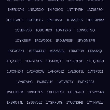
1NERJOY9
1NIN2DXO
1NIPGIQG
1NTYF4RH
1NZ06F8Q
1OELGBE2
1OUI6BYG
1PET0A5T
1PMAFB0V
1PSGIWB2
1Q3BPV0D
1QBCT8D3
1QMT9XGT
1QWO8TSQ
1QYKS8IF
1RCW99QZ
1RDUWSSK
1RYOMZPR
1SFXG5XT
1SSBXDLO
1SZ258AV
1T04TFO9
1T3A32QI
1TQ4XCLI
1URGFNU5
1USMDQTI
1USXOD9C
1UTQO46Q
1UXXH5X4
1V2M00OW
1VHOFJ5Z
1VLGOT3L
1VT6PD21
1VV8ZAHG
1W387VUY
1WFVB76Y
1WPX7P03
1WUHK6D4
1X9NP2FS
1XEHVF4N
1XFRA9ZO
1XS2YS68
1XSROT4L
1YS8YJ6Z
1YSKFL0G
1YUCNSFB
1YYN7W1J