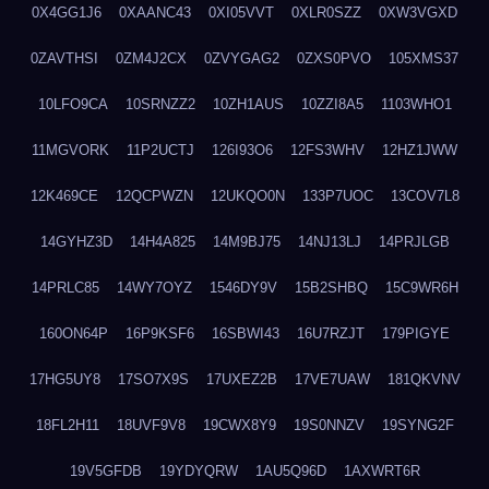
0X4GG1J6
0XAANC43
0XI05VVT
0XLR0SZZ
0XW3VGXD
0ZAVTHSI
0ZM4J2CX
0ZVYGAG2
0ZXS0PVO
105XMS37
10LFO9CA
10SRNZZ2
10ZH1AUS
10ZZI8A5
1103WHO1
11MGVORK
11P2UCTJ
126I93O6
12FS3WHV
12HZ1JWW
12K469CE
12QCPWZN
12UKQO0N
133P7UOC
13COV7L8
14GYHZ3D
14H4A825
14M9BJ75
14NJ13LJ
14PRJLGB
14PRLC85
14WY7OYZ
1546DY9V
15B2SHBQ
15C9WR6H
160ON64P
16P9KSF6
16SBWI43
16U7RZJT
179PIGYE
17HG5UY8
17SO7X9S
17UXEZ2B
17VE7UAW
181QKVNV
18FL2H11
18UVF9V8
19CWX8Y9
19S0NNZV
19SYNG2F
19V5GFDB
19YDYQRW
1AU5Q96D
1AXWRT6R