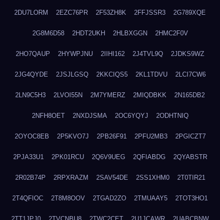
2DU7LORM
2EZC76PR
2F53ZH8K
2FFJSSR3
2G789XQE
2G8M6D58
2HDT2UKH
2HLBXGGN
2HMC2F0V
2HO7QAUP
2HYWPJNU
2IIHI162
2J4TVL9Q
2JDKS9WZ
2JG4QYDE
2JSJLGSQ
2KKCIQS5
2KL1TDVU
2LCI7CW6
2LN9C5H3
2LVOI55N
2M7YMERZ
2MIQDBKK
2N165DB2
2NFH8OET
2NXDJSMA
2OC6YQYJ
2ODHTNIQ
2OYOC8EB
2P5KVO7J
2PB26F91
2PFU2MB3
2PGICZT7
2PJA33U1
2PK01RCU
2Q6V9UEG
2QFIABDG
2QYABSTR
2R02B74P
2RPXRAZM
2SAV54DE
2SS1XHM0
2T0TIR21
2T4QFIOC
2T8M8OOV
2TGAD2ZO
2TMUAAY5
2TOT3HO1
2TT1JPJ0
2TVCNBU8
2TWC2CET
2U1JCAWR
2UABCBNW