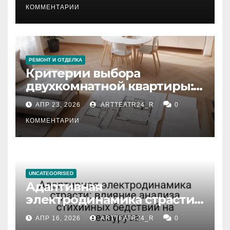
КОММЕНТАРИИ
РЕМОНТ И ОТДЕЛКА
Критерии выбора
двухкомнатной квартиры:
планировка, площадь,
АПР 23, 2026
ARTTEATR24_R
0
состояние и документация
КОММЕНТАРИИ
UNCATEGORISED
Адаптивная
электродинамика страсти:
влияние анализа
АПР 16, 2026
ARTTEATR24_R
0
стихийных бедствий на