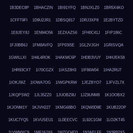
1B3DEC8P
1BHACZIN
1BI91YFQ
1BNJXLZ0
1BR5X4KO
1CFFT9FI
1D9U2JR1
1DBSQ817
1DRJ3XP8
1E2BYTZD
1E8JEY8J
1EN94O56
1EZXAZS6
1FH0C41J
1FIP186C
1FJ0BB6J
1FM8AVFQ
1FP03I5E
1GL2VJGH
1GRISVQA
1GWILLXI
1H4L4ROK
1HAKMC6P
1HDB3VUY
1HHJEK58
1HR93CXT
1I70CGZX
1IASZ8H3
1IF86W04
1IHA2RU7
1IOKJ9IZ
1IOWA7OG
1IWGPKRW
1JEZBYO7
1JFVZL7X
1JKQPSW2
1JL35ZZ0
1JUOBZ9U
1JZ9UNM8
1K1OOBX2
1KJONM1Y
1KJVH227
1KMG68BO
1KQW0D9E
1KUB22OP
1KUC7YQ5
1KVUSEU1
1L0EECVC
1L92C1GM
1LO2KT45
1LVWMXC9
1MF16JX6
1MZGQ4D3
1N3AELFF
1N3R82X5