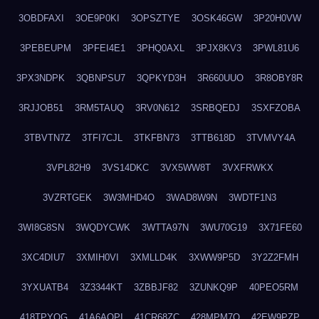
3OBDFAXI
3OE9P0KI
3OPSZTYE
3OSK46GW
3P20H0VW
3PEBEUPM
3PFEI4E1
3PHQ0AXL
3PJX8KV3
3PWL81U6
3PX3NDPK
3QBNPSU7
3QPKYD3H
3R660UUO
3R8OBY8R
3RJJOB51
3RM5TAUQ
3RV0N612
3SRBQEDJ
3SXFZOBA
3TBVTN7Z
3TFI7CJL
3TKFBN73
3TTB618D
3TVMVY4A
3VPL82H9
3VS14DKC
3VX5WW8T
3VXFRWKX
3VZRTGEK
3W3MHD4O
3WAD8W9N
3WDTF1N3
3WI8G8SN
3WQDYCWK
3WTTA97N
3WU70G19
3X71FE60
3XC4DIU7
3XMIH0VI
3XMLLD4K
3XWW9P5D
3Y2Z2FMH
3YXUATB4
3Z3344KT
3ZBBJF82
3ZUNKQ9P
40PEO5RM
418TPYOG
41A6AQPI
41CR68ZC
428MPM7O
42EW9PZP