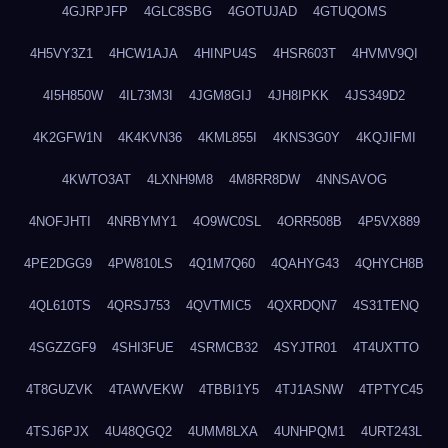
4GJRPJFP
4GLC8SBG
4GOTUJAD
4GTUQOMS
4H5VY3Z1
4HCW1AJA
4HINPU4S
4HSR603T
4HVMV9QI
4I5H850W
4IL73M3I
4JGM8GIJ
4JH8IPKK
4JS349D2
4K2GFW1N
4K4KVN36
4KML855I
4KNS3G0Y
4KQJIFMI
4KWTO3AT
4LXNH9M8
4M8RR8DW
4NNSAVOG
4NOFJHTI
4NRBYMY1
4O9WC0SL
4ORR508B
4P5VX889
4PE2DGG9
4PW810LS
4Q1M7Q60
4QAHYG43
4QHYCH8B
4QL610TS
4QRSJ753
4QVTMIC5
4QXRDQN7
4S31TENQ
4SGZZGF9
4SHI3FUE
4SRMCB32
4SYJTR01
4T4UXTTO
4T8GUZVK
4TAWVEKW
4TBBI1Y5
4TJ1ASNW
4TPTYC45
4TSJ6PJX
4U48QGQ2
4UMM8LXA
4UNHPQM1
4URT243L