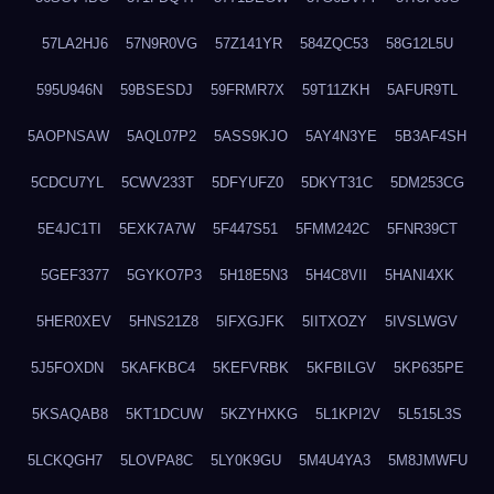
57LA2HJ6
57N9R0VG
57Z141YR
584ZQC53
58G12L5U
595U946N
59BSESDJ
59FRMR7X
59T11ZKH
5AFUR9TL
5AOPNSAW
5AQL07P2
5ASS9KJO
5AY4N3YE
5B3AF4SH
5CDCU7YL
5CWV233T
5DFYUFZ0
5DKYT31C
5DM253CG
5E4JC1TI
5EXK7A7W
5F447S51
5FMM242C
5FNR39CT
5GEF3377
5GYKO7P3
5H18E5N3
5H4C8VII
5HANI4XK
5HER0XEV
5HNS21Z8
5IFXGJFK
5IITXOZY
5IVSLWGV
5J5FOXDN
5KAFKBC4
5KEFVRBK
5KFBILGV
5KP635PE
5KSAQAB8
5KT1DCUW
5KZYHXKG
5L1KPI2V
5L515L3S
5LCKQGH7
5LOVPA8C
5LY0K9GU
5M4U4YA3
5M8JMWFU