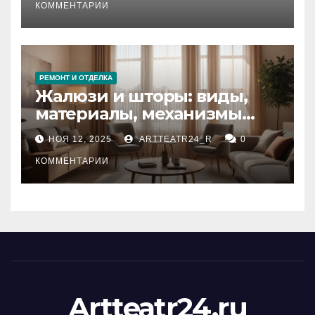
тезауруса
КОММЕНТАРИИ
РЕМОНТ И ОТДЕЛКА
Жалюзи и шторы: виды,
материалы, механизмы
управления и уход
НОЯ 12, 2025
ARTTEATR24_R
0
КОММЕНТАРИИ
Artteatr24.ru