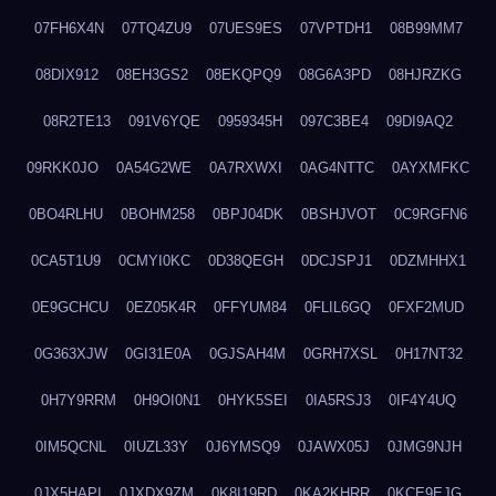
07FH6X4N
07TQ4ZU9
07UES9ES
07VPTDH1
08B99MM7
08DIX912
08EH3GS2
08EKQPQ9
08G6A3PD
08HJRZKG
08R2TE13
091V6YQE
0959345H
097C3BE4
09DI9AQ2
09RKK0JO
0A54G2WE
0A7RXWXI
0AG4NTTC
0AYXMFKC
0BO4RLHU
0BOHM258
0BPJ04DK
0BSHJVOT
0C9RGFN6
0CA5T1U9
0CMYI0KC
0D38QEGH
0DCJSPJ1
0DZMHHX1
0E9GCHCU
0EZ05K4R
0FFYUM84
0FLIL6GQ
0FXF2MUD
0G363XJW
0GI31E0A
0GJSAH4M
0GRH7XSL
0H17NT32
0H7Y9RRM
0H9OI0N1
0HYK5SEI
0IA5RSJ3
0IF4Y4UQ
0IM5QCNL
0IUZL33Y
0J6YMSQ9
0JAWX05J
0JMG9NJH
0JX5HAPI
0JXDX9ZM
0K8I19RD
0KA2KHRR
0KCE9EJG