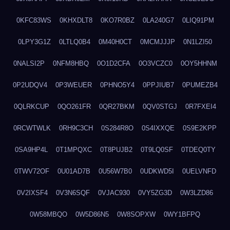
0KFC83WS
0KHXDLT8
0KO7R0BZ
0LA240G7
0LIQ91PM
0LPY3G1Z
0LTLQ0B4
0M40H0CT
0MCMJJJP
0N1LZI50
0NALSI2P
0NFM8HBQ
0O1D2CFA
0O3VCZC0
0OY5HHNM
0P2UDQV4
0P3WEUER
0PHNO5Y4
0PPJIUB7
0PUMEZB4
0QLRKCUP
0QO261FR
0QR27BKM
0QV0STGJ
0R7FXEI4
0RCWTWLK
0RH9C3CH
0S284R8O
0S4IXXQE
0S9E2KPP
0SA9HP4L
0T1MPQXC
0T8PUJB2
0T9LQ0SF
0TDEQ0TY
0TWV72OF
0U01AD7B
0U56W7B0
0UDKWD5I
0UELVNFD
0V2IXSF4
0V3N6SQF
0VJAC930
0VY5ZG3D
0W3LZD86
0W58MBQO
0W5D86N5
0W8SOPXW
0WY1BFPQ