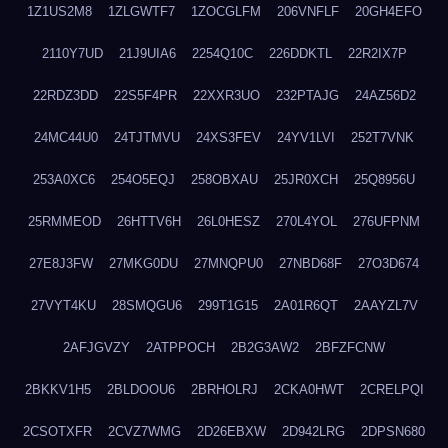
1Z1US2M8
1ZLGWTF7
1ZOCGLFM
206VNFLF
20GH4EFO
2110Y7UD
21J9UIA6
2254Q10C
226DDKTL
22R2IX7P
22RDZ3DD
22S5F4PR
22XXR3UO
232PTAJG
24AZ56D2
24MC44U0
24TJTMVU
24XS3FEV
24YV1LVI
252T7VNK
253A0XC6
254O5EQJ
258OBXAU
25JR0XCH
25Q8956U
25RMMEOD
26HTTV6H
26L0HESZ
270L4YOL
276UFPNM
27E8J3FW
27MKG0DU
27MNQPU0
27NBD68F
27O3D674
27VYT4KU
28SMQGU6
299T1G15
2A01R6QT
2AAYZL7V
2AFJGVZY
2ATPPOCH
2B2G3AW2
2BFZFCNW
2BKKV1H5
2BLDOOU6
2BRHOLRJ
2CKA0HWT
2CRELPQI
2CSOTXFR
2CVZ7WMG
2D26EBXW
2D942LRG
2DPSN680