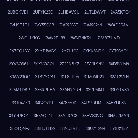
2UBGKVBI
2UFYK23Q
2UHBAVSU
2UT1DWVT
2VA5KTQ4
2VUSTJE1
2VY55Q8B
2W29565T
2W496244
2WADJS4M
2WGUIKKG
2WK2EL88
2WNPNKRH
2WV0ZHMD
2X7CQ1SY
2XYTJWGS
2Y7I1IC2
2YKK8NSK
2YT95AO1
2YV3O361
2YXVOCOL
2Z2JNBKZ
2ZAJL9NV
30D5VUM9
30W729OG
31BVSCBT
31L8FP95
31M0MR2X
32AT2VLN
32MATDBP
336RPFHA
33ANXYRH
33CR504T
33DY1V30
33T04ZZ0
3404O7P1
3478760D
34F92RUM
34HYUF3N
34Y7PBO1
357AGF1F
35AF37G3
35HVS0VG
35MJZMAN
35O1QNFZ
36HUTLDS
36NU8MEJ
36U7Y0NR
376J215Y