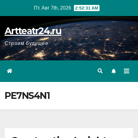
Перейти
Пт. Авг 7th, 2026
2:52:32 AM
к
содержанию
Artteatr24.ru
Строим будущее
PE7NS4N1