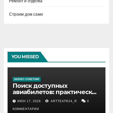
Ремонт и отделка
Строим дом сами
YOU MISSED
БИЗНЕС СОВЕТНИК
Поиск доступных
авиабилетов: практические
рекомендации
ИЮН 17, 2026
ARTTEATR24_R
0
КОММЕНТАРИИ