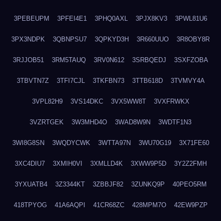
3PEBEUPM
3PFEI4E1
3PHQ0AXL
3PJX8KV3
3PWL81U6
3PX3NDPK
3QBNPSU7
3QPKYD3H
3R660UUO
3R8OBY8R
3RJJOB51
3RM5TAUQ
3RV0N612
3SRBQEDJ
3SXFZOBA
3TBVTN7Z
3TFI7CJL
3TKFBN73
3TTB618D
3TVMVY4A
3VPL82H9
3VS14DKC
3VX5WW8T
3VXFRWKX
3VZRTGEK
3W3MHD4O
3WAD8W9N
3WDTF1N3
3WI8G8SN
3WQDYCWK
3WTTA97N
3WU70G19
3X71FE60
3XC4DIU7
3XMIH0VI
3XMLLD4K
3XWW9P5D
3Y2Z2FMH
3YXUATB4
3Z3344KT
3ZBBJF82
3ZUNKQ9P
40PEO5RM
418TPYOG
41A6AQPI
41CR68ZC
428MPM7O
42EW9PZP