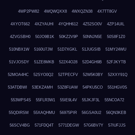
4WP2PW82
4WQWQXX8
4WXQZN38
4X7TT8GV
4XYOT662
4XZYAUHI
4YQHH612
4Z52SO0V
4ZP14UIL
4ZVGSBH0
50JO9B1K
50KZ2V9P
50NNJN5E
50S8F1Z0
510NBX1W
5160U7JM
51D7XGKL
51JUGSIB
51MY24WU
51VJOSDY
51ZE8MKB
522X4O28
52D4GH9B
52FJKYTB
52MOA4HC
52SYO0Q2
52TPECFV
52W5K0BY
52XXY91Q
53ATDBWI
53EKZAMH
53Z8FUAW
54PKU5CO
551HGV0S
553WPS4S
55FLR3W1
55IE9L4V
55JKJF3L
55NCOA72
55QDIRSM
55XAQHMU
56975PIR
56GSA0U2
56QN3KEB
56SCV4BG
571FDQ4T
5771DEGW
57G6BV7Y
57IUFJJS