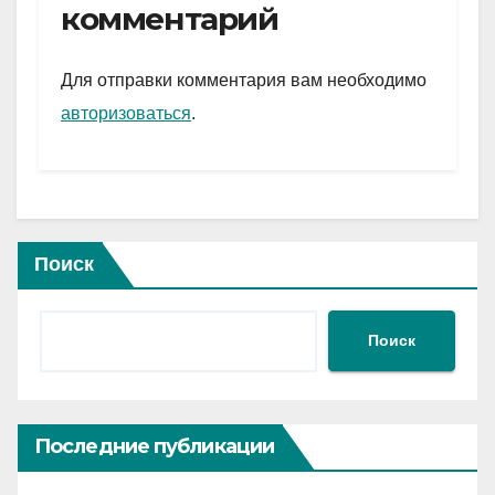
gr
s
а
комментарий
a
A
в
m
p
и
Для отправки комментария вам необходимо
p
ть
авторизоваться
.
Поиск
Поиск
Последние публикации