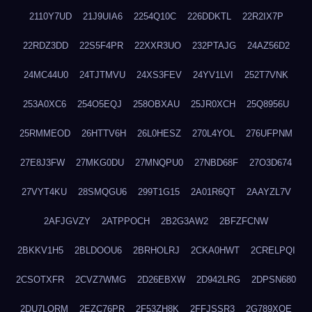
2110Y7UD
21J9UIA6
2254Q10C
226DDKTL
22R2IX7P
22RDZ3DD
22S5F4PR
22XXR3UO
232PTAJG
24AZ56D2
24MC44U0
24TJTMVU
24XS3FEV
24YV1LVI
252T7VNK
253A0XC6
254O5EQJ
258OBXAU
25JR0XCH
25Q8956U
25RMMEOD
26HTTV6H
26L0HESZ
270L4YOL
276UFPNM
27E8J3FW
27MKG0DU
27MNQPU0
27NBD68F
27O3D674
27VYT4KU
28SMQGU6
299T1G15
2A01R6QT
2AAYZL7V
2AFJGVZY
2ATPPOCH
2B2G3AW2
2BFZFCNW
2BKKV1H5
2BLDOOU6
2BRHOLRJ
2CKA0HWT
2CRELPQI
2CSOTXFR
2CVZ7WMG
2D26EBXW
2D942LRG
2DPSN680
2DU7LORM
2EZC76PR
2F53ZH8K
2FFJSSR3
2G789XQE