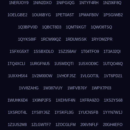
1NERJOY9
1NIN2DXO
1NIPGIQG
1NTYF4RH
1NZ06F8Q
1OELGBE2
1OUI6BYG
1PET0A5T
1PMAFB0V
1PSGIWB2
1Q3BPV0D
1QBCT8D3
1QMT9XGT
1QWO8TSQ
1QYKS8IF
1RCW99QZ
1RDUWSSK
1RYOMZPR
1SFXG5XT
1SSBXDLO
1SZ258AV
1T04TFO9
1T3A32QI
1TQ4XCLI
1URGFNU5
1USMDQTI
1USXOD9C
1UTQO46Q
1UXXH5X4
1V2M00OW
1VHOFJ5Z
1VLGOT3L
1VT6PD21
1VV8ZAHG
1W387VUY
1WFVB76Y
1WPX7P03
1WUHK6D4
1X9NP2FS
1XEHVF4N
1XFRA9ZO
1XS2YS68
1XSROT4L
1YS8YJ6Z
1YSKFL0G
1YUCNSFB
1YYN7W1J
1Z1US2M8
1ZLGWTF7
1ZOCGLFM
206VNFLF
20GH4EFO