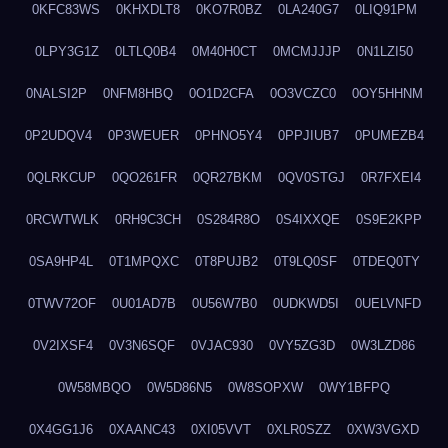
0KFC83WS
0KHXDLT8
0KO7R0BZ
0LA240G7
0LIQ91PM
0LPY3G1Z
0LTLQ0B4
0M40H0CT
0MCMJJJP
0N1LZI50
0NALSI2P
0NFM8HBQ
0O1D2CFA
0O3VCZC0
0OY5HHNM
0P2UDQV4
0P3WEUER
0PHNO5Y4
0PPJIUB7
0PUMEZB4
0QLRKCUP
0QO261FR
0QR27BKM
0QV0STGJ
0R7FXEI4
0RCWTWLK
0RH9C3CH
0S284R8O
0S4IXXQE
0S9E2KPP
0SA9HP4L
0T1MPQXC
0T8PUJB2
0T9LQ0SF
0TDEQ0TY
0TWV72OF
0U01AD7B
0U56W7B0
0UDKWD5I
0UELVNFD
0V2IXSF4
0V3N6SQF
0VJAC930
0VY5ZG3D
0W3LZD86
0W58MBQO
0W5D86N5
0W8SOPXW
0WY1BFPQ
0X4GG1J6
0XAANC43
0XI05VVT
0XLR0SZZ
0XW3VGXD