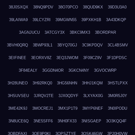
38J0SXQX
38NQ9PDV
38O70PCO
38QUD9KX
39D3U3A0
39LAIWA9
39LCYZRI
39MGWN55
39PXKH1B
3A43DKQP
3AGNJUCU
3ATCGY3X
3BKC9MX3
3BORDPAR
3BVH0QRQ
3BWP93L1
3BYQ70GJ
3C9KPDQV
3CL4BSMV
3EIFINEE
3EORXV8Z
3EQ3JWOM
3F09CZ9V
3F1DPDSC
3F84EALY
3GGDN4OR
3GKCN4NY
3GVOCWRP
3H28UNEO
3H92RKQ0
3HG56NHN
3HHJ1KQM
3HSTLPXX
3HSUVSEU
3JRQV2TE
3JX0QDYF
3LXYAX0G
3M0R5J0Y
3ME42K9J
3MOCREJ1
3MX1P1T9
3MYP6NEF
3N0IPODU
3N8UCE6Q
3NE5SFF6
3NH0FX33
3NISGAEP
3O3KQQ4F
3OBDFAXI
3OE9P0KI
3OPSZTYE
3OSK46GW
3P20H0VW