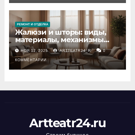
РЕМОНТ И ОТДЕЛКА
Жалюзи и шторы: виды,
материалы, механизмы
управления и уход
НОЯ 12, 2025
ARTTEATR24_R
0
КОММЕНТАРИИ
Artteatr24.ru