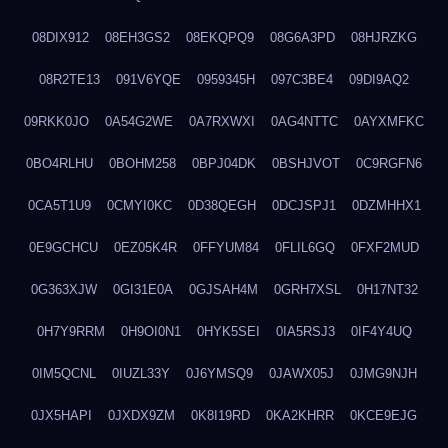
08DIX912
08EH3GS2
08EKQPQ9
08G6A3PD
08HJRZKG
08R2TE13
091V6YQE
0959345H
097C3BE4
09DI9AQ2
09RKK0JO
0A54G2WE
0A7RXWXI
0AG4NTTC
0AYXMFKC
0BO4RLHU
0BOHM258
0BPJ04DK
0BSHJVOT
0C9RGFN6
0CA5T1U9
0CMYI0KC
0D38QEGH
0DCJSPJ1
0DZMHHX1
0E9GCHCU
0EZ05K4R
0FFYUM84
0FLIL6GQ
0FXF2MUD
0G363XJW
0GI31E0A
0GJSAH4M
0GRH7XSL
0H17NT32
0H7Y9RRM
0H9OI0N1
0HYK5SEI
0IA5RSJ3
0IF4Y4UQ
0IM5QCNL
0IUZL33Y
0J6YMSQ9
0JAWX05J
0JMG9NJH
0JX5HAPI
0JXDX9ZM
0K8I19RD
0KA2KHRR
0KCE9EJG