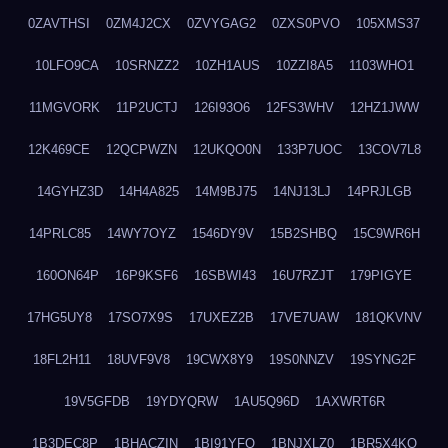
0ZAVTHSI
0ZM4J2CX
0ZVYGAG2
0ZXS0PVO
105XMS37
10LFO9CA
10SRNZZ2
10ZH1AUS
10ZZI8A5
1103WHO1
11MGVORK
11P2UCTJ
126I93O6
12FS3WHV
12HZ1JWW
12K469CE
12QCPWZN
12UKQO0N
133P7UOC
13COV7L8
14GYHZ3D
14H4A825
14M9BJ75
14NJ13LJ
14PRJLGB
14PRLC85
14WY7OYZ
1546DY9V
15B2SHBQ
15C9WR6H
160ON64P
16P9KSF6
16SBWI43
16U7RZJT
179PIGYE
17HG5UY8
17SO7X9S
17UXEZ2B
17VE7UAW
181QKVNV
18FL2H11
18UVF9V8
19CWX8Y9
19S0NNZV
19SYNG2F
19V5GFDB
19YDYQRW
1AU5Q96D
1AXWRT6R
1B3DEC8P
1BHACZIN
1BI91YFQ
1BNJXLZ0
1BR5X4KO