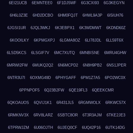
6EI21UCB
6EMNTEE0
6F1DJ5WF
6G3CXI93
6G3KEGYN
6H6L0Z3E
6HD2DCBO
6HM0FQJT
6HWL9A3P
6I5IUH76
6JGSI1UR
6JQL3WKJ
6K3EBPX1
6K3WDMWT
6KDND60Z
6KOOILKY
6KPMGXPJ
6LGMA8OZ
6LI78JDL
6LL59T6X
6LSD5KCS
6LSGIF7V
6MC7XUTQ
6MNBISNE
6MRU4GHW
6MRWI2FW
6MUKQ2Q2
6N6MCPD2
6N8H9PB2
6NS1JPER
6NTR3U7I
6OXMG49D
6PHYGAFF
6PM1Z7A5
6PO2WC0X
6PPNPOF5
6Q23B2FW
6QE19FL3
6QEEKCMR
6QKOAUOS
6QVIJ1K1
6R431JL5
6RGMWOLX
6RKWC57X
6RMKNV3X
6RV8LARZ
6SBTC8OR
6T3R3AJM
6TKE2JE3
6TPRWJZM
6U06OJTH
6UJEQ0CF
6UQ42P16
6UTK14DG