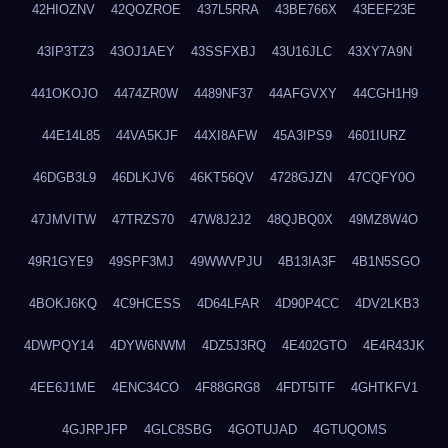
42HIOZNV
42QOZROE
437L5RRA
43BE766X
43EEF23E
43IP3TZ3
43OJ1AEY
43SSFXBJ
43U16JLC
43XY7A9N
441OKOJO
4474ZR0W
4489NF37
44AFGVXY
44CGH1H9
44E14L85
44VA5KJF
44XI8AFW
45A3IPS9
4601IURZ
46DGB3L9
46DLKJV6
46KT56QV
4728GJZN
47CQFY0O
47JMVITW
47TRZS70
47W8J2J2
48QJBQ0X
49MZ8W4O
49R1GYE9
49SPF3MJ
49WWVPJU
4B13IA3F
4B1N5SGO
4BOKJ6KQ
4C9HCESS
4D64LFAR
4D90P4CC
4DV2LKB3
4DWPQY14
4DYW6NWM
4DZ5J3RQ
4E402GTO
4E4R43JK
4EE6J1ME
4ENC34CO
4F88GRG8
4FDT5ITF
4GHTKFV1
4GJRPJFP
4GLC8SBG
4GOTUJAD
4GTUQOMS