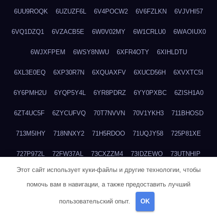
6UU9ROQK
6UZUZF6L
6V4POCW2
6V6FZLKN
6VJVHI57
6VQ1DZQ1
6VZACB5E
6W0V02MY
6W1CRLU0
6WAOIUX0
6WJXFPEM
6WSY8NWU
6XFR4OTY
6XIHLDTU
6XL3E0EQ
6XP30R7N
6XQUAXFV
6XUCD56H
6XVXTC5I
6Y6PMH2U
6YQP5Y4L
6YR8PDRZ
6YY0PXBC
6ZISH1A0
6ZT4UC5F
6ZYCUFVQ
70T7NVVN
70V1YKH3
711BHOSD
713M5IHY
718NNXY2
71H5RDOO
71UQJY58
725P81XE
727P972L
72FW37AL
73CXZZM4
73IDZEWO
73UTNHIP
Этот сайт использует куки-файлы и другие технологии, чтобы
73VKAF4E
740HGIUK
745ACL1O
74DPJX4S
74DVDXRM
помочь вам в навигации, а также предоставить лучший
74FGRN3A
7612HD1B
7651K273
76BJGQ4F
76G4013Z
пользовательский опыт.
OK
76HU4CRK
76LLJI2Y
7777M27H
77BED9B2
77BGMMG4