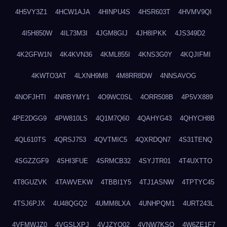
4H5VY3Z1
4HCW1AJA
4HINPU4S
4HSR603T
4HVMV9QI
4I5H850W
4IL73M3I
4JGM8GIJ
4JH8IPKK
4JS349D2
4K2GFW1N
4K4KVN36
4KML855I
4KNS3G0Y
4KQJIFMI
4KWTO3AT
4LXNH9M8
4M8RR8DW
4NNSAVOG
4NOFJHTI
4NRBYMY1
4O9WC0SL
4ORR508B
4P5VX889
4PE2DGG9
4PW810LS
4Q1M7Q60
4QAHYG43
4QHYCH8B
4QL610TS
4QRSJ753
4QVTMIC5
4QXRDQN7
4S31TENQ
4SGZZGF9
4SHI3FUE
4SRMCB32
4SYJTR01
4T4UXTTO
4T8GUZVK
4TAWVEKW
4TBBI1Y5
4TJ1ASNW
4TPTYC45
4TSJ6PJX
4U48QGQ2
4UMM8LXA
4UNHPQM1
4URT243L
4VFMWJZ0
4VGSLXPJ
4VJZYO02
4VNW7KSQ
4W6ZE1F7