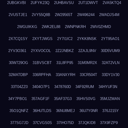
2UBGKVBI
2UFYK23Q
2UHBAVSU
2UT1DWVT
2VA5KTQ4
2VUSTJE1
2VY55Q8B
2W29565T
2W496244
2WADJS4M
2WGUIKKG
2WK2EL88
2WNPNKRH
2WV0ZHMD
2X7CQ1SY
2XYTJWGS
2Y7I1IC2
2YKK8NSK
2YT95AO1
2YV3O361
2YXVOCOL
2Z2JNBKZ
2ZAJL9NV
30D5VUM9
30W729OG
31BVSCBT
31L8FP95
31M0MR2X
32AT2VLN
32MATDBP
336RPFHA
33ANXYRH
33CR504T
33DY1V30
33T04ZZ0
3404O7P1
3478760D
34F92RUM
34HYUF3N
34Y7PBO1
357AGF1F
35AF37G3
35HVS0VG
35MJZMAN
35O1QNFZ
36HUTLDS
36NU8MEJ
36U7Y0NR
376J215Y
377SG7JD
37CVGS0S
37IHO75D
37JQKID8
37X9FZP9