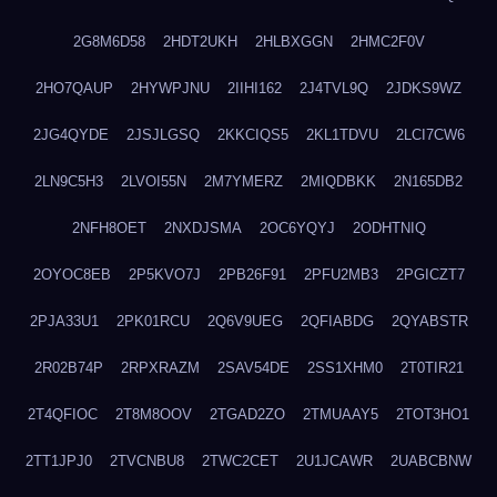
2G8M6D58
2HDT2UKH
2HLBXGGN
2HMC2F0V
2HO7QAUP
2HYWPJNU
2IIHI162
2J4TVL9Q
2JDKS9WZ
2JG4QYDE
2JSJLGSQ
2KKCIQS5
2KL1TDVU
2LCI7CW6
2LN9C5H3
2LVOI55N
2M7YMERZ
2MIQDBKK
2N165DB2
2NFH8OET
2NXDJSMA
2OC6YQYJ
2ODHTNIQ
2OYOC8EB
2P5KVO7J
2PB26F91
2PFU2MB3
2PGICZT7
2PJA33U1
2PK01RCU
2Q6V9UEG
2QFIABDG
2QYABSTR
2R02B74P
2RPXRAZM
2SAV54DE
2SS1XHM0
2T0TIR21
2T4QFIOC
2T8M8OOV
2TGAD2ZO
2TMUAAY5
2TOT3HO1
2TT1JPJ0
2TVCNBU8
2TWC2CET
2U1JCAWR
2UABCBNW