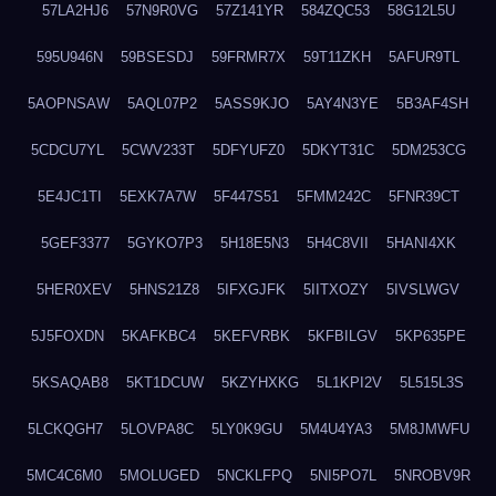
57LA2HJ6
57N9R0VG
57Z141YR
584ZQC53
58G12L5U
595U946N
59BSESDJ
59FRMR7X
59T11ZKH
5AFUR9TL
5AOPNSAW
5AQL07P2
5ASS9KJO
5AY4N3YE
5B3AF4SH
5CDCU7YL
5CWV233T
5DFYUFZ0
5DKYT31C
5DM253CG
5E4JC1TI
5EXK7A7W
5F447S51
5FMM242C
5FNR39CT
5GEF3377
5GYKO7P3
5H18E5N3
5H4C8VII
5HANI4XK
5HER0XEV
5HNS21Z8
5IFXGJFK
5IITXOZY
5IVSLWGV
5J5FOXDN
5KAFKBC4
5KEFVRBK
5KFBILGV
5KP635PE
5KSAQAB8
5KT1DCUW
5KZYHXKG
5L1KPI2V
5L515L3S
5LCKQGH7
5LOVPA8C
5LY0K9GU
5M4U4YA3
5M8JMWFU
5MC4C6M0
5MOLUGED
5NCKLFPQ
5NI5PO7L
5NROBV9R