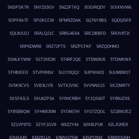
5NSPSK7R
5NYZ03GV
5NZ2F7XQ
5OGIRQDY
5OIXNVW6
5OPF8A7F
5PI2KCCW
5PMRZDAK
5Q7NY9BS
5QDQI5F8
5QL8UU2J
5RALQ21C
5RBG4E64
5RCDBBFD
5ROV8T2I
5RP6DWR8
5RZ72FTS
5RZPCFKF
5RZQDHMO
5SNLKYWW
5ST3XE0K
5T4RFJQE
5TDWI9U5
5TDWKNIX
5THBIEFD
5TVPRN5V
5UJY0QQ2
5UPNX603
5UUMB8OT
5V5K9CVS
5VB3LIYB
5VTXJVNC
5VVNNS1S
5XJ2MR7Y
5XSF9JLS
5XU6ZP3A
5Y0HCRBH
5Y1QS60T
5Y86UZX6
5YB5BBQM
5YHM530M
5YO667IH
5YO7ZQGL
5Z1BWJEZ
5Z1VP9TD
5ZYFJGV9
60IZ2Y44
60X8LPUK
62LJGRE8
6316UU0I
634ZKLU1
63MVU7SW
63SPQINX
63WDQUHH