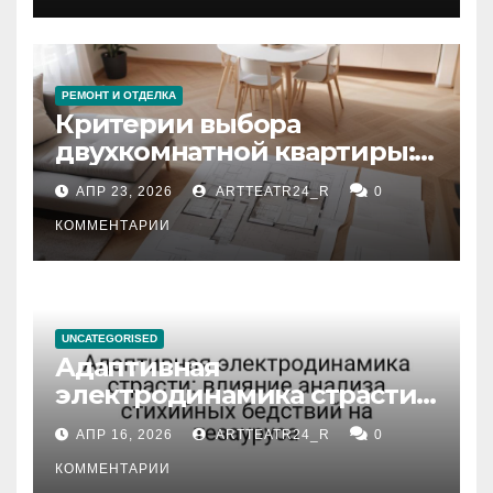
РЕМОНТ И ОТДЕЛКА
Критерии выбора
двухкомнатной квартиры:
планировка, площадь,
АПР 23, 2026
ARTTEATR24_R
0
состояние и документация
КОММЕНТАРИИ
UNCATEGORISED
Адаптивная
электродинамика страсти:
влияние анализа
АПР 16, 2026
ARTTEATR24_R
0
стихийных бедствий на
тезауруса
КОММЕНТАРИИ