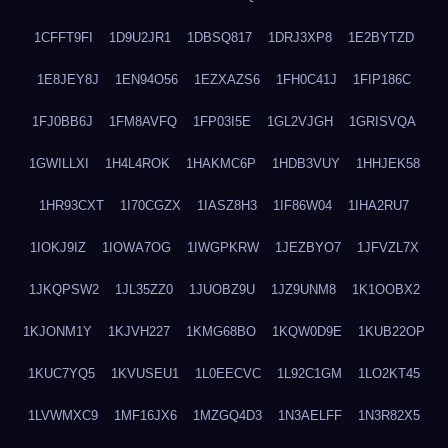
1CFFT9FI
1D9U2JR1
1DBSQ817
1DRJ3XP8
1E2BYTZD
1E8JEY8J
1EN94O56
1EZXAZS6
1FH0C41J
1FIP186C
1FJ0BB6J
1FM8AVFQ
1FP03I5E
1GL2VJGH
1GRISVQA
1GWILLXI
1H4L4ROK
1HAKMC6P
1HDB3VUY
1HHJEK58
1HR93CXT
1I70CGZX
1IASZ8H3
1IF86W04
1IHA2RU7
1IOKJ9IZ
1IOWA7OG
1IWGPKRW
1JEZBYO7
1JFVZL7X
1JKQPSW2
1JL35ZZ0
1JUOBZ9U
1JZ9UNM8
1K1OOBX2
1KJONM1Y
1KJVH227
1KMG68BO
1KQW0D9E
1KUB22OP
1KUC7YQ5
1KVUSEU1
1L0EECVC
1L92C1GM
1LO2KT45
1LVWMXC9
1MF16JX6
1MZGQ4D3
1N3AELFF
1N3R82X5