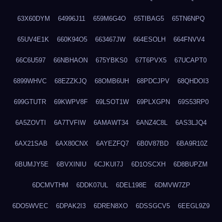
63X60DYM
64996J11
659M6G4O
65TIBAG5
65TN6NPQ
65UV4E1K
660K94O5
663467JW
664ESOLH
664FNVV4
66C6U597
66NBHAON
675YBKS0
67T6PVX5
67UCAPT0
6899WHVC
68EZZKJQ
68OMB6UH
68PDCJPV
68QHDOI3
699GTUTR
69KWPV8F
69LSOT1W
69PLXGPN
69S53RP0
6A5ZOVTI
6A7TVFIW
6AMAWT34
6ANZ4C8L
6AS3LJQ4
6AX21SAB
6AX80CNX
6AYEZFQ7
6B0V87BD
6BA9R10Z
6BUMJY5E
6BVXINIU
6CJKUI7J
6D1OSCXH
6D8BUPZM
6DCMVTHM
6DDK07UL
6DEL198E
6DMVW7ZP
6DO5WVEC
6DPAK2I3
6DREN8XO
6DSSGCV5
6EEGL9Z9