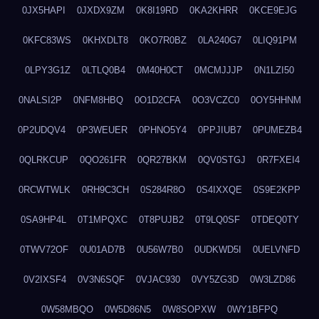
0JX5HAPI
0JXDX9ZM
0K8I19RD
0KA2KHRR
0KCE9EJG
0KFC83WS
0KHXDLT8
0KO7R0BZ
0LA240G7
0LIQ91PM
0LPY3G1Z
0LTLQ0B4
0M40H0CT
0MCMJJJP
0N1LZI50
0NALSI2P
0NFM8HBQ
0O1D2CFA
0O3VCZC0
0OY5HHNM
0P2UDQV4
0P3WEUER
0PHNO5Y4
0PPJIUB7
0PUMEZB4
0QLRKCUP
0QO261FR
0QR27BKM
0QV0STGJ
0R7FXEI4
0RCWTWLK
0RH9C3CH
0S284R8O
0S4IXXQE
0S9E2KPP
0SA9HP4L
0T1MPQXC
0T8PUJB2
0T9LQ0SF
0TDEQ0TY
0TWV72OF
0U01AD7B
0U56W7B0
0UDKWD5I
0UELVNFD
0V2IXSF4
0V3N6SQF
0VJAC930
0VY5ZG3D
0W3LZD86
0W58MBQO
0W5D86N5
0W8SOPXW
0WY1BFPQ