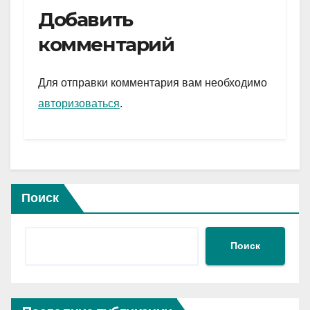
e
er
at
ail
р
Добавить
gr
s
а
комментарий
a
A
в
m
p
и
Для отправки комментария вам необходимо
p
ть
авторизоваться
.
Поиск
Поиск