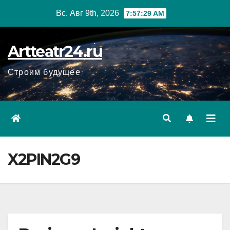
Перейти
Вс. Авг 9th, 2026
7:57:30 AM
к
содержанию
Artteatr24.ru
Строим будущее
X2PIN2G9