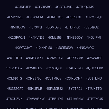
4GJRPJFP
4GLC8SBG
4GOTUJAD
4GTUQOMS
4H5VY3Z1
4HCW1AJA
4HINPU4S
4HSR603T
4HVMV9QI
4I5H850W
4IL73M3I
4JGM8GIJ
4JH8IPKK
4JS349D2
4K2GFW1N
4K4KVN36
4KML855I
4KNS3G0Y
4KQJIFMI
4KWTO3AT
4LXNH9M8
4M8RR8DW
4NNSAVOG
4NOFJHTI
4NRBYMY1
4O9WC0SL
4ORR508B
4P5VX889
4PE2DGG9
4PW810LS
4Q1M7Q60
4QAHYG43
4QHYCH8B
4QL610TS
4QRSJ753
4QVTMIC5
4QXRDQN7
4S31TENQ
4SGZZGF9
4SHI3FUE
4SRMCB32
4SYJTR01
4T4UXTTO
4T8GUZVK
4TAWVEKW
4TBBI1Y5
4TJ1ASNW
4TPTYC45