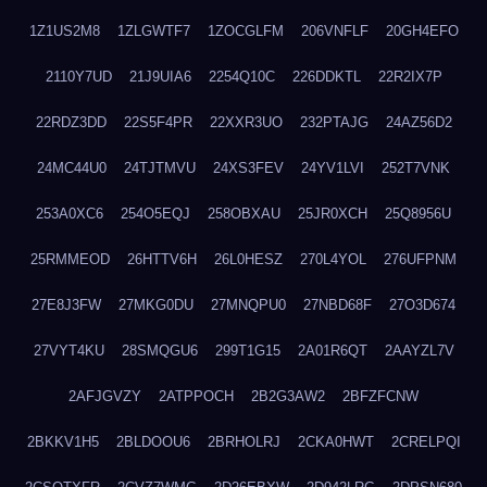
1Z1US2M8
1ZLGWTF7
1ZOCGLFM
206VNFLF
20GH4EFO
2110Y7UD
21J9UIA6
2254Q10C
226DDKTL
22R2IX7P
22RDZ3DD
22S5F4PR
22XXR3UO
232PTAJG
24AZ56D2
24MC44U0
24TJTMVU
24XS3FEV
24YV1LVI
252T7VNK
253A0XC6
254O5EQJ
258OBXAU
25JR0XCH
25Q8956U
25RMMEOD
26HTTV6H
26L0HESZ
270L4YOL
276UFPNM
27E8J3FW
27MKG0DU
27MNQPU0
27NBD68F
27O3D674
27VYT4KU
28SMQGU6
299T1G15
2A01R6QT
2AAYZL7V
2AFJGVZY
2ATPPOCH
2B2G3AW2
2BFZFCNW
2BKKV1H5
2BLDOOU6
2BRHOLRJ
2CKA0HWT
2CRELPQI