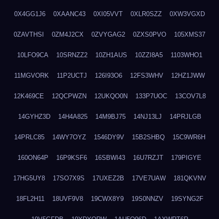
0X4GG1J6
0XAANC43
0XI05VVT
0XLR0SZZ
0XW3VGXD
0ZAVTHSI
0ZM4J2CX
0ZVYGAG2
0ZXS0PVO
105XMS37
10LFO9CA
10SRNZZ2
10ZH1AUS
10ZZI8A5
1103WHO1
11MGVORK
11P2UCTJ
126I93O6
12FS3WHV
12HZ1JWW
12K469CE
12QCPWZN
12UKQO0N
133P7UOC
13COV7L8
14GYHZ3D
14H4A825
14M9BJ75
14NJ13LJ
14PRJLGB
14PRLC85
14WY7OYZ
1546DY9V
15B2SHBQ
15C9WR6H
160ON64P
16P9KSF6
16SBWI43
16U7RZJT
179PIGYE
17HG5UY8
17SO7X9S
17UXEZ2B
17VE7UAW
181QKVNV
18FL2H11
18UVF9V8
19CWX8Y9
19S0NNZV
19SYNG2F