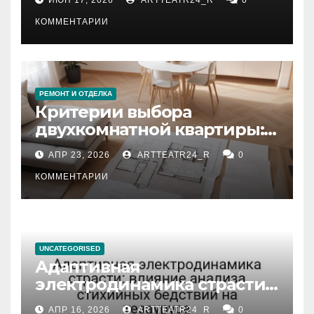
КОММЕНТАРИИ
РЕМОНТ И ОТДЕЛКА
Критерии выбора
двухкомнатной квартиры:
планировка, площадь,
АПР 23, 2026
ARTTEATR24_R
0
состояние и документация
КОММЕНТАРИИ
UNCATEGORISED
Адаптивная
электродинамика страсти:
влияние анализа
АПР 16, 2026
ARTTEATR24_R
0