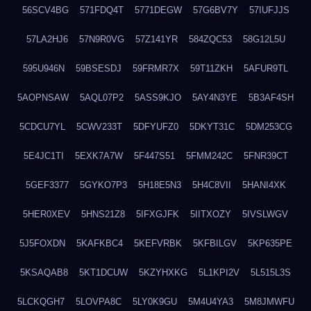
56SCV4BG
571FDQ4T
5771DEGW
57G6BV7Y
57IUFJJS
57LA2HJ6
57N9R0VG
57Z141YR
584ZQC53
58G12L5U
595U946N
59BSESDJ
59FRMR7X
59T11ZKH
5AFUR9TL
5AOPNSAW
5AQL07P2
5ASS9KJO
5AY4N3YE
5B3AF4SH
5CDCU7YL
5CWV233T
5DFYUFZ0
5DKYT31C
5DM253CG
5E4JC1TI
5EXK7A7W
5F447S51
5FMM242C
5FNR39CT
5GEF3377
5GYKO7P3
5H18E5N3
5H4C8VII
5HANI4XK
5HER0XEV
5HNS21Z8
5IFXGJFK
5IITXOZY
5IVSLWGV
5J5FOXDN
5KAFKBC4
5KEFVRBK
5KFBILGV
5KP635PE
5KSAQAB8
5KT1DCUW
5KZYHXKG
5L1KPI2V
5L515L3S
5LCKQGH7
5LOVPA8C
5LY0K9GU
5M4U4YA3
5M8JMWFU