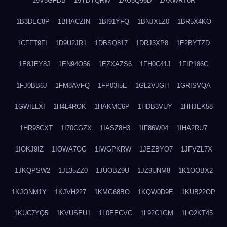
19V5GFDB
19YDYQRW
1AU5Q96D
1AXWRT6R
1B3DEC8P
1BHACZIN
1BI91YFQ
1BNJXLZ0
1BR5X4KO
1CFFT9FI
1D9U2JR1
1DBSQ817
1DRJ3XP8
1E2BYTZD
1E8JEY8J
1EN94O56
1EZXAZS6
1FH0C41J
1FIP186C
1FJ0BB6J
1FM8AVFQ
1FP03I5E
1GL2VJGH
1GRISVQA
1GWILLXI
1H4L4ROK
1HAKMC6P
1HDB3VUY
1HHJEK58
1HR93CXT
1I70CGZX
1IASZ8H3
1IF86W04
1IHA2RU7
1IOKJ9IZ
1IOWA7OG
1IWGPKRW
1JEZBYO7
1JFVZL7X
1JKQPSW2
1JL35ZZ0
1JUOBZ9U
1JZ9UNM8
1K1OOBX2
1KJONM1Y
1KJVH227
1KMG68BO
1KQW0D9E
1KUB22OP
1KUC7YQ5
1KVUSEU1
1L0EECVC
1L92C1GM
1LO2KT45