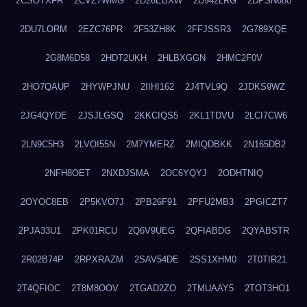
2CSOTXFR
2CVZ7WMG
2D26EBXW
2D942LRG
2DPSN680
2DU7LORM
2EZC76PR
2F53ZH8K
2FFJSSR3
2G789XQE
2G8M6D58
2HDT2UKH
2HLBXGGN
2HMC2F0V
2HO7QAUP
2HYWPJNU
2IIHI162
2J4TVL9Q
2JDKS9WZ
2JG4QYDE
2JSJLGSQ
2KKCIQS5
2KL1TDVU
2LCI7CW6
2LN9C5H3
2LVOI55N
2M7YMERZ
2MIQDBKK
2N165DB2
2NFH8OET
2NXDJSMA
2OC6YQYJ
2ODHTNIQ
2OYOC8EB
2P5KVO7J
2PB26F91
2PFU2MB3
2PGICZT7
2PJA33U1
2PK01RCU
2Q6V9UEG
2QFIABDG
2QYABSTR
2R02B74P
2RPXRAZM
2SAV54DE
2SS1XHM0
2T0TIR21
2T4QFIOC
2T8M8OOV
2TGAD2ZO
2TMUAAY5
2TOT3HO1