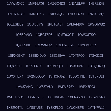
1LVWMXC9
1MF16JX6
1MZGQ4D3
1N3AELFF
1N3R82X5
1NERJOY9
1NIN2DXO
1NIPGIQG
1NTYF4RH
1NZ06F8Q
1OELGBE2
1OUI6BYG
1PET0A5T
1PMAFB0V
1PSGIWB2
1Q3BPV0D
1QBCT8D3
1QMT9XGT
1QWO8TSQ
1QYKS8IF
1RCW99QZ
1RDUWSSK
1RYOMZPR
1SFXG5XT
1SSBXDLO
1SZ258AV
1T04TFO9
1T3A32QI
1TQ4XCLI
1URGFNU5
1USMDQTI
1USXOD9C
1UTQO46Q
1UXXH5X4
1V2M00OW
1VHOFJ5Z
1VLGOT3L
1VT6PD21
1VV8ZAHG
1W387VUY
1WFVB76Y
1WPX7P03
1WUHK6D4
1X9NP2FS
1XEHVF4N
1XFRA9ZO
1XS2YS68
1XSROT4L
1YS8YJ6Z
1YSKFL0G
1YUCNSFB
1YYN7W1J