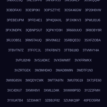
3N8UCE6Q
3NE5SFF6
3NH0FX33
3NISGAEP
3O3KQQ4F
3OBDFAXI
3OE9P0KI
3OPSZTYE
3OSK46GW
3P20H0VW
3PEBEUPM
3PFEI4E1
3PHQ0AXL
3PJX8KV3
3PWL81U6
3PX3NDPK
3QBNPSU7
3QPKYD3H
3R660UUO
3R8OBY8R
3RJJOB51
3RM5TAUQ
3RV0N612
3SRBQEDJ
3SXFZOBA
3TBVTN7Z
3TFI7CJL
3TKFBN73
3TTB618D
3TVMVY4A
3VPL82H9
3VS14DKC
3VX5WW8T
3VXFRWKX
3VZRTGEK
3W3MHD4O
3WAD8W9N
3WDTF1N3
3WI8G8SN
3WQDYCWK
3WTTA97N
3WU70G19
3X71FE60
3XC4DIU7
3XMIH0VI
3XMLLD4K
3XWW9P5D
3Y2Z2FMH
3YXUATB4
3Z3344KT
3ZBBJF82
3ZUNKQ9P
40PEO5RM