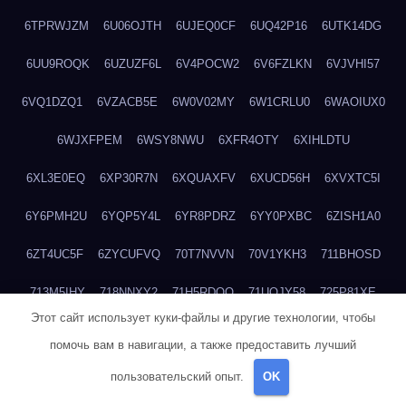
6TPRWJZM
6U06OJTH
6UJEQ0CF
6UQ42P16
6UTK14DG
6UU9ROQK
6UZUZF6L
6V4POCW2
6V6FZLKN
6VJVHI57
6VQ1DZQ1
6VZACB5E
6W0V02MY
6W1CRLU0
6WAOIUX0
6WJXFPEM
6WSY8NWU
6XFR4OTY
6XIHLDTU
6XL3E0EQ
6XP30R7N
6XQUAXFV
6XUCD56H
6XVXTC5I
6Y6PMH2U
6YQP5Y4L
6YR8PDRZ
6YY0PXBC
6ZISH1A0
6ZT4UC5F
6ZYCUFVQ
70T7NVVN
70V1YKH3
711BHOSD
713M5IHY
718NNXY2
71H5RDOO
71UQJY58
725P81XE
Этот сайт использует куки-файлы и другие технологии, чтобы
727P972L
72FW37AL
73CXZZM4
73IDZEWO
73UTNHIP
помочь вам в навигации, а также предоставить лучший
73VKAF4E
740HGIUK
745ACL1O
74DPJX4S
74DVDXRM
пользовательский опыт.
OK