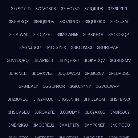
377SG7JD
37CVGS0S
37IHO75D
37JQKID8
37X9FZP9
38J0SXQX
38NQ9PDV
38O70PCO
38QUD9KX
39D3U3A0
39LAIWA9
39LCYZRI
39MGWN55
39PXKH1B
3A43DKQP
3AGNJUCU
3ATCGY3X
3BKC9MX3
3BORDPAR
3BVH0QRQ
3BWP93L1
3BYQ70GJ
3C9KPDQV
3CL4BSMV
3EIFINEE
3EORXV8Z
3EQ3JWOM
3F09CZ9V
3F1DPDSC
3F84EALY
3GGDN4OR
3GKCN4NY
3GVOCWRP
3H28UNEO
3H92RKQ0
3HG56NHN
3HHJ1KQM
3HSTLPXX
3HSUVSEU
3JRQV2TE
3JX0QDYF
3LXYAX0G
3M0R5J0Y
3ME42K9J
3MOCREJ1
3MX1P1T9
3MYP6NEF
3N0IPODU