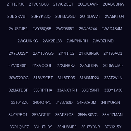
2TT1JPJ0
2TVCNBU8
2TWC2CET
2U1JCAWR
2UABCBNW
2UBGKVBI
2UFYK23Q
2UHBAVSU
2UT1DWVT
2VA5KTQ4
2VUSTJE1
2VY55Q8B
2W29565T
2W496244
2WADJS4M
2WGUIKKG
2WK2EL88
2WNPNKRH
2WV0ZHMD
2X7CQ1SY
2XYTJWGS
2Y7I1IC2
2YKK8NSK
2YT95AO1
2YV3O361
2YXVOCOL
2Z2JNBKZ
2ZAJL9NV
30D5VUM9
30W729OG
31BVSCBT
31L8FP95
31M0MR2X
32AT2VLN
32MATDBP
336RPFHA
33ANXYRH
33CR504T
33DY1V30
33T04ZZ0
3404O7P1
3478760D
34F92RUM
34HYUF3N
34Y7PBO1
357AGF1F
35AF37G3
35HVS0VG
35MJZMAN
35O1QNFZ
36HUTLDS
36NU8MEJ
36U7Y0NR
376J215Y