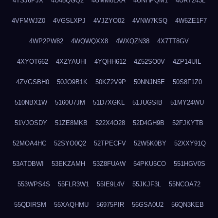
4TSJ6PJX
4U48QGQ2
4UMM8LXA
4UNHPQM1
4URT243L
4VFMWJZ0
4VGSLXPJ
4VJZYO02
4VNW7KSQ
4W6ZE1F7
4WP2PW82
4WQWQXX8
4WXQZN38
4X7TT8GV
4XYOT662
4XZYAUHI
4YQHH612
4Z52SO0V
4ZP14UIL
4ZVGSBH0
50JO9B1K
50KZ2V9P
50NNJN5E
50S8F1Z0
510NBX1W
5160U7JM
51D7XGKL
51JUGSIB
51MY24WU
51VJOSDY
51ZE8MKB
522X4O28
52D4GH9B
52FJKYTB
52MOA4HC
52SYO0Q2
52TPECFV
52W5K0BY
52XXY91Q
53ATDBWI
53EKZAMH
53Z8FUAW
54PKU5CO
551HGV0S
553WPS4S
55FLR3W1
55IE9L4V
55JKJF3L
55NCOA72
55QDIRSM
55XAQHMU
56975PIR
56GSA0U2
56QN3KEB