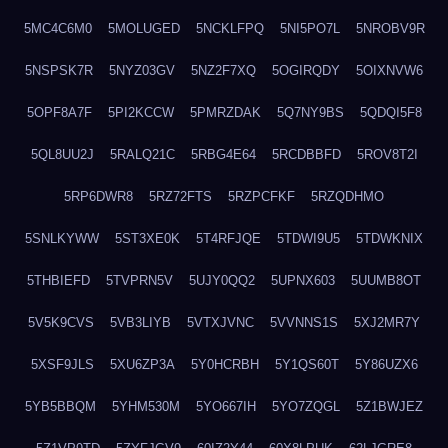
5MC4C6M0
5MOLUGED
5NCKLFPQ
5NI5PO7L
5NROBV9R
5NSPSK7R
5NYZ03GV
5NZ2F7XQ
5OGIRQDY
5OIXNVW6
5OPF8A7F
5PI2KCCW
5PMRZDAK
5Q7NY9BS
5QDQI5F8
5QL8UU2J
5RALQ21C
5RBG4E64
5RCDBBFD
5ROV8T2I
5RP6DWR8
5RZ72FTS
5RZPCFKF
5RZQDHMO
5SNLKYWW
5ST3XE0K
5T4RFJQE
5TDWI9U5
5TDWKNIX
5THBIEFD
5TVPRN5V
5UJY0QQ2
5UPNX603
5UUMB8OT
5V5K9CVS
5VB3LIYB
5VTXJVNC
5VVNNS1S
5XJ2MR7Y
5XSF9JLS
5XU6ZP3A
5Y0HCRBH
5Y1QS60T
5Y86UZX6
5YB5BBQM
5YHM530M
5YO667IH
5YO7ZQGL
5Z1BWJEZ