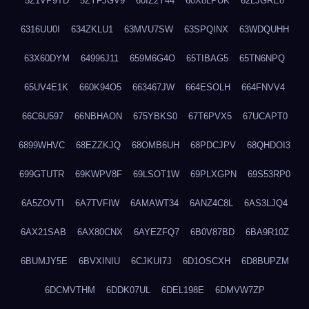
5Z1VP9TD
5ZYFJGV9
60IZ2Y44
60X8LPUK
62LJGRE8
6316UU0I
634ZKLU1
63MVU7SW
63SPQINX
63WDQUHH
63X60DYM
64996J11
659M6G4O
65TIBAG5
65TN6NPQ
65UV4E1K
660K94O5
663467JW
664ESOLH
664FNVV4
66C6U597
66NBHAON
675YBKS0
67T6PVX5
67UCAPT0
6899WHVC
68EZZKJQ
68OMB6UH
68PDCJPV
68QHDOI3
699GTUTR
69KWPV8F
69LSOT1W
69PLXGPN
69S53RP0
6A5ZOVTI
6A7TVFIW
6AMAWT34
6ANZ4C8L
6AS3LJQ4
6AX21SAB
6AX80CNX
6AYEZFQ7
6B0V87BD
6BA9R10Z
6BUMJY5E
6BVXINIU
6CJKUI7J
6D1OSCXH
6D8BUPZM
6DCMVTHM
6DDK07UL
6DEL198E
6DMVW7ZP