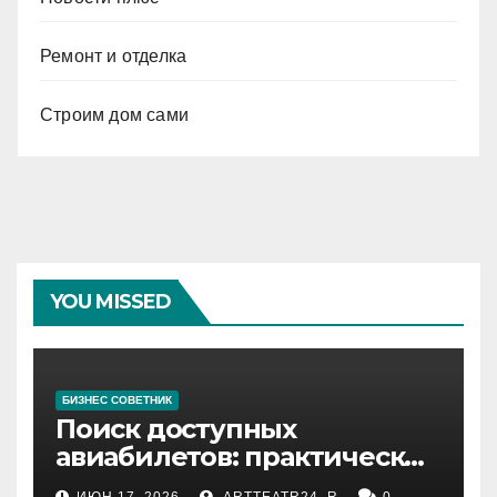
Ремонт и отделка
Строим дом сами
YOU MISSED
БИЗНЕС СОВЕТНИК
Поиск доступных
авиабилетов: практические
рекомендации
ИЮН 17, 2026
ARTTEATR24_R
0