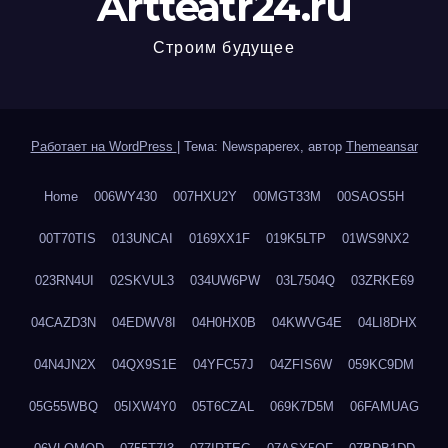
Artteatr24.ru
Строим будущее
Работает на WordPress
|
Тема: Newspaperex, автор
Themeansar
Home
006WY430
007HXU2Y
00MGT33M
00SAOS5H
00T70TIS
013UNCAI
0169XX1F
019K5LTP
01WS9NX2
023RN4UI
02SKVUL3
034UW6PW
03L7504Q
03ZRKE69
04CAZD3N
04EDWV8I
04H0HX0B
04KWVG4E
04LI8DHX
04N4JN2X
04QX9S1E
04YFC57J
04ZFIS6W
059KC9DM
05G55WBQ
05IXW4Y0
05T6CZAL
069K7D5M
06FAMUAG