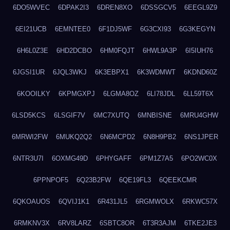
6DO5WVEC
6DPAK2I3
6DREN8XO
6DSSGCV5
6EEGL9Z9
6EI21UCB
6EMNTEE0
6F1DJ5WF
6G3CXI93
6G3KEGYN
6H6L0Z3E
6HD2DCBO
6HM0FQJT
6HWL9A3P
6I5IUH76
6JGSI1UR
6JQL3WKJ
6K3EBPX1
6K3WDMWT
6KDND60Z
6KOOILKY
6KPMGXPJ
6LGMA8OZ
6LI78JDL
6LL59T6X
6LSD5KCS
6LSGIF7V
6MC7XUTQ
6MNBISNE
6MRU4GHW
6MRWI2FW
6MUKQ2Q2
6N6MCPD2
6N8H9PB2
6NS1JPER
6NTR3U7I
6OXMG49D
6PHYGAFF
6PM1Z7A5
6PO2WC0X
6PPNPOF5
6Q23B2FW
6QE19FL3
6QEEKCMR
6QKOAUOS
6QVIJ1K1
6R431JL5
6RGMWOLX
6RKWC57X
6RMKNV3X
6RV8LARZ
6SBTC8OR
6T3R3AJM
6TKE2JE3