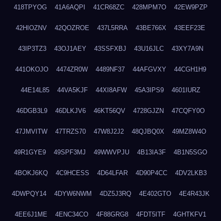
418TPYOG
41A6AQPI
41CR68ZC
428MPM7O
42EW9PZP
42HIOZNV
42QOZROE
437L5RRA
43BE766X
43EEF23E
43IP3TZ3
43OJ1AEY
43SSFXBJ
43U16JLC
43XY7A9N
441OKOJO
4474ZR0W
4489NF37
44AFGVXY
44CGH1H9
44E14L85
44VA5KJF
44XI8AFW
45A3IPS9
4601IURZ
46DGB3L9
46DLKJV6
46KT56QV
4728GJZN
47CQFY0O
47JMVITW
47TRZS70
47W8J2J2
48QJBQ0X
49MZ8W4O
49R1GYE9
49SPF3MJ
49WWVPJU
4B13IA3F
4B1N5SGO
4BOKJ6KQ
4C9HCESS
4D64LFAR
4D90P4CC
4DV2LKB3
4DWPQY14
4DYW6NWM
4DZ5J3RQ
4E402GTO
4E4R43JK
4EE6J1ME
4ENC34CO
4F88GRG8
4FDT5ITF
4GHTKFV1