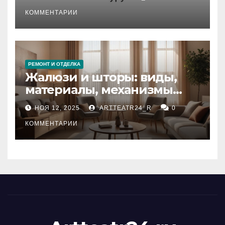
стихийных бедствий на
тезауруса
КОММЕНТАРИИ
РЕМОНТ И ОТДЕЛКА
Жалюзи и шторы: виды,
материалы, механизмы
управления и уход
НОЯ 12, 2025
ARTTEATR24_R
0
КОММЕНТАРИИ