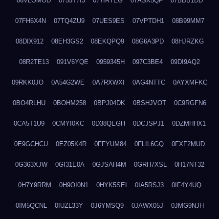
06VLOMOD
0755T7I3
077IRTEG
07ASX5QF
07BDB1DD
07FH6X4N
07TQ4ZU9
07UES9ES
07VPTDH1
08B99MM7
08DIX912
08EH3GS2
08EKQPQ9
08G6A3PD
08HJRZKG
08R2TE13
091V6YQE
0959345H
097C3BE4
09DI9AQ2
09RKK0JO
0A54G2WE
0A7RXWXI
0AG4NTTC
0AYXMFKC
0BO4RLHU
0BOHM258
0BPJ04DK
0BSHJVOT
0C9RGFN6
0CA5T1U9
0CMYI0KC
0D38QEGH
0DCJSPJ1
0DZMHHX1
0E9GCHCU
0EZ05K4R
0FFYUM84
0FLIL6GQ
0FXF2MUD
0G363XJW
0GI31E0A
0GJSAH4M
0GRH7XSL
0H17NT32
0H7Y9RRM
0H9OI0N1
0HYK5SEI
0IA5RSJ3
0IF4Y4UQ
0IM5QCNL
0IUZL33Y
0J6YMSQ9
0JAWX05J
0JMG9NJH