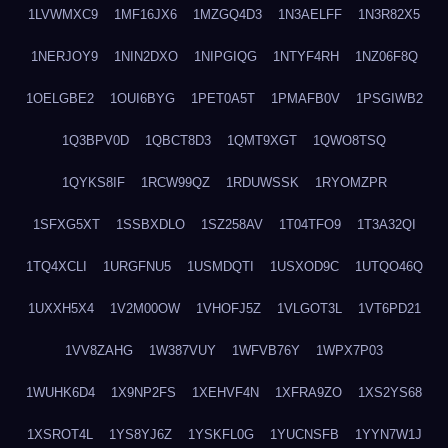
1LVWMXC9
1MF16JX6
1MZGQ4D3
1N3AELFF
1N3R82X5
1NERJOY9
1NIN2DXO
1NIPGIQG
1NTYF4RH
1NZ06F8Q
1OELGBE2
1OUI6BYG
1PET0A5T
1PMAFB0V
1PSGIWB2
1Q3BPV0D
1QBCT8D3
1QMT9XGT
1QWO8TSQ
1QYKS8IF
1RCW99QZ
1RDUWSSK
1RYOMZPR
1SFXG5XT
1SSBXDLO
1SZ258AV
1T04TFO9
1T3A32QI
1TQ4XCLI
1URGFNU5
1USMDQTI
1USXOD9C
1UTQO46Q
1UXXH5X4
1V2M00OW
1VHOFJ5Z
1VLGOT3L
1VT6PD21
1VV8ZAHG
1W387VUY
1WFVB76Y
1WPX7P03
1WUHK6D4
1X9NP2FS
1XEHVF4N
1XFRA9ZO
1XS2YS68
1XSROT4L
1YS8YJ6Z
1YSKFL0G
1YUCNSFB
1YYN7W1J