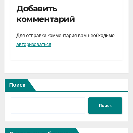
e
er
at
ail
р
Добавить
gr
s
а
комментарий
a
A
в
m
p
и
Для отправки комментария вам необходимо
p
ть
авторизоваться
.
Поиск
Поиск