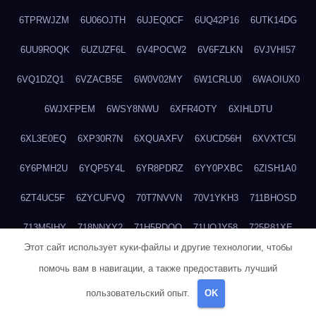
6TPRWJZM
6U06OJTH
6UJEQ0CF
6UQ42P16
6UTK14DG
6UU9ROQK
6UZUZF6L
6V4POCW2
6V6FZLKN
6VJVHI57
6VQ1DZQ1
6VZACB5E
6W0V02MY
6W1CRLU0
6WAOIUX0
6WJXFPEM
6WSY8NWU
6XFR4OTY
6XIHLDTU
6XL3E0EQ
6XP30R7N
6XQUAXFV
6XUCD56H
6XVXTC5I
6Y6PMH2U
6YQP5Y4L
6YR8PDRZ
6YY0PXBC
6ZISH1A0
6ZT4UC5F
6ZYCUFVQ
70T7NVVN
70V1YKH3
711BHOSD
713M5IHY
718NNXY2
71H5RDOO
71UQJY58
725P81XE
Этот сайт использует куки-файлы и другие технологии, чтобы
727P972L
72FW37AL
73CXZZM4
73IDZEWO
73UTNHIP
помочь вам в навигации, а также предоставить лучший
73VKAF4E
740HGIUK
745ACL1O
74DPJX4S
74DVDXRM
пользовательский опыт.
OK