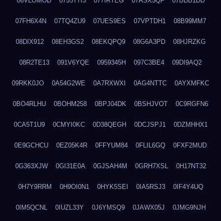
06VLOMOD
0755T7I3
077IRTEG
07ASX5QF
07BDB1DD
07FH6X4N
07TQ4ZU9
07UES9ES
07VPTDH1
08B99MM7
08DIX912
08EH3GS2
08EKQPQ9
08G6A3PD
08HJRZKG
08R2TE13
091V6YQE
0959345H
097C3BE4
09DI9AQ2
09RKK0JO
0A54G2WE
0A7RXWXI
0AG4NTTC
0AYXMFKC
0BO4RLHU
0BOHM258
0BPJ04DK
0BSHJVOT
0C9RGFN6
0CA5T1U9
0CMYI0KC
0D38QEGH
0DCJSPJ1
0DZMHHX1
0E9GCHCU
0EZ05K4R
0FFYUM84
0FLIL6GQ
0FXF2MUD
0G363XJW
0GI31E0A
0GJSAH4M
0GRH7XSL
0H17NT32
0H7Y9RRM
0H9OI0N1
0HYK5SEI
0IA5RSJ3
0IF4Y4UQ
0IM5QCNL
0IUZL33Y
0J6YMSQ9
0JAWX05J
0JMG9NJH