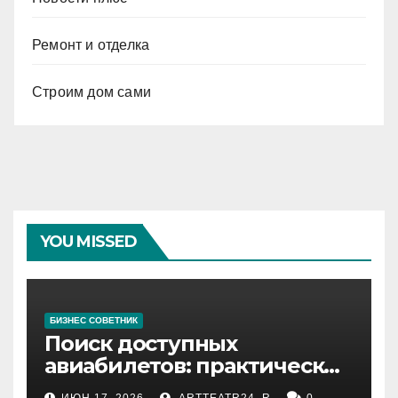
Ремонт и отделка
Строим дом сами
YOU MISSED
БИЗНЕС СОВЕТНИК
Поиск доступных
авиабилетов: практические
рекомендации
ИЮН 17, 2026
ARTTEATR24_R
0