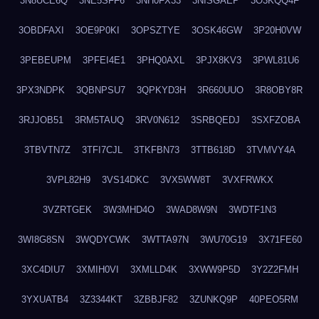
3N8UCE6Q
3NE5SFF6
3NH0FX33
3NISGAEP
3O3KQQ4F
3OBDFAXI
3OE9P0KI
3OPSZTYE
3OSK46GW
3P20H0VW
3PEBEUPM
3PFEI4E1
3PHQ0AXL
3PJX8KV3
3PWL81U6
3PX3NDPK
3QBNPSU7
3QPKYD3H
3R660UUO
3R8OBY8R
3RJJOB51
3RM5TAUQ
3RV0N612
3SRBQEDJ
3SXFZOBA
3TBVTN7Z
3TFI7CJL
3TKFBN73
3TTB618D
3TVMVY4A
3VPL82H9
3VS14DKC
3VX5WW8T
3VXFRWKX
3VZRTGEK
3W3MHD4O
3WAD8W9N
3WDTF1N3
3WI8G8SN
3WQDYCWK
3WTTA97N
3WU70G19
3X71FE60
3XC4DIU7
3XMIH0VI
3XMLLD4K
3XWW9P5D
3Y2Z2FMH
3YXUATB4
3Z3344KT
3ZBBJF82
3ZUNKQ9P
40PEO5RM