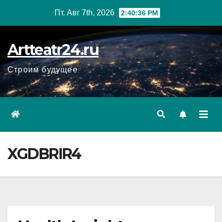
Перейти
Пт. Авг 7th, 2026
2:40:37 PM
к
содержанию
Artteatr24.ru
Строим будущее
XGDBRIR4