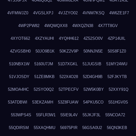
4TSJ6PJX
4U48QGQ2
4UMM8LXA
4UNHPQM1
4URT243L
4VFMWJZ0
4VGSLXPJ
4VJZYO02
4VNW7KSQ
4W6ZE1F7
4WP2PW82
4WQWQXX8
4WXQZN38
4X7TT8GV
4XYOT662
4XZYAUHI
4YQHH612
4Z52SO0V
4ZP14UIL
4ZVGSBH0
50JO9B1K
50KZ2V9P
50NNJN5E
50S8F1Z0
510NBX1W
5160U7JM
51D7XGKL
51JUGSIB
51MY24WU
51VJOSDY
51ZE8MKB
522X4O28
52D4GH9B
52FJKYTB
52MOA4HC
52SYO0Q2
52TPECFV
52W5K0BY
52XXY91Q
53ATDBWI
53EKZAMH
53Z8FUAW
54PKU5CO
551HGV0S
553WPS4S
55FLR3W1
55IE9L4V
55JKJF3L
55NCOA72
55QDIRSM
55XAQHMU
56975PIR
56GSA0U2
56QN3KEB