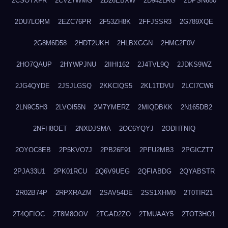
2CSOTXFR
2CVZ7WMG
2D26EBXW
2D942LRG
2DPSN680
2DU7LORM
2EZC76PR
2F53ZH8K
2FFJSSR3
2G789XQE
2G8M6D58
2HDT2UKH
2HLBXGGN
2HMC2F0V
2HO7QAUP
2HYWPJNU
2IIHI162
2J4TVL9Q
2JDKS9WZ
2JG4QYDE
2JSJLGSQ
2KKCIQS5
2KL1TDVU
2LCI7CW6
2LN9C5H3
2LVOI55N
2M7YMERZ
2MIQDBKK
2N165DB2
2NFH8OET
2NXDJSMA
2OC6YQYJ
2ODHTNIQ
2OYOC8EB
2P5KVO7J
2PB26F91
2PFU2MB3
2PGICZT7
2PJA33U1
2PK01RCU
2Q6V9UEG
2QFIABDG
2QYABSTR
2R02B74P
2RPXRAZM
2SAV54DE
2SS1XHM0
2T0TIR21
2T4QFIOC
2T8M8OOV
2TGAD2ZO
2TMUAAY5
2TOT3HO1