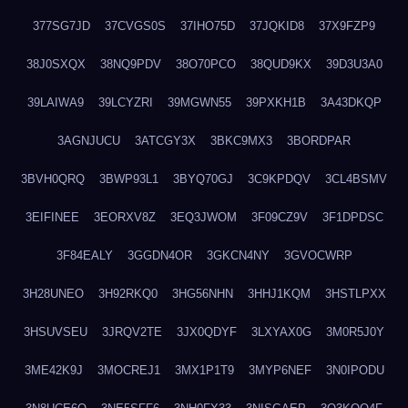
377SG7JD
37CVGS0S
37IHO75D
37JQKID8
37X9FZP9
38J0SXQX
38NQ9PDV
38O70PCO
38QUD9KX
39D3U3A0
39LAIWA9
39LCYZRI
39MGWN55
39PXKH1B
3A43DKQP
3AGNJUCU
3ATCGY3X
3BKC9MX3
3BORDPAR
3BVH0QRQ
3BWP93L1
3BYQ70GJ
3C9KPDQV
3CL4BSMV
3EIFINEE
3EORXV8Z
3EQ3JWOM
3F09CZ9V
3F1DPDSC
3F84EALY
3GGDN4OR
3GKCN4NY
3GVOCWRP
3H28UNEO
3H92RKQ0
3HG56NHN
3HHJ1KQM
3HSTLPXX
3HSUVSEU
3JRQV2TE
3JX0QDYF
3LXYAX0G
3M0R5J0Y
3ME42K9J
3MOCREJ1
3MX1P1T9
3MYP6NEF
3N0IPODU