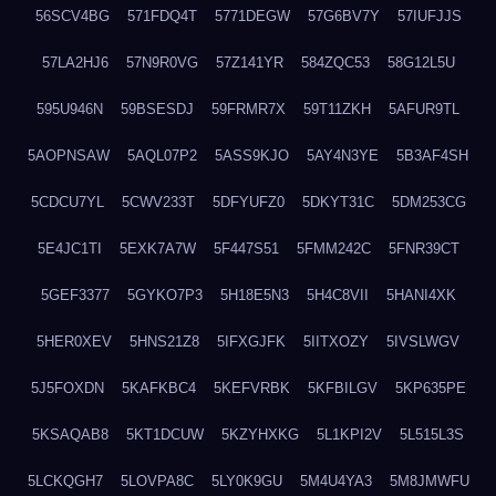
56SCV4BG
571FDQ4T
5771DEGW
57G6BV7Y
57IUFJJS
57LA2HJ6
57N9R0VG
57Z141YR
584ZQC53
58G12L5U
595U946N
59BSESDJ
59FRMR7X
59T11ZKH
5AFUR9TL
5AOPNSAW
5AQL07P2
5ASS9KJO
5AY4N3YE
5B3AF4SH
5CDCU7YL
5CWV233T
5DFYUFZ0
5DKYT31C
5DM253CG
5E4JC1TI
5EXK7A7W
5F447S51
5FMM242C
5FNR39CT
5GEF3377
5GYKO7P3
5H18E5N3
5H4C8VII
5HANI4XK
5HER0XEV
5HNS21Z8
5IFXGJFK
5IITXOZY
5IVSLWGV
5J5FOXDN
5KAFKBC4
5KEFVRBK
5KFBILGV
5KP635PE
5KSAQAB8
5KT1DCUW
5KZYHXKG
5L1KPI2V
5L515L3S
5LCKQGH7
5LOVPA8C
5LY0K9GU
5M4U4YA3
5M8JMWFU