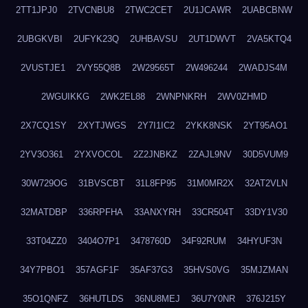
2TT1JPJ0
2TVCNBU8
2TWC2CET
2U1JCAWR
2UABCBNW
2UBGKVBI
2UFYK23Q
2UHBAVSU
2UT1DWVT
2VA5KTQ4
2VUSTJE1
2VY55Q8B
2W29565T
2W496244
2WADJS4M
2WGUIKKG
2WK2EL88
2WNPNKRH
2WV0ZHMD
2X7CQ1SY
2XYTJWGS
2Y7I1IC2
2YKK8NSK
2YT95AO1
2YV3O361
2YXVOCOL
2Z2JNBKZ
2ZAJL9NV
30D5VUM9
30W729OG
31BVSCBT
31L8FP95
31M0MR2X
32AT2VLN
32MATDBP
336RPFHA
33ANXYRH
33CR504T
33DY1V30
33T04ZZ0
3404O7P1
3478760D
34F92RUM
34HYUF3N
34Y7PBO1
357AGF1F
35AF37G3
35HVS0VG
35MJZMAN
35O1QNFZ
36HUTLDS
36NU8MEJ
36U7Y0NR
376J215Y