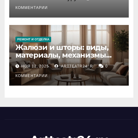
стихийных бедствий на
тезауруса
КОММЕНТАРИИ
РЕМОНТ И ОТДЕЛКА
Жалюзи и шторы: виды,
материалы, механизмы
управления и уход
НОЯ 12, 2025
ARTTEATR24_R
0
КОММЕНТАРИИ