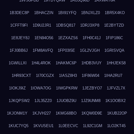
19V5GFDB
19YDYQRW
1AU5Q96D
1AXWRT6R
1B3DEC8P
1BHACZIN
1BI91YFQ
1BNJXLZ0
1BR5X4KO
1CFFT9FI
1D9U2JR1
1DBSQ817
1DRJ3XP8
1E2BYTZD
1E8JEY8J
1EN94O56
1EZXAZS6
1FH0C41J
1FIP186C
1FJ0BB6J
1FM8AVFQ
1FP03I5E
1GL2VJGH
1GRISVQA
1GWILLXI
1H4L4ROK
1HAKMC6P
1HDB3VUY
1HHJEK58
1HR93CXT
1I70CGZX
1IASZ8H3
1IF86W04
1IHA2RU7
1IOKJ9IZ
1IOWA7OG
1IWGPKRW
1JEZBYO7
1JFVZL7X
1JKQPSW2
1JL35ZZ0
1JUOBZ9U
1JZ9UNM8
1K1OOBX2
1KJONM1Y
1KJVH227
1KMG68BO
1KQW0D9E
1KUB22OP
1KUC7YQ5
1KVUSEU1
1L0EECVC
1L92C1GM
1LO2KT45