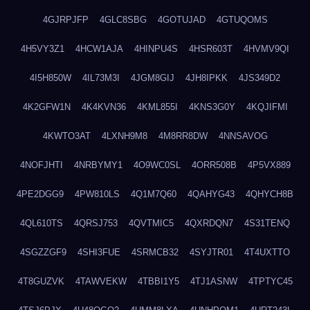
4GJRPJFP
4GLC8SBG
4GOTUJAD
4GTUQOMS
4H5VY3Z1
4HCW1AJA
4HINPU4S
4HSR603T
4HVMV9QI
4I5H850W
4IL73M3I
4JGM8GIJ
4JH8IPKK
4JS349D2
4K2GFW1N
4K4KVN36
4KML855I
4KNS3G0Y
4KQJIFMI
4KWTO3AT
4LXNH9M8
4M8RR8DW
4NNSAVOG
4NOFJHTI
4NRBYMY1
4O9WC0SL
4ORR508B
4P5VX889
4PE2DGG9
4PW810LS
4Q1M7Q60
4QAHYG43
4QHYCH8B
4QL610TS
4QRSJ753
4QVTMIC5
4QXRDQN7
4S31TENQ
4SGZZGF9
4SHI3FUE
4SRMCB32
4SYJTR01
4T4UXTTO
4T8GUZVK
4TAWVEKW
4TBBI1Y5
4TJ1ASNW
4TPTYC45