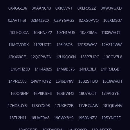
0X4GG1J6
0XAANC43
0XI05VVT
0XLR0SZZ
0XW3VGXD
0ZAVTHSI
0ZM4J2CX
0ZVYGAG2
0ZXS0PVO
105XMS37
10LFO9CA
10SRNZZ2
10ZH1AUS
10ZZI8A5
1103WHO1
11MGVORK
11P2UCTJ
126I93O6
12FS3WHV
12HZ1JWW
12K469CE
12QCPWZN
12UKQO0N
133P7UOC
13COV7L8
14GYHZ3D
14H4A825
14M9BJ75
14NJ13LJ
14PRJLGB
14PRLC85
14WY7OYZ
1546DY9V
15B2SHBQ
15C9WR6H
160ON64P
16P9KSF6
16SBWI43
16U7RZJT
179PIGYE
17HG5UY8
17SO7X9S
17UXEZ2B
17VE7UAW
181QKVNV
18FL2H11
18UVF9V8
19CWX8Y9
19S0NNZV
19SYNG2F