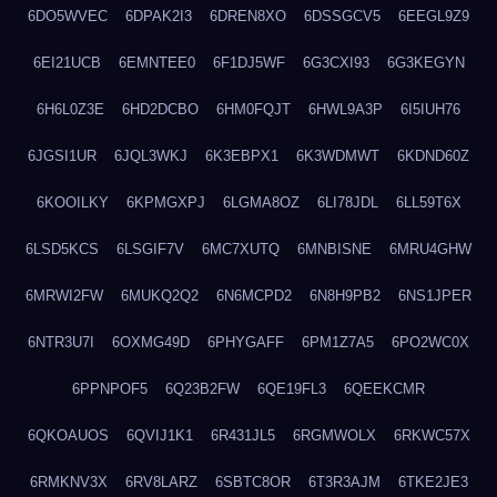
6DO5WVEC
6DPAK2I3
6DREN8XO
6DSSGCV5
6EEGL9Z9
6EI21UCB
6EMNTEE0
6F1DJ5WF
6G3CXI93
6G3KEGYN
6H6L0Z3E
6HD2DCBO
6HM0FQJT
6HWL9A3P
6I5IUH76
6JGSI1UR
6JQL3WKJ
6K3EBPX1
6K3WDMWT
6KDND60Z
6KOOILKY
6KPMGXPJ
6LGMA8OZ
6LI78JDL
6LL59T6X
6LSD5KCS
6LSGIF7V
6MC7XUTQ
6MNBISNE
6MRU4GHW
6MRWI2FW
6MUKQ2Q2
6N6MCPD2
6N8H9PB2
6NS1JPER
6NTR3U7I
6OXMG49D
6PHYGAFF
6PM1Z7A5
6PO2WC0X
6PPNPOF5
6Q23B2FW
6QE19FL3
6QEEKCMR
6QKOAUOS
6QVIJ1K1
6R431JL5
6RGMWOLX
6RKWC57X
6RMKNV3X
6RV8LARZ
6SBTC8OR
6T3R3AJM
6TKE2JE3