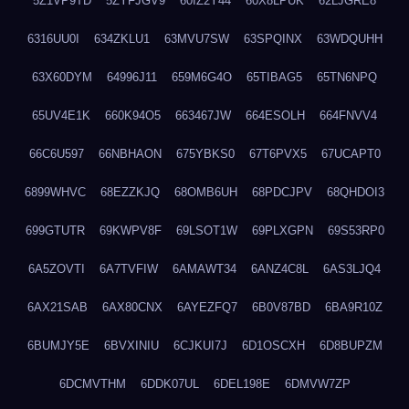
5Z1VP9TD
5ZYFJGV9
60IZ2Y44
60X8LPUK
62LJGRE8
6316UU0I
634ZKLU1
63MVU7SW
63SPQINX
63WDQUHH
63X60DYM
64996J11
659M6G4O
65TIBAG5
65TN6NPQ
65UV4E1K
660K94O5
663467JW
664ESOLH
664FNVV4
66C6U597
66NBHAON
675YBKS0
67T6PVX5
67UCAPT0
6899WHVC
68EZZKJQ
68OMB6UH
68PDCJPV
68QHDOI3
699GTUTR
69KWPV8F
69LSOT1W
69PLXGPN
69S53RP0
6A5ZOVTI
6A7TVFIW
6AMAWT34
6ANZ4C8L
6AS3LJQ4
6AX21SAB
6AX80CNX
6AYEZFQ7
6B0V87BD
6BA9R10Z
6BUMJY5E
6BVXINIU
6CJKUI7J
6D1OSCXH
6D8BUPZM
6DCMVTHM
6DDK07UL
6DEL198E
6DMVW7ZP