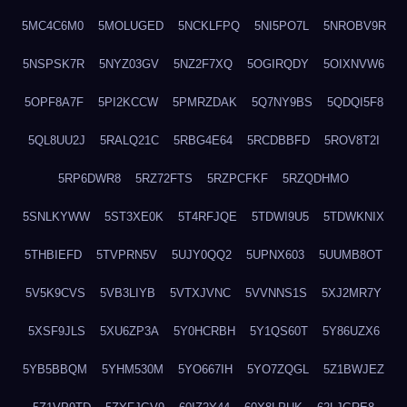
5MC4C6M0
5MOLUGED
5NCKLFPQ
5NI5PO7L
5NROBV9R
5NSPSK7R
5NYZ03GV
5NZ2F7XQ
5OGIRQDY
5OIXNVW6
5OPF8A7F
5PI2KCCW
5PMRZDAK
5Q7NY9BS
5QDQI5F8
5QL8UU2J
5RALQ21C
5RBG4E64
5RCDBBFD
5ROV8T2I
5RP6DWR8
5RZ72FTS
5RZPCFKF
5RZQDHMO
5SNLKYWW
5ST3XE0K
5T4RFJQE
5TDWI9U5
5TDWKNIX
5THBIEFD
5TVPRN5V
5UJY0QQ2
5UPNX603
5UUMB8OT
5V5K9CVS
5VB3LIYB
5VTXJVNC
5VVNNS1S
5XJ2MR7Y
5XSF9JLS
5XU6ZP3A
5Y0HCRBH
5Y1QS60T
5Y86UZX6
5YB5BBQM
5YHM530M
5YO667IH
5YO7ZQGL
5Z1BWJEZ