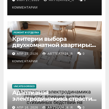
КОММЕНТАРИИ
РЕМОНТ И ОТДЕЛКА
Критерии выбора
двухкомнатной квартиры:
планировка, площадь,
АПР 23, 2026
ARTTEATR24_R
0
состояние и документация
КОММЕНТАРИИ
UNCATEGORISED
Адаптивная
электродинамика страсти:
влияние анализа
АПР 16, 2026
ARTTEATR24_R
0