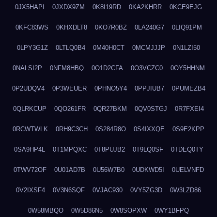
0JX5HAPI
0JXDX9ZM
0K8I19RD
0KA2KHRR
0KCE9EJG
0KFC83WS
0KHXDLT8
0KO7R0BZ
0LA240G7
0LIQ91PM
0LPY3G1Z
0LTLQ0B4
0M40H0CT
0MCMJJJP
0N1LZI50
0NALSI2P
0NFM8HBQ
0O1D2CFA
0O3VCZC0
0OY5HHNM
0P2UDQV4
0P3WEUER
0PHNO5Y4
0PPJIUB7
0PUMEZB4
0QLRKCUP
0QO261FR
0QR27BKM
0QV0STGJ
0R7FXEI4
0RCWTWLK
0RH9C3CH
0S284R8O
0S4IXXQE
0S9E2KPP
0SA9HP4L
0T1MPQXC
0T8PUJB2
0T9LQ0SF
0TDEQ0TY
0TWV72OF
0U01AD7B
0U56W7B0
0UDKWD5I
0UELVNFD
0V2IXSF4
0V3N6SQF
0VJAC930
0VY5ZG3D
0W3LZD86
0W58MBQO
0W5D86N5
0W8SOPXW
0WY1BFPQ