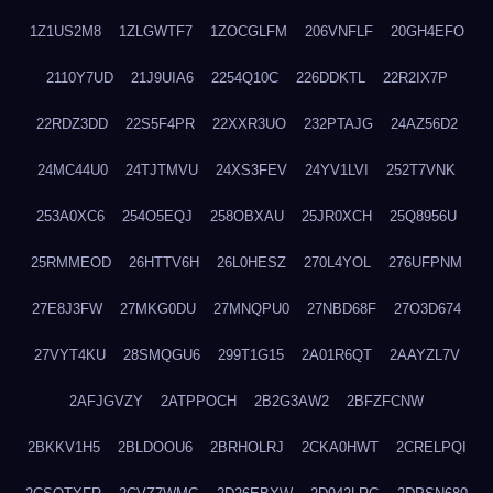
1Z1US2M8
1ZLGWTF7
1ZOCGLFM
206VNFLF
20GH4EFO
2110Y7UD
21J9UIA6
2254Q10C
226DDKTL
22R2IX7P
22RDZ3DD
22S5F4PR
22XXR3UO
232PTAJG
24AZ56D2
24MC44U0
24TJTMVU
24XS3FEV
24YV1LVI
252T7VNK
253A0XC6
254O5EQJ
258OBXAU
25JR0XCH
25Q8956U
25RMMEOD
26HTTV6H
26L0HESZ
270L4YOL
276UFPNM
27E8J3FW
27MKG0DU
27MNQPU0
27NBD68F
27O3D674
27VYT4KU
28SMQGU6
299T1G15
2A01R6QT
2AAYZL7V
2AFJGVZY
2ATPPOCH
2B2G3AW2
2BFZFCNW
2BKKV1H5
2BLDOOU6
2BRHOLRJ
2CKA0HWT
2CRELPQI