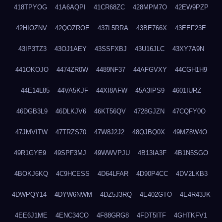
418TPYOG
41A6AQPI
41CR68ZC
428MPM7O
42EW9PZP
42HIOZNV
42QOZROE
437L5RRA
43BE766X
43EEF23E
43IP3TZ3
43OJ1AEY
43SSFXBJ
43U16JLC
43XY7A9N
441OKOJO
4474ZR0W
4489NF37
44AFGVXY
44CGH1H9
44E14L85
44VA5KJF
44XI8AFW
45A3IPS9
4601IURZ
46DGB3L9
46DLKJV6
46KT56QV
4728GJZN
47CQFY0O
47JMVITW
47TRZS70
47W8J2J2
48QJBQ0X
49MZ8W4O
49R1GYE9
49SPF3MJ
49WWVPJU
4B13IA3F
4B1N5SGO
4BOKJ6KQ
4C9HCESS
4D64LFAR
4D90P4CC
4DV2LKB3
4DWPQY14
4DYW6NWM
4DZ5J3RQ
4E402GTO
4E4R43JK
4EE6J1ME
4ENC34CO
4F88GRG8
4FDT5ITF
4GHTKFV1