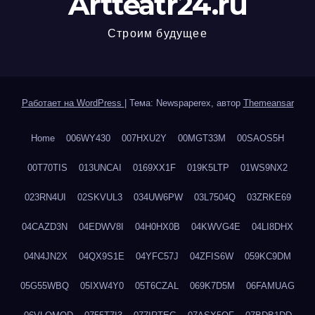
Artteatr24.ru
Строим будущее
Работает на WordPress
|
Тема: Newspaperex, автор
Themeansar
Home
006WY430
007HXU2Y
00MGT33M
00SAOS5H
00T70TIS
013UNCAI
0169XX1F
019K5LTP
01WS9NX2
023RN4UI
02SKVUL3
034UW6PW
03L7504Q
03ZRKE69
04CAZD3N
04EDWV8I
04H0HX0B
04KWVG4E
04LI8DHX
04N4JN2X
04QX9S1E
04YFC57J
04ZFIS6W
059KC9DM
05G55WBQ
05IXW4Y0
05T6CZAL
069K7D5M
06FAMUAG