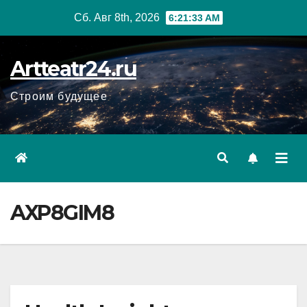
Перейти
Сб. Авг 8th, 2026
6:21:34 AM
к
содержанию
Artteatr24.ru
Строим будущее
AXP8GIM8