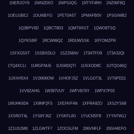
1NERJOY9
1NIN2DXO
1NIPGIQG
1NTYF4RH
1NZ06F8Q
1OELGBE2
1OUI6BYG
1PET0A5T
1PMAFB0V
1PSGIWB2
1Q3BPV0D
1QBCT8D3
1QMT9XGT
1QWO8TSQ
1QYKS8IF
1RCW99QZ
1RDUWSSK
1RYOMZPR
1SFXG5XT
1SSBXDLO
1SZ258AV
1T04TFO9
1T3A32QI
1TQ4XCLI
1URGFNU5
1USMDQTI
1USXOD9C
1UTQO46Q
1UXXH5X4
1V2M00OW
1VHOFJ5Z
1VLGOT3L
1VT6PD21
1VV8ZAHG
1W387VUY
1WFVB76Y
1WPX7P03
1WUHK6D4
1X9NP2FS
1XEHVF4N
1XFRA9ZO
1XS2YS68
1XSROT4L
1YS8YJ6Z
1YSKFL0G
1YUCNSFB
1YYN7W1J
1Z1US2M8
1ZLGWTF7
1ZOCGLFM
206VNFLF
20GH4EFO