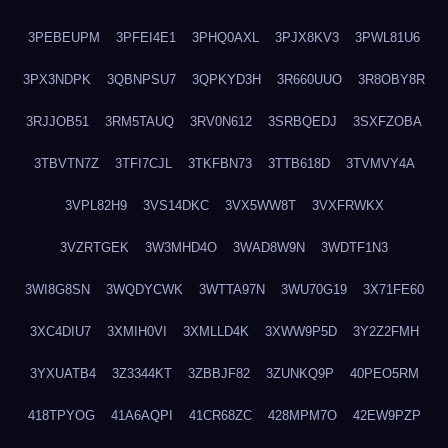
3PEBEUPM
3PFEI4E1
3PHQ0AXL
3PJX8KV3
3PWL81U6
3PX3NDPK
3QBNPSU7
3QPKYD3H
3R660UUO
3R8OBY8R
3RJJOB51
3RM5TAUQ
3RV0N612
3SRBQEDJ
3SXFZOBA
3TBVTN7Z
3TFI7CJL
3TKFBN73
3TTB618D
3TVMVY4A
3VPL82H9
3VS14DKC
3VX5WW8T
3VXFRWKX
3VZRTGEK
3W3MHD4O
3WAD8W9N
3WDTF1N3
3WI8G8SN
3WQDYCWK
3WTTA97N
3WU70G19
3X71FE60
3XC4DIU7
3XMIH0VI
3XMLLD4K
3XWW9P5D
3Y2Z2FMH
3YXUATB4
3Z3344KT
3ZBBJF82
3ZUNKQ9P
40PEO5RM
418TPYOG
41A6AQPI
41CR68ZC
428MPM7O
42EW9PZP