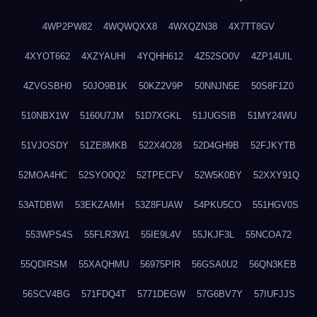
4WP2PW82
4WQWQXX8
4WXQZN38
4X7TT8GV
4XYOT662
4XZYAUHI
4YQHH612
4Z52SO0V
4ZP14UIL
4ZVGSBH0
50JO9B1K
50KZ2V9P
50NNJN5E
50S8F1Z0
510NBX1W
5160U7JM
51D7XGKL
51JUGSIB
51MY24WU
51VJOSDY
51ZE8MKB
522X4O28
52D4GH9B
52FJKYTB
52MOA4HC
52SYO0Q2
52TPECFV
52W5K0BY
52XXY91Q
53ATDBWI
53EKZAMH
53Z8FUAW
54PKU5CO
551HGV0S
553WPS4S
55FLR3W1
55IE9L4V
55JKJF3L
55NCOA72
55QDIRSM
55XAQHMU
56975PIR
56GSA0U2
56QN3KEB
56SCV4BG
571FDQ4T
5771DEGW
57G6BV7Y
57IUFJJS