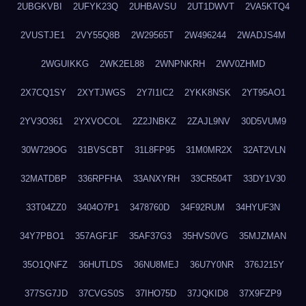
2UBGKVBI
2UFYK23Q
2UHBAVSU
2UT1DWVT
2VA5KTQ4
2VUSTJE1
2VY55Q8B
2W29565T
2W496244
2WADJS4M
2WGUIKKG
2WK2EL88
2WNPNKRH
2WV0ZHMD
2X7CQ1SY
2XYTJWGS
2Y7I1IC2
2YKK8NSK
2YT95AO1
2YV3O361
2YXVOCOL
2Z2JNBKZ
2ZAJL9NV
30D5VUM9
30W729OG
31BVSCBT
31L8FP95
31M0MR2X
32AT2VLN
32MATDBP
336RPFHA
33ANXYRH
33CR504T
33DY1V30
33T04ZZ0
3404O7P1
3478760D
34F92RUM
34HYUF3N
34Y7PBO1
357AGF1F
35AF37G3
35HVS0VG
35MJZMAN
35O1QNFZ
36HUTLDS
36NU8MEJ
36U7Y0NR
376J215Y
377SG7JD
37CVGS0S
37IHO75D
37JQKID8
37X9FZP9