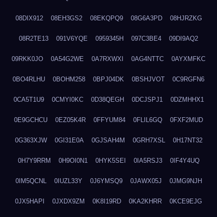
08DIX912
08EH3GS2
08EKQPQ9
08G6A3PD
08HJRZKG
08R2TE13
091V6YQE
0959345H
097C3BE4
09DI9AQ2
09RKK0JO
0A54G2WE
0A7RXWXI
0AG4NTTC
0AYXMFKC
0BO4RLHU
0BOHM258
0BPJ04DK
0BSHJVOT
0C9RGFN6
0CA5T1U9
0CMYI0KC
0D38QEGH
0DCJSPJ1
0DZMHHX1
0E9GCHCU
0EZ05K4R
0FFYUM84
0FLIL6GQ
0FXF2MUD
0G363XJW
0GI31E0A
0GJSAH4M
0GRH7XSL
0H17NT32
0H7Y9RRM
0H9OI0N1
0HYK5SEI
0IA5RSJ3
0IF4Y4UQ
0IM5QCNL
0IUZL33Y
0J6YMSQ9
0JAWX05J
0JMG9NJH
0JX5HAPI
0JXDX9ZM
0K8I19RD
0KA2KHRR
0KCE9EJG