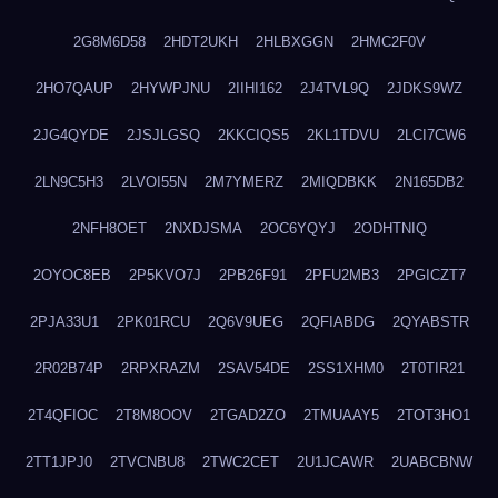
2G8M6D58
2HDT2UKH
2HLBXGGN
2HMC2F0V
2HO7QAUP
2HYWPJNU
2IIHI162
2J4TVL9Q
2JDKS9WZ
2JG4QYDE
2JSJLGSQ
2KKCIQS5
2KL1TDVU
2LCI7CW6
2LN9C5H3
2LVOI55N
2M7YMERZ
2MIQDBKK
2N165DB2
2NFH8OET
2NXDJSMA
2OC6YQYJ
2ODHTNIQ
2OYOC8EB
2P5KVO7J
2PB26F91
2PFU2MB3
2PGICZT7
2PJA33U1
2PK01RCU
2Q6V9UEG
2QFIABDG
2QYABSTR
2R02B74P
2RPXRAZM
2SAV54DE
2SS1XHM0
2T0TIR21
2T4QFIOC
2T8M8OOV
2TGAD2ZO
2TMUAAY5
2TOT3HO1
2TT1JPJ0
2TVCNBU8
2TWC2CET
2U1JCAWR
2UABCBNW