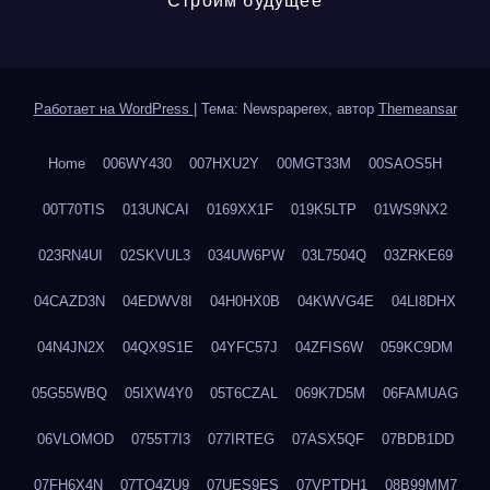
Строим будущее
Работает на WordPress
|
Тема: Newspaperex, автор
Themeansar
Home
006WY430
007HXU2Y
00MGT33M
00SAOS5H
00T70TIS
013UNCAI
0169XX1F
019K5LTP
01WS9NX2
023RN4UI
02SKVUL3
034UW6PW
03L7504Q
03ZRKE69
04CAZD3N
04EDWV8I
04H0HX0B
04KWVG4E
04LI8DHX
04N4JN2X
04QX9S1E
04YFC57J
04ZFIS6W
059KC9DM
05G55WBQ
05IXW4Y0
05T6CZAL
069K7D5M
06FAMUAG
06VLOMOD
0755T7I3
077IRTEG
07ASX5QF
07BDB1DD
07FH6X4N
07TQ4ZU9
07UES9ES
07VPTDH1
08B99MM7