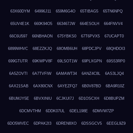
63X60DYM
64996J11
659M6G4O
65TIBAG5
65TN6NPQ
65UV4E1K
660K94O5
663467JW
664ESOLH
664FNVV4
66C6U597
66NBHAON
675YBKS0
67T6PVX5
67UCAPT0
6899WHVC
68EZZKJQ
68OMB6UH
68PDCJPV
68QHDOI3
699GTUTR
69KWPV8F
69LSOT1W
69PLXGPN
69S53RP0
6A5ZOVTI
6A7TVFIW
6AMAWT34
6ANZ4C8L
6AS3LJQ4
6AX21SAB
6AX80CNX
6AYEZFQ7
6B0V87BD
6BA9R10Z
6BUMJY5E
6BVXINIU
6CJKUI7J
6D1OSCXH
6D8BUPZM
6DCMVTHM
6DDK07UL
6DEL198E
6DMVW7ZP
6DO5WVEC
6DPAK2I3
6DREN8XO
6DSSGCV5
6EEGL9Z9