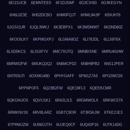
6EI21UCB
6EMNTEE0
6F1DJ5WF
6G3CXI93
6G3KEGYN
6H6L0Z3E
6HD2DCBO
6HM0FQJT
6HWL9A3P
6I5IUH76
6JGSI1UR
6JQL3WKJ
6K3EBPX1
6K3WDMWT
6KDND60Z
6KOOILKY
6KPMGXPJ
6LGMA8OZ
6LI78JDL
6LL59T6X
6LSD5KCS
6LSGIF7V
6MC7XUTQ
6MNBISNE
6MRU4GHW
6MRWI2FW
6MUKQ2Q2
6N6MCPD2
6N8H9PB2
6NS1JPER
6NTR3U7I
6OXMG49D
6PHYGAFF
6PM1Z7A5
6PO2WC0X
6PPNPOF5
6Q23B2FW
6QE19FL3
6QEEKCMR
6QKOAUOS
6QVIJ1K1
6R431JL5
6RGMWOLX
6RKWC57X
6RMKNV3X
6RV8LARZ
6SBTC8OR
6T3R3AJM
6TKE2JE3
6TPRWJZM
6U06OJTH
6UJEQ0CF
6UQ42P16
6UTK14DG