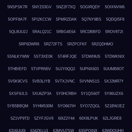
5NSPSK7R
5NYZ03GV
5NZ2F7XQ
5OGIRQDY
5OIXNVW6
5OPF8A7F
5PI2KCCW
5PMRZDAK
5Q7NY9BS
5QDQI5F8
5QL8UU2J
5RALQ21C
5RBG4E64
5RCDBBFD
5ROV8T2I
5RP6DWR8
5RZ72FTS
5RZPCFKF
5RZQDHMO
5SNLKYWW
5ST3XE0K
5T4RFJQE
5TDWI9U5
5TDWKNIX
5THBIEFD
5TVPRN5V
5UJY0QQ2
5UPNX603
5UUMB8OT
5V5K9CVS
5VB3LIYB
5VTXJVNC
5VVNNS1S
5XJ2MR7Y
5XSF9JLS
5XU6ZP3A
5Y0HCRBH
5Y1QS60T
5Y86UZX6
5YB5BBQM
5YHM530M
5YO667IH
5YO7ZQGL
5Z1BWJEZ
5Z1VP9TD
5ZYFJGV9
60IZ2Y44
60X8LPUK
62LJGRE8
6316UU0I
634ZKLU1
63MVU7SW
63SPQINX
63WDQUHH