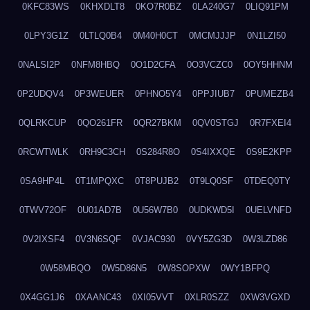
0KFC83WS
0KHXDLT8
0KO7R0BZ
0LA240G7
0LIQ91PM
0LPY3G1Z
0LTLQ0B4
0M40H0CT
0MCMJJJP
0N1LZI50
0NALSI2P
0NFM8HBQ
0O1D2CFA
0O3VCZC0
0OY5HHNM
0P2UDQV4
0P3WEUER
0PHNO5Y4
0PPJIUB7
0PUMEZB4
0QLRKCUP
0QO261FR
0QR27BKM
0QV0STGJ
0R7FXEI4
0RCWTWLK
0RH9C3CH
0S284R8O
0S4IXXQE
0S9E2KPP
0SA9HP4L
0T1MPQXC
0T8PUJB2
0T9LQ0SF
0TDEQ0TY
0TWV72OF
0U01AD7B
0U56W7B0
0UDKWD5I
0UELVNFD
0V2IXSF4
0V3N6SQF
0VJAC930
0VY5ZG3D
0W3LZD86
0W58MBQO
0W5D86N5
0W8SOPXW
0WY1BFPQ
0X4GG1J6
0XAANC43
0XI05VVT
0XLR0SZZ
0XW3VGXD