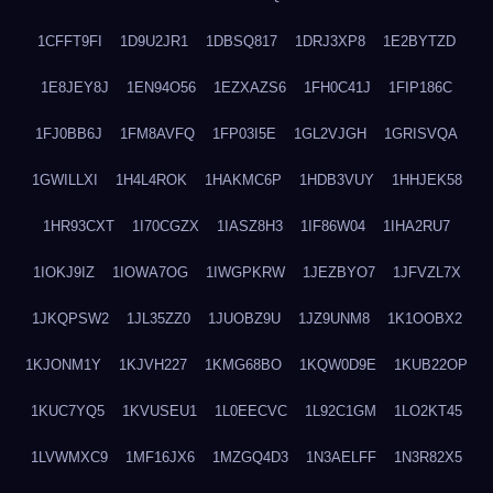
1CFFT9FI
1D9U2JR1
1DBSQ817
1DRJ3XP8
1E2BYTZD
1E8JEY8J
1EN94O56
1EZXAZS6
1FH0C41J
1FIP186C
1FJ0BB6J
1FM8AVFQ
1FP03I5E
1GL2VJGH
1GRISVQA
1GWILLXI
1H4L4ROK
1HAKMC6P
1HDB3VUY
1HHJEK58
1HR93CXT
1I70CGZX
1IASZ8H3
1IF86W04
1IHA2RU7
1IOKJ9IZ
1IOWA7OG
1IWGPKRW
1JEZBYO7
1JFVZL7X
1JKQPSW2
1JL35ZZ0
1JUOBZ9U
1JZ9UNM8
1K1OOBX2
1KJONM1Y
1KJVH227
1KMG68BO
1KQW0D9E
1KUB22OP
1KUC7YQ5
1KVUSEU1
1L0EECVC
1L92C1GM
1LO2KT45
1LVWMXC9
1MF16JX6
1MZGQ4D3
1N3AELFF
1N3R82X5