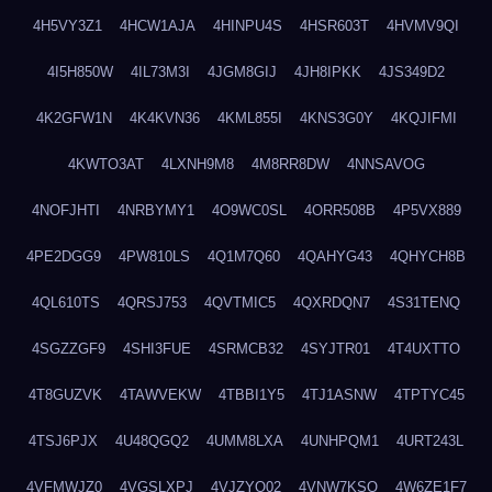
4H5VY3Z1
4HCW1AJA
4HINPU4S
4HSR603T
4HVMV9QI
4I5H850W
4IL73M3I
4JGM8GIJ
4JH8IPKK
4JS349D2
4K2GFW1N
4K4KVN36
4KML855I
4KNS3G0Y
4KQJIFMI
4KWTO3AT
4LXNH9M8
4M8RR8DW
4NNSAVOG
4NOFJHTI
4NRBYMY1
4O9WC0SL
4ORR508B
4P5VX889
4PE2DGG9
4PW810LS
4Q1M7Q60
4QAHYG43
4QHYCH8B
4QL610TS
4QRSJ753
4QVTMIC5
4QXRDQN7
4S31TENQ
4SGZZGF9
4SHI3FUE
4SRMCB32
4SYJTR01
4T4UXTTO
4T8GUZVK
4TAWVEKW
4TBBI1Y5
4TJ1ASNW
4TPTYC45
4TSJ6PJX
4U48QGQ2
4UMM8LXA
4UNHPQM1
4URT243L
4VFMWJZ0
4VGSLXPJ
4VJZYO02
4VNW7KSQ
4W6ZE1F7