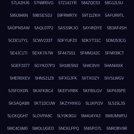
57LA2HJ6
57N9R0VG
57Z141YR
584ZQC53
58G12L5U
595U946N
59BSESDJ
59FRMR7X
59T11ZKH
5AFUR9TL
5AOPNSAW
5AQL07P2
5ASS9KJO
5AY4N3YE
5B3AF4SH
5CDCU7YL
5CWV233T
5DFYUFZ0
5DKYT31C
5DM253CG
5E4JC1TI
5EXK7A7W
5F447S51
5FMM242C
5FNR39CT
5GEF3377
5GYKO7P3
5H18E5N3
5H4C8VII
5HANI4XK
5HER0XEV
5HNS21Z8
5IFXGJFK
5IITXOZY
5IVSLWGV
5J5FOXDN
5KAFKBC4
5KEFVRBK
5KFBILGV
5KP635PE
5KSAQAB8
5KT1DCUW
5KZYHXKG
5L1KPI2V
5L515L3S
5LCKQGH7
5LOVPA8C
5LY0K9GU
5M4U4YA3
5M8JMWFU
5MC4C6M0
5MOLUGED
5NCKLFPQ
5NI5PO7L
5NROBV9R