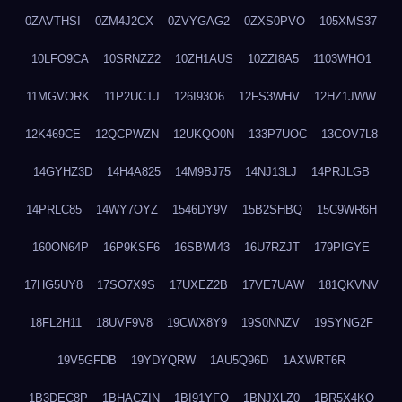
0ZAVTHSI
0ZM4J2CX
0ZVYGAG2
0ZXS0PVO
105XMS37
10LFO9CA
10SRNZZ2
10ZH1AUS
10ZZI8A5
1103WHO1
11MGVORK
11P2UCTJ
126I93O6
12FS3WHV
12HZ1JWW
12K469CE
12QCPWZN
12UKQO0N
133P7UOC
13COV7L8
14GYHZ3D
14H4A825
14M9BJ75
14NJ13LJ
14PRJLGB
14PRLC85
14WY7OYZ
1546DY9V
15B2SHBQ
15C9WR6H
160ON64P
16P9KSF6
16SBWI43
16U7RZJT
179PIGYE
17HG5UY8
17SO7X9S
17UXEZ2B
17VE7UAW
181QKVNV
18FL2H11
18UVF9V8
19CWX8Y9
19S0NNZV
19SYNG2F
19V5GFDB
19YDYQRW
1AU5Q96D
1AXWRT6R
1B3DEC8P
1BHACZIN
1BI91YFQ
1BNJXLZ0
1BR5X4KO