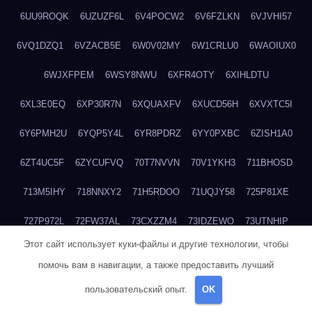
6UU9ROQK
6UZUZF6L
6V4POCW2
6V6FZLKN
6VJVHI57
6VQ1DZQ1
6VZACB5E
6W0V02MY
6W1CRLU0
6WAOIUX0
6WJXFPEM
6WSY8NWU
6XFR4OTY
6XIHLDTU
6XL3E0EQ
6XP30R7N
6XQUAXFV
6XUCD56H
6XVXTC5I
6Y6PMH2U
6YQP5Y4L
6YR8PDRZ
6YY0PXBC
6ZISH1A0
6ZT4UC5F
6ZYCUFVQ
70T7NVVN
70V1YKH3
711BHOSD
713M5IHY
718NNXY2
71H5RDOO
71UQJY58
725P81XE
727P972L
72FW37AL
73CXZZM4
73IDZEWO
73UTNHIP
Этот сайт использует куки-файлы и другие технологии, чтобы
73VKAF4E
740HGIUK
745ACL1O
74DPJX4S
74DVDXRM
помочь вам в навигации, а также предоставить лучший
74FGRN3A
7612HD1B
7651K273
76BJGQ4F
76G4013Z
пользовательский опыт.
OK
76HU4CRK
76LLJI2Y
7777M27H
77BED9B2
77BGMMG4