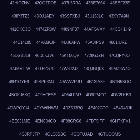
42HIOZNV
42QOZROE
437L5RRA
43BE766X
43EEF23E
43IP3TZ3
43OJ1AEY
43SSFXBJ
43U16JLC
43XY7A9N
441OKOJO
4474ZR0W
4489NF37
44AFGVXY
44CGH1H9
44E14L85
44VA5KJF
44XI8AFW
45A3IPS9
4601IURZ
46DGB3L9
46DLKJV6
46KT56QV
4728GJZN
47CQFY0O
47JMVITW
47TRZS70
47W8J2J2
48QJBQ0X
49MZ8W4O
49R1GYE9
49SPF3MJ
49WWVPJU
4B13IA3F
4B1N5SGO
4BOKJ6KQ
4C9HCESS
4D64LFAR
4D90P4CC
4DV2LKB3
4DWPQY14
4DYW6NWM
4DZ5J3RQ
4E402GTO
4E4R43JK
4EE6J1ME
4ENC34CO
4F88GRG8
4FDT5ITF
4GHTKFV1
4GJRPJFP
4GLC8SBG
4GOTUJAD
4GTUQOMS