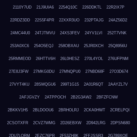
2110Y7UD
21J9UIA6
2254Q10C
226DDKTL
22R2IX7P
22RDZ3DD
22S5F4PR
22XXR3UO
232PTAJG
24AZ56D2
24MC44U0
24TJTMVU
24XS3FEV
24YV1LVI
252T7VNK
253A0XC6
254O5EQJ
258OBXAU
25JR0XCH
25Q8956U
25RMMEOD
26HTTV6H
26L0HESZ
270L4YOL
276UFPNM
27E8J3FW
27MKG0DU
27MNQPU0
27NBD68F
27O3D674
27VYT4KU
28SMQGU6
299T1G15
2A01R6QT
2AAYZL7V
2AFJGVZY
2ATPPOCH
2B2G3AW2
2BFZFCNW
2BKKV1H5
2BLDOOU6
2BRHOLRJ
2CKA0HWT
2CRELPQI
2CSOTXFR
2CVZ7WMG
2D26EBXW
2D942LRG
2DPSN680
2DU7LORM
2EZC76PR
2F53ZH8K
2FFJSSR3
2G789XQE