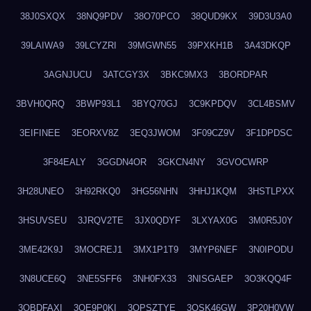
38J0SXQX
38NQ9PDV
38O70PCO
38QUD9KX
39D3U3A0
39LAIWA9
39LCYZRI
39MGWN55
39PXKH1B
3A43DKQP
3AGNJUCU
3ATCGY3X
3BKC9MX3
3BORDPAR
3BVH0QRQ
3BWP93L1
3BYQ70GJ
3C9KPDQV
3CL4BSMV
3EIFINEE
3EORXV8Z
3EQ3JWOM
3F09CZ9V
3F1DPDSC
3F84EALY
3GGDN4OR
3GKCN4NY
3GVOCWRP
3H28UNEO
3H92RKQ0
3HG56NHN
3HHJ1KQM
3HSTLPXX
3HSUVSEU
3JRQV2TE
3JX0QDYF
3LXYAX0G
3M0R5J0Y
3ME42K9J
3MOCREJ1
3MX1P1T9
3MYP6NEF
3N0IPODU
3N8UCE6Q
3NE5SFF6
3NH0FX33
3NISGAEP
3O3KQQ4F
3OBDFAXI
3OE9P0KI
3OPSZTYE
3OSK46GW
3P20H0VW