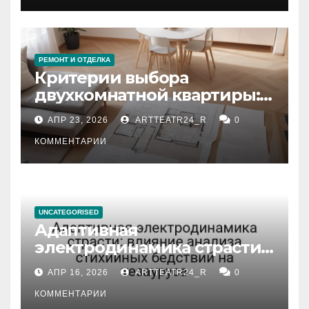
РЕМОНТ И ОТДЕЛКА
Критерии выбора
двухкомнатной квартиры:
планировка, площадь,
АПР 23, 2026
ARTTEATR24_R
0
состояние и документация
КОММЕНТАРИИ
UNCATEGORISED
Адаптивная
электродинамика страсти:
влияние анализа
АПР 16, 2026
ARTTEATR24_R
0
стихийных бедствий на
тезауруса
КОММЕНТАРИИ