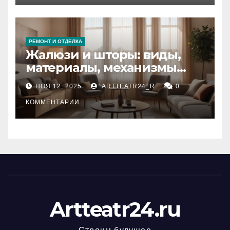
РЕМОНТ И ОТДЕЛКА
Жалюзи и шторы: виды,
материалы, механизмы
управления и уход
НОЯ 12, 2025
ARTTEATR24_R
0
КОММЕНТАРИИ
Artteatr24.ru