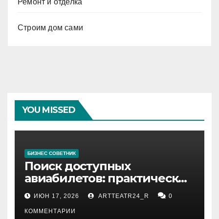
Ремонт и отделка
Строим дом сами
YOU MISSED
БИЗНЕС СОВЕТНИК
Поиск доступных
авиабилетов: практические
рекомендации
ИЮН 17, 2026
ARTTEATR24_R
0
КОММЕНТАРИИ