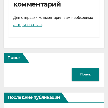
gr
s
а
комментарий
a
A
в
m
p
и
Для отправки комментария вам необходимо
p
ть
авторизоваться
.
Поиск
Поиск
Последние публикации