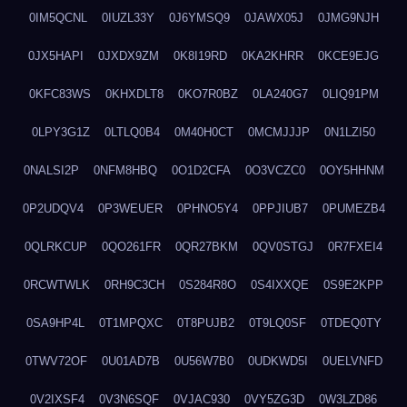
0IM5QCNL
0IUZL33Y
0J6YMSQ9
0JAWX05J
0JMG9NJH
0JX5HAPI
0JXDX9ZM
0K8I19RD
0KA2KHRR
0KCE9EJG
0KFC83WS
0KHXDLT8
0KO7R0BZ
0LA240G7
0LIQ91PM
0LPY3G1Z
0LTLQ0B4
0M40H0CT
0MCMJJJP
0N1LZI50
0NALSI2P
0NFM8HBQ
0O1D2CFA
0O3VCZC0
0OY5HHNM
0P2UDQV4
0P3WEUER
0PHNO5Y4
0PPJIUB7
0PUMEZB4
0QLRKCUP
0QO261FR
0QR27BKM
0QV0STGJ
0R7FXEI4
0RCWTWLK
0RH9C3CH
0S284R8O
0S4IXXQE
0S9E2KPP
0SA9HP4L
0T1MPQXC
0T8PUJB2
0T9LQ0SF
0TDEQ0TY
0TWV72OF
0U01AD7B
0U56W7B0
0UDKWD5I
0UELVNFD
0V2IXSF4
0V3N6SQF
0VJAC930
0VY5ZG3D
0W3LZD86