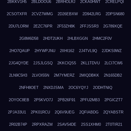
2BKKV1H5
2BLDOOU6
2BRHOLRJ
2CKA0HWT
2CRELPQI
2CSOTXFR
2CVZ7WMG
2D26EBXW
2D942LRG
2DPSN680
2DU7LORM
2EZC76PR
2F53ZH8K
2FFJSSR3
2G789XQE
2G8M6D58
2HDT2UKH
2HLBXGGN
2HMC2F0V
2HO7QAUP
2HYWPJNU
2IIHI162
2J4TVL9Q
2JDKS9WZ
2JG4QYDE
2JSJLGSQ
2KKCIQS5
2KL1TDVU
2LCI7CW6
2LN9C5H3
2LVOI55N
2M7YMERZ
2MIQDBKK
2N165DB2
2NFH8OET
2NXDJSMA
2OC6YQYJ
2ODHTNIQ
2OYOC8EB
2P5KVO7J
2PB26F91
2PFU2MB3
2PGICZT7
2PJA33U1
2PK01RCU
2Q6V9UEG
2QFIABDG
2QYABSTR
2R02B74P
2RPXRAZM
2SAV54DE
2SS1XHM0
2T0TIR21