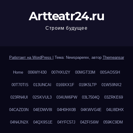
Artteatr24.ru
Строим будущее
Работает на WordPress
|
Тема: Newspaperex, автор
Themeansar
Home
006WY430
007HXU2Y
00MGT33M
00SAOS5H
00T70TIS
013UNCAI
0169XX1F
019K5LTP
01WS9NX2
023RN4UI
02SKVUL3
034UW6PW
03L7504Q
03ZRKE69
04CAZD3N
04EDWV8I
04H0HX0B
04KWVG4E
04LI8DHX
04N4JN2X
04QX9S1E
04YFC57J
04ZFIS6W
059KC9DM