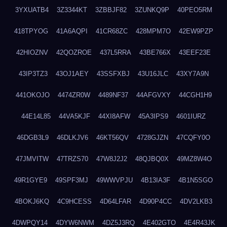
3YXUATB4
3Z3344KT
3ZBBJF82
3ZUNKQ9P
40PEO5RM
418TPYOG
41A6AQPI
41CR68ZC
428MPM7O
42EW9PZP
42HIOZNV
42QOZROE
437L5RRA
43BE766X
43EEF23E
43IP3TZ3
43OJ1AEY
43SSFXBJ
43U16JLC
43XY7A9N
441OKOJO
4474ZR0W
4489NF37
44AFGVXY
44CGH1H9
44E14L85
44VA5KJF
44XI8AFW
45A3IPS9
4601IURZ
46DGB3L9
46DLKJV6
46KT56QV
4728GJZN
47CQFY0O
47JMVITW
47TRZS70
47W8J2J2
48QJBQ0X
49MZ8W4O
49R1GYE9
49SPF3MJ
49WWVPJU
4B13IA3F
4B1N5SGO
4BOKJ6KQ
4C9HCESS
4D64LFAR
4D90P4CC
4DV2LKB3
4DWPQY14
4DYW6NWM
4DZ5J3RQ
4E402GTO
4E4R43JK