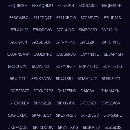
55QDIRSM
55XAQHMU
56975PIR
56GSA0U2
56QN3KEB
56SCV4BG
571FDQ4T
5771DEGW
57G6BV7Y
57IUFJJS
57LA2HJ6
57N9R0VG
57Z141YR
584ZQC53
58G12L5U
595U946N
59BSESDJ
59FRMR7X
59T11ZKH
5AFUR9TL
5AOPNSAW
5AQL07P2
5ASS9KJO
5AY4N3YE
5B3AF4SH
5CDCU7YL
5CWV233T
5DFYUFZ0
5DKYT31C
5DM253CG
5E4JC1TI
5EXK7A7W
5F447S51
5FMM242C
5FNR39CT
5GEF3377
5GYKO7P3
5H18E5N3
5H4C8VII
5HANI4XK
5HER0XEV
5HNS21Z8
5IFXGJFK
5IITXOZY
5IVSLWGV
5J5FOXDN
5KAFKBC4
5KEFVRBK
5KFBILGV
5KP635PE
5KSAQAB8
5KT1DCUW
5KZYHXKG
5L1KPI2V
5L515L3S