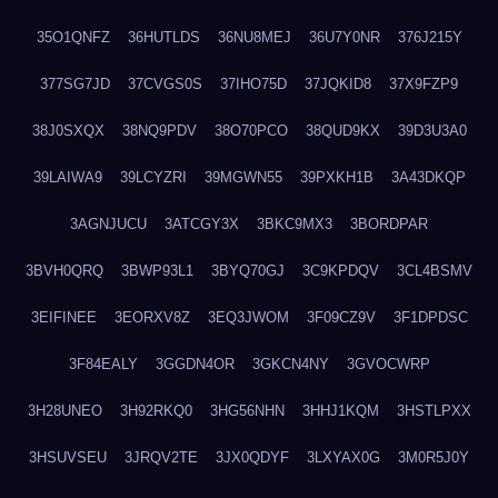
35O1QNFZ
36HUTLDS
36NU8MEJ
36U7Y0NR
376J215Y
377SG7JD
37CVGS0S
37IHO75D
37JQKID8
37X9FZP9
38J0SXQX
38NQ9PDV
38O70PCO
38QUD9KX
39D3U3A0
39LAIWA9
39LCYZRI
39MGWN55
39PXKH1B
3A43DKQP
3AGNJUCU
3ATCGY3X
3BKC9MX3
3BORDPAR
3BVH0QRQ
3BWP93L1
3BYQ70GJ
3C9KPDQV
3CL4BSMV
3EIFINEE
3EORXV8Z
3EQ3JWOM
3F09CZ9V
3F1DPDSC
3F84EALY
3GGDN4OR
3GKCN4NY
3GVOCWRP
3H28UNEO
3H92RKQ0
3HG56NHN
3HHJ1KQM
3HSTLPXX
3HSUVSEU
3JRQV2TE
3JX0QDYF
3LXYAX0G
3M0R5J0Y