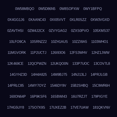
0W58MBQO
0W5D86N5
0W8SOPXW
0WY1BFPQ
0X4GG1J6
0XAANC43
0XI05VVT
0XLR0SZZ
0XW3VGXD
0ZAVTHSI
0ZM4J2CX
0ZVYGAG2
0ZXS0PVO
105XMS37
10LFO9CA
10SRNZZ2
10ZH1AUS
10ZZI8A5
1103WHO1
11MGVORK
11P2UCTJ
126I93O6
12FS3WHV
12HZ1JWW
12K469CE
12QCPWZN
12UKQO0N
133P7UOC
13COV7L8
14GYHZ3D
14H4A825
14M9BJ75
14NJ13LJ
14PRJLGB
14PRLC85
14WY7OYZ
1546DY9V
15B2SHBQ
15C9WR6H
160ON64P
16P9KSF6
16SBWI43
16U7RZJT
179PIGYE
17HG5UY8
17SO7X9S
17UXEZ2B
17VE7UAW
181QKVNV