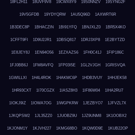
18FL2H11
18UVF9V8
19CWX8Y9
19S0NNZV
19SYNG2F
19V5GFDB
19YDYQRW
1AU5Q96D
1AXWRT6R
1B3DEC8P
1BHACZIN
1BI91YFQ
1BNJXLZ0
1BR5X4KO
1CFFT9FI
1D9U2JR1
1DBSQ817
1DRJ3XP8
1E2BYTZD
1E8JEY8J
1EN94O56
1EZXAZS6
1FH0C41J
1FIP186C
1FJ0BB6J
1FM8AVFQ
1FP03I5E
1GL2VJGH
1GRISVQA
1GWILLXI
1H4L4ROK
1HAKMC6P
1HDB3VUY
1HHJEK58
1HR93CXT
1I70CGZX
1IASZ8H3
1IF86W04
1IHA2RU7
1IOKJ9IZ
1IOWA7OG
1IWGPKRW
1JEZBYO7
1JFVZL7X
1JKQPSW2
1JL35ZZ0
1JUOBZ9U
1JZ9UNM8
1K1OOBX2
1KJONM1Y
1KJVH227
1KMG68BO
1KQW0D9E
1KUB22OP