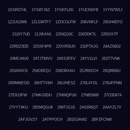
1XSROT4L
1YS8YJ6Z
1YSKFL0G
1YUCNSFB
1YYN7W1J
1Z1US2M8
1ZLGWTF7
1ZOCGLFM
206VNFLF
20GH4EFO
2110Y7UD
21J9UIA6
2254Q10C
226DDKTL
22R2IX7P
22RDZ3DD
22S5F4PR
22XXR3UO
232PTAJG
24AZ56D2
24MC44U0
24TJTMVU
24XS3FEV
24YV1LVI
252T7VNK
253A0XC6
254O5EQJ
258OBXAU
25JR0XCH
25Q8956U
25RMMEOD
26HTTV6H
26L0HESZ
270L4YOL
276UFPNM
27E8J3FW
27MKG0DU
27MNQPU0
27NBD68F
27O3D674
27VYT4KU
28SMQGU6
299T1G15
2A01R6QT
2AAYZL7V
2AFJGVZY
2ATPPOCH
2B2G3AW2
2BFZFCNW