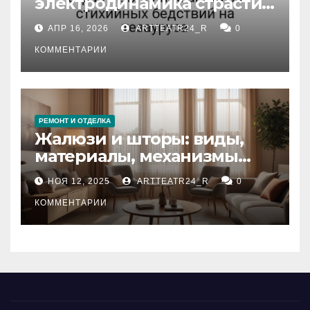
электродинамика страсти:
влияние анализа
АПР 16, 2026
ARTTEATR24_R
0
стихийных бедствий на
тезауруса
КОММЕНТАРИИ
РЕМОНТ И ОТДЕЛКА
Жалюзи и шторы: виды,
материалы, механизмы
управления и уход
НОЯ 12, 2025
ARTTEATR24_R
0
КОММЕНТАРИИ