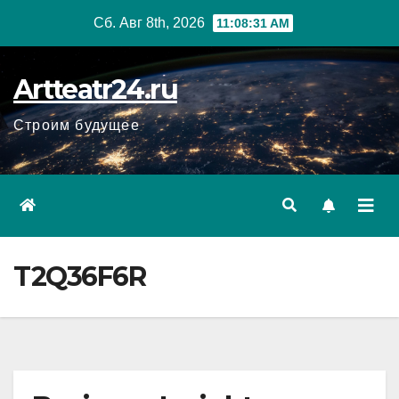
Перейти
Сб. Авг 8th, 2026
11:08:32 AM
к
содержанию
Artteatr24.ru
Строим будущее
T2Q36F6R