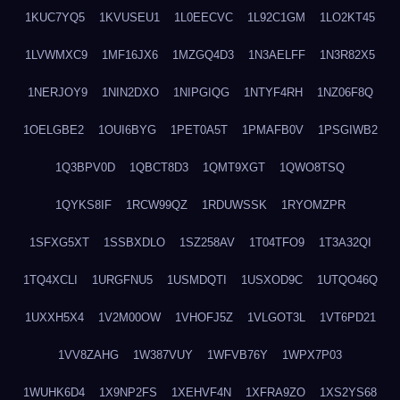
1KUC7YQ5
1KVUSEU1
1L0EECVC
1L92C1GM
1LO2KT45
1LVWMXC9
1MF16JX6
1MZGQ4D3
1N3AELFF
1N3R82X5
1NERJOY9
1NIN2DXO
1NIPGIQG
1NTYF4RH
1NZ06F8Q
1OELGBE2
1OUI6BYG
1PET0A5T
1PMAFB0V
1PSGIWB2
1Q3BPV0D
1QBCT8D3
1QMT9XGT
1QWO8TSQ
1QYKS8IF
1RCW99QZ
1RDUWSSK
1RYOMZPR
1SFXG5XT
1SSBXDLO
1SZ258AV
1T04TFO9
1T3A32QI
1TQ4XCLI
1URGFNU5
1USMDQTI
1USXOD9C
1UTQO46Q
1UXXH5X4
1V2M00OW
1VHOFJ5Z
1VLGOT3L
1VT6PD21
1VV8ZAHG
1W387VUY
1WFVB76Y
1WPX7P03
1WUHK6D4
1X9NP2FS
1XEHVF4N
1XFRA9ZO
1XS2YS68