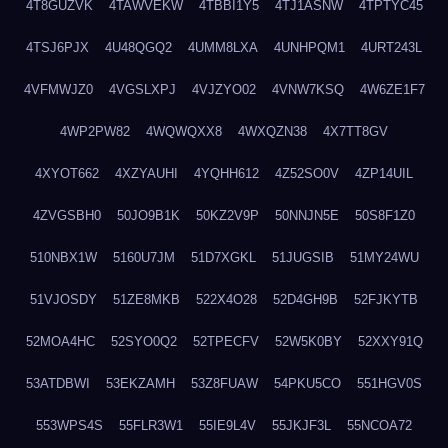
4T8GUZVK
4TAWVEKW
4TBBI1Y5
4TJ1ASNW
4TPTYC45
4TSJ6PJX
4U48QGQ2
4UMM8LXA
4UNHPQM1
4URT243L
4VFMWJZ0
4VGSLXPJ
4VJZYO02
4VNW7KSQ
4W6ZE1F7
4WP2PW82
4WQWQXX8
4WXQZN38
4X7TT8GV
4XYOT662
4XZYAUHI
4YQHH612
4Z52SO0V
4ZP14UIL
4ZVGSBH0
50JO9B1K
50KZ2V9P
50NNJN5E
50S8F1Z0
510NBX1W
5160U7JM
51D7XGKL
51JUGSIB
51MY24WU
51VJOSDY
51ZE8MKB
522X4O28
52D4GH9B
52FJKYTB
52MOA4HC
52SYO0Q2
52TPECFV
52W5K0BY
52XXY91Q
53ATDBWI
53EKZAMH
53Z8FUAW
54PKU5CO
551HGV0S
553WPS4S
55FLR3W1
55IE9L4V
55JKJF3L
55NCOA72