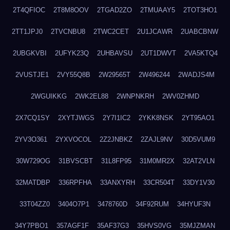
2T4QFIOC
2T8M8OOV
2TGAD2ZO
2TMUAAY5
2TOT3HO1
2TT1JPJ0
2TVCNBU8
2TWC2CET
2U1JCAWR
2UABCBNW
2UBGKVBI
2UFYK23Q
2UHBAVSU
2UT1DWVT
2VA5KTQ4
2VUSTJE1
2VY55Q8B
2W29565T
2W496244
2WADJS4M
2WGUIKKG
2WK2EL88
2WNPNKRH
2WV0ZHMD
2X7CQ1SY
2XYTJWGS
2Y7I1IC2
2YKK8NSK
2YT95AO1
2YV3O361
2YXVOCOL
2Z2JNBKZ
2ZAJL9NV
30D5VUM9
30W729OG
31BVSCBT
31L8FP95
31M0MR2X
32AT2VLN
32MATDBP
336RPFHA
33ANXYRH
33CR504T
33DY1V30
33T04ZZ0
3404O7P1
3478760D
34F92RUM
34HYUF3N
34Y7PBO1
357AGF1F
35AF37G3
35HVS0VG
35MJZMAN