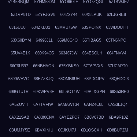
5YB5BBQM
5YHM530M
5YO667IH
5YO7ZQGL
5Z1BWJEZ
5Z1VP9TD
5ZYFJGV9
60IZ2Y44
60X8LPUK
62LJGRE8
6316UU0I
634ZKLU1
63MVU7SW
63SPQINX
63WDQUHH
63X60DYM
64996J11
659M6G4O
65TIBAG5
65TN6NPQ
65UV4E1K
660K94O5
663467JW
664ESOLH
664FNVV4
66C6U597
66NBHAON
675YBKS0
67T6PVX5
67UCAPT0
6899WHVC
68EZZKJQ
68OMB6UH
68PDCJPV
68QHDOI3
699GTUTR
69KWPV8F
69LSOT1W
69PLXGPN
69S53RP0
6A5ZOVTI
6A7TVFIW
6AMAWT34
6ANZ4C8L
6AS3LJQ4
6AX21SAB
6AX80CNX
6AYEZFQ7
6B0V87BD
6BA9R10Z
6BUMJY5E
6BVXINIU
6CJKUI7J
6D1OSCXH
6D8BUPZM