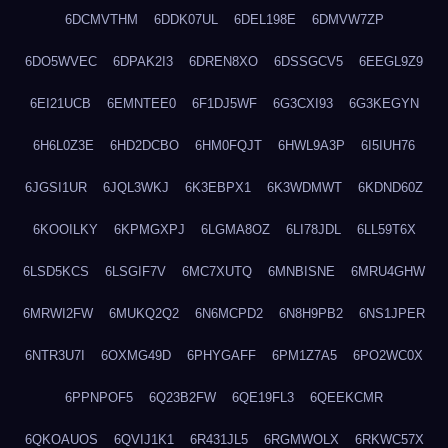
6DCMVTHM
6DDK07UL
6DEL198E
6DMVW7ZP
6DO5WVEC
6DPAK2I3
6DREN8XO
6DSSGCV5
6EEGL9Z9
6EI21UCB
6EMNTEE0
6F1DJ5WF
6G3CXI93
6G3KEGYN
6H6L0Z3E
6HD2DCBO
6HM0FQJT
6HWL9A3P
6I5IUH76
6JGSI1UR
6JQL3WKJ
6K3EBPX1
6K3WDMWT
6KDND60Z
6KOOILKY
6KPMGXPJ
6LGMA8OZ
6LI78JDL
6LL59T6X
6LSD5KCS
6LSGIF7V
6MC7XUTQ
6MNBISNE
6MRU4GHW
6MRWI2FW
6MUKQ2Q2
6N6MCPD2
6N8H9PB2
6NS1JPER
6NTR3U7I
6OXMG49D
6PHYGAFF
6PM1Z7A5
6PO2WC0X
6PPNPOF5
6Q23B2FW
6QE19FL3
6QEEKCMR
6QKOAUOS
6QVIJ1K1
6R431JL5
6RGMWOLX
6RKWC57X