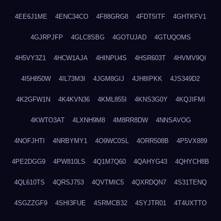
4EE6J1ME
4ENC34CO
4F88GRG8
4FDT5ITF
4GHTKFV1
4GJRPJFP
4GLC8SBG
4GOTUJAD
4GTUQOMS
4H5VY3Z1
4HCW1AJA
4HINPU4S
4HSR603T
4HVMV9QI
4I5H850W
4IL73M3I
4JGM8GIJ
4JH8IPKK
4JS349D2
4K2GFW1N
4K4KVN36
4KML855I
4KNS3G0Y
4KQJIFMI
4KWTO3AT
4LXNH9M8
4M8RR8DW
4NNSAVOG
4NOFJHTI
4NRBYMY1
4O9WC0SL
4ORR508B
4P5VX889
4PE2DGG9
4PW810LS
4Q1M7Q60
4QAHYG43
4QHYCH8B
4QL610TS
4QRSJ753
4QVTMIC5
4QXRDQN7
4S31TENQ
4SGZZGF9
4SHI3FUE
4SRMCB32
4SYJTR01
4T4UXTTO