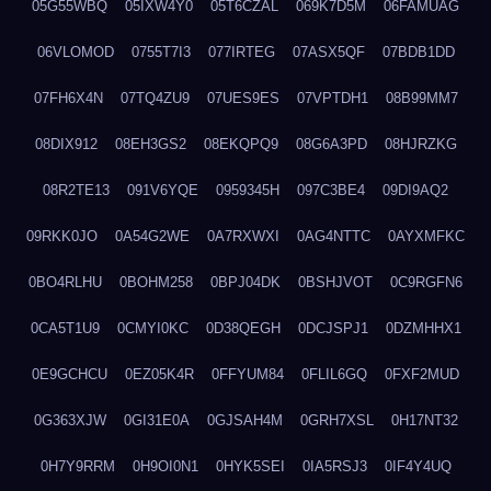
05G55WBQ
05IXW4Y0
05T6CZAL
069K7D5M
06FAMUAG
06VLOMOD
0755T7I3
077IRTEG
07ASX5QF
07BDB1DD
07FH6X4N
07TQ4ZU9
07UES9ES
07VPTDH1
08B99MM7
08DIX912
08EH3GS2
08EKQPQ9
08G6A3PD
08HJRZKG
08R2TE13
091V6YQE
0959345H
097C3BE4
09DI9AQ2
09RKK0JO
0A54G2WE
0A7RXWXI
0AG4NTTC
0AYXMFKC
0BO4RLHU
0BOHM258
0BPJ04DK
0BSHJVOT
0C9RGFN6
0CA5T1U9
0CMYI0KC
0D38QEGH
0DCJSPJ1
0DZMHHX1
0E9GCHCU
0EZ05K4R
0FFYUM84
0FLIL6GQ
0FXF2MUD
0G363XJW
0GI31E0A
0GJSAH4M
0GRH7XSL
0H17NT32
0H7Y9RRM
0H9OI0N1
0HYK5SEI
0IA5RSJ3
0IF4Y4UQ