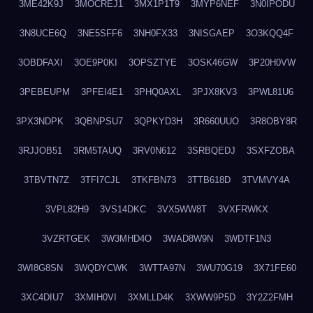
3ME42K9J
3MOCREJ1
3MX1P1T9
3MYP6NEF
3N0IPODU
3N8UCE6Q
3NE5SFF6
3NH0FX33
3NISGAEP
3O3KQQ4F
3OBDFAXI
3OE9P0KI
3OPSZTYE
3OSK46GW
3P20H0VW
3PEBEUPM
3PFEI4E1
3PHQ0AXL
3PJX8KV3
3PWL81U6
3PX3NDPK
3QBNPSU7
3QPKYD3H
3R660UUO
3R8OBY8R
3RJJOB51
3RM5TAUQ
3RV0N612
3SRBQEDJ
3SXFZOBA
3TBVTN7Z
3TFI7CJL
3TKFBN73
3TTB618D
3TVMVY4A
3VPL82H9
3VS14DKC
3VX5WW8T
3VXFRWKX
3VZRTGEK
3W3MHD4O
3WAD8W9N
3WDTF1N3
3WI8G8SN
3WQDYCWK
3WTTA97N
3WU70G19
3X71FE60
3XC4DIU7
3XMIH0VI
3XMLLD4K
3XWW9P5D
3Y2Z2FMH