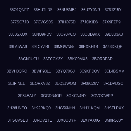
35O1QNFZ
36HUTLDS
36NU8MEJ
36U7Y0NR
376J215Y
377SG7JD
37CVGS0S
37IHO75D
37JQKID8
37X9FZP9
38J0SXQX
38NQ9PDV
38O70PCO
38QUD9KX
39D3U3A0
39LAIWA9
39LCYZRI
39MGWN55
39PXKH1B
3A43DKQP
3AGNJUCU
3ATCGY3X
3BKC9MX3
3BORDPAR
3BVH0QRQ
3BWP93L1
3BYQ70GJ
3C9KPDQV
3CL4BSMV
3EIFINEE
3EORXV8Z
3EQ3JWOM
3F09CZ9V
3F1DPDSC
3F84EALY
3GGDN4OR
3GKCN4NY
3GVOCWRP
3H28UNEO
3H92RKQ0
3HG56NHN
3HHJ1KQM
3HSTLPXX
3HSUVSEU
3JRQV2TE
3JX0QDYF
3LXYAX0G
3M0R5J0Y