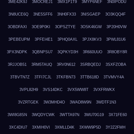
3ME42K9J
3MOCREJ1
3MX1P1T9
3MYP6NEF
3N0IPODU
3N8UCE6Q
3NE5SFF6
3NH0FX33
3NISGAEP
3O3KQQ4F
3OBDFAXI
3OE9P0KI
3OPSZTYE
3OSK46GW
3P20H0VW
3PEBEUPM
3PFEI4E1
3PHQ0AXL
3PJX8KV3
3PWL81U6
3PX3NDPK
3QBNPSU7
3QPKYD3H
3R660UUO
3R8OBY8R
3RJJOB51
3RM5TAUQ
3RV0N612
3SRBQEDJ
3SXFZOBA
3TBVTN7Z
3TFI7CJL
3TKFBN73
3TTB618D
3TVMVY4A
3VPL82H9
3VS14DKC
3VX5WW8T
3VXFRWKX
3VZRTGEK
3W3MHD4O
3WAD8W9N
3WDTF1N3
3WI8G8SN
3WQDYCWK
3WTTA97N
3WU70G19
3X71FE60
3XC4DIU7
3XMIH0VI
3XMLLD4K
3XWW9P5D
3Y2Z2FMH