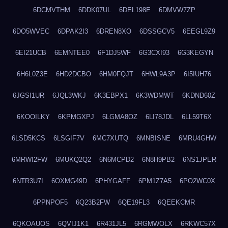
6DCMVTHM
6DDK07UL
6DEL198E
6DMVW7ZP
6DO5WVEC
6DPAK2I3
6DREN8XO
6DSSGCV5
6EEGL9Z9
6EI21UCB
6EMNTEE0
6F1DJ5WF
6G3CXI93
6G3KEGYN
6H6L0Z3E
6HD2DCBO
6HM0FQJT
6HWL9A3P
6I5IUH76
6JGSI1UR
6JQL3WKJ
6K3EBPX1
6K3WDMWT
6KDND60Z
6KOOILKY
6KPMGXPJ
6LGMA8OZ
6LI78JDL
6LL59T6X
6LSD5KCS
6LSGIF7V
6MC7XUTQ
6MNBISNE
6MRU4GHW
6MRWI2FW
6MUKQ2Q2
6N6MCPD2
6N8H9PB2
6NS1JPER
6NTR3U7I
6OXMG49D
6PHYGAFF
6PM1Z7A5
6PO2WC0X
6PPNPOF5
6Q23B2FW
6QE19FL3
6QEEKCMR
6QKOAUOS
6QVIJ1K1
6R431JL5
6RGMWOLX
6RKWC57X