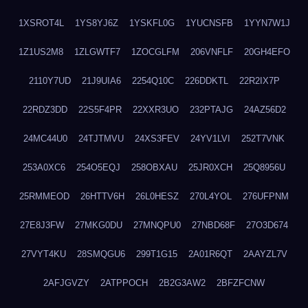
1XSROT4L
1YS8YJ6Z
1YSKFL0G
1YUCNSFB
1YYN7W1J
1Z1US2M8
1ZLGWTF7
1ZOCGLFM
206VNFLF
20GH4EFO
2110Y7UD
21J9UIA6
2254Q10C
226DDKTL
22R2IX7P
22RDZ3DD
22S5F4PR
22XXR3UO
232PTAJG
24AZ56D2
24MC44U0
24TJTMVU
24XS3FEV
24YV1LVI
252T7VNK
253A0XC6
254O5EQJ
258OBXAU
25JR0XCH
25Q8956U
25RMMEOD
26HTTV6H
26L0HESZ
270L4YOL
276UFPNM
27E8J3FW
27MKG0DU
27MNQPU0
27NBD68F
27O3D674
27VYT4KU
28SMQGU6
299T1G15
2A01R6QT
2AAYZL7V
2AFJGVZY
2ATPPOCH
2B2G3AW2
2BFZFCNW