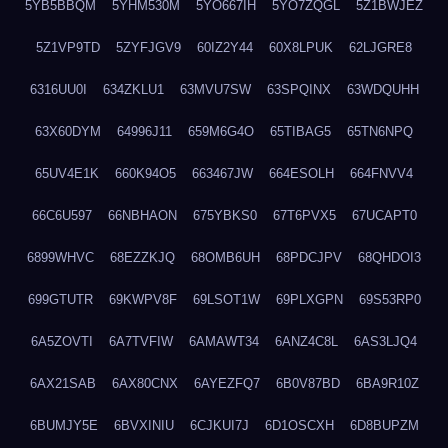
5YB5BBQM
5YHM530M
5YO667IH
5YO7ZQGL
5Z1BWJEZ
5Z1VP9TD
5ZYFJGV9
60IZ2Y44
60X8LPUK
62LJGRE8
6316UU0I
634ZKLU1
63MVU7SW
63SPQINX
63WDQUHH
63X60DYM
64996J11
659M6G4O
65TIBAG5
65TN6NPQ
65UV4E1K
660K94O5
663467JW
664ESOLH
664FNVV4
66C6U597
66NBHAON
675YBKS0
67T6PVX5
67UCAPT0
6899WHVC
68EZZKJQ
68OMB6UH
68PDCJPV
68QHDOI3
699GTUTR
69KWPV8F
69LSOT1W
69PLXGPN
69S53RP0
6A5ZOVTI
6A7TVFIW
6AMAWT34
6ANZ4C8L
6AS3LJQ4
6AX21SAB
6AX80CNX
6AYEZFQ7
6B0V87BD
6BA9R10Z
6BUMJY5E
6BVXINIU
6CJKUI7J
6D1OSCXH
6D8BUPZM