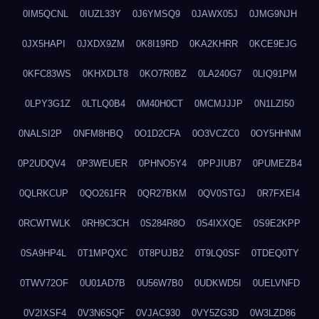
0IM5QCNL
0IUZL33Y
0J6YMSQ9
0JAWX05J
0JMG9NJH
0JX5HAPI
0JXDX9ZM
0K8I19RD
0KA2KHRR
0KCE9EJG
0KFC83WS
0KHXDLT8
0KO7R0BZ
0LA240G7
0LIQ91PM
0LPY3G1Z
0LTLQ0B4
0M40H0CT
0MCMJJJP
0N1LZI50
0NALSI2P
0NFM8HBQ
0O1D2CFA
0O3VCZC0
0OY5HHNM
0P2UDQV4
0P3WEUER
0PHNO5Y4
0PPJIUB7
0PUMEZB4
0QLRKCUP
0QO261FR
0QR27BKM
0QV0STGJ
0R7FXEI4
0RCWTWLK
0RH9C3CH
0S284R8O
0S4IXXQE
0S9E2KPP
0SA9HP4L
0T1MPQXC
0T8PUJB2
0T9LQ0SF
0TDEQ0TY
0TWV72OF
0U01AD7B
0U56W7B0
0UDKWD5I
0UELVNFD
0V2IXSF4
0V3N6SQF
0VJAC930
0VY5ZG3D
0W3LZD86