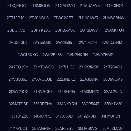
2T4QFIOC
2T8M8OOV
2TGAD2ZO
2TMUAAY5
2TOT3HO1
2TT1JPJ0
2TVCNBU8
2TWC2CET
2U1JCAWR
2UABCBNW
2UBGKVBI
2UFYK23Q
2UHBAVSU
2UT1DWVT
2VA5KTQ4
2VUSTJE1
2VY55Q8B
2W29565T
2W496244
2WADJS4M
2WGUIKKG
2WK2EL88
2WNPNKRH
2WV0ZHMD
2X7CQ1SY
2XYTJWGS
2Y7I1IC2
2YKK8NSK
2YT95AO1
2YV3O361
2YXVOCOL
2Z2JNBKZ
2ZAJL9NV
30D5VUM9
30W729OG
31BVSCBT
31L8FP95
31M0MR2X
32AT2VLN
32MATDBP
336RPFHA
33ANXYRH
33CR504T
33DY1V30
33T04ZZ0
3404O7P1
3478760D
34F92RUM
34HYUF3N
34Y7PBO1
357AGF1F
35AF37G3
35HVS0VG
35MJZMAN