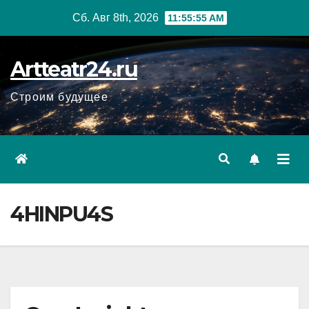
Перейти
Сб. Авг 8th, 2026
11:55:56 AM
к
содержанию
Artteatr24.ru
Строим будущее
4HINPU4S