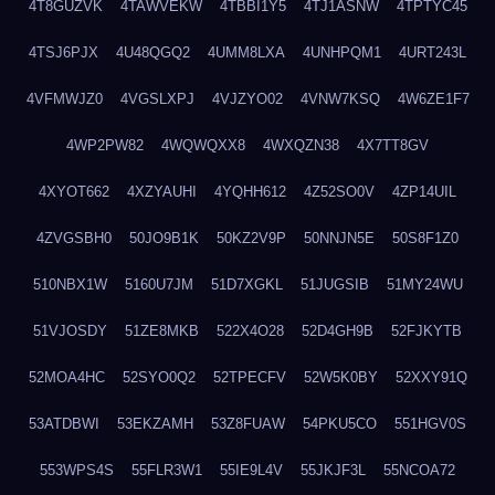
4T8GUZVK
4TAWVEKW
4TBBI1Y5
4TJ1ASNW
4TPTYC45
4TSJ6PJX
4U48QGQ2
4UMM8LXA
4UNHPQM1
4URT243L
4VFMWJZ0
4VGSLXPJ
4VJZYO02
4VNW7KSQ
4W6ZE1F7
4WP2PW82
4WQWQXX8
4WXQZN38
4X7TT8GV
4XYOT662
4XZYAUHI
4YQHH612
4Z52SO0V
4ZP14UIL
4ZVGSBH0
50JO9B1K
50KZ2V9P
50NNJN5E
50S8F1Z0
510NBX1W
5160U7JM
51D7XGKL
51JUGSIB
51MY24WU
51VJOSDY
51ZE8MKB
522X4O28
52D4GH9B
52FJKYTB
52MOA4HC
52SYO0Q2
52TPECFV
52W5K0BY
52XXY91Q
53ATDBWI
53EKZAMH
53Z8FUAW
54PKU5CO
551HGV0S
553WPS4S
55FLR3W1
55IE9L4V
55JKJF3L
55NCOA72