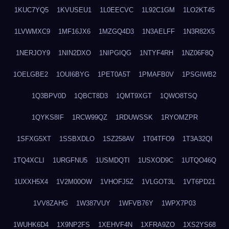
1KUC7YQ5
1KVUSEU1
1L0EECVC
1L92C1GM
1LO2KT45
1LVWMXC9
1MF16JX6
1MZGQ4D3
1N3AELFF
1N3R82X5
1NERJOY9
1NIN2DXO
1NIPGIQG
1NTYF4RH
1NZ06F8Q
1OELGBE2
1OUI6BYG
1PET0A5T
1PMAFB0V
1PSGIWB2
1Q3BPV0D
1QBCT8D3
1QMT9XGT
1QWO8TSQ
1QYKS8IF
1RCW99QZ
1RDUWSSK
1RYOMZPR
1SFXG5XT
1SSBXDLO
1SZ258AV
1T04TFO9
1T3A32QI
1TQ4XCLI
1URGFNU5
1USMDQTI
1USXOD9C
1UTQO46Q
1UXXH5X4
1V2M00OW
1VHOFJ5Z
1VLGOT3L
1VT6PD21
1VV8ZAHG
1W387VUY
1WFVB76Y
1WPX7P03
1WUHK6D4
1X9NP2FS
1XEHVF4N
1XFRA9ZO
1XS2YS68