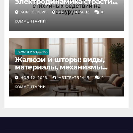
электродинамика страсти:
влияние анализа
АПР 16, 2026
ARTTEATR24_R
0
стихийных бедствий на
тезауруса
КОММЕНТАРИИ
РЕМОНТ И ОТДЕЛКА
Жалюзи и шторы: виды,
материалы, механизмы
управления и уход
НОЯ 12, 2025
ARTTEATR24_R
0
КОММЕНТАРИИ