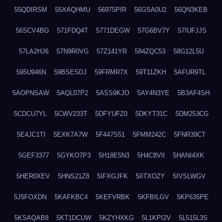
55QDIRSM
55XAQHMU
56975PIR
56GSA0U2
56QN3KEB
56SCV4BG
571FDQ4T
5771DEGW
57G6BV7Y
57IUFJJS
57LA2HJ6
57N9R0VG
57Z141YR
584ZQC53
58G12L5U
595U946N
59BSESDJ
59FRMR7X
59T11ZKH
5AFUR9TL
5AOPNSAW
5AQL07P2
5ASS9KJO
5AY4N3YE
5B3AF4SH
5CDCU7YL
5CWV233T
5DFYUFZ0
5DKYT31C
5DM253CG
5E4JC1TI
5EXK7A7W
5F447S51
5FMM242C
5FNR39CT
5GEF3377
5GYKO7P3
5H18E5N3
5H4C8VII
5HANI4XK
5HER0XEV
5HNS21Z8
5IFXGJFK
5IITXOZY
5IVSLWGV
5J5FOXDN
5KAFKBC4
5KEFVRBK
5KFBILGV
5KP635PE
5KSAQAB8
5KT1DCUW
5KZYHXKG
5L1KPI2V
5L515L3S