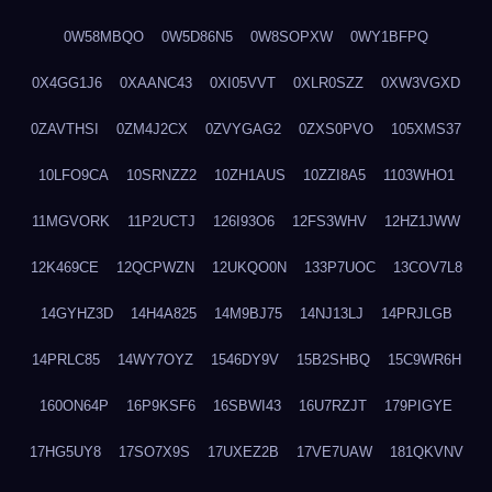
0W58MBQO
0W5D86N5
0W8SOPXW
0WY1BFPQ
0X4GG1J6
0XAANC43
0XI05VVT
0XLR0SZZ
0XW3VGXD
0ZAVTHSI
0ZM4J2CX
0ZVYGAG2
0ZXS0PVO
105XMS37
10LFO9CA
10SRNZZ2
10ZH1AUS
10ZZI8A5
1103WHO1
11MGVORK
11P2UCTJ
126I93O6
12FS3WHV
12HZ1JWW
12K469CE
12QCPWZN
12UKQO0N
133P7UOC
13COV7L8
14GYHZ3D
14H4A825
14M9BJ75
14NJ13LJ
14PRJLGB
14PRLC85
14WY7OYZ
1546DY9V
15B2SHBQ
15C9WR6H
160ON64P
16P9KSF6
16SBWI43
16U7RZJT
179PIGYE
17HG5UY8
17SO7X9S
17UXEZ2B
17VE7UAW
181QKVNV