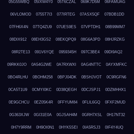
05G55WBQ
05IXW4Y0
05T6CZAL
069K7D5M
06FAMUAG
06VLOMOD
0755T7I3
077IRTEG
07ASX5QF
07BDB1DD
07FH6X4N
07TQ4ZU9
07UES9ES
07VPTDH1
08B99MM7
08DIX912
08EH3GS2
08EKQPQ9
08G6A3PD
08HJRZKG
08R2TE13
091V6YQE
0959345H
097C3BE4
09DI9AQ2
09RKK0JO
0A54G2WE
0A7RXWXI
0AG4NTTC
0AYXMFKC
0BO4RLHU
0BOHM258
0BPJ04DK
0BSHJVOT
0C9RGFN6
0CA5T1U9
0CMYI0KC
0D38QEGH
0DCJSPJ1
0DZMHHX1
0E9GCHCU
0EZ05K4R
0FFYUM84
0FLIL6GQ
0FXF2MUD
0G363XJW
0GI31E0A
0GJSAH4M
0GRH7XSL
0H17NT32
0H7Y9RRM
0H9OI0N1
0HYK5SEI
0IA5RSJ3
0IF4Y4UQ