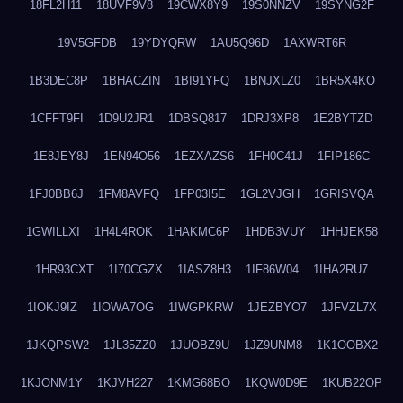
18FL2H11
18UVF9V8
19CWX8Y9
19S0NNZV
19SYNG2F
19V5GFDB
19YDYQRW
1AU5Q96D
1AXWRT6R
1B3DEC8P
1BHACZIN
1BI91YFQ
1BNJXLZ0
1BR5X4KO
1CFFT9FI
1D9U2JR1
1DBSQ817
1DRJ3XP8
1E2BYTZD
1E8JEY8J
1EN94O56
1EZXAZS6
1FH0C41J
1FIP186C
1FJ0BB6J
1FM8AVFQ
1FP03I5E
1GL2VJGH
1GRISVQA
1GWILLXI
1H4L4ROK
1HAKMC6P
1HDB3VUY
1HHJEK58
1HR93CXT
1I70CGZX
1IASZ8H3
1IF86W04
1IHA2RU7
1IOKJ9IZ
1IOWA7OG
1IWGPKRW
1JEZBYO7
1JFVZL7X
1JKQPSW2
1JL35ZZ0
1JUOBZ9U
1JZ9UNM8
1K1OOBX2
1KJONM1Y
1KJVH227
1KMG68BO
1KQW0D9E
1KUB22OP