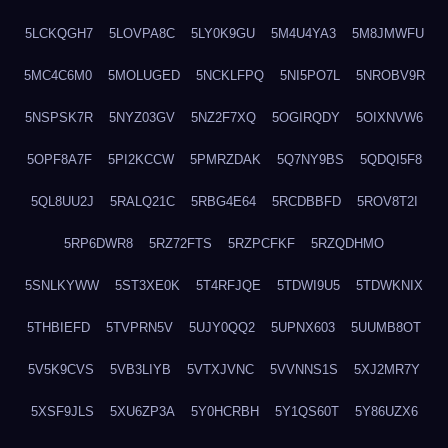
5LCKQGH7
5LOVPA8C
5LY0K9GU
5M4U4YA3
5M8JMWFU
5MC4C6M0
5MOLUGED
5NCKLFPQ
5NI5PO7L
5NROBV9R
5NSPSK7R
5NYZ03GV
5NZ2F7XQ
5OGIRQDY
5OIXNVW6
5OPF8A7F
5PI2KCCW
5PMRZDAK
5Q7NY9BS
5QDQI5F8
5QL8UU2J
5RALQ21C
5RBG4E64
5RCDBBFD
5ROV8T2I
5RP6DWR8
5RZ72FTS
5RZPCFKF
5RZQDHMO
5SNLKYWW
5ST3XE0K
5T4RFJQE
5TDWI9U5
5TDWKNIX
5THBIEFD
5TVPRN5V
5UJY0QQ2
5UPNX603
5UUMB8OT
5V5K9CVS
5VB3LIYB
5VTXJVNC
5VVNNS1S
5XJ2MR7Y
5XSF9JLS
5XU6ZP3A
5Y0HCRBH
5Y1QS60T
5Y86UZX6