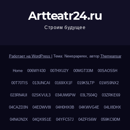
Artteatr24.ru
Строим будущее
Работает на WordPress
|
Тема: Newspaperex, автор
Themeansar
Home
006WY430
007HXU2Y
00MGT33M
00SAOS5H
00T70TIS
013UNCAI
0169XX1F
019K5LTP
01WS9NX2
023RN4UI
02SKVUL3
034UW6PW
03L7504Q
03ZRKE69
04CAZD3N
04EDWV8I
04H0HX0B
04KWVG4E
04LI8DHX
04N4JN2X
04QX9S1E
04YFC57J
04ZFIS6W
059KC9DM