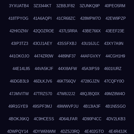
3YXUATB4
3Z3344KT
3ZBBJF82
3ZUNKQ9P
40PEO5RM
418TPYOG
41A6AQPI
41CR68ZC
428MPM7O
42EW9PZP
42HIOZNV
42QOZROE
437L5RRA
43BE766X
43EEF23E
43IP3TZ3
43OJ1AEY
43SSFXBJ
43U16JLC
43XY7A9N
441OKOJO
4474ZR0W
4489NF37
44AFGVXY
44CGH1H9
44E14L85
44VA5KJF
44XI8AFW
45A3IPS9
4601IURZ
46DGB3L9
46DLKJV6
46KT56QV
4728GJZN
47CQFY0O
47JMVITW
47TRZS70
47W8J2J2
48QJBQ0X
49MZ8W4O
49R1GYE9
49SPF3MJ
49WWVPJU
4B13IA3F
4B1N5SGO
4BOKJ6KQ
4C9HCESS
4D64LFAR
4D90P4CC
4DV2LKB3
4DWPQY14
4DYW6NWM
4DZ5J3RQ
4E402GTO
4E4R43JK