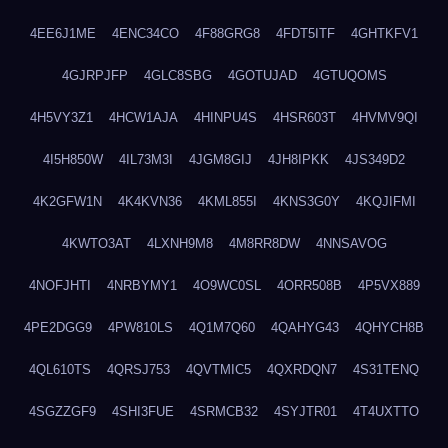
4EE6J1ME
4ENC34CO
4F88GRG8
4FDT5ITF
4GHTKFV1
4GJRPJFP
4GLC8SBG
4GOTUJAD
4GTUQOMS
4H5VY3Z1
4HCW1AJA
4HINPU4S
4HSR603T
4HVMV9QI
4I5H850W
4IL73M3I
4JGM8GIJ
4JH8IPKK
4JS349D2
4K2GFW1N
4K4KVN36
4KML855I
4KNS3G0Y
4KQJIFMI
4KWTO3AT
4LXNH9M8
4M8RR8DW
4NNSAVOG
4NOFJHTI
4NRBYMY1
4O9WC0SL
4ORR508B
4P5VX889
4PE2DGG9
4PW810LS
4Q1M7Q60
4QAHYG43
4QHYCH8B
4QL610TS
4QRSJ753
4QVTMIC5
4QXRDQN7
4S31TENQ
4SGZZGF9
4SHI3FUE
4SRMCB32
4SYJTR01
4T4UXTTO