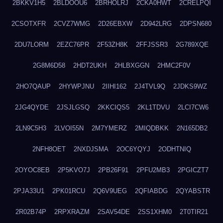
2BKKV1H5
2BLDOOU6
2BRHOLRJ
2CKA0HWT
2CRELPQI
2CSOTXFR
2CVZ7WMG
2D26EBXW
2D942LRG
2DPSN680
2DU7LORM
2EZC76PR
2F53ZH8K
2FFJSSR3
2G789XQE
2G8M6D58
2HDT2UKH
2HLBXGGN
2HMC2F0V
2HO7QAUP
2HYWPJNU
2IIHI162
2J4TVL9Q
2JDKS9WZ
2JG4QYDE
2JSJLGSQ
2KKCIQS5
2KL1TDVU
2LCI7CW6
2LN9C5H3
2LVOI55N
2M7YMERZ
2MIQDBKK
2N165DB2
2NFH8OET
2NXDJSMA
2OC6YQYJ
2ODHTNIQ
2OYOC8EB
2P5KVO7J
2PB26F91
2PFU2MB3
2PGICZT7
2PJA33U1
2PK01RCU
2Q6V9UEG
2QFIABDG
2QYABSTR
2R02B74P
2RPXRAZM
2SAV54DE
2SS1XHM0
2T0TIR21