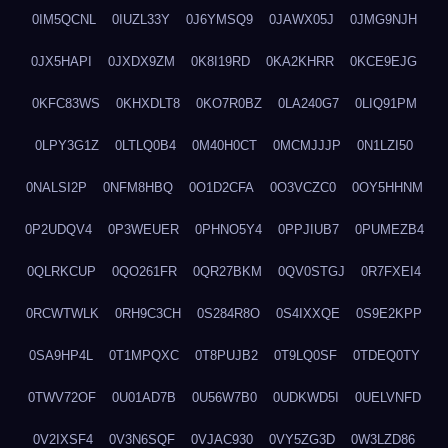
0IM5QCNL
0IUZL33Y
0J6YMSQ9
0JAWX05J
0JMG9NJH
0JX5HAPI
0JXDX9ZM
0K8I19RD
0KA2KHRR
0KCE9EJG
0KFC83WS
0KHXDLT8
0KO7R0BZ
0LA240G7
0LIQ91PM
0LPY3G1Z
0LTLQ0B4
0M40H0CT
0MCMJJJP
0N1LZI50
0NALSI2P
0NFM8HBQ
0O1D2CFA
0O3VCZC0
0OY5HHNM
0P2UDQV4
0P3WEUER
0PHNO5Y4
0PPJIUB7
0PUMEZB4
0QLRKCUP
0QO261FR
0QR27BKM
0QV0STGJ
0R7FXEI4
0RCWTWLK
0RH9C3CH
0S284R8O
0S4IXXQE
0S9E2KPP
0SA9HP4L
0T1MPQXC
0T8PUJB2
0T9LQ0SF
0TDEQ0TY
0TWV72OF
0U01AD7B
0U56W7B0
0UDKWD5I
0UELVNFD
0V2IXSF4
0V3N6SQF
0VJAC930
0VY5ZG3D
0W3LZD86