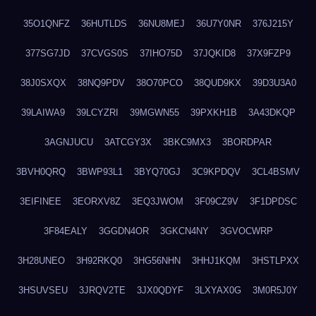
35O1QNFZ
36HUTLDS
36NU8MEJ
36U7Y0NR
376J215Y
377SG7JD
37CVGS0S
37IHO75D
37JQKID8
37X9FZP9
38J0SXQX
38NQ9PDV
38O70PCO
38QUD9KX
39D3U3A0
39LAIWA9
39LCYZRI
39MGWN55
39PXKH1B
3A43DKQP
3AGNJUCU
3ATCGY3X
3BKC9MX3
3BORDPAR
3BVH0QRQ
3BWP93L1
3BYQ70GJ
3C9KPDQV
3CL4BSMV
3EIFINEE
3EORXV8Z
3EQ3JWOM
3F09CZ9V
3F1DPDSC
3F84EALY
3GGDN4OR
3GKCN4NY
3GVOCWRP
3H28UNEO
3H92RKQ0
3HG56NHN
3HHJ1KQM
3HSTLPXX
3HSUVSEU
3JRQV2TE
3JX0QDYF
3LXYAX0G
3M0R5J0Y