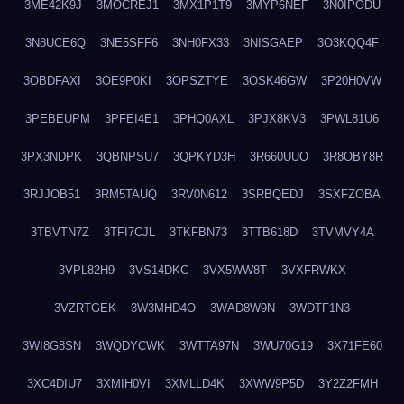
3ME42K9J
3MOCREJ1
3MX1P1T9
3MYP6NEF
3N0IPODU
3N8UCE6Q
3NE5SFF6
3NH0FX33
3NISGAEP
3O3KQQ4F
3OBDFAXI
3OE9P0KI
3OPSZTYE
3OSK46GW
3P20H0VW
3PEBEUPM
3PFEI4E1
3PHQ0AXL
3PJX8KV3
3PWL81U6
3PX3NDPK
3QBNPSU7
3QPKYD3H
3R660UUO
3R8OBY8R
3RJJOB51
3RM5TAUQ
3RV0N612
3SRBQEDJ
3SXFZOBA
3TBVTN7Z
3TFI7CJL
3TKFBN73
3TTB618D
3TVMVY4A
3VPL82H9
3VS14DKC
3VX5WW8T
3VXFRWKX
3VZRTGEK
3W3MHD4O
3WAD8W9N
3WDTF1N3
3WI8G8SN
3WQDYCWK
3WTTA97N
3WU70G19
3X71FE60
3XC4DIU7
3XMIH0VI
3XMLLD4K
3XWW9P5D
3Y2Z2FMH