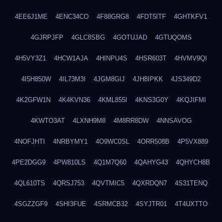
4EE6J1ME
4ENC34CO
4F88GRG8
4FDT5ITF
4GHTKFV1
4GJRPJFP
4GLC8SBG
4GOTUJAD
4GTUQOMS
4H5VY3Z1
4HCW1AJA
4HINPU4S
4HSR603T
4HVMV9QI
4I5H850W
4IL73M3I
4JGM8GIJ
4JH8IPKK
4JS349D2
4K2GFW1N
4K4KVN36
4KML855I
4KNS3G0Y
4KQJIFMI
4KWTO3AT
4LXNH9M8
4M8RR8DW
4NNSAVOG
4NOFJHTI
4NRBYMY1
4O9WC0SL
4ORR508B
4P5VX889
4PE2DGG9
4PW810LS
4Q1M7Q60
4QAHYG43
4QHYCH8B
4QL610TS
4QRSJ753
4QVTMIC5
4QXRDQN7
4S31TENQ
4SGZZGF9
4SHI3FUE
4SRMCB32
4SYJTR01
4T4UXTTO