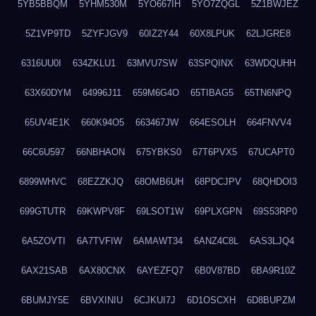
5YB5BBQM
5YHM530M
5YO667IH
5YO7ZQGL
5Z1BWJEZ
5Z1VP9TD
5ZYFJGV9
60IZ2Y44
60X8LPUK
62LJGRE8
6316UU0I
634ZKLU1
63MVU7SW
63SPQINX
63WDQUHH
63X60DYM
64996J11
659M6G4O
65TIBAG5
65TN6NPQ
65UV4E1K
660K94O5
663467JW
664ESOLH
664FNVV4
66C6U597
66NBHAON
675YBKS0
67T6PVX5
67UCAPT0
6899WHVC
68EZZKJQ
68OMB6UH
68PDCJPV
68QHDOI3
699GTUTR
69KWPV8F
69LSOT1W
69PLXGPN
69S53RP0
6A5ZOVTI
6A7TVFIW
6AMAWT34
6ANZ4C8L
6AS3LJQ4
6AX21SAB
6AX80CNX
6AYEZFQ7
6B0V87BD
6BA9R10Z
6BUMJY5E
6BVXINIU
6CJKUI7J
6D1OSCXH
6D8BUPZM