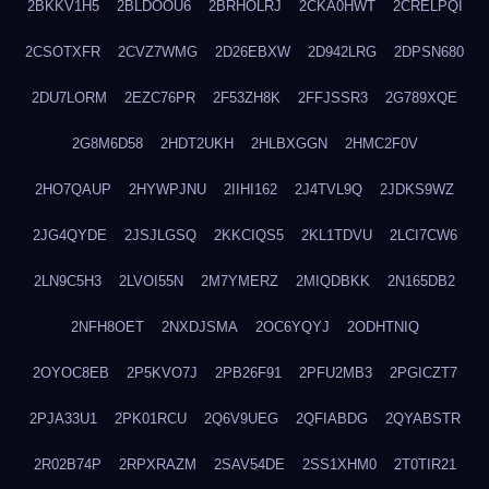
2BKKV1H5
2BLDOOU6
2BRHOLRJ
2CKA0HWT
2CRELPQI
2CSOTXFR
2CVZ7WMG
2D26EBXW
2D942LRG
2DPSN680
2DU7LORM
2EZC76PR
2F53ZH8K
2FFJSSR3
2G789XQE
2G8M6D58
2HDT2UKH
2HLBXGGN
2HMC2F0V
2HO7QAUP
2HYWPJNU
2IIHI162
2J4TVL9Q
2JDKS9WZ
2JG4QYDE
2JSJLGSQ
2KKCIQS5
2KL1TDVU
2LCI7CW6
2LN9C5H3
2LVOI55N
2M7YMERZ
2MIQDBKK
2N165DB2
2NFH8OET
2NXDJSMA
2OC6YQYJ
2ODHTNIQ
2OYOC8EB
2P5KVO7J
2PB26F91
2PFU2MB3
2PGICZT7
2PJA33U1
2PK01RCU
2Q6V9UEG
2QFIABDG
2QYABSTR
2R02B74P
2RPXRAZM
2SAV54DE
2SS1XHM0
2T0TIR21