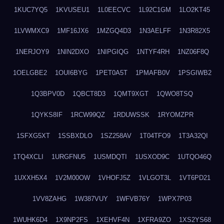
1KUC7YQ5
1KVUSEU1
1L0EECVC
1L92C1GM
1LO2KT45
1LVWMXC9
1MF16JX6
1MZGQ4D3
1N3AELFF
1N3R82X5
1NERJOY9
1NIN2DXO
1NIPGIQG
1NTYF4RH
1NZ06F8Q
1OELGBE2
1OUI6BYG
1PET0A5T
1PMAFB0V
1PSGIWB2
1Q3BPV0D
1QBCT8D3
1QMT9XGT
1QWO8TSQ
1QYKS8IF
1RCW99QZ
1RDUWSSK
1RYOMZPR
1SFXG5XT
1SSBXDLO
1SZ258AV
1T04TFO9
1T3A32QI
1TQ4XCLI
1URGFNU5
1USMDQTI
1USXOD9C
1UTQO46Q
1UXXH5X4
1V2M00OW
1VHOFJ5Z
1VLGOT3L
1VT6PD21
1VV8ZAHG
1W387VUY
1WFVB76Y
1WPX7P03
1WUHK6D4
1X9NP2FS
1XEHVF4N
1XFRA9ZO
1XS2YS68