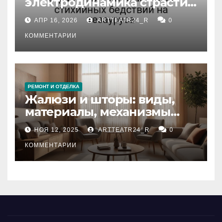
электродинамика страсти:
влияние анализа
АПР 16, 2026
ARTTEATR24_R
0
стихийных бедствий на
тезауруса
КОММЕНТАРИИ
РЕМОНТ И ОТДЕЛКА
Жалюзи и шторы: виды,
материалы, механизмы
управления и уход
НОЯ 12, 2025
ARTTEATR24_R
0
КОММЕНТАРИИ