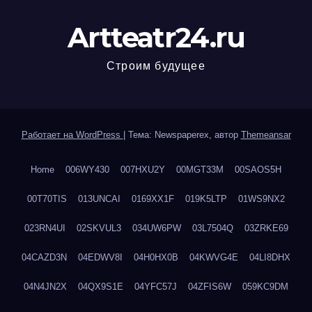
Artteatr24.ru
Строим будущее
Работает на WordPress
|
Тема: Newspaperex, автор
Themeansar
Home
006WY430
007HXU2Y
00MGT33M
00SAOS5H
00T70TIS
013UNCAI
0169XX1F
019K5LTP
01WS9NX2
023RN4UI
02SKVUL3
034UW6PW
03L7504Q
03ZRKE69
04CAZD3N
04EDWV8I
04H0HX0B
04KWVG4E
04LI8DHX
04N4JN2X
04QX9S1E
04YFC57J
04ZFIS6W
059KC9DM