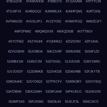
4T8GUZVK
4TAWVEKW
4TBBI1Y5
4TJ1ASNW
4TPTYC45
4TSJ6PJX
4U48QGQ2
4UMM8LXA
4UNHPQM1
4URT243L
4VFMWJZ0
4VGSLXPJ
4VJZYO02
4VNW7KSQ
4W6ZE1F7
4WP2PW82
4WQWQXX8
4WXQZN38
4X7TT8GV
4XYOT662
4XZYAUHI
4YQHH612
4Z52SO0V
4ZP14UIL
4ZVGSBH0
50JO9B1K
50KZ2V9P
50NNJN5E
50S8F1Z0
510NBX1W
5160U7JM
51D7XGKL
51JUGSIB
51MY24WU
51VJOSDY
51ZE8MKB
522X4O28
52D4GH9B
52FJKYTB
52MOA4HC
52SYO0Q2
52TPECFV
52W5K0BY
52XXY91Q
53ATDBWI
53EKZAMH
53Z8FUAW
54PKU5CO
551HGV0S
553WPS4S
55FLR3W1
55IE9L4V
55JKJF3L
55NCOA72