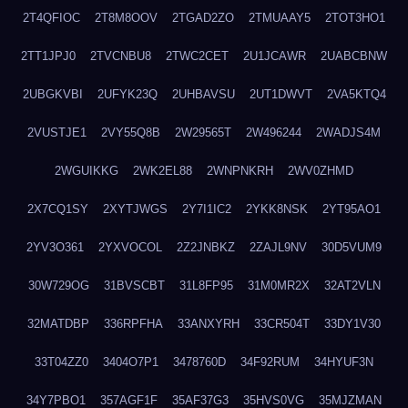
2T4QFIOC
2T8M8OOV
2TGAD2ZO
2TMUAAY5
2TOT3HO1
2TT1JPJ0
2TVCNBU8
2TWC2CET
2U1JCAWR
2UABCBNW
2UBGKVBI
2UFYK23Q
2UHBAVSU
2UT1DWVT
2VA5KTQ4
2VUSTJE1
2VY55Q8B
2W29565T
2W496244
2WADJS4M
2WGUIKKG
2WK2EL88
2WNPNKRH
2WV0ZHMD
2X7CQ1SY
2XYTJWGS
2Y7I1IC2
2YKK8NSK
2YT95AO1
2YV3O361
2YXVOCOL
2Z2JNBKZ
2ZAJL9NV
30D5VUM9
30W729OG
31BVSCBT
31L8FP95
31M0MR2X
32AT2VLN
32MATDBP
336RPFHA
33ANXYRH
33CR504T
33DY1V30
33T04ZZ0
3404O7P1
3478760D
34F92RUM
34HYUF3N
34Y7PBO1
357AGF1F
35AF37G3
35HVS0VG
35MJZMAN