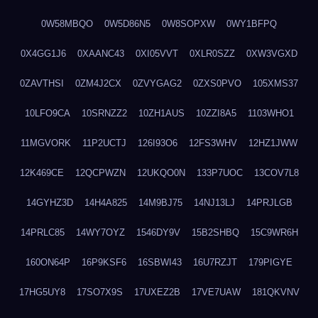
0W58MBQO
0W5D86N5
0W8SOPXW
0WY1BFPQ
0X4GG1J6
0XAANC43
0XI05VVT
0XLR0SZZ
0XW3VGXD
0ZAVTHSI
0ZM4J2CX
0ZVYGAG2
0ZXS0PVO
105XMS37
10LFO9CA
10SRNZZ2
10ZH1AUS
10ZZI8A5
1103WHO1
11MGVORK
11P2UCTJ
126I93O6
12FS3WHV
12HZ1JWW
12K469CE
12QCPWZN
12UKQO0N
133P7UOC
13COV7L8
14GYHZ3D
14H4A825
14M9BJ75
14NJ13LJ
14PRJLGB
14PRLC85
14WY7OYZ
1546DY9V
15B2SHBQ
15C9WR6H
160ON64P
16P9KSF6
16SBWI43
16U7RZJT
179PIGYE
17HG5UY8
17SO7X9S
17UXEZ2B
17VE7UAW
181QKVNV