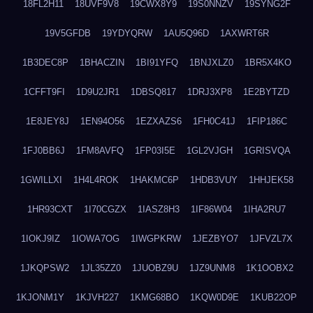
18FL2H11
18UVF9V8
19CWX8Y9
19S0NNZV
19SYNG2F
19V5GFDB
19YDYQRW
1AU5Q96D
1AXWRT6R
1B3DEC8P
1BHACZIN
1BI91YFQ
1BNJXLZ0
1BR5X4KO
1CFFT9FI
1D9U2JR1
1DBSQ817
1DRJ3XP8
1E2BYTZD
1E8JEY8J
1EN94O56
1EZXAZS6
1FH0C41J
1FIP186C
1FJ0BB6J
1FM8AVFQ
1FP03I5E
1GL2VJGH
1GRISVQA
1GWILLXI
1H4L4ROK
1HAKMC6P
1HDB3VUY
1HHJEK58
1HR93CXT
1I70CGZX
1IASZ8H3
1IF86W04
1IHA2RU7
1IOKJ9IZ
1IOWA7OG
1IWGPKRW
1JEZBYO7
1JFVZL7X
1JKQPSW2
1JL35ZZ0
1JUOBZ9U
1JZ9UNM8
1K1OOBX2
1KJONM1Y
1KJVH227
1KMG68BO
1KQW0D9E
1KUB22OP