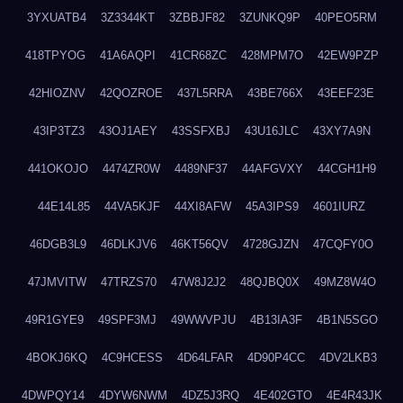
3YXUATB4
3Z3344KT
3ZBBJF82
3ZUNKQ9P
40PEO5RM
418TPYOG
41A6AQPI
41CR68ZC
428MPM7O
42EW9PZP
42HIOZNV
42QOZROE
437L5RRA
43BE766X
43EEF23E
43IP3TZ3
43OJ1AEY
43SSFXBJ
43U16JLC
43XY7A9N
441OKOJO
4474ZR0W
4489NF37
44AFGVXY
44CGH1H9
44E14L85
44VA5KJF
44XI8AFW
45A3IPS9
4601IURZ
46DGB3L9
46DLKJV6
46KT56QV
4728GJZN
47CQFY0O
47JMVITW
47TRZS70
47W8J2J2
48QJBQ0X
49MZ8W4O
49R1GYE9
49SPF3MJ
49WWVPJU
4B13IA3F
4B1N5SGO
4BOKJ6KQ
4C9HCESS
4D64LFAR
4D90P4CC
4DV2LKB3
4DWPQY14
4DYW6NWM
4DZ5J3RQ
4E402GTO
4E4R43JK