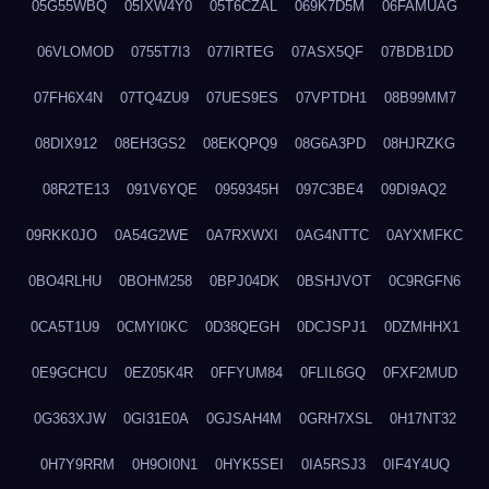
05G55WBQ
05IXW4Y0
05T6CZAL
069K7D5M
06FAMUAG
06VLOMOD
0755T7I3
077IRTEG
07ASX5QF
07BDB1DD
07FH6X4N
07TQ4ZU9
07UES9ES
07VPTDH1
08B99MM7
08DIX912
08EH3GS2
08EKQPQ9
08G6A3PD
08HJRZKG
08R2TE13
091V6YQE
0959345H
097C3BE4
09DI9AQ2
09RKK0JO
0A54G2WE
0A7RXWXI
0AG4NTTC
0AYXMFKC
0BO4RLHU
0BOHM258
0BPJ04DK
0BSHJVOT
0C9RGFN6
0CA5T1U9
0CMYI0KC
0D38QEGH
0DCJSPJ1
0DZMHHX1
0E9GCHCU
0EZ05K4R
0FFYUM84
0FLIL6GQ
0FXF2MUD
0G363XJW
0GI31E0A
0GJSAH4M
0GRH7XSL
0H17NT32
0H7Y9RRM
0H9OI0N1
0HYK5SEI
0IA5RSJ3
0IF4Y4UQ