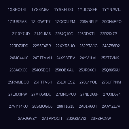
1XSROT4L
1YS8YJ6Z
1YSKFL0G
1YUCNSFB
1YYN7W1J
1Z1US2M8
1ZLGWTF7
1ZOCGLFM
206VNFLF
20GH4EFO
2110Y7UD
21J9UIA6
2254Q10C
226DDKTL
22R2IX7P
22RDZ3DD
22S5F4PR
22XXR3UO
232PTAJG
24AZ56D2
24MC44U0
24TJTMVU
24XS3FEV
24YV1LVI
252T7VNK
253A0XC6
254O5EQJ
258OBXAU
25JR0XCH
25Q8956U
25RMMEOD
26HTTV6H
26L0HESZ
270L4YOL
276UFPNM
27E8J3FW
27MKG0DU
27MNQPU0
27NBD68F
27O3D674
27VYT4KU
28SMQGU6
299T1G15
2A01R6QT
2AAYZL7V
2AFJGVZY
2ATPPOCH
2B2G3AW2
2BFZFCNW