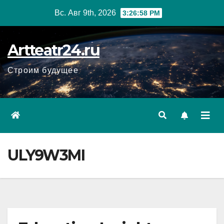
Перейти
Вс. Авг 9th, 2026
3:26:59 PM
к
содержанию
Artteatr24.ru
Строим будущее
ULY9W3MI