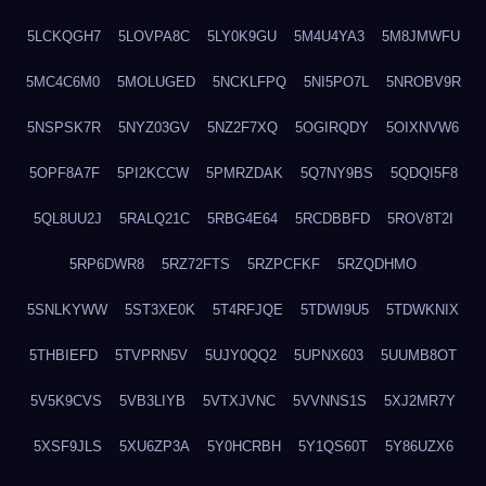
5LCKQGH7
5LOVPA8C
5LY0K9GU
5M4U4YA3
5M8JMWFU
5MC4C6M0
5MOLUGED
5NCKLFPQ
5NI5PO7L
5NROBV9R
5NSPSK7R
5NYZ03GV
5NZ2F7XQ
5OGIRQDY
5OIXNVW6
5OPF8A7F
5PI2KCCW
5PMRZDAK
5Q7NY9BS
5QDQI5F8
5QL8UU2J
5RALQ21C
5RBG4E64
5RCDBBFD
5ROV8T2I
5RP6DWR8
5RZ72FTS
5RZPCFKF
5RZQDHMO
5SNLKYWW
5ST3XE0K
5T4RFJQE
5TDWI9U5
5TDWKNIX
5THBIEFD
5TVPRN5V
5UJY0QQ2
5UPNX603
5UUMB8OT
5V5K9CVS
5VB3LIYB
5VTXJVNC
5VVNNS1S
5XJ2MR7Y
5XSF9JLS
5XU6ZP3A
5Y0HCRBH
5Y1QS60T
5Y86UZX6