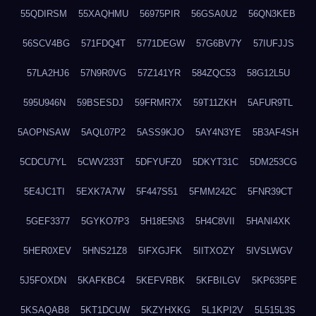
55QDIRSM
55XAQHMU
56975PIR
56GSA0U2
56QN3KEB
56SCV4BG
571FDQ4T
5771DEGW
57G6BV7Y
57IUFJJS
57LA2HJ6
57N9R0VG
57Z141YR
584ZQC53
58G12L5U
595U946N
59BSESDJ
59FRMR7X
59T11ZKH
5AFUR9TL
5AOPNSAW
5AQL07P2
5ASS9KJO
5AY4N3YE
5B3AF4SH
5CDCU7YL
5CWV233T
5DFYUFZ0
5DKYT31C
5DM253CG
5E4JC1TI
5EXK7A7W
5F447S51
5FMM242C
5FNR39CT
5GEF3377
5GYKO7P3
5H18E5N3
5H4C8VII
5HANI4XK
5HER0XEV
5HNS21Z8
5IFXGJFK
5IITXOZY
5IVSLWGV
5J5FOXDN
5KAFKBC4
5KEFVRBK
5KFBILGV
5KP635PE
5KSAQAB8
5KT1DCUW
5KZYHXKG
5L1KPI2V
5L515L3S