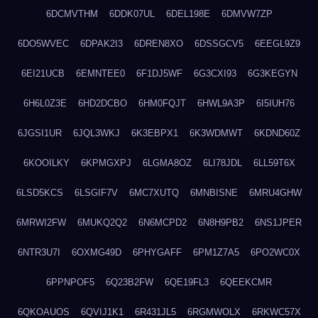
6DCMVTHM
6DDK07UL
6DEL198E
6DMVW7ZP
6DO5WVEC
6DPAK2I3
6DREN8XO
6DSSGCV5
6EEGL9Z9
6EI21UCB
6EMNTEE0
6F1DJ5WF
6G3CXI93
6G3KEGYN
6H6L0Z3E
6HD2DCBO
6HM0FQJT
6HWL9A3P
6I5IUH76
6JGSI1UR
6JQL3WKJ
6K3EBPX1
6K3WDMWT
6KDND60Z
6KOOILKY
6KPMGXPJ
6LGMA8OZ
6LI78JDL
6LL59T6X
6LSD5KCS
6LSGIF7V
6MC7XUTQ
6MNBISNE
6MRU4GHW
6MRWI2FW
6MUKQ2Q2
6N6MCPD2
6N8H9PB2
6NS1JPER
6NTR3U7I
6OXMG49D
6PHYGAFF
6PM1Z7A5
6PO2WC0X
6PPNPOF5
6Q23B2FW
6QE19FL3
6QEEKCMR
6QKOAUOS
6QVIJ1K1
6R431JL5
6RGMWOLX
6RKWC57X