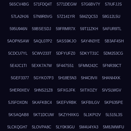
56SCV4BG
571FDQ4T
5771DEGW
57G6BV7Y
57IUFJJS
57LA2HJ6
57N9R0VG
57Z141YR
584ZQC53
58G12L5U
595U946N
59BSESDJ
59FRMR7X
59T11ZKH
5AFUR9TL
5AOPNSAW
5AQL07P2
5ASS9KJO
5AY4N3YE
5B3AF4SH
5CDCU7YL
5CWV233T
5DFYUFZ0
5DKYT31C
5DM253CG
5E4JC1TI
5EXK7A7W
5F447S51
5FMM242C
5FNR39CT
5GEF3377
5GYKO7P3
5H18E5N3
5H4C8VII
5HANI4XK
5HER0XEV
5HNS21Z8
5IFXGJFK
5IITXOZY
5IVSLWGV
5J5FOXDN
5KAFKBC4
5KEFVRBK
5KFBILGV
5KP635PE
5KSAQAB8
5KT1DCUW
5KZYHXKG
5L1KPI2V
5L515L3S
5LCKQGH7
5LOVPA8C
5LY0K9GU
5M4U4YA3
5M8JMWFU