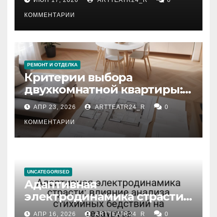
КОММЕНТАРИИ
РЕМОНТ И ОТДЕЛКА
Критерии выбора
двухкомнатной квартиры:
планировка, площадь,
АПР 23, 2026
ARTTEATR24_R
0
состояние и документация
КОММЕНТАРИИ
UNCATEGORISED
Адаптивная
электродинамика страсти:
влияние анализа
АПР 16, 2026
ARTTEATR24_R
0