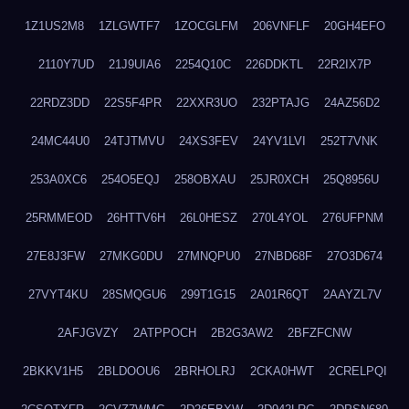
1Z1US2M8
1ZLGWTF7
1ZOCGLFM
206VNFLF
20GH4EFO
2110Y7UD
21J9UIA6
2254Q10C
226DDKTL
22R2IX7P
22RDZ3DD
22S5F4PR
22XXR3UO
232PTAJG
24AZ56D2
24MC44U0
24TJTMVU
24XS3FEV
24YV1LVI
252T7VNK
253A0XC6
254O5EQJ
258OBXAU
25JR0XCH
25Q8956U
25RMMEOD
26HTTV6H
26L0HESZ
270L4YOL
276UFPNM
27E8J3FW
27MKG0DU
27MNQPU0
27NBD68F
27O3D674
27VYT4KU
28SMQGU6
299T1G15
2A01R6QT
2AAYZL7V
2AFJGVZY
2ATPPOCH
2B2G3AW2
2BFZFCNW
2BKKV1H5
2BLDOOU6
2BRHOLRJ
2CKA0HWT
2CRELPQI