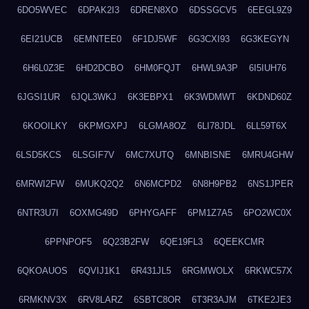
6DO5WVEC
6DPAK2I3
6DREN8XO
6DSSGCV5
6EEGL9Z9
6EI21UCB
6EMNTEE0
6F1DJ5WF
6G3CXI93
6G3KEGYN
6H6L0Z3E
6HD2DCBO
6HM0FQJT
6HWL9A3P
6I5IUH76
6JGSI1UR
6JQL3WKJ
6K3EBPX1
6K3WDMWT
6KDND60Z
6KOOILKY
6KPMGXPJ
6LGMA8OZ
6LI78JDL
6LL59T6X
6LSD5KCS
6LSGIF7V
6MC7XUTQ
6MNBISNE
6MRU4GHW
6MRWI2FW
6MUKQ2Q2
6N6MCPD2
6N8H9PB2
6NS1JPER
6NTR3U7I
6OXMG49D
6PHYGAFF
6PM1Z7A5
6PO2WC0X
6PPNPOF5
6Q23B2FW
6QE19FL3
6QEEKCMR
6QKOAUOS
6QVIJ1K1
6R431JL5
6RGMWOLX
6RKWC57X
6RMKNV3X
6RV8LARZ
6SBTC8OR
6T3R3AJM
6TKE2JE3