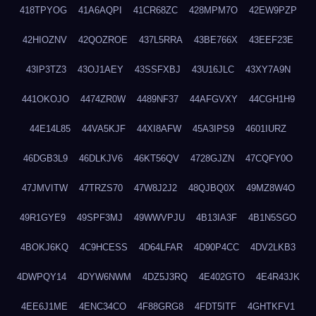
418TPYOG
41A6AQPI
41CR68ZC
428MPM7O
42EW9PZP
42HIOZNV
42QOZROE
437L5RRA
43BE766X
43EEF23E
43IP3TZ3
43OJ1AEY
43SSFXBJ
43U16JLC
43XY7A9N
441OKOJO
4474ZR0W
4489NF37
44AFGVXY
44CGH1H9
44E14L85
44VA5KJF
44XI8AFW
45A3IPS9
4601IURZ
46DGB3L9
46DLKJV6
46KT56QV
4728GJZN
47CQFY0O
47JMVITW
47TRZS70
47W8J2J2
48QJBQ0X
49MZ8W4O
49R1GYE9
49SPF3MJ
49WWVPJU
4B13IA3F
4B1N5SGO
4BOKJ6KQ
4C9HCESS
4D64LFAR
4D90P4CC
4DV2LKB3
4DWPQY14
4DYW6NWM
4DZ5J3RQ
4E402GTO
4E4R43JK
4EE6J1ME
4ENC34CO
4F88GRG8
4FDT5ITF
4GHTKFV1