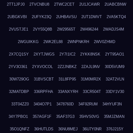
2TT1JPJ0
2TVCNBU8
2TWC2CET
2U1JCAWR
2UABCBNW
2UBGKVBI
2UFYK23Q
2UHBAVSU
2UT1DWVT
2VA5KTQ4
2VUSTJE1
2VY55Q8B
2W29565T
2W496244
2WADJS4M
2WGUIKKG
2WK2EL88
2WNPNKRH
2WV0ZHMD
2X7CQ1SY
2XYTJWGS
2Y7I1IC2
2YKK8NSK
2YT95AO1
2YV3O361
2YXVOCOL
2Z2JNBKZ
2ZAJL9NV
30D5VUM9
30W729OG
31BVSCBT
31L8FP95
31M0MR2X
32AT2VLN
32MATDBP
336RPFHA
33ANXYRH
33CR504T
33DY1V30
33T04ZZ0
3404O7P1
3478760D
34F92RUM
34HYUF3N
34Y7PBO1
357AGF1F
35AF37G3
35HVS0VG
35MJZMAN
35O1QNFZ
36HUTLDS
36NU8MEJ
36U7Y0NR
376J215Y