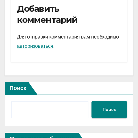
e
er
at
ail
р
Добавить
gr
s
а
комментарий
a
A
в
m
p
и
Для отправки комментария вам необходимо
p
ть
авторизоваться
.
Поиск
Поиск