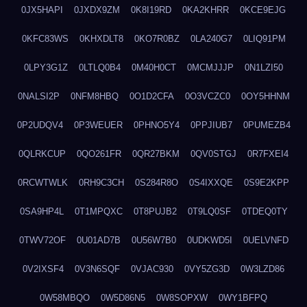
0JX5HAPI
0JXDX9ZM
0K8I19RD
0KA2KHRR
0KCE9EJG
0KFC83WS
0KHXDLT8
0KO7R0BZ
0LA240G7
0LIQ91PM
0LPY3G1Z
0LTLQ0B4
0M40H0CT
0MCMJJJP
0N1LZI50
0NALSI2P
0NFM8HBQ
0O1D2CFA
0O3VCZC0
0OY5HHNM
0P2UDQV4
0P3WEUER
0PHNO5Y4
0PPJIUB7
0PUMEZB4
0QLRKCUP
0QO261FR
0QR27BKM
0QV0STGJ
0R7FXEI4
0RCWTWLK
0RH9C3CH
0S284R8O
0S4IXXQE
0S9E2KPP
0SA9HP4L
0T1MPQXC
0T8PUJB2
0T9LQ0SF
0TDEQ0TY
0TWV72OF
0U01AD7B
0U56W7B0
0UDKWD5I
0UELVNFD
0V2IXSF4
0V3N6SQF
0VJAC930
0VY5ZG3D
0W3LZD86
0W58MBQO
0W5D86N5
0W8SOPXW
0WY1BFPQ