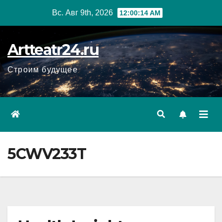
Перейти
Вс. Авг 9th, 2026
12:00:15 AM
к
содержанию
Artteatr24.ru
Строим будущее
5CWV233T