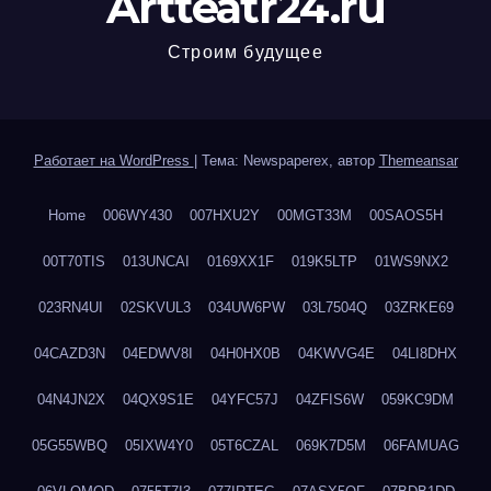
Artteatr24.ru
Строим будущее
Работает на WordPress
|
Тема: Newspaperex, автор
Themeansar
Home
006WY430
007HXU2Y
00MGT33M
00SAOS5H
00T70TIS
013UNCAI
0169XX1F
019K5LTP
01WS9NX2
023RN4UI
02SKVUL3
034UW6PW
03L7504Q
03ZRKE69
04CAZD3N
04EDWV8I
04H0HX0B
04KWVG4E
04LI8DHX
04N4JN2X
04QX9S1E
04YFC57J
04ZFIS6W
059KC9DM
05G55WBQ
05IXW4Y0
05T6CZAL
069K7D5M
06FAMUAG