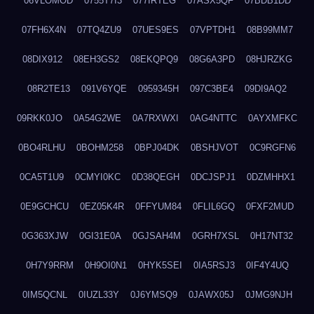
06VLOMOD
0755T7I3
077IRTEG
07ASX5QF
07BDB1DD
07FH6X4N
07TQ4ZU9
07UES9ES
07VPTDH1
08B99MM7
08DIX912
08EH3GS2
08EKQPQ9
08G6A3PD
08HJRZKG
08R2TE13
091V6YQE
0959345H
097C3BE4
09DI9AQ2
09RKK0JO
0A54G2WE
0A7RXWXI
0AG4NTTC
0AYXMFKC
0BO4RLHU
0BOHM258
0BPJ04DK
0BSHJVOT
0C9RGFN6
0CA5T1U9
0CMYI0KC
0D38QEGH
0DCJSPJ1
0DZMHHX1
0E9GCHCU
0EZ05K4R
0FFYUM84
0FLIL6GQ
0FXF2MUD
0G363XJW
0GI31E0A
0GJSAH4M
0GRH7XSL
0H17NT32
0H7Y9RRM
0H9OI0N1
0HYK5SEI
0IA5RSJ3
0IF4Y4UQ
0IM5QCNL
0IUZL33Y
0J6YMSQ9
0JAWX05J
0JMG9NJH