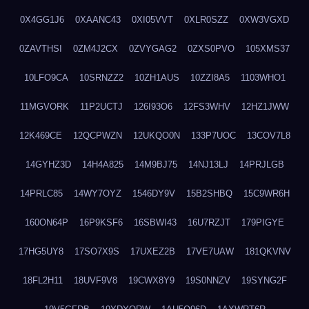
0X4GG1J6
0XAANC43
0XI05VVT
0XLR0SZZ
0XW3VGXD
0ZAVTHSI
0ZM4J2CX
0ZVYGAG2
0ZXS0PVO
105XMS37
10LFO9CA
10SRNZZ2
10ZH1AUS
10ZZI8A5
1103WHO1
11MGVORK
11P2UCTJ
126I93O6
12FS3WHV
12HZ1JWW
12K469CE
12QCPWZN
12UKQO0N
133P7UOC
13COV7L8
14GYHZ3D
14H4A825
14M9BJ75
14NJ13LJ
14PRJLGB
14PRLC85
14WY7OYZ
1546DY9V
15B2SHBQ
15C9WR6H
160ON64P
16P9KSF6
16SBWI43
16U7RZJT
179PIGYE
17HG5UY8
17SO7X9S
17UXEZ2B
17VE7UAW
181QKVNV
18FL2H11
18UVF9V8
19CWX8Y9
19S0NNZV
19SYNG2F