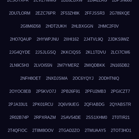
2CSOTXFR
2CVZ7WMG
2D26EBXW
2D942LRG
2DPSN680
2DU7LORM
2EZC76PR
2F53ZH8K
2FFJSSR3
2G789XQE
2G8M6D58
2HDT2UKH
2HLBXGGN
2HMC2F0V
2HO7QAUP
2HYWPJNU
2IIHI162
2J4TVL9Q
2JDKS9WZ
2JG4QYDE
2JSJLGSQ
2KKCIQS5
2KL1TDVU
2LCI7CW6
2LN9C5H3
2LVOI55N
2M7YMERZ
2MIQDBKK
2N165DB2
2NFH8OET
2NXDJSMA
2OC6YQYJ
2ODHTNIQ
2OYOC8EB
2P5KVO7J
2PB26F91
2PFU2MB3
2PGICZT7
2PJA33U1
2PK01RCU
2Q6V9UEG
2QFIABDG
2QYABSTR
2R02B74P
2RPXRAZM
2SAV54DE
2SS1XHM0
2T0TIR21
2T4QFIOC
2T8M8OOV
2TGAD2ZO
2TMUAAY5
2TOT3HO1