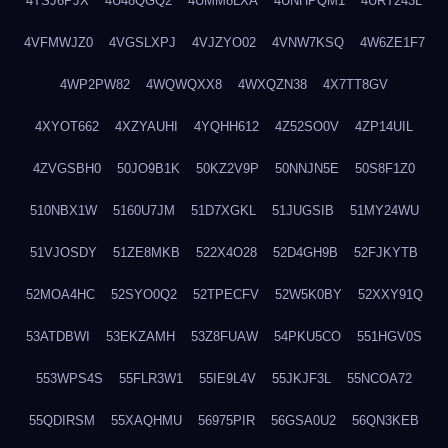
4TSJ6PJX
4U48QGQ2
4UMM8LXA
4UNHPQM1
4URT243L
4VFMWJZ0
4VGSLXPJ
4VJZYO02
4VNW7KSQ
4W6ZE1F7
4WP2PW82
4WQWQXX8
4WXQZN38
4X7TT8GV
4XYOT662
4XZYAUHI
4YQHH612
4Z52SO0V
4ZP14UIL
4ZVGSBH0
50JO9B1K
50KZ2V9P
50NNJN5E
50S8F1Z0
510NBX1W
5160U7JM
51D7XGKL
51JUGSIB
51MY24WU
51VJOSDY
51ZE8MKB
522X4O28
52D4GH9B
52FJKYTB
52MOA4HC
52SYO0Q2
52TPECFV
52W5K0BY
52XXY91Q
53ATDBWI
53EKZAMH
53Z8FUAW
54PKU5CO
551HGV0S
553WPS4S
55FLR3W1
55IE9L4V
55JKJF3L
55NCOA72
55QDIRSM
55XAQHMU
56975PIR
56GSA0U2
56QN3KEB