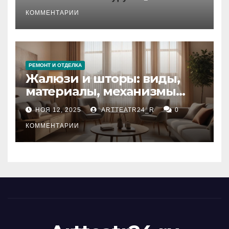
стихийных бедствий на
тезауруса
КОММЕНТАРИИ
РЕМОНТ И ОТДЕЛКА
Жалюзи и шторы: виды,
материалы, механизмы
управления и уход
НОЯ 12, 2025
ARTTEATR24_R
0
КОММЕНТАРИИ