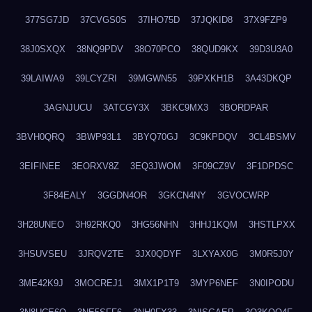
377SG7JD
37CVGS0S
37IHO75D
37JQKID8
37X9FZP9
38J0SXQX
38NQ9PDV
38O70PCO
38QUD9KX
39D3U3A0
39LAIWA9
39LCYZRI
39MGWN55
39PXKH1B
3A43DKQP
3AGNJUCU
3ATCGY3X
3BKC9MX3
3BORDPAR
3BVH0QRQ
3BWP93L1
3BYQ70GJ
3C9KPDQV
3CL4BSMV
3EIFINEE
3EORXV8Z
3EQ3JWOM
3F09CZ9V
3F1DPDSC
3F84EALY
3GGDN4OR
3GKCN4NY
3GVOCWRP
3H28UNEO
3H92RKQ0
3HG56NHN
3HHJ1KQM
3HSTLPXX
3HSUVSEU
3JRQV2TE
3JX0QDYF
3LXYAX0G
3M0R5J0Y
3ME42K9J
3MOCREJ1
3MX1P1T9
3MYP6NEF
3N0IPODU