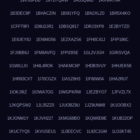
19V5GFDB
19YDYQRW
1AU5Q96D
1AXWRT6R
1B3DEC8P
1BHACZIN
1BI91YFQ
1BNJXLZ0
1BR5X4KO
1CFFT9FI
1D9U2JR1
1DBSQ817
1DRJ3XP8
1E2BYTZD
1E8JEY8J
1EN94O56
1EZXAZS6
1FH0C41J
1FIP186C
1FJ0BB6J
1FM8AVFQ
1FP03I5E
1GL2VJGH
1GRISVQA
1GWILLXI
1H4L4ROK
1HAKMC6P
1HDB3VUY
1HHJEK58
1HR93CXT
1I70CGZX
1IASZ8H3
1IF86W04
1IHA2RU7
1IOKJ9IZ
1IOWA7OG
1IWGPKRW
1JEZBYO7
1JFVZL7X
1JKQPSW2
1JL35ZZ0
1JUOBZ9U
1JZ9UNM8
1K1OOBX2
1KJONM1Y
1KJVH227
1KMG68BO
1KQW0D9E
1KUB22OP
1KUC7YQ5
1KVUSEU1
1L0EECVC
1L92C1GM
1LO2KT45