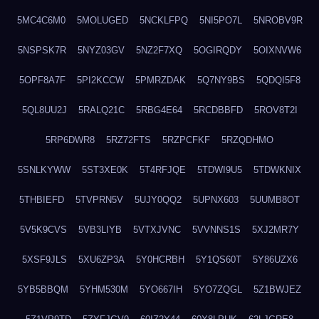
5MC4C6M0
5MOLUGED
5NCKLFPQ
5NI5PO7L
5NROBV9R
5NSPSK7R
5NYZ03GV
5NZ2F7XQ
5OGIRQDY
5OIXNVW6
5OPF8A7F
5PI2KCCW
5PMRZDAK
5Q7NY9BS
5QDQI5F8
5QL8UU2J
5RALQ21C
5RBG4E64
5RCDBBFD
5ROV8T2I
5RP6DWR8
5RZ72FTS
5RZPCFKF
5RZQDHMO
5SNLKYWW
5ST3XE0K
5T4RFJQE
5TDWI9U5
5TDWKNIX
5THBIEFD
5TVPRN5V
5UJY0QQ2
5UPNX603
5UUMB8OT
5V5K9CVS
5VB3LIYB
5VTXJVNC
5VVNNS1S
5XJ2MR7Y
5XSF9JLS
5XU6ZP3A
5Y0HCRBH
5Y1QS60T
5Y86UZX6
5YB5BBQM
5YHM530M
5YO667IH
5YO7ZQGL
5Z1BWJEZ