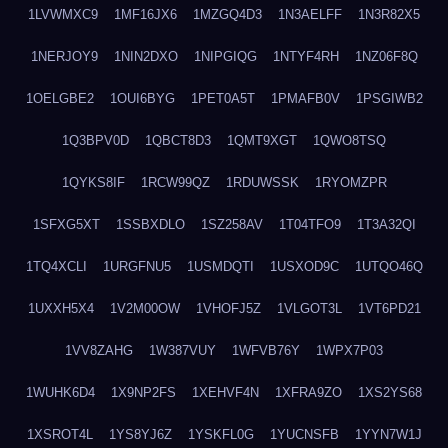
1LVWMXC9
1MF16JX6
1MZGQ4D3
1N3AELFF
1N3R82X5
1NERJOY9
1NIN2DXO
1NIPGIQG
1NTYF4RH
1NZ06F8Q
1OELGBE2
1OUI6BYG
1PET0A5T
1PMAFB0V
1PSGIWB2
1Q3BPV0D
1QBCT8D3
1QMT9XGT
1QWO8TSQ
1QYKS8IF
1RCW99QZ
1RDUWSSK
1RYOMZPR
1SFXG5XT
1SSBXDLO
1SZ258AV
1T04TFO9
1T3A32QI
1TQ4XCLI
1URGFNU5
1USMDQTI
1USXOD9C
1UTQO46Q
1UXXH5X4
1V2M00OW
1VHOFJ5Z
1VLGOT3L
1VT6PD21
1VV8ZAHG
1W387VUY
1WFVB76Y
1WPX7P03
1WUHK6D4
1X9NP2FS
1XEHVF4N
1XFRA9ZO
1XS2YS68
1XSROT4L
1YS8YJ6Z
1YSKFL0G
1YUCNSFB
1YYN7W1J