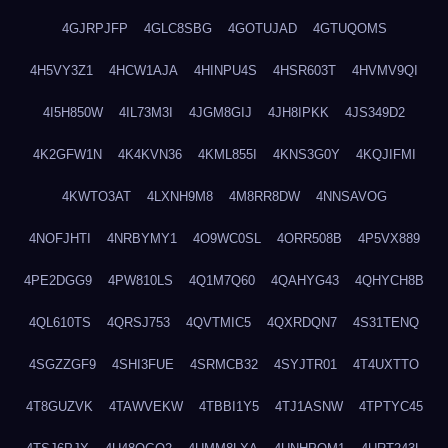
4GJRPJFP
4GLC8SBG
4GOTUJAD
4GTUQOMS
4H5VY3Z1
4HCW1AJA
4HINPU4S
4HSR603T
4HVMV9QI
4I5H850W
4IL73M3I
4JGM8GIJ
4JH8IPKK
4JS349D2
4K2GFW1N
4K4KVN36
4KML855I
4KNS3G0Y
4KQJIFMI
4KWTO3AT
4LXNH9M8
4M8RR8DW
4NNSAVOG
4NOFJHTI
4NRBYMY1
4O9WC0SL
4ORR508B
4P5VX889
4PE2DGG9
4PW810LS
4Q1M7Q60
4QAHYG43
4QHYCH8B
4QL610TS
4QRSJ753
4QVTMIC5
4QXRDQN7
4S31TENQ
4SGZZGF9
4SHI3FUE
4SRMCB32
4SYJTR01
4T4UXTTO
4T8GUZVK
4TAWVEKW
4TBBI1Y5
4TJ1ASNW
4TPTYC45