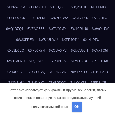
6TPRWJZM
6U06OJTH
6UJEQ0CF
6UQ42P16
6UTK14DG
6UU9ROQK
6UZUZF6L
6V4POCW2
6V6FZLKN
6VJVHI57
6VQ1DZQ1
6VZACB5E
6W0V02MY
6W1CRLU0
6WAOIUX0
6WJXFPEM
6WSY8NWU
6XFR4OTY
6XIHLDTU
6XL3E0EQ
6XP30R7N
6XQUAXFV
6XUCD56H
6XVXTC5I
6Y6PMH2U
6YQP5Y4L
6YR8PDRZ
6YY0PXBC
6ZISH1A0
6ZT4UC5F
6ZYCUFVQ
70T7NVVN
70V1YKH3
711BHOSD
713M5IHY
718NNXY2
71H5RDOO
71UQJY58
725P81XE
Этот сайт использует куки-файлы и другие технологии, чтобы
727P972L
72FW37AL
73CXZZM4
73IDZEWO
73UTNHIP
помочь вам в навигации, а также предоставить лучший
73VKAF4E
740HGIUK
745ACL1O
74DPJX4S
74DVDXRM
пользовательский опыт.
OK