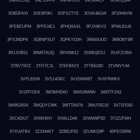
3N8UCE6Q
3NE5SFF6
3NH0FX33
3NISGAEP
3O3KQQ4F
3OBDFAXI
3OE9P0KI
3OPSZTYE
3OSK46GW
3P20H0VW
3PEBEUPM
3PFEI4E1
3PHQ0AXL
3PJX8KV3
3PWL81U6
3PX3NDPK
3QBNPSU7
3QPKYD3H
3R660UUO
3R8OBY8R
3RJJOB51
3RM5TAUQ
3RV0N612
3SRBQEDJ
3SXFZOBA
3TBVTN7Z
3TFI7CJL
3TKFBN73
3TTB618D
3TVMVY4A
3VPL82H9
3VS14DKC
3VX5WW8T
3VXFRWKX
3VZRTGEK
3W3MHD4O
3WAD8W9N
3WDTF1N3
3WI8G8SN
3WQDYCWK
3WTTA97N
3WU70G19
3X71FE60
3XC4DIU7
3XMIH0VI
3XMLLD4K
3XWW9P5D
3Y2Z2FMH
3YXUATB4
3Z3344KT
3ZBBJF82
3ZUNKQ9P
40PEO5RM