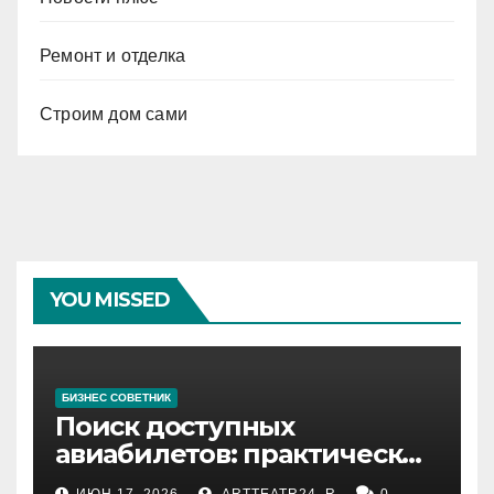
Ремонт и отделка
Строим дом сами
YOU MISSED
БИЗНЕС СОВЕТНИК
Поиск доступных
авиабилетов: практические
рекомендации
ИЮН 17, 2026
ARTTEATR24_R
0