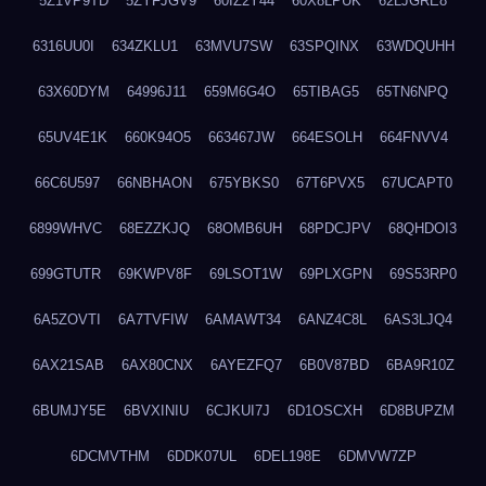
5Z1VP9TD
5ZYFJGV9
60IZ2Y44
60X8LPUK
62LJGRE8
6316UU0I
634ZKLU1
63MVU7SW
63SPQINX
63WDQUHH
63X60DYM
64996J11
659M6G4O
65TIBAG5
65TN6NPQ
65UV4E1K
660K94O5
663467JW
664ESOLH
664FNVV4
66C6U597
66NBHAON
675YBKS0
67T6PVX5
67UCAPT0
6899WHVC
68EZZKJQ
68OMB6UH
68PDCJPV
68QHDOI3
699GTUTR
69KWPV8F
69LSOT1W
69PLXGPN
69S53RP0
6A5ZOVTI
6A7TVFIW
6AMAWT34
6ANZ4C8L
6AS3LJQ4
6AX21SAB
6AX80CNX
6AYEZFQ7
6B0V87BD
6BA9R10Z
6BUMJY5E
6BVXINIU
6CJKUI7J
6D1OSCXH
6D8BUPZM
6DCMVTHM
6DDK07UL
6DEL198E
6DMVW7ZP