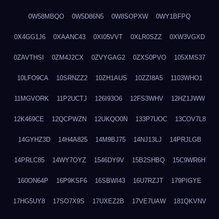
0W58MBQO
0W5D86N5
0W8SOPXW
0WY1BFPQ
0X4GG1J6
0XAANC43
0XI05VVT
0XLR0SZZ
0XW3VGXD
0ZAVTHSI
0ZM4J2CX
0ZVYGAG2
0ZXS0PVO
105XMS37
10LFO9CA
10SRNZZ2
10ZH1AUS
10ZZI8A5
1103WHO1
11MGVORK
11P2UCTJ
126I93O6
12FS3WHV
12HZ1JWW
12K469CE
12QCPWZN
12UKQO0N
133P7UOC
13COV7L8
14GYHZ3D
14H4A825
14M9BJ75
14NJ13LJ
14PRJLGB
14PRLC85
14WY7OYZ
1546DY9V
15B2SHBQ
15C9WR6H
160ON64P
16P9KSF6
16SBWI43
16U7RZJT
179PIGYE
17HG5UY8
17SO7X9S
17UXEZ2B
17VE7UAW
181QKVNV