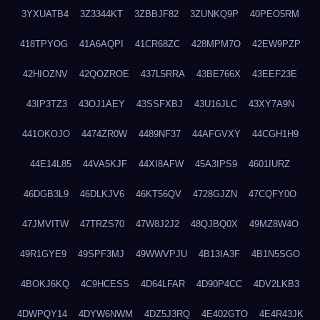
3YXUATB4
3Z3344KT
3ZBBJF82
3ZUNKQ9P
40PEO5RM
418TPYOG
41A6AQPI
41CR68ZC
428MPM7O
42EW9PZP
42HIOZNV
42QOZROE
437L5RRA
43BE766X
43EEF23E
43IP3TZ3
43OJ1AEY
43SSFXBJ
43U16JLC
43XY7A9N
441OKOJO
4474ZR0W
4489NF37
44AFGVXY
44CGH1H9
44E14L85
44VA5KJF
44XI8AFW
45A3IPS9
4601IURZ
46DGB3L9
46DLKJV6
46KT56QV
4728GJZN
47CQFY0O
47JMVITW
47TRZS70
47W8J2J2
48QJBQ0X
49MZ8W4O
49R1GYE9
49SPF3MJ
49WWVPJU
4B13IA3F
4B1N5SGO
4BOKJ6KQ
4C9HCESS
4D64LFAR
4D90P4CC
4DV2LKB3
4DWPQY14
4DYW6NWM
4DZ5J3RQ
4E402GTO
4E4R43JK