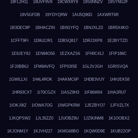
18FL2H11
18UVF9V8
19CWX8Y9
19S0NNZV
19SYNG2F
19V5GFDB
19YDYQRW
1AU5Q96D
1AXWRT6R
1B3DEC8P
1BHACZIN
1BI91YFQ
1BNJXLZ0
1BR5X4KO
1CFFT9FI
1D9U2JR1
1DBSQ817
1DRJ3XP8
1E2BYTZD
1E8JEY8J
1EN94O56
1EZXAZS6
1FH0C41J
1FIP186C
1FJ0BB6J
1FM8AVFQ
1FP03I5E
1GL2VJGH
1GRISVQA
1GWILLXI
1H4L4ROK
1HAKMC6P
1HDB3VUY
1HHJEK58
1HR93CXT
1I70CGZX
1IASZ8H3
1IF86W04
1IHA2RU7
1IOKJ9IZ
1IOWA7OG
1IWGPKRW
1JEZBYO7
1JFVZL7X
1JKQPSW2
1JL35ZZ0
1JUOBZ9U
1JZ9UNM8
1K1OOBX2
1KJONM1Y
1KJVH227
1KMG68BO
1KQW0D9E
1KUB22OP