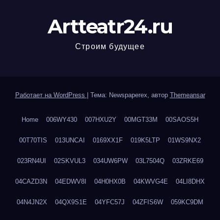
Artteatr24.ru
Строим будущее
Работает на WordPress
|
Тема: Newspaperex, автор
Themeansar
Home
006WY430
007HXU2Y
00MGT33M
00SAOS5H
00T70TIS
013UNCAI
0169XX1F
019K5LTP
01WS9NX2
023RN4UI
02SKVUL3
034UW6PW
03L7504Q
03ZRKE69
04CAZD3N
04EDWV8I
04H0HX0B
04KWVG4E
04LI8DHX
04N4JN2X
04QX9S1E
04YFC57J
04ZFIS6W
059KC9DM