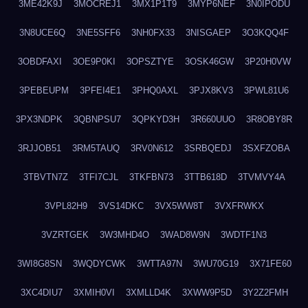
3ME42K9J
3MOCREJ1
3MX1P1T9
3MYP6NEF
3N0IPODU
3N8UCE6Q
3NE5SFF6
3NH0FX33
3NISGAEP
3O3KQQ4F
3OBDFAXI
3OE9P0KI
3OPSZTYE
3OSK46GW
3P20H0VW
3PEBEUPM
3PFEI4E1
3PHQ0AXL
3PJX8KV3
3PWL81U6
3PX3NDPK
3QBNPSU7
3QPKYD3H
3R660UUO
3R8OBY8R
3RJJOB51
3RM5TAUQ
3RV0N612
3SRBQEDJ
3SXFZOBA
3TBVTN7Z
3TFI7CJL
3TKFBN73
3TTB618D
3TVMVY4A
3VPL82H9
3VS14DKC
3VX5WW8T
3VXFRWKX
3VZRTGEK
3W3MHD4O
3WAD8W9N
3WDTF1N3
3WI8G8SN
3WQDYCWK
3WTTA97N
3WU70G19
3X71FE60
3XC4DIU7
3XMIH0VI
3XMLLD4K
3XWW9P5D
3Y2Z2FMH