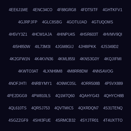
4EE6J1ME
4ENC34CO
4F88GRG8
4FDT5ITF
4GHTKFV1
4GJRPJFP
4GLC8SBG
4GOTUJAD
4GTUQOMS
4H5VY3Z1
4HCW1AJA
4HINPU4S
4HSR603T
4HVMV9QI
4I5H850W
4IL73M3I
4JGM8GIJ
4JH8IPKK
4JS349D2
4K2GFW1N
4K4KVN36
4KML855I
4KNS3G0Y
4KQJIFMI
4KWTO3AT
4LXNH9M8
4M8RR8DW
4NNSAVOG
4NOFJHTI
4NRBYMY1
4O9WC0SL
4ORR508B
4P5VX889
4PE2DGG9
4PW810LS
4Q1M7Q60
4QAHYG43
4QHYCH8B
4QL610TS
4QRSJ753
4QVTMIC5
4QXRDQN7
4S31TENQ
4SGZZGF9
4SHI3FUE
4SRMCB32
4SYJTR01
4T4UXTTO