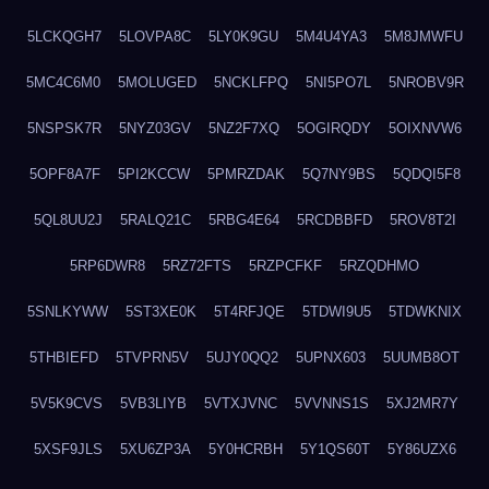
5LCKQGH7
5LOVPA8C
5LY0K9GU
5M4U4YA3
5M8JMWFU
5MC4C6M0
5MOLUGED
5NCKLFPQ
5NI5PO7L
5NROBV9R
5NSPSK7R
5NYZ03GV
5NZ2F7XQ
5OGIRQDY
5OIXNVW6
5OPF8A7F
5PI2KCCW
5PMRZDAK
5Q7NY9BS
5QDQI5F8
5QL8UU2J
5RALQ21C
5RBG4E64
5RCDBBFD
5ROV8T2I
5RP6DWR8
5RZ72FTS
5RZPCFKF
5RZQDHMO
5SNLKYWW
5ST3XE0K
5T4RFJQE
5TDWI9U5
5TDWKNIX
5THBIEFD
5TVPRN5V
5UJY0QQ2
5UPNX603
5UUMB8OT
5V5K9CVS
5VB3LIYB
5VTXJVNC
5VVNNS1S
5XJ2MR7Y
5XSF9JLS
5XU6ZP3A
5Y0HCRBH
5Y1QS60T
5Y86UZX6