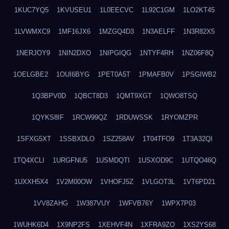
1KUC7YQ5
1KVUSEU1
1L0EECVC
1L92C1GM
1LO2KT45
1LVWMXC9
1MF16JX6
1MZGQ4D3
1N3AELFF
1N3R82X5
1NERJOY9
1NIN2DXO
1NIPGIQG
1NTYF4RH
1NZ06F8Q
1OELGBE2
1OUI6BYG
1PET0A5T
1PMAFB0V
1PSGIWB2
1Q3BPV0D
1QBCT8D3
1QMT9XGT
1QWO8TSQ
1QYKS8IF
1RCW99QZ
1RDUWSSK
1RYOMZPR
1SFXG5XT
1SSBXDLO
1SZ258AV
1T04TFO9
1T3A32QI
1TQ4XCLI
1URGFNU5
1USMDQTI
1USXOD9C
1UTQO46Q
1UXXH5X4
1V2M00OW
1VHOFJ5Z
1VLGOT3L
1VT6PD21
1VV8ZAHG
1W387VUY
1WFVB76Y
1WPX7P03
1WUHK6D4
1X9NP2FS
1XEHVF4N
1XFRA9ZO
1XS2YS68