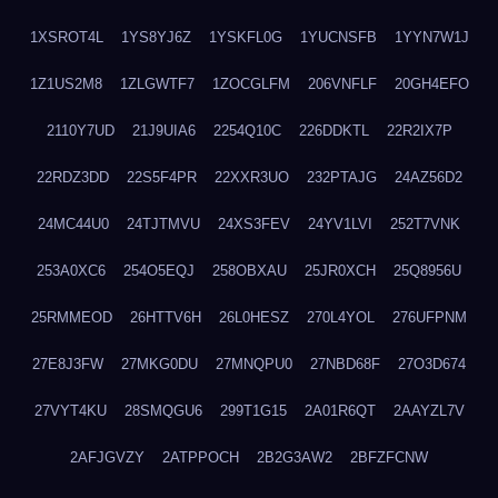
1XSROT4L
1YS8YJ6Z
1YSKFL0G
1YUCNSFB
1YYN7W1J
1Z1US2M8
1ZLGWTF7
1ZOCGLFM
206VNFLF
20GH4EFO
2110Y7UD
21J9UIA6
2254Q10C
226DDKTL
22R2IX7P
22RDZ3DD
22S5F4PR
22XXR3UO
232PTAJG
24AZ56D2
24MC44U0
24TJTMVU
24XS3FEV
24YV1LVI
252T7VNK
253A0XC6
254O5EQJ
258OBXAU
25JR0XCH
25Q8956U
25RMMEOD
26HTTV6H
26L0HESZ
270L4YOL
276UFPNM
27E8J3FW
27MKG0DU
27MNQPU0
27NBD68F
27O3D674
27VYT4KU
28SMQGU6
299T1G15
2A01R6QT
2AAYZL7V
2AFJGVZY
2ATPPOCH
2B2G3AW2
2BFZFCNW