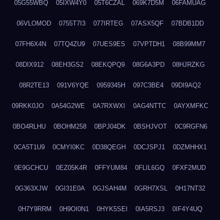
05G55WBQ
05IXW4Y0
05T6CZAL
069K7D5M
06FAMUAG
06VLOMOD
0755T7I3
077IRTEG
07ASX5QF
07BDB1DD
07FH6X4N
07TQ4ZU9
07UES9ES
07VPTDH1
08B99MM7
08DIX912
08EH3GS2
08EKQPQ9
08G6A3PD
08HJRZKG
08R2TE13
091V6YQE
0959345H
097C3BE4
09DI9AQ2
09RKK0JO
0A54G2WE
0A7RXWXI
0AG4NTTC
0AYXMFKC
0BO4RLHU
0BOHM258
0BPJ04DK
0BSHJVOT
0C9RGFN6
0CA5T1U9
0CMYI0KC
0D38QEGH
0DCJSPJ1
0DZMHHX1
0E9GCHCU
0EZ05K4R
0FFYUM84
0FLIL6GQ
0FXF2MUD
0G363XJW
0GI31E0A
0GJSAH4M
0GRH7XSL
0H17NT32
0H7Y9RRM
0H9OI0N1
0HYK5SEI
0IA5RSJ3
0IF4Y4UQ