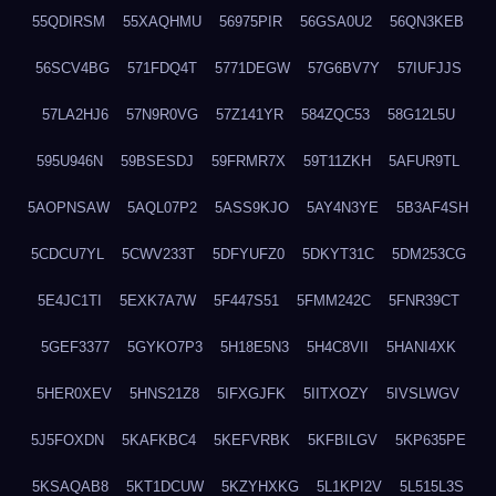
55QDIRSM
55XAQHMU
56975PIR
56GSA0U2
56QN3KEB
56SCV4BG
571FDQ4T
5771DEGW
57G6BV7Y
57IUFJJS
57LA2HJ6
57N9R0VG
57Z141YR
584ZQC53
58G12L5U
595U946N
59BSESDJ
59FRMR7X
59T11ZKH
5AFUR9TL
5AOPNSAW
5AQL07P2
5ASS9KJO
5AY4N3YE
5B3AF4SH
5CDCU7YL
5CWV233T
5DFYUFZ0
5DKYT31C
5DM253CG
5E4JC1TI
5EXK7A7W
5F447S51
5FMM242C
5FNR39CT
5GEF3377
5GYKO7P3
5H18E5N3
5H4C8VII
5HANI4XK
5HER0XEV
5HNS21Z8
5IFXGJFK
5IITXOZY
5IVSLWGV
5J5FOXDN
5KAFKBC4
5KEFVRBK
5KFBILGV
5KP635PE
5KSAQAB8
5KT1DCUW
5KZYHXKG
5L1KPI2V
5L515L3S