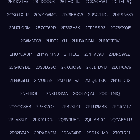
2BKKV1H5
2BLDOOU6
2BRHOLRJ
2CKA0HWT
2CRELPQI
2CSOTXFR
2CVZ7WMG
2D26EBXW
2D942LRG
2DPSN680
2DU7LORM
2EZC76PR
2F53ZH8K
2FFJSSR3
2G789XQE
2G8M6D58
2HDT2UKH
2HLBXGGN
2HMC2F0V
2HO7QAUP
2HYWPJNU
2IIHI162
2J4TVL9Q
2JDKS9WZ
2JG4QYDE
2JSJLGSQ
2KKCIQS5
2KL1TDVU
2LCI7CW6
2LN9C5H3
2LVOI55N
2M7YMERZ
2MIQDBKK
2N165DB2
2NFH8OET
2NXDJSMA
2OC6YQYJ
2ODHTNIQ
2OYOC8EB
2P5KVO7J
2PB26F91
2PFU2MB3
2PGICZT7
2PJA33U1
2PK01RCU
2Q6V9UEG
2QFIABDG
2QYABSTR
2R02B74P
2RPXRAZM
2SAV54DE
2SS1XHM0
2T0TIR21