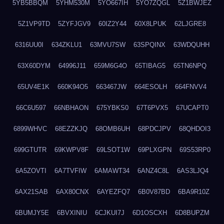
5YB5BBQM
5YHM530M
5YO667IH
5YO7ZQGL
5Z1BWJEZ
5Z1VP9TD
5ZYFJGV9
60IZ2Y44
60X8LPUK
62LJGRE8
6316UU0I
634ZKLU1
63MVU7SW
63SPQINX
63WDQUHH
63X60DYM
64996J11
659M6G4O
65TIBAG5
65TN6NPQ
65UV4E1K
660K94O5
663467JW
664ESOLH
664FNVV4
66C6U597
66NBHAON
675YBKS0
67T6PVX5
67UCAPT0
6899WHVC
68EZZKJQ
68OMB6UH
68PDCJPV
68QHDOI3
699GTUTR
69KWPV8F
69LSOT1W
69PLXGPN
69S53RP0
6A5ZOVTI
6A7TVFIW
6AMAWT34
6ANZ4C8L
6AS3LJQ4
6AX21SAB
6AX80CNX
6AYEZFQ7
6B0V87BD
6BA9R10Z
6BUMJY5E
6BVXINIU
6CJKUI7J
6D1OSCXH
6D8BUPZM