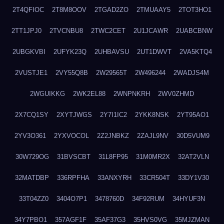
2T4QFIOC
2T8M8OOV
2TGAD2ZO
2TMUAAY5
2TOT3HO1
2TT1JPJ0
2TVCNBU8
2TWC2CET
2U1JCAWR
2UABCBNW
2UBGKVBI
2UFYK23Q
2UHBAVSU
2UT1DWVT
2VA5KTQ4
2VUSTJE1
2VY55Q8B
2W29565T
2W496244
2WADJS4M
2WGUIKKG
2WK2EL88
2WNPNKRH
2WV0ZHMD
2X7CQ1SY
2XYTJWGS
2Y7I1IC2
2YKK8NSK
2YT95AO1
2YV3O361
2YXVOCOL
2Z2JNBKZ
2ZAJL9NV
30D5VUM9
30W729OG
31BVSCBT
31L8FP95
31M0MR2X
32AT2VLN
32MATDBP
336RPFHA
33ANXYRH
33CR504T
33DY1V30
33T04ZZ0
3404O7P1
3478760D
34F92RUM
34HYUF3N
34Y7PBO1
357AGF1F
35AF37G3
35HVS0VG
35MJZMAN