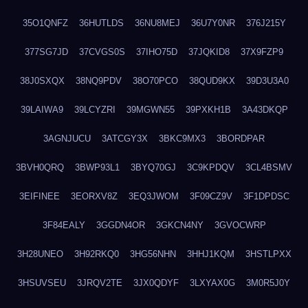
35O1QNFZ
36HUTLDS
36NU8MEJ
36U7Y0NR
376J215Y
377SG7JD
37CVGS0S
37IHO75D
37JQKID8
37X9FZP9
38J0SXQX
38NQ9PDV
38O70PCO
38QUD9KX
39D3U3A0
39LAIWA9
39LCYZRI
39MGWN55
39PXKH1B
3A43DKQP
3AGNJUCU
3ATCGY3X
3BKC9MX3
3BORDPAR
3BVH0QRQ
3BWP93L1
3BYQ70GJ
3C9KPDQV
3CL4BSMV
3EIFINEE
3EORXV8Z
3EQ3JWOM
3F09CZ9V
3F1DPDSC
3F84EALY
3GGDN4OR
3GKCN4NY
3GVOCWRP
3H28UNEO
3H92RKQ0
3HG56NHN
3HHJ1KQM
3HSTLPXX
3HSUVSEU
3JRQV2TE
3JX0QDYF
3LXYAX0G
3M0R5J0Y