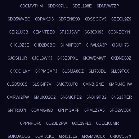
6DCMVTHM
6DDK07UL
6DEL198E
6DMVW7ZP
6DO5WVEC
6DPAK2I3
6DREN8XO
6DSSGCV5
6EEGL9Z9
6EI21UCB
6EMNTEE0
6F1DJ5WF
6G3CXI93
6G3KEGYN
6H6L0Z3E
6HD2DCBO
6HM0FQJT
6HWL9A3P
6I5IUH76
6JGSI1UR
6JQL3WKJ
6K3EBPX1
6K3WDMWT
6KDND60Z
6KOOILKY
6KPMGXPJ
6LGMA8OZ
6LI78JDL
6LL59T6X
6LSD5KCS
6LSGIF7V
6MC7XUTQ
6MNBISNE
6MRU4GHW
6MRWI2FW
6MUKQ2Q2
6N6MCPD2
6N8H9PB2
6NS1JPER
6NTR3U7I
6OXMG49D
6PHYGAFF
6PM1Z7A5
6PO2WC0X
6PPNPOF5
6Q23B2FW
6QE19FL3
6QEEKCMR
6QKOAUOS
6QVIJ1K1
6R431JL5
6RGMWOLX
6RKWC57X