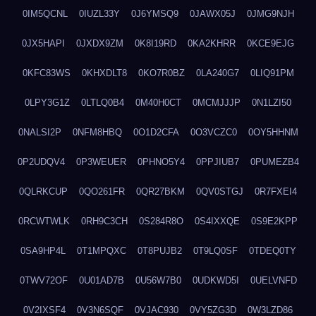
0IM5QCNL
0IUZL33Y
0J6YMSQ9
0JAWX05J
0JMG9NJH
0JX5HAPI
0JXDX9ZM
0K8I19RD
0KA2KHRR
0KCE9EJG
0KFC83WS
0KHXDLT8
0KO7R0BZ
0LA240G7
0LIQ91PM
0LPY3G1Z
0LTLQ0B4
0M40H0CT
0MCMJJJP
0N1LZI50
0NALSI2P
0NFM8HBQ
0O1D2CFA
0O3VCZC0
0OY5HHNM
0P2UDQV4
0P3WEUER
0PHNO5Y4
0PPJIUB7
0PUMEZB4
0QLRKCUP
0QO261FR
0QR27BKM
0QV0STGJ
0R7FXEI4
0RCWTWLK
0RH9C3CH
0S284R8O
0S4IXXQE
0S9E2KPP
0SA9HP4L
0T1MPQXC
0T8PUJB2
0T9LQ0SF
0TDEQ0TY
0TWV72OF
0U01AD7B
0U56W7B0
0UDKWD5I
0UELVNFD
0V2IXSF4
0V3N6SQF
0VJAC930
0VY5ZG3D
0W3LZD86