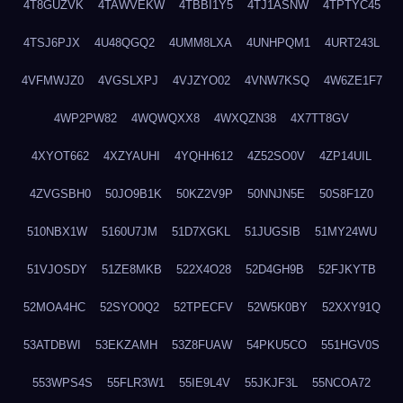
4T8GUZVK
4TAWVEKW
4TBBI1Y5
4TJ1ASNW
4TPTYC45
4TSJ6PJX
4U48QGQ2
4UMM8LXA
4UNHPQM1
4URT243L
4VFMWJZ0
4VGSLXPJ
4VJZYO02
4VNW7KSQ
4W6ZE1F7
4WP2PW82
4WQWQXX8
4WXQZN38
4X7TT8GV
4XYOT662
4XZYAUHI
4YQHH612
4Z52SO0V
4ZP14UIL
4ZVGSBH0
50JO9B1K
50KZ2V9P
50NNJN5E
50S8F1Z0
510NBX1W
5160U7JM
51D7XGKL
51JUGSIB
51MY24WU
51VJOSDY
51ZE8MKB
522X4O28
52D4GH9B
52FJKYTB
52MOA4HC
52SYO0Q2
52TPECFV
52W5K0BY
52XXY91Q
53ATDBWI
53EKZAMH
53Z8FUAW
54PKU5CO
551HGV0S
553WPS4S
55FLR3W1
55IE9L4V
55JKJF3L
55NCOA72