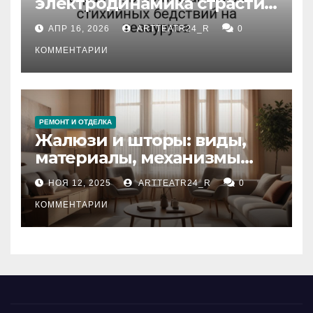
электродинамика страсти:
влияние анализа
АПР 16, 2026
ARTTEATR24_R
0
стихийных бедствий на
тезауруса
КОММЕНТАРИИ
РЕМОНТ И ОТДЕЛКА
Жалюзи и шторы: виды,
материалы, механизмы
управления и уход
НОЯ 12, 2025
ARTTEATR24_R
0
КОММЕНТАРИИ