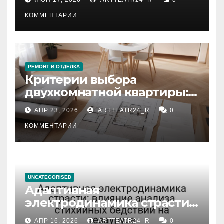
КОММЕНТАРИИ
РЕМОНТ И ОТДЕЛКА
Критерии выбора
двухкомнатной квартиры:
планировка, площадь,
АПР 23, 2026
ARTTEATR24_R
0
состояние и документация
КОММЕНТАРИИ
UNCATEGORISED
Адаптивная
электродинамика страсти:
влияние анализа
АПР 16, 2026
ARTTEATR24_R
0