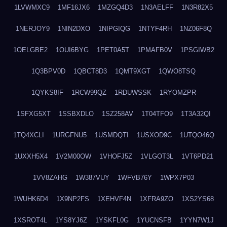
1LVWMXC9
1MF16JX6
1MZGQ4D3
1N3AELFF
1N3R82X5
1NERJOY9
1NIN2DXO
1NIPGIQG
1NTYF4RH
1NZ06F8Q
1OELGBE2
1OUI6BYG
1PET0A5T
1PMAFB0V
1PSGIWB2
1Q3BPV0D
1QBCT8D3
1QMT9XGT
1QWO8TSQ
1QYKS8IF
1RCW99QZ
1RDUWSSK
1RYOMZPR
1SFXG5XT
1SSBXDLO
1SZ258AV
1T04TFO9
1T3A32QI
1TQ4XCLI
1URGFNU5
1USMDQTI
1USXOD9C
1UTQO46Q
1UXXH5X4
1V2M00OW
1VHOFJ5Z
1VLGOT3L
1VT6PD21
1VV8ZAHG
1W387VUY
1WFVB76Y
1WPX7P03
1WUHK6D4
1X9NP2FS
1XEHVF4N
1XFRA9ZO
1XS2YS68
1XSROT4L
1YS8YJ6Z
1YSKFL0G
1YUCNSFB
1YYN7W1J