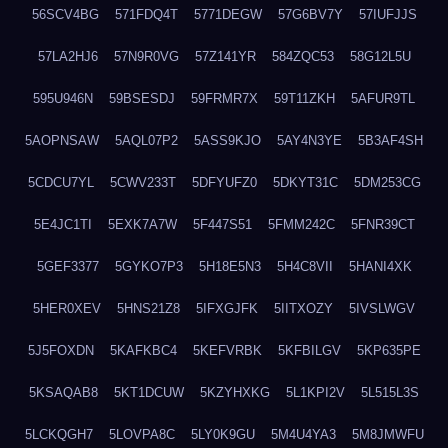
56SCV4BG
571FDQ4T
5771DEGW
57G6BV7Y
57IUFJJS
57LA2HJ6
57N9R0VG
57Z141YR
584ZQC53
58G12L5U
595U946N
59BSESDJ
59FRMR7X
59T11ZKH
5AFUR9TL
5AOPNSAW
5AQL07P2
5ASS9KJO
5AY4N3YE
5B3AF4SH
5CDCU7YL
5CWV233T
5DFYUFZ0
5DKYT31C
5DM253CG
5E4JC1TI
5EXK7A7W
5F447S51
5FMM242C
5FNR39CT
5GEF3377
5GYKO7P3
5H18E5N3
5H4C8VII
5HANI4XK
5HER0XEV
5HNS21Z8
5IFXGJFK
5IITXOZY
5IVSLWGV
5J5FOXDN
5KAFKBC4
5KEFVRBK
5KFBILGV
5KP635PE
5KSAQAB8
5KT1DCUW
5KZYHXKG
5L1KPI2V
5L515L3S
5LCKQGH7
5LOVPA8C
5LY0K9GU
5M4U4YA3
5M8JMWFU