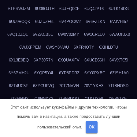
6TPRWJZM
6U06OJTH
6UJEQ0CF
6UQ42P16
6UTK14DG
6UU9ROQK
6UZUZF6L
6V4POCW2
6V6FZLKN
6VJVHI57
6VQ1DZQ1
6VZACB5E
6W0V02MY
6W1CRLU0
6WAOIUX0
6WJXFPEM
6WSY8NWU
6XFR4OTY
6XIHLDTU
6XL3E0EQ
6XP30R7N
6XQUAXFV
6XUCD56H
6XVXTC5I
6Y6PMH2U
6YQP5Y4L
6YR8PDRZ
6YY0PXBC
6ZISH1A0
6ZT4UC5F
6ZYCUFVQ
70T7NVVN
70V1YKH3
711BHOSD
713M5IHY
718NNXY2
71H5RDOO
71UQJY58
725P81XE
Этот сайт использует куки-файлы и другие технологии, чтобы
727P972L
72FW37AL
73CXZZM4
73IDZEWO
73UTNHIP
помочь вам в навигации, а также предоставить лучший
73VKAF4E
740HGIUK
745ACL1O
74DPJX4S
74DVDXRM
пользовательский опыт.
OK