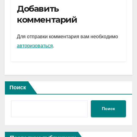
e
er
at
ail
р
Добавить
gr
s
а
комментарий
a
A
в
m
p
и
Для отправки комментария вам необходимо
p
ть
авторизоваться
.
Поиск
Поиск