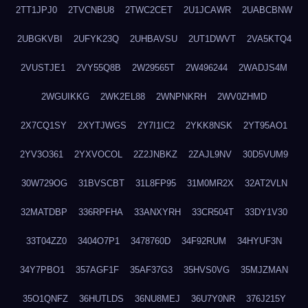
2TT1JPJ0
2TVCNBU8
2TWC2CET
2U1JCAWR
2UABCBNW
2UBGKVBI
2UFYK23Q
2UHBAVSU
2UT1DWVT
2VA5KTQ4
2VUSTJE1
2VY55Q8B
2W29565T
2W496244
2WADJS4M
2WGUIKKG
2WK2EL88
2WNPNKRH
2WV0ZHMD
2X7CQ1SY
2XYTJWGS
2Y7I1IC2
2YKK8NSK
2YT95AO1
2YV3O361
2YXVOCOL
2Z2JNBKZ
2ZAJL9NV
30D5VUM9
30W729OG
31BVSCBT
31L8FP95
31M0MR2X
32AT2VLN
32MATDBP
336RPFHA
33ANXYRH
33CR504T
33DY1V30
33T04ZZ0
3404O7P1
3478760D
34F92RUM
34HYUF3N
34Y7PBO1
357AGF1F
35AF37G3
35HVS0VG
35MJZMAN
35O1QNFZ
36HUTLDS
36NU8MEJ
36U7Y0NR
376J215Y