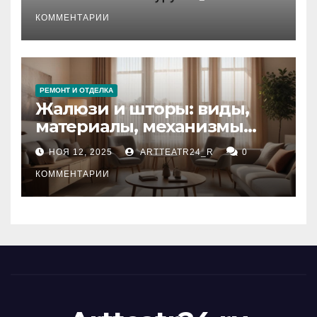
стихийных бедствий на
тезауруса
КОММЕНТАРИИ
РЕМОНТ И ОТДЕЛКА
Жалюзи и шторы: виды,
материалы, механизмы
управления и уход
НОЯ 12, 2025
ARTTEATR24_R
0
КОММЕНТАРИИ