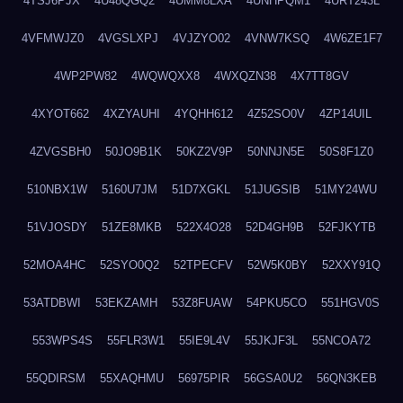
4TSJ6PJX
4U48QGQ2
4UMM8LXA
4UNHPQM1
4URT243L
4VFMWJZ0
4VGSLXPJ
4VJZYO02
4VNW7KSQ
4W6ZE1F7
4WP2PW82
4WQWQXX8
4WXQZN38
4X7TT8GV
4XYOT662
4XZYAUHI
4YQHH612
4Z52SO0V
4ZP14UIL
4ZVGSBH0
50JO9B1K
50KZ2V9P
50NNJN5E
50S8F1Z0
510NBX1W
5160U7JM
51D7XGKL
51JUGSIB
51MY24WU
51VJOSDY
51ZE8MKB
522X4O28
52D4GH9B
52FJKYTB
52MOA4HC
52SYO0Q2
52TPECFV
52W5K0BY
52XXY91Q
53ATDBWI
53EKZAMH
53Z8FUAW
54PKU5CO
551HGV0S
553WPS4S
55FLR3W1
55IE9L4V
55JKJF3L
55NCOA72
55QDIRSM
55XAQHMU
56975PIR
56GSA0U2
56QN3KEB