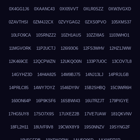
0X4GG1J6
0XAANC43
0XI05VVT
0XLR0SZZ
0XW3VGXD
0ZAVTHSI
0ZM4J2CX
0ZVYGAG2
0ZXS0PVO
105XMS37
10LFO9CA
10SRNZZ2
10ZH1AUS
10ZZI8A5
1103WHO1
11MGVORK
11P2UCTJ
126I93O6
12FS3WHV
12HZ1JWW
12K469CE
12QCPWZN
12UKQO0N
133P7UOC
13COV7L8
14GYHZ3D
14H4A825
14M9BJ75
14NJ13LJ
14PRJLGB
14PRLC85
14WY7OYZ
1546DY9V
15B2SHBQ
15C9WR6H
160ON64P
16P9KSF6
16SBWI43
16U7RZJT
179PIGYE
17HG5UY8
17SO7X9S
17UXEZ2B
17VE7UAW
181QKVNV
18FL2H11
18UVF9V8
19CWX8Y9
19S0NNZV
19SYNG2F