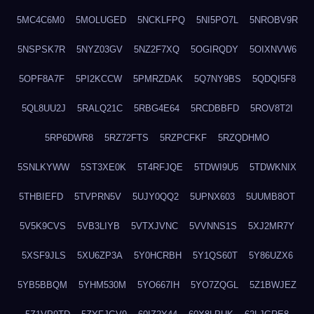
5MC4C6M0
5MOLUGED
5NCKLFPQ
5NI5PO7L
5NROBV9R
5NSPSK7R
5NYZ03GV
5NZ2F7XQ
5OGIRQDY
5OIXNVW6
5OPF8A7F
5PI2KCCW
5PMRZDAK
5Q7NY9BS
5QDQI5F8
5QL8UU2J
5RALQ21C
5RBG4E64
5RCDBBFD
5ROV8T2I
5RP6DWR8
5RZ72FTS
5RZPCFKF
5RZQDHMO
5SNLKYWW
5ST3XE0K
5T4RFJQE
5TDWI9U5
5TDWKNIX
5THBIEFD
5TVPRN5V
5UJY0QQ2
5UPNX603
5UUMB8OT
5V5K9CVS
5VB3LIYB
5VTXJVNC
5VVNNS1S
5XJ2MR7Y
5XSF9JLS
5XU6ZP3A
5Y0HCRBH
5Y1QS60T
5Y86UZX6
5YB5BBQM
5YHM530M
5YO667IH
5YO7ZQGL
5Z1BWJEZ