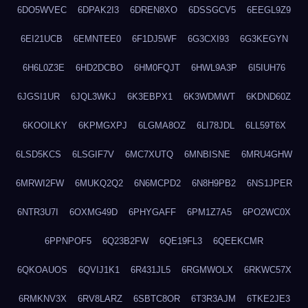
6DO5WVEC
6DPAK2I3
6DREN8XO
6DSSGCV5
6EEGL9Z9
6EI21UCB
6EMNTEE0
6F1DJ5WF
6G3CXI93
6G3KEGYN
6H6L0Z3E
6HD2DCBO
6HM0FQJT
6HWL9A3P
6I5IUH76
6JGSI1UR
6JQL3WKJ
6K3EBPX1
6K3WDMWT
6KDND60Z
6KOOILKY
6KPMGXPJ
6LGMA8OZ
6LI78JDL
6LL59T6X
6LSD5KCS
6LSGIF7V
6MC7XUTQ
6MNBISNE
6MRU4GHW
6MRWI2FW
6MUKQ2Q2
6N6MCPD2
6N8H9PB2
6NS1JPER
6NTR3U7I
6OXMG49D
6PHYGAFF
6PM1Z7A5
6PO2WC0X
6PPNPOF5
6Q23B2FW
6QE19FL3
6QEEKCMR
6QKOAUOS
6QVIJ1K1
6R431JL5
6RGMWOLX
6RKWC57X
6RMKNV3X
6RV8LARZ
6SBTC8OR
6T3R3AJM
6TKE2JE3