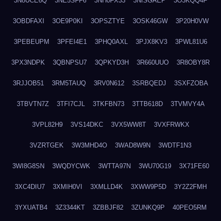
3N8UCE6Q
3NE5SFF6
3NH0FX33
3NISGAEP
3O3KQQ4F
3OBDFAXI
3OE9P0KI
3OPSZTYE
3OSK46GW
3P20H0VW
3PEBEUPM
3PFEI4E1
3PHQ0AXL
3PJX8KV3
3PWL81U6
3PX3NDPK
3QBNPSU7
3QPKYD3H
3R660UUO
3R8OBY8R
3RJJOB51
3RM5TAUQ
3RV0N612
3SRBQEDJ
3SXFZOBA
3TBVTN7Z
3TFI7CJL
3TKFBN73
3TTB618D
3TVMVY4A
3VPL82H9
3VS14DKC
3VX5WW8T
3VXFRWKX
3VZRTGEK
3W3MHD4O
3WAD8W9N
3WDTF1N3
3WI8G8SN
3WQDYCWK
3WTTA97N
3WU70G19
3X71FE60
3XC4DIU7
3XMIH0VI
3XMLLD4K
3XWW9P5D
3Y2Z2FMH
3YXUATB4
3Z3344KT
3ZBBJF82
3ZUNKQ9P
40PEO5RM