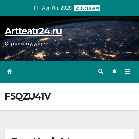
Перейти
Пт. Авг 7th, 2026
2:36:11 AM
к
содержанию
Artteatr24.ru
Строим будущее
F5QZU41V