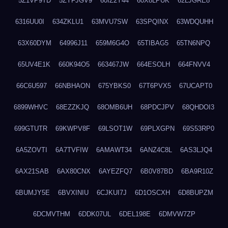
5Z1VP9TD
5ZYFJGV9
60IZ2Y44
60X8LPUK
62LJGRE8
6316UU0I
634ZKLU1
63MVU7SW
63SPQINX
63WDQUHH
63X60DYM
64996J11
659M6G4O
65TIBAG5
65TN6NPQ
65UV4E1K
660K94O5
663467JW
664ESOLH
664FNVV4
66C6U597
66NBHAON
675YBKS0
67T6PVX5
67UCAPT0
6899WHVC
68EZZKJQ
68OMB6UH
68PDCJPV
68QHDOI3
699GTUTR
69KWPV8F
69LSOT1W
69PLXGPN
69S53RP0
6A5ZOVTI
6A7TVFIW
6AMAWT34
6ANZ4C8L
6AS3LJQ4
6AX21SAB
6AX80CNX
6AYEZFQ7
6B0V87BD
6BA9R10Z
6BUMJY5E
6BVXINIU
6CJKUI7J
6D1OSCXH
6D8BUPZM
6DCMVTHM
6DDK07UL
6DEL198E
6DMVW7ZP