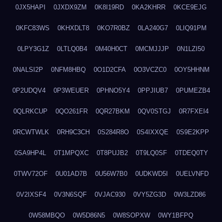
0JX5HAPI
0JXDX9ZM
0K8I19RD
0KA2KHRR
0KCE9EJG
0KFC83WS
0KHXDLT8
0KO7R0BZ
0LA240G7
0LIQ91PM
0LPY3G1Z
0LTLQ0B4
0M40H0CT
0MCMJJJP
0N1LZI50
0NALSI2P
0NFM8HBQ
0O1D2CFA
0O3VCZC0
0OY5HHNM
0P2UDQV4
0P3WEUER
0PHNO5Y4
0PPJIUB7
0PUMEZB4
0QLRKCUP
0QO261FR
0QR27BKM
0QV0STGJ
0R7FXEI4
0RCWTWLK
0RH9C3CH
0S284R8O
0S4IXXQE
0S9E2KPP
0SA9HP4L
0T1MPQXC
0T8PUJB2
0T9LQ0SF
0TDEQ0TY
0TWV72OF
0U01AD7B
0U56W7B0
0UDKWD5I
0UELVNFD
0V2IXSF4
0V3N6SQF
0VJAC930
0VY5ZG3D
0W3LZD86
0W58MBQO
0W5D86N5
0W8SOPXW
0WY1BFPQ