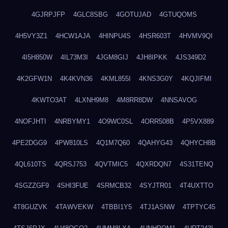
4GJRPJFP
4GLC8SBG
4GOTUJAD
4GTUQOMS
4H5VY3Z1
4HCW1AJA
4HINPU4S
4HSR603T
4HVMV9QI
4I5H850W
4IL73M3I
4JGM8GIJ
4JH8IPKK
4JS349D2
4K2GFW1N
4K4KVN36
4KML855I
4KNS3G0Y
4KQJIFMI
4KWTO3AT
4LXNH9M8
4M8RR8DW
4NNSAVOG
4NOFJHTI
4NRBYMY1
4O9WC0SL
4ORR508B
4P5VX889
4PE2DGG9
4PW810LS
4Q1M7Q60
4QAHYG43
4QHYCH8B
4QL610TS
4QRSJ753
4QVTMIC5
4QXRDQN7
4S31TENQ
4SGZZGF9
4SHI3FUE
4SRMCB32
4SYJTR01
4T4UXTTO
4T8GUZVK
4TAWVEKW
4TBBI1Y5
4TJ1ASNW
4TPTYC45