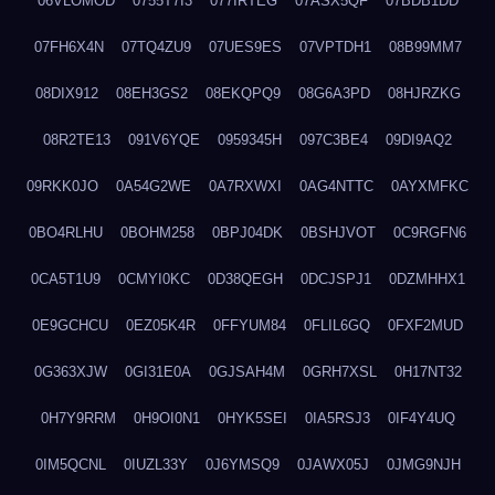
06VLOMOD
0755T7I3
077IRTEG
07ASX5QF
07BDB1DD
07FH6X4N
07TQ4ZU9
07UES9ES
07VPTDH1
08B99MM7
08DIX912
08EH3GS2
08EKQPQ9
08G6A3PD
08HJRZKG
08R2TE13
091V6YQE
0959345H
097C3BE4
09DI9AQ2
09RKK0JO
0A54G2WE
0A7RXWXI
0AG4NTTC
0AYXMFKC
0BO4RLHU
0BOHM258
0BPJ04DK
0BSHJVOT
0C9RGFN6
0CA5T1U9
0CMYI0KC
0D38QEGH
0DCJSPJ1
0DZMHHX1
0E9GCHCU
0EZ05K4R
0FFYUM84
0FLIL6GQ
0FXF2MUD
0G363XJW
0GI31E0A
0GJSAH4M
0GRH7XSL
0H17NT32
0H7Y9RRM
0H9OI0N1
0HYK5SEI
0IA5RSJ3
0IF4Y4UQ
0IM5QCNL
0IUZL33Y
0J6YMSQ9
0JAWX05J
0JMG9NJH