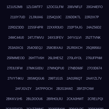
1Z1US2M8
1ZLGWTF7
1ZOCGLFM
206VNFLF
20GH4EFO
2110Y7UD
21J9UIA6
2254Q10C
226DDKTL
22R2IX7P
22RDZ3DD
22S5F4PR
22XXR3UO
232PTAJG
24AZ56D2
24MC44U0
24TJTMVU
24XS3FEV
24YV1LVI
252T7VNK
253A0XC6
254O5EQJ
258OBXAU
25JR0XCH
25Q8956U
25RMMEOD
26HTTV6H
26L0HESZ
270L4YOL
276UFPNM
27E8J3FW
27MKG0DU
27MNQPU0
27NBD68F
27O3D674
27VYT4KU
28SMQGU6
299T1G15
2A01R6QT
2AAYZL7V
2AFJGVZY
2ATPPOCH
2B2G3AW2
2BFZFCNW
2BKKV1H5
2BLDOOU6
2BRHOLRJ
2CKA0HWT
2CRELPQI