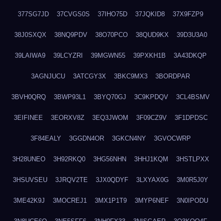
377SG7JD
37CVGS0S
37IHO75D
37JQKID8
37X9FZP9
38J0SXQX
38NQ9PDV
38O70PCO
38QUD9KX
39D3U3A0
39LAIWA9
39LCYZRI
39MGWN55
39PXKH1B
3A43DKQP
3AGNJUCU
3ATCGY3X
3BKC9MX3
3BORDPAR
3BVH0QRQ
3BWP93L1
3BYQ70GJ
3C9KPDQV
3CL4BSMV
3EIFINEE
3EORXV8Z
3EQ3JWOM
3F09CZ9V
3F1DPDSC
3F84EALY
3GGDN4OR
3GKCN4NY
3GVOCWRP
3H28UNEO
3H92RKQ0
3HG56NHN
3HHJ1KQM
3HSTLPXX
3HSUVSEU
3JRQV2TE
3JX0QDYF
3LXYAX0G
3M0R5J0Y
3ME42K9J
3MOCREJ1
3MX1P1T9
3MYP6NEF
3N0IPODU