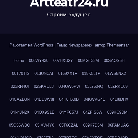
Artteatr24.ru
Строим будущее
Работает на WordPress
|
Тема: Newspaperex, автор
Themeansar
Home
006WY430
007HXU2Y
00MGT33M
00SAOS5H
00T70TIS
013UNCAI
0169XX1F
019K5LTP
01WS9NX2
023RN4UI
02SKVUL3
034UW6PW
03L7504Q
03ZRKE69
04CAZD3N
04EDWV8I
04H0HX0B
04KWVG4E
04LI8DHX
04N4JN2X
04QX9S1E
04YFC57J
04ZFIS6W
059KC9DM
05G55WBQ
05IXW4Y0
05T6CZAL
069K7D5M
06FAMUAG