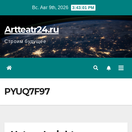
Перейти
Вс. Авг 9th, 2026
3:43:02 PM
к
содержанию
Artteatr24.ru
Строим будущее
PYUQ7F97