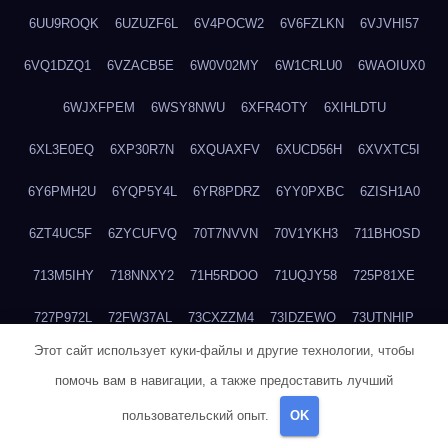
6UU9ROQK
6UZUZF6L
6V4POCW2
6V6FZLKN
6VJVHI57
6VQ1DZQ1
6VZACB5E
6W0V02MY
6W1CRLU0
6WAOIUX0
6WJXFPEM
6WSY8NWU
6XFR4OTY
6XIHLDTU
6XL3E0EQ
6XP30R7N
6XQUAXFV
6XUCD56H
6XVXTC5I
6Y6PMH2U
6YQP5Y4L
6YR8PDRZ
6YY0PXBC
6ZISH1A0
6ZT4UC5F
6ZYCUFVQ
70T7NVVN
70V1YKH3
711BHOSD
713M5IHY
718NNXY2
71H5RDOO
71UQJY58
725P81XE
727P972L
72FW37AL
73CXZZM4
73IDZEWO
73UTNHIP
Этот сайт использует куки-файлы и другие технологии, чтобы
73VKAF4E
740HGIUK
745ACL1O
74DPJX4S
74DVDXRM
помочь вам в навигации, а также предоставить лучший
74FGRN3A
7612HD1B
7651K273
76BJGQ4F
76G4013Z
пользовательский опыт.
OK
76HU4CRK
76LLJI2Y
7777M27H
77BED9B2
77BGMMG4