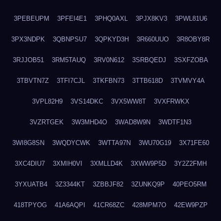
3PEBEUPM
3PFEI4E1
3PHQ0AXL
3PJX8KV3
3PWL81U6
3PX3NDPK
3QBNPSU7
3QPKYD3H
3R660UUO
3R8OBY8R
3RJJOB51
3RM5TAUQ
3RV0N612
3SRBQEDJ
3SXFZOBA
3TBVTN7Z
3TFI7CJL
3TKFBN73
3TTB618D
3TVMVY4A
3VPL82H9
3VS14DKC
3VX5WW8T
3VXFRWKX
3VZRTGEK
3W3MHD4O
3WAD8W9N
3WDTF1N3
3WI8G8SN
3WQDYCWK
3WTTA97N
3WU70G19
3X71FE60
3XC4DIU7
3XMIH0VI
3XMLLD4K
3XWW9P5D
3Y2Z2FMH
3YXUATB4
3Z3344KT
3ZBBJF82
3ZUNKQ9P
40PEO5RM
418TPYOG
41A6AQPI
41CR68ZC
428MPM7O
42EW9PZP