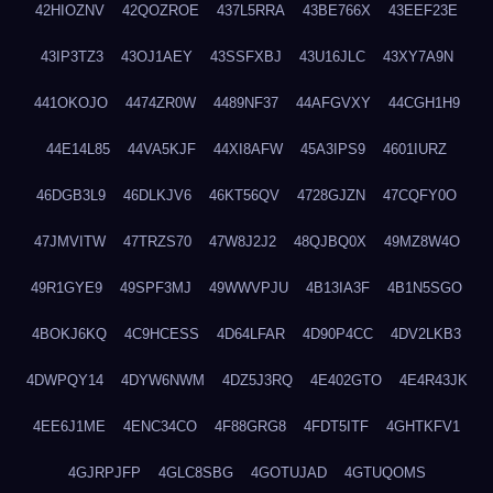
42HIOZNV
42QOZROE
437L5RRA
43BE766X
43EEF23E
43IP3TZ3
43OJ1AEY
43SSFXBJ
43U16JLC
43XY7A9N
441OKOJO
4474ZR0W
4489NF37
44AFGVXY
44CGH1H9
44E14L85
44VA5KJF
44XI8AFW
45A3IPS9
4601IURZ
46DGB3L9
46DLKJV6
46KT56QV
4728GJZN
47CQFY0O
47JMVITW
47TRZS70
47W8J2J2
48QJBQ0X
49MZ8W4O
49R1GYE9
49SPF3MJ
49WWVPJU
4B13IA3F
4B1N5SGO
4BOKJ6KQ
4C9HCESS
4D64LFAR
4D90P4CC
4DV2LKB3
4DWPQY14
4DYW6NWM
4DZ5J3RQ
4E402GTO
4E4R43JK
4EE6J1ME
4ENC34CO
4F88GRG8
4FDT5ITF
4GHTKFV1
4GJRPJFP
4GLC8SBG
4GOTUJAD
4GTUQOMS