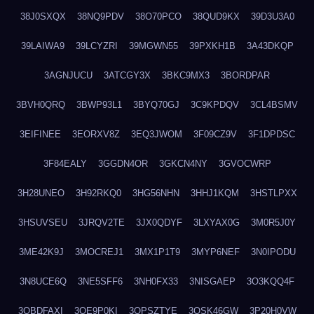
38J0SXQX
38NQ9PDV
38O70PCO
38QUD9KX
39D3U3A0
39LAIWA9
39LCYZRI
39MGWN55
39PXKH1B
3A43DKQP
3AGNJUCU
3ATCGY3X
3BKC9MX3
3BORDPAR
3BVH0QRQ
3BWP93L1
3BYQ70GJ
3C9KPDQV
3CL4BSMV
3EIFINEE
3EORXV8Z
3EQ3JWOM
3F09CZ9V
3F1DPDSC
3F84EALY
3GGDN4OR
3GKCN4NY
3GVOCWRP
3H28UNEO
3H92RKQ0
3HG56NHN
3HHJ1KQM
3HSTLPXX
3HSUVSEU
3JRQV2TE
3JX0QDYF
3LXYAX0G
3M0R5J0Y
3ME42K9J
3MOCREJ1
3MX1P1T9
3MYP6NEF
3N0IPODU
3N8UCE6Q
3NE5SFF6
3NH0FX33
3NISGAEP
3O3KQQ4F
3OBDFAXI
3OE9P0KI
3OPSZTYE
3OSK46GW
3P20H0VW