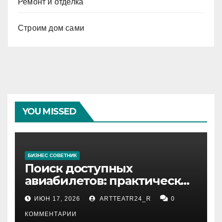
Ремонт и отделка
Строим дом сами
YOU MISSED
БИЗНЕС СОВЕТНИК
Поиск доступных
авиабилетов: практические
рекомендации
ИЮН 17, 2026
ARTTEATR24_R
0
КОММЕНТАРИИ