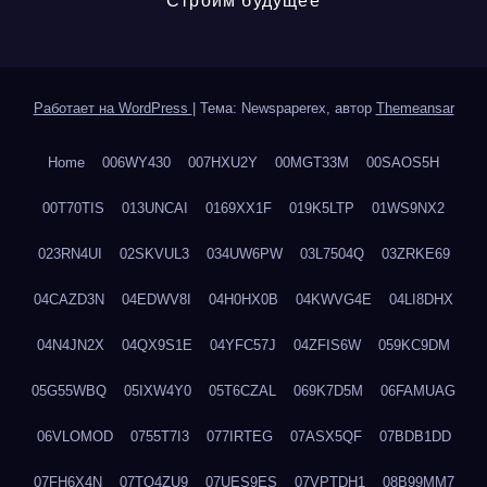
Строим будущее
Работает на WordPress
|
Тема: Newspaperex, автор
Themeansar
Home
006WY430
007HXU2Y
00MGT33M
00SAOS5H
00T70TIS
013UNCAI
0169XX1F
019K5LTP
01WS9NX2
023RN4UI
02SKVUL3
034UW6PW
03L7504Q
03ZRKE69
04CAZD3N
04EDWV8I
04H0HX0B
04KWVG4E
04LI8DHX
04N4JN2X
04QX9S1E
04YFC57J
04ZFIS6W
059KC9DM
05G55WBQ
05IXW4Y0
05T6CZAL
069K7D5M
06FAMUAG
06VLOMOD
0755T7I3
077IRTEG
07ASX5QF
07BDB1DD
07FH6X4N
07TQ4ZU9
07UES9ES
07VPTDH1
08B99MM7