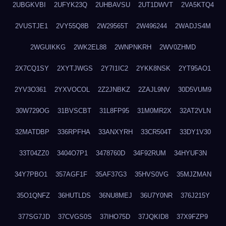
2UBGKVBI
2UFYK23Q
2UHBAVSU
2UT1DWVT
2VA5KTQ4
2VUSTJE1
2VY55Q8B
2W29565T
2W496244
2WADJS4M
2WGUIKKG
2WK2EL88
2WNPNKRH
2WV0ZHMD
2X7CQ1SY
2XYTJWGS
2Y7I1IC2
2YKK8NSK
2YT95AO1
2YV3O361
2YXVOCOL
2Z2JNBKZ
2ZAJL9NV
30D5VUM9
30W729OG
31BVSCBT
31L8FP95
31M0MR2X
32AT2VLN
32MATDBP
336RPFHA
33ANXYRH
33CR504T
33DY1V30
33T04ZZ0
3404O7P1
3478760D
34F92RUM
34HYUF3N
34Y7PBO1
357AGF1F
35AF37G3
35HVS0VG
35MJZMAN
35O1QNFZ
36HUTLDS
36NU8MEJ
36U7Y0NR
376J215Y
377SG7JD
37CVGS0S
37IHO75D
37JQKID8
37X9FZP9