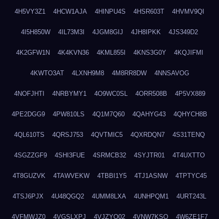
4H5VY3Z1
4HCW1AJA
4HINPU4S
4HSR603T
4HVMV9QI
4I5H850W
4IL73M3I
4JGM8GIJ
4JH8IPKK
4JS349D2
4K2GFW1N
4K4KVN36
4KML855I
4KNS3G0Y
4KQJIFMI
4KWTO3AT
4LXNH9M8
4M8RR8DW
4NNSAVOG
4NOFJHTI
4NRBYMY1
4O9WC0SL
4ORR508B
4P5VX889
4PE2DGG9
4PW810LS
4Q1M7Q60
4QAHYG43
4QHYCH8B
4QL610TS
4QRSJ753
4QVTMIC5
4QXRDQN7
4S31TENQ
4SGZZGF9
4SHI3FUE
4SRMCB32
4SYJTR01
4T4UXTTO
4T8GUZVK
4TAWVEKW
4TBBI1Y5
4TJ1ASNW
4TPTYC45
4TSJ6PJX
4U48QGQ2
4UMM8LXA
4UNHPQM1
4URT243L
4VFMWJZ0
4VGSLXPJ
4VJZYO02
4VNW7KSQ
4W6ZE1F7