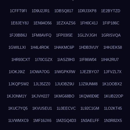
1CFFT9FI
1D9U2JR1
1DBSQ817
1DRJ3XP8
1E2BYTZD
1E8JEY8J
1EN94O56
1EZXAZS6
1FH0C41J
1FIP186C
1FJ0BB6J
1FM8AVFQ
1FP03I5E
1GL2VJGH
1GRISVQA
1GWILLXI
1H4L4ROK
1HAKMC6P
1HDB3VUY
1HHJEK58
1HR93CXT
1I70CGZX
1IASZ8H3
1IF86W04
1IHA2RU7
1IOKJ9IZ
1IOWA7OG
1IWGPKRW
1JEZBYO7
1JFVZL7X
1JKQPSW2
1JL35ZZ0
1JUOBZ9U
1JZ9UNM8
1K1OOBX2
1KJONM1Y
1KJVH227
1KMG68BO
1KQW0D9E
1KUB22OP
1KUC7YQ5
1KVUSEU1
1L0EECVC
1L92C1GM
1LO2KT45
1LVWMXC9
1MF16JX6
1MZGQ4D3
1N3AELFF
1N3R82X5