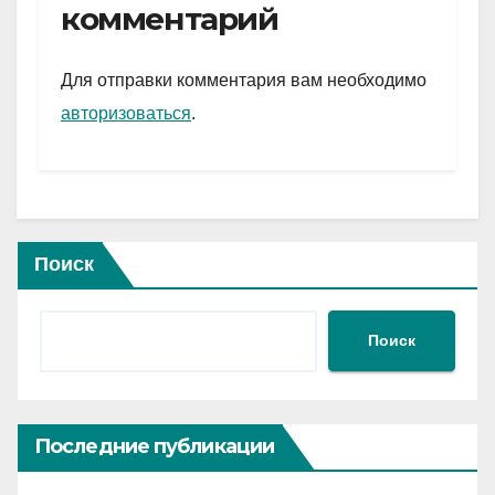
gr
s
а
комментарий
a
A
в
m
p
и
Для отправки комментария вам необходимо
p
ть
авторизоваться
.
Поиск
Поиск
Последние публикации