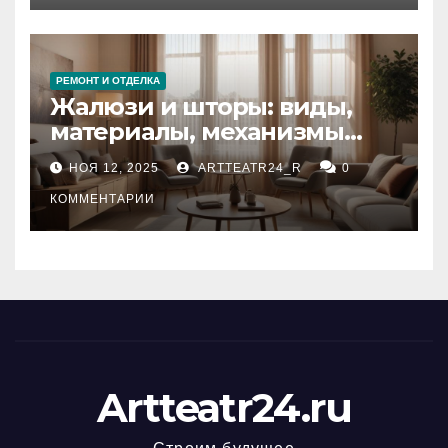
РЕМОНТ И ОТДЕЛКА
Жалюзи и шторы: виды,
материалы, механизмы
управления и уход
НОЯ 12, 2025
ARTTEATR24_R
0
КОММЕНТАРИИ
Artteatr24.ru