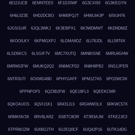
6EI21UCB
6EMNTEE0
6F1DJ5WF
6G3CXI93
6G3KEGYN
6H6L0Z3E
6HD2DCBO
6HM0FQJT
6HWL9A3P
6I5IUH76
6JGSI1UR
6JQL3WKJ
6K3EBPX1
6K3WDMWT
6KDND60Z
6KOOILKY
6KPMGXPJ
6LGMA8OZ
6LI78JDL
6LL59T6X
6LSD5KCS
6LSGIF7V
6MC7XUTQ
6MNBISNE
6MRU4GHW
6MRWI2FW
6MUKQ2Q2
6N6MCPD2
6N8H9PB2
6NS1JPER
6NTR3U7I
6OXMG49D
6PHYGAFF
6PM1Z7A5
6PO2WC0X
6PPNPOF5
6Q23B2FW
6QE19FL3
6QEEKCMR
6QKOAUOS
6QVIJ1K1
6R431JL5
6RGMWOLX
6RKWC57X
6RMKNV3X
6RV8LARZ
6SBTC8OR
6T3R3AJM
6TKE2JE3
6TPRWJZM
6U06OJTH
6UJEQ0CF
6UQ42P16
6UTK14DG