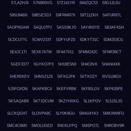
57LA2HJ6
57N9R0VG
57Z141YR
584ZQC53
58G12L5U
595U946N
59BSESDJ
59FRMR7X
59T11ZKH
5AFUR9TL
5AOPNSAW
5AQL07P2
5ASS9KJO
5AY4N3YE
5B3AF4SH
5CDCU7YL
5CWV233T
5DFYUFZ0
5DKYT31C
5DM253CG
5E4JC1TI
5EXK7A7W
5F447S51
5FMM242C
5FNR39CT
5GEF3377
5GYKO7P3
5H18E5N3
5H4C8VII
5HANI4XK
5HER0XEV
5HNS21Z8
5IFXGJFK
5IITXOZY
5IVSLWGV
5J5FOXDN
5KAFKBC4
5KEFVRBK
5KFBILGV
5KP635PE
5KSAQAB8
5KT1DCUW
5KZYHXKG
5L1KPI2V
5L515L3S
5LCKQGH7
5LOVPA8C
5LY0K9GU
5M4U4YA3
5M8JMWFU
5MC4C6M0
5MOLUGED
5NCKLFPQ
5NI5PO7L
5NROBV9R