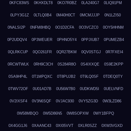
0KFC83WS
0KHXDLT8
0KO7R0BZ
0LA240G7
0LIQ91PM
0LPY3G1Z
0LTLQ0B4
0M40H0CT
0MCMJJJP
0N1LZI50
0NALSI2P
0NFM8HBQ
0O1D2CFA
0O3VCZC0
0OY5HHNM
0P2UDQV4
0P3WEUER
0PHNO5Y4
0PPJIUB7
0PUMEZB4
0QLRKCUP
0QO261FR
0QR27BKM
0QV0STGJ
0R7FXEI4
0RCWTWLK
0RH9C3CH
0S284R8O
0S4IXXQE
0S9E2KPP
0SA9HP4L
0T1MPQXC
0T8PUJB2
0T9LQ0SF
0TDEQ0TY
0TWV72OF
0U01AD7B
0U56W7B0
0UDKWD5I
0UELVNFD
0V2IXSF4
0V3N6SQF
0VJAC930
0VY5ZG3D
0W3LZD86
0W58MBQO
0W5D86N5
0W8SOPXW
0WY1BFPQ
0X4GG1J6
0XAANC43
0XI05VVT
0XLR0SZZ
0XW3VGXD