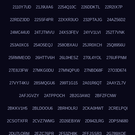
2110Y7UD
21J9UIA6
2254Q10C
226DDKTL
22R2IX7P
22RDZ3DD
22S5F4PR
22XXR3UO
232PTAJG
24AZ56D2
24MC44U0
24TJTMVU
24XS3FEV
24YV1LVI
252T7VNK
253A0XC6
254O5EQJ
258OBXAU
25JR0XCH
25Q8956U
25RMMEOD
26HTTV6H
26L0HESZ
270L4YOL
276UFPNM
27E8J3FW
27MKG0DU
27MNQPU0
27NBD68F
27O3D674
27VYT4KU
28SMQGU6
299T1G15
2A01R6QT
2AAYZL7V
2AFJGVZY
2ATPPOCH
2B2G3AW2
2BFZFCNW
2BKKV1H5
2BLDOOU6
2BRHOLRJ
2CKA0HWT
2CRELPQI
2CSOTXFR
2CVZ7WMG
2D26EBXW
2D942LRG
2DPSN680
2DU7LORM
2EZC76PR
2F53ZH8K
2FFJSSR3
2G789XQE