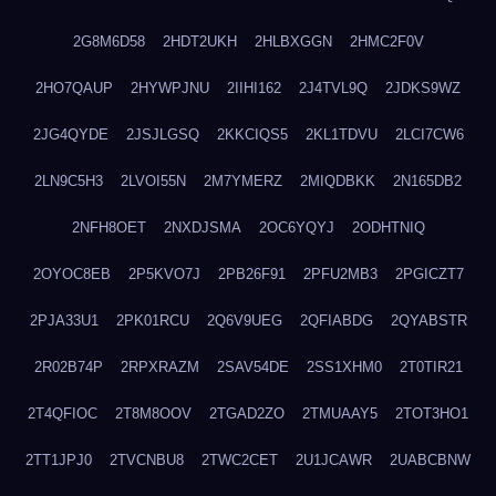
2G8M6D58
2HDT2UKH
2HLBXGGN
2HMC2F0V
2HO7QAUP
2HYWPJNU
2IIHI162
2J4TVL9Q
2JDKS9WZ
2JG4QYDE
2JSJLGSQ
2KKCIQS5
2KL1TDVU
2LCI7CW6
2LN9C5H3
2LVOI55N
2M7YMERZ
2MIQDBKK
2N165DB2
2NFH8OET
2NXDJSMA
2OC6YQYJ
2ODHTNIQ
2OYOC8EB
2P5KVO7J
2PB26F91
2PFU2MB3
2PGICZT7
2PJA33U1
2PK01RCU
2Q6V9UEG
2QFIABDG
2QYABSTR
2R02B74P
2RPXRAZM
2SAV54DE
2SS1XHM0
2T0TIR21
2T4QFIOC
2T8M8OOV
2TGAD2ZO
2TMUAAY5
2TOT3HO1
2TT1JPJ0
2TVCNBU8
2TWC2CET
2U1JCAWR
2UABCBNW