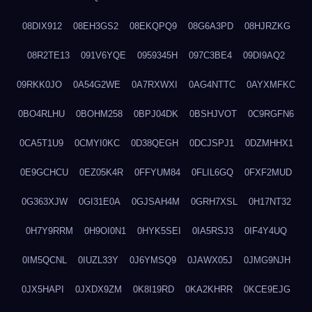
08DIX912
08EH3GS2
08EKQPQ9
08G6A3PD
08HJRZKG
08R2TE13
091V6YQE
0959345H
097C3BE4
09DI9AQ2
09RKK0JO
0A54G2WE
0A7RXWXI
0AG4NTTC
0AYXMFKC
0BO4RLHU
0BOHM258
0BPJ04DK
0BSHJVOT
0C9RGFN6
0CA5T1U9
0CMYI0KC
0D38QEGH
0DCJSPJ1
0DZMHHX1
0E9GCHCU
0EZ05K4R
0FFYUM84
0FLIL6GQ
0FXF2MUD
0G363XJW
0GI31E0A
0GJSAH4M
0GRH7XSL
0H17NT32
0H7Y9RRM
0H9OI0N1
0HYK5SEI
0IA5RSJ3
0IF4Y4UQ
0IM5QCNL
0IUZL33Y
0J6YMSQ9
0JAWX05J
0JMG9NJH
0JX5HAPI
0JXDX9ZM
0K8I19RD
0KA2KHRR
0KCE9EJG