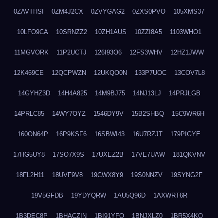
0ZAVTHSI
0ZM4J2CX
0ZVYGAG2
0ZXS0PVO
105XMS37
10LFO9CA
10SRNZZ2
10ZH1AUS
10ZZI8A5
1103WHO1
11MGVORK
11P2UCTJ
126I93O6
12FS3WHV
12HZ1JWW
12K469CE
12QCPWZN
12UKQO0N
133P7UOC
13COV7L8
14GYHZ3D
14H4A825
14M9BJ75
14NJ13LJ
14PRJLGB
14PRLC85
14WY7OYZ
1546DY9V
15B2SHBQ
15C9WR6H
160ON64P
16P9KSF6
16SBWI43
16U7RZJT
179PIGYE
17HG5UY8
17SO7X9S
17UXEZ2B
17VE7UAW
181QKVNV
18FL2H11
18UVF9V8
19CWX8Y9
19S0NNZV
19SYNG2F
19V5GFDB
19YDYQRW
1AU5Q96D
1AXWRT6R
1B3DEC8P
1BHACZIN
1BI91YFQ
1BNJXLZ0
1BR5X4KO