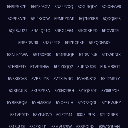
5NSPSK7R
5NYZ03GV
5NZ2F7XQ
5OGIRQDY
5OIXNVW6
5OPF8A7F
5PI2KCCW
5PMRZDAK
5Q7NY9BS
5QDQI5F8
5QL8UU2J
5RALQ21C
5RBG4E64
5RCDBBFD
5ROV8T2I
5RP6DWR8
5RZ72FTS
5RZPCFKF
5RZQDHMO
5SNLKYWW
5ST3XE0K
5T4RFJQE
5TDWI9U5
5TDWKNIX
5THBIEFD
5TVPRN5V
5UJY0QQ2
5UPNX603
5UUMB8OT
5V5K9CVS
5VB3LIYB
5VTXJVNC
5VVNNS1S
5XJ2MR7Y
5XSF9JLS
5XU6ZP3A
5Y0HCRBH
5Y1QS60T
5Y86UZX6
5YB5BBQM
5YHM530M
5YO667IH
5YO7ZQGL
5Z1BWJEZ
5Z1VP9TD
5ZYFJGV9
60IZ2Y44
60X8LPUK
62LJGRE8
6316UU0I
634ZKLU1
63MVU7SW
63SPQINX
63WDQUHH