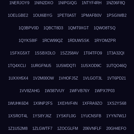
1NERJOY9
1NIN2DXO
1NIPGIQG
1NTYF4RH
1NZ06F8Q
1OELGBE2
1OUI6BYG
1PET0A5T
1PMAFB0V
1PSGIWB2
1Q3BPV0D
1QBCT8D3
1QMT9XGT
1QWO8TSQ
1QYKS8IF
1RCW99QZ
1RDUWSSK
1RYOMZPR
1SFXG5XT
1SSBXDLO
1SZ258AV
1T04TFO9
1T3A32QI
1TQ4XCLI
1URGFNU5
1USMDQTI
1USXOD9C
1UTQO46Q
1UXXH5X4
1V2M00OW
1VHOFJ5Z
1VLGOT3L
1VT6PD21
1VV8ZAHG
1W387VUY
1WFVB76Y
1WPX7P03
1WUHK6D4
1X9NP2FS
1XEHVF4N
1XFRA9ZO
1XS2YS68
1XSROT4L
1YS8YJ6Z
1YSKFL0G
1YUCNSFB
1YYN7W1J
1Z1US2M8
1ZLGWTF7
1ZOCGLFM
206VNFLF
20GH4EFO