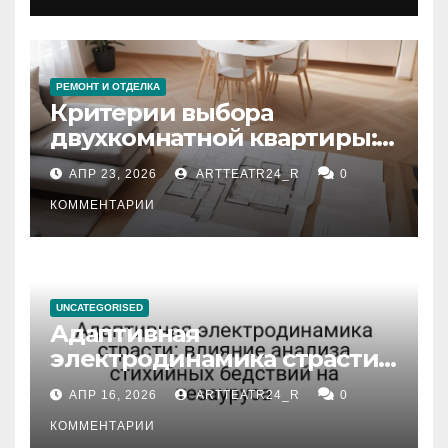
РЕМОНТ И ОТДЕЛКА
Критерии выбора
двухкомнатной квартиры:
планировка, площадь,
АПР 23, 2026
ARTTEATR24_R
0
состояние и документация
КОММЕНТАРИИ
UNCATEGORISED
Адаптивная
электродинамика страсти:
влияние анализа
АПР 16, 2026
ARTTEATR24_R
0
стихийных бедствий на
тезауруса
КОММЕНТАРИИ