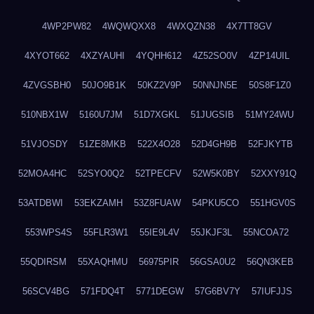
4WP2PW82
4WQWQXX8
4WXQZN38
4X7TT8GV
4XYOT662
4XZYAUHI
4YQHH612
4Z52SO0V
4ZP14UIL
4ZVGSBH0
50JO9B1K
50KZ2V9P
50NNJN5E
50S8F1Z0
510NBX1W
5160U7JM
51D7XGKL
51JUGSIB
51MY24WU
51VJOSDY
51ZE8MKB
522X4O28
52D4GH9B
52FJKYTB
52MOA4HC
52SYO0Q2
52TPECFV
52W5K0BY
52XXY91Q
53ATDBWI
53EKZAMH
53Z8FUAW
54PKU5CO
551HGV0S
553WPS4S
55FLR3W1
55IE9L4V
55JKJF3L
55NCOA72
55QDIRSM
55XAQHMU
56975PIR
56GSA0U2
56QN3KEB
56SCV4BG
571FDQ4T
5771DEGW
57G6BV7Y
57IUFJJS