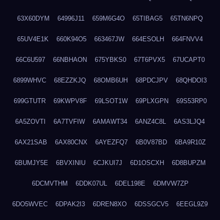
63X60DYM
64996J11
659M6G4O
65TIBAG5
65TN6NPQ
65UV4E1K
660K94O5
663467JW
664ESOLH
664FNVV4
66C6U597
66NBHAON
675YBKS0
67T6PVX5
67UCAPT0
6899WHVC
68EZZKJQ
68OMB6UH
68PDCJPV
68QHDOI3
699GTUTR
69KWPV8F
69LSOT1W
69PLXGPN
69S53RP0
6A5ZOVTI
6A7TVFIW
6AMAWT34
6ANZ4C8L
6AS3LJQ4
6AX21SAB
6AX80CNX
6AYEZFQ7
6B0V87BD
6BA9R10Z
6BUMJY5E
6BVXINIU
6CJKUI7J
6D1OSCXH
6D8BUPZM
6DCMVTHM
6DDK07UL
6DEL198E
6DMVW7ZP
6DO5WVEC
6DPAK2I3
6DREN8XO
6DSSGCV5
6EEGL9Z9