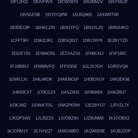
18FL2H11
18UVF9V8
19CWX8Y9
19S0NNZV
19SYNG2F
19V5GFDB
19YDYQRW
1AU5Q96D
1AXWRT6R
1B3DEC8P
1BHACZIN
1BI91YFQ
1BNJXLZ0
1BR5X4KO
1CFFT9FI
1D9U2JR1
1DBSQ817
1DRJ3XP8
1E2BYTZD
1E8JEY8J
1EN94O56
1EZXAZS6
1FH0C41J
1FIP186C
1FJ0BB6J
1FM8AVFQ
1FP03I5E
1GL2VJGH
1GRISVQA
1GWILLXI
1H4L4ROK
1HAKMC6P
1HDB3VUY
1HHJEK58
1HR93CXT
1I70CGZX
1IASZ8H3
1IF86W04
1IHA2RU7
1IOKJ9IZ
1IOWA7OG
1IWGPKRW
1JEZBYO7
1JFVZL7X
1JKQPSW2
1JL35ZZ0
1JUOBZ9U
1JZ9UNM8
1K1OOBX2
1KJONM1Y
1KJVH227
1KMG68BO
1KQW0D9E
1KUB22OP