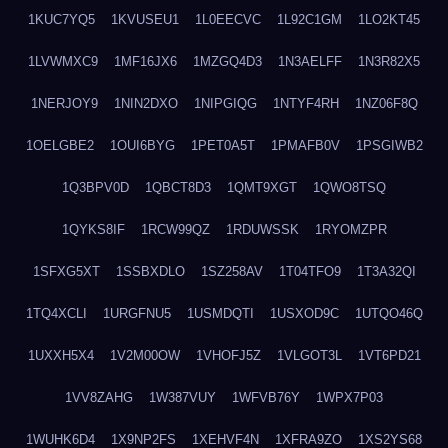
1KUC7YQ5
1KVUSEU1
1L0EECVC
1L92C1GM
1LO2KT45
1LVWMXC9
1MF16JX6
1MZGQ4D3
1N3AELFF
1N3R82X5
1NERJOY9
1NIN2DXO
1NIPGIQG
1NTYF4RH
1NZ06F8Q
1OELGBE2
1OUI6BYG
1PET0A5T
1PMAFB0V
1PSGIWB2
1Q3BPV0D
1QBCT8D3
1QMT9XGT
1QWO8TSQ
1QYKS8IF
1RCW99QZ
1RDUWSSK
1RYOMZPR
1SFXG5XT
1SSBXDLO
1SZ258AV
1T04TFO9
1T3A32QI
1TQ4XCLI
1URGFNU5
1USMDQTI
1USXOD9C
1UTQO46Q
1UXXH5X4
1V2M00OW
1VHOFJ5Z
1VLGOT3L
1VT6PD21
1VV8ZAHG
1W387VUY
1WFVB76Y
1WPX7P03
1WUHK6D4
1X9NP2FS
1XEHVF4N
1XFRA9ZO
1XS2YS68