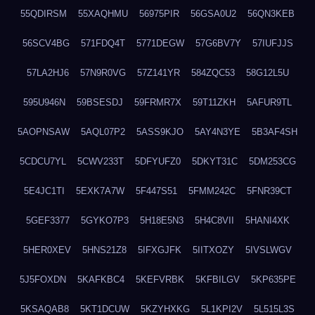
55QDIRSM
55XAQHMU
56975PIR
56GSA0U2
56QN3KEB
56SCV4BG
571FDQ4T
5771DEGW
57G6BV7Y
57IUFJJS
57LA2HJ6
57N9R0VG
57Z141YR
584ZQC53
58G12L5U
595U946N
59BSESDJ
59FRMR7X
59T11ZKH
5AFUR9TL
5AOPNSAW
5AQL07P2
5ASS9KJO
5AY4N3YE
5B3AF4SH
5CDCU7YL
5CWV233T
5DFYUFZ0
5DKYT31C
5DM253CG
5E4JC1TI
5EXK7A7W
5F447S51
5FMM242C
5FNR39CT
5GEF3377
5GYKO7P3
5H18E5N3
5H4C8VII
5HANI4XK
5HER0XEV
5HNS21Z8
5IFXGJFK
5IITXOZY
5IVSLWGV
5J5FOXDN
5KAFKBC4
5KEFVRBK
5KFBILGV
5KP635PE
5KSAQAB8
5KT1DCUW
5KZYHXKG
5L1KPI2V
5L515L3S