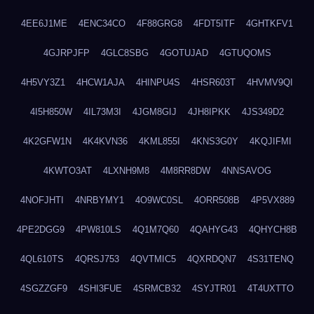
4EE6J1ME
4ENC34CO
4F88GRG8
4FDT5ITF
4GHTKFV1
4GJRPJFP
4GLC8SBG
4GOTUJAD
4GTUQOMS
4H5VY3Z1
4HCW1AJA
4HINPU4S
4HSR603T
4HVMV9QI
4I5H850W
4IL73M3I
4JGM8GIJ
4JH8IPKK
4JS349D2
4K2GFW1N
4K4KVN36
4KML855I
4KNS3G0Y
4KQJIFMI
4KWTO3AT
4LXNH9M8
4M8RR8DW
4NNSAVOG
4NOFJHTI
4NRBYMY1
4O9WC0SL
4ORR508B
4P5VX889
4PE2DGG9
4PW810LS
4Q1M7Q60
4QAHYG43
4QHYCH8B
4QL610TS
4QRSJ753
4QVTMIC5
4QXRDQN7
4S31TENQ
4SGZZGF9
4SHI3FUE
4SRMCB32
4SYJTR01
4T4UXTTO