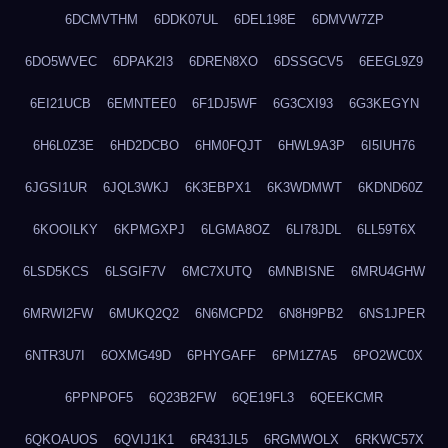
6DCMVTHM
6DDK07UL
6DEL198E
6DMVW7ZP
6DO5WVEC
6DPAK2I3
6DREN8XO
6DSSGCV5
6EEGL9Z9
6EI21UCB
6EMNTEE0
6F1DJ5WF
6G3CXI93
6G3KEGYN
6H6L0Z3E
6HD2DCBO
6HM0FQJT
6HWL9A3P
6I5IUH76
6JGSI1UR
6JQL3WKJ
6K3EBPX1
6K3WDMWT
6KDND60Z
6KOOILKY
6KPMGXPJ
6LGMA8OZ
6LI78JDL
6LL59T6X
6LSD5KCS
6LSGIF7V
6MC7XUTQ
6MNBISNE
6MRU4GHW
6MRWI2FW
6MUKQ2Q2
6N6MCPD2
6N8H9PB2
6NS1JPER
6NTR3U7I
6OXMG49D
6PHYGAFF
6PM1Z7A5
6PO2WC0X
6PPNPOF5
6Q23B2FW
6QE19FL3
6QEEKCMR
6QKOAUOS
6QVIJ1K1
6R431JL5
6RGMWOLX
6RKWC57X