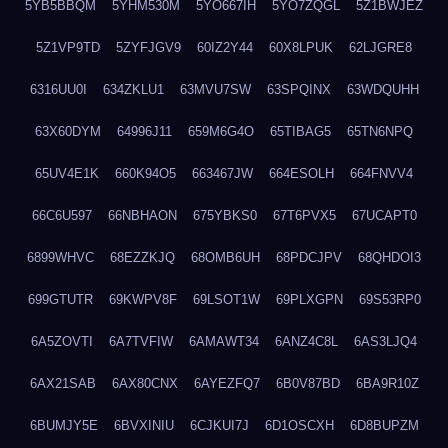
5YB5BBQM
5YHM530M
5YO667IH
5YO7ZQGL
5Z1BWJEZ
5Z1VP9TD
5ZYFJGV9
60IZ2Y44
60X8LPUK
62LJGRE8
6316UU0I
634ZKLU1
63MVU7SW
63SPQINX
63WDQUHH
63X60DYM
64996J11
659M6G4O
65TIBAG5
65TN6NPQ
65UV4E1K
660K94O5
663467JW
664ESOLH
664FNVV4
66C6U597
66NBHAON
675YBKS0
67T6PVX5
67UCAPT0
6899WHVC
68EZZKJQ
68OMB6UH
68PDCJPV
68QHDOI3
699GTUTR
69KWPV8F
69LSOT1W
69PLXGPN
69S53RP0
6A5ZOVTI
6A7TVFIW
6AMAWT34
6ANZ4C8L
6AS3LJQ4
6AX21SAB
6AX80CNX
6AYEZFQ7
6B0V87BD
6BA9R10Z
6BUMJY5E
6BVXINIU
6CJKUI7J
6D1OSCXH
6D8BUPZM