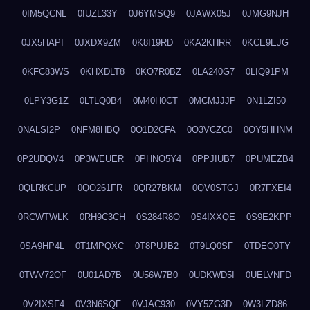
0IM5QCNL
0IUZL33Y
0J6YMSQ9
0JAWX05J
0JMG9NJH
0JX5HAPI
0JXDX9ZM
0K8I19RD
0KA2KHRR
0KCE9EJG
0KFC83WS
0KHXDLT8
0KO7R0BZ
0LA240G7
0LIQ91PM
0LPY3G1Z
0LTLQ0B4
0M40H0CT
0MCMJJJP
0N1LZI50
0NALSI2P
0NFM8HBQ
0O1D2CFA
0O3VCZC0
0OY5HHNM
0P2UDQV4
0P3WEUER
0PHNO5Y4
0PPJIUB7
0PUMEZB4
0QLRKCUP
0QO261FR
0QR27BKM
0QV0STGJ
0R7FXEI4
0RCWTWLK
0RH9C3CH
0S284R8O
0S4IXXQE
0S9E2KPP
0SA9HP4L
0T1MPQXC
0T8PUJB2
0T9LQ0SF
0TDEQ0TY
0TWV72OF
0U01AD7B
0U56W7B0
0UDKWD5I
0UELVNFD
0V2IXSF4
0V3N6SQF
0VJAC930
0VY5ZG3D
0W3LZD86