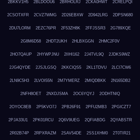
2BKKV1H5
2BLDOOU6
2BRHOLRJ
2CKA0HWT
2CRELPQI
2CSOTXFR
2CVZ7WMG
2D26EBXW
2D942LRG
2DPSN680
2DU7LORM
2EZC76PR
2F53ZH8K
2FFJSSR3
2G789XQE
2G8M6D58
2HDT2UKH
2HLBXGGN
2HMC2F0V
2HO7QAUP
2HYWPJNU
2IIHI162
2J4TVL9Q
2JDKS9WZ
2JG4QYDE
2JSJLGSQ
2KKCIQS5
2KL1TDVU
2LCI7CW6
2LN9C5H3
2LVOI55N
2M7YMERZ
2MIQDBKK
2N165DB2
2NFH8OET
2NXDJSMA
2OC6YQYJ
2ODHTNIQ
2OYOC8EB
2P5KVO7J
2PB26F91
2PFU2MB3
2PGICZT7
2PJA33U1
2PK01RCU
2Q6V9UEG
2QFIABDG
2QYABSTR
2R02B74P
2RPXRAZM
2SAV54DE
2SS1XHM0
2T0TIR21