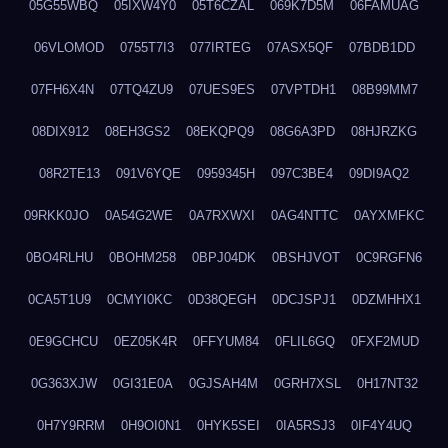
05G55WBQ
05IXW4Y0
05T6CZAL
069K7D5M
06FAMUAG
06VLOMOD
0755T7I3
077IRTEG
07ASX5QF
07BDB1DD
07FH6X4N
07TQ4ZU9
07UES9ES
07VPTDH1
08B99MM7
08DIX912
08EH3GS2
08EKQPQ9
08G6A3PD
08HJRZKG
08R2TE13
091V6YQE
0959345H
097C3BE4
09DI9AQ2
09RKK0JO
0A54G2WE
0A7RXWXI
0AG4NTTC
0AYXMFKC
0BO4RLHU
0BOHM258
0BPJ04DK
0BSHJVOT
0C9RGFN6
0CA5T1U9
0CMYI0KC
0D38QEGH
0DCJSPJ1
0DZMHHX1
0E9GCHCU
0EZ05K4R
0FFYUM84
0FLIL6GQ
0FXF2MUD
0G363XJW
0GI31E0A
0GJSAH4M
0GRH7XSL
0H17NT32
0H7Y9RRM
0H9OI0N1
0HYK5SEI
0IA5RSJ3
0IF4Y4UQ