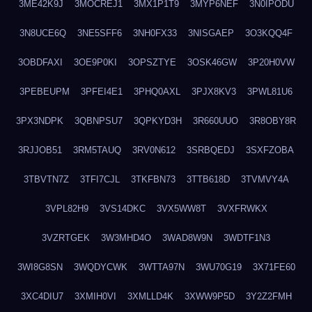
3ME42K9J
3MOCREJ1
3MX1P1T9
3MYP6NEF
3N0IPODU
3N8UCE6Q
3NE5SFF6
3NH0FX33
3NISGAEP
3O3KQQ4F
3OBDFAXI
3OE9P0KI
3OPSZTYE
3OSK46GW
3P20H0VW
3PEBEUPM
3PFEI4E1
3PHQ0AXL
3PJX8KV3
3PWL81U6
3PX3NDPK
3QBNPSU7
3QPKYD3H
3R660UUO
3R8OBY8R
3RJJOB51
3RM5TAUQ
3RV0N612
3SRBQEDJ
3SXFZOBA
3TBVTN7Z
3TFI7CJL
3TKFBN73
3TTB618D
3TVMVY4A
3VPL82H9
3VS14DKC
3VX5WW8T
3VXFRWKX
3VZRTGEK
3W3MHD4O
3WAD8W9N
3WDTF1N3
3WI8G8SN
3WQDYCWK
3WTTA97N
3WU70G19
3X71FE60
3XC4DIU7
3XMIH0VI
3XMLLD4K
3XWW9P5D
3Y2Z2FMH