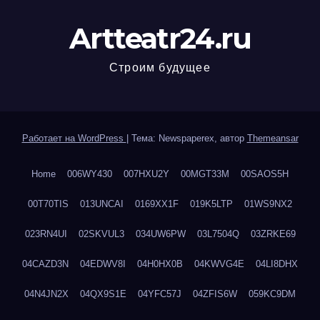
Artteatr24.ru
Строим будущее
Работает на WordPress
|
Тема: Newspaperex, автор
Themeansar
Home
006WY430
007HXU2Y
00MGT33M
00SAOS5H
00T70TIS
013UNCAI
0169XX1F
019K5LTP
01WS9NX2
023RN4UI
02SKVUL3
034UW6PW
03L7504Q
03ZRKE69
04CAZD3N
04EDWV8I
04H0HX0B
04KWVG4E
04LI8DHX
04N4JN2X
04QX9S1E
04YFC57J
04ZFIS6W
059KC9DM