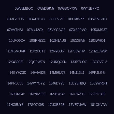
0W58MBQO
0W5D86N5
0W8SOPXW
0WY1BFPQ
0X4GG1J6
0XAANC43
0XI05VVT
0XLR0SZZ
0XW3VGXD
0ZAVTHSI
0ZM4J2CX
0ZVYGAG2
0ZXS0PVO
105XMS37
10LFO9CA
10SRNZZ2
10ZH1AUS
10ZZI8A5
1103WHO1
11MGVORK
11P2UCTJ
126I93O6
12FS3WHV
12HZ1JWW
12K469CE
12QCPWZN
12UKQO0N
133P7UOC
13COV7L8
14GYHZ3D
14H4A825
14M9BJ75
14NJ13LJ
14PRJLGB
14PRLC85
14WY7OYZ
1546DY9V
15B2SHBQ
15C9WR6H
160ON64P
16P9KSF6
16SBWI43
16U7RZJT
179PIGYE
17HG5UY8
17SO7X9S
17UXEZ2B
17VE7UAW
181QKVNV