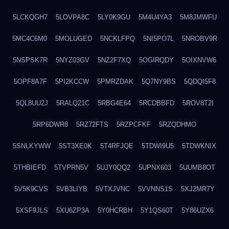
5LCKQGH7
5LOVPA8C
5LY0K9GU
5M4U4YA3
5M8JMWFU
5MC4C6M0
5MOLUGED
5NCKLFPQ
5NI5PO7L
5NROBV9R
5NSPSK7R
5NYZ03GV
5NZ2F7XQ
5OGIRQDY
5OIXNVW6
5OPF8A7F
5PI2KCCW
5PMRZDAK
5Q7NY9BS
5QDQI5F8
5QL8UU2J
5RALQ21C
5RBG4E64
5RCDBBFD
5ROV8T2I
5RP6DWR8
5RZ72FTS
5RZPCFKF
5RZQDHMO
5SNLKYWW
5ST3XE0K
5T4RFJQE
5TDWI9U5
5TDWKNIX
5THBIEFD
5TVPRN5V
5UJY0QQ2
5UPNX603
5UUMB8OT
5V5K9CVS
5VB3LIYB
5VTXJVNC
5VVNNS1S
5XJ2MR7Y
5XSF9JLS
5XU6ZP3A
5Y0HCRBH
5Y1QS60T
5Y86UZX6