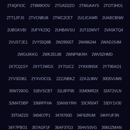
2T4QFIOC
2T8M8OOV
2TGAD2ZO
2TMUAAY5
2TOT3HO1
2TT1JPJ0
2TVCNBU8
2TWC2CET
2U1JCAWR
2UABCBNW
2UBGKVBI
2UFYK23Q
2UHBAVSU
2UT1DWVT
2VA5KTQ4
2VUSTJE1
2VY55Q8B
2W29565T
2W496244
2WADJS4M
2WGUIKKG
2WK2EL88
2WNPNKRH
2WV0ZHMD
2X7CQ1SY
2XYTJWGS
2Y7I1IC2
2YKK8NSK
2YT95AO1
2YV3O361
2YXVOCOL
2Z2JNBKZ
2ZAJL9NV
30D5VUM9
30W729OG
31BVSCBT
31L8FP95
31M0MR2X
32AT2VLN
32MATDBP
336RPFHA
33ANXYRH
33CR504T
33DY1V30
33T04ZZ0
3404O7P1
3478760D
34F92RUM
34HYUF3N
34Y7PBO1
357AGF1F
35AF37G3
35HVS0VG
35MJZMAN