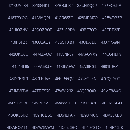
3YXUATB4
3Z3344KT
3ZBBJF82
3ZUNKQ9P
40PEO5RM
418TPYOG
41A6AQPI
41CR68ZC
428MPM7O
42EW9PZP
42HIOZNV
42QOZROE
437L5RRA
43BE766X
43EEF23E
43IP3TZ3
43OJ1AEY
43SSFXBJ
43U16JLC
43XY7A9N
441OKOJO
4474ZR0W
4489NF37
44AFGVXY
44CGH1H9
44E14L85
44VA5KJF
44XI8AFW
45A3IPS9
4601IURZ
46DGB3L9
46DLKJV6
46KT56QV
4728GJZN
47CQFY0O
47JMVITW
47TRZS70
47W8J2J2
48QJBQ0X
49MZ8W4O
49R1GYE9
49SPF3MJ
49WWVPJU
4B13IA3F
4B1N5SGO
4BOKJ6KQ
4C9HCESS
4D64LFAR
4D90P4CC
4DV2LKB3
4DWPQY14
4DYW6NWM
4DZ5J3RQ
4E402GTO
4E4R43JK