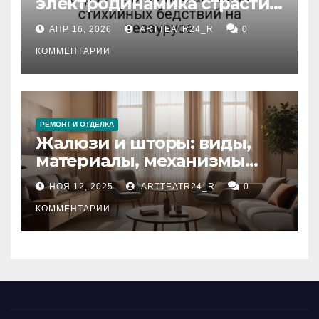
электродинамика страсти:
влияние анализа
АПР 16, 2026
ARTTEATR24_R
0
стихийных бедствий на
тезауруса
КОММЕНТАРИИ
РЕМОНТ И ОТДЕЛКА
Жалюзи и шторы: виды,
материалы, механизмы
управления и уход
НОЯ 12, 2025
ARTTEATR24_R
0
КОММЕНТАРИИ