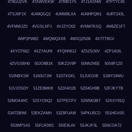
4T8GUZVK
4TAWVEKW
4TBBI1Y5
4TJ1ASNW
4TPTYC45
4TSJ6PJX
4U48QGQ2
4UMM8LXA
4UNHPQM1
4URT243L
4VFMWJZ0
4VGSLXPJ
4VJZYO02
4VNW7KSQ
4W6ZE1F7
4WP2PW82
4WQWQXX8
4WXQZN38
4X7TT8GV
4XYOT662
4XZYAUHI
4YQHH612
4Z52SO0V
4ZP14UIL
4ZVGSBH0
50JO9B1K
50KZ2V9P
50NNJN5E
50S8F1Z0
510NBX1W
5160U7JM
51D7XGKL
51JUGSIB
51MY24WU
51VJOSDY
51ZE8MKB
522X4O28
52D4GH9B
52FJKYTB
52MOA4HC
52SYO0Q2
52TPECFV
52W5K0BY
52XXY91Q
53ATDBWI
53EKZAMH
53Z8FUAW
54PKU5CO
551HGV0S
553WPS4S
55FLR3W1
55IE9L4V
55JKJF3L
55NCOA72