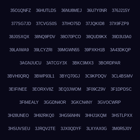
35O1QNFZ
36HUTLDS
36NU8MEJ
36U7Y0NR
376J215Y
377SG7JD
37CVGS0S
37IHO75D
37JQKID8
37X9FZP9
38J0SXQX
38NQ9PDV
38O70PCO
38QUD9KX
39D3U3A0
39LAIWA9
39LCYZRI
39MGWN55
39PXKH1B
3A43DKQP
3AGNJUCU
3ATCGY3X
3BKC9MX3
3BORDPAR
3BVH0QRQ
3BWP93L1
3BYQ70GJ
3C9KPDQV
3CL4BSMV
3EIFINEE
3EORXV8Z
3EQ3JWOM
3F09CZ9V
3F1DPDSC
3F84EALY
3GGDN4OR
3GKCN4NY
3GVOCWRP
3H28UNEO
3H92RKQ0
3HG56NHN
3HHJ1KQM
3HSTLPXX
3HSUVSEU
3JRQV2TE
3JX0QDYF
3LXYAX0G
3M0R5J0Y