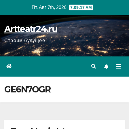
Перейти
Пт. Авг 7th, 2026
7:09:19 AM
к
содержанию
Artteatr24.ru
Строим будущее
GE6N7OGR