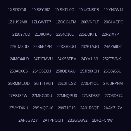
1XSROT4L
1YS8YJ6Z
1YSKFL0G
1YUCNSFB
1YYN7W1J
1Z1US2M8
1ZLGWTF7
1ZOCGLFM
206VNFLF
20GH4EFO
2110Y7UD
21J9UIA6
2254Q10C
226DDKTL
22R2IX7P
22RDZ3DD
22S5F4PR
22XXR3UO
232PTAJG
24AZ56D2
24MC44U0
24TJTMVU
24XS3FEV
24YV1LVI
252T7VNK
253A0XC6
254O5EQJ
258OBXAU
25JR0XCH
25Q8956U
25RMMEOD
26HTTV6H
26L0HESZ
270L4YOL
276UFPNM
27E8J3FW
27MKG0DU
27MNQPU0
27NBD68F
27O3D674
27VYT4KU
28SMQGU6
299T1G15
2A01R6QT
2AAYZL7V
2AFJGVZY
2ATPPOCH
2B2G3AW2
2BFZFCNW