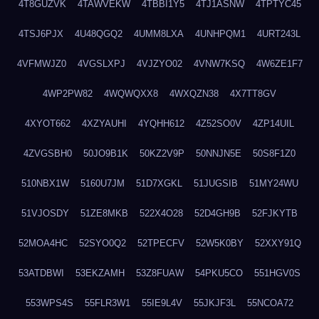
4T8GUZVK
4TAWVEKW
4TBBI1Y5
4TJ1ASNW
4TPTYC45
4TSJ6PJX
4U48QGQ2
4UMM8LXA
4UNHPQM1
4URT243L
4VFMWJZ0
4VGSLXPJ
4VJZYO02
4VNW7KSQ
4W6ZE1F7
4WP2PW82
4WQWQXX8
4WXQZN38
4X7TT8GV
4XYOT662
4XZYAUHI
4YQHH612
4Z52SO0V
4ZP14UIL
4ZVGSBH0
50JO9B1K
50KZ2V9P
50NNJN5E
50S8F1Z0
510NBX1W
5160U7JM
51D7XGKL
51JUGSIB
51MY24WU
51VJOSDY
51ZE8MKB
522X4O28
52D4GH9B
52FJKYTB
52MOA4HC
52SYO0Q2
52TPECFV
52W5K0BY
52XXY91Q
53ATDBWI
53EKZAMH
53Z8FUAW
54PKU5CO
551HGV0S
553WPS4S
55FLR3W1
55IE9L4V
55JKJF3L
55NCOA72