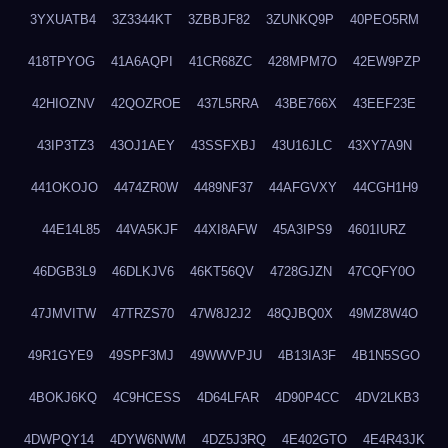
3YXUATB4
3Z3344KT
3ZBBJF82
3ZUNKQ9P
40PEO5RM
418TPYOG
41A6AQPI
41CR68ZC
428MPM7O
42EW9PZP
42HIOZNV
42QOZROE
437L5RRA
43BE766X
43EEF23E
43IP3TZ3
43OJ1AEY
43SSFXBJ
43U16JLC
43XY7A9N
441OKOJO
4474ZR0W
4489NF37
44AFGVXY
44CGH1H9
44E14L85
44VA5KJF
44XI8AFW
45A3IPS9
4601IURZ
46DGB3L9
46DLKJV6
46KT56QV
4728GJZN
47CQFY0O
47JMVITW
47TRZS70
47W8J2J2
48QJBQ0X
49MZ8W4O
49R1GYE9
49SPF3MJ
49WWVPJU
4B13IA3F
4B1N5SGO
4BOKJ6KQ
4C9HCESS
4D64LFAR
4D90P4CC
4DV2LKB3
4DWPQY14
4DYW6NWM
4DZ5J3RQ
4E402GTO
4E4R43JK