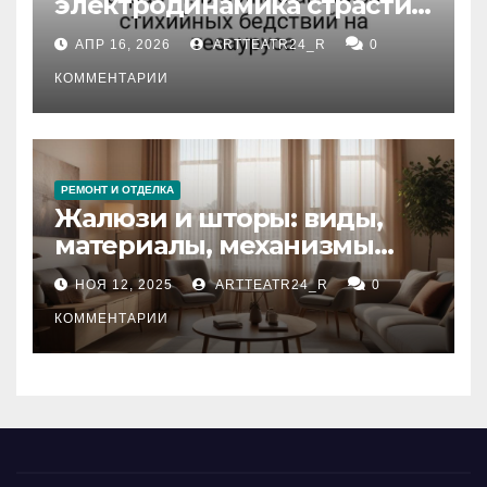
электродинамика страсти:
влияние анализа
АПР 16, 2026
ARTTEATR24_R
0
стихийных бедствий на
тезауруса
КОММЕНТАРИИ
РЕМОНТ И ОТДЕЛКА
Жалюзи и шторы: виды,
материалы, механизмы
управления и уход
НОЯ 12, 2025
ARTTEATR24_R
0
КОММЕНТАРИИ