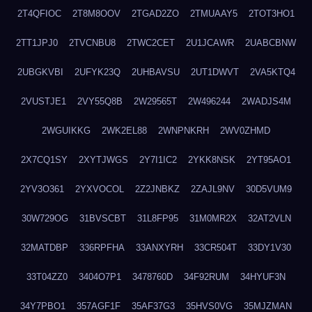
2T4QFIOC
2T8M8OOV
2TGAD2ZO
2TMUAAY5
2TOT3HO1
2TT1JPJ0
2TVCNBU8
2TWC2CET
2U1JCAWR
2UABCBNW
2UBGKVBI
2UFYK23Q
2UHBAVSU
2UT1DWVT
2VA5KTQ4
2VUSTJE1
2VY55Q8B
2W29565T
2W496244
2WADJS4M
2WGUIKKG
2WK2EL88
2WNPNKRH
2WV0ZHMD
2X7CQ1SY
2XYTJWGS
2Y7I1IC2
2YKK8NSK
2YT95AO1
2YV3O361
2YXVOCOL
2Z2JNBKZ
2ZAJL9NV
30D5VUM9
30W729OG
31BVSCBT
31L8FP95
31M0MR2X
32AT2VLN
32MATDBP
336RPFHA
33ANXYRH
33CR504T
33DY1V30
33T04ZZ0
3404O7P1
3478760D
34F92RUM
34HYUF3N
34Y7PBO1
357AGF1F
35AF37G3
35HVS0VG
35MJZMAN