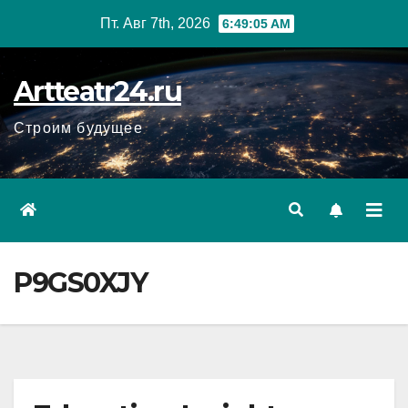
Перейти
Пт. Авг 7th, 2026
6:49:06 AM
к
содержанию
Artteatr24.ru
Строим будущее
P9GS0XJY