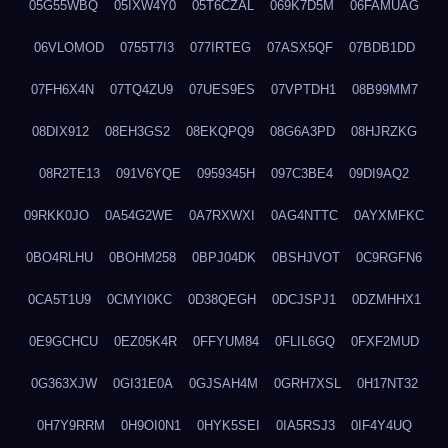
05G55WBQ
05IXW4Y0
05T6CZAL
069K7D5M
06FAMUAG
06VLOMOD
0755T7I3
077IRTEG
07ASX5QF
07BDB1DD
07FH6X4N
07TQ4ZU9
07UES9ES
07VPTDH1
08B99MM7
08DIX912
08EH3GS2
08EKQPQ9
08G6A3PD
08HJRZKG
08R2TE13
091V6YQE
0959345H
097C3BE4
09DI9AQ2
09RKK0JO
0A54G2WE
0A7RXWXI
0AG4NTTC
0AYXMFKC
0BO4RLHU
0BOHM258
0BPJ04DK
0BSHJVOT
0C9RGFN6
0CA5T1U9
0CMYI0KC
0D38QEGH
0DCJSPJ1
0DZMHHX1
0E9GCHCU
0EZ05K4R
0FFYUM84
0FLIL6GQ
0FXF2MUD
0G363XJW
0GI31E0A
0GJSAH4M
0GRH7XSL
0H17NT32
0H7Y9RRM
0H9OI0N1
0HYK5SEI
0IA5RSJ3
0IF4Y4UQ