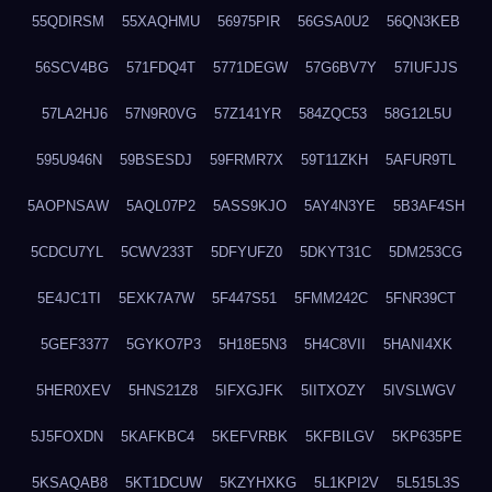
55QDIRSM
55XAQHMU
56975PIR
56GSA0U2
56QN3KEB
56SCV4BG
571FDQ4T
5771DEGW
57G6BV7Y
57IUFJJS
57LA2HJ6
57N9R0VG
57Z141YR
584ZQC53
58G12L5U
595U946N
59BSESDJ
59FRMR7X
59T11ZKH
5AFUR9TL
5AOPNSAW
5AQL07P2
5ASS9KJO
5AY4N3YE
5B3AF4SH
5CDCU7YL
5CWV233T
5DFYUFZ0
5DKYT31C
5DM253CG
5E4JC1TI
5EXK7A7W
5F447S51
5FMM242C
5FNR39CT
5GEF3377
5GYKO7P3
5H18E5N3
5H4C8VII
5HANI4XK
5HER0XEV
5HNS21Z8
5IFXGJFK
5IITXOZY
5IVSLWGV
5J5FOXDN
5KAFKBC4
5KEFVRBK
5KFBILGV
5KP635PE
5KSAQAB8
5KT1DCUW
5KZYHXKG
5L1KPI2V
5L515L3S