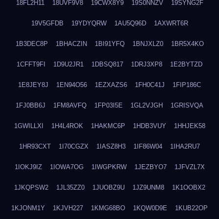
18FL2H11
18UVF9V8
19CWX8Y9
19S0NNZV
19SYNG2F
19V5GFDB
19YDYQRW
1AU5Q96D
1AXWRT6R
1B3DEC8P
1BHACZIN
1BI91YFQ
1BNJXLZ0
1BR5X4KO
1CFFT9FI
1D9U2JR1
1DBSQ817
1DRJ3XP8
1E2BYTZD
1E8JEY8J
1EN94O56
1EZXAZS6
1FH0C41J
1FIP186C
1FJ0BB6J
1FM8AVFQ
1FP03I5E
1GL2VJGH
1GRISVQA
1GWILLXI
1H4L4ROK
1HAKMC6P
1HDB3VUY
1HHJEK58
1HR93CXT
1I70CGZX
1IASZ8H3
1IF86W04
1IHA2RU7
1IOKJ9IZ
1IOWA7OG
1IWGPKRW
1JEZBYO7
1JFVZL7X
1JKQPSW2
1JL35ZZ0
1JUOBZ9U
1JZ9UNM8
1K1OOBX2
1KJONM1Y
1KJVH227
1KMG68BO
1KQW0D9E
1KUB22OP