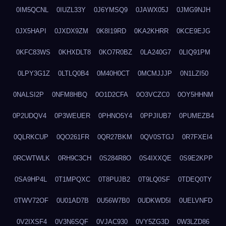
0IM5QCNL
0IUZL33Y
0J6YMSQ9
0JAWX05J
0JMG9NJH
0JX5HAPI
0JXDX9ZM
0K8I19RD
0KA2KHRR
0KCE9EJG
0KFC83WS
0KHXDLT8
0KO7R0BZ
0LA240G7
0LIQ91PM
0LPY3G1Z
0LTLQ0B4
0M40H0CT
0MCMJJJP
0N1LZI50
0NALSI2P
0NFM8HBQ
0O1D2CFA
0O3VCZC0
0OY5HHNM
0P2UDQV4
0P3WEUER
0PHNO5Y4
0PPJIUB7
0PUMEZB4
0QLRKCUP
0QO261FR
0QR27BKM
0QV0STGJ
0R7FXEI4
0RCWTWLK
0RH9C3CH
0S284R8O
0S4IXXQE
0S9E2KPP
0SA9HP4L
0T1MPQXC
0T8PUJB2
0T9LQ0SF
0TDEQ0TY
0TWV72OF
0U01AD7B
0U56W7B0
0UDKWD5I
0UELVNFD
0V2IXSF4
0V3N6SQF
0VJAC930
0VY5ZG3D
0W3LZD86