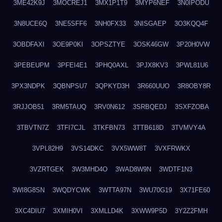
3ME42K9J
3MOCREJ1
3MX1P1T9
3MYP6NEF
3N0IPODU
3N8UCE6Q
3NE5SFF6
3NH0FX33
3NISGAEP
3O3KQQ4F
3OBDFAXI
3OE9P0KI
3OPSZTYE
3OSK46GW
3P20H0VW
3PEBEUPM
3PFEI4E1
3PHQ0AXL
3PJX8KV3
3PWL81U6
3PX3NDPK
3QBNPSU7
3QPKYD3H
3R660UUO
3R8OBY8R
3RJJOB51
3RM5TAUQ
3RV0N612
3SRBQEDJ
3SXFZOBA
3TBVTN7Z
3TFI7CJL
3TKFBN73
3TTB618D
3TVMVY4A
3VPL82H9
3VS14DKC
3VX5WW8T
3VXFRWKX
3VZRTGEK
3W3MHD4O
3WAD8W9N
3WDTF1N3
3WI8G8SN
3WQDYCWK
3WTTA97N
3WU70G19
3X71FE60
3XC4DIU7
3XMIH0VI
3XMLLD4K
3XWW9P5D
3Y2Z2FMH