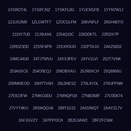
1XSROT4L
1YS8YJ6Z
1YSKFL0G
1YUCNSFB
1YYN7W1J
1Z1US2M8
1ZLGWTF7
1ZOCGLFM
206VNFLF
20GH4EFO
2110Y7UD
21J9UIA6
2254Q10C
226DDKTL
22R2IX7P
22RDZ3DD
22S5F4PR
22XXR3UO
232PTAJG
24AZ56D2
24MC44U0
24TJTMVU
24XS3FEV
24YV1LVI
252T7VNK
253A0XC6
254O5EQJ
258OBXAU
25JR0XCH
25Q8956U
25RMMEOD
26HTTV6H
26L0HESZ
270L4YOL
276UFPNM
27E8J3FW
27MKG0DU
27MNQPU0
27NBD68F
27O3D674
27VYT4KU
28SMQGU6
299T1G15
2A01R6QT
2AAYZL7V
2AFJGVZY
2ATPPOCH
2B2G3AW2
2BFZFCNW