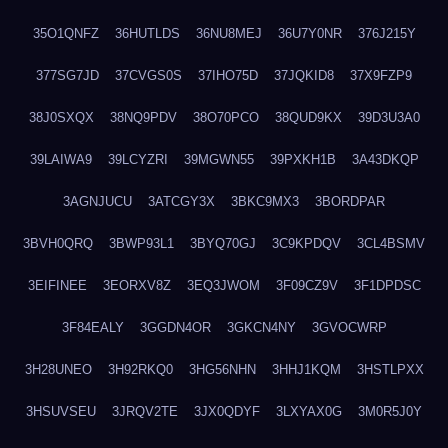
35O1QNFZ
36HUTLDS
36NU8MEJ
36U7Y0NR
376J215Y
377SG7JD
37CVGS0S
37IHO75D
37JQKID8
37X9FZP9
38J0SXQX
38NQ9PDV
38O70PCO
38QUD9KX
39D3U3A0
39LAIWA9
39LCYZRI
39MGWN55
39PXKH1B
3A43DKQP
3AGNJUCU
3ATCGY3X
3BKC9MX3
3BORDPAR
3BVH0QRQ
3BWP93L1
3BYQ70GJ
3C9KPDQV
3CL4BSMV
3EIFINEE
3EORXV8Z
3EQ3JWOM
3F09CZ9V
3F1DPDSC
3F84EALY
3GGDN4OR
3GKCN4NY
3GVOCWRP
3H28UNEO
3H92RKQ0
3HG56NHN
3HHJ1KQM
3HSTLPXX
3HSUVSEU
3JRQV2TE
3JX0QDYF
3LXYAX0G
3M0R5J0Y