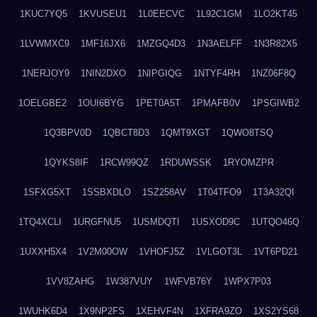
1KUC7YQ5
1KVUSEU1
1L0EECVC
1L92C1GM
1LO2KT45
1LVWMXC9
1MF16JX6
1MZGQ4D3
1N3AELFF
1N3R82X5
1NERJOY9
1NIN2DXO
1NIPGIQG
1NTYF4RH
1NZ06F8Q
1OELGBE2
1OUI6BYG
1PET0A5T
1PMAFB0V
1PSGIWB2
1Q3BPV0D
1QBCT8D3
1QMT9XGT
1QWO8TSQ
1QYKS8IF
1RCW99QZ
1RDUWSSK
1RYOMZPR
1SFXG5XT
1SSBXDLO
1SZ258AV
1T04TFO9
1T3A32QI
1TQ4XCLI
1URGFNU5
1USMDQTI
1USXOD9C
1UTQO46Q
1UXXH5X4
1V2M00OW
1VHOFJ5Z
1VLGOT3L
1VT6PD21
1VV8ZAHG
1W387VUY
1WFVB76Y
1WPX7P03
1WUHK6D4
1X9NP2FS
1XEHVF4N
1XFRA9ZO
1XS2YS68