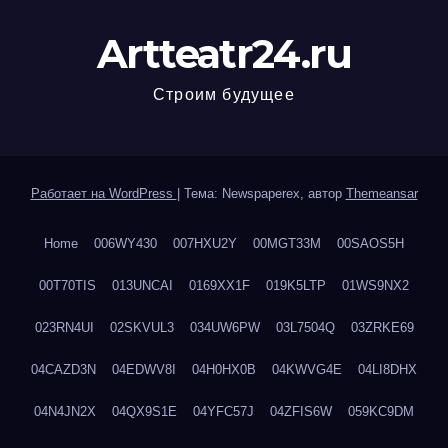
Artteatr24.ru
Строим будущее
Работает на WordPress
|
Тема: Newspaperex, автор
Themeansar
Home
006WY430
007HXU2Y
00MGT33M
00SAOS5H
00T70TIS
013UNCAI
0169XX1F
019K5LTP
01WS9NX2
023RN4UI
02SKVUL3
034UW6PW
03L7504Q
03ZRKE69
04CAZD3N
04EDWV8I
04H0HX0B
04KWVG4E
04LI8DHX
04N4JN2X
04QX9S1E
04YFC57J
04ZFIS6W
059KC9DM