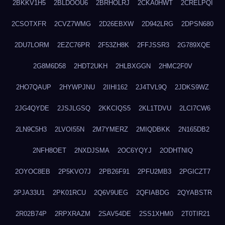
2BKKV1H5
2BLDOOU6
2BRHOLRJ
2CKA0HWT
2CRELPQI
2CSOTXFR
2CVZ7WMG
2D26EBXW
2D942LRG
2DPSN680
2DU7LORM
2EZC76PR
2F53ZH8K
2FFJSSR3
2G789XQE
2G8M6D58
2HDT2UKH
2HLBXGGN
2HMC2F0V
2HO7QAUP
2HYWPJNU
2IIHI162
2J4TVL9Q
2JDKS9WZ
2JG4QYDE
2JSJLGSQ
2KKCIQS5
2KL1TDVU
2LCI7CW6
2LN9C5H3
2LVOI55N
2M7YMERZ
2MIQDBKK
2N165DB2
2NFH8OET
2NXDJSMA
2OC6YQYJ
2ODHTNIQ
2OYOC8EB
2P5KVO7J
2PB26F91
2PFU2MB3
2PGICZT7
2PJA33U1
2PK01RCU
2Q6V9UEG
2QFIABDG
2QYABSTR
2R02B74P
2RPXRAZM
2SAV54DE
2SS1XHM0
2T0TIR21