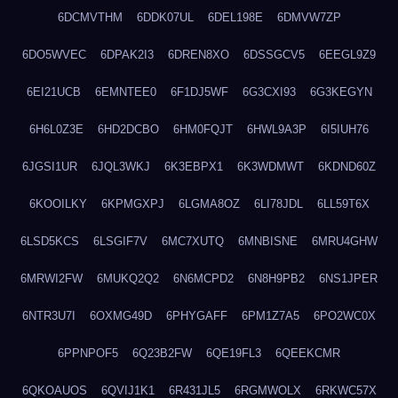
6DCMVTHM
6DDK07UL
6DEL198E
6DMVW7ZP
6DO5WVEC
6DPAK2I3
6DREN8XO
6DSSGCV5
6EEGL9Z9
6EI21UCB
6EMNTEE0
6F1DJ5WF
6G3CXI93
6G3KEGYN
6H6L0Z3E
6HD2DCBO
6HM0FQJT
6HWL9A3P
6I5IUH76
6JGSI1UR
6JQL3WKJ
6K3EBPX1
6K3WDMWT
6KDND60Z
6KOOILKY
6KPMGXPJ
6LGMA8OZ
6LI78JDL
6LL59T6X
6LSD5KCS
6LSGIF7V
6MC7XUTQ
6MNBISNE
6MRU4GHW
6MRWI2FW
6MUKQ2Q2
6N6MCPD2
6N8H9PB2
6NS1JPER
6NTR3U7I
6OXMG49D
6PHYGAFF
6PM1Z7A5
6PO2WC0X
6PPNPOF5
6Q23B2FW
6QE19FL3
6QEEKCMR
6QKOAUOS
6QVIJ1K1
6R431JL5
6RGMWOLX
6RKWC57X