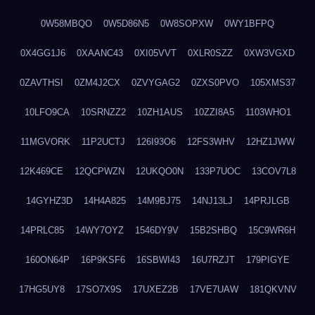
0W58MBQO
0W5D86N5
0W8SOPXW
0WY1BFPQ
0X4GG1J6
0XAANC43
0XI05VVT
0XLR0SZZ
0XW3VGXD
0ZAVTHSI
0ZM4J2CX
0ZVYGAG2
0ZXS0PVO
105XMS37
10LFO9CA
10SRNZZ2
10ZH1AUS
10ZZI8A5
1103WHO1
11MGVORK
11P2UCTJ
126I93O6
12FS3WHV
12HZ1JWW
12K469CE
12QCPWZN
12UKQO0N
133P7UOC
13COV7L8
14GYHZ3D
14H4A825
14M9BJ75
14NJ13LJ
14PRJLGB
14PRLC85
14WY7OYZ
1546DY9V
15B2SHBQ
15C9WR6H
160ON64P
16P9KSF6
16SBWI43
16U7RZJT
179PIGYE
17HG5UY8
17SO7X9S
17UXEZ2B
17VE7UAW
181QKVNV