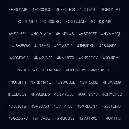
4EE6J1ME
4ENC34CO
4F88GRG8
4FDT5ITF
4GHTKFV1
4GJRPJFP
4GLC8SBG
4GOTUJAD
4GTUQOMS
4H5VY3Z1
4HCW1AJA
4HINPU4S
4HSR603T
4HVMV9QI
4I5H850W
4IL73M3I
4JGM8GIJ
4JH8IPKK
4JS349D2
4K2GFW1N
4K4KVN36
4KML855I
4KNS3G0Y
4KQJIFMI
4KWTO3AT
4LXNH9M8
4M8RR8DW
4NNSAVOG
4NOFJHTI
4NRBYMY1
4O9WC0SL
4ORR508B
4P5VX889
4PE2DGG9
4PW810LS
4Q1M7Q60
4QAHYG43
4QHYCH8B
4QL610TS
4QRSJ753
4QVTMIC5
4QXRDQN7
4S31TENQ
4SGZZGF9
4SHI3FUE
4SRMCB32
4SYJTR01
4T4UXTTO