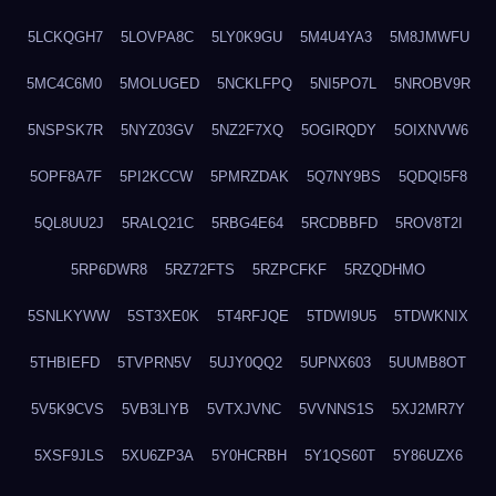
5LCKQGH7
5LOVPA8C
5LY0K9GU
5M4U4YA3
5M8JMWFU
5MC4C6M0
5MOLUGED
5NCKLFPQ
5NI5PO7L
5NROBV9R
5NSPSK7R
5NYZ03GV
5NZ2F7XQ
5OGIRQDY
5OIXNVW6
5OPF8A7F
5PI2KCCW
5PMRZDAK
5Q7NY9BS
5QDQI5F8
5QL8UU2J
5RALQ21C
5RBG4E64
5RCDBBFD
5ROV8T2I
5RP6DWR8
5RZ72FTS
5RZPCFKF
5RZQDHMO
5SNLKYWW
5ST3XE0K
5T4RFJQE
5TDWI9U5
5TDWKNIX
5THBIEFD
5TVPRN5V
5UJY0QQ2
5UPNX603
5UUMB8OT
5V5K9CVS
5VB3LIYB
5VTXJVNC
5VVNNS1S
5XJ2MR7Y
5XSF9JLS
5XU6ZP3A
5Y0HCRBH
5Y1QS60T
5Y86UZX6