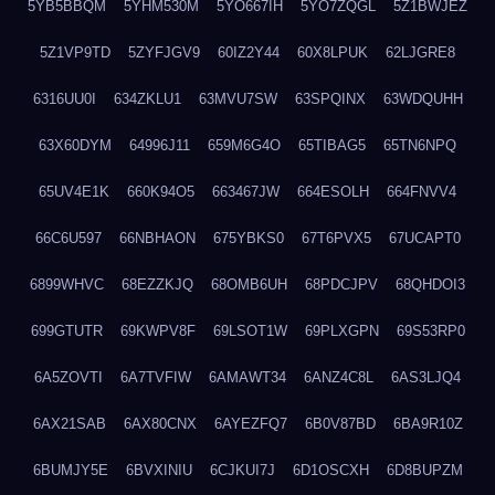
5YB5BBQM
5YHM530M
5YO667IH
5YO7ZQGL
5Z1BWJEZ
5Z1VP9TD
5ZYFJGV9
60IZ2Y44
60X8LPUK
62LJGRE8
6316UU0I
634ZKLU1
63MVU7SW
63SPQINX
63WDQUHH
63X60DYM
64996J11
659M6G4O
65TIBAG5
65TN6NPQ
65UV4E1K
660K94O5
663467JW
664ESOLH
664FNVV4
66C6U597
66NBHAON
675YBKS0
67T6PVX5
67UCAPT0
6899WHVC
68EZZKJQ
68OMB6UH
68PDCJPV
68QHDOI3
699GTUTR
69KWPV8F
69LSOT1W
69PLXGPN
69S53RP0
6A5ZOVTI
6A7TVFIW
6AMAWT34
6ANZ4C8L
6AS3LJQ4
6AX21SAB
6AX80CNX
6AYEZFQ7
6B0V87BD
6BA9R10Z
6BUMJY5E
6BVXINIU
6CJKUI7J
6D1OSCXH
6D8BUPZM