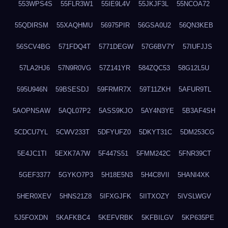
553WPS4S
55FLR3W1
55IE9L4V
55JKJF3L
55NCOA72
55QDIRSM
55XAQHMU
56975PIR
56GSA0U2
56QN3KEB
56SCV4BG
571FDQ4T
5771DEGW
57G6BV7Y
57IUFJJS
57LA2HJ6
57N9R0VG
57Z141YR
584ZQC53
58G12L5U
595U946N
59BSESDJ
59FRMR7X
59T11ZKH
5AFUR9TL
5AOPNSAW
5AQL07P2
5ASS9KJO
5AY4N3YE
5B3AF4SH
5CDCU7YL
5CWV233T
5DFYUFZ0
5DKYT31C
5DM253CG
5E4JC1TI
5EXK7A7W
5F447S51
5FMM242C
5FNR39CT
5GEF3377
5GYKO7P3
5H18E5N3
5H4C8VII
5HANI4XK
5HER0XEV
5HNS21Z8
5IFXGJFK
5IITXOZY
5IVSLWGV
5J5FOXDN
5KAFKBC4
5KEFVRBK
5KFBILGV
5KP635PE