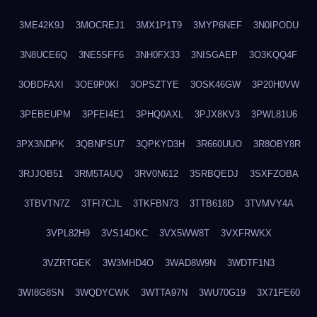
3ME42K9J
3MOCREJ1
3MX1P1T9
3MYP6NEF
3N0IPODU
3N8UCE6Q
3NE5SFF6
3NH0FX33
3NISGAEP
3O3KQQ4F
3OBDFAXI
3OE9P0KI
3OPSZTYE
3OSK46GW
3P20H0VW
3PEBEUPM
3PFEI4E1
3PHQ0AXL
3PJX8KV3
3PWL81U6
3PX3NDPK
3QBNPSU7
3QPKYD3H
3R660UUO
3R8OBY8R
3RJJOB51
3RM5TAUQ
3RV0N612
3SRBQEDJ
3SXFZOBA
3TBVTN7Z
3TFI7CJL
3TKFBN73
3TTB618D
3TVMVY4A
3VPL82H9
3VS14DKC
3VX5WW8T
3VXFRWKX
3VZRTGEK
3W3MHD4O
3WAD8W9N
3WDTF1N3
3WI8G8SN
3WQDYCWK
3WTTA97N
3WU70G19
3X71FE60