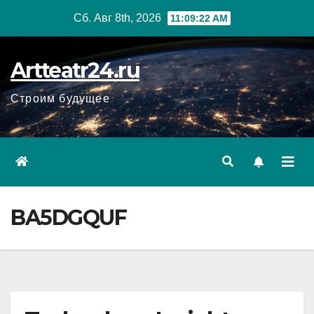
Перейти
Сб. Авг 8th, 2026
11:09:23 AM
к
содержанию
Artteatr24.ru
Строим будущее
BA5DGQUF