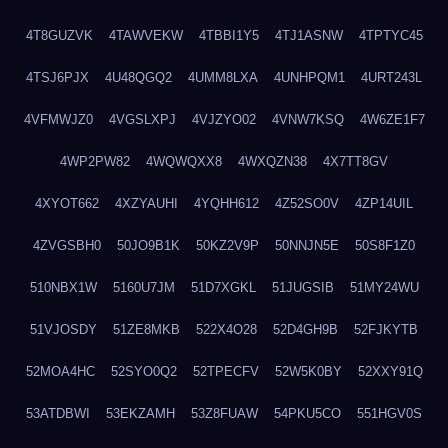
4T8GUZVK
4TAWVEKW
4TBBI1Y5
4TJ1ASNW
4TPTYC45
4TSJ6PJX
4U48QGQ2
4UMM8LXA
4UNHPQM1
4URT243L
4VFMWJZ0
4VGSLXPJ
4VJZYO02
4VNW7KSQ
4W6ZE1F7
4WP2PW82
4WQWQXX8
4WXQZN38
4X7TT8GV
4XYOT662
4XZYAUHI
4YQHH612
4Z52SO0V
4ZP14UIL
4ZVGSBH0
50JO9B1K
50KZ2V9P
50NNJN5E
50S8F1Z0
510NBX1W
5160U7JM
51D7XGKL
51JUGSIB
51MY24WU
51VJOSDY
51ZE8MKB
522X4O28
52D4GH9B
52FJKYTB
52MOA4HC
52SYO0Q2
52TPECFV
52W5K0BY
52XXY91Q
53ATDBWI
53EKZAMH
53Z8FUAW
54PKU5CO
551HGV0S