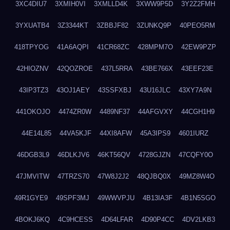
3XC4DIU7
3XMIH0VI
3XMLLD4K
3XWW9P5D
3Y2Z2FMH
3YXUATB4
3Z3344KT
3ZBBJF82
3ZUNKQ9P
40PEO5RM
418TPYOG
41A6AQPI
41CR68ZC
428MPM7O
42EW9PZP
42HIOZNV
42QOZROE
437L5RRA
43BE766X
43EEF23E
43IP3TZ3
43OJ1AEY
43SSFXBJ
43U16JLC
43XY7A9N
441OKOJO
4474ZR0W
4489NF37
44AFGVXY
44CGH1H9
44E14L85
44VA5KJF
44XI8AFW
45A3IPS9
4601IURZ
46DGB3L9
46DLKJV6
46KT56QV
4728GJZN
47CQFY0O
47JMVITW
47TRZS70
47W8J2J2
48QJBQ0X
49MZ8W4O
49R1GYE9
49SPF3MJ
49WWVPJU
4B13IA3F
4B1N5SGO
4BOKJ6KQ
4C9HCESS
4D64LFAR
4D90P4CC
4DV2LKB3