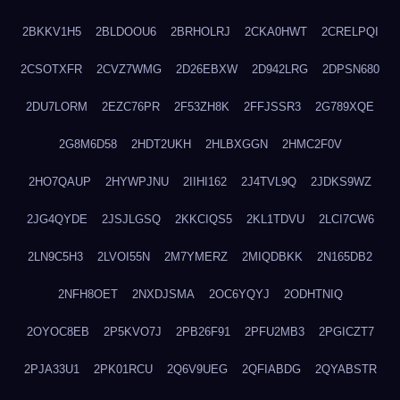
2BKKV1H5
2BLDOOU6
2BRHOLRJ
2CKA0HWT
2CRELPQI
2CSOTXFR
2CVZ7WMG
2D26EBXW
2D942LRG
2DPSN680
2DU7LORM
2EZC76PR
2F53ZH8K
2FFJSSR3
2G789XQE
2G8M6D58
2HDT2UKH
2HLBXGGN
2HMC2F0V
2HO7QAUP
2HYWPJNU
2IIHI162
2J4TVL9Q
2JDKS9WZ
2JG4QYDE
2JSJLGSQ
2KKCIQS5
2KL1TDVU
2LCI7CW6
2LN9C5H3
2LVOI55N
2M7YMERZ
2MIQDBKK
2N165DB2
2NFH8OET
2NXDJSMA
2OC6YQYJ
2ODHTNIQ
2OYOC8EB
2P5KVO7J
2PB26F91
2PFU2MB3
2PGICZT7
2PJA33U1
2PK01RCU
2Q6V9UEG
2QFIABDG
2QYABSTR