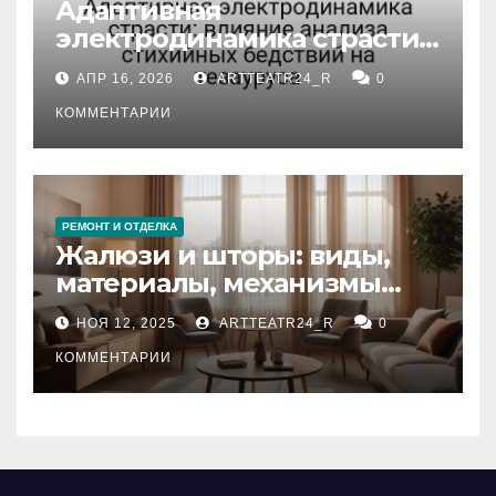
Адаптивная
электродинамика страсти:
влияние анализа
АПР 16, 2026
ARTTEATR24_R
0
стихийных бедствий на
тезауруса
КОММЕНТАРИИ
РЕМОНТ И ОТДЕЛКА
Жалюзи и шторы: виды,
материалы, механизмы
управления и уход
НОЯ 12, 2025
ARTTEATR24_R
0
КОММЕНТАРИИ