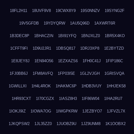
18FL2H11
18UVF9V8
19CWX8Y9
19S0NNZV
19SYNG2F
19V5GFDB
19YDYQRW
1AU5Q96D
1AXWRT6R
1B3DEC8P
1BHACZIN
1BI91YFQ
1BNJXLZ0
1BR5X4KO
1CFFT9FI
1D9U2JR1
1DBSQ817
1DRJ3XP8
1E2BYTZD
1E8JEY8J
1EN94O56
1EZXAZS6
1FH0C41J
1FIP186C
1FJ0BB6J
1FM8AVFQ
1FP03I5E
1GL2VJGH
1GRISVQA
1GWILLXI
1H4L4ROK
1HAKMC6P
1HDB3VUY
1HHJEK58
1HR93CXT
1I70CGZX
1IASZ8H3
1IF86W04
1IHA2RU7
1IOKJ9IZ
1IOWA7OG
1IWGPKRW
1JEZBYO7
1JFVZL7X
1JKQPSW2
1JL35ZZ0
1JUOBZ9U
1JZ9UNM8
1K1OOBX2