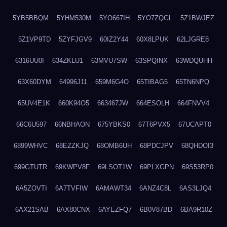
5YB5BBQM
5YHM530M
5YO667IH
5YO7ZQGL
5Z1BWJEZ
5Z1VP9TD
5ZYFJGV9
60IZ2Y44
60X8LPUK
62LJGRE8
6316UU0I
634ZKLU1
63MVU7SW
63SPQINX
63WDQUHH
63X60DYM
64996J11
659M6G4O
65TIBAG5
65TN6NPQ
65UV4E1K
660K94O5
663467JW
664ESOLH
664FNVV4
66C6U597
66NBHAON
675YBKS0
67T6PVX5
67UCAPT0
6899WHVC
68EZZKJQ
68OMB6UH
68PDCJPV
68QHDOI3
699GTUTR
69KWPV8F
69LSOT1W
69PLXGPN
69S53RP0
6A5ZOVTI
6A7TVFIW
6AMAWT34
6ANZ4C8L
6AS3LJQ4
6AX21SAB
6AX80CNX
6AYEZFQ7
6B0V87BD
6BA9R10Z