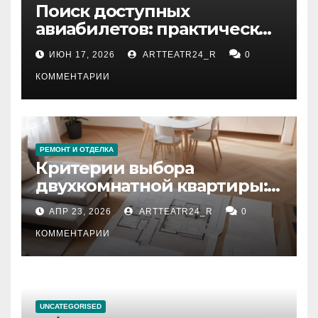
Поиск доступных
авиабилетов: практические
рекомендации
ИЮН 17, 2026
ARTTEATR24_R
0
КОММЕНТАРИИ
РЕМОНТ И ОТДЕЛКА
Критерии выбора
двухкомнатной квартиры:
планировка, площадь,
АПР 23, 2026
ARTTEATR24_R
0
состояние и документация
КОММЕНТАРИИ
UNCATEGORISED