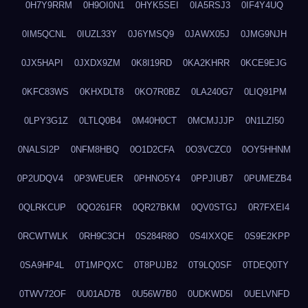
0H7Y9RRM
0H9OI0N1
0HYK5SEI
0IA5RSJ3
0IF4Y4UQ
0IM5QCNL
0IUZL33Y
0J6YMSQ9
0JAWX05J
0JMG9NJH
0JX5HAPI
0JXDX9ZM
0K8I19RD
0KA2KHRR
0KCE9EJG
0KFC83WS
0KHXDLT8
0KO7R0BZ
0LA240G7
0LIQ91PM
0LPY3G1Z
0LTLQ0B4
0M40H0CT
0MCMJJJP
0N1LZI50
0NALSI2P
0NFM8HBQ
0O1D2CFA
0O3VCZC0
0OY5HHNM
0P2UDQV4
0P3WEUER
0PHNO5Y4
0PPJIUB7
0PUMEZB4
0QLRKCUP
0QO261FR
0QR27BKM
0QV0STGJ
0R7FXEI4
0RCWTWLK
0RH9C3CH
0S284R8O
0S4IXXQE
0S9E2KPP
0SA9HP4L
0T1MPQXC
0T8PUJB2
0T9LQ0SF
0TDEQ0TY
0TWV72OF
0U01AD7B
0U56W7B0
0UDKWD5I
0UELVNFD