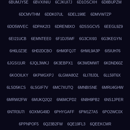
6BUMJY5E
6BVXINIU
6CJKUI7J
6D1OSCXH
6D8BUPZM
6DCMVTHM
6DDK07UL
6DEL198E
6DMVW7ZP
6DO5WVEC
6DPAK2I3
6DREN8XO
6DSSGCV5
6EEGL9Z9
6EI21UCB
6EMNTEE0
6F1DJ5WF
6G3CXI93
6G3KEGYN
6H6L0Z3E
6HD2DCBO
6HM0FQJT
6HWL9A3P
6I5IUH76
6JGSI1UR
6JQL3WKJ
6K3EBPX1
6K3WDMWT
6KDND60Z
6KOOILKY
6KPMGXPJ
6LGMA8OZ
6LI78JDL
6LL59T6X
6LSD5KCS
6LSGIF7V
6MC7XUTQ
6MNBISNE
6MRU4GHW
6MRWI2FW
6MUKQ2Q2
6N6MCPD2
6N8H9PB2
6NS1JPER
6NTR3U7I
6OXMG49D
6PHYGAFF
6PM1Z7A5
6PO2WC0X
6PPNPOF5
6Q23B2FW
6QE19FL3
6QEEKCMR