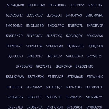
5KSAQAB8
5KT1DCUW
5KZYHXKG
5L1KPI2V
5L515L3S
5LCKQGH7
5LOVPA8C
5LY0K9GU
5M4U4YA3
5M8JMWFU
5MC4C6M0
5MOLUGED
5NCKLFPQ
5NI5PO7L
5NROBV9R
5NSPSK7R
5NYZ03GV
5NZ2F7XQ
5OGIRQDY
5OIXNVW6
5OPF8A7F
5PI2KCCW
5PMRZDAK
5Q7NY9BS
5QDQI5F8
5QL8UU2J
5RALQ21C
5RBG4E64
5RCDBBFD
5ROV8T2I
5RP6DWR8
5RZ72FTS
5RZPCFKF
5RZQDHMO
5SNLKYWW
5ST3XE0K
5T4RFJQE
5TDWI9U5
5TDWKNIX
5THBIEFD
5TVPRN5V
5UJY0QQ2
5UPNX603
5UUMB8OT
5V5K9CVS
5VB3LIYB
5VTXJVNC
5VVNNS1S
5XJ2MR7Y
5XSF9JLS
5XU6ZP3A
5Y0HCRBH
5Y1QS60T
5Y86UZX6