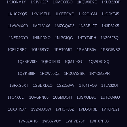
1KJONM1Y
1KJVH227
1KMG68BO
1KQW0D9E
1KUB22OP
1KUC7YQ5
1KVUSEU1
1L0EECVC
1L92C1GM
1LO2KT45
1LVWMXC9
1MF16JX6
1MZGQ4D3
1N3AELFF
1N3R82X5
1NERJOY9
1NIN2DXO
1NIPGIQG
1NTYF4RH
1NZ06F8Q
1OELGBE2
1OUI6BYG
1PET0A5T
1PMAFB0V
1PSGIWB2
1Q3BPV0D
1QBCT8D3
1QMT9XGT
1QWO8TSQ
1QYKS8IF
1RCW99QZ
1RDUWSSK
1RYOMZPR
1SFXG5XT
1SSBXDLO
1SZ258AV
1T04TFO9
1T3A32QI
1TQ4XCLI
1URGFNU5
1USMDQTI
1USXOD9C
1UTQO46Q
1UXXH5X4
1V2M00OW
1VHOFJ5Z
1VLGOT3L
1VT6PD21
1VV8ZAHG
1W387VUY
1WFVB76Y
1WPX7P03