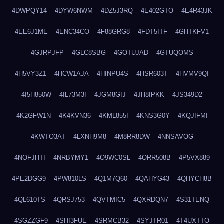
4DWPQY14
4DYW6NWM
4DZ5J3RQ
4E402GTO
4E4R43JK
4EE6J1ME
4ENC34CO
4F88GRG8
4FDT5ITF
4GHTKFV1
4GJRPJFP
4GLC8SBG
4GOTUJAD
4GTUQOMS
4H5VY3Z1
4HCW1AJA
4HINPU4S
4HSR603T
4HVMV9QI
4I5H850W
4IL73M3I
4JGM8GIJ
4JH8IPKK
4JS349D2
4K2GFW1N
4K4KVN36
4KML855I
4KNS3G0Y
4KQJIFMI
4KWTO3AT
4LXNH9M8
4M8RR8DW
4NNSAVOG
4NOFJHTI
4NRBYMY1
4O9WC0SL
4ORR508B
4P5VX889
4PE2DGG9
4PW810LS
4Q1M7Q60
4QAHYG43
4QHYCH8B
4QL610TS
4QRSJ753
4QVTMIC5
4QXRDQN7
4S31TENQ
4SGZZGF9
4SHI3FUE
4SRMCB32
4SYJTR01
4T4UXTTO