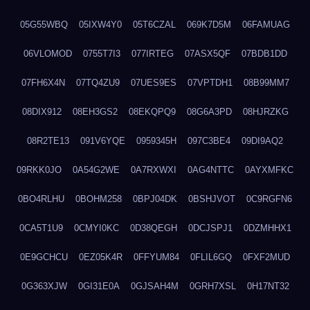
05G55WBQ
05IXW4Y0
05T6CZAL
069K7D5M
06FAMUAG
06VLOMOD
0755T7I3
077IRTEG
07ASX5QF
07BDB1DD
07FH6X4N
07TQ4ZU9
07UES9ES
07VPTDH1
08B99MM7
08DIX912
08EH3GS2
08EKQPQ9
08G6A3PD
08HJRZKG
08R2TE13
091V6YQE
0959345H
097C3BE4
09DI9AQ2
09RKK0JO
0A54G2WE
0A7RXWXI
0AG4NTTC
0AYXMFKC
0BO4RLHU
0BOHM258
0BPJ04DK
0BSHJVOT
0C9RGFN6
0CA5T1U9
0CMYI0KC
0D38QEGH
0DCJSPJ1
0DZMHHX1
0E9GCHCU
0EZ05K4R
0FFYUM84
0FLIL6GQ
0FXF2MUD
0G363XJW
0GI31E0A
0GJSAH4M
0GRH7XSL
0H17NT32