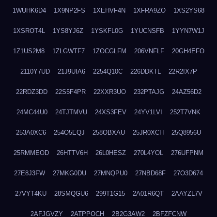
1WUHK6D4
1X9NP2FS
1XEHVF4N
1XFRA9ZO
1XS2YS68
1XSROT4L
1YS8YJ6Z
1YSKFL0G
1YUCNSFB
1YYN7W1J
1Z1US2M8
1ZLGWTF7
1ZOCGLFM
206VNFLF
20GH4EFO
2110Y7UD
21J9UIA6
2254Q10C
226DDKTL
22R2IX7P
22RDZ3DD
22S5F4PR
22XXR3UO
232PTAJG
24AZ56D2
24MC44U0
24TJTMVU
24XS3FEV
24YV1LVI
252T7VNK
253A0XC6
254O5EQJ
258OBXAU
25JR0XCH
25Q8956U
25RMMEOD
26HTTV6H
26L0HESZ
270L4YOL
276UFPNM
27E8J3FW
27MKG0DU
27MNQPU0
27NBD68F
27O3D674
27VYT4KU
28SMQGU6
299T1G15
2A01R6QT
2AAYZL7V
2AFJGVZY
2ATPPOCH
2B2G3AW2
2BFZFCNW