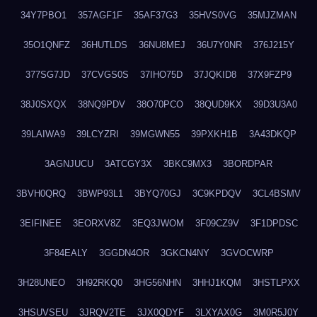
34Y7PBO1
357AGF1F
35AF37G3
35HVS0VG
35MJZMAN
35O1QNFZ
36HUTLDS
36NU8MEJ
36U7Y0NR
376J215Y
377SG7JD
37CVGS0S
37IHO75D
37JQKID8
37X9FZP9
38J0SXQX
38NQ9PDV
38O70PCO
38QUD9KX
39D3U3A0
39LAIWA9
39LCYZRI
39MGWN55
39PXKH1B
3A43DKQP
3AGNJUCU
3ATCGY3X
3BKC9MX3
3BORDPAR
3BVH0QRQ
3BWP93L1
3BYQ70GJ
3C9KPDQV
3CL4BSMV
3EIFINEE
3EORXV8Z
3EQ3JWOM
3F09CZ9V
3F1DPDSC
3F84EALY
3GGDN4OR
3GKCN4NY
3GVOCWRP
3H28UNEO
3H92RKQ0
3HG56NHN
3HHJ1KQM
3HSTLPXX
3HSUVSEU
3JRQV2TE
3JX0QDYF
3LXYAX0G
3M0R5J0Y