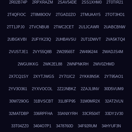
2R02B74P
2RPXRAZM
2SAV54DE
2SS1XHM0
2T0TIR21
2T4QFIOC
2T8M8OOV
2TGAD2ZO
2TMUAAY5
2TOT3HO1
2TT1JPJ0
2TVCNBU8
2TWC2CET
2U1JCAWR
2UABCBNW
2UBGKVBI
2UFYK23Q
2UHBAVSU
2UT1DWVT
2VA5KTQ4
2VUSTJE1
2VY55Q8B
2W29565T
2W496244
2WADJS4M
2WGUIKKG
2WK2EL88
2WNPNKRH
2WV0ZHMD
2X7CQ1SY
2XYTJWGS
2Y7I1IC2
2YKK8NSK
2YT95AO1
2YV3O361
2YXVOCOL
2Z2JNBKZ
2ZAJL9NV
30D5VUM9
30W729OG
31BVSCBT
31L8FP95
31M0MR2X
32AT2VLN
32MATDBP
336RPFHA
33ANXYRH
33CR504T
33DY1V30
33T04ZZ0
3404O7P1
3478760D
34F92RUM
34HYUF3N