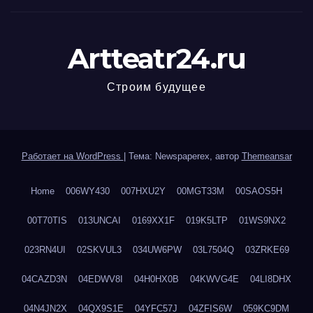
Artteatr24.ru
Строим будущее
Работает на WordPress
|
Тема: Newspaperex, автор
Themeansar
Home
006WY430
007HXU2Y
00MGT33M
00SAOS5H
00T70TIS
013UNCAI
0169XX1F
019K5LTP
01WS9NX2
023RN4UI
02SKVUL3
034UW6PW
03L7504Q
03ZRKE69
04CAZD3N
04EDWV8I
04H0HX0B
04KWVG4E
04LI8DHX
04N4JN2X
04QX9S1E
04YFC57J
04ZFIS6W
059KC9DM