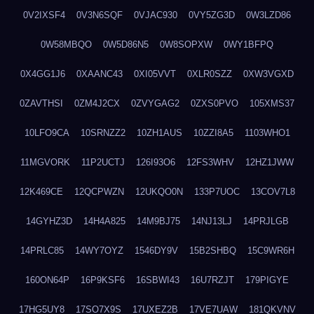
0V2IXSF4
0V3N6SQF
0VJAC930
0VY5ZG3D
0W3LZD86
0W58MBQO
0W5D86N5
0W8SOPXW
0WY1BFPQ
0X4GG1J6
0XAANC43
0XI05VVT
0XLR0SZZ
0XW3VGXD
0ZAVTHSI
0ZM4J2CX
0ZVYGAG2
0ZXS0PVO
105XMS37
10LFO9CA
10SRNZZ2
10ZH1AUS
10ZZI8A5
1103WHO1
11MGVORK
11P2UCTJ
126I93O6
12FS3WHV
12HZ1JWW
12K469CE
12QCPWZN
12UKQO0N
133P7UOC
13COV7L8
14GYHZ3D
14H4A825
14M9BJ75
14NJ13LJ
14PRJLGB
14PRLC85
14WY7OYZ
1546DY9V
15B2SHBQ
15C9WR6H
160ON64P
16P9KSF6
16SBWI43
16U7RZJT
179PIGYE
17HG5UY8
17SO7X9S
17UXEZ2B
17VE7UAW
181QKVNV