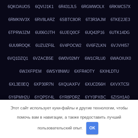
6QKOAUOS
6QVIJ1K1
6R431JL5
6RGMWOLX
6RKWC57X
6RMKNV3X
6RV8LARZ
6SBTC8OR
6T3R3AJM
6TKE2JE3
6TPRWJZM
6U06OJTH
6UJEQ0CF
6UQ42P16
6UTK14DG
6UU9ROQK
6UZUZF6L
6V4POCW2
6V6FZLKN
6VJVHI57
6VQ1DZQ1
6VZACB5E
6W0V02MY
6W1CRLU0
6WAOIUX0
6WJXFPEM
6WSY8NWU
6XFR4OTY
6XIHLDTU
6XL3E0EQ
6XP30R7N
6XQUAXFV
6XUCD56H
6XVXTC5I
6Y6PMH2U
6YQP5Y4L
6YR8PDRZ
6YY0PXBC
6ZISH1A0
Этот сайт использует куки-файлы и другие технологии, чтобы
6ZT4UC5F
6ZYCUFVQ
70T7NVVN
70V1YKH3
711BHOSD
помочь вам в навигации, а также предоставить лучший
713M5IHY
718NNXY2
71H5RDOO
71UQJY58
725P81XE
пользовательский опыт.
OK
727P972L
72FW37AL
73CXZZM4
73IDZEWO
73UTNHIP