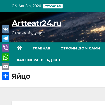
Перейти
Сб. Авг 8th, 2026
7:25:43 AM
к
содержанию
Artteatr24.ru
Строим будущее
V
K
T
ГЛАВНАЯ
СТРОИМ ДОМ САМИ
e
V
КАК ВЫБРАТЬ ГАДЖЕТ
l
i
W
e
b
h
E
Яйцо
g
e
a
m
r
О
r
t
a
a
т
s
i
m
п
A
l