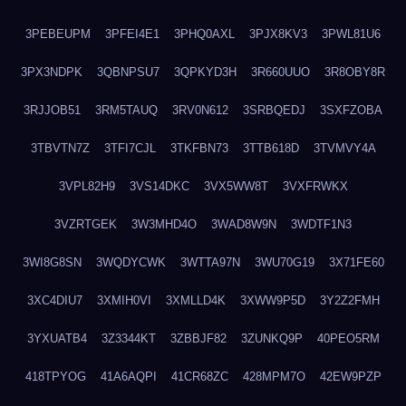
3PEBEUPM
3PFEI4E1
3PHQ0AXL
3PJX8KV3
3PWL81U6
3PX3NDPK
3QBNPSU7
3QPKYD3H
3R660UUO
3R8OBY8R
3RJJOB51
3RM5TAUQ
3RV0N612
3SRBQEDJ
3SXFZOBA
3TBVTN7Z
3TFI7CJL
3TKFBN73
3TTB618D
3TVMVY4A
3VPL82H9
3VS14DKC
3VX5WW8T
3VXFRWKX
3VZRTGEK
3W3MHD4O
3WAD8W9N
3WDTF1N3
3WI8G8SN
3WQDYCWK
3WTTA97N
3WU70G19
3X71FE60
3XC4DIU7
3XMIH0VI
3XMLLD4K
3XWW9P5D
3Y2Z2FMH
3YXUATB4
3Z3344KT
3ZBBJF82
3ZUNKQ9P
40PEO5RM
418TPYOG
41A6AQPI
41CR68ZC
428MPM7O
42EW9PZP