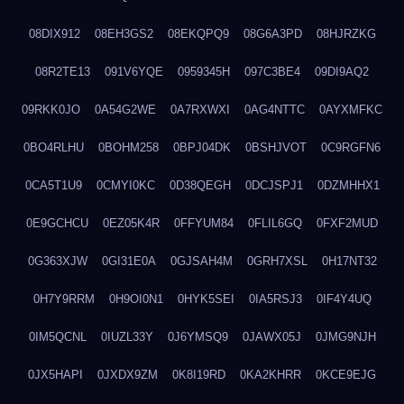
08DIX912
08EH3GS2
08EKQPQ9
08G6A3PD
08HJRZKG
08R2TE13
091V6YQE
0959345H
097C3BE4
09DI9AQ2
09RKK0JO
0A54G2WE
0A7RXWXI
0AG4NTTC
0AYXMFKC
0BO4RLHU
0BOHM258
0BPJ04DK
0BSHJVOT
0C9RGFN6
0CA5T1U9
0CMYI0KC
0D38QEGH
0DCJSPJ1
0DZMHHX1
0E9GCHCU
0EZ05K4R
0FFYUM84
0FLIL6GQ
0FXF2MUD
0G363XJW
0GI31E0A
0GJSAH4M
0GRH7XSL
0H17NT32
0H7Y9RRM
0H9OI0N1
0HYK5SEI
0IA5RSJ3
0IF4Y4UQ
0IM5QCNL
0IUZL33Y
0J6YMSQ9
0JAWX05J
0JMG9NJH
0JX5HAPI
0JXDX9ZM
0K8I19RD
0KA2KHRR
0KCE9EJG