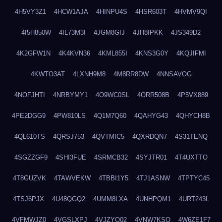
4H5VY3Z1
4HCW1AJA
4HINPU4S
4HSR603T
4HVMV9QI
4I5H850W
4IL73M3I
4JGM8GIJ
4JH8IPKK
4JS349D2
4K2GFW1N
4K4KVN36
4KML855I
4KNS3G0Y
4KQJIFMI
4KWTO3AT
4LXNH9M8
4M8RR8DW
4NNSAVOG
4NOFJHTI
4NRBYMY1
4O9WC0SL
4ORR508B
4P5VX889
4PE2DGG9
4PW810LS
4Q1M7Q60
4QAHYG43
4QHYCH8B
4QL610TS
4QRSJ753
4QVTMIC5
4QXRDQN7
4S31TENQ
4SGZZGF9
4SHI3FUE
4SRMCB32
4SYJTR01
4T4UXTTO
4T8GUZVK
4TAWVEKW
4TBBI1Y5
4TJ1ASNW
4TPTYC45
4TSJ6PJX
4U48QGQ2
4UMM8LXA
4UNHPQM1
4URT243L
4VFMWJZ0
4VGSLXPJ
4VJZYO02
4VNW7KSQ
4W6ZE1F7