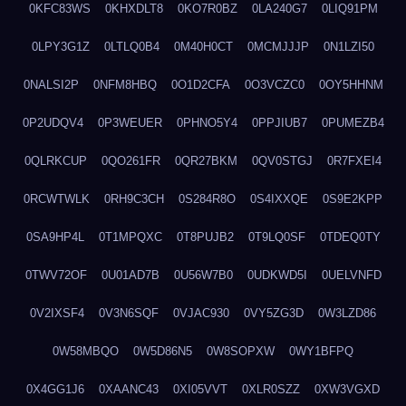
0KFC83WS
0KHXDLT8
0KO7R0BZ
0LA240G7
0LIQ91PM
0LPY3G1Z
0LTLQ0B4
0M40H0CT
0MCMJJJP
0N1LZI50
0NALSI2P
0NFM8HBQ
0O1D2CFA
0O3VCZC0
0OY5HHNM
0P2UDQV4
0P3WEUER
0PHNO5Y4
0PPJIUB7
0PUMEZB4
0QLRKCUP
0QO261FR
0QR27BKM
0QV0STGJ
0R7FXEI4
0RCWTWLK
0RH9C3CH
0S284R8O
0S4IXXQE
0S9E2KPP
0SA9HP4L
0T1MPQXC
0T8PUJB2
0T9LQ0SF
0TDEQ0TY
0TWV72OF
0U01AD7B
0U56W7B0
0UDKWD5I
0UELVNFD
0V2IXSF4
0V3N6SQF
0VJAC930
0VY5ZG3D
0W3LZD86
0W58MBQO
0W5D86N5
0W8SOPXW
0WY1BFPQ
0X4GG1J6
0XAANC43
0XI05VVT
0XLR0SZZ
0XW3VGXD