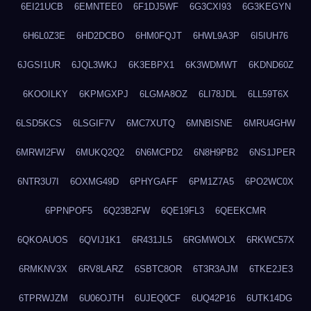
6EI21UCB
6EMNTEE0
6F1DJ5WF
6G3CXI93
6G3KEGYN
6H6L0Z3E
6HD2DCBO
6HM0FQJT
6HWL9A3P
6I5IUH76
6JGSI1UR
6JQL3WKJ
6K3EBPX1
6K3WDMWT
6KDND60Z
6KOOILKY
6KPMGXPJ
6LGMA8OZ
6LI78JDL
6LL59T6X
6LSD5KCS
6LSGIF7V
6MC7XUTQ
6MNBISNE
6MRU4GHW
6MRWI2FW
6MUKQ2Q2
6N6MCPD2
6N8H9PB2
6NS1JPER
6NTR3U7I
6OXMG49D
6PHYGAFF
6PM1Z7A5
6PO2WC0X
6PPNPOF5
6Q23B2FW
6QE19FL3
6QEEKCMR
6QKOAUOS
6QVIJ1K1
6R431JL5
6RGMWOLX
6RKWC57X
6RMKNV3X
6RV8LARZ
6SBTC8OR
6T3R3AJM
6TKE2JE3
6TPRWJZM
6U06OJTH
6UJEQ0CF
6UQ42P16
6UTK14DG