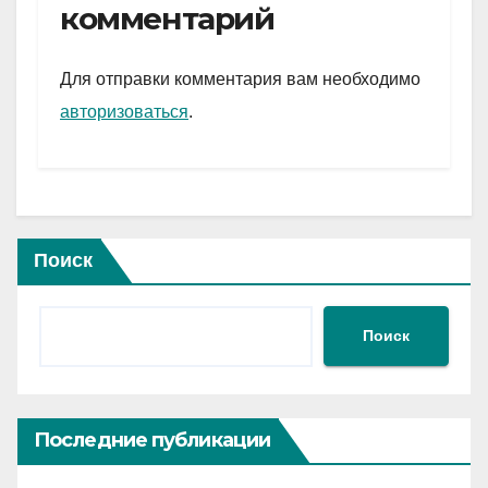
gr
s
а
комментарий
a
A
в
m
p
и
Для отправки комментария вам необходимо
p
ть
авторизоваться
.
Поиск
Поиск
Последние публикации