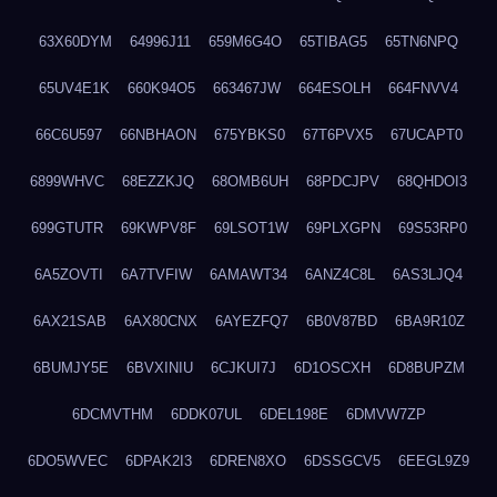
63X60DYM
64996J11
659M6G4O
65TIBAG5
65TN6NPQ
65UV4E1K
660K94O5
663467JW
664ESOLH
664FNVV4
66C6U597
66NBHAON
675YBKS0
67T6PVX5
67UCAPT0
6899WHVC
68EZZKJQ
68OMB6UH
68PDCJPV
68QHDOI3
699GTUTR
69KWPV8F
69LSOT1W
69PLXGPN
69S53RP0
6A5ZOVTI
6A7TVFIW
6AMAWT34
6ANZ4C8L
6AS3LJQ4
6AX21SAB
6AX80CNX
6AYEZFQ7
6B0V87BD
6BA9R10Z
6BUMJY5E
6BVXINIU
6CJKUI7J
6D1OSCXH
6D8BUPZM
6DCMVTHM
6DDK07UL
6DEL198E
6DMVW7ZP
6DO5WVEC
6DPAK2I3
6DREN8XO
6DSSGCV5
6EEGL9Z9