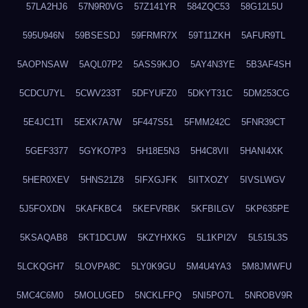
57LA2HJ6
57N9R0VG
57Z141YR
584ZQC53
58G12L5U
595U946N
59BSESDJ
59FRMR7X
59T11ZKH
5AFUR9TL
5AOPNSAW
5AQL07P2
5ASS9KJO
5AY4N3YE
5B3AF4SH
5CDCU7YL
5CWV233T
5DFYUFZ0
5DKYT31C
5DM253CG
5E4JC1TI
5EXK7A7W
5F447S51
5FMM242C
5FNR39CT
5GEF3377
5GYKO7P3
5H18E5N3
5H4C8VII
5HANI4XK
5HER0XEV
5HNS21Z8
5IFXGJFK
5IITXOZY
5IVSLWGV
5J5FOXDN
5KAFKBC4
5KEFVRBK
5KFBILGV
5KP635PE
5KSAQAB8
5KT1DCUW
5KZYHXKG
5L1KPI2V
5L515L3S
5LCKQGH7
5LOVPA8C
5LY0K9GU
5M4U4YA3
5M8JMWFU
5MC4C6M0
5MOLUGED
5NCKLFPQ
5NI5PO7L
5NROBV9R