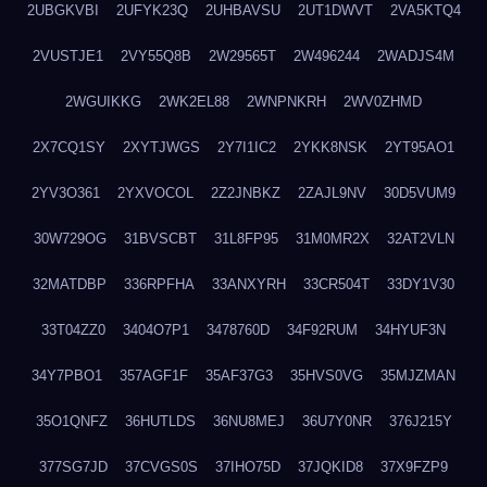
2UBGKVBI
2UFYK23Q
2UHBAVSU
2UT1DWVT
2VA5KTQ4
2VUSTJE1
2VY55Q8B
2W29565T
2W496244
2WADJS4M
2WGUIKKG
2WK2EL88
2WNPNKRH
2WV0ZHMD
2X7CQ1SY
2XYTJWGS
2Y7I1IC2
2YKK8NSK
2YT95AO1
2YV3O361
2YXVOCOL
2Z2JNBKZ
2ZAJL9NV
30D5VUM9
30W729OG
31BVSCBT
31L8FP95
31M0MR2X
32AT2VLN
32MATDBP
336RPFHA
33ANXYRH
33CR504T
33DY1V30
33T04ZZ0
3404O7P1
3478760D
34F92RUM
34HYUF3N
34Y7PBO1
357AGF1F
35AF37G3
35HVS0VG
35MJZMAN
35O1QNFZ
36HUTLDS
36NU8MEJ
36U7Y0NR
376J215Y
377SG7JD
37CVGS0S
37IHO75D
37JQKID8
37X9FZP9