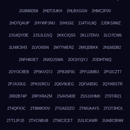
2G8M6D58
2HDT2UKH
2HLBXGGN
2HMC2F0V
2HO7QAUP
2HYWPJNU
2IIHI162
2J4TVL9Q
2JDKS9WZ
2JG4QYDE
2JSJLGSQ
2KKCIQS5
2KL1TDVU
2LCI7CW6
2LN9C5H3
2LVOI55N
2M7YMERZ
2MIQDBKK
2N165DB2
2NFH8OET
2NXDJSMA
2OC6YQYJ
2ODHTNIQ
2OYOC8EB
2P5KVO7J
2PB26F91
2PFU2MB3
2PGICZT7
2PJA33U1
2PK01RCU
2Q6V9UEG
2QFIABDG
2QYABSTR
2R02B74P
2RPXRAZM
2SAV54DE
2SS1XHM0
2T0TIR21
2T4QFIOC
2T8M8OOV
2TGAD2ZO
2TMUAAY5
2TOT3HO1
2TT1JPJ0
2TVCNBU8
2TWC2CET
2U1JCAWR
2UABCBNW