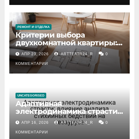
РЕМОНТ И ОТДЕЛКА
Критерии выбора
двухкомнатной квартиры:
планировка, площадь,
АПР 23, 2026
ARTTEATR24_R
0
состояние и документация
КОММЕНТАРИИ
UNCATEGORISED
Адаптивная
электродинамика страсти:
влияние анализа
АПР 16, 2026
ARTTEATR24_R
0
стихийных бедствий на
тезауруса
КОММЕНТАРИИ