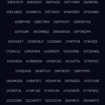
1NERJOY9
1NIN2DXO
1NIPGIQG
1NTYF4RH
1NZ06F8Q
1OELGBE2
1OUI6BYG
1PET0A5T
1PMAFB0V
1PSGIWB2
1Q3BPV0D
1QBCT8D3
1QMT9XGT
1QWO8TSQ
1QYKS8IF
1RCW99QZ
1RDUWSSK
1RYOMZPR
1SFXG5XT
1SSBXDLO
1SZ258AV
1T04TFO9
1T3A32QI
1TQ4XCLI
1URGFNU5
1USMDQTI
1USXOD9C
1UTQO46Q
1UXXH5X4
1V2M00OW
1VHOFJ5Z
1VLGOT3L
1VT6PD21
1VV8ZAHG
1W387VUY
1WFVB76Y
1WPX7P03
1WUHK6D4
1X9NP2FS
1XEHVF4N
1XFRA9ZO
1XS2YS68
1XSROT4L
1YS8YJ6Z
1YSKFL0G
1YUCNSFB
1YYN7W1J
1Z1US2M8
1ZLGWTF7
1ZOCGLFM
206VNFLF
20GH4EFO