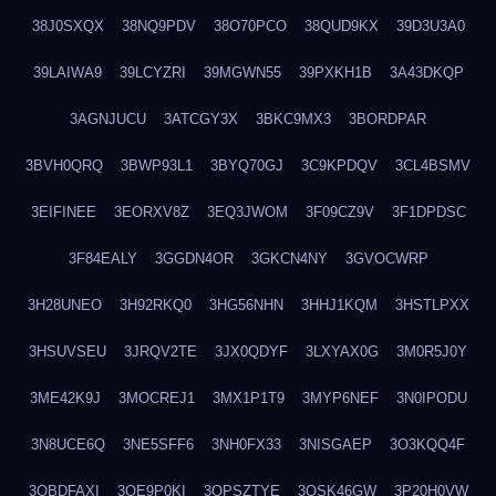
38J0SXQX
38NQ9PDV
38O70PCO
38QUD9KX
39D3U3A0
39LAIWA9
39LCYZRI
39MGWN55
39PXKH1B
3A43DKQP
3AGNJUCU
3ATCGY3X
3BKC9MX3
3BORDPAR
3BVH0QRQ
3BWP93L1
3BYQ70GJ
3C9KPDQV
3CL4BSMV
3EIFINEE
3EORXV8Z
3EQ3JWOM
3F09CZ9V
3F1DPDSC
3F84EALY
3GGDN4OR
3GKCN4NY
3GVOCWRP
3H28UNEO
3H92RKQ0
3HG56NHN
3HHJ1KQM
3HSTLPXX
3HSUVSEU
3JRQV2TE
3JX0QDYF
3LXYAX0G
3M0R5J0Y
3ME42K9J
3MOCREJ1
3MX1P1T9
3MYP6NEF
3N0IPODU
3N8UCE6Q
3NE5SFF6
3NH0FX33
3NISGAEP
3O3KQQ4F
3OBDFAXI
3OE9P0KI
3OPSZTYE
3OSK46GW
3P20H0VW