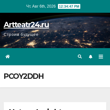
Перейти
Чт. Авг 6th, 2026
12:34:48 PM
к
содержанию
Artteatr24.ru
Строим будущее
PCOY2DDH