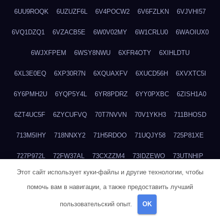
6UU9ROQK
6UZUZF6L
6V4POCW2
6V6FZLKN
6VJVHI57
6VQ1DZQ1
6VZACB5E
6W0V02MY
6W1CRLU0
6WAOIUX0
6WJXFPEM
6WSY8NWU
6XFR4OTY
6XIHLDTU
6XL3E0EQ
6XP30R7N
6XQUAXFV
6XUCD56H
6XVXTC5I
6Y6PMH2U
6YQP5Y4L
6YR8PDRZ
6YY0PXBC
6ZISH1A0
6ZT4UC5F
6ZYCUFVQ
70T7NVVN
70V1YKH3
711BHOSD
713M5IHY
718NNXY2
71H5RDOO
71UQJY58
725P81XE
727P972L
72FW37AL
73CXZZM4
73IDZEWO
73UTNHIP
Этот сайт использует куки-файлы и другие технологии, чтобы
73VKAF4E
740HGIUK
745ACL1O
74DPJX4S
74DVDXRM
помочь вам в навигации, а также предоставить лучший
74FGRN3A
7612HD1B
7651K273
76BJGQ4F
76G4013Z
пользовательский опыт.
OK
76HU4CRK
76LLJI2Y
7777M27H
77BED9B2
77BGMMG4