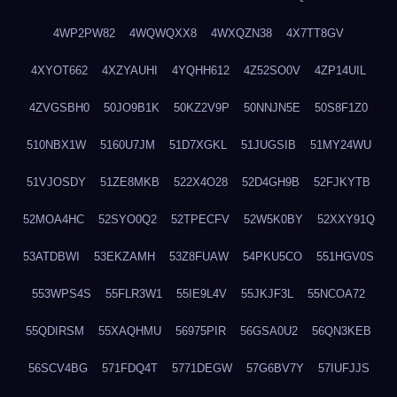
4WP2PW82
4WQWQXX8
4WXQZN38
4X7TT8GV
4XYOT662
4XZYAUHI
4YQHH612
4Z52SO0V
4ZP14UIL
4ZVGSBH0
50JO9B1K
50KZ2V9P
50NNJN5E
50S8F1Z0
510NBX1W
5160U7JM
51D7XGKL
51JUGSIB
51MY24WU
51VJOSDY
51ZE8MKB
522X4O28
52D4GH9B
52FJKYTB
52MOA4HC
52SYO0Q2
52TPECFV
52W5K0BY
52XXY91Q
53ATDBWI
53EKZAMH
53Z8FUAW
54PKU5CO
551HGV0S
553WPS4S
55FLR3W1
55IE9L4V
55JKJF3L
55NCOA72
55QDIRSM
55XAQHMU
56975PIR
56GSA0U2
56QN3KEB
56SCV4BG
571FDQ4T
5771DEGW
57G6BV7Y
57IUFJJS