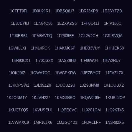
1CFFT9FI
1D9U2JR1
1DBSQ817
1DRJ3XP8
1E2BYTZD
1E8JEY8J
1EN94O56
1EZXAZS6
1FH0C41J
1FIP186C
1FJ0BB6J
1FM8AVFQ
1FP03I5E
1GL2VJGH
1GRISVQA
1GWILLXI
1H4L4ROK
1HAKMC6P
1HDB3VUY
1HHJEK58
1HR93CXT
1I70CGZX
1IASZ8H3
1IF86W04
1IHA2RU7
1IOKJ9IZ
1IOWA7OG
1IWGPKRW
1JEZBYO7
1JFVZL7X
1JKQPSW2
1JL35ZZ0
1JUOBZ9U
1JZ9UNM8
1K1OOBX2
1KJONM1Y
1KJVH227
1KMG68BO
1KQW0D9E
1KUB22OP
1KUC7YQ5
1KVUSEU1
1L0EECVC
1L92C1GM
1LO2KT45
1LVWMXC9
1MF16JX6
1MZGQ4D3
1N3AELFF
1N3R82X5