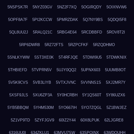
5NSPSK7R
5NYZ03GV
5NZ2F7XQ
5OGIRQDY
5OIXNVW6
5OPF8A7F
5PI2KCCW
5PMRZDAK
5Q7NY9BS
5QDQI5F8
5QL8UU2J
5RALQ21C
5RBG4E64
5RCDBBFD
5ROV8T2I
5RP6DWR8
5RZ72FTS
5RZPCFKF
5RZQDHMO
5SNLKYWW
5ST3XE0K
5T4RFJQE
5TDWI9U5
5TDWKNIX
5THBIEFD
5TVPRN5V
5UJY0QQ2
5UPNX603
5UUMB8OT
5V5K9CVS
5VB3LIYB
5VTXJVNC
5VVNNS1S
5XJ2MR7Y
5XSF9JLS
5XU6ZP3A
5Y0HCRBH
5Y1QS60T
5Y86UZX6
5YB5BBQM
5YHM530M
5YO667IH
5YO7ZQGL
5Z1BWJEZ
5Z1VP9TD
5ZYFJGV9
60IZ2Y44
60X8LPUK
62LJGRE8
6316UU0I
634ZKLU1
63MVU7SW
63SPQINX
63WDQUHH