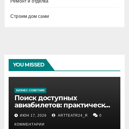
Ремонт и отделка
Строим дом сами
YOU MISSED
БИЗНЕС СОВЕТНИК
Поиск доступных
авиабилетов: практические
рекомендации
ИЮН 17, 2026
ARTTEATR24_R
0
КОММЕНТАРИИ