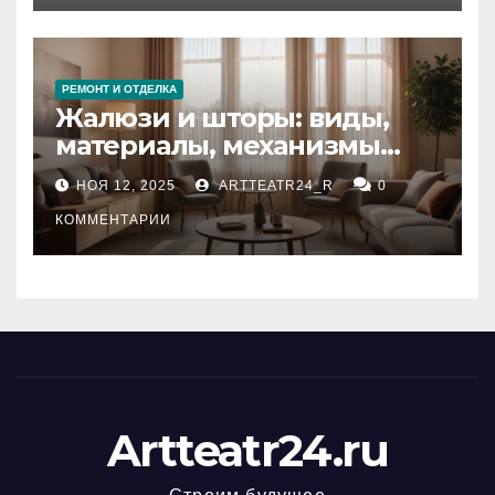
РЕМОНТ И ОТДЕЛКА
Жалюзи и шторы: виды,
материалы, механизмы
управления и уход
НОЯ 12, 2025
ARTTEATR24_R
0
КОММЕНТАРИИ
Artteatr24.ru