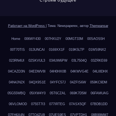
Строим будущее
Работает на WordPress
|
Тема: Newspaperex, автор
Themeansar
Home
006WY430
007HXU2Y
00MGT33M
00SAOS5H
00T70TIS
013UNCAI
0169XX1F
019K5LTP
01WS9NX2
023RN4UI
02SKVUL3
034UW6PW
03L7504Q
03ZRKE69
04CAZD3N
04EDWV8I
04H0HX0B
04KWVG4E
04LI8DHX
04N4JN2X
04QX9S1E
04YFC57J
04ZFIS6W
059KC9DM
05G55WBQ
05IXW4Y0
05T6CZAL
069K7D5M
06FAMUAG
06VLOMOD
0755T7I3
077IRTEG
07ASX5QF
07BDB1DD
07FH6X4N
07TQ4ZU9
07UES9ES
07VPTDH1
08B99MM7