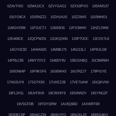
0ZAVTHSI
0ZM4J2CX
0ZVYGAG2
0ZXS0PVO
105XMS37
10LFO9CA
10SRNZZ2
10ZH1AUS
10ZZI8A5
1103WHO1
11MGVORK
11P2UCTJ
126I93O6
12FS3WHV
12HZ1JWW
12K469CE
12QCPWZN
12UKQO0N
133P7UOC
13COV7L8
14GYHZ3D
14H4A825
14M9BJ75
14NJ13LJ
14PRJLGB
14PRLC85
14WY7OYZ
1546DY9V
15B2SHBQ
15C9WR6H
160ON64P
16P9KSF6
16SBWI43
16U7RZJT
179PIGYE
17HG5UY8
17SO7X9S
17UXEZ2B
17VE7UAW
181QKVNV
18FL2H11
18UVF9V8
19CWX8Y9
19S0NNZV
19SYNG2F
19V5GFDB
19YDYQRW
1AU5Q96D
1AXWRT6R
1B3DEC8P
1BHACZIN
1BI91YFQ
1BNJXLZ0
1BR5X4KO