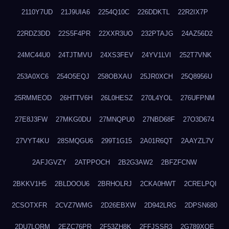
2110Y7UD
21J9UIA6
2254Q10C
226DDKTL
22R2IX7P
22RDZ3DD
22S5F4PR
22XXR3UO
232PTAJG
24AZ56D2
24MC44U0
24TJTMVU
24XS3FEV
24YV1LVI
252T7VNK
253A0XC6
254O5EQJ
258OBXAU
25JR0XCH
25Q8956U
25RMMEOD
26HTTV6H
26L0HESZ
270L4YOL
276UFPNM
27E8J3FW
27MKG0DU
27MNQPU0
27NBD68F
27O3D674
27VYT4KU
28SMQGU6
299T1G15
2A01R6QT
2AAYZL7V
2AFJGVZY
2ATPPOCH
2B2G3AW2
2BFZFCNW
2BKKV1H5
2BLDOOU6
2BRHOLRJ
2CKA0HWT
2CRELPQI
2CSOTXFR
2CVZ7WMG
2D26EBXW
2D942LRG
2DPSN680
2DU7LORM
2EZC76PR
2F53ZH8K
2FFJSSR3
2G789XQE