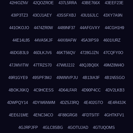
42HIOZNV
42QOZROE
437L5RRA
43BE766X
43EEF23E
43IP3TZ3
43OJ1AEY
43SSFXBJ
43U16JLC
43XY7A9N
441OKOJO
4474ZR0W
4489NF37
44AFGVXY
44CGH1H9
44E14L85
44VA5KJF
44XI8AFW
45A3IPS9
4601IURZ
46DGB3L9
46DLKJV6
46KT56QV
4728GJZN
47CQFY0O
47JMVITW
47TRZS70
47W8J2J2
48QJBQ0X
49MZ8W4O
49R1GYE9
49SPF3MJ
49WWVPJU
4B13IA3F
4B1N5SGO
4BOKJ6KQ
4C9HCESS
4D64LFAR
4D90P4CC
4DV2LKB3
4DWPQY14
4DYW6NWM
4DZ5J3RQ
4E402GTO
4E4R43JK
4EE6J1ME
4ENC34CO
4F88GRG8
4FDT5ITF
4GHTKFV1
4GJRPJFP
4GLC8SBG
4GOTUJAD
4GTUQOMS