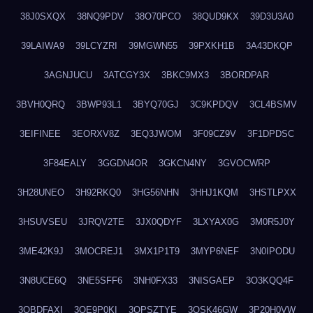
38J0SXQX
38NQ9PDV
38O70PCO
38QUD9KX
39D3U3A0
39LAIWA9
39LCYZRI
39MGWN55
39PXKH1B
3A43DKQP
3AGNJUCU
3ATCGY3X
3BKC9MX3
3BORDPAR
3BVH0QRQ
3BWP93L1
3BYQ70GJ
3C9KPDQV
3CL4BSMV
3EIFINEE
3EORXV8Z
3EQ3JWOM
3F09CZ9V
3F1DPDSC
3F84EALY
3GGDN4OR
3GKCN4NY
3GVOCWRP
3H28UNEO
3H92RKQ0
3HG56NHN
3HHJ1KQM
3HSTLPXX
3HSUVSEU
3JRQV2TE
3JX0QDYF
3LXYAX0G
3M0R5J0Y
3ME42K9J
3MOCREJ1
3MX1P1T9
3MYP6NEF
3N0IPODU
3N8UCE6Q
3NE5SFF6
3NH0FX33
3NISGAEP
3O3KQQ4F
3OBDFAXI
3OE9P0KI
3OPSZTYE
3OSK46GW
3P20H0VW