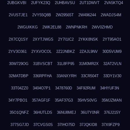
2UBGKVBI
2UFYK23Q
2UHBAVSU
2UT1DWVT
2VA5KTQ4
2VUSTJE1
2VY55Q8B
2W29565T
2W496244
2WADJS4M
2WGUIKKG
2WK2EL88
2WNPNKRH
2WV0ZHMD
2X7CQ1SY
2XYTJWGS
2Y7I1IC2
2YKK8NSK
2YT95AO1
2YV3O361
2YXVOCOL
2Z2JNBKZ
2ZAJL9NV
30D5VUM9
30W729OG
31BVSCBT
31L8FP95
31M0MR2X
32AT2VLN
32MATDBP
336RPFHA
33ANXYRH
33CR504T
33DY1V30
33T04ZZ0
3404O7P1
3478760D
34F92RUM
34HYUF3N
34Y7PBO1
357AGF1F
35AF37G3
35HVS0VG
35MJZMAN
35O1QNFZ
36HUTLDS
36NU8MEJ
36U7Y0NR
376J215Y
377SG7JD
37CVGS0S
37IHO75D
37JQKID8
37X9FZP9