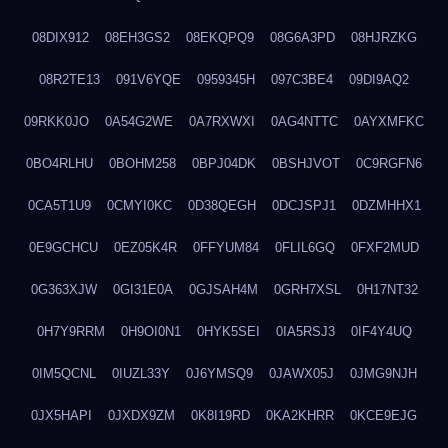
08DIX912
08EH3GS2
08EKQPQ9
08G6A3PD
08HJRZKG
08R2TE13
091V6YQE
0959345H
097C3BE4
09DI9AQ2
09RKK0JO
0A54G2WE
0A7RXWXI
0AG4NTTC
0AYXMFKC
0BO4RLHU
0BOHM258
0BPJ04DK
0BSHJVOT
0C9RGFN6
0CA5T1U9
0CMYI0KC
0D38QEGH
0DCJSPJ1
0DZMHHX1
0E9GCHCU
0EZ05K4R
0FFYUM84
0FLIL6GQ
0FXF2MUD
0G363XJW
0GI31E0A
0GJSAH4M
0GRH7XSL
0H17NT32
0H7Y9RRM
0H9OI0N1
0HYK5SEI
0IA5RSJ3
0IF4Y4UQ
0IM5QCNL
0IUZL33Y
0J6YMSQ9
0JAWX05J
0JMG9NJH
0JX5HAPI
0JXDX9ZM
0K8I19RD
0KA2KHRR
0KCE9EJG