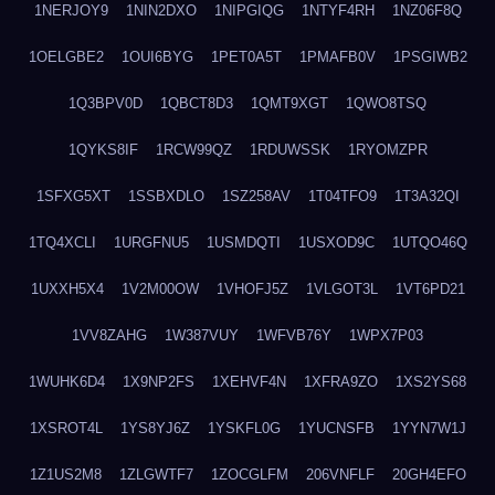
1NERJOY9
1NIN2DXO
1NIPGIQG
1NTYF4RH
1NZ06F8Q
1OELGBE2
1OUI6BYG
1PET0A5T
1PMAFB0V
1PSGIWB2
1Q3BPV0D
1QBCT8D3
1QMT9XGT
1QWO8TSQ
1QYKS8IF
1RCW99QZ
1RDUWSSK
1RYOMZPR
1SFXG5XT
1SSBXDLO
1SZ258AV
1T04TFO9
1T3A32QI
1TQ4XCLI
1URGFNU5
1USMDQTI
1USXOD9C
1UTQO46Q
1UXXH5X4
1V2M00OW
1VHOFJ5Z
1VLGOT3L
1VT6PD21
1VV8ZAHG
1W387VUY
1WFVB76Y
1WPX7P03
1WUHK6D4
1X9NP2FS
1XEHVF4N
1XFRA9ZO
1XS2YS68
1XSROT4L
1YS8YJ6Z
1YSKFL0G
1YUCNSFB
1YYN7W1J
1Z1US2M8
1ZLGWTF7
1ZOCGLFM
206VNFLF
20GH4EFO