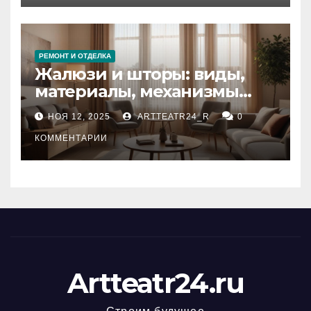
РЕМОНТ И ОТДЕЛКА
Жалюзи и шторы: виды,
материалы, механизмы
управления и уход
НОЯ 12, 2025
ARTTEATR24_R
0
КОММЕНТАРИИ
Artteatr24.ru