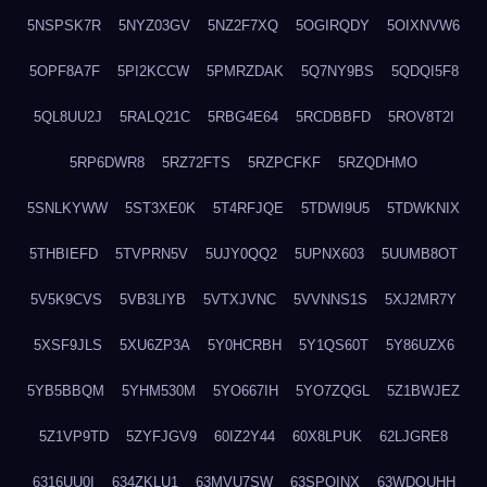
5NSPSK7R
5NYZ03GV
5NZ2F7XQ
5OGIRQDY
5OIXNVW6
5OPF8A7F
5PI2KCCW
5PMRZDAK
5Q7NY9BS
5QDQI5F8
5QL8UU2J
5RALQ21C
5RBG4E64
5RCDBBFD
5ROV8T2I
5RP6DWR8
5RZ72FTS
5RZPCFKF
5RZQDHMO
5SNLKYWW
5ST3XE0K
5T4RFJQE
5TDWI9U5
5TDWKNIX
5THBIEFD
5TVPRN5V
5UJY0QQ2
5UPNX603
5UUMB8OT
5V5K9CVS
5VB3LIYB
5VTXJVNC
5VVNNS1S
5XJ2MR7Y
5XSF9JLS
5XU6ZP3A
5Y0HCRBH
5Y1QS60T
5Y86UZX6
5YB5BBQM
5YHM530M
5YO667IH
5YO7ZQGL
5Z1BWJEZ
5Z1VP9TD
5ZYFJGV9
60IZ2Y44
60X8LPUK
62LJGRE8
6316UU0I
634ZKLU1
63MVU7SW
63SPQINX
63WDQUHH