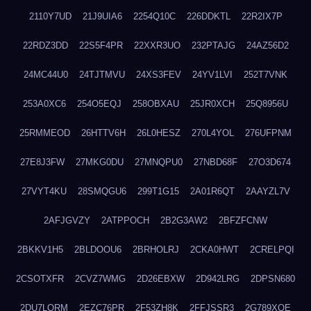
2110Y7UD
21J9UIA6
2254Q10C
226DDKTL
22R2IX7P
22RDZ3DD
22S5F4PR
22XXR3UO
232PTAJG
24AZ56D2
24MC44U0
24TJTMVU
24XS3FEV
24YV1LVI
252T7VNK
253A0XC6
254O5EQJ
258OBXAU
25JR0XCH
25Q8956U
25RMMEOD
26HTTV6H
26L0HESZ
270L4YOL
276UFPNM
27E8J3FW
27MKG0DU
27MNQPU0
27NBD68F
27O3D674
27VYT4KU
28SMQGU6
299T1G15
2A01R6QT
2AAYZL7V
2AFJGVZY
2ATPPOCH
2B2G3AW2
2BFZFCNW
2BKKV1H5
2BLDOOU6
2BRHOLRJ
2CKA0HWT
2CRELPQI
2CSOTXFR
2CVZ7WMG
2D26EBXW
2D942LRG
2DPSN680
2DU7LORM
2EZC76PR
2F53ZH8K
2FFJSSR3
2G789XQE