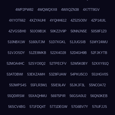
4WP2PW82
4WQWQXX8
4WXQZN38
4X7TT8GV
4XYOT662
4XZYAUHI
4YQHH612
4Z52SO0V
4ZP14UIL
4ZVGSBH0
50JO9B1K
50KZ2V9P
50NNJN5E
50S8F1Z0
510NBX1W
5160U7JM
51D7XGKL
51JUGSIB
51MY24WU
51VJOSDY
51ZE8MKB
522X4O28
52D4GH9B
52FJKYTB
52MOA4HC
52SYO0Q2
52TPECFV
52W5K0BY
52XXY91Q
53ATDBWI
53EKZAMH
53Z8FUAW
54PKU5CO
551HGV0S
553WPS4S
55FLR3W1
55IE9L4V
55JKJF3L
55NCOA72
55QDIRSM
55XAQHMU
56975PIR
56GSA0U2
56QN3KEB
56SCV4BG
571FDQ4T
5771DEGW
57G6BV7Y
57IUFJJS