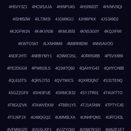
4H5VY3Z1
4HCW1AJA
4HINPU4S
4HSR603T
4HVMV9QI
4I5H850W
4IL73M3I
4JGM8GIJ
4JH8IPKK
4JS349D2
4K2GFW1N
4K4KVN36
4KML855I
4KNS3G0Y
4KQJIFMI
4KWTO3AT
4LXNH9M8
4M8RR8DW
4NNSAVOG
4NOFJHTI
4NRBYMY1
4O9WC0SL
4ORR508B
4P5VX889
4PE2DGG9
4PW810LS
4Q1M7Q60
4QAHYG43
4QHYCH8B
4QL610TS
4QRSJ753
4QVTMIC5
4QXRDQN7
4S31TENQ
4SGZZGF9
4SHI3FUE
4SRMCB32
4SYJTR01
4T4UXTTO
4T8GUZVK
4TAWVEKW
4TBBI1Y5
4TJ1ASNW
4TPTYC45
4TSJ6PJX
4U48QGQ2
4UMM8LXA
4UNHPQM1
4URT243L
4VFMWJZ0
4VGSLXPJ
4VJZYO02
4VNW7KSQ
4W6ZE1F7