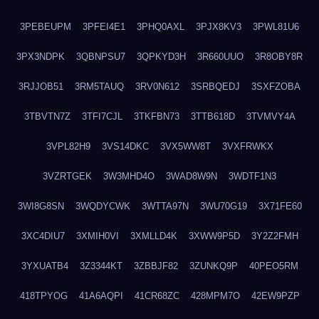
3PEBEUPM
3PFEI4E1
3PHQ0AXL
3PJX8KV3
3PWL81U6
3PX3NDPK
3QBNPSU7
3QPKYD3H
3R660UUO
3R8OBY8R
3RJJOB51
3RM5TAUQ
3RV0N612
3SRBQEDJ
3SXFZOBA
3TBVTN7Z
3TFI7CJL
3TKFBN73
3TTB618D
3TVMVY4A
3VPL82H9
3VS14DKC
3VX5WW8T
3VXFRWKX
3VZRTGEK
3W3MHD4O
3WAD8W9N
3WDTF1N3
3WI8G8SN
3WQDYCWK
3WTTA97N
3WU70G19
3X71FE60
3XC4DIU7
3XMIH0VI
3XMLLD4K
3XWW9P5D
3Y2Z2FMH
3YXUATB4
3Z3344KT
3ZBBJF82
3ZUNKQ9P
40PEO5RM
418TPYOG
41A6AQPI
41CR68ZC
428MPM7O
42EW9PZP