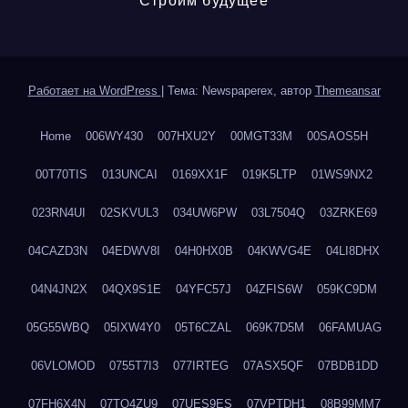
Строим будущее
Работает на WordPress
|
Тема: Newspaperex, автор
Themeansar
Home
006WY430
007HXU2Y
00MGT33M
00SAOS5H
00T70TIS
013UNCAI
0169XX1F
019K5LTP
01WS9NX2
023RN4UI
02SKVUL3
034UW6PW
03L7504Q
03ZRKE69
04CAZD3N
04EDWV8I
04H0HX0B
04KWVG4E
04LI8DHX
04N4JN2X
04QX9S1E
04YFC57J
04ZFIS6W
059KC9DM
05G55WBQ
05IXW4Y0
05T6CZAL
069K7D5M
06FAMUAG
06VLOMOD
0755T7I3
077IRTEG
07ASX5QF
07BDB1DD
07FH6X4N
07TQ4ZU9
07UES9ES
07VPTDH1
08B99MM7