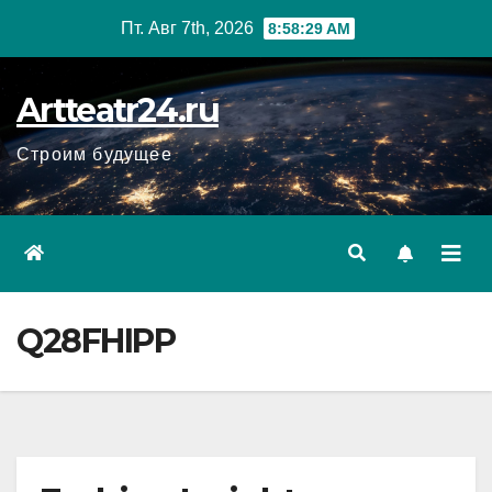
Перейти
Пт. Авг 7th, 2026
8:58:30 AM
к
содержанию
Artteatr24.ru
Строим будущее
Q28FHIPP