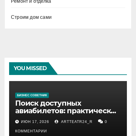
Ремонт и отделка
Строим дом сами
YOU MISSED
БИЗНЕС СОВЕТНИК
Поиск доступных
авиабилетов: практические
рекомендации
ИЮН 17, 2026
ARTTEATR24_R
0
КОММЕНТАРИИ