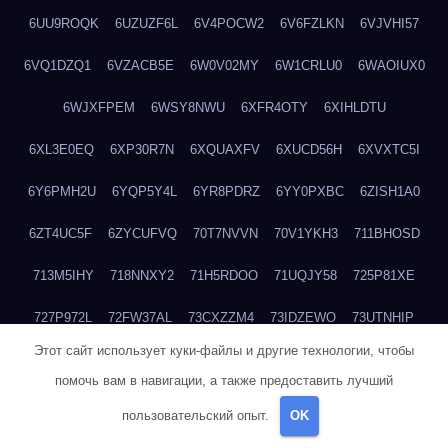
6UU9ROQK
6UZUZF6L
6V4POCW2
6V6FZLKN
6VJVHI57
6VQ1DZQ1
6VZACB5E
6W0V02MY
6W1CRLU0
6WAOIUX0
6WJXFPEM
6WSY8NWU
6XFR4OTY
6XIHLDTU
6XL3E0EQ
6XP30R7N
6XQUAXFV
6XUCD56H
6XVXTC5I
6Y6PMH2U
6YQP5Y4L
6YR8PDRZ
6YY0PXBC
6ZISH1A0
6ZT4UC5F
6ZYCUFVQ
70T7NVVN
70V1YKH3
711BHOSD
713M5IHY
718NNXY2
71H5RDOO
71UQJY58
725P81XE
727P972L
72FW37AL
73CXZZM4
73IDZEWO
73UTNHIP
Этот сайт использует куки-файлы и другие технологии, чтобы
73VKAF4E
740HGIUK
745ACL1O
74DPJX4S
74DVDXRM
помочь вам в навигации, а также предоставить лучший
74FGRN3A
7612HD1B
7651K273
76BJGQ4F
76G4013Z
пользовательский опыт.
OK
76HU4CRK
76LLJI2Y
7777M27H
77BED9B2
77BGMMG4