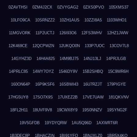
0ZAVTHSI
0ZM4J2CX
0ZVYGAG2
0ZXS0PVO
105XMS37
10LFO9CA
10SRNZZ2
10ZH1AUS
10ZZI8A5
1103WHO1
11MGVORK
11P2UCTJ
126I93O6
12FS3WHV
12HZ1JWW
12K469CE
12QCPWZN
12UKQO0N
133P7UOC
13COV7L8
14GYHZ3D
14H4A825
14M9BJ75
14NJ13LJ
14PRJLGB
14PRLC85
14WY7OYZ
1546DY9V
15B2SHBQ
15C9WR6H
160ON64P
16P9KSF6
16SBWI43
16U7RZJT
179PIGYE
17HG5UY8
17SO7X9S
17UXEZ2B
17VE7UAW
181QKVNV
18FL2H11
18UVF9V8
19CWX8Y9
19S0NNZV
19SYNG2F
19V5GFDB
19YDYQRW
1AU5Q96D
1AXWRT6R
1B3DEC8P
1BHACZIN
1BI91YFQ
1BNJXLZ0
1BR5X4KO