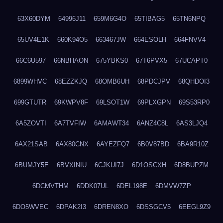
63X60DYM
64996J11
659M6G4O
65TIBAG5
65TN6NPQ
65UV4E1K
660K94O5
663467JW
664ESOLH
664FNVV4
66C6U597
66NBHAON
675YBKS0
67T6PVX5
67UCAPT0
6899WHVC
68EZZKJQ
68OMB6UH
68PDCJPV
68QHDOI3
699GTUTR
69KWPV8F
69LSOT1W
69PLXGPN
69S53RP0
6A5ZOVTI
6A7TVFIW
6AMAWT34
6ANZ4C8L
6AS3LJQ4
6AX21SAB
6AX80CNX
6AYEZFQ7
6B0V87BD
6BA9R10Z
6BUMJY5E
6BVXINIU
6CJKUI7J
6D1OSCXH
6D8BUPZM
6DCMVTHM
6DDK07UL
6DEL198E
6DMVW7ZP
6DO5WVEC
6DPAK2I3
6DREN8XO
6DSSGCV5
6EEGL9Z9