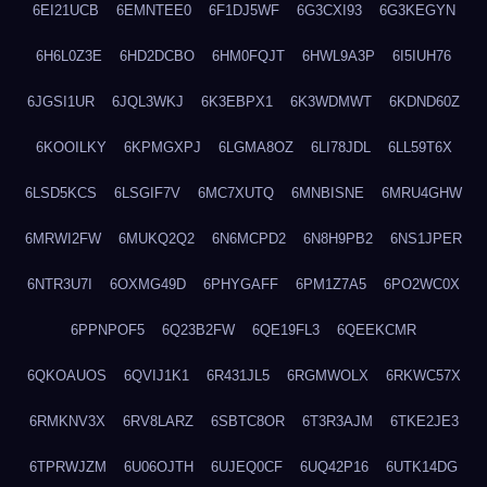
6EI21UCB
6EMNTEE0
6F1DJ5WF
6G3CXI93
6G3KEGYN
6H6L0Z3E
6HD2DCBO
6HM0FQJT
6HWL9A3P
6I5IUH76
6JGSI1UR
6JQL3WKJ
6K3EBPX1
6K3WDMWT
6KDND60Z
6KOOILKY
6KPMGXPJ
6LGMA8OZ
6LI78JDL
6LL59T6X
6LSD5KCS
6LSGIF7V
6MC7XUTQ
6MNBISNE
6MRU4GHW
6MRWI2FW
6MUKQ2Q2
6N6MCPD2
6N8H9PB2
6NS1JPER
6NTR3U7I
6OXMG49D
6PHYGAFF
6PM1Z7A5
6PO2WC0X
6PPNPOF5
6Q23B2FW
6QE19FL3
6QEEKCMR
6QKOAUOS
6QVIJ1K1
6R431JL5
6RGMWOLX
6RKWC57X
6RMKNV3X
6RV8LARZ
6SBTC8OR
6T3R3AJM
6TKE2JE3
6TPRWJZM
6U06OJTH
6UJEQ0CF
6UQ42P16
6UTK14DG