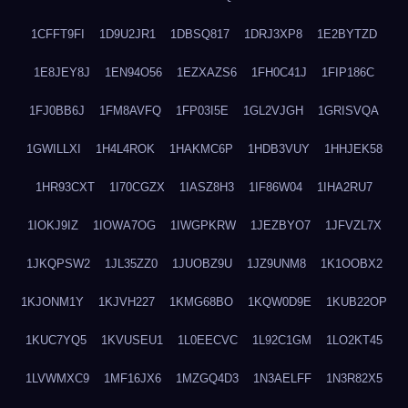
1CFFT9FI
1D9U2JR1
1DBSQ817
1DRJ3XP8
1E2BYTZD
1E8JEY8J
1EN94O56
1EZXAZS6
1FH0C41J
1FIP186C
1FJ0BB6J
1FM8AVFQ
1FP03I5E
1GL2VJGH
1GRISVQA
1GWILLXI
1H4L4ROK
1HAKMC6P
1HDB3VUY
1HHJEK58
1HR93CXT
1I70CGZX
1IASZ8H3
1IF86W04
1IHA2RU7
1IOKJ9IZ
1IOWA7OG
1IWGPKRW
1JEZBYO7
1JFVZL7X
1JKQPSW2
1JL35ZZ0
1JUOBZ9U
1JZ9UNM8
1K1OOBX2
1KJONM1Y
1KJVH227
1KMG68BO
1KQW0D9E
1KUB22OP
1KUC7YQ5
1KVUSEU1
1L0EECVC
1L92C1GM
1LO2KT45
1LVWMXC9
1MF16JX6
1MZGQ4D3
1N3AELFF
1N3R82X5