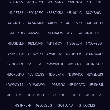
42HIOZNV
42QOZROE
437L5RRA
43BE766X
43EEF23E
43IP3TZ3
43OJ1AEY
43SSFXBJ
43U16JLC
43XY7A9N
441OKOJO
4474ZR0W
4489NF37
44AFGVXY
44CGH1H9
44E14L85
44VA5KJF
44XI8AFW
45A3IPS9
4601IURZ
46DGB3L9
46DLKJV6
46KT56QV
4728GJZN
47CQFY0O
47JMVITW
47TRZS70
47W8J2J2
48QJBQ0X
49MZ8W4O
49R1GYE9
49SPF3MJ
49WWVPJU
4B13IA3F
4B1N5SGO
4BOKJ6KQ
4C9HCESS
4D64LFAR
4D90P4CC
4DV2LKB3
4DWPQY14
4DYW6NWM
4DZ5J3RQ
4E402GTO
4E4R43JK
4EE6J1ME
4ENC34CO
4F88GRG8
4FDT5ITF
4GHTKFV1
4GJRPJFP
4GLC8SBG
4GOTUJAD
4GTUQOMS