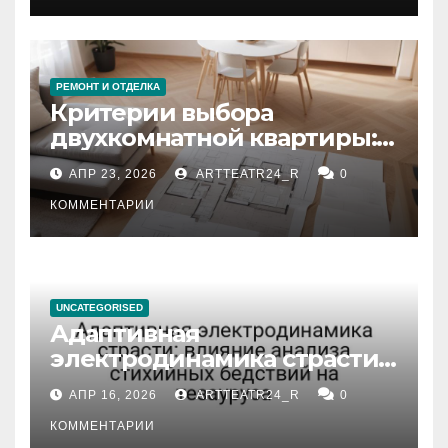
РЕМОНТ И ОТДЕЛКА
Критерии выбора
двухкомнатной квартиры:
планировка, площадь,
АПР 23, 2026
ARTTEATR24_R
0
состояние и документация
КОММЕНТАРИИ
UNCATEGORISED
Адаптивная
электродинамика страсти:
влияние анализа
АПР 16, 2026
ARTTEATR24_R
0
стихийных бедствий на
тезауруса
КОММЕНТАРИИ