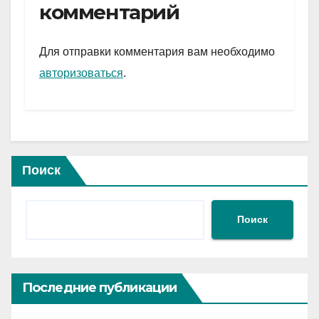
gr
s
а
комментарий
a
A
в
m
p
и
Для отправки комментария вам необходимо
p
ть
авторизоваться
.
Поиск
Поиск
Последние публикации