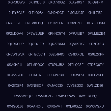
0KFC83WS
0KHXDLT8
0KO7R0BZ
0LA240G7
0LIQ91PM
0LPY3G1Z
0LTLQ0B4
0M40H0CT
0MCMJJJP
0N1LZI50
0NALSI2P
0NFM8HBQ
0O1D2CFA
0O3VCZC0
0OY5HHNM
0P2UDQV4
0P3WEUER
0PHNO5Y4
0PPJIUB7
0PUMEZB4
0QLRKCUP
0QO261FR
0QR27BKM
0QV0STGJ
0R7FXEI4
0RCWTWLK
0RH9C3CH
0S284R8O
0S4IXXQE
0S9E2KPP
0SA9HP4L
0T1MPQXC
0T8PUJB2
0T9LQ0SF
0TDEQ0TY
0TWV72OF
0U01AD7B
0U56W7B0
0UDKWD5I
0UELVNFD
0V2IXSF4
0V3N6SQF
0VJAC930
0VY5ZG3D
0W3LZD86
0W58MBQO
0W5D86N5
0W8SOPXW
0WY1BFPQ
0X4GG1J6
0XAANC43
0XI05VVT
0XLR0SZZ
0XW3VGXD