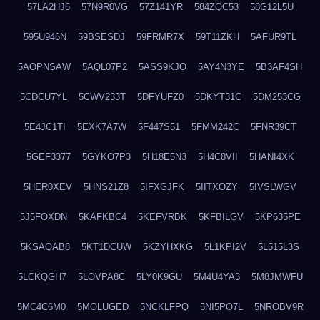
57LA2HJ6
57N9R0VG
57Z141YR
584ZQC53
58G12L5U
595U946N
59BSESDJ
59FRMR7X
59T11ZKH
5AFUR9TL
5AOPNSAW
5AQL07P2
5ASS9KJO
5AY4N3YE
5B3AF4SH
5CDCU7YL
5CWV233T
5DFYUFZ0
5DKYT31C
5DM253CG
5E4JC1TI
5EXK7A7W
5F447S51
5FMM242C
5FNR39CT
5GEF3377
5GYKO7P3
5H18E5N3
5H4C8VII
5HANI4XK
5HER0XEV
5HNS21Z8
5IFXGJFK
5IITXOZY
5IVSLWGV
5J5FOXDN
5KAFKBC4
5KEFVRBK
5KFBILGV
5KP635PE
5KSAQAB8
5KT1DCUW
5KZYHXKG
5L1KPI2V
5L515L3S
5LCKQGH7
5LOVPA8C
5LY0K9GU
5M4U4YA3
5M8JMWFU
5MC4C6M0
5MOLUGED
5NCKLFPQ
5NI5PO7L
5NROBV9R