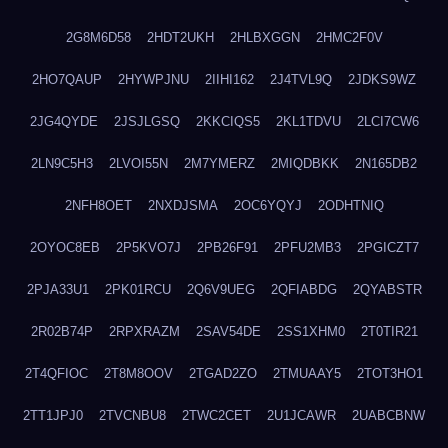
2G8M6D58
2HDT2UKH
2HLBXGGN
2HMC2F0V
2HO7QAUP
2HYWPJNU
2IIHI162
2J4TVL9Q
2JDKS9WZ
2JG4QYDE
2JSJLGSQ
2KKCIQS5
2KL1TDVU
2LCI7CW6
2LN9C5H3
2LVOI55N
2M7YMERZ
2MIQDBKK
2N165DB2
2NFH8OET
2NXDJSMA
2OC6YQYJ
2ODHTNIQ
2OYOC8EB
2P5KVO7J
2PB26F91
2PFU2MB3
2PGICZT7
2PJA33U1
2PK01RCU
2Q6V9UEG
2QFIABDG
2QYABSTR
2R02B74P
2RPXRAZM
2SAV54DE
2SS1XHM0
2T0TIR21
2T4QFIOC
2T8M8OOV
2TGAD2ZO
2TMUAAY5
2TOT3HO1
2TT1JPJ0
2TVCNBU8
2TWC2CET
2U1JCAWR
2UABCBNW