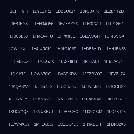
1CFFT9FI
1D9U2JR1
1DBSQ817
1DRJ3XP8
1E2BYTZD
1E8JEY8J
1EN94O56
1EZXAZS6
1FH0C41J
1FIP186C
1FJ0BB6J
1FM8AVFQ
1FP03I5E
1GL2VJGH
1GRISVQA
1GWILLXI
1H4L4ROK
1HAKMC6P
1HDB3VUY
1HHJEK58
1HR93CXT
1I70CGZX
1IASZ8H3
1IF86W04
1IHA2RU7
1IOKJ9IZ
1IOWA7OG
1IWGPKRW
1JEZBYO7
1JFVZL7X
1JKQPSW2
1JL35ZZ0
1JUOBZ9U
1JZ9UNM8
1K1OOBX2
1KJONM1Y
1KJVH227
1KMG68BO
1KQW0D9E
1KUB22OP
1KUC7YQ5
1KVUSEU1
1L0EECVC
1L92C1GM
1LO2KT45
1LVWMXC9
1MF16JX6
1MZGQ4D3
1N3AELFF
1N3R82X5