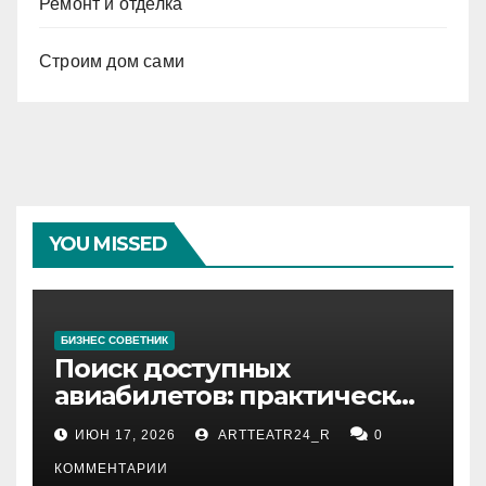
Ремонт и отделка
Строим дом сами
YOU MISSED
БИЗНЕС СОВЕТНИК
Поиск доступных
авиабилетов: практические
рекомендации
ИЮН 17, 2026
ARTTEATR24_R
0
КОММЕНТАРИИ