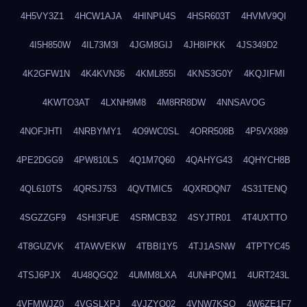
4H5VY3Z1
4HCW1AJA
4HINPU4S
4HSR603T
4HVMV9QI
4I5H850W
4IL73M3I
4JGM8GIJ
4JH8IPKK
4JS349D2
4K2GFW1N
4K4KVN36
4KML855I
4KNS3G0Y
4KQJIFMI
4KWTO3AT
4LXNH9M8
4M8RR8DW
4NNSAVOG
4NOFJHTI
4NRBYMY1
4O9WC0SL
4ORR508B
4P5VX889
4PE2DGG9
4PW810LS
4Q1M7Q60
4QAHYG43
4QHYCH8B
4QL610TS
4QRSJ753
4QVTMIC5
4QXRDQN7
4S31TENQ
4SGZZGF9
4SHI3FUE
4SRMCB32
4SYJTR01
4T4UXTTO
4T8GUZVK
4TAWVEKW
4TBBI1Y5
4TJ1ASNW
4TPTYC45
4TSJ6PJX
4U48QGQ2
4UMM8LXA
4UNHPQM1
4URT243L
4VFMWJZ0
4VGSLXPJ
4VJZYO02
4VNW7KSQ
4W6ZE1F7