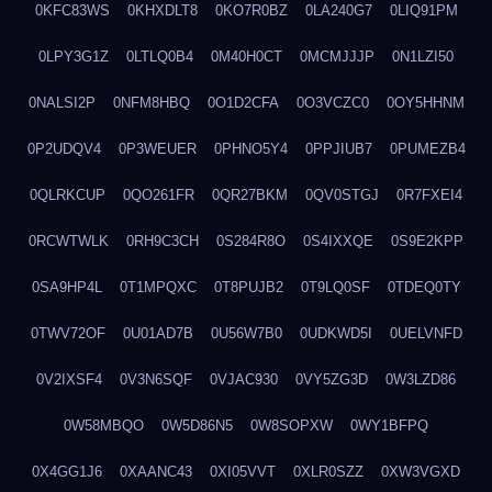
0KFC83WS
0KHXDLT8
0KO7R0BZ
0LA240G7
0LIQ91PM
0LPY3G1Z
0LTLQ0B4
0M40H0CT
0MCMJJJP
0N1LZI50
0NALSI2P
0NFM8HBQ
0O1D2CFA
0O3VCZC0
0OY5HHNM
0P2UDQV4
0P3WEUER
0PHNO5Y4
0PPJIUB7
0PUMEZB4
0QLRKCUP
0QO261FR
0QR27BKM
0QV0STGJ
0R7FXEI4
0RCWTWLK
0RH9C3CH
0S284R8O
0S4IXXQE
0S9E2KPP
0SA9HP4L
0T1MPQXC
0T8PUJB2
0T9LQ0SF
0TDEQ0TY
0TWV72OF
0U01AD7B
0U56W7B0
0UDKWD5I
0UELVNFD
0V2IXSF4
0V3N6SQF
0VJAC930
0VY5ZG3D
0W3LZD86
0W58MBQO
0W5D86N5
0W8SOPXW
0WY1BFPQ
0X4GG1J6
0XAANC43
0XI05VVT
0XLR0SZZ
0XW3VGXD