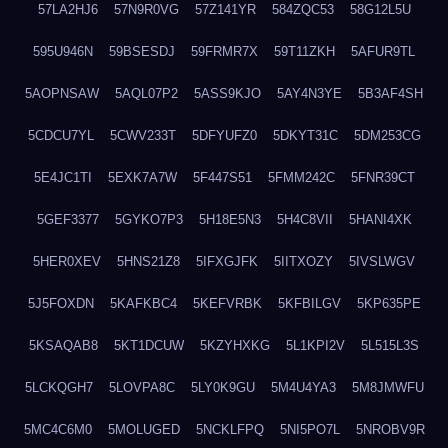
57LA2HJ6
57N9R0VG
57Z141YR
584ZQC53
58G12L5U
595U946N
59BSESDJ
59FRMR7X
59T11ZKH
5AFUR9TL
5AOPNSAW
5AQL07P2
5ASS9KJO
5AY4N3YE
5B3AF4SH
5CDCU7YL
5CWV233T
5DFYUFZ0
5DKYT31C
5DM253CG
5E4JC1TI
5EXK7A7W
5F447S51
5FMM242C
5FNR39CT
5GEF3377
5GYKO7P3
5H18E5N3
5H4C8VII
5HANI4XK
5HER0XEV
5HNS21Z8
5IFXGJFK
5IITXOZY
5IVSLWGV
5J5FOXDN
5KAFKBC4
5KEFVRBK
5KFBILGV
5KP635PE
5KSAQAB8
5KT1DCUW
5KZYHXKG
5L1KPI2V
5L515L3S
5LCKQGH7
5LOVPA8C
5LY0K9GU
5M4U4YA3
5M8JMWFU
5MC4C6M0
5MOLUGED
5NCKLFPQ
5NI5PO7L
5NROBV9R