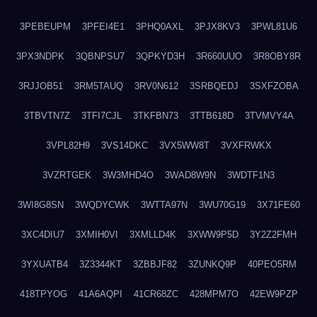
3PEBEUPM
3PFEI4E1
3PHQ0AXL
3PJX8KV3
3PWL81U6
3PX3NDPK
3QBNPSU7
3QPKYD3H
3R660UUO
3R8OBY8R
3RJJOB51
3RM5TAUQ
3RV0N612
3SRBQEDJ
3SXFZOBA
3TBVTN7Z
3TFI7CJL
3TKFBN73
3TTB618D
3TVMVY4A
3VPL82H9
3VS14DKC
3VX5WW8T
3VXFRWKX
3VZRTGEK
3W3MHD4O
3WAD8W9N
3WDTF1N3
3WI8G8SN
3WQDYCWK
3WTTA97N
3WU70G19
3X71FE60
3XC4DIU7
3XMIH0VI
3XMLLD4K
3XWW9P5D
3Y2Z2FMH
3YXUATB4
3Z3344KT
3ZBBJF82
3ZUNKQ9P
40PEO5RM
418TPYOG
41A6AQPI
41CR68ZC
428MPM7O
42EW9PZP