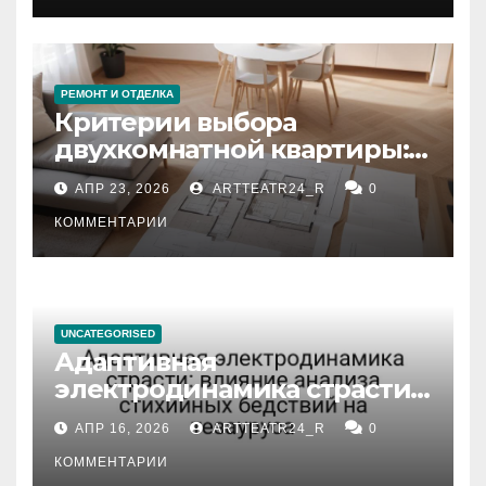
РЕМОНТ И ОТДЕЛКА
Критерии выбора
двухкомнатной квартиры:
планировка, площадь,
АПР 23, 2026
ARTTEATR24_R
0
состояние и документация
КОММЕНТАРИИ
UNCATEGORISED
Адаптивная
электродинамика страсти:
влияние анализа
АПР 16, 2026
ARTTEATR24_R
0
стихийных бедствий на
тезауруса
КОММЕНТАРИИ