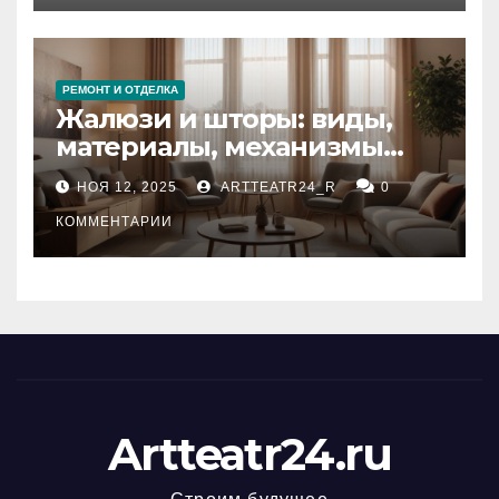
РЕМОНТ И ОТДЕЛКА
Жалюзи и шторы: виды,
материалы, механизмы
управления и уход
НОЯ 12, 2025
ARTTEATR24_R
0
КОММЕНТАРИИ
Artteatr24.ru