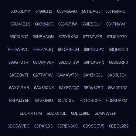
63X60DYM
64996J11
659M6G4O
65TIBAG5
65TN6NPQ
65UV4E1K
660K94O5
663467JW
664ESOLH
664FNVV4
66C6U597
66NBHAON
675YBKS0
67T6PVX5
67UCAPT0
6899WHVC
68EZZKJQ
68OMB6UH
68PDCJPV
68QHDOI3
699GTUTR
69KWPV8F
69LSOT1W
69PLXGPN
69S53RP0
6A5ZOVTI
6A7TVFIW
6AMAWT34
6ANZ4C8L
6AS3LJQ4
6AX21SAB
6AX80CNX
6AYEZFQ7
6B0V87BD
6BA9R10Z
6BUMJY5E
6BVXINIU
6CJKUI7J
6D1OSCXH
6D8BUPZM
6DCMVTHM
6DDK07UL
6DEL198E
6DMVW7ZP
6DO5WVEC
6DPAK2I3
6DREN8XO
6DSSGCV5
6EEGL9Z9