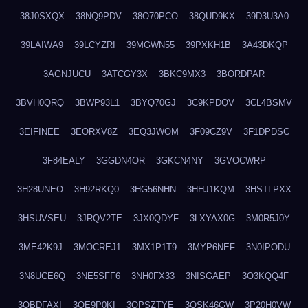
38J0SXQX
38NQ9PDV
38O70PCO
38QUD9KX
39D3U3A0
39LAIWA9
39LCYZRI
39MGWN55
39PXKH1B
3A43DKQP
3AGNJUCU
3ATCGY3X
3BKC9MX3
3BORDPAR
3BVH0QRQ
3BWP93L1
3BYQ70GJ
3C9KPDQV
3CL4BSMV
3EIFINEE
3EORXV8Z
3EQ3JWOM
3F09CZ9V
3F1DPDSC
3F84EALY
3GGDN4OR
3GKCN4NY
3GVOCWRP
3H28UNEO
3H92RKQ0
3HG56NHN
3HHJ1KQM
3HSTLPXX
3HSUVSEU
3JRQV2TE
3JX0QDYF
3LXYAX0G
3M0R5J0Y
3ME42K9J
3MOCREJ1
3MX1P1T9
3MYP6NEF
3N0IPODU
3N8UCE6Q
3NE5SFF6
3NH0FX33
3NISGAEP
3O3KQQ4F
3OBDFAXI
3OE9P0KI
3OPSZTYE
3OSK46GW
3P20H0VW