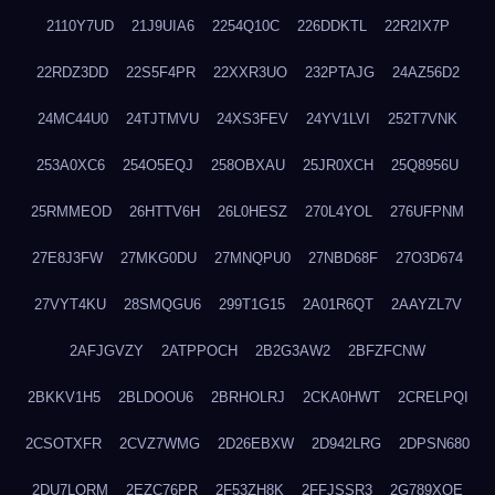
2110Y7UD
21J9UIA6
2254Q10C
226DDKTL
22R2IX7P
22RDZ3DD
22S5F4PR
22XXR3UO
232PTAJG
24AZ56D2
24MC44U0
24TJTMVU
24XS3FEV
24YV1LVI
252T7VNK
253A0XC6
254O5EQJ
258OBXAU
25JR0XCH
25Q8956U
25RMMEOD
26HTTV6H
26L0HESZ
270L4YOL
276UFPNM
27E8J3FW
27MKG0DU
27MNQPU0
27NBD68F
27O3D674
27VYT4KU
28SMQGU6
299T1G15
2A01R6QT
2AAYZL7V
2AFJGVZY
2ATPPOCH
2B2G3AW2
2BFZFCNW
2BKKV1H5
2BLDOOU6
2BRHOLRJ
2CKA0HWT
2CRELPQI
2CSOTXFR
2CVZ7WMG
2D26EBXW
2D942LRG
2DPSN680
2DU7LORM
2EZC76PR
2F53ZH8K
2FFJSSR3
2G789XQE