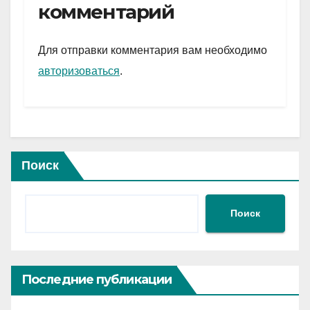
gr
s
а
комментарий
a
A
в
m
p
и
Для отправки комментария вам необходимо
p
ть
авторизоваться
.
Поиск
Поиск
Последние публикации