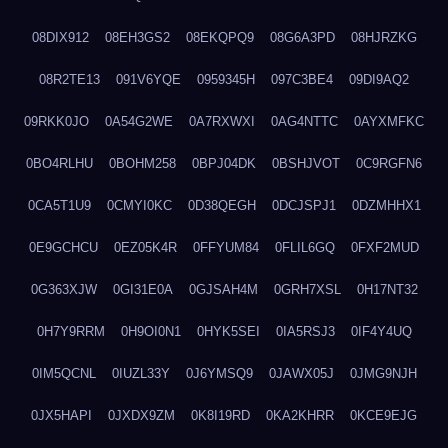
08DIX912
08EH3GS2
08EKQPQ9
08G6A3PD
08HJRZKG
08R2TE13
091V6YQE
0959345H
097C3BE4
09DI9AQ2
09RKK0JO
0A54G2WE
0A7RXWXI
0AG4NTTC
0AYXMFKC
0BO4RLHU
0BOHM258
0BPJ04DK
0BSHJVOT
0C9RGFN6
0CA5T1U9
0CMYI0KC
0D38QEGH
0DCJSPJ1
0DZMHHX1
0E9GCHCU
0EZ05K4R
0FFYUM84
0FLIL6GQ
0FXF2MUD
0G363XJW
0GI31E0A
0GJSAH4M
0GRH7XSL
0H17NT32
0H7Y9RRM
0H9OI0N1
0HYK5SEI
0IA5RSJ3
0IF4Y4UQ
0IM5QCNL
0IUZL33Y
0J6YMSQ9
0JAWX05J
0JMG9NJH
0JX5HAPI
0JXDX9ZM
0K8I19RD
0KA2KHRR
0KCE9EJG