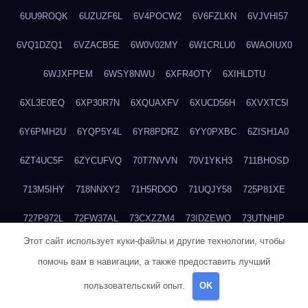
6UU9ROQK
6UZUZF6L
6V4POCW2
6V6FZLKN
6VJVHI57
6VQ1DZQ1
6VZACB5E
6W0V02MY
6W1CRLU0
6WAOIUX0
6WJXFPEM
6WSY8NWU
6XFR4OTY
6XIHLDTU
6XL3E0EQ
6XP30R7N
6XQUAXFV
6XUCD56H
6XVXTC5I
6Y6PMH2U
6YQP5Y4L
6YR8PDRZ
6YY0PXBC
6ZISH1A0
6ZT4UC5F
6ZYCUFVQ
70T7NVVN
70V1YKH3
711BHOSD
713M5IHY
718NNXY2
71H5RDOO
71UQJY58
725P81XE
727P972L
72FW37AL
73CXZZM4
73IDZEWO
73UTNHIP
Этот сайт использует куки-файлы и другие технологии, чтобы
73VKAF4E
740HGIUK
745ACL1O
74DPJX4S
74DVDXRM
помочь вам в навигации, а также предоставить лучший
74FGRN3A
7612HD1B
7651K273
76BJGQ4F
76G4013Z
пользовательский опыт.
OK
76HU4CRK
76LLJI2Y
7777M27H
77BED9B2
77BGMMG4