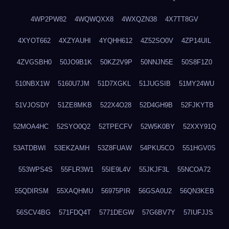
4WP2PW82
4WQWQXX8
4WXQZN38
4X7TT8GV
4XYOT662
4XZYAUHI
4YQHH612
4Z52SO0V
4ZP14UIL
4ZVGSBH0
50JO9B1K
50KZ2V9P
50NNJN5E
50S8F1Z0
510NBX1W
5160U7JM
51D7XGKL
51JUGSIB
51MY24WU
51VJOSDY
51ZE8MKB
522X4O28
52D4GH9B
52FJKYTB
52MOA4HC
52SYO0Q2
52TPECFV
52W5K0BY
52XXY91Q
53ATDBWI
53EKZAMH
53Z8FUAW
54PKU5CO
551HGV0S
553WPS4S
55FLR3W1
55IE9L4V
55JKJF3L
55NCOA72
55QDIRSM
55XAQHMU
56975PIR
56GSA0U2
56QN3KEB
56SCV4BG
571FDQ4T
5771DEGW
57G6BV7Y
57IUFJJS