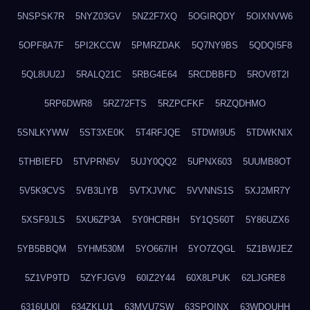
5NSPSK7R
5NYZ03GV
5NZ2F7XQ
5OGIRQDY
5OIXNVW6
5OPF8A7F
5PI2KCCW
5PMRZDAK
5Q7NY9BS
5QDQI5F8
5QL8UU2J
5RALQ21C
5RBG4E64
5RCDBBFD
5ROV8T2I
5RP6DWR8
5RZ72FTS
5RZPCFKF
5RZQDHMO
5SNLKYWW
5ST3XE0K
5T4RFJQE
5TDWI9U5
5TDWKNIX
5THBIEFD
5TVPRN5V
5UJY0QQ2
5UPNX603
5UUMB8OT
5V5K9CVS
5VB3LIYB
5VTXJVNC
5VVNNS1S
5XJ2MR7Y
5XSF9JLS
5XU6ZP3A
5Y0HCRBH
5Y1QS60T
5Y86UZX6
5YB5BBQM
5YHM530M
5YO667IH
5YO7ZQGL
5Z1BWJEZ
5Z1VP9TD
5ZYFJGV9
60IZ2Y44
60X8LPUK
62LJGRE8
6316UU0I
634ZKLU1
63MVU7SW
63SPQINX
63WDQUHH