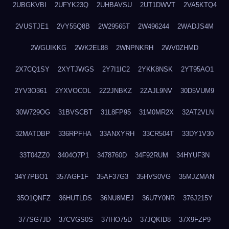
2UBGKVBI
2UFYK23Q
2UHBAVSU
2UT1DWVT
2VA5KTQ4
2VUSTJE1
2VY55Q8B
2W29565T
2W496244
2WADJS4M
2WGUIKKG
2WK2EL88
2WNPNKRH
2WV0ZHMD
2X7CQ1SY
2XYTJWGS
2Y7I1IC2
2YKK8NSK
2YT95AO1
2YV3O361
2YXVOCOL
2Z2JNBKZ
2ZAJL9NV
30D5VUM9
30W729OG
31BVSCBT
31L8FP95
31M0MR2X
32AT2VLN
32MATDBP
336RPFHA
33ANXYRH
33CR504T
33DY1V30
33T04ZZ0
3404O7P1
3478760D
34F92RUM
34HYUF3N
34Y7PBO1
357AGF1F
35AF37G3
35HVS0VG
35MJZMAN
35O1QNFZ
36HUTLDS
36NU8MEJ
36U7Y0NR
376J215Y
377SG7JD
37CVGS0S
37IHO75D
37JQKID8
37X9FZP9