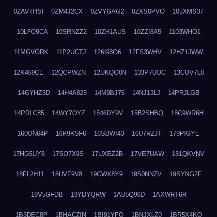
0ZAVTHSI
0ZM4J2CX
0ZVYGAG2
0ZXS0PVO
105XMS37
10LFO9CA
10SRNZZ2
10ZH1AUS
10ZZI8A5
1103WHO1
11MGVORK
11P2UCTJ
126I93O6
12FS3WHV
12HZ1JWW
12K469CE
12QCPWZN
12UKQO0N
133P7UOC
13COV7L8
14GYHZ3D
14H4A825
14M9BJ75
14NJ13LJ
14PRJLGB
14PRLC85
14WY7OYZ
1546DY9V
15B2SHBQ
15C9WR6H
160ON64P
16P9KSF6
16SBWI43
16U7RZJT
179PIGYE
17HG5UY8
17SO7X9S
17UXEZ2B
17VE7UAW
181QKVNV
18FL2H11
18UVF9V8
19CWX8Y9
19S0NNZV
19SYNG2F
19V5GFDB
19YDYQRW
1AU5Q96D
1AXWRT6R
1B3DEC8P
1BHACZIN
1BI91YFQ
1BNJXLZ0
1BR5X4KO