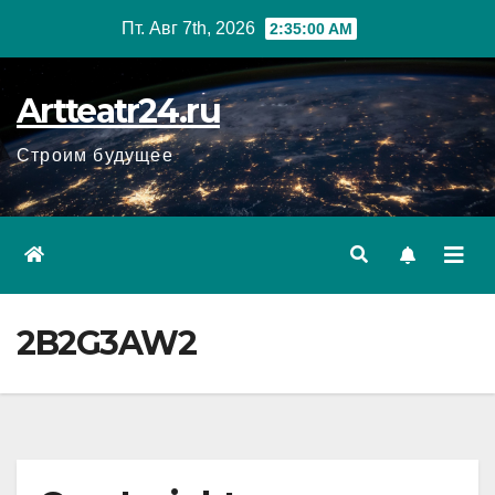
Перейти
Пт. Авг 7th, 2026
2:35:02 AM
к
содержанию
Artteatr24.ru
Строим будущее
2B2G3AW2