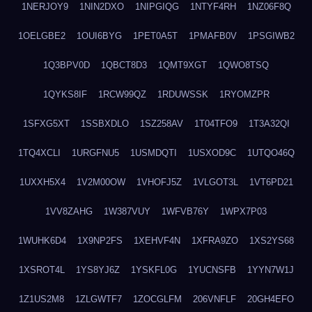
1NERJOY9
1NIN2DXO
1NIPGIQG
1NTYF4RH
1NZ06F8Q
1OELGBE2
1OUI6BYG
1PET0A5T
1PMAFB0V
1PSGIWB2
1Q3BPV0D
1QBCT8D3
1QMT9XGT
1QWO8TSQ
1QYKS8IF
1RCW99QZ
1RDUWSSK
1RYOMZPR
1SFXG5XT
1SSBXDLO
1SZ258AV
1T04TFO9
1T3A32QI
1TQ4XCLI
1URGFNU5
1USMDQTI
1USXOD9C
1UTQO46Q
1UXXH5X4
1V2M00OW
1VHOFJ5Z
1VLGOT3L
1VT6PD21
1VV8ZAHG
1W387VUY
1WFVB76Y
1WPX7P03
1WUHK6D4
1X9NP2FS
1XEHVF4N
1XFRA9ZO
1XS2YS68
1XSROT4L
1YS8YJ6Z
1YSKFL0G
1YUCNSFB
1YYN7W1J
1Z1US2M8
1ZLGWTF7
1ZOCGLFM
206VNFLF
20GH4EFO