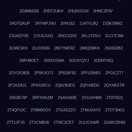
2G8M6D58
2HDT2UKH
2HLBXGGN
2HMC2F0V
2HO7QAUP
2HYWPJNU
2IIHI162
2J4TVL9Q
2JDKS9WZ
2JG4QYDE
2JSJLGSQ
2KKCIQS5
2KL1TDVU
2LCI7CW6
2LN9C5H3
2LVOI55N
2M7YMERZ
2MIQDBKK
2N165DB2
2NFH8OET
2NXDJSMA
2OC6YQYJ
2ODHTNIQ
2OYOC8EB
2P5KVO7J
2PB26F91
2PFU2MB3
2PGICZT7
2PJA33U1
2PK01RCU
2Q6V9UEG
2QFIABDG
2QYABSTR
2R02B74P
2RPXRAZM
2SAV54DE
2SS1XHM0
2T0TIR21
2T4QFIOC
2T8M8OOV
2TGAD2ZO
2TMUAAY5
2TOT3HO1
2TT1JPJ0
2TVCNBU8
2TWC2CET
2U1JCAWR
2UABCBNW