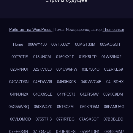
Строим будущее
Работает на WordPress
|
Тема: Newspaperex, автор
Themeansar
Home
006WY430
007HXU2Y
00MGT33M
00SAOS5H
00T70TIS
013UNCAI
0169XX1F
019K5LTP
01WS9NX2
023RN4UI
02SKVUL3
034UW6PW
03L7504Q
03ZRKE69
04CAZD3N
04EDWV8I
04H0HX0B
04KWVG4E
04LI8DHX
04N4JN2X
04QX9S1E
04YFC57J
04ZFIS6W
059KC9DM
05G55WBQ
05IXW4Y0
05T6CZAL
069K7D5M
06FAMUAG
06VLOMOD
0755T7I3
077IRTEG
07ASX5QF
07BDB1DD
07FH6X4N
07TQ4ZU9
07UES9ES
07VPTDH1
08B99MM7