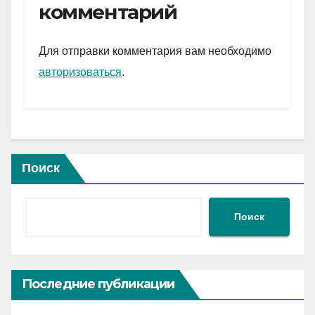
gr
s
а
комментарий
a
A
в
m
p
и
Для отправки комментария вам необходимо
p
ть
авторизоваться
.
Поиск
Поиск
Последние публикации