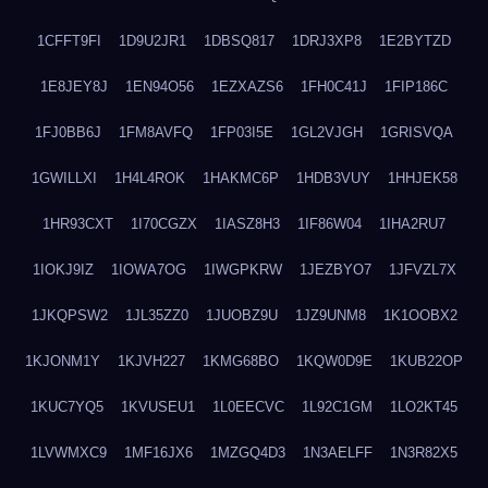
1CFFT9FI
1D9U2JR1
1DBSQ817
1DRJ3XP8
1E2BYTZD
1E8JEY8J
1EN94O56
1EZXAZS6
1FH0C41J
1FIP186C
1FJ0BB6J
1FM8AVFQ
1FP03I5E
1GL2VJGH
1GRISVQA
1GWILLXI
1H4L4ROK
1HAKMC6P
1HDB3VUY
1HHJEK58
1HR93CXT
1I70CGZX
1IASZ8H3
1IF86W04
1IHA2RU7
1IOKJ9IZ
1IOWA7OG
1IWGPKRW
1JEZBYO7
1JFVZL7X
1JKQPSW2
1JL35ZZ0
1JUOBZ9U
1JZ9UNM8
1K1OOBX2
1KJONM1Y
1KJVH227
1KMG68BO
1KQW0D9E
1KUB22OP
1KUC7YQ5
1KVUSEU1
1L0EECVC
1L92C1GM
1LO2KT45
1LVWMXC9
1MF16JX6
1MZGQ4D3
1N3AELFF
1N3R82X5