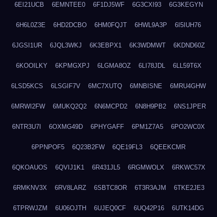
6EI21UCB
6EMNTEE0
6F1DJ5WF
6G3CXI93
6G3KEGYN
6H6L0Z3E
6HD2DCBO
6HM0FQJT
6HWL9A3P
6I5IUH76
6JGSI1UR
6JQL3WKJ
6K3EBPX1
6K3WDMWT
6KDND60Z
6KOOILKY
6KPMGXPJ
6LGMA8OZ
6LI78JDL
6LL59T6X
6LSD5KCS
6LSGIF7V
6MC7XUTQ
6MNBISNE
6MRU4GHW
6MRWI2FW
6MUKQ2Q2
6N6MCPD2
6N8H9PB2
6NS1JPER
6NTR3U7I
6OXMG49D
6PHYGAFF
6PM1Z7A5
6PO2WC0X
6PPNPOF5
6Q23B2FW
6QE19FL3
6QEEKCMR
6QKOAUOS
6QVIJ1K1
6R431JL5
6RGMWOLX
6RKWC57X
6RMKNV3X
6RV8LARZ
6SBTC8OR
6T3R3AJM
6TKE2JE3
6TPRWJZM
6U06OJTH
6UJEQ0CF
6UQ42P16
6UTK14DG