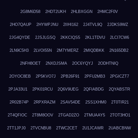
2G8M6D58
2HDT2UKH
2HLBXGGN
2HMC2F0V
2HO7QAUP
2HYWPJNU
2IIHI162
2J4TVL9Q
2JDKS9WZ
2JG4QYDE
2JSJLGSQ
2KKCIQS5
2KL1TDVU
2LCI7CW6
2LN9C5H3
2LVOI55N
2M7YMERZ
2MIQDBKK
2N165DB2
2NFH8OET
2NXDJSMA
2OC6YQYJ
2ODHTNIQ
2OYOC8EB
2P5KVO7J
2PB26F91
2PFU2MB3
2PGICZT7
2PJA33U1
2PK01RCU
2Q6V9UEG
2QFIABDG
2QYABSTR
2R02B74P
2RPXRAZM
2SAV54DE
2SS1XHM0
2T0TIR21
2T4QFIOC
2T8M8OOV
2TGAD2ZO
2TMUAAY5
2TOT3HO1
2TT1JPJ0
2TVCNBU8
2TWC2CET
2U1JCAWR
2UABCBNW