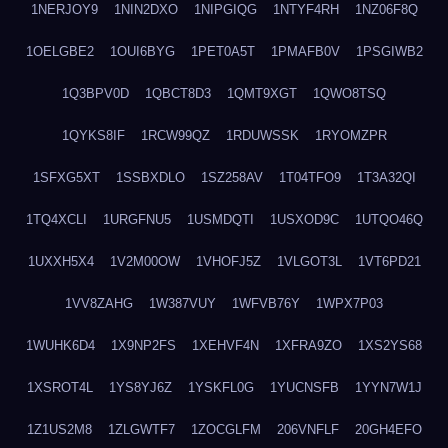
1NERJOY9
1NIN2DXO
1NIPGIQG
1NTYF4RH
1NZ06F8Q
1OELGBE2
1OUI6BYG
1PET0A5T
1PMAFB0V
1PSGIWB2
1Q3BPV0D
1QBCT8D3
1QMT9XGT
1QWO8TSQ
1QYKS8IF
1RCW99QZ
1RDUWSSK
1RYOMZPR
1SFXG5XT
1SSBXDLO
1SZ258AV
1T04TFO9
1T3A32QI
1TQ4XCLI
1URGFNU5
1USMDQTI
1USXOD9C
1UTQO46Q
1UXXH5X4
1V2M00OW
1VHOFJ5Z
1VLGOT3L
1VT6PD21
1VV8ZAHG
1W387VUY
1WFVB76Y
1WPX7P03
1WUHK6D4
1X9NP2FS
1XEHVF4N
1XFRA9ZO
1XS2YS68
1XSROT4L
1YS8YJ6Z
1YSKFL0G
1YUCNSFB
1YYN7W1J
1Z1US2M8
1ZLGWTF7
1ZOCGLFM
206VNFLF
20GH4EFO