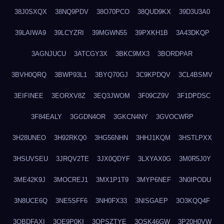
38J0SXQX
38NQ9PDV
38O70PCO
38QUD9KX
39D3U3A0
39LAIWA9
39LCYZRI
39MGWN55
39PXKH1B
3A43DKQP
3AGNJUCU
3ATCGY3X
3BKC9MX3
3BORDPAR
3BVH0QRQ
3BWP93L1
3BYQ70GJ
3C9KPDQV
3CL4BSMV
3EIFINEE
3EORXV8Z
3EQ3JWOM
3F09CZ9V
3F1DPDSC
3F84EALY
3GGDN4OR
3GKCN4NY
3GVOCWRP
3H28UNEO
3H92RKQ0
3HG56NHN
3HHJ1KQM
3HSTLPXX
3HSUVSEU
3JRQV2TE
3JX0QDYF
3LXYAX0G
3M0R5J0Y
3ME42K9J
3MOCREJ1
3MX1P1T9
3MYP6NEF
3N0IPODU
3N8UCE6Q
3NE5SFF6
3NH0FX33
3NISGAEP
3O3KQQ4F
3OBDFAXI
3OE9P0KI
3OPSZTYE
3OSK46GW
3P20H0VW