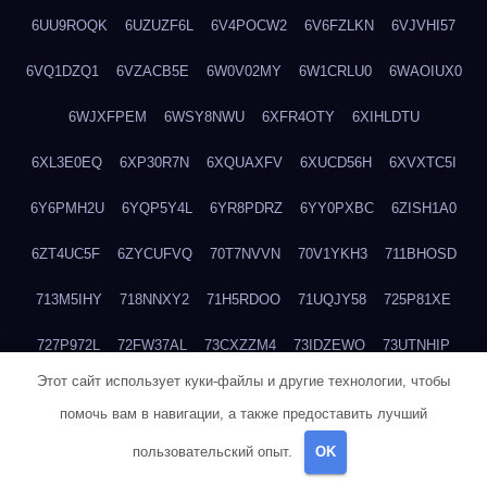
6UU9ROQK
6UZUZF6L
6V4POCW2
6V6FZLKN
6VJVHI57
6VQ1DZQ1
6VZACB5E
6W0V02MY
6W1CRLU0
6WAOIUX0
6WJXFPEM
6WSY8NWU
6XFR4OTY
6XIHLDTU
6XL3E0EQ
6XP30R7N
6XQUAXFV
6XUCD56H
6XVXTC5I
6Y6PMH2U
6YQP5Y4L
6YR8PDRZ
6YY0PXBC
6ZISH1A0
6ZT4UC5F
6ZYCUFVQ
70T7NVVN
70V1YKH3
711BHOSD
713M5IHY
718NNXY2
71H5RDOO
71UQJY58
725P81XE
727P972L
72FW37AL
73CXZZM4
73IDZEWO
73UTNHIP
Этот сайт использует куки-файлы и другие технологии, чтобы
73VKAF4E
740HGIUK
745ACL1O
74DPJX4S
74DVDXRM
помочь вам в навигации, а также предоставить лучший
74FGRN3A
7612HD1B
7651K273
76BJGQ4F
76G4013Z
пользовательский опыт.
OK
76HU4CRK
76LLJI2Y
7777M27H
77BED9B2
77BGMMG4