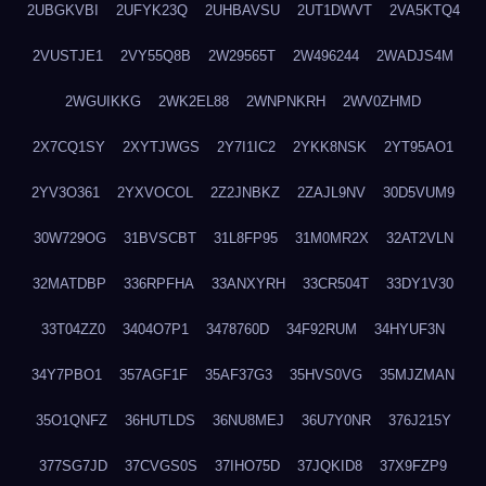
2UBGKVBI
2UFYK23Q
2UHBAVSU
2UT1DWVT
2VA5KTQ4
2VUSTJE1
2VY55Q8B
2W29565T
2W496244
2WADJS4M
2WGUIKKG
2WK2EL88
2WNPNKRH
2WV0ZHMD
2X7CQ1SY
2XYTJWGS
2Y7I1IC2
2YKK8NSK
2YT95AO1
2YV3O361
2YXVOCOL
2Z2JNBKZ
2ZAJL9NV
30D5VUM9
30W729OG
31BVSCBT
31L8FP95
31M0MR2X
32AT2VLN
32MATDBP
336RPFHA
33ANXYRH
33CR504T
33DY1V30
33T04ZZ0
3404O7P1
3478760D
34F92RUM
34HYUF3N
34Y7PBO1
357AGF1F
35AF37G3
35HVS0VG
35MJZMAN
35O1QNFZ
36HUTLDS
36NU8MEJ
36U7Y0NR
376J215Y
377SG7JD
37CVGS0S
37IHO75D
37JQKID8
37X9FZP9