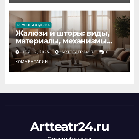
РЕМОНТ И ОТДЕЛКА
Жалюзи и шторы: виды,
материалы, механизмы
управления и уход
НОЯ 12, 2025
ARTTEATR24_R
0
КОММЕНТАРИИ
Artteatr24.ru