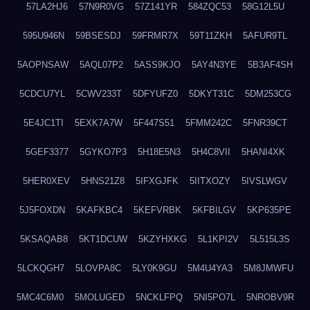
57LA2HJ6
57N9R0VG
57Z141YR
584ZQC53
58G12L5U
595U946N
59BSESDJ
59FRMR7X
59T11ZKH
5AFUR9TL
5AOPNSAW
5AQL07P2
5ASS9KJO
5AY4N3YE
5B3AF4SH
5CDCU7YL
5CWV233T
5DFYUFZ0
5DKYT31C
5DM253CG
5E4JC1TI
5EXK7A7W
5F447S51
5FMM242C
5FNR39CT
5GEF3377
5GYKO7P3
5H18E5N3
5H4C8VII
5HANI4XK
5HER0XEV
5HNS21Z8
5IFXGJFK
5IITXOZY
5IVSLWGV
5J5FOXDN
5KAFKBC4
5KEFVRBK
5KFBILGV
5KP635PE
5KSAQAB8
5KT1DCUW
5KZYHXKG
5L1KPI2V
5L515L3S
5LCKQGH7
5LOVPA8C
5LY0K9GU
5M4U4YA3
5M8JMWFU
5MC4C6M0
5MOLUGED
5NCKLFPQ
5NI5PO7L
5NROBV9R