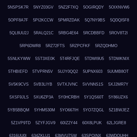
5NSPSK7R
5NYZ03GV
5NZ2F7XQ
5OGIRQDY
5OIXNVW6
5OPF8A7F
5PI2KCCW
5PMRZDAK
5Q7NY9BS
5QDQI5F8
5QL8UU2J
5RALQ21C
5RBG4E64
5RCDBBFD
5ROV8T2I
5RP6DWR8
5RZ72FTS
5RZPCFKF
5RZQDHMO
5SNLKYWW
5ST3XE0K
5T4RFJQE
5TDWI9U5
5TDWKNIX
5THBIEFD
5TVPRN5V
5UJY0QQ2
5UPNX603
5UUMB8OT
5V5K9CVS
5VB3LIYB
5VTXJVNC
5VVNNS1S
5XJ2MR7Y
5XSF9JLS
5XU6ZP3A
5Y0HCRBH
5Y1QS60T
5Y86UZX6
5YB5BBQM
5YHM530M
5YO667IH
5YO7ZQGL
5Z1BWJEZ
5Z1VP9TD
5ZYFJGV9
60IZ2Y44
60X8LPUK
62LJGRE8
6316UU0I
634ZKLU1
63MVU7SW
63SPQINX
63WDQUHH