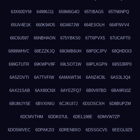
63X60DYM
64996J11
659M6G4O
65TIBAG5
65TN6NPQ
65UV4E1K
660K94O5
663467JW
664ESOLH
664FNVV4
66C6U597
66NBHAON
675YBKS0
67T6PVX5
67UCAPT0
6899WHVC
68EZZKJQ
68OMB6UH
68PDCJPV
68QHDOI3
699GTUTR
69KWPV8F
69LSOT1W
69PLXGPN
69S53RP0
6A5ZOVTI
6A7TVFIW
6AMAWT34
6ANZ4C8L
6AS3LJQ4
6AX21SAB
6AX80CNX
6AYEZFQ7
6B0V87BD
6BA9R10Z
6BUMJY5E
6BVXINIU
6CJKUI7J
6D1OSCXH
6D8BUPZM
6DCMVTHM
6DDK07UL
6DEL198E
6DMVW7ZP
6DO5WVEC
6DPAK2I3
6DREN8XO
6DSSGCV5
6EEGL9Z9