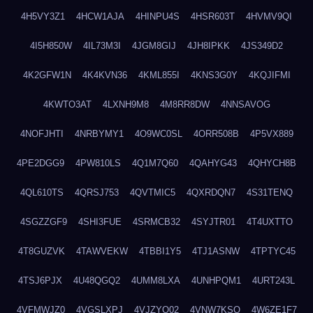
4H5VY3Z1
4HCW1AJA
4HINPU4S
4HSR603T
4HVMV9QI
4I5H850W
4IL73M3I
4JGM8GIJ
4JH8IPKK
4JS349D2
4K2GFW1N
4K4KVN36
4KML855I
4KNS3G0Y
4KQJIFMI
4KWTO3AT
4LXNH9M8
4M8RR8DW
4NNSAVOG
4NOFJHTI
4NRBYMY1
4O9WC0SL
4ORR508B
4P5VX889
4PE2DGG9
4PW810LS
4Q1M7Q60
4QAHYG43
4QHYCH8B
4QL610TS
4QRSJ753
4QVTMIC5
4QXRDQN7
4S31TENQ
4SGZZGF9
4SHI3FUE
4SRMCB32
4SYJTR01
4T4UXTTO
4T8GUZVK
4TAWVEKW
4TBBI1Y5
4TJ1ASNW
4TPTYC45
4TSJ6PJX
4U48QGQ2
4UMM8LXA
4UNHPQM1
4URT243L
4VFMWJZ0
4VGSLXPJ
4VJZYO02
4VNW7KSQ
4W6ZE1F7