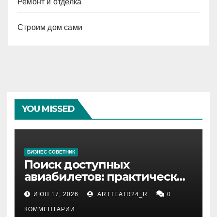
Ремонт и отделка
Строим дом сами
YOU MISSED
БИЗНЕС СОВЕТНИК
Поиск доступных
авиабилетов: практические
рекомендации
ИЮН 17, 2026
ARTTEATR24_R
0
КОММЕНТАРИИ