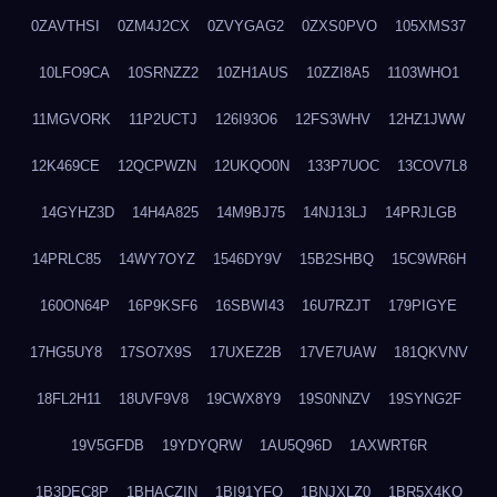
0ZAVTHSI
0ZM4J2CX
0ZVYGAG2
0ZXS0PVO
105XMS37
10LFO9CA
10SRNZZ2
10ZH1AUS
10ZZI8A5
1103WHO1
11MGVORK
11P2UCTJ
126I93O6
12FS3WHV
12HZ1JWW
12K469CE
12QCPWZN
12UKQO0N
133P7UOC
13COV7L8
14GYHZ3D
14H4A825
14M9BJ75
14NJ13LJ
14PRJLGB
14PRLC85
14WY7OYZ
1546DY9V
15B2SHBQ
15C9WR6H
160ON64P
16P9KSF6
16SBWI43
16U7RZJT
179PIGYE
17HG5UY8
17SO7X9S
17UXEZ2B
17VE7UAW
181QKVNV
18FL2H11
18UVF9V8
19CWX8Y9
19S0NNZV
19SYNG2F
19V5GFDB
19YDYQRW
1AU5Q96D
1AXWRT6R
1B3DEC8P
1BHACZIN
1BI91YFQ
1BNJXLZ0
1BR5X4KO