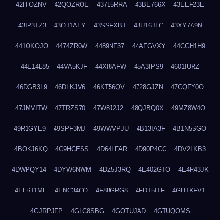
42HIOZNV
42QOZROE
437L5RRA
43BE766X
43EEF23E
43IP3TZ3
43OJ1AEY
43SSFXBJ
43U16JLC
43XY7A9N
441OKOJO
4474ZR0W
4489NF37
44AFGVXY
44CGH1H9
44E14L85
44VA5KJF
44XI8AFW
45A3IPS9
4601IURZ
46DGB3L9
46DLKJV6
46KT56QV
4728GJZN
47CQFY0O
47JMVITW
47TRZS70
47W8J2J2
48QJBQ0X
49MZ8W4O
49R1GYE9
49SPF3MJ
49WWVPJU
4B13IA3F
4B1N5SGO
4BOKJ6KQ
4C9HCESS
4D64LFAR
4D90P4CC
4DV2LKB3
4DWPQY14
4DYW6NWM
4DZ5J3RQ
4E402GTO
4E4R43JK
4EE6J1ME
4ENC34CO
4F88GRG8
4FDT5ITF
4GHTKFV1
4GJRPJFP
4GLC8SBG
4GOTUJAD
4GTUQOMS