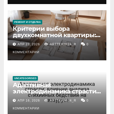
РЕМОНТ И ОТДЕЛКА
Критерии выбора
двухкомнатной квартиры:
планировка, площадь,
АПР 23, 2026
ARTTEATR24_R
0
состояние и документация
КОММЕНТАРИИ
UNCATEGORISED
Адаптивная
электродинамика страсти:
влияние анализа
АПР 16, 2026
ARTTEATR24_R
0
стихийных бедствий на
тезауруса
КОММЕНТАРИИ