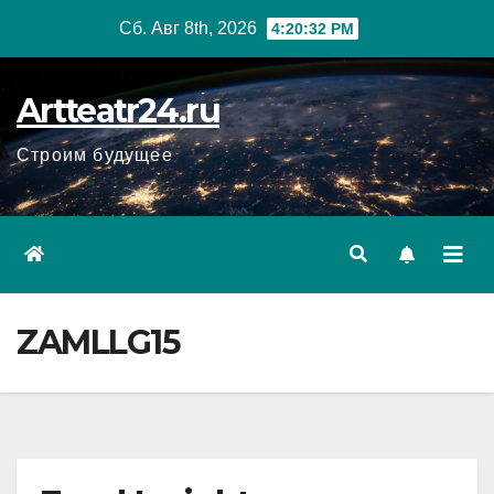
Перейти
Сб. Авг 8th, 2026
4:20:33 PM
к
содержанию
Artteatr24.ru
Строим будущее
ZAMLLG15