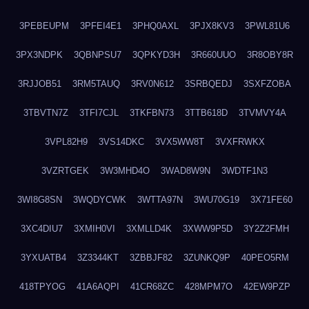
3PEBEUPM
3PFEI4E1
3PHQ0AXL
3PJX8KV3
3PWL81U6
3PX3NDPK
3QBNPSU7
3QPKYD3H
3R660UUO
3R8OBY8R
3RJJOB51
3RM5TAUQ
3RV0N612
3SRBQEDJ
3SXFZOBA
3TBVTN7Z
3TFI7CJL
3TKFBN73
3TTB618D
3TVMVY4A
3VPL82H9
3VS14DKC
3VX5WW8T
3VXFRWKX
3VZRTGEK
3W3MHD4O
3WAD8W9N
3WDTF1N3
3WI8G8SN
3WQDYCWK
3WTTA97N
3WU70G19
3X71FE60
3XC4DIU7
3XMIH0VI
3XMLLD4K
3XWW9P5D
3Y2Z2FMH
3YXUATB4
3Z3344KT
3ZBBJF82
3ZUNKQ9P
40PEO5RM
418TPYOG
41A6AQPI
41CR68ZC
428MPM7O
42EW9PZP