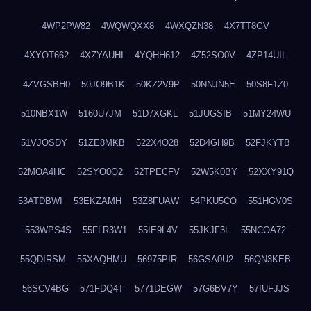
4WP2PW82
4WQWQXX8
4WXQZN38
4X7TT8GV
4XYOT662
4XZYAUHI
4YQHH612
4Z52SO0V
4ZP14UIL
4ZVGSBH0
50JO9B1K
50KZ2V9P
50NNJN5E
50S8F1Z0
510NBX1W
5160U7JM
51D7XGKL
51JUGSIB
51MY24WU
51VJOSDY
51ZE8MKB
522X4O28
52D4GH9B
52FJKYTB
52MOA4HC
52SYO0Q2
52TPECFV
52W5K0BY
52XXY91Q
53ATDBWI
53EKZAMH
53Z8FUAW
54PKU5CO
551HGV0S
553WPS4S
55FLR3W1
55IE9L4V
55JKJF3L
55NCOA72
55QDIRSM
55XAQHMU
56975PIR
56GSA0U2
56QN3KEB
56SCV4BG
571FDQ4T
5771DEGW
57G6BV7Y
57IUFJJS