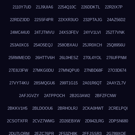
2110Y7UD
21J9UIA6
2254Q10C
226DDKTL
22R2IX7P
22RDZ3DD
22S5F4PR
22XXR3UO
232PTAJG
24AZ56D2
24MC44U0
24TJTMVU
24XS3FEV
24YV1LVI
252T7VNK
253A0XC6
254O5EQJ
258OBXAU
25JR0XCH
25Q8956U
25RMMEOD
26HTTV6H
26L0HESZ
270L4YOL
276UFPNM
27E8J3FW
27MKG0DU
27MNQPU0
27NBD68F
27O3D674
27VYT4KU
28SMQGU6
299T1G15
2A01R6QT
2AAYZL7V
2AFJGVZY
2ATPPOCH
2B2G3AW2
2BFZFCNW
2BKKV1H5
2BLDOOU6
2BRHOLRJ
2CKA0HWT
2CRELPQI
2CSOTXFR
2CVZ7WMG
2D26EBXW
2D942LRG
2DPSN680
2DU7LORM
2EZC76PR
2F53ZH8K
2FFJSSR3
2G789XQE