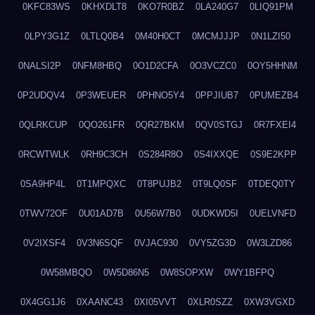
0KFC83WS
0KHXDLT8
0KO7R0BZ
0LA240G7
0LIQ91PM
0LPY3G1Z
0LTLQ0B4
0M40H0CT
0MCMJJJP
0N1LZI50
0NALSI2P
0NFM8HBQ
0O1D2CFA
0O3VCZC0
0OY5HHNM
0P2UDQV4
0P3WEUER
0PHNO5Y4
0PPJIUB7
0PUMEZB4
0QLRKCUP
0QO261FR
0QR27BKM
0QV0STGJ
0R7FXEI4
0RCWTWLK
0RH9C3CH
0S284R8O
0S4IXXQE
0S9E2KPP
0SA9HP4L
0T1MPQXC
0T8PUJB2
0T9LQ0SF
0TDEQ0TY
0TWV72OF
0U01AD7B
0U56W7B0
0UDKWD5I
0UELVNFD
0V2IXSF4
0V3N6SQF
0VJAC930
0VY5ZG3D
0W3LZD86
0W58MBQO
0W5D86N5
0W8SOPXW
0WY1BFPQ
0X4GG1J6
0XAANC43
0XI05VVT
0XLR0SZZ
0XW3VGXD