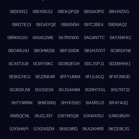
08DIX912
08EH3GS2
08EKQPQ9
08G6A3PD
08HJRZKG
08R2TE13
091V6YQE
0959345H
097C3BE4
09DI9AQ2
09RKK0JO
0A54G2WE
0A7RXWXI
0AG4NTTC
0AYXMFKC
0BO4RLHU
0BOHM258
0BPJ04DK
0BSHJVOT
0C9RGFN6
0CA5T1U9
0CMYI0KC
0D38QEGH
0DCJSPJ1
0DZMHHX1
0E9GCHCU
0EZ05K4R
0FFYUM84
0FLIL6GQ
0FXF2MUD
0G363XJW
0GI31E0A
0GJSAH4M
0GRH7XSL
0H17NT32
0H7Y9RRM
0H9OI0N1
0HYK5SEI
0IA5RSJ3
0IF4Y4UQ
0IM5QCNL
0IUZL33Y
0J6YMSQ9
0JAWX05J
0JMG9NJH
0JX5HAPI
0JXDX9ZM
0K8I19RD
0KA2KHRR
0KCE9EJG