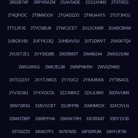
2R02B74P
2RPXRAZM
2SAV54DE
2SS1XHM0
2T0TIR21
2T4QFIOC
2T8M8OOV
2TGAD2ZO
2TMUAAY5
2TOT3HO1
2TT1JPJ0
2TVCNBU8
2TWC2CET
2U1JCAWR
2UABCBNW
2UBGKVBI
2UFYK23Q
2UHBAVSU
2UT1DWVT
2VA5KTQ4
2VUSTJE1
2VY55Q8B
2W29565T
2W496244
2WADJS4M
2WGUIKKG
2WK2EL88
2WNPNKRH
2WV0ZHMD
2X7CQ1SY
2XYTJWGS
2Y7I1IC2
2YKK8NSK
2YT95AO1
2YV3O361
2YXVOCOL
2Z2JNBKZ
2ZAJL9NV
30D5VUM9
30W729OG
31BVSCBT
31L8FP95
31M0MR2X
32AT2VLN
32MATDBP
336RPFHA
33ANXYRH
33CR504T
33DY1V30
33T04ZZ0
3404O7P1
3478760D
34F92RUM
34HYUF3N