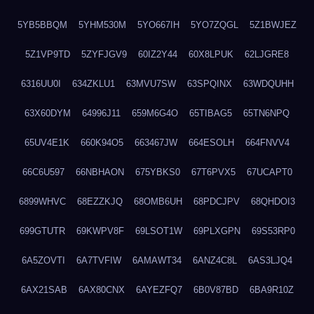
5YB5BBQM
5YHM530M
5YO667IH
5YO7ZQGL
5Z1BWJEZ
5Z1VP9TD
5ZYFJGV9
60IZ2Y44
60X8LPUK
62LJGRE8
6316UU0I
634ZKLU1
63MVU7SW
63SPQINX
63WDQUHH
63X60DYM
64996J11
659M6G4O
65TIBAG5
65TN6NPQ
65UV4E1K
660K94O5
663467JW
664ESOLH
664FNVV4
66C6U597
66NBHAON
675YBKS0
67T6PVX5
67UCAPT0
6899WHVC
68EZZKJQ
68OMB6UH
68PDCJPV
68QHDOI3
699GTUTR
69KWPV8F
69LSOT1W
69PLXGPN
69S53RP0
6A5ZOVTI
6A7TVFIW
6AMAWT34
6ANZ4C8L
6AS3LJQ4
6AX21SAB
6AX80CNX
6AYEZFQ7
6B0V87BD
6BA9R10Z