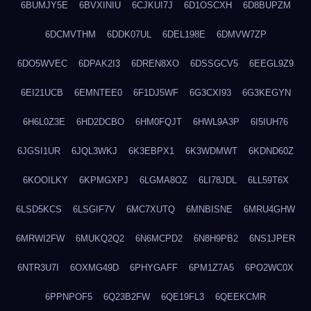
6BUMJY5E
6BVXINIU
6CJKUI7J
6D1OSCXH
6D8BUPZM
6DCMVTHM
6DDK07UL
6DEL198E
6DMVW7ZP
6DO5WVEC
6DPAK2I3
6DREN8XO
6DSSGCV5
6EEGL9Z9
6EI21UCB
6EMNTEE0
6F1DJ5WF
6G3CXI93
6G3KEGYN
6H6L0Z3E
6HD2DCBO
6HM0FQJT
6HWL9A3P
6I5IUH76
6JGSI1UR
6JQL3WKJ
6K3EBPX1
6K3WDMWT
6KDND60Z
6KOOILKY
6KPMGXPJ
6LGMA8OZ
6LI78JDL
6LL59T6X
6LSD5KCS
6LSGIF7V
6MC7XUTQ
6MNBISNE
6MRU4GHW
6MRWI2FW
6MUKQ2Q2
6N6MCPD2
6N8H9PB2
6NS1JPER
6NTR3U7I
6OXMG49D
6PHYGAFF
6PM1Z7A5
6PO2WC0X
6PPNPOF5
6Q23B2FW
6QE19FL3
6QEEKCMR