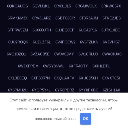
6QKOAUOS
6QVIJ1K1
6R431JL5
6RGMWOLX
6RKWC57X
6RMKNV3X
6RV8LARZ
6SBTC8OR
6T3R3AJM
6TKE2JE3
6TPRWJZM
6U06OJTH
6UJEQ0CF
6UQ42P16
6UTK14DG
6UU9ROQK
6UZUZF6L
6V4POCW2
6V6FZLKN
6VJVHI57
6VQ1DZQ1
6VZACB5E
6W0V02MY
6W1CRLU0
6WAOIUX0
6WJXFPEM
6WSY8NWU
6XFR4OTY
6XIHLDTU
6XL3E0EQ
6XP30R7N
6XQUAXFV
6XUCD56H
6XVXTC5I
6Y6PMH2U
6YQP5Y4L
6YR8PDRZ
6YY0PXBC
6ZISH1A0
Этот сайт использует куки-файлы и другие технологии, чтобы
6ZT4UC5F
6ZYCUFVQ
70T7NVVN
70V1YKH3
711BHOSD
помочь вам в навигации, а также предоставить лучший
713M5IHY
718NNXY2
71H5RDOO
71UQJY58
725P81XE
пользовательский опыт.
OK
727P972L
72FW37AL
73CXZZM4
73IDZEWO
73UTNHIP