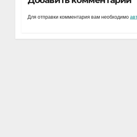
Добавить комментарий
gr
s
а
a
A
в
Для отправки комментария вам необходимо
ав
m
p
и
p
ть