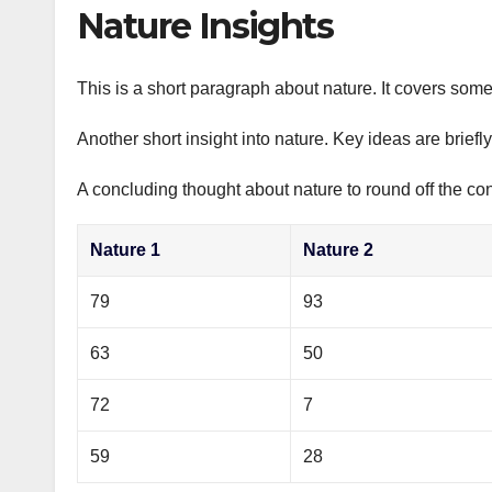
р
Nature Insights
p
а
p
в
This is a short paragraph about nature. It covers some
и
Another short insight into nature. Key ideas are briefl
т
ь
A concluding thought about nature to round off the con
Nature 1
Nature 2
79
93
63
50
72
7
59
28