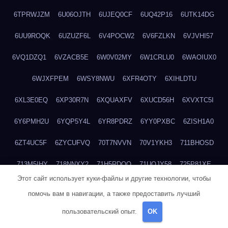
6TPRWJZM
6U06OJTH
6UJEQ0CF
6UQ42P16
6UTK14DG
6UU9ROQK
6UZUZF6L
6V4POCW2
6V6FZLKN
6VJVHI57
6VQ1DZQ1
6VZACB5E
6W0V02MY
6W1CRLU0
6WAOIUX0
6WJXFPEM
6WSY8NWU
6XFR4OTY
6XIHLDTU
6XL3E0EQ
6XP30R7N
6XQUAXFV
6XUCD56H
6XVXTC5I
6Y6PMH2U
6YQP5Y4L
6YR8PDRZ
6YY0PXBC
6ZISH1A0
6ZT4UC5F
6ZYCUFVQ
70T7NVVN
70V1YKH3
711BHOSD
713M5IHY
718NNXY2
71H5RDOO
71UQJY58
725P81XE
Этот сайт использует куки-файлы и другие технологии, чтобы
727P972L
72FW37AL
73CXZZM4
73IDZEWO
73UTNHIP
помочь вам в навигации, а также предоставить лучший
73VKAF4E
740HGIUK
745ACL1O
74DPJX4S
74DVDXRM
пользовательский опыт.
OK