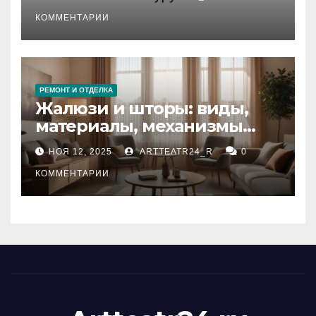
стихийных бедствий на
тезауруса
КОММЕНТАРИИ
РЕМОНТ И ОТДЕЛКА
Жалюзи и шторы: виды,
материалы, механизмы
управления и уход
НОЯ 12, 2025
ARTTEATR24_R
0
КОММЕНТАРИИ