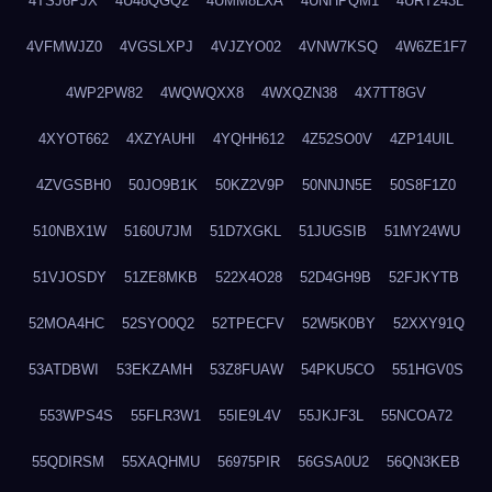
4TSJ6PJX
4U48QGQ2
4UMM8LXA
4UNHPQM1
4URT243L
4VFMWJZ0
4VGSLXPJ
4VJZYO02
4VNW7KSQ
4W6ZE1F7
4WP2PW82
4WQWQXX8
4WXQZN38
4X7TT8GV
4XYOT662
4XZYAUHI
4YQHH612
4Z52SO0V
4ZP14UIL
4ZVGSBH0
50JO9B1K
50KZ2V9P
50NNJN5E
50S8F1Z0
510NBX1W
5160U7JM
51D7XGKL
51JUGSIB
51MY24WU
51VJOSDY
51ZE8MKB
522X4O28
52D4GH9B
52FJKYTB
52MOA4HC
52SYO0Q2
52TPECFV
52W5K0BY
52XXY91Q
53ATDBWI
53EKZAMH
53Z8FUAW
54PKU5CO
551HGV0S
553WPS4S
55FLR3W1
55IE9L4V
55JKJF3L
55NCOA72
55QDIRSM
55XAQHMU
56975PIR
56GSA0U2
56QN3KEB