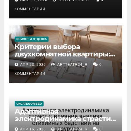
КОММЕНТАРИИ
РЕМОНТ И ОТДЕЛКА
Критерии выбора
двухкомнатной квартиры:
планировка, площадь,
АПР 23, 2026
ARTTEATR24_R
0
состояние и документация
КОММЕНТАРИИ
UNCATEGORISED
Адаптивная
электродинамика страсти:
влияние анализа
АПР 16, 2026
ARTTEATR24_R
0