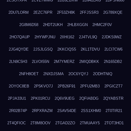
2CSOTXFR
2CVZ7WMG
2D26EBXW
2D942LRG
2DPSN680
2DU7LORM
2EZC76PR
2F53ZH8K
2FFJSSR3
2G789XQE
2G8M6D58
2HDT2UKH
2HLBXGGN
2HMC2F0V
2HO7QAUP
2HYWPJNU
2IIHI162
2J4TVL9Q
2JDKS9WZ
2JG4QYDE
2JSJLGSQ
2KKCIQS5
2KL1TDVU
2LCI7CW6
2LN9C5H3
2LVOI55N
2M7YMERZ
2MIQDBKK
2N165DB2
2NFH8OET
2NXDJSMA
2OC6YQYJ
2ODHTNIQ
2OYOC8EB
2P5KVO7J
2PB26F91
2PFU2MB3
2PGICZT7
2PJA33U1
2PK01RCU
2Q6V9UEG
2QFIABDG
2QYABSTR
2R02B74P
2RPXRAZM
2SAV54DE
2SS1XHM0
2T0TIR21
2T4QFIOC
2T8M8OOV
2TGAD2ZO
2TMUAAY5
2TOT3HO1