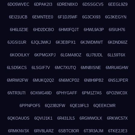
6DO5WVEC
6DPAK2I3
6DREN8XO
6DSSGCV5
6EEGL9Z9
6EI21UCB
6EMNTEE0
6F1DJ5WF
6G3CXI93
6G3KEGYN
6H6L0Z3E
6HD2DCBO
6HM0FQJT
6HWL9A3P
6I5IUH76
6JGSI1UR
6JQL3WKJ
6K3EBPX1
6K3WDMWT
6KDND60Z
6KOOILKY
6KPMGXPJ
6LGMA8OZ
6LI78JDL
6LL59T6X
6LSD5KCS
6LSGIF7V
6MC7XUTQ
6MNBISNE
6MRU4GHW
6MRWI2FW
6MUKQ2Q2
6N6MCPD2
6N8H9PB2
6NS1JPER
6NTR3U7I
6OXMG49D
6PHYGAFF
6PM1Z7A5
6PO2WC0X
6PPNPOF5
6Q23B2FW
6QE19FL3
6QEEKCMR
6QKOAUOS
6QVIJ1K1
6R431JL5
6RGMWOLX
6RKWC57X
6RMKNV3X
6RV8LARZ
6SBTC8OR
6T3R3AJM
6TKE2JE3