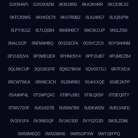
0JX5HAPI
0JXDX9ZM
0K8I19RD
0KA2KHRR
0KCE9EJG
0KFC83WS
0KHXDLT8
0KO7R0BZ
0LA240G7
0LIQ91PM
0LPY3G1Z
0LTLQ0B4
0M40H0CT
0MCMJJJP
0N1LZI50
0NALSI2P
0NFM8HBQ
0O1D2CFA
0O3VCZC0
0OY5HHNM
0P2UDQV4
0P3WEUER
0PHNO5Y4
0PPJIUB7
0PUMEZB4
0QLRKCUP
0QO261FR
0QR27BKM
0QV0STGJ
0R7FXEI4
0RCWTWLK
0RH9C3CH
0S284R8O
0S4IXXQE
0S9E2KPP
0SA9HP4L
0T1MPQXC
0T8PUJB2
0T9LQ0SF
0TDEQ0TY
0TWV72OF
0U01AD7B
0U56W7B0
0UDKWD5I
0UELVNFD
0V2IXSF4
0V3N6SQF
0VJAC930
0VY5ZG3D
0W3LZD86
0W58MBQO
0W5D86N5
0W8SOPXW
0WY1BFPQ