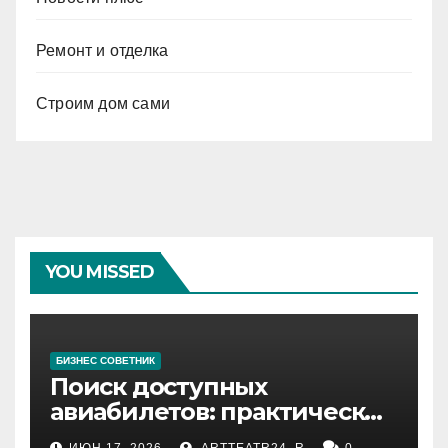
Ремонт и отделка
Строим дом сами
YOU MISSED
БИЗНЕС СОВЕТНИК
Поиск доступных
авиабилетов: практические
рекомендации
ИЮН 17, 2026
ARTTEATR24_R
0