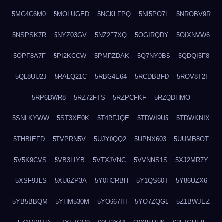
5MC4C6M0
5MOLUGED
5NCKLFPQ
5NI5PO7L
5NROBV9R
5NSPSK7R
5NYZ03GV
5NZ2F7XQ
5OGIRQDY
5OIXNVW6
5OPF8A7F
5PI2KCCW
5PMRZDAK
5Q7NY9BS
5QDQI5F8
5QL8UU2J
5RALQ21C
5RBG4E64
5RCDBBFD
5ROV8T2I
5RP6DWR8
5RZ72FTS
5RZPCFKF
5RZQDHMO
5SNLKYWW
5ST3XE0K
5T4RFJQE
5TDWI9U5
5TDWKNIX
5THBIEFD
5TVPRN5V
5UJY0QQ2
5UPNX603
5UUMB8OT
5V5K9CVS
5VB3LIYB
5VTXJVNC
5VVNNS1S
5XJ2MR7Y
5XSF9JLS
5XU6ZP3A
5Y0HCRBH
5Y1QS60T
5Y86UZX6
5YB5BBQM
5YHM530M
5YO667IH
5YO7ZQGL
5Z1BWJEZ