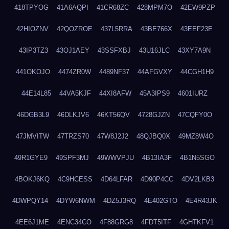
418TPYOG
41A6AQPI
41CR68ZC
428MPM7O
42EW9PZP
42HIOZNV
42QOZROE
437L5RRA
43BE766X
43EEF23E
43IP3TZ3
43OJ1AEY
43SSFXBJ
43U16JLC
43XY7A9N
441OKOJO
4474ZR0W
4489NF37
44AFGVXY
44CGH1H9
44E14L85
44VA5KJF
44XI8AFW
45A3IPS9
4601IURZ
46DGB3L9
46DLKJV6
46KT56QV
4728GJZN
47CQFY0O
47JMVITW
47TRZS70
47W8J2J2
48QJBQ0X
49MZ8W4O
49R1GYE9
49SPF3MJ
49WWVPJU
4B13IA3F
4B1N5SGO
4BOKJ6KQ
4C9HCESS
4D64LFAR
4D90P4CC
4DV2LKB3
4DWPQY14
4DYW6NWM
4DZ5J3RQ
4E402GTO
4E4R43JK
4EE6J1ME
4ENC34CO
4F88GRG8
4FDT5ITF
4GHTKFV1