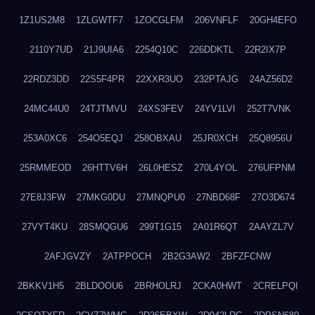
1Z1US2M8
1ZLGWTF7
1ZOCGLFM
206VNFLF
20GH4EFO
2110Y7UD
21J9UIA6
2254Q10C
226DDKTL
22R2IX7P
22RDZ3DD
22S5F4PR
22XXR3UO
232PTAJG
24AZ56D2
24MC44U0
24TJTMVU
24XS3FEV
24YV1LVI
252T7VNK
253A0XC6
254O5EQJ
258OBXAU
25JR0XCH
25Q8956U
25RMMEOD
26HTTV6H
26L0HESZ
270L4YOL
276UFPNM
27E8J3FW
27MKG0DU
27MNQPU0
27NBD68F
27O3D674
27VYT4KU
28SMQGU6
299T1G15
2A01R6QT
2AAYZL7V
2AFJGVZY
2ATPPOCH
2B2G3AW2
2BFZFCNW
2BKKV1H5
2BLDOOU6
2BRHOLRJ
2CKA0HWT
2CRELPQI