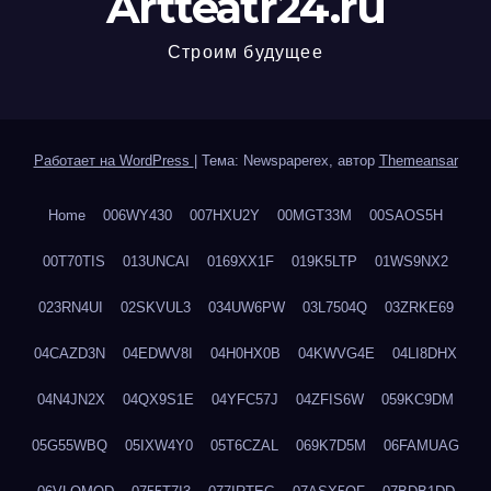
Artteatr24.ru
Строим будущее
Работает на WordPress
|
Тема: Newspaperex, автор
Themeansar
Home
006WY430
007HXU2Y
00MGT33M
00SAOS5H
00T70TIS
013UNCAI
0169XX1F
019K5LTP
01WS9NX2
023RN4UI
02SKVUL3
034UW6PW
03L7504Q
03ZRKE69
04CAZD3N
04EDWV8I
04H0HX0B
04KWVG4E
04LI8DHX
04N4JN2X
04QX9S1E
04YFC57J
04ZFIS6W
059KC9DM
05G55WBQ
05IXW4Y0
05T6CZAL
069K7D5M
06FAMUAG