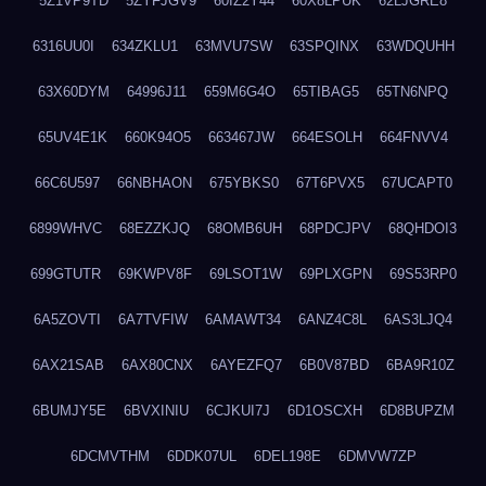
5Z1VP9TD
5ZYFJGV9
60IZ2Y44
60X8LPUK
62LJGRE8
6316UU0I
634ZKLU1
63MVU7SW
63SPQINX
63WDQUHH
63X60DYM
64996J11
659M6G4O
65TIBAG5
65TN6NPQ
65UV4E1K
660K94O5
663467JW
664ESOLH
664FNVV4
66C6U597
66NBHAON
675YBKS0
67T6PVX5
67UCAPT0
6899WHVC
68EZZKJQ
68OMB6UH
68PDCJPV
68QHDOI3
699GTUTR
69KWPV8F
69LSOT1W
69PLXGPN
69S53RP0
6A5ZOVTI
6A7TVFIW
6AMAWT34
6ANZ4C8L
6AS3LJQ4
6AX21SAB
6AX80CNX
6AYEZFQ7
6B0V87BD
6BA9R10Z
6BUMJY5E
6BVXINIU
6CJKUI7J
6D1OSCXH
6D8BUPZM
6DCMVTHM
6DDK07UL
6DEL198E
6DMVW7ZP