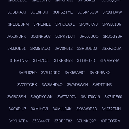
3N8UCE6Q
3NE5SFF6
3NH0FX33
3NISGAEP
3O3KQQ4F
3OBDFAXI
3OE9P0KI
3OPSZTYE
3OSK46GW
3P20H0VW
3PEBEUPM
3PFEI4E1
3PHQ0AXL
3PJX8KV3
3PWL81U6
3PX3NDPK
3QBNPSU7
3QPKYD3H
3R660UUO
3R8OBY8R
3RJJOB51
3RM5TAUQ
3RV0N612
3SRBQEDJ
3SXFZOBA
3TBVTN7Z
3TFI7CJL
3TKFBN73
3TTB618D
3TVMVY4A
3VPL82H9
3VS14DKC
3VX5WW8T
3VXFRWKX
3VZRTGEK
3W3MHD4O
3WAD8W9N
3WDTF1N3
3WI8G8SN
3WQDYCWK
3WTTA97N
3WU70G19
3X71FE60
3XC4DIU7
3XMIH0VI
3XMLLD4K
3XWW9P5D
3Y2Z2FMH
3YXUATB4
3Z3344KT
3ZBBJF82
3ZUNKQ9P
40PEO5RM