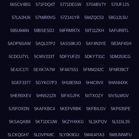
56SCV4BG
571FDQ4T
5771DEGW
57G6BV7Y
57IUFJJS
57LA2HJ6
57N9R0VG
57Z141YR
584ZQC53
58G12L5U
595U946N
59BSESDJ
59FRMR7X
59T11ZKH
5AFUR9TL
5AOPNSAW
5AQL07P2
5ASS9KJO
5AY4N3YE
5B3AF4SH
5CDCU7YL
5CWV233T
5DFYUFZ0
5DKYT31C
5DM253CG
5E4JC1TI
5EXK7A7W
5F447S51
5FMM242C
5FNR39CT
5GEF3377
5GYKO7P3
5H18E5N3
5H4C8VII
5HANI4XK
5HER0XEV
5HNS21Z8
5IFXGJFK
5IITXOZY
5IVSLWGV
5J5FOXDN
5KAFKBC4
5KEFVRBK
5KFBILGV
5KP635PE
5KSAQAB8
5KT1DCUW
5KZYHXKG
5L1KPI2V
5L515L3S
5LCKQGH7
5LOVPA8C
5LY0K9GU
5M4U4YA3
5M8JMWFU