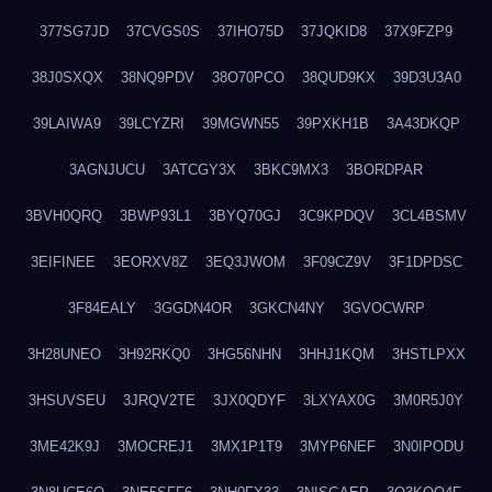
377SG7JD
37CVGS0S
37IHO75D
37JQKID8
37X9FZP9
38J0SXQX
38NQ9PDV
38O70PCO
38QUD9KX
39D3U3A0
39LAIWA9
39LCYZRI
39MGWN55
39PXKH1B
3A43DKQP
3AGNJUCU
3ATCGY3X
3BKC9MX3
3BORDPAR
3BVH0QRQ
3BWP93L1
3BYQ70GJ
3C9KPDQV
3CL4BSMV
3EIFINEE
3EORXV8Z
3EQ3JWOM
3F09CZ9V
3F1DPDSC
3F84EALY
3GGDN4OR
3GKCN4NY
3GVOCWRP
3H28UNEO
3H92RKQ0
3HG56NHN
3HHJ1KQM
3HSTLPXX
3HSUVSEU
3JRQV2TE
3JX0QDYF
3LXYAX0G
3M0R5J0Y
3ME42K9J
3MOCREJ1
3MX1P1T9
3MYP6NEF
3N0IPODU