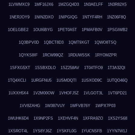
1LVWMXC9
1MF16JX6
1MZGQ4D3
1N3AELFF
1N3R82X5
1NERJOY9
1NIN2DXO
1NIPGIQG
1NTYF4RH
1NZ06F8Q
1OELGBE2
1OUI6BYG
1PET0A5T
1PMAFB0V
1PSGIWB2
1Q3BPV0D
1QBCT8D3
1QMT9XGT
1QWO8TSQ
1QYKS8IF
1RCW99QZ
1RDUWSSK
1RYOMZPR
1SFXG5XT
1SSBXDLO
1SZ258AV
1T04TFO9
1T3A32QI
1TQ4XCLI
1URGFNU5
1USMDQTI
1USXOD9C
1UTQO46Q
1UXXH5X4
1V2M00OW
1VHOFJ5Z
1VLGOT3L
1VT6PD21
1VV8ZAHG
1W387VUY
1WFVB76Y
1WPX7P03
1WUHK6D4
1X9NP2FS
1XEHVF4N
1XFRA9ZO
1XS2YS68
1XSROT4L
1YS8YJ6Z
1YSKFL0G
1YUCNSFB
1YYN7W1J