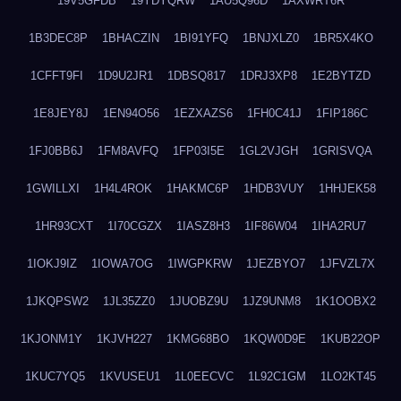
19V5GFDB
19YDYQRW
1AU5Q96D
1AXWRT6R
1B3DEC8P
1BHACZIN
1BI91YFQ
1BNJXLZ0
1BR5X4KO
1CFFT9FI
1D9U2JR1
1DBSQ817
1DRJ3XP8
1E2BYTZD
1E8JEY8J
1EN94O56
1EZXAZS6
1FH0C41J
1FIP186C
1FJ0BB6J
1FM8AVFQ
1FP03I5E
1GL2VJGH
1GRISVQA
1GWILLXI
1H4L4ROK
1HAKMC6P
1HDB3VUY
1HHJEK58
1HR93CXT
1I70CGZX
1IASZ8H3
1IF86W04
1IHA2RU7
1IOKJ9IZ
1IOWA7OG
1IWGPKRW
1JEZBYO7
1JFVZL7X
1JKQPSW2
1JL35ZZ0
1JUOBZ9U
1JZ9UNM8
1K1OOBX2
1KJONM1Y
1KJVH227
1KMG68BO
1KQW0D9E
1KUB22OP
1KUC7YQ5
1KVUSEU1
1L0EECVC
1L92C1GM
1LO2KT45