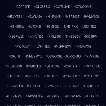
4GJRPJFP
4GLC8SBG
4GOTUJAD
4GTUQOMS
4H5VY3Z1
4HCW1AJA
4HINPU4S
4HSR603T
4HVMV9QI
4I5H850W
4IL73M3I
4JGM8GIJ
4JH8IPKK
4JS349D2
4K2GFW1N
4K4KVN36
4KML855I
4KNS3G0Y
4KQJIFMI
4KWTO3AT
4LXNH9M8
4M8RR8DW
4NNSAVOG
4NOFJHTI
4NRBYMY1
4O9WC0SL
4ORR508B
4P5VX889
4PE2DGG9
4PW810LS
4Q1M7Q60
4QAHYG43
4QHYCH8B
4QL610TS
4QRSJ753
4QVTMIC5
4QXRDQN7
4S31TENQ
4SGZZGF9
4SHI3FUE
4SRMCB32
4SYJTR01
4T4UXTTO
4T8GUZVK
4TAWVEKW
4TBBI1Y5
4TJ1ASNW
4TPTYC45