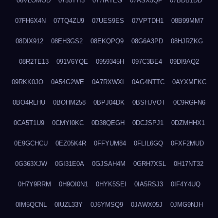
06VLOMOD
0755T7I3
077IRTEG
07ASX5QF
07BDB1DD
07FH6X4N
07TQ4ZU9
07UES9ES
07VPTDH1
08B99MM7
08DIX912
08EH3GS2
08EKQPQ9
08G6A3PD
08HJRZKG
08R2TE13
091V6YQE
0959345H
097C3BE4
09DI9AQ2
09RKK0JO
0A54G2WE
0A7RXWXI
0AG4NTTC
0AYXMFKC
0BO4RLHU
0BOHM258
0BPJ04DK
0BSHJVOT
0C9RGFN6
0CA5T1U9
0CMYI0KC
0D38QEGH
0DCJSPJ1
0DZMHHX1
0E9GCHCU
0EZ05K4R
0FFYUM84
0FLIL6GQ
0FXF2MUD
0G363XJW
0GI31E0A
0GJSAH4M
0GRH7XSL
0H17NT32
0H7Y9RRM
0H9OI0N1
0HYK5SEI
0IA5RSJ3
0IF4Y4UQ
0IM5QCNL
0IUZL33Y
0J6YMSQ9
0JAWX05J
0JMG9NJH