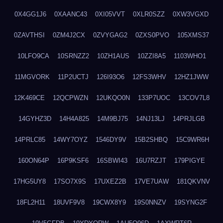
0X4GG1J6
0XAANC43
0XI05VVT
0XLR0SZZ
0XW3VGXD
0ZAVTHSI
0ZM4J2CX
0ZVYGAG2
0ZXS0PVO
105XMS37
10LFO9CA
10SRNZZ2
10ZH1AUS
10ZZI8A5
1103WHO1
11MGVORK
11P2UCTJ
126I93O6
12FS3WHV
12HZ1JWW
12K469CE
12QCPWZN
12UKQO0N
133P7UOC
13COV7L8
14GYHZ3D
14H4A825
14M9BJ75
14NJ13LJ
14PRJLGB
14PRLC85
14WY7OYZ
1546DY9V
15B2SHBQ
15C9WR6H
160ON64P
16P9KSF6
16SBWI43
16U7RZJT
179PIGYE
17HG5UY8
17SO7X9S
17UXEZ2B
17VE7UAW
181QKVNV
18FL2H11
18UVF9V8
19CWX8Y9
19S0NNZV
19SYNG2F