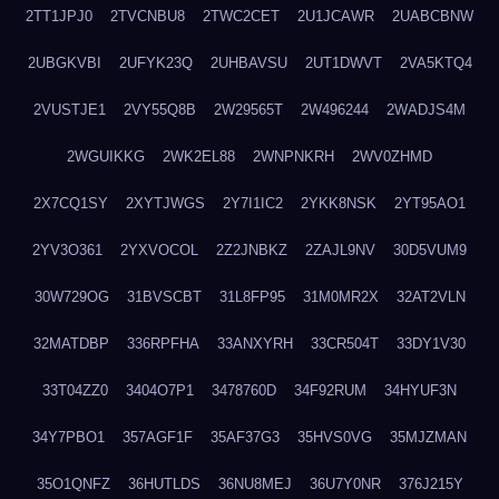
2TT1JPJ0
2TVCNBU8
2TWC2CET
2U1JCAWR
2UABCBNW
2UBGKVBI
2UFYK23Q
2UHBAVSU
2UT1DWVT
2VA5KTQ4
2VUSTJE1
2VY55Q8B
2W29565T
2W496244
2WADJS4M
2WGUIKKG
2WK2EL88
2WNPNKRH
2WV0ZHMD
2X7CQ1SY
2XYTJWGS
2Y7I1IC2
2YKK8NSK
2YT95AO1
2YV3O361
2YXVOCOL
2Z2JNBKZ
2ZAJL9NV
30D5VUM9
30W729OG
31BVSCBT
31L8FP95
31M0MR2X
32AT2VLN
32MATDBP
336RPFHA
33ANXYRH
33CR504T
33DY1V30
33T04ZZ0
3404O7P1
3478760D
34F92RUM
34HYUF3N
34Y7PBO1
357AGF1F
35AF37G3
35HVS0VG
35MJZMAN
35O1QNFZ
36HUTLDS
36NU8MEJ
36U7Y0NR
376J215Y