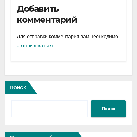
e
er
at
ail
р
Добавить
gr
s
а
комментарий
a
A
в
m
p
и
Для отправки комментария вам необходимо
p
ть
авторизоваться
.
Поиск
Поиск