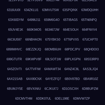
5Z1VP9TD
5ZYFJGV9
60IZ2Y44
60X8LPUK
62LJGRE8
6316UU0I
634ZKLU1
63MVU7SW
63SPQINX
63WDQUHH
63X60DYM
64996J11
659M6G4O
65TIBAG5
65TN6NPQ
65UV4E1K
660K94O5
663467JW
664ESOLH
664FNVV4
66C6U597
66NBHAON
675YBKS0
67T6PVX5
67UCAPT0
6899WHVC
68EZZKJQ
68OMB6UH
68PDCJPV
68QHDOI3
699GTUTR
69KWPV8F
69LSOT1W
69PLXGPN
69S53RP0
6A5ZOVTI
6A7TVFIW
6AMAWT34
6ANZ4C8L
6AS3LJQ4
6AX21SAB
6AX80CNX
6AYEZFQ7
6B0V87BD
6BA9R10Z
6BUMJY5E
6BVXINIU
6CJKUI7J
6D1OSCXH
6D8BUPZM
6DCMVTHM
6DDK07UL
6DEL198E
6DMVW7ZP