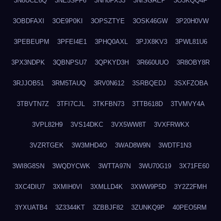
3N8UCE6Q
3NE5SFF6
3NH0FX33
3NISGAEP
3O3KQQ4F
3OBDFAXI
3OE9P0KI
3OPSZTYE
3OSK46GW
3P20H0VW
3PEBEUPM
3PFEI4E1
3PHQ0AXL
3PJX8KV3
3PWL81U6
3PX3NDPK
3QBNPSU7
3QPKYD3H
3R660UUO
3R8OBY8R
3RJJOB51
3RM5TAUQ
3RV0N612
3SRBQEDJ
3SXFZOBA
3TBVTN7Z
3TFI7CJL
3TKFBN73
3TTB618D
3TVMVY4A
3VPL82H9
3VS14DKC
3VX5WW8T
3VXFRWKX
3VZRTGEK
3W3MHD4O
3WAD8W9N
3WDTF1N3
3WI8G8SN
3WQDYCWK
3WTTA97N
3WU70G19
3X71FE60
3XC4DIU7
3XMIH0VI
3XMLLD4K
3XWW9P5D
3Y2Z2FMH
3YXUATB4
3Z3344KT
3ZBBJF82
3ZUNKQ9P
40PEO5RM