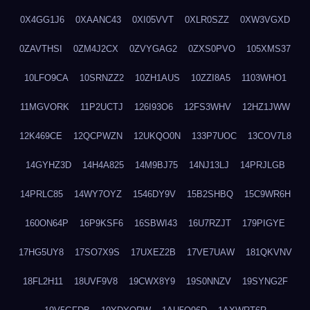
0X4GG1J6
0XAANC43
0XI05VVT
0XLR0SZZ
0XW3VGXD
0ZAVTHSI
0ZM4J2CX
0ZVYGAG2
0ZXS0PVO
105XMS37
10LFO9CA
10SRNZZ2
10ZH1AUS
10ZZI8A5
1103WHO1
11MGVORK
11P2UCTJ
126I93O6
12FS3WHV
12HZ1JWW
12K469CE
12QCPWZN
12UKQO0N
133P7UOC
13COV7L8
14GYHZ3D
14H4A825
14M9BJ75
14NJ13LJ
14PRJLGB
14PRLC85
14WY7OYZ
1546DY9V
15B2SHBQ
15C9WR6H
160ON64P
16P9KSF6
16SBWI43
16U7RZJT
179PIGYE
17HG5UY8
17SO7X9S
17UXEZ2B
17VE7UAW
181QKVNV
18FL2H11
18UVF9V8
19CWX8Y9
19S0NNZV
19SYNG2F