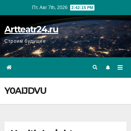
Перейти
Пт. Авг 7th, 2026
2:42:16 PM
к
содержанию
Artteatr24.ru
Строим будущее
Y0AIJDVU