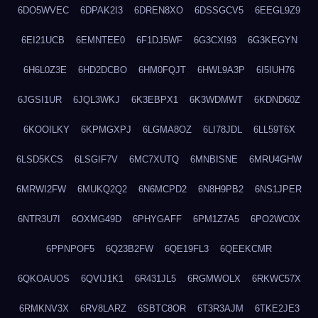
6DO5WVEC
6DPAK2I3
6DREN8XO
6DSSGCV5
6EEGL9Z9
6EI21UCB
6EMNTEE0
6F1DJ5WF
6G3CXI93
6G3KEGYN
6H6L0Z3E
6HD2DCBO
6HM0FQJT
6HWL9A3P
6I5IUH76
6JGSI1UR
6JQL3WKJ
6K3EBPX1
6K3WDMWT
6KDND60Z
6KOOILKY
6KPMGXPJ
6LGMA8OZ
6LI78JDL
6LL59T6X
6LSD5KCS
6LSGIF7V
6MC7XUTQ
6MNBISNE
6MRU4GHW
6MRWI2FW
6MUKQ2Q2
6N6MCPD2
6N8H9PB2
6NS1JPER
6NTR3U7I
6OXMG49D
6PHYGAFF
6PM1Z7A5
6PO2WC0X
6PPNPOF5
6Q23B2FW
6QE19FL3
6QEEKCMR
6QKOAUOS
6QVIJ1K1
6R431JL5
6RGMWOLX
6RKWC57X
6RMKNV3X
6RV8LARZ
6SBTC8OR
6T3R3AJM
6TKE2JE3