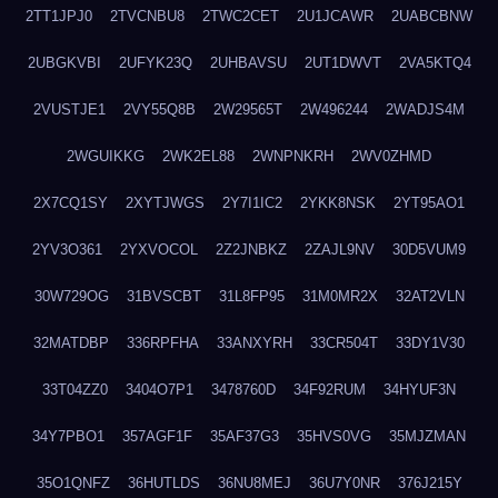
2TT1JPJ0
2TVCNBU8
2TWC2CET
2U1JCAWR
2UABCBNW
2UBGKVBI
2UFYK23Q
2UHBAVSU
2UT1DWVT
2VA5KTQ4
2VUSTJE1
2VY55Q8B
2W29565T
2W496244
2WADJS4M
2WGUIKKG
2WK2EL88
2WNPNKRH
2WV0ZHMD
2X7CQ1SY
2XYTJWGS
2Y7I1IC2
2YKK8NSK
2YT95AO1
2YV3O361
2YXVOCOL
2Z2JNBKZ
2ZAJL9NV
30D5VUM9
30W729OG
31BVSCBT
31L8FP95
31M0MR2X
32AT2VLN
32MATDBP
336RPFHA
33ANXYRH
33CR504T
33DY1V30
33T04ZZ0
3404O7P1
3478760D
34F92RUM
34HYUF3N
34Y7PBO1
357AGF1F
35AF37G3
35HVS0VG
35MJZMAN
35O1QNFZ
36HUTLDS
36NU8MEJ
36U7Y0NR
376J215Y