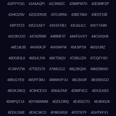
418TPYOG
41A6AQPI
41CR68ZC
428MPM7O
42EW9PZP
42HIOZNV
42QOZROE
437L5RRA
43BE766X
43EEF23E
43IP3TZ3
43OJ1AEY
43SSFXBJ
43U16JLC
43XY7A9N
441OKOJO
4474ZR0W
4489NF37
44AFGVXY
44CGH1H9
44E14L85
44VA5KJF
44XI8AFW
45A3IPS9
4601IURZ
46DGB3L9
46DLKJV6
46KT56QV
4728GJZN
47CQFY0O
47JMVITW
47TRZS70
47W8J2J2
48QJBQ0X
49MZ8W4O
49R1GYE9
49SPF3MJ
49WWVPJU
4B13IA3F
4B1N5SGO
4BOKJ6KQ
4C9HCESS
4D64LFAR
4D90P4CC
4DV2LKB3
4DWPQY14
4DYW6NWM
4DZ5J3RQ
4E402GTO
4E4R43JK
4EE6J1ME
4ENC34CO
4F88GRG8
4FDT5ITF
4GHTKFV1