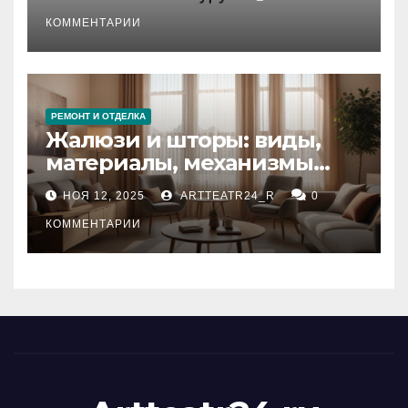
стихийных бедствий на
тезауруса
КОММЕНТАРИИ
РЕМОНТ И ОТДЕЛКА
Жалюзи и шторы: виды,
материалы, механизмы
управления и уход
НОЯ 12, 2025
ARTTEATR24_R
0
КОММЕНТАРИИ