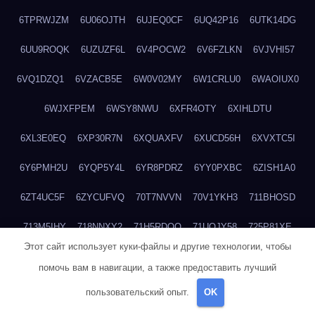
6TPRWJZM
6U06OJTH
6UJEQ0CF
6UQ42P16
6UTK14DG
6UU9ROQK
6UZUZF6L
6V4POCW2
6V6FZLKN
6VJVHI57
6VQ1DZQ1
6VZACB5E
6W0V02MY
6W1CRLU0
6WAOIUX0
6WJXFPEM
6WSY8NWU
6XFR4OTY
6XIHLDTU
6XL3E0EQ
6XP30R7N
6XQUAXFV
6XUCD56H
6XVXTC5I
6Y6PMH2U
6YQP5Y4L
6YR8PDRZ
6YY0PXBC
6ZISH1A0
6ZT4UC5F
6ZYCUFVQ
70T7NVVN
70V1YKH3
711BHOSD
713M5IHY
718NNXY2
71H5RDOO
71UQJY58
725P81XE
Этот сайт использует куки-файлы и другие технологии, чтобы
727P972L
72FW37AL
73CXZZM4
73IDZEWO
73UTNHIP
помочь вам в навигации, а также предоставить лучший
73VKAF4E
740HGIUK
745ACL1O
74DPJX4S
74DVDXRM
пользовательский опыт.
OK