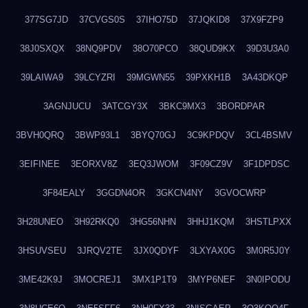
377SG7JD
37CVGS0S
37IHO75D
37JQKID8
37X9FZP9
38J0SXQX
38NQ9PDV
38O70PCO
38QUD9KX
39D3U3A0
39LAIWA9
39LCYZRI
39MGWN55
39PXKH1B
3A43DKQP
3AGNJUCU
3ATCGY3X
3BKC9MX3
3BORDPAR
3BVH0QRQ
3BWP93L1
3BYQ70GJ
3C9KPDQV
3CL4BSMV
3EIFINEE
3EORXV8Z
3EQ3JWOM
3F09CZ9V
3F1DPDSC
3F84EALY
3GGDN4OR
3GKCN4NY
3GVOCWRP
3H28UNEO
3H92RKQ0
3HG56NHN
3HHJ1KQM
3HSTLPXX
3HSUVSEU
3JRQV2TE
3JX0QDYF
3LXYAX0G
3M0R5J0Y
3ME42K9J
3MOCREJ1
3MX1P1T9
3MYP6NEF
3N0IPODU