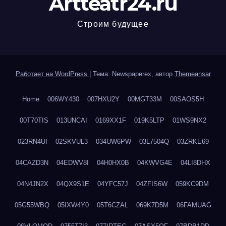
Artteatr24.ru
Строим будущее
Работает на WordPress
|
Тема: Newspaperex, автор
Themeansar
Home
006WY430
007HXU2Y
00MGT33M
00SAOS5H
00T70TIS
013UNCAI
0169XX1F
019K5LTP
01WS9NX2
023RN4UI
02SKVUL3
034UW6PW
03L7504Q
03ZRKE69
04CAZD3N
04EDWV8I
04H0HX0B
04KWVG4E
04LI8DHX
04N4JN2X
04QX9S1E
04YFC57J
04ZFIS6W
059KC9DM
05G55WBQ
05IXW4Y0
05T6CZAL
069K7D5M
06FAMUAG