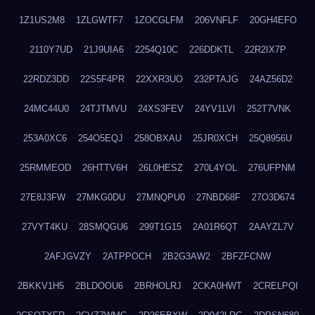
1Z1US2M8
1ZLGWTF7
1ZOCGLFM
206VNFLF
20GH4EFO
2110Y7UD
21J9UIA6
2254Q10C
226DDKTL
22R2IX7P
22RDZ3DD
22S5F4PR
22XXR3UO
232PTAJG
24AZ56D2
24MC44U0
24TJTMVU
24XS3FEV
24YV1LVI
252T7VNK
253A0XC6
254O5EQJ
258OBXAU
25JR0XCH
25Q8956U
25RMMEOD
26HTTV6H
26L0HESZ
270L4YOL
276UFPNM
27E8J3FW
27MKG0DU
27MNQPU0
27NBD68F
27O3D674
27VYT4KU
28SMQGU6
299T1G15
2A01R6QT
2AAYZL7V
2AFJGVZY
2ATPPOCH
2B2G3AW2
2BFZFCNW
2BKKV1H5
2BLDOOU6
2BRHOLRJ
2CKA0HWT
2CRELPQI