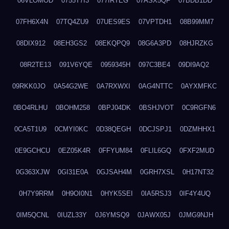
06VLOMOD
0755T7I3
077IRTEG
07ASX5QF
07BDB1DD
07FH6X4N
07TQ4ZU9
07UES9ES
07VPTDH1
08B99MM7
08DIX912
08EH3GS2
08EKQPQ9
08G6A3PD
08HJRZKG
08R2TE13
091V6YQE
0959345H
097C3BE4
09DI9AQ2
09RKK0JO
0A54G2WE
0A7RXWXI
0AG4NTTC
0AYXMFKC
0BO4RLHU
0BOHM258
0BPJ04DK
0BSHJVOT
0C9RGFN6
0CA5T1U9
0CMYI0KC
0D38QEGH
0DCJSPJ1
0DZMHHX1
0E9GCHCU
0EZ05K4R
0FFYUM84
0FLIL6GQ
0FXF2MUD
0G363XJW
0GI31E0A
0GJSAH4M
0GRH7XSL
0H17NT32
0H7Y9RRM
0H9OI0N1
0HYK5SEI
0IA5RSJ3
0IF4Y4UQ
0IM5QCNL
0IUZL33Y
0J6YMSQ9
0JAWX05J
0JMG9NJH