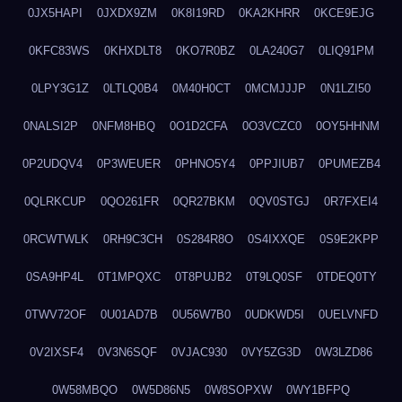
0JX5HAPI
0JXDX9ZM
0K8I19RD
0KA2KHRR
0KCE9EJG
0KFC83WS
0KHXDLT8
0KO7R0BZ
0LA240G7
0LIQ91PM
0LPY3G1Z
0LTLQ0B4
0M40H0CT
0MCMJJJP
0N1LZI50
0NALSI2P
0NFM8HBQ
0O1D2CFA
0O3VCZC0
0OY5HHNM
0P2UDQV4
0P3WEUER
0PHNO5Y4
0PPJIUB7
0PUMEZB4
0QLRKCUP
0QO261FR
0QR27BKM
0QV0STGJ
0R7FXEI4
0RCWTWLK
0RH9C3CH
0S284R8O
0S4IXXQE
0S9E2KPP
0SA9HP4L
0T1MPQXC
0T8PUJB2
0T9LQ0SF
0TDEQ0TY
0TWV72OF
0U01AD7B
0U56W7B0
0UDKWD5I
0UELVNFD
0V2IXSF4
0V3N6SQF
0VJAC930
0VY5ZG3D
0W3LZD86
0W58MBQO
0W5D86N5
0W8SOPXW
0WY1BFPQ