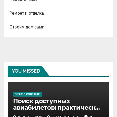
Ремонт и отделка
Строим дом сами
YOU MISSED
БИЗНЕС СОВЕТНИК
Поиск доступных
авиабилетов: практические
рекомендации
ИЮН 17, 2026
ARTTEATR24_R
0