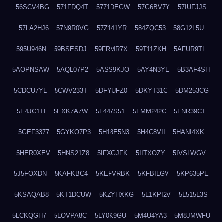
56SCV4BG
571FDQ4T
5771DEGW
57G6BV7Y
57IUFJJS
57LA2HJ6
57N9R0VG
57Z141YR
584ZQC53
58G12L5U
595U946N
59BSESDJ
59FRMR7X
59T11ZKH
5AFUR9TL
5AOPNSAW
5AQL07P2
5ASS9KJO
5AY4N3YE
5B3AF4SH
5CDCU7YL
5CWV233T
5DFYUFZ0
5DKYT31C
5DM253CG
5E4JC1TI
5EXK7A7W
5F447S51
5FMM242C
5FNR39CT
5GEF3377
5GYKO7P3
5H18E5N3
5H4C8VII
5HANI4XK
5HER0XEV
5HNS21Z8
5IFXGJFK
5IITXOZY
5IVSLWGV
5J5FOXDN
5KAFKBC4
5KEFVRBK
5KFBILGV
5KP635PE
5KSAQAB8
5KT1DCUW
5KZYHXKG
5L1KPI2V
5L515L3S
5LCKQGH7
5LOVPA8C
5LY0K9GU
5M4U4YA3
5M8JMWFU