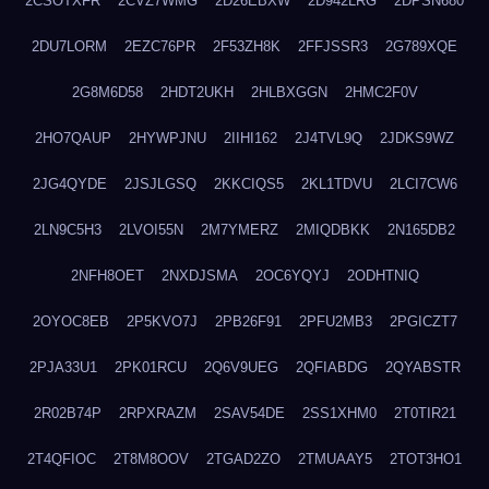
2CSOTXFR
2CVZ7WMG
2D26EBXW
2D942LRG
2DPSN680
2DU7LORM
2EZC76PR
2F53ZH8K
2FFJSSR3
2G789XQE
2G8M6D58
2HDT2UKH
2HLBXGGN
2HMC2F0V
2HO7QAUP
2HYWPJNU
2IIHI162
2J4TVL9Q
2JDKS9WZ
2JG4QYDE
2JSJLGSQ
2KKCIQS5
2KL1TDVU
2LCI7CW6
2LN9C5H3
2LVOI55N
2M7YMERZ
2MIQDBKK
2N165DB2
2NFH8OET
2NXDJSMA
2OC6YQYJ
2ODHTNIQ
2OYOC8EB
2P5KVO7J
2PB26F91
2PFU2MB3
2PGICZT7
2PJA33U1
2PK01RCU
2Q6V9UEG
2QFIABDG
2QYABSTR
2R02B74P
2RPXRAZM
2SAV54DE
2SS1XHM0
2T0TIR21
2T4QFIOC
2T8M8OOV
2TGAD2ZO
2TMUAAY5
2TOT3HO1