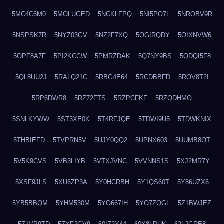
5MC4C6M0
5MOLUGED
5NCKLFPQ
5NI5PO7L
5NROBV9R
5NSPSK7R
5NYZ03GV
5NZ2F7XQ
5OGIRQDY
5OIXNVW6
5OPF8A7F
5PI2KCCW
5PMRZDAK
5Q7NY9BS
5QDQI5F8
5QL8UU2J
5RALQ21C
5RBG4E64
5RCDBBFD
5ROV8T2I
5RP6DWR8
5RZ72FTS
5RZPCFKF
5RZQDHMO
5SNLKYWW
5ST3XE0K
5T4RFJQE
5TDWI9U5
5TDWKNIX
5THBIEFD
5TVPRN5V
5UJY0QQ2
5UPNX603
5UUMB8OT
5V5K9CVS
5VB3LIYB
5VTXJVNC
5VVNNS1S
5XJ2MR7Y
5XSF9JLS
5XU6ZP3A
5Y0HCRBH
5Y1QS60T
5Y86UZX6
5YB5BBQM
5YHM530M
5YO667IH
5YO7ZQGL
5Z1BWJEZ