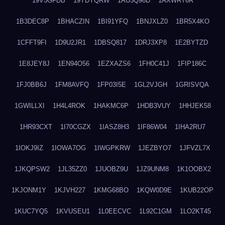
19V5GFDB
19YDYQRW
1AU5Q96D
1AXWRT6R
1B3DEC8P
1BHACZIN
1BI91YFQ
1BNJXLZ0
1BR5X4KO
1CFFT9FI
1D9U2JR1
1DBSQ817
1DRJ3XP8
1E2BYTZD
1E8JEY8J
1EN94O56
1EZXAZS6
1FH0C41J
1FIP186C
1FJ0BB6J
1FM8AVFQ
1FP03I5E
1GL2VJGH
1GRISVQA
1GWILLXI
1H4L4ROK
1HAKMC6P
1HDB3VUY
1HHJEK58
1HR93CXT
1I70CGZX
1IASZ8H3
1IF86W04
1IHA2RU7
1IOKJ9IZ
1IOWA7OG
1IWGPKRW
1JEZBYO7
1JFVZL7X
1JKQPSW2
1JL35ZZ0
1JUOBZ9U
1JZ9UNM8
1K1OOBX2
1KJONM1Y
1KJVH227
1KMG68BO
1KQW0D9E
1KUB22OP
1KUC7YQ5
1KVUSEU1
1L0EECVC
1L92C1GM
1LO2KT45