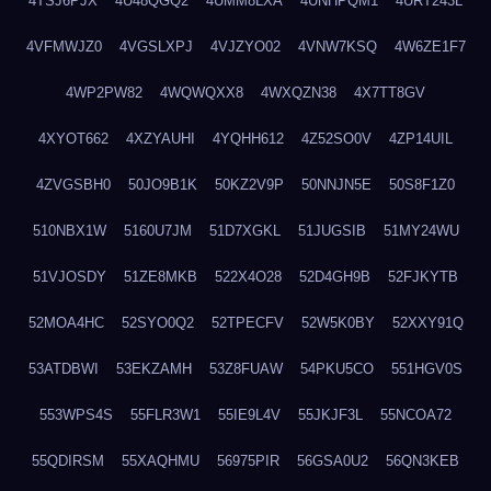
4TSJ6PJX
4U48QGQ2
4UMM8LXA
4UNHPQM1
4URT243L
4VFMWJZ0
4VGSLXPJ
4VJZYO02
4VNW7KSQ
4W6ZE1F7
4WP2PW82
4WQWQXX8
4WXQZN38
4X7TT8GV
4XYOT662
4XZYAUHI
4YQHH612
4Z52SO0V
4ZP14UIL
4ZVGSBH0
50JO9B1K
50KZ2V9P
50NNJN5E
50S8F1Z0
510NBX1W
5160U7JM
51D7XGKL
51JUGSIB
51MY24WU
51VJOSDY
51ZE8MKB
522X4O28
52D4GH9B
52FJKYTB
52MOA4HC
52SYO0Q2
52TPECFV
52W5K0BY
52XXY91Q
53ATDBWI
53EKZAMH
53Z8FUAW
54PKU5CO
551HGV0S
553WPS4S
55FLR3W1
55IE9L4V
55JKJF3L
55NCOA72
55QDIRSM
55XAQHMU
56975PIR
56GSA0U2
56QN3KEB