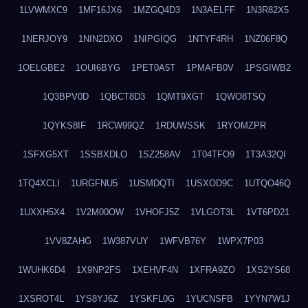
1LVWMXC9
1MF16JX6
1MZGQ4D3
1N3AELFF
1N3R82X5
1NERJOY9
1NIN2DXO
1NIPGIQG
1NTYF4RH
1NZ06F8Q
1OELGBE2
1OUI6BYG
1PET0A5T
1PMAFB0V
1PSGIWB2
1Q3BPV0D
1QBCT8D3
1QMT9XGT
1QWO8TSQ
1QYKS8IF
1RCW99QZ
1RDUWSSK
1RYOMZPR
1SFXG5XT
1SSBXDLO
1SZ258AV
1T04TFO9
1T3A32QI
1TQ4XCLI
1URGFNU5
1USMDQTI
1USXOD9C
1UTQO46Q
1UXXH5X4
1V2M00OW
1VHOFJ5Z
1VLGOT3L
1VT6PD21
1VV8ZAHG
1W387VUY
1WFVB76Y
1WPX7P03
1WUHK6D4
1X9NP2FS
1XEHVF4N
1XFRA9ZO
1XS2YS68
1XSROT4L
1YS8YJ6Z
1YSKFL0G
1YUCNSFB
1YYN7W1J