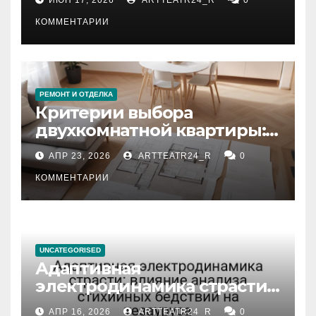
КОММЕНТАРИИ
РЕМОНТ И ОТДЕЛКА
Критерии выбора
двухкомнатной квартиры:
планировка, площадь,
АПР 23, 2026
ARTTEATR24_R
0
состояние и документация
КОММЕНТАРИИ
UNCATEGORISED
Адаптивная
электродинамика страсти:
влияние анализа
АПР 16, 2026
ARTTEATR24_R
0