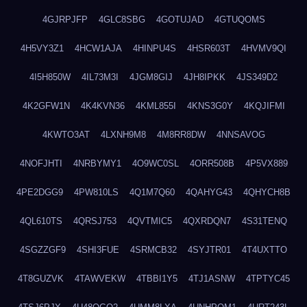
4GJRPJFP
4GLC8SBG
4GOTUJAD
4GTUQOMS
4H5VY3Z1
4HCW1AJA
4HINPU4S
4HSR603T
4HVMV9QI
4I5H850W
4IL73M3I
4JGM8GIJ
4JH8IPKK
4JS349D2
4K2GFW1N
4K4KVN36
4KML855I
4KNS3G0Y
4KQJIFMI
4KWTO3AT
4LXNH9M8
4M8RR8DW
4NNSAVOG
4NOFJHTI
4NRBYMY1
4O9WC0SL
4ORR508B
4P5VX889
4PE2DGG9
4PW810LS
4Q1M7Q60
4QAHYG43
4QHYCH8B
4QL610TS
4QRSJ753
4QVTMIC5
4QXRDQN7
4S31TENQ
4SGZZGF9
4SHI3FUE
4SRMCB32
4SYJTR01
4T4UXTTO
4T8GUZVK
4TAWVEKW
4TBBI1Y5
4TJ1ASNW
4TPTYC45