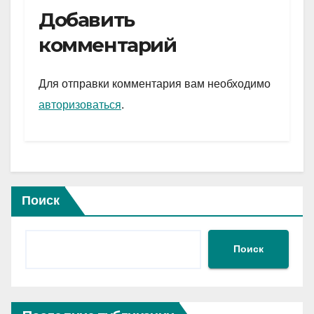
e
er
at
ail
р
Добавить
gr
s
а
комментарий
a
A
в
m
p
и
Для отправки комментария вам необходимо
p
ть
авторизоваться
.
Поиск
Поиск