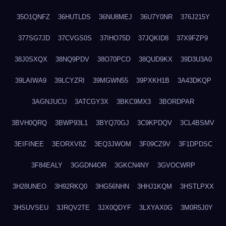
35O1QNFZ
36HUTLDS
36NU8MEJ
36U7Y0NR
376J215Y
377SG7JD
37CVGS0S
37IHO75D
37JQKID8
37X9FZP9
38J0SXQX
38NQ9PDV
38O70PCO
38QUD9KX
39D3U3A0
39LAIWA9
39LCYZRI
39MGWN55
39PXKH1B
3A43DKQP
3AGNJUCU
3ATCGY3X
3BKC9MX3
3BORDPAR
3BVH0QRQ
3BWP93L1
3BYQ70GJ
3C9KPDQV
3CL4BSMV
3EIFINEE
3EORXV8Z
3EQ3JWOM
3F09CZ9V
3F1DPDSC
3F84EALY
3GGDN4OR
3GKCN4NY
3GVOCWRP
3H28UNEO
3H92RKQ0
3HG56NHN
3HHJ1KQM
3HSTLPXX
3HSUVSEU
3JRQV2TE
3JX0QDYF
3LXYAX0G
3M0R5J0Y