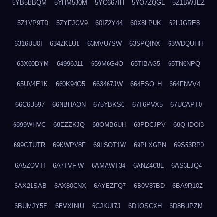
5YB5BBQM
5YHM530M
5YO667IH
5YO7ZQGL
5Z1BWJEZ
5Z1VP9TD
5ZYFJGV9
60IZ2Y44
60X8LPUK
62LJGRE8
6316UU0I
634ZKLU1
63MVU7SW
63SPQINX
63WDQUHH
63X60DYM
64996J11
659M6G4O
65TIBAG5
65TN6NPQ
65UV4E1K
660K94O5
663467JW
664ESOLH
664FNVV4
66C6U597
66NBHAON
675YBKS0
67T6PVX5
67UCAPT0
6899WHVC
68EZZKJQ
68OMB6UH
68PDCJPV
68QHDOI3
699GTUTR
69KWPV8F
69LSOT1W
69PLXGPN
69S53RP0
6A5ZOVTI
6A7TVFIW
6AMAWT34
6ANZ4C8L
6AS3LJQ4
6AX21SAB
6AX80CNX
6AYEZFQ7
6B0V87BD
6BA9R10Z
6BUMJY5E
6BVXINIU
6CJKUI7J
6D1OSCXH
6D8BUPZM