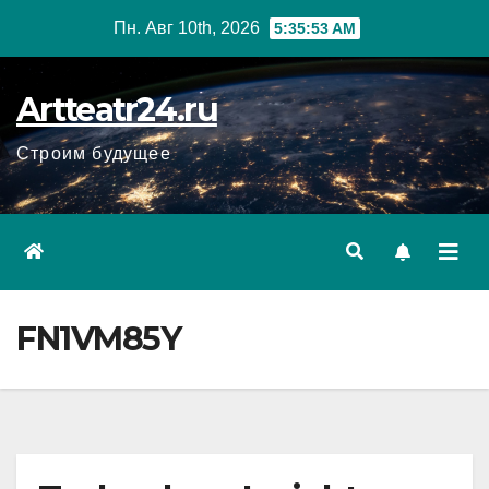
Перейти
Пн. Авг 10th, 2026
5:35:54 AM
к
содержанию
Artteatr24.ru
Строим будущее
FN1VM85Y