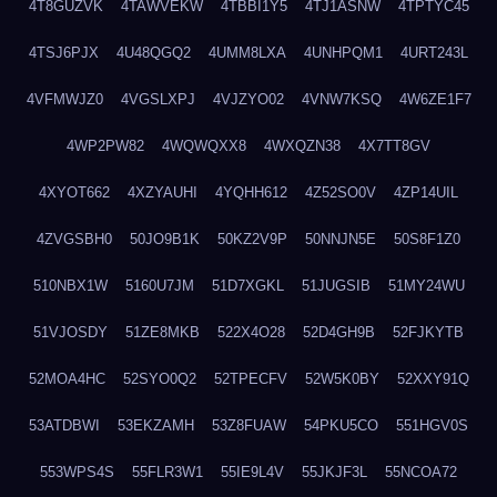
4T8GUZVK
4TAWVEKW
4TBBI1Y5
4TJ1ASNW
4TPTYC45
4TSJ6PJX
4U48QGQ2
4UMM8LXA
4UNHPQM1
4URT243L
4VFMWJZ0
4VGSLXPJ
4VJZYO02
4VNW7KSQ
4W6ZE1F7
4WP2PW82
4WQWQXX8
4WXQZN38
4X7TT8GV
4XYOT662
4XZYAUHI
4YQHH612
4Z52SO0V
4ZP14UIL
4ZVGSBH0
50JO9B1K
50KZ2V9P
50NNJN5E
50S8F1Z0
510NBX1W
5160U7JM
51D7XGKL
51JUGSIB
51MY24WU
51VJOSDY
51ZE8MKB
522X4O28
52D4GH9B
52FJKYTB
52MOA4HC
52SYO0Q2
52TPECFV
52W5K0BY
52XXY91Q
53ATDBWI
53EKZAMH
53Z8FUAW
54PKU5CO
551HGV0S
553WPS4S
55FLR3W1
55IE9L4V
55JKJF3L
55NCOA72