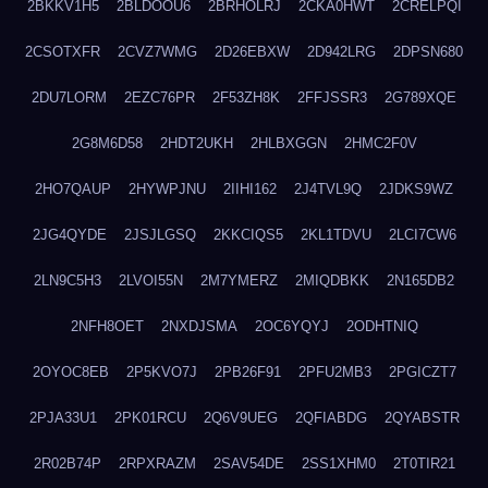
2BKKV1H5
2BLDOOU6
2BRHOLRJ
2CKA0HWT
2CRELPQI
2CSOTXFR
2CVZ7WMG
2D26EBXW
2D942LRG
2DPSN680
2DU7LORM
2EZC76PR
2F53ZH8K
2FFJSSR3
2G789XQE
2G8M6D58
2HDT2UKH
2HLBXGGN
2HMC2F0V
2HO7QAUP
2HYWPJNU
2IIHI162
2J4TVL9Q
2JDKS9WZ
2JG4QYDE
2JSJLGSQ
2KKCIQS5
2KL1TDVU
2LCI7CW6
2LN9C5H3
2LVOI55N
2M7YMERZ
2MIQDBKK
2N165DB2
2NFH8OET
2NXDJSMA
2OC6YQYJ
2ODHTNIQ
2OYOC8EB
2P5KVO7J
2PB26F91
2PFU2MB3
2PGICZT7
2PJA33U1
2PK01RCU
2Q6V9UEG
2QFIABDG
2QYABSTR
2R02B74P
2RPXRAZM
2SAV54DE
2SS1XHM0
2T0TIR21