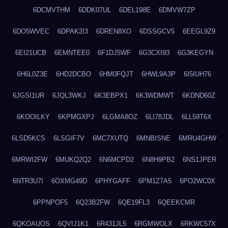
6DCMVTHM
6DDK07UL
6DEL198E
6DMVW7ZP
6DO5WVEC
6DPAK2I3
6DREN8XO
6DSSGCV5
6EEGL9Z9
6EI21UCB
6EMNTEE0
6F1DJ5WF
6G3CXI93
6G3KEGYN
6H6L0Z3E
6HD2DCBO
6HM0FQJT
6HWL9A3P
6I5IUH76
6JGSI1UR
6JQL3WKJ
6K3EBPX1
6K3WDMWT
6KDND60Z
6KOOILKY
6KPMGXPJ
6LGMA8OZ
6LI78JDL
6LL59T6X
6LSD5KCS
6LSGIF7V
6MC7XUTQ
6MNBISNE
6MRU4GHW
6MRWI2FW
6MUKQ2Q2
6N6MCPD2
6N8H9PB2
6NS1JPER
6NTR3U7I
6OXMG49D
6PHYGAFF
6PM1Z7A5
6PO2WC0X
6PPNPOF5
6Q23B2FW
6QE19FL3
6QEEKCMR
6QKOAUOS
6QVIJ1K1
6R431JL5
6RGMWOLX
6RKWC57X