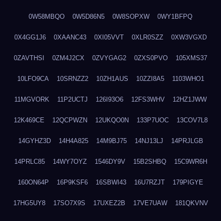
0W58MBQO
0W5D86N5
0W8SOPXW
0WY1BFPQ
0X4GG1J6
0XAANC43
0XI05VVT
0XLR0SZZ
0XW3VGXD
0ZAVTHSI
0ZM4J2CX
0ZVYGAG2
0ZXS0PVO
105XMS37
10LFO9CA
10SRNZZ2
10ZH1AUS
10ZZI8A5
1103WHO1
11MGVORK
11P2UCTJ
126I93O6
12FS3WHV
12HZ1JWW
12K469CE
12QCPWZN
12UKQO0N
133P7UOC
13COV7L8
14GYHZ3D
14H4A825
14M9BJ75
14NJ13LJ
14PRJLGB
14PRLC85
14WY7OYZ
1546DY9V
15B2SHBQ
15C9WR6H
160ON64P
16P9KSF6
16SBWI43
16U7RZJT
179PIGYE
17HG5UY8
17SO7X9S
17UXEZ2B
17VE7UAW
181QKVNV