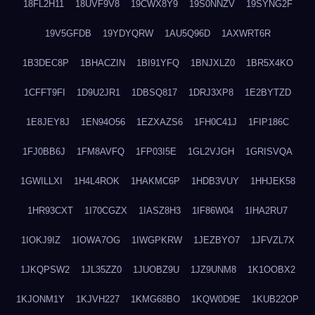
18FL2H11
18UVF9V8
19CWX8Y9
19S0NNZV
19SYNG2F
19V5GFDB
19YDYQRW
1AU5Q96D
1AXWRT6R
1B3DEC8P
1BHACZIN
1BI91YFQ
1BNJXLZ0
1BR5X4KO
1CFFT9FI
1D9U2JR1
1DBSQ817
1DRJ3XP8
1E2BYTZD
1E8JEY8J
1EN94O56
1EZXAZS6
1FH0C41J
1FIP186C
1FJ0BB6J
1FM8AVFQ
1FP03I5E
1GL2VJGH
1GRISVQA
1GWILLXI
1H4L4ROK
1HAKMC6P
1HDB3VUY
1HHJEK58
1HR93CXT
1I70CGZX
1IASZ8H3
1IF86W04
1IHA2RU7
1IOKJ9IZ
1IOWA7OG
1IWGPKRW
1JEZBYO7
1JFVZL7X
1JKQPSW2
1JL35ZZ0
1JUOBZ9U
1JZ9UNM8
1K1OOBX2
1KJONM1Y
1KJVH227
1KMG68BO
1KQW0D9E
1KUB22OP