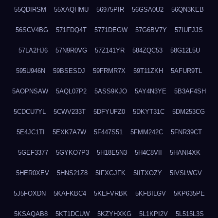
55QDIRSM
55XAQHMU
56975PIR
56GSA0U2
56QN3KEB
56SCV4BG
571FDQ4T
5771DEGW
57G6BV7Y
57IUFJJS
57LA2HJ6
57N9R0VG
57Z141YR
584ZQC53
58G12L5U
595U946N
59BSESDJ
59FRMR7X
59T11ZKH
5AFUR9TL
5AOPNSAW
5AQL07P2
5ASS9KJO
5AY4N3YE
5B3AF4SH
5CDCU7YL
5CWV233T
5DFYUFZ0
5DKYT31C
5DM253CG
5E4JC1TI
5EXK7A7W
5F447S51
5FMM242C
5FNR39CT
5GEF3377
5GYKO7P3
5H18E5N3
5H4C8VII
5HANI4XK
5HER0XEV
5HNS21Z8
5IFXGJFK
5IITXOZY
5IVSLWGV
5J5FOXDN
5KAFKBC4
5KEFVRBK
5KFBILGV
5KP635PE
5KSAQAB8
5KT1DCUW
5KZYHXKG
5L1KPI2V
5L515L3S