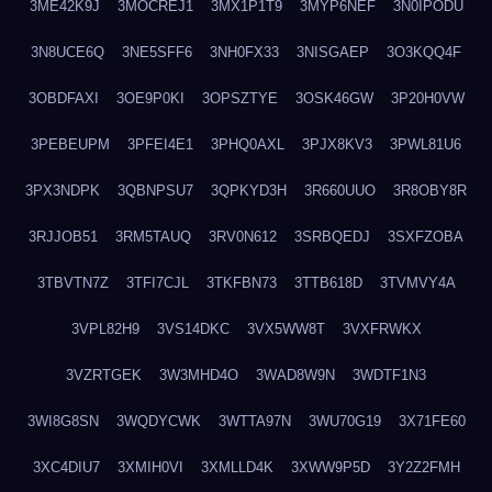
3ME42K9J
3MOCREJ1
3MX1P1T9
3MYP6NEF
3N0IPODU
3N8UCE6Q
3NE5SFF6
3NH0FX33
3NISGAEP
3O3KQQ4F
3OBDFAXI
3OE9P0KI
3OPSZTYE
3OSK46GW
3P20H0VW
3PEBEUPM
3PFEI4E1
3PHQ0AXL
3PJX8KV3
3PWL81U6
3PX3NDPK
3QBNPSU7
3QPKYD3H
3R660UUO
3R8OBY8R
3RJJOB51
3RM5TAUQ
3RV0N612
3SRBQEDJ
3SXFZOBA
3TBVTN7Z
3TFI7CJL
3TKFBN73
3TTB618D
3TVMVY4A
3VPL82H9
3VS14DKC
3VX5WW8T
3VXFRWKX
3VZRTGEK
3W3MHD4O
3WAD8W9N
3WDTF1N3
3WI8G8SN
3WQDYCWK
3WTTA97N
3WU70G19
3X71FE60
3XC4DIU7
3XMIH0VI
3XMLLD4K
3XWW9P5D
3Y2Z2FMH