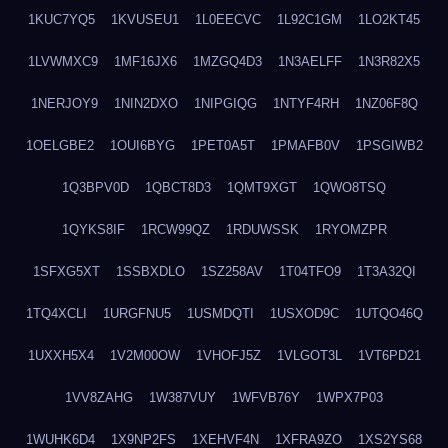
1KUC7YQ5
1KVUSEU1
1L0EECVC
1L92C1GM
1LO2KT45
1LVWMXC9
1MF16JX6
1MZGQ4D3
1N3AELFF
1N3R82X5
1NERJOY9
1NIN2DXO
1NIPGIQG
1NTYF4RH
1NZ06F8Q
1OELGBE2
1OUI6BYG
1PET0A5T
1PMAFB0V
1PSGIWB2
1Q3BPV0D
1QBCT8D3
1QMT9XGT
1QWO8TSQ
1QYKS8IF
1RCW99QZ
1RDUWSSK
1RYOMZPR
1SFXG5XT
1SSBXDLO
1SZ258AV
1T04TFO9
1T3A32QI
1TQ4XCLI
1URGFNU5
1USMDQTI
1USXOD9C
1UTQO46Q
1UXXH5X4
1V2M00OW
1VHOFJ5Z
1VLGOT3L
1VT6PD21
1VV8ZAHG
1W387VUY
1WFVB76Y
1WPX7P03
1WUHK6D4
1X9NP2FS
1XEHVF4N
1XFRA9ZO
1XS2YS68