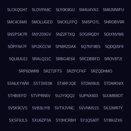
5LCKQGH7
5LOVPA8C
5LY0K9GU
5M4U4YA3
5M8JMWFU
5MC4C6M0
5MOLUGED
5NCKLFPQ
5NI5PO7L
5NROBV9R
5NSPSK7R
5NYZ03GV
5NZ2F7XQ
5OGIRQDY
5OIXNVW6
5OPF8A7F
5PI2KCCW
5PMRZDAK
5Q7NY9BS
5QDQI5F8
5QL8UU2J
5RALQ21C
5RBG4E64
5RCDBBFD
5ROV8T2I
5RP6DWR8
5RZ72FTS
5RZPCFKF
5RZQDHMO
5SNLKYWW
5ST3XE0K
5T4RFJQE
5TDWI9U5
5TDWKNIX
5THBIEFD
5TVPRN5V
5UJY0QQ2
5UPNX603
5UUMB8OT
5V5K9CVS
5VB3LIYB
5VTXJVNC
5VVNNS1S
5XJ2MR7Y
5XSF9JLS
5XU6ZP3A
5Y0HCRBH
5Y1QS60T
5Y86UZX6