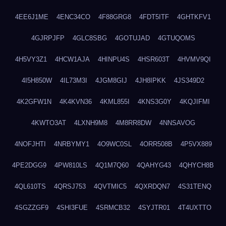
4EE6J1ME
4ENC34CO
4F88GRG8
4FDT5ITF
4GHTKFV1
4GJRPJFP
4GLC8SBG
4GOTUJAD
4GTUQOMS
4H5VY3Z1
4HCW1AJA
4HINPU4S
4HSR603T
4HVMV9QI
4I5H850W
4IL73M3I
4JGM8GIJ
4JH8IPKK
4JS349D2
4K2GFW1N
4K4KVN36
4KML855I
4KNS3G0Y
4KQJIFMI
4KWTO3AT
4LXNH9M8
4M8RR8DW
4NNSAVOG
4NOFJHTI
4NRBYMY1
4O9WC0SL
4ORR508B
4P5VX889
4PE2DGG9
4PW810LS
4Q1M7Q60
4QAHYG43
4QHYCH8B
4QL610TS
4QRSJ753
4QVTMIC5
4QXRDQN7
4S31TENQ
4SGZZGF9
4SHI3FUE
4SRMCB32
4SYJTR01
4T4UXTTO