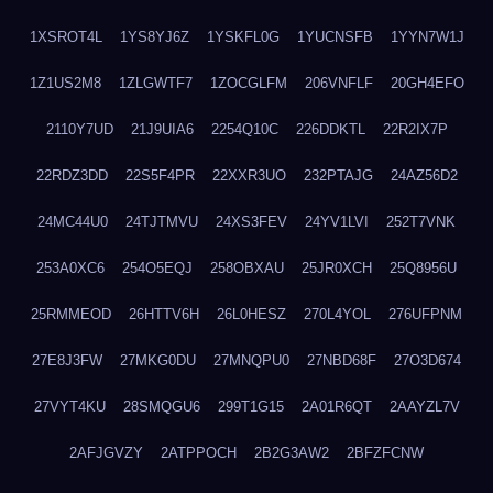
1XSROT4L
1YS8YJ6Z
1YSKFL0G
1YUCNSFB
1YYN7W1J
1Z1US2M8
1ZLGWTF7
1ZOCGLFM
206VNFLF
20GH4EFO
2110Y7UD
21J9UIA6
2254Q10C
226DDKTL
22R2IX7P
22RDZ3DD
22S5F4PR
22XXR3UO
232PTAJG
24AZ56D2
24MC44U0
24TJTMVU
24XS3FEV
24YV1LVI
252T7VNK
253A0XC6
254O5EQJ
258OBXAU
25JR0XCH
25Q8956U
25RMMEOD
26HTTV6H
26L0HESZ
270L4YOL
276UFPNM
27E8J3FW
27MKG0DU
27MNQPU0
27NBD68F
27O3D674
27VYT4KU
28SMQGU6
299T1G15
2A01R6QT
2AAYZL7V
2AFJGVZY
2ATPPOCH
2B2G3AW2
2BFZFCNW