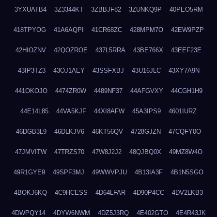
3YXUATB4
3Z3344KT
3ZBBJF82
3ZUNKQ9P
40PEO5RM
418TPYOG
41A6AQPI
41CR68ZC
428MPM7O
42EW9PZP
42HIOZNV
42QOZROE
437L5RRA
43BE766X
43EEF23E
43IP3TZ3
43OJ1AEY
43SSFXBJ
43U16JLC
43XY7A9N
441OKOJO
4474ZR0W
4489NF37
44AFGVXY
44CGH1H9
44E14L85
44VA5KJF
44XI8AFW
45A3IPS9
4601IURZ
46DGB3L9
46DLKJV6
46KT56QV
4728GJZN
47CQFY0O
47JMVITW
47TRZS70
47W8J2J2
48QJBQ0X
49MZ8W4O
49R1GYE9
49SPF3MJ
49WWVPJU
4B13IA3F
4B1N5SGO
4BOKJ6KQ
4C9HCESS
4D64LFAR
4D90P4CC
4DV2LKB3
4DWPQY14
4DYW6NWM
4DZ5J3RQ
4E402GTO
4E4R43JK