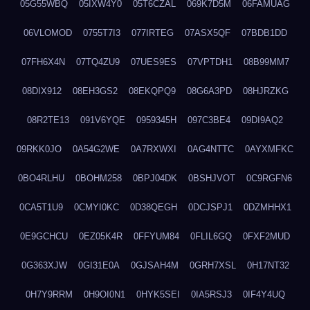
05G55WBQ
05IXW4Y0
05T6CZAL
069K7D5M
06FAMUAG
06VLOMOD
0755T7I3
077IRTEG
07ASX5QF
07BDB1DD
07FH6X4N
07TQ4ZU9
07UES9ES
07VPTDH1
08B99MM7
08DIX912
08EH3GS2
08EKQPQ9
08G6A3PD
08HJRZKG
08R2TE13
091V6YQE
0959345H
097C3BE4
09DI9AQ2
09RKK0JO
0A54G2WE
0A7RXWXI
0AG4NTTC
0AYXMFKC
0BO4RLHU
0BOHM258
0BPJ04DK
0BSHJVOT
0C9RGFN6
0CA5T1U9
0CMYI0KC
0D38QEGH
0DCJSPJ1
0DZMHHX1
0E9GCHCU
0EZ05K4R
0FFYUM84
0FLIL6GQ
0FXF2MUD
0G363XJW
0GI31E0A
0GJSAH4M
0GRH7XSL
0H17NT32
0H7Y9RRM
0H9OI0N1
0HYK5SEI
0IA5RSJ3
0IF4Y4UQ