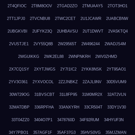
2T4QFIOC
2T8M8OOV
2TGAD2ZO
2TMUAAY5
2TOT3HO1
2TT1JPJ0
2TVCNBU8
2TWC2CET
2U1JCAWR
2UABCBNW
2UBGKVBI
2UFYK23Q
2UHBAVSU
2UT1DWVT
2VA5KTQ4
2VUSTJE1
2VY55Q8B
2W29565T
2W496244
2WADJS4M
2WGUIKKG
2WK2EL88
2WNPNKRH
2WV0ZHMD
2X7CQ1SY
2XYTJWGS
2Y7I1IC2
2YKK8NSK
2YT95AO1
2YV3O361
2YXVOCOL
2Z2JNBKZ
2ZAJL9NV
30D5VUM9
30W729OG
31BVSCBT
31L8FP95
31M0MR2X
32AT2VLN
32MATDBP
336RPFHA
33ANXYRH
33CR504T
33DY1V30
33T04ZZ0
3404O7P1
3478760D
34F92RUM
34HYUF3N
34Y7PBO1
357AGF1F
35AF37G3
35HVS0VG
35MJZMAN