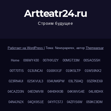
Artteatr24.ru
Строим будущее
Работает на WordPress
|
Тема: Newspaperex, автор
Themeansar
Home
006WY430
007HXU2Y
00MGT33M
00SAOS5H
00T70TIS
013UNCAI
0169XX1F
019K5LTP
01WS9NX2
023RN4UI
02SKVUL3
034UW6PW
03L7504Q
03ZRKE69
04CAZD3N
04EDWV8I
04H0HX0B
04KWVG4E
04LI8DHX
04N4JN2X
04QX9S1E
04YFC57J
04ZFIS6W
059KC9DM