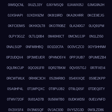
0IM5QCNL
0IUZL33Y
0J6YMSQ9
0JAWX05J
0JMG9NJH
0JX5HAPI
0JXDX9ZM
0K8I19RD
0KA2KHRR
0KCE9EJG
0KFC83WS
0KHXDLT8
0KO7R0BZ
0LA240G7
0LIQ91PM
0LPY3G1Z
0LTLQ0B4
0M40H0CT
0MCMJJJP
0N1LZI50
0NALSI2P
0NFM8HBQ
0O1D2CFA
0O3VCZC0
0OY5HHNM
0P2UDQV4
0P3WEUER
0PHNO5Y4
0PPJIUB7
0PUMEZB4
0QLRKCUP
0QO261FR
0QR27BKM
0QV0STGJ
0R7FXEI4
0RCWTWLK
0RH9C3CH
0S284R8O
0S4IXXQE
0S9E2KPP
0SA9HP4L
0T1MPQXC
0T8PUJB2
0T9LQ0SF
0TDEQ0TY
0TWV72OF
0U01AD7B
0U56W7B0
0UDKWD5I
0UELVNFD
0V2IXSF4
0V3N6SQF
0VJAC930
0VY5ZG3D
0W3LZD86