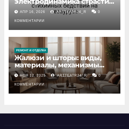
электродинамика страсти:
влияние анализа
АПР 16, 2026
ARTTEATR24_R
0
стихийных бедствий на
тезауруса
КОММЕНТАРИИ
РЕМОНТ И ОТДЕЛКА
Жалюзи и шторы: виды,
материалы, механизмы
управления и уход
НОЯ 12, 2025
ARTTEATR24_R
0
КОММЕНТАРИИ