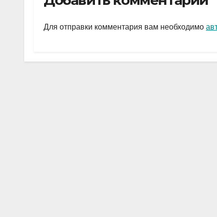
Добавить комментарий
gr
s
а
a
A
в
Для отправки комментария вам необходимо
ав
m
p
и
p
ть