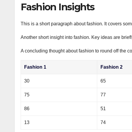
р
Fashion Insights
p
а
p
в
This is a short paragraph about fashion. It covers som
и
Another short insight into fashion. Key ideas are brief
т
ь
A concluding thought about fashion to round off the co
Fashion 1
Fashion 2
30
65
75
77
86
51
13
74