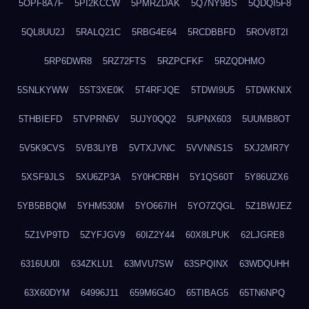
5OPF8A7F
5PI2KCCW
5PMRZDAK
5Q7NY9BS
5QDQI5F8
5QL8UU2J
5RALQ21C
5RBG4E64
5RCDBBFD
5ROV8T2I
5RP6DWR8
5RZ72FTS
5RZPCFKF
5RZQDHMO
5SNLKYWW
5ST3XE0K
5T4RFJQE
5TDWI9U5
5TDWKNIX
5THBIEFD
5TVPRN5V
5UJY0QQ2
5UPNX603
5UUMB8OT
5V5K9CVS
5VB3LIYB
5VTXJVNC
5VVNNS1S
5XJ2MR7Y
5XSF9JLS
5XU6ZP3A
5Y0HCRBH
5Y1QS60T
5Y86UZX6
5YB5BBQM
5YHM530M
5YO667IH
5YO7ZQGL
5Z1BWJEZ
5Z1VP9TD
5ZYFJGV9
60IZ2Y44
60X8LPUK
62LJGRE8
6316UU0I
634ZKLU1
63MVU7SW
63SPQINX
63WDQUHH
63X60DYM
64996J11
659M6G4O
65TIBAG5
65TN6NPQ