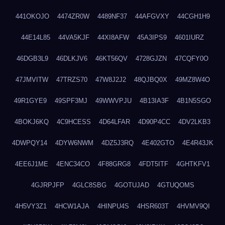
441OKOJO
4474ZR0W
4489NF37
44AFGVXY
44CGH1H9
44E14L85
44VA5KJF
44XI8AFW
45A3IPS9
4601IURZ
46DGB3L9
46DLKJV6
46KT56QV
4728GJZN
47CQFY0O
47JMVITW
47TRZS70
47W8J2J2
48QJBQ0X
49MZ8W4O
49R1GYE9
49SPF3MJ
49WWVPJU
4B13IA3F
4B1N5SGO
4BOKJ6KQ
4C9HCESS
4D64LFAR
4D90P4CC
4DV2LKB3
4DWPQY14
4DYW6NWM
4DZ5J3RQ
4E402GTO
4E4R43JK
4EE6J1ME
4ENC34CO
4F88GRG8
4FDT5ITF
4GHTKFV1
4GJRPJFP
4GLC8SBG
4GOTUJAD
4GTUQOMS
4H5VY3Z1
4HCW1AJA
4HINPU4S
4HSR603T
4HVMV9QI