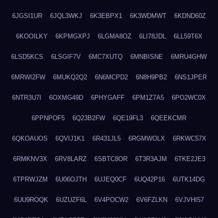
6JGSI1UR
6JQL3WKJ
6K3EBPX1
6K3WDMWT
6KDND60Z
6KOOILKY
6KPMGXPJ
6LGMA8OZ
6LI78JDL
6LL59T6X
6LSD5KCS
6LSGIF7V
6MC7XUTQ
6MNBISNE
6MRU4GHW
6MRWI2FW
6MUKQ2Q2
6N6MCPD2
6N8H9PB2
6NS1JPER
6NTR3U7I
6OXMG49D
6PHYGAFF
6PM1Z7A5
6PO2WC0X
6PPNPOF5
6Q23B2FW
6QE19FL3
6QEEKCMR
6QKOAUOS
6QVIJ1K1
6R431JL5
6RGMWOLX
6RKWC57X
6RMKNV3X
6RV8LARZ
6SBTC8OR
6T3R3AJM
6TKE2JE3
6TPRWJZM
6U06OJTH
6UJEQ0CF
6UQ42P16
6UTK14DG
6UU9ROQK
6UZUZF6L
6V4POCW2
6V6FZLKN
6VJVHI57