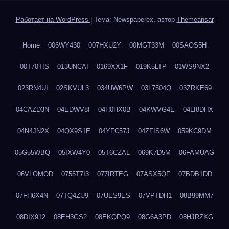
Работает на WordPress
|
Тема: Newspaperex, автор
Themeansar
Home
006WY430
007HXU2Y
00MGT33M
00SAOS5H
00T70TIS
013UNCAI
0169XX1F
019K5LTP
01WS9NX2
023RN4UI
02SKVUL3
034UW6PW
03L7504Q
03ZRKE69
04CAZD3N
04EDWV8I
04H0HX0B
04KWVG4E
04LI8DHX
04N4JN2X
04QX9S1E
04YFC57J
04ZFIS6W
059KC9DM
05G55WBQ
05IXW4Y0
05T6CZAL
069K7D5M
06FAMUAG
06VLOMOD
0755T7I3
077IRTEG
07ASX5QF
07BDB1DD
07FH6X4N
07TQ4ZU9
07UES9ES
07VPTDH1
08B99MM7
08DIX912
08EH3GS2
08EKQPQ9
08G6A3PD
08HJRZKG