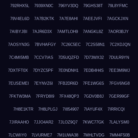
792RHX5L
7939XN0C
796YV3DQ
79GHS38T
79L8YFMC
79V4EL6D
7A7B2KTK
7A7E8AHI
7AEEJVFI
7AGCKJXN
7AIBYJBI
7AJR6D3X
7AMTLOH9
7ANGKL8Z
7AOR3BJY
7AOSYN3G
7BVHAFGY
7C26C5EC
7C2S58N1
7C2XDJQN
7C4MI5MB
7CCV7IAS
7D5UQZFD
7D73WX32
7DULR9YN
7DXTFT0X
7DYZC5PF
7E0NDNH1
7EDB4H4S
7EE3M9WJ
7EUSEMEI
7EYNVZ6I
7FB2DR6D
7FE1WG6S
7FGV6NG8
7FKTW3MA
7FRYD8I9
7FX48QP3
7GDV0B8J
7GER99GF
7H8E1KTR
7H8LPLGJ
7I854907
7IAYUF4X
7IRRICQI
7JIRAAHO
7JJO4AR2
7JLOZ9Q7
7KWC77GK
7LALYSM0
7LCWIIY0
7LVURME7
7M1UWA38
7MHLTVDG
7MM4F50B