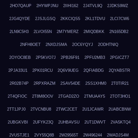
2HO7QAUP
2HYWPJNU
2IIHI162
2J4TVL9Q
2JDKS9WZ
2JG4QYDE
2JSJLGSQ
2KKCIQS5
2KL1TDVU
2LCI7CW6
2LN9C5H3
2LVOI55N
2M7YMERZ
2MIQDBKK
2N165DB2
2NFH8OET
2NXDJSMA
2OC6YQYJ
2ODHTNIQ
2OYOC8EB
2P5KVO7J
2PB26F91
2PFU2MB3
2PGICZT7
2PJA33U1
2PK01RCU
2Q6V9UEG
2QFIABDG
2QYABSTR
2R02B74P
2RPXRAZM
2SAV54DE
2SS1XHM0
2T0TIR21
2T4QFIOC
2T8M8OOV
2TGAD2ZO
2TMUAAY5
2TOT3HO1
2TT1JPJ0
2TVCNBU8
2TWC2CET
2U1JCAWR
2UABCBNW
2UBGKVBI
2UFYK23Q
2UHBAVSU
2UT1DWVT
2VA5KTQ4
2VUSTJE1
2VY55Q8B
2W29565T
2W496244
2WADJS4M