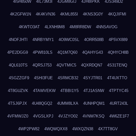
4I5H850W
4IL73M3I
4JGM8GIJ
4JH8IPKK
4JS349D2
4K2GFW1N
4K4KVN36
4KML855I
4KNS3G0Y
4KQJIFMI
4KWTO3AT
4LXNH9M8
4M8RR8DW
4NNSAVOG
4NOFJHTI
4NRBYMY1
4O9WC0SL
4ORR508B
4P5VX889
4PE2DGG9
4PW810LS
4Q1M7Q60
4QAHYG43
4QHYCH8B
4QL610TS
4QRSJ753
4QVTMIC5
4QXRDQN7
4S31TENQ
4SGZZGF9
4SHI3FUE
4SRMCB32
4SYJTR01
4T4UXTTO
4T8GUZVK
4TAWVEKW
4TBBI1Y5
4TJ1ASNW
4TPTYC45
4TSJ6PJX
4U48QGQ2
4UMM8LXA
4UNHPQM1
4URT243L
4VFMWJZ0
4VGSLXPJ
4VJZYO02
4VNW7KSQ
4W6ZE1F7
4WP2PW82
4WQWQXX8
4WXQZN38
4X7TT8GV