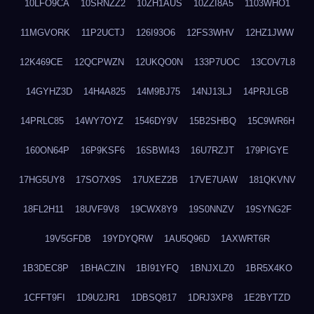
10LFO9CA
10SRNZZ2
10ZH1AUS
10ZZI8A5
1103WHO1
11MGVORK
11P2UCTJ
126I93O6
12FS3WHV
12HZ1JWW
12K469CE
12QCPWZN
12UKQO0N
133P7UOC
13COV7L8
14GYHZ3D
14H4A825
14M9BJ75
14NJ13LJ
14PRJLGB
14PRLC85
14WY7OYZ
1546DY9V
15B2SHBQ
15C9WR6H
160ON64P
16P9KSF6
16SBWI43
16U7RZJT
179PIGYE
17HG5UY8
17SO7X9S
17UXEZ2B
17VE7UAW
181QKVNV
18FL2H11
18UVF9V8
19CWX8Y9
19S0NNZV
19SYNG2F
19V5GFDB
19YDYQRW
1AU5Q96D
1AXWRT6R
1B3DEC8P
1BHACZIN
1BI91YFQ
1BNJXLZ0
1BR5X4KO
1CFFT9FI
1D9U2JR1
1DBSQ817
1DRJ3XP8
1E2BYTZD