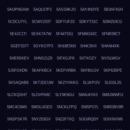
5AOPNSAW
5AQL07P2
5ASS9KJO
5AY4N3YE
5B3AF4SH
5CDCU7YL
5CWV233T
5DFYUFZ0
5DKYT31C
5DM253CG
5E4JC1TI
5EXK7A7W
5F447S51
5FMM242C
5FNR39CT
5GEF3377
5GYKO7P3
5H18E5N3
5H4C8VII
5HANI4XK
5HER0XEV
5HNS21Z8
5IFXGJFK
5IITXOZY
5IVSLWGV
5J5FOXDN
5KAFKBC4
5KEFVRBK
5KFBILGV
5KP635PE
5KSAQAB8
5KT1DCUW
5KZYHXKG
5L1KPI2V
5L515L3S
5LCKQGH7
5LOVPA8C
5LY0K9GU
5M4U4YA3
5M8JMWFU
5MC4C6M0
5MOLUGED
5NCKLFPQ
5NI5PO7L
5NROBV9R
5NSPSK7R
5NYZ03GV
5NZ2F7XQ
5OGIRQDY
5OIXNVW6