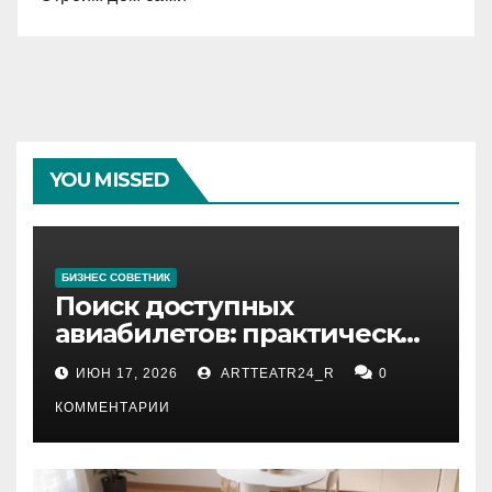
YOU MISSED
БИЗНЕС СОВЕТНИК
Поиск доступных
авиабилетов: практические
рекомендации
ИЮН 17, 2026
ARTTEATR24_R
0
КОММЕНТАРИИ