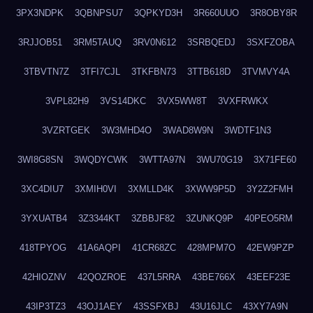
3PX3NDPK
3QBNPSU7
3QPKYD3H
3R660UUO
3R8OBY8R
3RJJOB51
3RM5TAUQ
3RV0N612
3SRBQEDJ
3SXFZOBA
3TBVTN7Z
3TFI7CJL
3TKFBN73
3TTB618D
3TVMVY4A
3VPL82H9
3VS14DKC
3VX5WW8T
3VXFRWKX
3VZRTGEK
3W3MHD4O
3WAD8W9N
3WDTF1N3
3WI8G8SN
3WQDYCWK
3WTTA97N
3WU70G19
3X71FE60
3XC4DIU7
3XMIH0VI
3XMLLD4K
3XWW9P5D
3Y2Z2FMH
3YXUATB4
3Z3344KT
3ZBBJF82
3ZUNKQ9P
40PEO5RM
418TPYOG
41A6AQPI
41CR68ZC
428MPM7O
42EW9PZP
42HIOZNV
42QOZROE
437L5RRA
43BE766X
43EEF23E
43IP3TZ3
43OJ1AEY
43SSFXBJ
43U16JLC
43XY7A9N