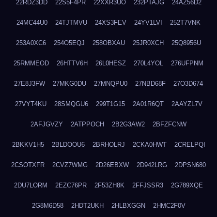
22RDZ3DD
22S5F4PR
22XXR3UO
232PTAJG
24AZ56D2
24MC44U0
24TJTMVU
24XS3FEV
24YV1LVI
252T7VNK
253A0XC6
254O5EQJ
258OBXAU
25JR0XCH
25Q8956U
25RMMEOD
26HTTV6H
26L0HESZ
270L4YOL
276UFPNM
27E8J3FW
27MKG0DU
27MNQPU0
27NBD68F
27O3D674
27VYT4KU
28SMQGU6
299T1G15
2A01R6QT
2AAYZL7V
2AFJGVZY
2ATPPOCH
2B2G3AW2
2BFZFCNW
2BKKV1H5
2BLDOOU6
2BRHOLRJ
2CKA0HWT
2CRELPQI
2CSOTXFR
2CVZ7WMG
2D26EBXW
2D942LRG
2DPSN680
2DU7LORM
2EZC76PR
2F53ZH8K
2FFJSSR3
2G789XQE
2G8M6D58
2HDT2UKH
2HLBXGGN
2HMC2F0V