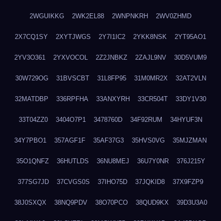
2WGUIKKG
2WK2EL88
2WNPNKRH
2WV0ZHMD
2X7CQ1SY
2XYTJWGS
2Y7I1IC2
2YKK8NSK
2YT95AO1
2YV3O361
2YXVOCOL
2Z2JNBKZ
2ZAJL9NV
30D5VUM9
30W729OG
31BVSCBT
31L8FP95
31M0MR2X
32AT2VLN
32MATDBP
336RPFHA
33ANXYRH
33CR504T
33DY1V30
33T04ZZ0
3404O7P1
3478760D
34F92RUM
34HYUF3N
34Y7PBO1
357AGF1F
35AF37G3
35HVS0VG
35MJZMAN
35O1QNFZ
36HUTLDS
36NU8MEJ
36U7Y0NR
376J215Y
377SG7JD
37CVGS0S
37IHO75D
37JQKID8
37X9FZP9
38J0SXQX
38NQ9PDV
38O70PCO
38QUD9KX
39D3U3A0