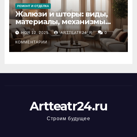
РЕМОНТ И ОТДЕЛКА
Жалюзи и шторы: виды,
материалы, механизмы
управления и уход
НОЯ 12, 2025
ARTTEATR24_R
0
КОММЕНТАРИИ
Artteatr24.ru
Строим будущее