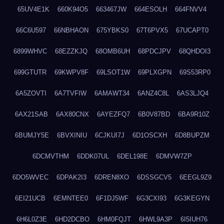
65UV4E1K
660K94O5
663467JW
664ESOLH
664FNVV4
66C6U597
66NBHAON
675YBKS0
67T6PVX5
67UCAPT0
6899WHVC
68EZZKJQ
68OMB6UH
68PDCJPV
68QHDOI3
699GTUTR
69KWPV8F
69LSOT1W
69PLXGPN
69S53RP0
6A5ZOVTI
6A7TVFIW
6AMAWT34
6ANZ4C8L
6AS3LJQ4
6AX21SAB
6AX80CNX
6AYEZFQ7
6B0V87BD
6BA9R10Z
6BUMJY5E
6BVXINIU
6CJKUI7J
6D1OSCXH
6D8BUPZM
6DCMVTHM
6DDK07UL
6DEL198E
6DMVW7ZP
6DO5WVEC
6DPAK2I3
6DREN8XO
6DSSGCV5
6EEGL9Z9
6EI21UCB
6EMNTEE0
6F1DJ5WF
6G3CXI93
6G3KEGYN
6H6L0Z3E
6HD2DCBO
6HM0FQJT
6HWL9A3P
6I5IUH76