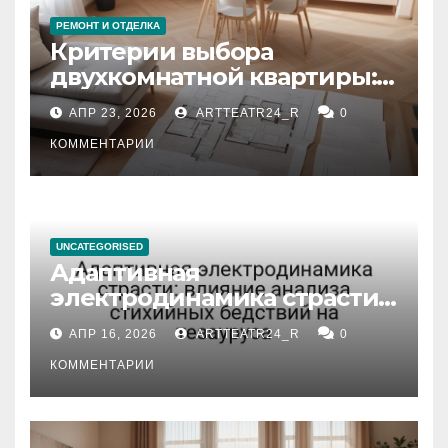
РЕМОНТ И ОТДЕЛКА
Критерии выбора
двухкомнатной квартиры:
планировка, площадь,
АПР 23, 2026
ARTTEATR24_R
0
состояние и документация
КОММЕНТАРИИ
UNCATEGORISED
Адаптивная
электродинамика страсти:
влияние анализа
АПР 16, 2026
ARTTEATR24_R
0
стихийных бедствий на
тезауруса
КОММЕНТАРИИ