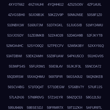
4XYOT662
4XZYAUHI
4YQHH612
4Z52SO0V
4ZP14UIL
4ZVGSBH0
50JO9B1K
50KZ2V9P
50NNJN5E
50S8F1Z0
510NBX1W
5160U7JM
51D7XGKL
51JUGSIB
51MY24WU
51VJOSDY
51ZE8MKB
522X4O28
52D4GH9B
52FJKYTB
52MOA4HC
52SYO0Q2
52TPECFV
52W5K0BY
52XXY91Q
53ATDBWI
53EKZAMH
53Z8FUAW
54PKU5CO
551HGV0S
553WPS4S
55FLR3W1
55IE9L4V
55JKJF3L
55NCOA72
55QDIRSM
55XAQHMU
56975PIR
56GSA0U2
56QN3KEB
56SCV4BG
571FDQ4T
5771DEGW
57G6BV7Y
57IUFJJS
57LA2HJ6
57N9R0VG
57Z141YR
584ZQC53
58G12L5U
595U946N
59BSESDJ
59FRMR7X
59T11ZKH
5AFUR9TL