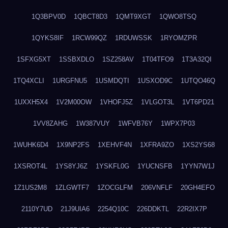
1Q3BPV0D
1QBCT8D3
1QMT9XGT
1QWO8TSQ
1QYKS8IF
1RCW99QZ
1RDUWSSK
1RYOMZPR
1SFXG5XT
1SSBXDLO
1SZ258AV
1T04TFO9
1T3A32QI
1TQ4XCLI
1URGFNU5
1USMDQTI
1USXOD9C
1UTQO46Q
1UXXH5X4
1V2M00OW
1VHOFJ5Z
1VLGOT3L
1VT6PD21
1VV8ZAHG
1W387VUY
1WFVB76Y
1WPX7P03
1WUHK6D4
1X9NP2FS
1XEHVF4N
1XFRA9ZO
1XS2YS68
1XSROT4L
1YS8YJ6Z
1YSKFL0G
1YUCNSFB
1YYN7W1J
1Z1US2M8
1ZLGWTF7
1ZOCGLFM
206VNFLF
20GH4EFO
2110Y7UD
21J9UIA6
2254Q10C
226DDKTL
22R2IX7P