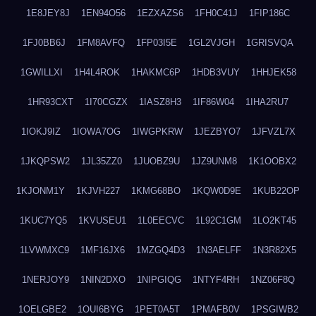
1E8JEY8J
1EN94O56
1EZXAZS6
1FH0C41J
1FIP186C
1FJ0BB6J
1FM8AVFQ
1FP03I5E
1GL2VJGH
1GRISVQA
1GWILLXI
1H4L4ROK
1HAKMC6P
1HDB3VUY
1HHJEK58
1HR93CXT
1I70CGZX
1IASZ8H3
1IF86W04
1IHA2RU7
1IOKJ9IZ
1IOWA7OG
1IWGPKRW
1JEZBYO7
1JFVZL7X
1JKQPSW2
1JL35ZZ0
1JUOBZ9U
1JZ9UNM8
1K1OOBX2
1KJONM1Y
1KJVH227
1KMG68BO
1KQW0D9E
1KUB22OP
1KUC7YQ5
1KVUSEU1
1L0EECVC
1L92C1GM
1LO2KT45
1LVWMXC9
1MF16JX6
1MZGQ4D3
1N3AELFF
1N3R82X5
1NERJOY9
1NIN2DXO
1NIPGIQG
1NTYF4RH
1NZ06F8Q
1OELGBE2
1OUI6BYG
1PET0A5T
1PMAFB0V
1PSGIWB2