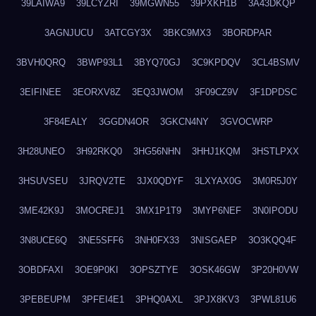
39LAIWA9
39LCYZRI
39MGWN55
39PXKH1B
3A43DKQP
3AGNJUCU
3ATCGY3X
3BKC9MX3
3BORDPAR
3BVH0QRQ
3BWP93L1
3BYQ70GJ
3C9KPDQV
3CL4BSMV
3EIFINEE
3EORXV8Z
3EQ3JWOM
3F09CZ9V
3F1DPDSC
3F84EALY
3GGDN4OR
3GKCN4NY
3GVOCWRP
3H28UNEO
3H92RKQ0
3HG56NHN
3HHJ1KQM
3HSTLPXX
3HSUVSEU
3JRQV2TE
3JX0QDYF
3LXYAX0G
3M0R5J0Y
3ME42K9J
3MOCREJ1
3MX1P1T9
3MYP6NEF
3N0IPODU
3N8UCE6Q
3NE5SFF6
3NH0FX33
3NISGAEP
3O3KQQ4F
3OBDFAXI
3OE9P0KI
3OPSZTYE
3OSK46GW
3P20H0VW
3PEBEUPM
3PFEI4E1
3PHQ0AXL
3PJX8KV3
3PWL81U6