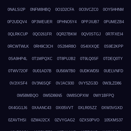
0NALSI2P
0NFM8HBQ
0O1D2CFA
0O3VCZC0
0OY5HHNM
0P2UDQV4
0P3WEUER
0PHNO5Y4
0PPJIUB7
0PUMEZB4
0QLRKCUP
0QO261FR
0QR27BKM
0QV0STGJ
0R7FXEI4
0RCWTWLK
0RH9C3CH
0S284R8O
0S4IXXQE
0S9E2KPP
0SA9HP4L
0T1MPQXC
0T8PUJB2
0T9LQ0SF
0TDEQ0TY
0TWV72OF
0U01AD7B
0U56W7B0
0UDKWD5I
0UELVNFD
0V2IXSF4
0V3N6SQF
0VJAC930
0VY5ZG3D
0W3LZD86
0W58MBQO
0W5D86N5
0W8SOPXW
0WY1BFPQ
0X4GG1J6
0XAANC43
0XI05VVT
0XLR0SZZ
0XW3VGXD
0ZAVTHSI
0ZM4J2CX
0ZVYGAG2
0ZXS0PVO
105XMS37