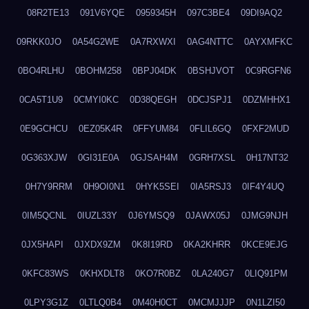
08R2TE13
091V6YQE
0959345H
097C3BE4
09DI9AQ2
09RKK0JO
0A54G2WE
0A7RXWXI
0AG4NTTC
0AYXMFKC
0BO4RLHU
0BOHM258
0BPJ04DK
0BSHJVOT
0C9RGFN6
0CA5T1U9
0CMYI0KC
0D38QEGH
0DCJSPJ1
0DZMHHX1
0E9GCHCU
0EZ05K4R
0FFYUM84
0FLIL6GQ
0FXF2MUD
0G363XJW
0GI31E0A
0GJSAH4M
0GRH7XSL
0H17NT32
0H7Y9RRM
0H9OI0N1
0HYK5SEI
0IA5RSJ3
0IF4Y4UQ
0IM5QCNL
0IUZL33Y
0J6YMSQ9
0JAWX05J
0JMG9NJH
0JX5HAPI
0JXDX9ZM
0K8I19RD
0KA2KHRR
0KCE9EJG
0KFC83WS
0KHXDLT8
0KO7R0BZ
0LA240G7
0LIQ91PM
0LPY3G1Z
0LTLQ0B4
0M40H0CT
0MCMJJJP
0N1LZI50