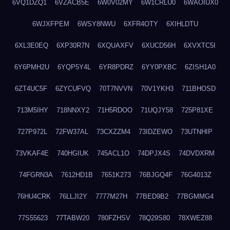
6VQ1DZQ1
6VZACB5E
6W0V02MY
6W1CRLU0
6WAOIUX0
6WJXFPEM
6WSY8NWU
6XFR4OTY
6XIHLDTU
6XL3E0EQ
6XP30R7N
6XQUAXFV
6XUCD56H
6XVXTC5I
6Y6PMH2U
6YQP5Y4L
6YR8PDRZ
6YY0PXBC
6ZISH1A0
6ZT4UC5F
6ZYCUFVQ
70T7NVVN
70V1YKH3
711BHOSD
713M5IHY
718NNXY2
71H5RDOO
71UQJY58
725P81XE
727P972L
72FW37AL
73CXZZM4
73IDZEWO
73UTNHIP
73VKAF4E
740HGIUK
745ACL1O
74DPJX4S
74DVDXRM
74FGRN3A
7612HD1B
7651K273
76BJGQ4F
76G4013Z
76HU4CRK
76LLJI2Y
7777M27H
77BED9B2
77BGMMG4
77S55623
77TABW20
780FZHSV
78Q29S80
78XWEZ88