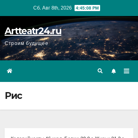
Перейти
Сб. Авг 8th, 2026
4:45:09 PM
к
содержанию
Artteatr24.ru
Строим будущее
Рис