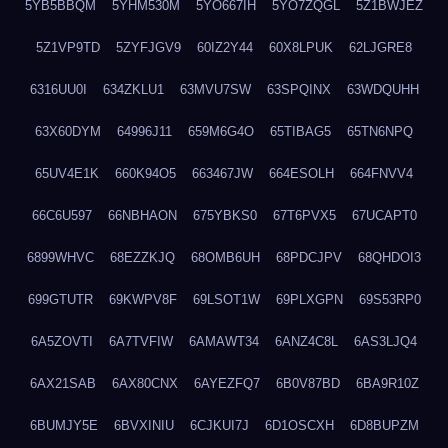
5YB5BBQM
5YHM530M
5YO667IH
5YO7ZQGL
5Z1BWJEZ
5Z1VP9TD
5ZYFJGV9
60IZ2Y44
60X8LPUK
62LJGRE8
6316UU0I
634ZKLU1
63MVU7SW
63SPQINX
63WDQUHH
63X60DYM
64996J11
659M6G4O
65TIBAG5
65TN6NPQ
65UV4E1K
660K94O5
663467JW
664ESOLH
664FNVV4
66C6U597
66NBHAON
675YBKS0
67T6PVX5
67UCAPT0
6899WHVC
68EZZKJQ
68OMB6UH
68PDCJPV
68QHDOI3
699GTUTR
69KWPV8F
69LSOT1W
69PLXGPN
69S53RP0
6A5ZOVTI
6A7TVFIW
6AMAWT34
6ANZ4C8L
6AS3LJQ4
6AX21SAB
6AX80CNX
6AYEZFQ7
6B0V87BD
6BA9R10Z
6BUMJY5E
6BVXINIU
6CJKUI7J
6D1OSCXH
6D8BUPZM