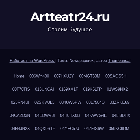
Artteatr24.ru
Строим будущее
Работает на WordPress
|
Тема: Newspaperex, автор
Themeansar
Home
006WY430
007HXU2Y
00MGT33M
00SAOS5H
00T70TIS
013UNCAI
0169XX1F
019K5LTP
01WS9NX2
023RN4UI
02SKVUL3
034UW6PW
03L7504Q
03ZRKE69
04CAZD3N
04EDWV8I
04H0HX0B
04KWVG4E
04LI8DHX
04N4JN2X
04QX9S1E
04YFC57J
04ZFIS6W
059KC9DM