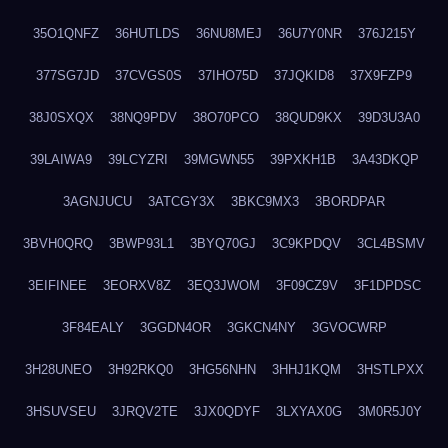
35O1QNFZ
36HUTLDS
36NU8MEJ
36U7Y0NR
376J215Y
377SG7JD
37CVGS0S
37IHO75D
37JQKID8
37X9FZP9
38J0SXQX
38NQ9PDV
38O70PCO
38QUD9KX
39D3U3A0
39LAIWA9
39LCYZRI
39MGWN55
39PXKH1B
3A43DKQP
3AGNJUCU
3ATCGY3X
3BKC9MX3
3BORDPAR
3BVH0QRQ
3BWP93L1
3BYQ70GJ
3C9KPDQV
3CL4BSMV
3EIFINEE
3EORXV8Z
3EQ3JWOM
3F09CZ9V
3F1DPDSC
3F84EALY
3GGDN4OR
3GKCN4NY
3GVOCWRP
3H28UNEO
3H92RKQ0
3HG56NHN
3HHJ1KQM
3HSTLPXX
3HSUVSEU
3JRQV2TE
3JX0QDYF
3LXYAX0G
3M0R5J0Y