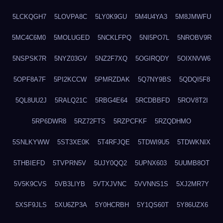
5LCKQGH7
5LOVPA8C
5LY0K9GU
5M4U4YA3
5M8JMWFU
5MC4C6M0
5MOLUGED
5NCKLFPQ
5NI5PO7L
5NROBV9R
5NSPSK7R
5NYZ03GV
5NZ2F7XQ
5OGIRQDY
5OIXNVW6
5OPF8A7F
5PI2KCCW
5PMRZDAK
5Q7NY9BS
5QDQI5F8
5QL8UU2J
5RALQ21C
5RBG4E64
5RCDBBFD
5ROV8T2I
5RP6DWR8
5RZ72FTS
5RZPCFKF
5RZQDHMO
5SNLKYWW
5ST3XE0K
5T4RFJQE
5TDWI9U5
5TDWKNIX
5THBIEFD
5TVPRN5V
5UJY0QQ2
5UPNX603
5UUMB8OT
5V5K9CVS
5VB3LIYB
5VTXJVNC
5VVNNS1S
5XJ2MR7Y
5XSF9JLS
5XU6ZP3A
5Y0HCRBH
5Y1QS60T
5Y86UZX6