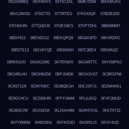
05G55WBQ
05IXW4Y0
05T6CZAL
069K7D5M
06FAMUAG
06VLOMOD
0755T7I3
077IRTEG
07ASX5QF
07BDB1DD
07FH6X4N
07TQ4ZU9
07UES9ES
07VPTDH1
08B99MM7
08DIX912
08EH3GS2
08EKQPQ9
08G6A3PD
08HJRZKG
08R2TE13
091V6YQE
0959345H
097C3BE4
09DI9AQ2
09RKK0JO
0A54G2WE
0A7RXWXI
0AG4NTTC
0AYXMFKC
0BO4RLHU
0BOHM258
0BPJ04DK
0BSHJVOT
0C9RGFN6
0CA5T1U9
0CMYI0KC
0D38QEGH
0DCJSPJ1
0DZMHHX1
0E9GCHCU
0EZ05K4R
0FFYUM84
0FLIL6GQ
0FXF2MUD
0G363XJW
0GI31E0A
0GJSAH4M
0GRH7XSL
0H17NT32
0H7Y9RRM
0H9OI0N1
0HYK5SEI
0IA5RSJ3
0IF4Y4UQ