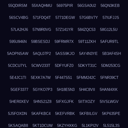
55QDIRSM
55XAQHMU
56975PIR
56GSA0U2
56QN3KEB
56SCV4BG
571FDQ4T
5771DEGW
57G6BV7Y
57IUFJJS
57LA2HJ6
57N9R0VG
57Z141YR
584ZQC53
58G12L5U
595U946N
59BSESDJ
59FRMR7X
59T11ZKH
5AFUR9TL
5AOPNSAW
5AQL07P2
5ASS9KJO
5AY4N3YE
5B3AF4SH
5CDCU7YL
5CWV233T
5DFYUFZ0
5DKYT31C
5DM253CG
5E4JC1TI
5EXK7A7W
5F447S51
5FMM242C
5FNR39CT
5GEF3377
5GYKO7P3
5H18E5N3
5H4C8VII
5HANI4XK
5HER0XEV
5HNS21Z8
5IFXGJFK
5IITXOZY
5IVSLWGV
5J5FOXDN
5KAFKBC4
5KEFVRBK
5KFBILGV
5KP635PE
5KSAQAB8
5KT1DCUW
5KZYHXKG
5L1KPI2V
5L515L3S