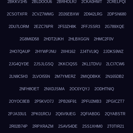
2BKKV1H5
2BLDOOU6
2BRHOLRJ
2CKA0HWT
2CRELPQI
2CSOTXFR
2CVZ7WMG
2D26EBXW
2D942LRG
2DPSN680
2DU7LORM
2EZC76PR
2F53ZH8K
2FFJSSR3
2G789XQE
2G8M6D58
2HDT2UKH
2HLBXGGN
2HMC2F0V
2HO7QAUP
2HYWPJNU
2IIHI162
2J4TVL9Q
2JDKS9WZ
2JG4QYDE
2JSJLGSQ
2KKCIQS5
2KL1TDVU
2LCI7CW6
2LN9C5H3
2LVOI55N
2M7YMERZ
2MIQDBKK
2N165DB2
2NFH8OET
2NXDJSMA
2OC6YQYJ
2ODHTNIQ
2OYOC8EB
2P5KVO7J
2PB26F91
2PFU2MB3
2PGICZT7
2PJA33U1
2PK01RCU
2Q6V9UEG
2QFIABDG
2QYABSTR
2R02B74P
2RPXRAZM
2SAV54DE
2SS1XHM0
2T0TIR21