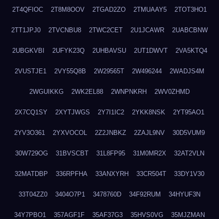
2T4QFIOC
2T8M8OOV
2TGAD2ZO
2TMUAAY5
2TOT3HO1
2TT1JPJ0
2TVCNBU8
2TWC2CET
2U1JCAWR
2UABCBNW
2UBGKVBI
2UFYK23Q
2UHBAVSU
2UT1DWVT
2VA5KTQ4
2VUSTJE1
2VY55Q8B
2W29565T
2W496244
2WADJS4M
2WGUIKKG
2WK2EL88
2WNPNKRH
2WV0ZHMD
2X7CQ1SY
2XYTJWGS
2Y7I1IC2
2YKK8NSK
2YT95AO1
2YV3O361
2YXVOCOL
2Z2JNBKZ
2ZAJL9NV
30D5VUM9
30W729OG
31BVSCBT
31L8FP95
31M0MR2X
32AT2VLN
32MATDBP
336RPFHA
33ANXYRH
33CR504T
33DY1V30
33T04ZZ0
3404O7P1
3478760D
34F92RUM
34HYUF3N
34Y7PBO1
357AGF1F
35AF37G3
35HVS0VG
35MJZMAN