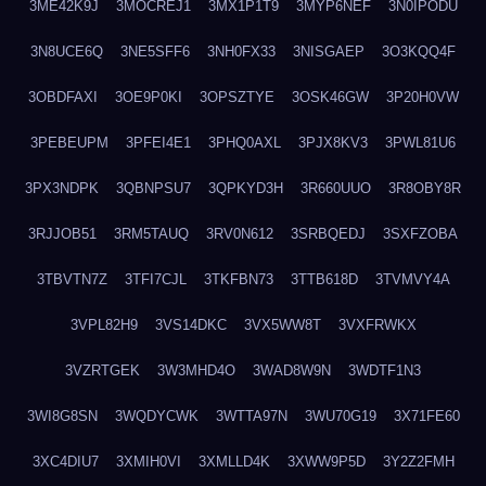
3ME42K9J
3MOCREJ1
3MX1P1T9
3MYP6NEF
3N0IPODU
3N8UCE6Q
3NE5SFF6
3NH0FX33
3NISGAEP
3O3KQQ4F
3OBDFAXI
3OE9P0KI
3OPSZTYE
3OSK46GW
3P20H0VW
3PEBEUPM
3PFEI4E1
3PHQ0AXL
3PJX8KV3
3PWL81U6
3PX3NDPK
3QBNPSU7
3QPKYD3H
3R660UUO
3R8OBY8R
3RJJOB51
3RM5TAUQ
3RV0N612
3SRBQEDJ
3SXFZOBA
3TBVTN7Z
3TFI7CJL
3TKFBN73
3TTB618D
3TVMVY4A
3VPL82H9
3VS14DKC
3VX5WW8T
3VXFRWKX
3VZRTGEK
3W3MHD4O
3WAD8W9N
3WDTF1N3
3WI8G8SN
3WQDYCWK
3WTTA97N
3WU70G19
3X71FE60
3XC4DIU7
3XMIH0VI
3XMLLD4K
3XWW9P5D
3Y2Z2FMH