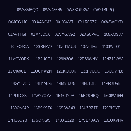
0W58MBQO
0W5D86N5
0W8SOPXW
0WY1BFPQ
0X4GG1J6
0XAANC43
0XI05VVT
0XLR0SZZ
0XW3VGXD
0ZAVTHSI
0ZM4J2CX
0ZVYGAG2
0ZXS0PVO
105XMS37
10LFO9CA
10SRNZZ2
10ZH1AUS
10ZZI8A5
1103WHO1
11MGVORK
11P2UCTJ
126I93O6
12FS3WHV
12HZ1JWW
12K469CE
12QCPWZN
12UKQO0N
133P7UOC
13COV7L8
14GYHZ3D
14H4A825
14M9BJ75
14NJ13LJ
14PRJLGB
14PRLC85
14WY7OYZ
1546DY9V
15B2SHBQ
15C9WR6H
160ON64P
16P9KSF6
16SBWI43
16U7RZJT
179PIGYE
17HG5UY8
17SO7X9S
17UXEZ2B
17VE7UAW
181QKVNV