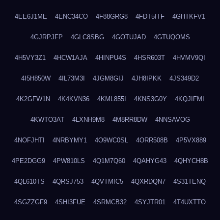
4EE6J1ME
4ENC34CO
4F88GRG8
4FDT5ITF
4GHTKFV1
4GJRPJFP
4GLC8SBG
4GOTUJAD
4GTUQOMS
4H5VY3Z1
4HCW1AJA
4HINPU4S
4HSR603T
4HVMV9QI
4I5H850W
4IL73M3I
4JGM8GIJ
4JH8IPKK
4JS349D2
4K2GFW1N
4K4KVN36
4KML855I
4KNS3G0Y
4KQJIFMI
4KWTO3AT
4LXNH9M8
4M8RR8DW
4NNSAVOG
4NOFJHTI
4NRBYMY1
4O9WC0SL
4ORR508B
4P5VX889
4PE2DGG9
4PW810LS
4Q1M7Q60
4QAHYG43
4QHYCH8B
4QL610TS
4QRSJ753
4QVTMIC5
4QXRDQN7
4S31TENQ
4SGZZGF9
4SHI3FUE
4SRMCB32
4SYJTR01
4T4UXTTO