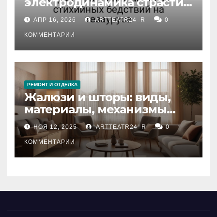
электродинамика страсти:
влияние анализа
АПР 16, 2026
ARTTEATR24_R
0
стихийных бедствий на
тезауруса
КОММЕНТАРИИ
РЕМОНТ И ОТДЕЛКА
Жалюзи и шторы: виды,
материалы, механизмы
управления и уход
НОЯ 12, 2025
ARTTEATR24_R
0
КОММЕНТАРИИ