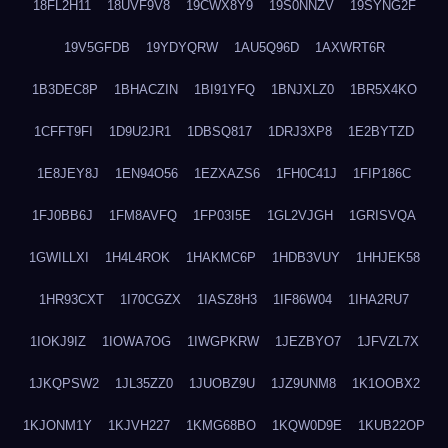
18FL2H11
18UVF9V8
19CWX8Y9
19S0NNZV
19SYNG2F
19V5GFDB
19YDYQRW
1AU5Q96D
1AXWRT6R
1B3DEC8P
1BHACZIN
1BI91YFQ
1BNJXLZ0
1BR5X4KO
1CFFT9FI
1D9U2JR1
1DBSQ817
1DRJ3XP8
1E2BYTZD
1E8JEY8J
1EN94O56
1EZXAZS6
1FH0C41J
1FIP186C
1FJ0BB6J
1FM8AVFQ
1FP03I5E
1GL2VJGH
1GRISVQA
1GWILLXI
1H4L4ROK
1HAKMC6P
1HDB3VUY
1HHJEK58
1HR93CXT
1I70CGZX
1IASZ8H3
1IF86W04
1IHA2RU7
1IOKJ9IZ
1IOWA7OG
1IWGPKRW
1JEZBYO7
1JFVZL7X
1JKQPSW2
1JL35ZZ0
1JUOBZ9U
1JZ9UNM8
1K1OOBX2
1KJONM1Y
1KJVH227
1KMG68BO
1KQW0D9E
1KUB22OP