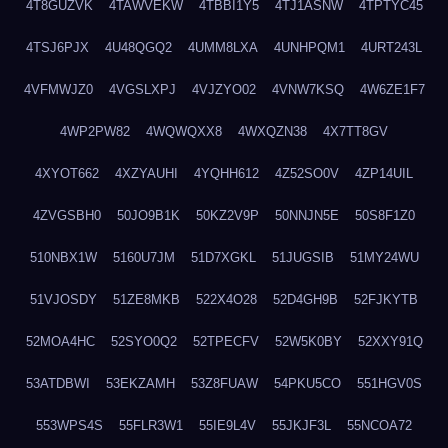
4T8GUZVK
4TAWVEKW
4TBBI1Y5
4TJ1ASNW
4TPTYC45
4TSJ6PJX
4U48QGQ2
4UMM8LXA
4UNHPQM1
4URT243L
4VFMWJZ0
4VGSLXPJ
4VJZYO02
4VNW7KSQ
4W6ZE1F7
4WP2PW82
4WQWQXX8
4WXQZN38
4X7TT8GV
4XYOT662
4XZYAUHI
4YQHH612
4Z52SO0V
4ZP14UIL
4ZVGSBH0
50JO9B1K
50KZ2V9P
50NNJN5E
50S8F1Z0
510NBX1W
5160U7JM
51D7XGKL
51JUGSIB
51MY24WU
51VJOSDY
51ZE8MKB
522X4O28
52D4GH9B
52FJKYTB
52MOA4HC
52SYO0Q2
52TPECFV
52W5K0BY
52XXY91Q
53ATDBWI
53EKZAMH
53Z8FUAW
54PKU5CO
551HGV0S
553WPS4S
55FLR3W1
55IE9L4V
55JKJF3L
55NCOA72