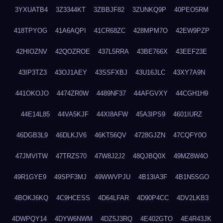
3YXUATB4
3Z3344KT
3ZBBJF82
3ZUNKQ9P
40PEO5RM
418TPYOG
41A6AQPI
41CR68ZC
428MPM7O
42EW9PZP
42HIOZNV
42QOZROE
437L5RRA
43BE766X
43EEF23E
43IP3TZ3
43OJ1AEY
43SSFXBJ
43U16JLC
43XY7A9N
441OKOJO
4474ZR0W
4489NF37
44AFGVXY
44CGH1H9
44E14L85
44VA5KJF
44XI8AFW
45A3IPS9
4601IURZ
46DGB3L9
46DLKJV6
46KT56QV
4728GJZN
47CQFY0O
47JMVITW
47TRZS70
47W8J2J2
48QJBQ0X
49MZ8W4O
49R1GYE9
49SPF3MJ
49WWVPJU
4B13IA3F
4B1N5SGO
4BOKJ6KQ
4C9HCESS
4D64LFAR
4D90P4CC
4DV2LKB3
4DWPQY14
4DYW6NWM
4DZ5J3RQ
4E402GTO
4E4R43JK