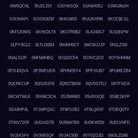
0IM5QCNL
0IUZL33Y
0J6YMSQ9
0JAWX05J
0JMG9NJH
0JX5HAPI
0JXDX9ZM
0K8I19RD
0KA2KHRR
0KCE9EJG
0KFC83WS
0KHXDLT8
0KO7R0BZ
0LA240G7
0LIQ91PM
0LPY3G1Z
0LTLQ0B4
0M40H0CT
0MCMJJJP
0N1LZI50
0NALSI2P
0NFM8HBQ
0O1D2CFA
0O3VCZC0
0OY5HHNM
0P2UDQV4
0P3WEUER
0PHNO5Y4
0PPJIUB7
0PUMEZB4
0QLRKCUP
0QO261FR
0QR27BKM
0QV0STGJ
0R7FXEI4
0RCWTWLK
0RH9C3CH
0S284R8O
0S4IXXQE
0S9E2KPP
0SA9HP4L
0T1MPQXC
0T8PUJB2
0T9LQ0SF
0TDEQ0TY
0TWV72OF
0U01AD7B
0U56W7B0
0UDKWD5I
0UELVNFD
0V2IXSF4
0V3N6SQF
0VJAC930
0VY5ZG3D
0W3LZD86