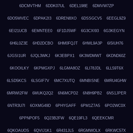
6DCMVTHM
6DDK07UL
6DEL198E
6DMVW7ZP
6DO5WVEC
6DPAK2I3
6DREN8XO
6DSSGCV5
6EEGL9Z9
6EI21UCB
6EMNTEE0
6F1DJ5WF
6G3CXI93
6G3KEGYN
6H6L0Z3E
6HD2DCBO
6HM0FQJT
6HWL9A3P
6I5IUH76
6JGSI1UR
6JQL3WKJ
6K3EBPX1
6K3WDMWT
6KDND60Z
6KOOILKY
6KPMGXPJ
6LGMA8OZ
6LI78JDL
6LL59T6X
6LSD5KCS
6LSGIF7V
6MC7XUTQ
6MNBISNE
6MRU4GHW
6MRWI2FW
6MUKQ2Q2
6N6MCPD2
6N8H9PB2
6NS1JPER
6NTR3U7I
6OXMG49D
6PHYGAFF
6PM1Z7A5
6PO2WC0X
6PPNPOF5
6Q23B2FW
6QE19FL3
6QEEKCMR
6QKOAUOS
6QVIJ1K1
6R431JL5
6RGMWOLX
6RKWC57X