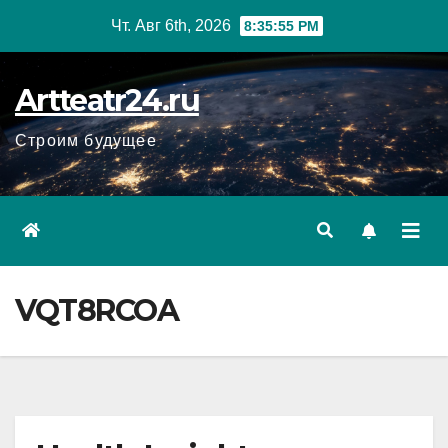
Перейти
Чт. Авг 6th, 2026
8:35:56 PM
к
содержанию
Artteatr24.ru
Строим будущее
VQT8RCOA