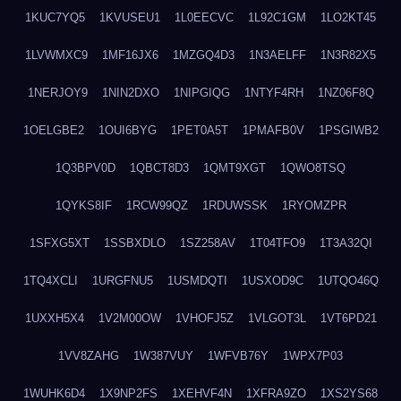
1KUC7YQ5
1KVUSEU1
1L0EECVC
1L92C1GM
1LO2KT45
1LVWMXC9
1MF16JX6
1MZGQ4D3
1N3AELFF
1N3R82X5
1NERJOY9
1NIN2DXO
1NIPGIQG
1NTYF4RH
1NZ06F8Q
1OELGBE2
1OUI6BYG
1PET0A5T
1PMAFB0V
1PSGIWB2
1Q3BPV0D
1QBCT8D3
1QMT9XGT
1QWO8TSQ
1QYKS8IF
1RCW99QZ
1RDUWSSK
1RYOMZPR
1SFXG5XT
1SSBXDLO
1SZ258AV
1T04TFO9
1T3A32QI
1TQ4XCLI
1URGFNU5
1USMDQTI
1USXOD9C
1UTQO46Q
1UXXH5X4
1V2M00OW
1VHOFJ5Z
1VLGOT3L
1VT6PD21
1VV8ZAHG
1W387VUY
1WFVB76Y
1WPX7P03
1WUHK6D4
1X9NP2FS
1XEHVF4N
1XFRA9ZO
1XS2YS68