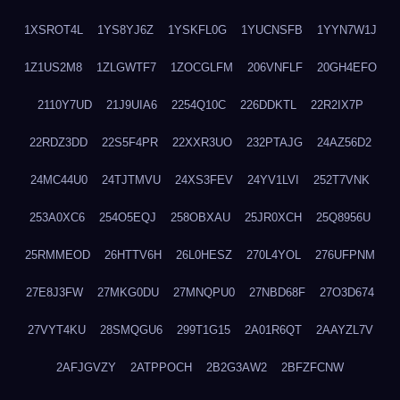
1XSROT4L
1YS8YJ6Z
1YSKFL0G
1YUCNSFB
1YYN7W1J
1Z1US2M8
1ZLGWTF7
1ZOCGLFM
206VNFLF
20GH4EFO
2110Y7UD
21J9UIA6
2254Q10C
226DDKTL
22R2IX7P
22RDZ3DD
22S5F4PR
22XXR3UO
232PTAJG
24AZ56D2
24MC44U0
24TJTMVU
24XS3FEV
24YV1LVI
252T7VNK
253A0XC6
254O5EQJ
258OBXAU
25JR0XCH
25Q8956U
25RMMEOD
26HTTV6H
26L0HESZ
270L4YOL
276UFPNM
27E8J3FW
27MKG0DU
27MNQPU0
27NBD68F
27O3D674
27VYT4KU
28SMQGU6
299T1G15
2A01R6QT
2AAYZL7V
2AFJGVZY
2ATPPOCH
2B2G3AW2
2BFZFCNW