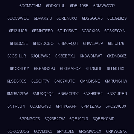
6DCMVTHM
6DDK07UL
6DEL198E
6DMVW7ZP
6DO5WVEC
6DPAK2I3
6DREN8XO
6DSSGCV5
6EEGL9Z9
6EI21UCB
6EMNTEE0
6F1DJ5WF
6G3CXI93
6G3KEGYN
6H6L0Z3E
6HD2DCBO
6HM0FQJT
6HWL9A3P
6I5IUH76
6JGSI1UR
6JQL3WKJ
6K3EBPX1
6K3WDMWT
6KDND60Z
6KOOILKY
6KPMGXPJ
6LGMA8OZ
6LI78JDL
6LL59T6X
6LSD5KCS
6LSGIF7V
6MC7XUTQ
6MNBISNE
6MRU4GHW
6MRWI2FW
6MUKQ2Q2
6N6MCPD2
6N8H9PB2
6NS1JPER
6NTR3U7I
6OXMG49D
6PHYGAFF
6PM1Z7A5
6PO2WC0X
6PPNPOF5
6Q23B2FW
6QE19FL3
6QEEKCMR
6QKOAUOS
6QVIJ1K1
6R431JL5
6RGMWOLX
6RKWC57X