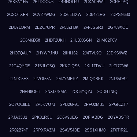
2BKKV1H5
2BLDOOU6
2BRHOLRJ
2CKA0HWT
2CRELPQI
2CSOTXFR
2CVZ7WMG
2D26EBXW
2D942LRG
2DPSN680
2DU7LORM
2EZC76PR
2F53ZH8K
2FFJSSR3
2G789XQE
2G8M6D58
2HDT2UKH
2HLBXGGN
2HMC2F0V
2HO7QAUP
2HYWPJNU
2IIHI162
2J4TVL9Q
2JDKS9WZ
2JG4QYDE
2JSJLGSQ
2KKCIQS5
2KL1TDVU
2LCI7CW6
2LN9C5H3
2LVOI55N
2M7YMERZ
2MIQDBKK
2N165DB2
2NFH8OET
2NXDJSMA
2OC6YQYJ
2ODHTNIQ
2OYOC8EB
2P5KVO7J
2PB26F91
2PFU2MB3
2PGICZT7
2PJA33U1
2PK01RCU
2Q6V9UEG
2QFIABDG
2QYABSTR
2R02B74P
2RPXRAZM
2SAV54DE
2SS1XHM0
2T0TIR21