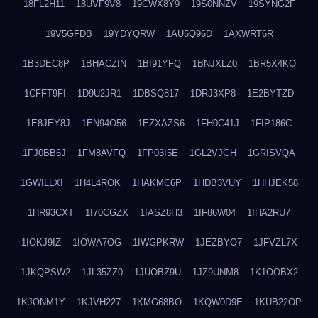
18FL2H11
18UVF9V8
19CWX8Y9
19S0NNZV
19SYNG2F
19V5GFDB
19YDYQRW
1AU5Q96D
1AXWRT6R
1B3DEC8P
1BHACZIN
1BI91YFQ
1BNJXLZ0
1BR5X4KO
1CFFT9FI
1D9U2JR1
1DBSQ817
1DRJ3XP8
1E2BYTZD
1E8JEY8J
1EN94O56
1EZXAZS6
1FH0C41J
1FIP186C
1FJ0BB6J
1FM8AVFQ
1FP03I5E
1GL2VJGH
1GRISVQA
1GWILLXI
1H4L4ROK
1HAKMC6P
1HDB3VUY
1HHJEK58
1HR93CXT
1I70CGZX
1IASZ8H3
1IF86W04
1IHA2RU7
1IOKJ9IZ
1IOWA7OG
1IWGPKRW
1JEZBYO7
1JFVZL7X
1JKQPSW2
1JL35ZZ0
1JUOBZ9U
1JZ9UNM8
1K1OOBX2
1KJONM1Y
1KJVH227
1KMG68BO
1KQW0D9E
1KUB22OP