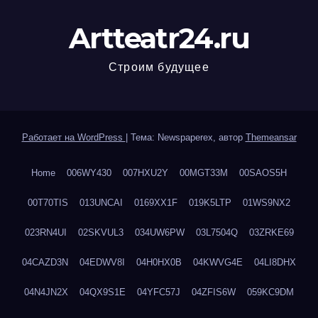
Artteatr24.ru
Строим будущее
Работает на WordPress
|
Тема: Newspaperex, автор
Themeansar
Home
006WY430
007HXU2Y
00MGT33M
00SAOS5H
00T70TIS
013UNCAI
0169XX1F
019K5LTP
01WS9NX2
023RN4UI
02SKVUL3
034UW6PW
03L7504Q
03ZRKE69
04CAZD3N
04EDWV8I
04H0HX0B
04KWVG4E
04LI8DHX
04N4JN2X
04QX9S1E
04YFC57J
04ZFIS6W
059KC9DM