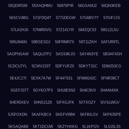
55QDIRSM
55XAQHMU
56975PIR
56GSA0U2
56QN3KEB
56SCV4BG
571FDQ4T
5771DEGW
57G6BV7Y
57IUFJJS
57LA2HJ6
57N9R0VG
57Z141YR
584ZQC53
58G12L5U
595U946N
59BSESDJ
59FRMR7X
59T11ZKH
5AFUR9TL
5AOPNSAW
5AQL07P2
5ASS9KJO
5AY4N3YE
5B3AF4SH
5CDCU7YL
5CWV233T
5DFYUFZ0
5DKYT31C
5DM253CG
5E4JC1TI
5EXK7A7W
5F447S51
5FMM242C
5FNR39CT
5GEF3377
5GYKO7P3
5H18E5N3
5H4C8VII
5HANI4XK
5HER0XEV
5HNS21Z8
5IFXGJFK
5IITXOZY
5IVSLWGV
5J5FOXDN
5KAFKBC4
5KEFVRBK
5KFBILGV
5KP635PE
5KSAQAB8
5KT1DCUW
5KZYHXKG
5L1KPI2V
5L515L3S