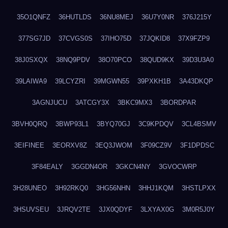
35O1QNFZ
36HUTLDS
36NU8MEJ
36U7Y0NR
376J215Y
377SG7JD
37CVGS0S
37IHO75D
37JQKID8
37X9FZP9
38J0SXQX
38NQ9PDV
38O70PCO
38QUD9KX
39D3U3A0
39LAIWA9
39LCYZRI
39MGWN55
39PXKH1B
3A43DKQP
3AGNJUCU
3ATCGY3X
3BKC9MX3
3BORDPAR
3BVH0QRQ
3BWP93L1
3BYQ70GJ
3C9KPDQV
3CL4BSMV
3EIFINEE
3EORXV8Z
3EQ3JWOM
3F09CZ9V
3F1DPDSC
3F84EALY
3GGDN4OR
3GKCN4NY
3GVOCWRP
3H28UNEO
3H92RKQ0
3HG56NHN
3HHJ1KQM
3HSTLPXX
3HSUVSEU
3JRQV2TE
3JX0QDYF
3LXYAX0G
3M0R5J0Y