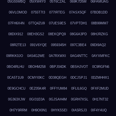
05G55WBQ
05IXW4Y0
05T6CZAL
069K7D5M
06FAMUAG
06VLOMOD
0755T7I3
077IRTEG
07ASX5QF
07BDB1DD
07FH6X4N
07TQ4ZU9
07UES9ES
07VPTDH1
08B99MM7
08DIX912
08EH3GS2
08EKQPQ9
08G6A3PD
08HJRZKG
08R2TE13
091V6YQE
0959345H
097C3BE4
09DI9AQ2
09RKK0JO
0A54G2WE
0A7RXWXI
0AG4NTTC
0AYXMFKC
0BO4RLHU
0BOHM258
0BPJ04DK
0BSHJVOT
0C9RGFN6
0CA5T1U9
0CMYI0KC
0D38QEGH
0DCJSPJ1
0DZMHHX1
0E9GCHCU
0EZ05K4R
0FFYUM84
0FLIL6GQ
0FXF2MUD
0G363XJW
0GI31E0A
0GJSAH4M
0GRH7XSL
0H17NT32
0H7Y9RRM
0H9OI0N1
0HYK5SEI
0IA5RSJ3
0IF4Y4UQ