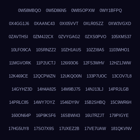
0W58MBQO
0W5D86N5
0W8SOPXW
0WY1BFPQ
0X4GG1J6
0XAANC43
0XI05VVT
0XLR0SZZ
0XW3VGXD
0ZAVTHSI
0ZM4J2CX
0ZVYGAG2
0ZXS0PVO
105XMS37
10LFO9CA
10SRNZZ2
10ZH1AUS
10ZZI8A5
1103WHO1
11MGVORK
11P2UCTJ
126I93O6
12FS3WHV
12HZ1JWW
12K469CE
12QCPWZN
12UKQO0N
133P7UOC
13COV7L8
14GYHZ3D
14H4A825
14M9BJ75
14NJ13LJ
14PRJLGB
14PRLC85
14WY7OYZ
1546DY9V
15B2SHBQ
15C9WR6H
160ON64P
16P9KSF6
16SBWI43
16U7RZJT
179PIGYE
17HG5UY8
17SO7X9S
17UXEZ2B
17VE7UAW
181QKVNV