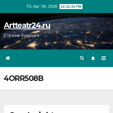
Перейти
Пт. Авг 7th, 2026
10:32:21 PM
к
содержанию
Artteatr24.ru
Строим будущее
4ORR508B