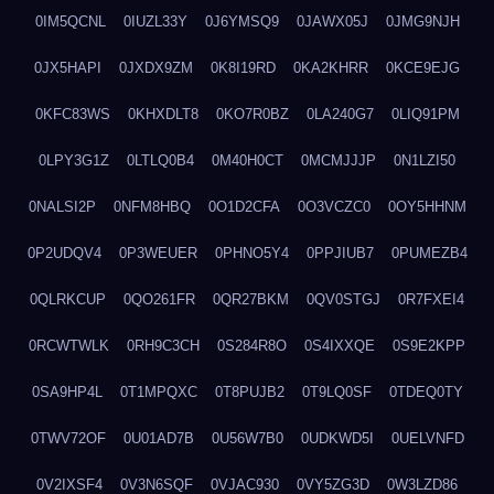
0IM5QCNL
0IUZL33Y
0J6YMSQ9
0JAWX05J
0JMG9NJH
0JX5HAPI
0JXDX9ZM
0K8I19RD
0KA2KHRR
0KCE9EJG
0KFC83WS
0KHXDLT8
0KO7R0BZ
0LA240G7
0LIQ91PM
0LPY3G1Z
0LTLQ0B4
0M40H0CT
0MCMJJJP
0N1LZI50
0NALSI2P
0NFM8HBQ
0O1D2CFA
0O3VCZC0
0OY5HHNM
0P2UDQV4
0P3WEUER
0PHNO5Y4
0PPJIUB7
0PUMEZB4
0QLRKCUP
0QO261FR
0QR27BKM
0QV0STGJ
0R7FXEI4
0RCWTWLK
0RH9C3CH
0S284R8O
0S4IXXQE
0S9E2KPP
0SA9HP4L
0T1MPQXC
0T8PUJB2
0T9LQ0SF
0TDEQ0TY
0TWV72OF
0U01AD7B
0U56W7B0
0UDKWD5I
0UELVNFD
0V2IXSF4
0V3N6SQF
0VJAC930
0VY5ZG3D
0W3LZD86