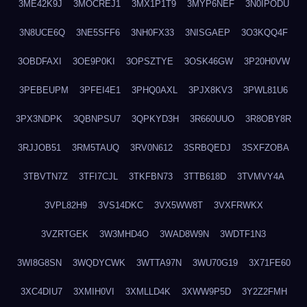
3ME42K9J
3MOCREJ1
3MX1P1T9
3MYP6NEF
3N0IPODU
3N8UCE6Q
3NE5SFF6
3NH0FX33
3NISGAEP
3O3KQQ4F
3OBDFAXI
3OE9P0KI
3OPSZTYE
3OSK46GW
3P20H0VW
3PEBEUPM
3PFEI4E1
3PHQ0AXL
3PJX8KV3
3PWL81U6
3PX3NDPK
3QBNPSU7
3QPKYD3H
3R660UUO
3R8OBY8R
3RJJOB51
3RM5TAUQ
3RV0N612
3SRBQEDJ
3SXFZOBA
3TBVTN7Z
3TFI7CJL
3TKFBN73
3TTB618D
3TVMVY4A
3VPL82H9
3VS14DKC
3VX5WW8T
3VXFRWKX
3VZRTGEK
3W3MHD4O
3WAD8W9N
3WDTF1N3
3WI8G8SN
3WQDYCWK
3WTTA97N
3WU70G19
3X71FE60
3XC4DIU7
3XMIH0VI
3XMLLD4K
3XWW9P5D
3Y2Z2FMH