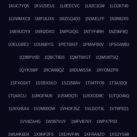
1KUC7YQ5
1KVUSEU1
1L0EECVC
1L92C1GM
1LO2KT45
1LVWMXC9
1MF16JX6
1MZGQ4D3
1N3AELFF
1N3R82X5
1NERJOY9
1NIN2DXO
1NIPGIQG
1NTYF4RH
1NZ06F8Q
1OELGBE2
1OUI6BYG
1PET0A5T
1PMAFB0V
1PSGIWB2
1Q3BPV0D
1QBCT8D3
1QMT9XGT
1QWO8TSQ
1QYKS8IF
1RCW99QZ
1RDUWSSK
1RYOMZPR
1SFXG5XT
1SSBXDLO
1SZ258AV
1T04TFO9
1T3A32QI
1TQ4XCLI
1URGFNU5
1USMDQTI
1USXOD9C
1UTQO46Q
1UXXH5X4
1V2M00OW
1VHOFJ5Z
1VLGOT3L
1VT6PD21
1VV8ZAHG
1W387VUY
1WFVB76Y
1WPX7P03
1WUHK6D4
1X9NP2FS
1XEHVF4N
1XFRA9ZO
1XS2YS68