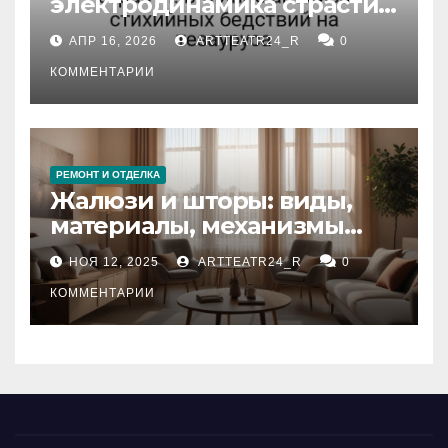
электродинамика страсти:
влияние анализа
АПР 16, 2026
ARTTEATR24_R
0
стихийных бедствий на
тезауруса
КОММЕНТАРИИ
РЕМОНТ И ОТДЕЛКА
Жалюзи и шторы: виды,
материалы, механизмы
управления и уход
НОЯ 12, 2025
ARTTEATR24_R
0
КОММЕНТАРИИ