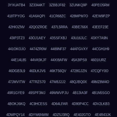
3YXUATB4
3Z3344KT
3ZBBJF82
3ZUNKQ9P
40PEO5RM
418TPYOG
41A6AQPI
41CR68ZC
428MPM7O
42EW9PZP
42HIOZNV
42QOZROE
437L5RRA
43BE766X
43EEF23E
43IP3TZ3
43OJ1AEY
43SSFXBJ
43U16JLC
43XY7A9N
441OKOJO
4474ZR0W
4489NF37
44AFGVXY
44CGH1H9
44E14L85
44VA5KJF
44XI8AFW
45A3IPS9
4601IURZ
46DGB3L9
46DLKJV6
46KT56QV
4728GJZN
47CQFY0O
47JMVITW
47TRZS70
47W8J2J2
48QJBQ0X
49MZ8W4O
49R1GYE9
49SPF3MJ
49WWVPJU
4B13IA3F
4B1N5SGO
4BOKJ6KQ
4C9HCESS
4D64LFAR
4D90P4CC
4DV2LKB3
4DWPQY14
4DYW6NWM
4DZ5J3RQ
4E402GTO
4E4R43JK