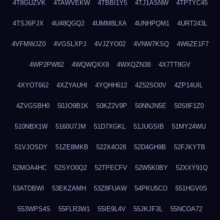
4T8GUZVK
4TAWVEKW
4TBBI1Y5
4TJ1ASNW
4TPTYC45
4TSJ6PJX
4U48QGQ2
4UMM8LXA
4UNHPQM1
4URT243L
4VFMWJZ0
4VGSLXPJ
4VJZYO02
4VNW7KSQ
4W6ZE1F7
4WP2PW82
4WQWQXX8
4WXQZN38
4X7TT8GV
4XYOT662
4XZYAUHI
4YQHH612
4Z52SO0V
4ZP14UIL
4ZVGSBH0
50JO9B1K
50KZ2V9P
50NNJN5E
50S8F1Z0
510NBX1W
5160U7JM
51D7XGKL
51JUGSIB
51MY24WU
51VJOSDY
51ZE8MKB
522X4O28
52D4GH9B
52FJKYTB
52MOA4HC
52SYO0Q2
52TPECFV
52W5K0BY
52XXY91Q
53ATDBWI
53EKZAMH
53Z8FUAW
54PKU5CO
551HGV0S
553WPS4S
55FLR3W1
55IE9L4V
55JKJF3L
55NCOA72