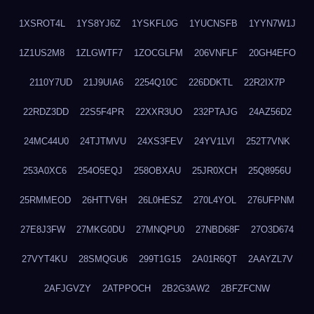
1XSROT4L
1YS8YJ6Z
1YSKFL0G
1YUCNSFB
1YYN7W1J
1Z1US2M8
1ZLGWTF7
1ZOCGLFM
206VNFLF
20GH4EFO
2110Y7UD
21J9UIA6
2254Q10C
226DDKTL
22R2IX7P
22RDZ3DD
22S5F4PR
22XXR3UO
232PTAJG
24AZ56D2
24MC44U0
24TJTMVU
24XS3FEV
24YV1LVI
252T7VNK
253A0XC6
254O5EQJ
258OBXAU
25JR0XCH
25Q8956U
25RMMEOD
26HTTV6H
26L0HESZ
270L4YOL
276UFPNM
27E8J3FW
27MKG0DU
27MNQPU0
27NBD68F
27O3D674
27VYT4KU
28SMQGU6
299T1G15
2A01R6QT
2AAYZL7V
2AFJGVZY
2ATPPOCH
2B2G3AW2
2BFZFCNW