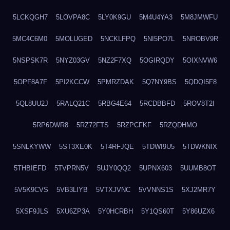
5LCKQGH7
5LOVPA8C
5LY0K9GU
5M4U4YA3
5M8JMWFU
5MC4C6M0
5MOLUGED
5NCKLFPQ
5NI5PO7L
5NROBV9R
5NSPSK7R
5NYZ03GV
5NZ2F7XQ
5OGIRQDY
5OIXNVW6
5OPF8A7F
5PI2KCCW
5PMRZDAK
5Q7NY9BS
5QDQI5F8
5QL8UU2J
5RALQ21C
5RBG4E64
5RCDBBFD
5ROV8T2I
5RP6DWR8
5RZ72FTS
5RZPCFKF
5RZQDHMO
5SNLKYWW
5ST3XE0K
5T4RFJQE
5TDWI9U5
5TDWKNIX
5THBIEFD
5TVPRN5V
5UJY0QQ2
5UPNX603
5UUMB8OT
5V5K9CVS
5VB3LIYB
5VTXJVNC
5VVNNS1S
5XJ2MR7Y
5XSF9JLS
5XU6ZP3A
5Y0HCRBH
5Y1QS60T
5Y86UZX6