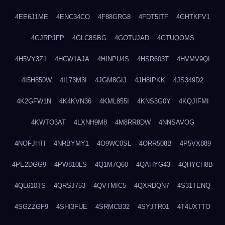
4EE6J1ME
4ENC34CO
4F88GRG8
4FDT5ITF
4GHTKFV1
4GJRPJFP
4GLC8SBG
4GOTUJAD
4GTUQOMS
4H5VY3Z1
4HCW1AJA
4HINPU4S
4HSR603T
4HVMV9QI
4I5H850W
4IL73M3I
4JGM8GIJ
4JH8IPKK
4JS349D2
4K2GFW1N
4K4KVN36
4KML855I
4KNS3G0Y
4KQJIFMI
4KWTO3AT
4LXNH9M8
4M8RR8DW
4NNSAVOG
4NOFJHTI
4NRBYMY1
4O9WC0SL
4ORR508B
4P5VX889
4PE2DGG9
4PW810LS
4Q1M7Q60
4QAHYG43
4QHYCH8B
4QL610TS
4QRSJ753
4QVTMIC5
4QXRDQN7
4S31TENQ
4SGZZGF9
4SHI3FUE
4SRMCB32
4SYJTR01
4T4UXTTO