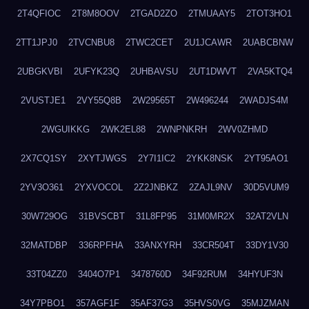
2T4QFIOC
2T8M8OOV
2TGAD2ZO
2TMUAAY5
2TOT3HO1
2TT1JPJ0
2TVCNBU8
2TWC2CET
2U1JCAWR
2UABCBNW
2UBGKVBI
2UFYK23Q
2UHBAVSU
2UT1DWVT
2VA5KTQ4
2VUSTJE1
2VY55Q8B
2W29565T
2W496244
2WADJS4M
2WGUIKKG
2WK2EL88
2WNPNKRH
2WV0ZHMD
2X7CQ1SY
2XYTJWGS
2Y7I1IC2
2YKK8NSK
2YT95AO1
2YV3O361
2YXVOCOL
2Z2JNBKZ
2ZAJL9NV
30D5VUM9
30W729OG
31BVSCBT
31L8FP95
31M0MR2X
32AT2VLN
32MATDBP
336RPFHA
33ANXYRH
33CR504T
33DY1V30
33T04ZZ0
3404O7P1
3478760D
34F92RUM
34HYUF3N
34Y7PBO1
357AGF1F
35AF37G3
35HVS0VG
35MJZMAN