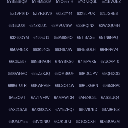
5YB5BBQM
5YHM530M
5YO667IH
5YO7ZQGL
5Z1BWJEZ
5Z1VP9TD
5ZYFJGV9
60IZ2Y44
60X8LPUK
62LJGRE8
6316UU0I
634ZKLU1
63MVU7SW
63SPQINX
63WDQUHH
63X60DYM
64996J11
659M6G4O
65TIBAG5
65TN6NPQ
65UV4E1K
660K94O5
663467JW
664ESOLH
664FNVV4
66C6U597
66NBHAON
675YBKS0
67T6PVX5
67UCAPT0
6899WHVC
68EZZKJQ
68OMB6UH
68PDCJPV
68QHDOI3
699GTUTR
69KWPV8F
69LSOT1W
69PLXGPN
69S53RP0
6A5ZOVTI
6A7TVFIW
6AMAWT34
6ANZ4C8L
6AS3LJQ4
6AX21SAB
6AX80CNX
6AYEZFQ7
6B0V87BD
6BA9R10Z
6BUMJY5E
6BVXINIU
6CJKUI7J
6D1OSCXH
6D8BUPZM