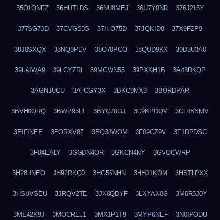
35O1QNFZ
36HUTLDS
36NU8MEJ
36U7Y0NR
376J215Y
377SG7JD
37CVGS0S
37IHO75D
37JQKID8
37X9FZP9
38J0SXQX
38NQ9PDV
38O70PCO
38QUD9KX
39D3U3A0
39LAIWA9
39LCYZRI
39MGWN55
39PXKH1B
3A43DKQP
3AGNJUCU
3ATCGY3X
3BKC9MX3
3BORDPAR
3BVH0QRQ
3BWP93L1
3BYQ70GJ
3C9KPDQV
3CL4BSMV
3EIFINEE
3EORXV8Z
3EQ3JWOM
3F09CZ9V
3F1DPDSC
3F84EALY
3GGDN4OR
3GKCN4NY
3GVOCWRP
3H28UNEO
3H92RKQ0
3HG56NHN
3HHJ1KQM
3HSTLPXX
3HSUVSEU
3JRQV2TE
3JX0QDYF
3LXYAX0G
3M0R5J0Y
3ME42K9J
3MOCREJ1
3MX1P1T9
3MYP6NEF
3N0IPODU