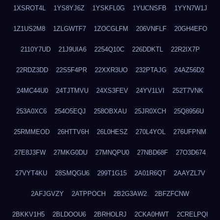
1XSROT4L
1YS8YJ6Z
1YSKFL0G
1YUCNSFB
1YYN7W1J
1Z1US2M8
1ZLGWTF7
1ZOCGLFM
206VNFLF
20GH4EFO
2110Y7UD
21J9UIA6
2254Q10C
226DDKTL
22R2IX7P
22RDZ3DD
22S5F4PR
22XXR3UO
232PTAJG
24AZ56D2
24MC44U0
24TJTMVU
24XS3FEV
24YV1LVI
252T7VNK
253A0XC6
254O5EQJ
258OBXAU
25JR0XCH
25Q8956U
25RMMEOD
26HTTV6H
26L0HESZ
270L4YOL
276UFPNM
27E8J3FW
27MKG0DU
27MNQPU0
27NBD68F
27O3D674
27VYT4KU
28SMQGU6
299T1G15
2A01R6QT
2AAYZL7V
2AFJGVZY
2ATPPOCH
2B2G3AW2
2BFZFCNW
2BKKV1H5
2BLDOOU6
2BRHOLRJ
2CKA0HWT
2CRELPQI