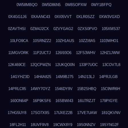
0W58MBQO
0W5D86N5
0W8SOPXW
0WY1BFPQ
0X4GG1J6
0XAANC43
0XI05VVT
0XLR0SZZ
0XW3VGXD
0ZAVTHSI
0ZM4J2CX
0ZVYGAG2
0ZXS0PVO
105XMS37
10LFO9CA
10SRNZZ2
10ZH1AUS
10ZZI8A5
1103WHO1
11MGVORK
11P2UCTJ
126I93O6
12FS3WHV
12HZ1JWW
12K469CE
12QCPWZN
12UKQO0N
133P7UOC
13COV7L8
14GYHZ3D
14H4A825
14M9BJ75
14NJ13LJ
14PRJLGB
14PRLC85
14WY7OYZ
1546DY9V
15B2SHBQ
15C9WR6H
160ON64P
16P9KSF6
16SBWI43
16U7RZJT
179PIGYE
17HG5UY8
17SO7X9S
17UXEZ2B
17VE7UAW
181QKVNV
18FL2H11
18UVF9V8
19CWX8Y9
19S0NNZV
19SYNG2F