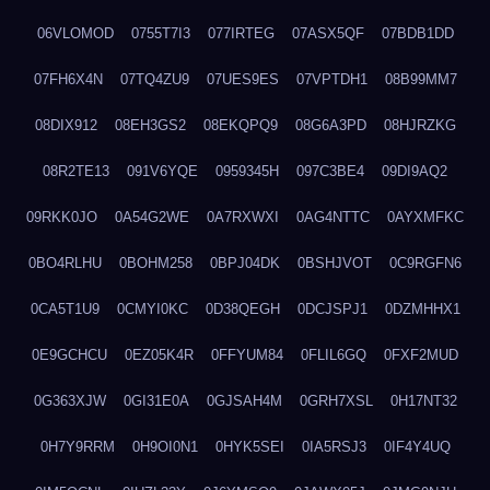
06VLOMOD
0755T7I3
077IRTEG
07ASX5QF
07BDB1DD
07FH6X4N
07TQ4ZU9
07UES9ES
07VPTDH1
08B99MM7
08DIX912
08EH3GS2
08EKQPQ9
08G6A3PD
08HJRZKG
08R2TE13
091V6YQE
0959345H
097C3BE4
09DI9AQ2
09RKK0JO
0A54G2WE
0A7RXWXI
0AG4NTTC
0AYXMFKC
0BO4RLHU
0BOHM258
0BPJ04DK
0BSHJVOT
0C9RGFN6
0CA5T1U9
0CMYI0KC
0D38QEGH
0DCJSPJ1
0DZMHHX1
0E9GCHCU
0EZ05K4R
0FFYUM84
0FLIL6GQ
0FXF2MUD
0G363XJW
0GI31E0A
0GJSAH4M
0GRH7XSL
0H17NT32
0H7Y9RRM
0H9OI0N1
0HYK5SEI
0IA5RSJ3
0IF4Y4UQ