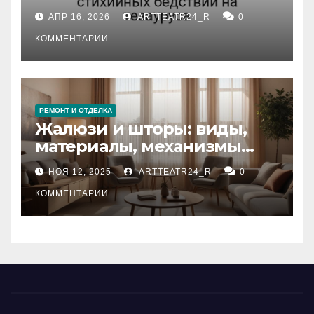
влияние анализа
АПР 16, 2026
ARTTEATR24_R
0
стихийных бедствий на
тезауруса
КОММЕНТАРИИ
РЕМОНТ И ОТДЕЛКА
Жалюзи и шторы: виды,
материалы, механизмы
управления и уход
НОЯ 12, 2025
ARTTEATR24_R
0
КОММЕНТАРИИ