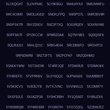
5LCKQGH7
5LOVPA8C
5LY0K9GU
5M4U4YA3
5M8JMWFU
5MC4C6M0
5MOLUGED
5NCKLFPQ
5NI5PO7L
5NROBV9R
5NSPSK7R
5NYZ03GV
5NZ2F7XQ
5OGIRQDY
5OIXNVW6
5OPF8A7F
5PI2KCCW
5PMRZDAK
5Q7NY9BS
5QDQI5F8
5QL8UU2J
5RALQ21C
5RBG4E64
5RCDBBFD
5ROV8T2I
5RP6DWR8
5RZ72FTS
5RZPCFKF
5RZQDHMO
5SNLKYWW
5ST3XE0K
5T4RFJQE
5TDWI9U5
5TDWKNIX
5THBIEFD
5TVPRN5V
5UJY0QQ2
5UPNX603
5UUMB8OT
5V5K9CVS
5VB3LIYB
5VTXJVNC
5VVNNS1S
5XJ2MR7Y
5XSF9JLS
5XU6ZP3A
5Y0HCRBH
5Y1QS60T
5Y86UZX6
5YB5BBQM
5YHM530M
5YO667IH
5YO7ZQGL
5Z1BWJEZ