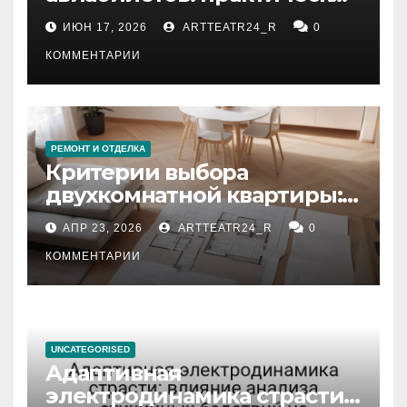
рекомендации
ИЮН 17, 2026
ARTTEATR24_R
0
КОММЕНТАРИИ
РЕМОНТ И ОТДЕЛКА
Критерии выбора
двухкомнатной квартиры:
планировка, площадь,
АПР 23, 2026
ARTTEATR24_R
0
состояние и документация
КОММЕНТАРИИ
UNCATEGORISED
Адаптивная
электродинамика страсти: