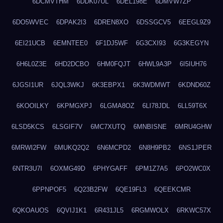
6DCMVTHM
6DDK07UL
6DEL198E
6DMVW7ZP
6DO5WVEC
6DPAK2I3
6DREN8XO
6DSSGCV5
6EEGL9Z9
6EI21UCB
6EMNTEE0
6F1DJ5WF
6G3CXI93
6G3KEGYN
6H6L0Z3E
6HD2DCBO
6HM0FQJT
6HWL9A3P
6I5IUH76
6JGSI1UR
6JQL3WKJ
6K3EBPX1
6K3WDMWT
6KDND60Z
6KOOILKY
6KPMGXPJ
6LGMA8OZ
6LI78JDL
6LL59T6X
6LSD5KCS
6LSGIF7V
6MC7XUTQ
6MNBISNE
6MRU4GHW
6MRWI2FW
6MUKQ2Q2
6N6MCPD2
6N8H9PB2
6NS1JPER
6NTR3U7I
6OXMG49D
6PHYGAFF
6PM1Z7A5
6PO2WC0X
6PPNPOF5
6Q23B2FW
6QE19FL3
6QEEKCMR
6QKOAUOS
6QVIJ1K1
6R431JL5
6RGMWOLX
6RKWC57X