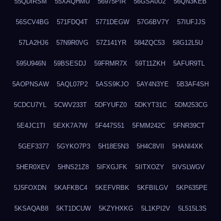
55QDIRSM
55XAQHMU
56975PIR
56GSA0U2
56QN3KEB
56SCV4BG
571FDQ4T
5771DEGW
57G6BV7Y
57IUFJJS
57LA2HJ6
57N9R0VG
57Z141YR
584ZQC53
58G12L5U
595U946N
59BSESDJ
59FRMR7X
59T11ZKH
5AFUR9TL
5AOPNSAW
5AQL07P2
5ASS9KJO
5AY4N3YE
5B3AF4SH
5CDCU7YL
5CWV233T
5DFYUFZ0
5DKYT31C
5DM253CG
5E4JC1TI
5EXK7A7W
5F447S51
5FMM242C
5FNR39CT
5GEF3377
5GYKO7P3
5H18E5N3
5H4C8VII
5HANI4XK
5HER0XEV
5HNS21Z8
5IFXGJFK
5IITXOZY
5IVSLWGV
5J5FOXDN
5KAFKBC4
5KEFVRBK
5KFBILGV
5KP635PE
5KSAQAB8
5KT1DCUW
5KZYHXKG
5L1KPI2V
5L515L3S