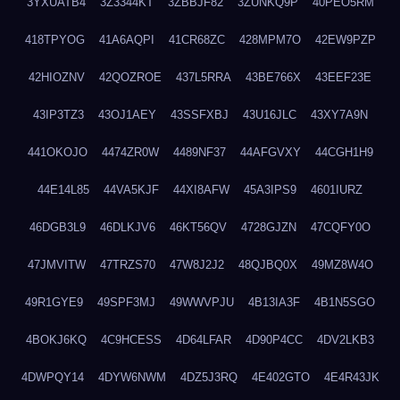
3YXUATB4
3Z3344KT
3ZBBJF82
3ZUNKQ9P
40PEO5RM
418TPYOG
41A6AQPI
41CR68ZC
428MPM7O
42EW9PZP
42HIOZNV
42QOZROE
437L5RRA
43BE766X
43EEF23E
43IP3TZ3
43OJ1AEY
43SSFXBJ
43U16JLC
43XY7A9N
441OKOJO
4474ZR0W
4489NF37
44AFGVXY
44CGH1H9
44E14L85
44VA5KJF
44XI8AFW
45A3IPS9
4601IURZ
46DGB3L9
46DLKJV6
46KT56QV
4728GJZN
47CQFY0O
47JMVITW
47TRZS70
47W8J2J2
48QJBQ0X
49MZ8W4O
49R1GYE9
49SPF3MJ
49WWVPJU
4B13IA3F
4B1N5SGO
4BOKJ6KQ
4C9HCESS
4D64LFAR
4D90P4CC
4DV2LKB3
4DWPQY14
4DYW6NWM
4DZ5J3RQ
4E402GTO
4E4R43JK