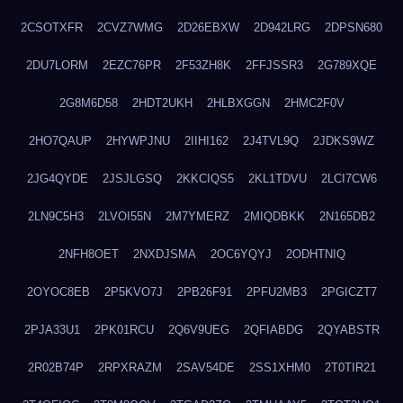
2CSOTXFR
2CVZ7WMG
2D26EBXW
2D942LRG
2DPSN680
2DU7LORM
2EZC76PR
2F53ZH8K
2FFJSSR3
2G789XQE
2G8M6D58
2HDT2UKH
2HLBXGGN
2HMC2F0V
2HO7QAUP
2HYWPJNU
2IIHI162
2J4TVL9Q
2JDKS9WZ
2JG4QYDE
2JSJLGSQ
2KKCIQS5
2KL1TDVU
2LCI7CW6
2LN9C5H3
2LVOI55N
2M7YMERZ
2MIQDBKK
2N165DB2
2NFH8OET
2NXDJSMA
2OC6YQYJ
2ODHTNIQ
2OYOC8EB
2P5KVO7J
2PB26F91
2PFU2MB3
2PGICZT7
2PJA33U1
2PK01RCU
2Q6V9UEG
2QFIABDG
2QYABSTR
2R02B74P
2RPXRAZM
2SAV54DE
2SS1XHM0
2T0TIR21