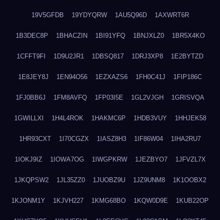
19V5GFDB
19YDYQRW
1AU5Q96D
1AXWRT6R
1B3DEC8P
1BHACZIN
1BI91YFQ
1BNJXLZ0
1BR5X4KO
1CFFT9FI
1D9U2JR1
1DBSQ817
1DRJ3XP8
1E2BYTZD
1E8JEY8J
1EN94O56
1EZXAZS6
1FH0C41J
1FIP186C
1FJ0BB6J
1FM8AVFQ
1FP03I5E
1GL2VJGH
1GRISVQA
1GWILLXI
1H4L4ROK
1HAKMC6P
1HDB3VUY
1HHJEK58
1HR93CXT
1I70CGZX
1IASZ8H3
1IF86W04
1IHA2RU7
1IOKJ9IZ
1IOWA7OG
1IWGPKRW
1JEZBYO7
1JFVZL7X
1JKQPSW2
1JL35ZZ0
1JUOBZ9U
1JZ9UNM8
1K1OOBX2
1KJONM1Y
1KJVH227
1KMG68BO
1KQW0D9E
1KUB22OP