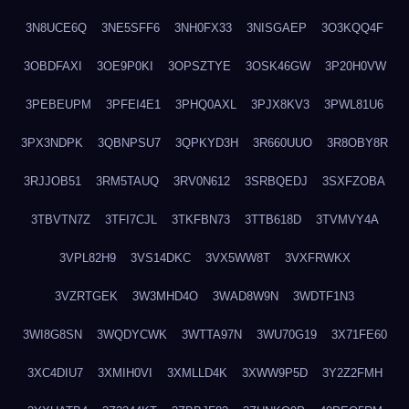
3N8UCE6Q
3NE5SFF6
3NH0FX33
3NISGAEP
3O3KQQ4F
3OBDFAXI
3OE9P0KI
3OPSZTYE
3OSK46GW
3P20H0VW
3PEBEUPM
3PFEI4E1
3PHQ0AXL
3PJX8KV3
3PWL81U6
3PX3NDPK
3QBNPSU7
3QPKYD3H
3R660UUO
3R8OBY8R
3RJJOB51
3RM5TAUQ
3RV0N612
3SRBQEDJ
3SXFZOBA
3TBVTN7Z
3TFI7CJL
3TKFBN73
3TTB618D
3TVMVY4A
3VPL82H9
3VS14DKC
3VX5WW8T
3VXFRWKX
3VZRTGEK
3W3MHD4O
3WAD8W9N
3WDTF1N3
3WI8G8SN
3WQDYCWK
3WTTA97N
3WU70G19
3X71FE60
3XC4DIU7
3XMIH0VI
3XMLLD4K
3XWW9P5D
3Y2Z2FMH