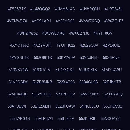
4TSJ6PJX
4U48QGQ2
4UMM8LXA
4UNHPQM1
4URT243L
4VFMWJZ0
4VGSLXPJ
4VJZYO02
4VNW7KSQ
4W6ZE1F7
4WP2PW82
4WQWQXX8
4WXQZN38
4X7TT8GV
4XYOT662
4XZYAUHI
4YQHH612
4Z52SO0V
4ZP14UIL
4ZVGSBH0
50JO9B1K
50KZ2V9P
50NNJN5E
50S8F1Z0
510NBX1W
5160U7JM
51D7XGKL
51JUGSIB
51MY24WU
51VJOSDY
51ZE8MKB
522X4O28
52D4GH9B
52FJKYTB
52MOA4HC
52SYO0Q2
52TPECFV
52W5K0BY
52XXY91Q
53ATDBWI
53EKZAMH
53Z8FUAW
54PKU5CO
551HGV0S
553WPS4S
55FLR3W1
55IE9L4V
55JKJF3L
55NCOA72