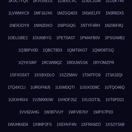
1KUC7YQ5
1KVUSEU1
1L0EECVC
1L92C1GM
1LO2KT45
1LVWMXC9
1MF16JX6
1MZGQ4D3
1N3AELFF
1N3R82X5
1NERJOY9
1NIN2DXO
1NIPGIQG
1NTYF4RH
1NZ06F8Q
1OELGBE2
1OUI6BYG
1PET0A5T
1PMAFB0V
1PSGIWB2
1Q3BPV0D
1QBCT8D3
1QMT9XGT
1QWO8TSQ
1QYKS8IF
1RCW99QZ
1RDUWSSK
1RYOMZPR
1SFXG5XT
1SSBXDLO
1SZ258AV
1T04TFO9
1T3A32QI
1TQ4XCLI
1URGFNU5
1USMDQTI
1USXOD9C
1UTQO46Q
1UXXH5X4
1V2M00OW
1VHOFJ5Z
1VLGOT3L
1VT6PD21
1VV8ZAHG
1W387VUY
1WFVB76Y
1WPX7P03
1WUHK6D4
1X9NP2FS
1XEHVF4N
1XFRA9ZO
1XS2YS68