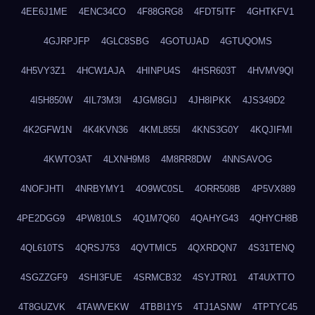
4EE6J1ME
4ENC34CO
4F88GRG8
4FDT5ITF
4GHTKFV1
4GJRPJFP
4GLC8SBG
4GOTUJAD
4GTUQOMS
4H5VY3Z1
4HCW1AJA
4HINPU4S
4HSR603T
4HVMV9QI
4I5H850W
4IL73M3I
4JGM8GIJ
4JH8IPKK
4JS349D2
4K2GFW1N
4K4KVN36
4KML855I
4KNS3G0Y
4KQJIFMI
4KWTO3AT
4LXNH9M8
4M8RR8DW
4NNSAVOG
4NOFJHTI
4NRBYMY1
4O9WC0SL
4ORR508B
4P5VX889
4PE2DGG9
4PW810LS
4Q1M7Q60
4QAHYG43
4QHYCH8B
4QL610TS
4QRSJ753
4QVTMIC5
4QXRDQN7
4S31TENQ
4SGZZGF9
4SHI3FUE
4SRMCB32
4SYJTR01
4T4UXTTO
4T8GUZVK
4TAWVEKW
4TBBI1Y5
4TJ1ASNW
4TPTYC45