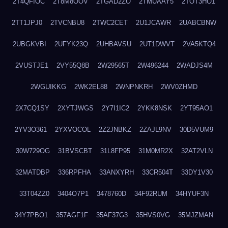
2T4QFIOC
2T8M8OOV
2TGAD2ZO
2TMUAAY5
2TOT3HO1
2TT1JPJ0
2TVCNBU8
2TWC2CET
2U1JCAWR
2UABCBNW
2UBGKVBI
2UFYK23Q
2UHBAVSU
2UT1DWVT
2VA5KTQ4
2VUSTJE1
2VY55Q8B
2W29565T
2W496244
2WADJS4M
2WGUIKKG
2WK2EL88
2WNPNKRH
2WV0ZHMD
2X7CQ1SY
2XYTJWGS
2Y7I1IC2
2YKK8NSK
2YT95AO1
2YV3O361
2YXVOCOL
2Z2JNBKZ
2ZAJL9NV
30D5VUM9
30W729OG
31BVSCBT
31L8FP95
31M0MR2X
32AT2VLN
32MATDBP
336RPFHA
33ANXYRH
33CR504T
33DY1V30
33T04ZZ0
3404O7P1
3478760D
34F92RUM
34HYUF3N
34Y7PBO1
357AGF1F
35AF37G3
35HVS0VG
35MJZMAN