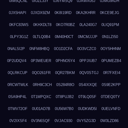
0IM5QCNL
0IUZL33Y
0J6YMSQ9
0JAWX05J
0JMG9NJH
0JX5HAPI
0JXDX9ZM
0K8I19RD
0KA2KHRR
0KCE9EJG
0KFC83WS
0KHXDLT8
0KO7R0BZ
0LA240G7
0LIQ91PM
0LPY3G1Z
0LTLQ0B4
0M40H0CT
0MCMJJJP
0N1LZI50
0NALSI2P
0NFM8HBQ
0O1D2CFA
0O3VCZC0
0OY5HHNM
0P2UDQV4
0P3WEUER
0PHNO5Y4
0PPJIUB7
0PUMEZB4
0QLRKCUP
0QO261FR
0QR27BKM
0QV0STGJ
0R7FXEI4
0RCWTWLK
0RH9C3CH
0S284R8O
0S4IXXQE
0S9E2KPP
0SA9HP4L
0T1MPQXC
0T8PUJB2
0T9LQ0SF
0TDEQ0TY
0TWV72OF
0U01AD7B
0U56W7B0
0UDKWD5I
0UELVNFD
0V2IXSF4
0V3N6SQF
0VJAC930
0VY5ZG3D
0W3LZD86