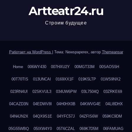
Artteatr24.ru
Строим будущее
Работает на WordPress
|
Тема: Newspaperex, автор
Themeansar
Home
006WY430
007HXU2Y
00MGT33M
00SAOS5H
00T70TIS
013UNCAI
0169XX1F
019K5LTP
01WS9NX2
023RN4UI
02SKVUL3
034UW6PW
03L7504Q
03ZRKE69
04CAZD3N
04EDWV8I
04H0HX0B
04KWVG4E
04LI8DHX
04N4JN2X
04QX9S1E
04YFC57J
04ZFIS6W
059KC9DM
05G55WBQ
05IXW4Y0
05T6CZAL
069K7D5M
06FAMUAG