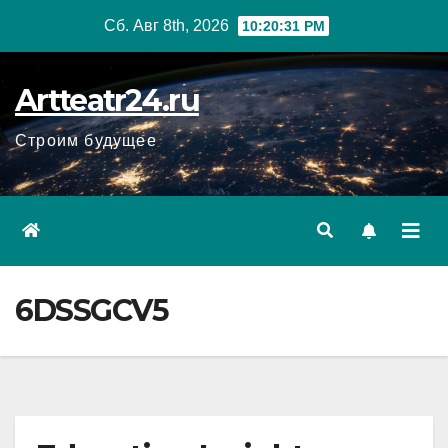
Перейти
Сб. Авг 8th, 2026
10:20:32 PM
к
содержанию
Artteatr24.ru
Строим будущее
6DSSGCV5