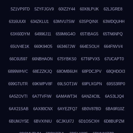
5Z1VP9TD
5ZYFJGV9
60IZ2Y44
60X8LPUK
62LJGRE8
6316UU0I
634ZKLU1
63MVU7SW
63SPQINX
63WDQUHH
63X60DYM
64996J11
659M6G4O
65TIBAG5
65TN6NPQ
65UV4E1K
660K94O5
663467JW
664ESOLH
664FNVV4
66C6U597
66NBHAON
675YBKS0
67T6PVX5
67UCAPT0
6899WHVC
68EZZKJQ
68OMB6UH
68PDCJPV
68QHDOI3
699GTUTR
69KWPV8F
69LSOT1W
69PLXGPN
69S53RP0
6A5ZOVTI
6A7TVFIW
6AMAWT34
6ANZ4C8L
6AS3LJQ4
6AX21SAB
6AX80CNX
6AYEZFQ7
6B0V87BD
6BA9R10Z
6BUMJY5E
6BVXINIU
6CJKUI7J
6D1OSCXH
6D8BUPZM