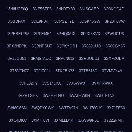
3N8UCE6Q
3NE5SFF6
3NH0FX33
3NISGAEP
3O3KQQ4F
3OBDFAXI
3OE9P0KI
3OPSZTYE
3OSK46GW
3P20H0VW
3PEBEUPM
3PFEI4E1
3PHQ0AXL
3PJX8KV3
3PWL81U6
3PX3NDPK
3QBNPSU7
3QPKYD3H
3R660UUO
3R8OBY8R
3RJJOB51
3RM5TAUQ
3RV0N612
3SRBQEDJ
3SXFZOBA
3TBVTN7Z
3TFI7CJL
3TKFBN73
3TTB618D
3TVMVY4A
3VPL82H9
3VS14DKC
3VX5WW8T
3VXFRWKX
3VZRTGEK
3W3MHD4O
3WAD8W9N
3WDTF1N3
3WI8G8SN
3WQDYCWK
3WTTA97N
3WU70G19
3X71FE60
3XC4DIU7
3XMIH0VI
3XMLLD4K
3XWW9P5D
3Y2Z2FMH