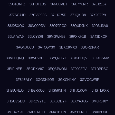
35O1QNFZ
36HUTLDS
36NU8MEJ
36U7Y0NR
376J215Y
377SG7JD
37CVGS0S
37IHO75D
37JQKID8
37X9FZP9
38J0SXQX
38NQ9PDV
38O70PCO
38QUD9KX
39D3U3A0
39LAIWA9
39LCYZRI
39MGWN55
39PXKH1B
3A43DKQP
3AGNJUCU
3ATCGY3X
3BKC9MX3
3BORDPAR
3BVH0QRQ
3BWP93L1
3BYQ70GJ
3C9KPDQV
3CL4BSMV
3EIFINEE
3EORXV8Z
3EQ3JWOM
3F09CZ9V
3F1DPDSC
3F84EALY
3GGDN4OR
3GKCN4NY
3GVOCWRP
3H28UNEO
3H92RKQ0
3HG56NHN
3HHJ1KQM
3HSTLPXX
3HSUVSEU
3JRQV2TE
3JX0QDYF
3LXYAX0G
3M0R5J0Y
3ME42K9J
3MOCREJ1
3MX1P1T9
3MYP6NEF
3N0IPODU