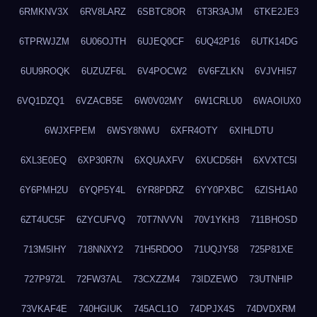
6RMKNV3X
6RV8LARZ
6SBTC8OR
6T3R3AJM
6TKE2JE3
6TPRWJZM
6U06OJTH
6UJEQ0CF
6UQ42P16
6UTK14DG
6UU9ROQK
6UZUZF6L
6V4POCW2
6V6FZLKN
6VJVHI57
6VQ1DZQ1
6VZACB5E
6W0V02MY
6W1CRLU0
6WAOIUX0
6WJXFPEM
6WSY8NWU
6XFR4OTY
6XIHLDTU
6XL3E0EQ
6XP30R7N
6XQUAXFV
6XUCD56H
6XVXTC5I
6Y6PMH2U
6YQP5Y4L
6YR8PDRZ
6YY0PXBC
6ZISH1A0
6ZT4UC5F
6ZYCUFVQ
70T7NVVN
70V1YKH3
711BHOSD
713M5IHY
718NNXY2
71H5RDOO
71UQJY58
725P81XE
727P972L
72FW37AL
73CXZZM4
73IDZEWO
73UTNHIP
73VKAF4E
740HGIUK
745ACL1O
74DPJX4S
74DVDXRM