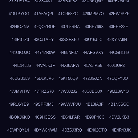
3YXUATB4
3Z3344KT
3ZBBJF82
3ZUNKQ9P
40PEO5RM
418TPYOG
41A6AQPI
41CR68ZC
428MPM7O
42EW9PZP
42HIOZNV
42QOZROE
437L5RRA
43BE766X
43EEF23E
43IP3TZ3
43OJ1AEY
43SSFXBJ
43U16JLC
43XY7A9N
441OKOJO
4474ZR0W
4489NF37
44AFGVXY
44CGH1H9
44E14L85
44VA5KJF
44XI8AFW
45A3IPS9
4601IURZ
46DGB3L9
46DLKJV6
46KT56QV
4728GJZN
47CQFY0O
47JMVITW
47TRZS70
47W8J2J2
48QJBQ0X
49MZ8W4O
49R1GYE9
49SPF3MJ
49WWVPJU
4B13IA3F
4B1N5SGO
4BOKJ6KQ
4C9HCESS
4D64LFAR
4D90P4CC
4DV2LKB3
4DWPQY14
4DYW6NWM
4DZ5J3RQ
4E402GTO
4E4R43JK