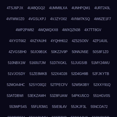
4TSJ6PJX
4U48QGQ2
4UMM8LXA
4UNHPQM1
4URT243L
4VFMWJZ0
4VGSLXPJ
4VJZYO02
4VNW7KSQ
4W6ZE1F7
4WP2PW82
4WQWQXX8
4WXQZN38
4X7TT8GV
4XYOT662
4XZYAUHI
4YQHH612
4Z52SO0V
4ZP14UIL
4ZVGSBH0
50JO9B1K
50KZ2V9P
50NNJN5E
50S8F1Z0
510NBX1W
5160U7JM
51D7XGKL
51JUGSIB
51MY24WU
51VJOSDY
51ZE8MKB
522X4O28
52D4GH9B
52FJKYTB
52MOA4HC
52SYO0Q2
52TPECFV
52W5K0BY
52XXY91Q
53ATDBWI
53EKZAMH
53Z8FUAW
54PKU5CO
551HGV0S
553WPS4S
55FLR3W1
55IE9L4V
55JKJF3L
55NCOA72