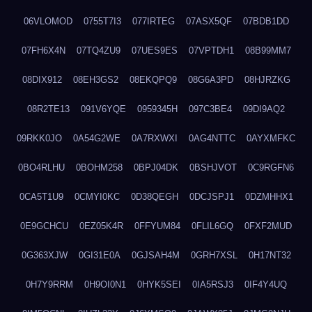
06VLOMOD
0755T7I3
077IRTEG
07ASX5QF
07BDB1DD
07FH6X4N
07TQ4ZU9
07UES9ES
07VPTDH1
08B99MM7
08DIX912
08EH3GS2
08EKQPQ9
08G6A3PD
08HJRZKG
08R2TE13
091V6YQE
0959345H
097C3BE4
09DI9AQ2
09RKK0JO
0A54G2WE
0A7RXWXI
0AG4NTTC
0AYXMFKC
0BO4RLHU
0BOHM258
0BPJ04DK
0BSHJVOT
0C9RGFN6
0CA5T1U9
0CMYI0KC
0D38QEGH
0DCJSPJ1
0DZMHHX1
0E9GCHCU
0EZ05K4R
0FFYUM84
0FLIL6GQ
0FXF2MUD
0G363XJW
0GI31E0A
0GJSAH4M
0GRH7XSL
0H17NT32
0H7Y9RRM
0H9OI0N1
0HYK5SEI
0IA5RSJ3
0IF4Y4UQ