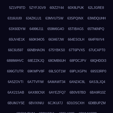
5Z1VP9TD
5ZYFJGV9
60IZ2Y44
60X8LPUK
62LJGRE8
6316UU0I
634ZKLU1
63MVU7SW
63SPQINX
63WDQUHH
63X60DYM
64996J11
659M6G4O
65TIBAG5
65TN6NPQ
65UV4E1K
660K94O5
663467JW
664ESOLH
664FNVV4
66C6U597
66NBHAON
675YBKS0
67T6PVX5
67UCAPT0
6899WHVC
68EZZKJQ
68OMB6UH
68PDCJPV
68QHDOI3
699GTUTR
69KWPV8F
69LSOT1W
69PLXGPN
69S53RP0
6A5ZOVTI
6A7TVFIW
6AMAWT34
6ANZ4C8L
6AS3LJQ4
6AX21SAB
6AX80CNX
6AYEZFQ7
6B0V87BD
6BA9R10Z
6BUMJY5E
6BVXINIU
6CJKUI7J
6D1OSCXH
6D8BUPZM