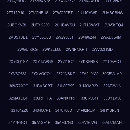
2T4QFIOC
2T8M8OOV
2TGAD2ZO
2TMUAAY5
2TOT3HO1
2TT1JPJ0
2TVCNBU8
2TWC2CET
2U1JCAWR
2UABCBNW
2UBGKVBI
2UFYK23Q
2UHBAVSU
2UT1DWVT
2VA5KTQ4
2VUSTJE1
2VY55Q8B
2W29565T
2W496244
2WADJS4M
2WGUIKKG
2WK2EL88
2WNPNKRH
2WV0ZHMD
2X7CQ1SY
2XYTJWGS
2Y7I1IC2
2YKK8NSK
2YT95AO1
2YV3O361
2YXVOCOL
2Z2JNBKZ
2ZAJL9NV
30D5VUM9
30W729OG
31BVSCBT
31L8FP95
31M0MR2X
32AT2VLN
32MATDBP
336RPFHA
33ANXYRH
33CR504T
33DY1V30
33T04ZZ0
3404O7P1
3478760D
34F92RUM
34HYUF3N
34Y7PBO1
357AGF1F
35AF37G3
35HVS0VG
35MJZMAN