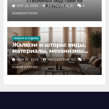
влияние анализа
АПР 16, 2026
ARTTEATR24_R
0
стихийных бедствий на
тезауруса
КОММЕНТАРИИ
РЕМОНТ И ОТДЕЛКА
Жалюзи и шторы: виды,
материалы, механизмы
управления и уход
НОЯ 12, 2025
ARTTEATR24_R
0
КОММЕНТАРИИ