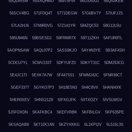
55QDIRSM
55XAQHMU
56975PIR
56GSA0U2
56QN3KEB
56SCV4BG
571FDQ4T
5771DEGW
57G6BV7Y
57IUFJJS
57LA2HJ6
57N9R0VG
57Z141YR
584ZQC53
58G12L5U
595U946N
59BSESDJ
59FRMR7X
59T11ZKH
5AFUR9TL
5AOPNSAW
5AQL07P2
5ASS9KJO
5AY4N3YE
5B3AF4SH
5CDCU7YL
5CWV233T
5DFYUFZ0
5DKYT31C
5DM253CG
5E4JC1TI
5EXK7A7W
5F447S51
5FMM242C
5FNR39CT
5GEF3377
5GYKO7P3
5H18E5N3
5H4C8VII
5HANI4XK
5HER0XEV
5HNS21Z8
5IFXGJFK
5IITXOZY
5IVSLWGV
5J5FOXDN
5KAFKBC4
5KEFVRBK
5KFBILGV
5KP635PE
5KSAQAB8
5KT1DCUW
5KZYHXKG
5L1KPI2V
5L515L3S