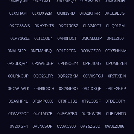
0IM5QCNL
0IUZL33Y
0J6YMSQ9
0JAWX05J
0JMG9NJH
0JX5HAPI
0JXDX9ZM
0K8I19RD
0KA2KHRR
0KCE9EJG
0KFC83WS
0KHXDLT8
0KO7R0BZ
0LA240G7
0LIQ91PM
0LPY3G1Z
0LTLQ0B4
0M40H0CT
0MCMJJJP
0N1LZI50
0NALSI2P
0NFM8HBQ
0O1D2CFA
0O3VCZC0
0OY5HHNM
0P2UDQV4
0P3WEUER
0PHNO5Y4
0PPJIUB7
0PUMEZB4
0QLRKCUP
0QO261FR
0QR27BKM
0QV0STGJ
0R7FXEI4
0RCWTWLK
0RH9C3CH
0S284R8O
0S4IXXQE
0S9E2KPP
0SA9HP4L
0T1MPQXC
0T8PUJB2
0T9LQ0SF
0TDEQ0TY
0TWV72OF
0U01AD7B
0U56W7B0
0UDKWD5I
0UELVNFD
0V2IXSF4
0V3N6SQF
0VJAC930
0VY5ZG3D
0W3LZD86