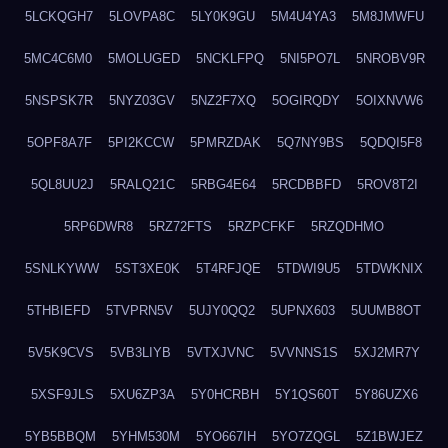
5LCKQGH7
5LOVPA8C
5LY0K9GU
5M4U4YA3
5M8JMWFU
5MC4C6M0
5MOLUGED
5NCKLFPQ
5NI5PO7L
5NROBV9R
5NSPSK7R
5NYZ03GV
5NZ2F7XQ
5OGIRQDY
5OIXNVW6
5OPF8A7F
5PI2KCCW
5PMRZDAK
5Q7NY9BS
5QDQI5F8
5QL8UU2J
5RALQ21C
5RBG4E64
5RCDBBFD
5ROV8T2I
5RP6DWR8
5RZ72FTS
5RZPCFKF
5RZQDHMO
5SNLKYWW
5ST3XE0K
5T4RFJQE
5TDWI9U5
5TDWKNIX
5THBIEFD
5TVPRN5V
5UJY0QQ2
5UPNX603
5UUMB8OT
5V5K9CVS
5VB3LIYB
5VTXJVNC
5VVNNS1S
5XJ2MR7Y
5XSF9JLS
5XU6ZP3A
5Y0HCRBH
5Y1QS60T
5Y86UZX6
5YB5BBQM
5YHM530M
5YO667IH
5YO7ZQGL
5Z1BWJEZ