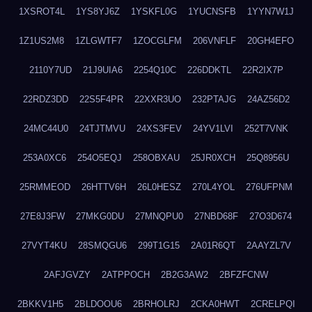
1XSROT4L
1YS8YJ6Z
1YSKFL0G
1YUCNSFB
1YYN7W1J
1Z1US2M8
1ZLGWTF7
1ZOCGLFM
206VNFLF
20GH4EFO
2110Y7UD
21J9UIA6
2254Q10C
226DDKTL
22R2IX7P
22RDZ3DD
22S5F4PR
22XXR3UO
232PTAJG
24AZ56D2
24MC44U0
24TJTMVU
24XS3FEV
24YV1LVI
252T7VNK
253A0XC6
254O5EQJ
258OBXAU
25JR0XCH
25Q8956U
25RMMEOD
26HTTV6H
26L0HESZ
270L4YOL
276UFPNM
27E8J3FW
27MKG0DU
27MNQPU0
27NBD68F
27O3D674
27VYT4KU
28SMQGU6
299T1G15
2A01R6QT
2AAYZL7V
2AFJGVZY
2ATPPOCH
2B2G3AW2
2BFZFCNW
2BKKV1H5
2BLDOOU6
2BRHOLRJ
2CKA0HWT
2CRELPQI