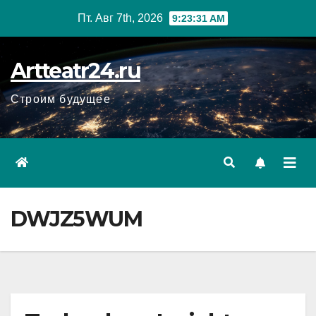
Перейти
Пт. Авг 7th, 2026
9:23:32 AM
к
содержанию
Artteatr24.ru
Строим будущее
DWJZ5WUM