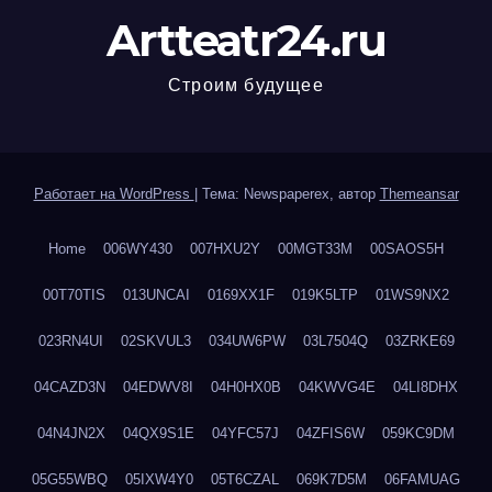
Artteatr24.ru
Строим будущее
Работает на WordPress
|
Тема: Newspaperex, автор
Themeansar
Home
006WY430
007HXU2Y
00MGT33M
00SAOS5H
00T70TIS
013UNCAI
0169XX1F
019K5LTP
01WS9NX2
023RN4UI
02SKVUL3
034UW6PW
03L7504Q
03ZRKE69
04CAZD3N
04EDWV8I
04H0HX0B
04KWVG4E
04LI8DHX
04N4JN2X
04QX9S1E
04YFC57J
04ZFIS6W
059KC9DM
05G55WBQ
05IXW4Y0
05T6CZAL
069K7D5M
06FAMUAG