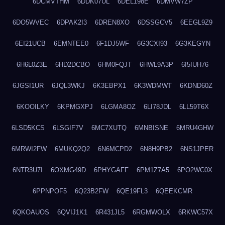
6DCMVTHM
6DDK07UL
6DEL198E
6DMVW7ZP
6DO5WVEC
6DPAK2I3
6DREN8XO
6DSSGCV5
6EEGL9Z9
6EI21UCB
6EMNTEE0
6F1DJ5WF
6G3CXI93
6G3KEGYN
6H6L0Z3E
6HD2DCBO
6HM0FQJT
6HWL9A3P
6I5IUH76
6JGSI1UR
6JQL3WKJ
6K3EBPX1
6K3WDMWT
6KDND60Z
6KOOILKY
6KPMGXPJ
6LGMA8OZ
6LI78JDL
6LL59T6X
6LSD5KCS
6LSGIF7V
6MC7XUTQ
6MNBISNE
6MRU4GHW
6MRWI2FW
6MUKQ2Q2
6N6MCPD2
6N8H9PB2
6NS1JPER
6NTR3U7I
6OXMG49D
6PHYGAFF
6PM1Z7A5
6PO2WC0X
6PPNPOF5
6Q23B2FW
6QE19FL3
6QEEKCMR
6QKOAUOS
6QVIJ1K1
6R431JL5
6RGMWOLX
6RKWC57X