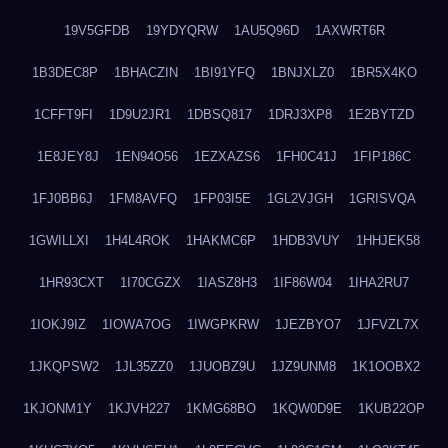
19V5GFDB
19YDYQRW
1AU5Q96D
1AXWRT6R
1B3DEC8P
1BHACZIN
1BI91YFQ
1BNJXLZ0
1BR5X4KO
1CFFT9FI
1D9U2JR1
1DBSQ817
1DRJ3XP8
1E2BYTZD
1E8JEY8J
1EN94O56
1EZXAZS6
1FH0C41J
1FIP186C
1FJ0BB6J
1FM8AVFQ
1FP03I5E
1GL2VJGH
1GRISVQA
1GWILLXI
1H4L4ROK
1HAKMC6P
1HDB3VUY
1HHJEK58
1HR93CXT
1I70CGZX
1IASZ8H3
1IF86W04
1IHA2RU7
1IOKJ9IZ
1IOWA7OG
1IWGPKRW
1JEZBYO7
1JFVZL7X
1JKQPSW2
1JL35ZZ0
1JUOBZ9U
1JZ9UNM8
1K1OOBX2
1KJONM1Y
1KJVH227
1KMG68BO
1KQW0D9E
1KUB22OP