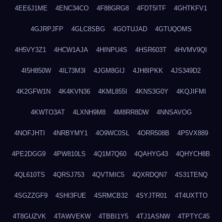
4EE6J1ME
4ENC34CO
4F88GRG8
4FDT5ITF
4GHTKFV1
4GJRPJFP
4GLC8SBG
4GOTUJAD
4GTUQOMS
4H5VY3Z1
4HCW1AJA
4HINPU4S
4HSR603T
4HVMV9QI
4I5H850W
4IL73M3I
4JGM8GIJ
4JH8IPKK
4JS349D2
4K2GFW1N
4K4KVN36
4KML855I
4KNS3G0Y
4KQJIFMI
4KWTO3AT
4LXNH9M8
4M8RR8DW
4NNSAVOG
4NOFJHTI
4NRBYMY1
4O9WC0SL
4ORR508B
4P5VX889
4PE2DGG9
4PW810LS
4Q1M7Q60
4QAHYG43
4QHYCH8B
4QL610TS
4QRSJ753
4QVTMIC5
4QXRDQN7
4S31TENQ
4SGZZGF9
4SHI3FUE
4SRMCB32
4SYJTR01
4T4UXTTO
4T8GUZVK
4TAWVEKW
4TBBI1Y5
4TJ1ASNW
4TPTYC45