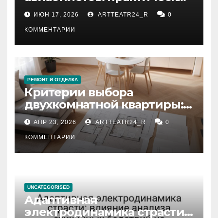
рекомендации
ИЮН 17, 2026
ARTTEATR24_R
0
КОММЕНТАРИИ
РЕМОНТ И ОТДЕЛКА
Критерии выбора
двухкомнатной квартиры:
планировка, площадь,
АПР 23, 2026
ARTTEATR24_R
0
состояние и документация
КОММЕНТАРИИ
UNCATEGORISED
Адаптивная
электродинамика страсти: