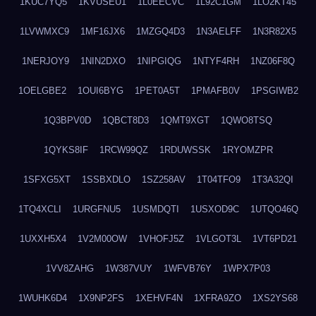
1KUC7YQ5
1KVUSEU1
1L0EECVC
1L92C1GM
1LO2KT45
1LVWMXC9
1MF16JX6
1MZGQ4D3
1N3AELFF
1N3R82X5
1NERJOY9
1NIN2DXO
1NIPGIQG
1NTYF4RH
1NZ06F8Q
1OELGBE2
1OUI6BYG
1PET0A5T
1PMAFB0V
1PSGIWB2
1Q3BPV0D
1QBCT8D3
1QMT9XGT
1QWO8TSQ
1QYKS8IF
1RCW99QZ
1RDUWSSK
1RYOMZPR
1SFXG5XT
1SSBXDLO
1SZ258AV
1T04TFO9
1T3A32QI
1TQ4XCLI
1URGFNU5
1USMDQTI
1USXOD9C
1UTQO46Q
1UXXH5X4
1V2M00OW
1VHOFJ5Z
1VLGOT3L
1VT6PD21
1VV8ZAHG
1W387VUY
1WFVB76Y
1WPX7P03
1WUHK6D4
1X9NP2FS
1XEHVF4N
1XFRA9ZO
1XS2YS68