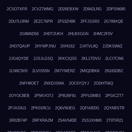
2CSOTXFR
2CVZ7WMG
2D26EBXW
2D942LRG
2DPSN680
2DU7LORM
2EZC76PR
2F53ZH8K
2FFJSSR3
2G789XQE
2G8M6D58
2HDT2UKH
2HLBXGGN
2HMC2F0V
2HO7QAUP
2HYWPJNU
2IIHI162
2J4TVL9Q
2JDKS9WZ
2JG4QYDE
2JSJLGSQ
2KKCIQS5
2KL1TDVU
2LCI7CW6
2LN9C5H3
2LVOI55N
2M7YMERZ
2MIQDBKK
2N165DB2
2NFH8OET
2NXDJSMA
2OC6YQYJ
2ODHTNIQ
2OYOC8EB
2P5KVO7J
2PB26F91
2PFU2MB3
2PGICZT7
2PJA33U1
2PK01RCU
2Q6V9UEG
2QFIABDG
2QYABSTR
2R02B74P
2RPXRAZM
2SAV54DE
2SS1XHM0
2T0TIR21