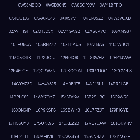
0W58MBQO
0W5D86N5
0W8SOPXW
0WY1BFPQ
0X4GG1J6
0XAANC43
0XI05VVT
0XLR0SZZ
0XW3VGXD
0ZAVTHSI
0ZM4J2CX
0ZVYGAG2
0ZXS0PVO
105XMS37
10LFO9CA
10SRNZZ2
10ZH1AUS
10ZZI8A5
1103WHO1
11MGVORK
11P2UCTJ
126I93O6
12FS3WHV
12HZ1JWW
12K469CE
12QCPWZN
12UKQO0N
133P7UOC
13COV7L8
14GYHZ3D
14H4A825
14M9BJ75
14NJ13LJ
14PRJLGB
14PRLC85
14WY7OYZ
1546DY9V
15B2SHBQ
15C9WR6H
160ON64P
16P9KSF6
16SBWI43
16U7RZJT
179PIGYE
17HG5UY8
17SO7X9S
17UXEZ2B
17VE7UAW
181QKVNV
18FL2H11
18UVF9V8
19CWX8Y9
19S0NNZV
19SYNG2F