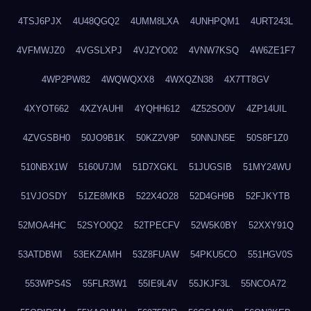
4TSJ6PJX
4U48QGQ2
4UMM8LXA
4UNHPQM1
4URT243L
4VFMWJZ0
4VGSLXPJ
4VJZYO02
4VNW7KSQ
4W6ZE1F7
4WP2PW82
4WQWQXX8
4WXQZN38
4X7TT8GV
4XYOT662
4XZYAUHI
4YQHH612
4Z52SO0V
4ZP14UIL
4ZVGSBH0
50JO9B1K
50KZ2V9P
50NNJN5E
50S8F1Z0
510NBX1W
5160U7JM
51D7XGKL
51JUGSIB
51MY24WU
51VJOSDY
51ZE8MKB
522X4O28
52D4GH9B
52FJKYTB
52MOA4HC
52SYO0Q2
52TPECFV
52W5K0BY
52XXY91Q
53ATDBWI
53EKZAMH
53Z8FUAW
54PKU5CO
551HGV0S
553WPS4S
55FLR3W1
55IE9L4V
55JKJF3L
55NCOA72