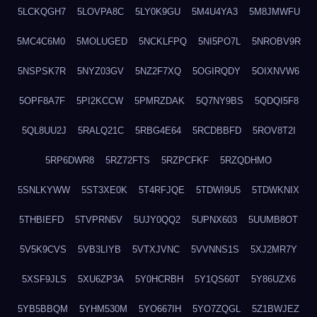
5LCKQGH7
5LOVPA8C
5LY0K9GU
5M4U4YA3
5M8JMWFU
5MC4C6M0
5MOLUGED
5NCKLFPQ
5NI5PO7L
5NROBV9R
5NSPSK7R
5NYZ03GV
5NZ2F7XQ
5OGIRQDY
5OIXNVW6
5OPF8A7F
5PI2KCCW
5PMRZDAK
5Q7NY9BS
5QDQI5F8
5QL8UU2J
5RALQ21C
5RBG4E64
5RCDBBFD
5ROV8T2I
5RP6DWR8
5RZ72FTS
5RZPCFKF
5RZQDHMO
5SNLKYWW
5ST3XE0K
5T4RFJQE
5TDWI9U5
5TDWKNIX
5THBIEFD
5TVPRN5V
5UJY0QQ2
5UPNX603
5UUMB8OT
5V5K9CVS
5VB3LIYB
5VTXJVNC
5VVNNS1S
5XJ2MR7Y
5XSF9JLS
5XU6ZP3A
5Y0HCRBH
5Y1QS60T
5Y86UZX6
5YB5BBQM
5YHM530M
5YO667IH
5YO7ZQGL
5Z1BWJEZ