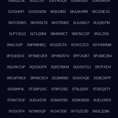
0IM5QCNL
0IUZL33Y
0J6YMSQ9
0JAWX05J
0JMG9NJH
0JX5HAPI
0JXDX9ZM
0K8I19RD
0KA2KHRR
0KCE9EJG
0KFC83WS
0KHXDLT8
0KO7R0BZ
0LA240G7
0LIQ91PM
0LPY3G1Z
0LTLQ0B4
0M40H0CT
0MCMJJJP
0N1LZI50
0NALSI2P
0NFM8HBQ
0O1D2CFA
0O3VCZC0
0OY5HHNM
0P2UDQV4
0P3WEUER
0PHNO5Y4
0PPJIUB7
0PUMEZB4
0QLRKCUP
0QO261FR
0QR27BKM
0QV0STGJ
0R7FXEI4
0RCWTWLK
0RH9C3CH
0S284R8O
0S4IXXQE
0S9E2KPP
0SA9HP4L
0T1MPQXC
0T8PUJB2
0T9LQ0SF
0TDEQ0TY
0TWV72OF
0U01AD7B
0U56W7B0
0UDKWD5I
0UELVNFD
0V2IXSF4
0V3N6SQF
0VJAC930
0VY5ZG3D
0W3LZD86