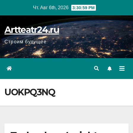
Перейти
Чт. Авг 6th, 2026
3:31:00 PM
к
содержанию
Artteatr24.ru
Строим будущее
UOKPQ3NQ