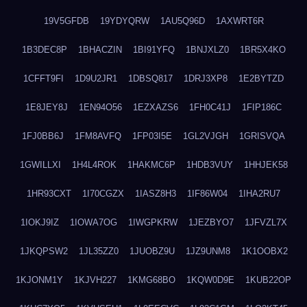
19V5GFDB
19YDYQRW
1AU5Q96D
1AXWRT6R
1B3DEC8P
1BHACZIN
1BI91YFQ
1BNJXLZ0
1BR5X4KO
1CFFT9FI
1D9U2JR1
1DBSQ817
1DRJ3XP8
1E2BYTZD
1E8JEY8J
1EN94O56
1EZXAZS6
1FH0C41J
1FIP186C
1FJ0BB6J
1FM8AVFQ
1FP03I5E
1GL2VJGH
1GRISVQA
1GWILLXI
1H4L4ROK
1HAKMC6P
1HDB3VUY
1HHJEK58
1HR93CXT
1I70CGZX
1IASZ8H3
1IF86W04
1IHA2RU7
1IOKJ9IZ
1IOWA7OG
1IWGPKRW
1JEZBYO7
1JFVZL7X
1JKQPSW2
1JL35ZZ0
1JUOBZ9U
1JZ9UNM8
1K1OOBX2
1KJONM1Y
1KJVH227
1KMG68BO
1KQW0D9E
1KUB22OP