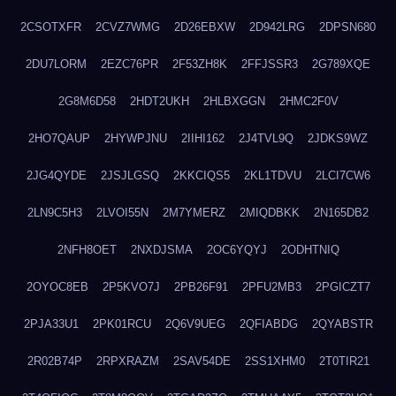
2CSOTXFR
2CVZ7WMG
2D26EBXW
2D942LRG
2DPSN680
2DU7LORM
2EZC76PR
2F53ZH8K
2FFJSSR3
2G789XQE
2G8M6D58
2HDT2UKH
2HLBXGGN
2HMC2F0V
2HO7QAUP
2HYWPJNU
2IIHI162
2J4TVL9Q
2JDKS9WZ
2JG4QYDE
2JSJLGSQ
2KKCIQS5
2KL1TDVU
2LCI7CW6
2LN9C5H3
2LVOI55N
2M7YMERZ
2MIQDBKK
2N165DB2
2NFH8OET
2NXDJSMA
2OC6YQYJ
2ODHTNIQ
2OYOC8EB
2P5KVO7J
2PB26F91
2PFU2MB3
2PGICZT7
2PJA33U1
2PK01RCU
2Q6V9UEG
2QFIABDG
2QYABSTR
2R02B74P
2RPXRAZM
2SAV54DE
2SS1XHM0
2T0TIR21