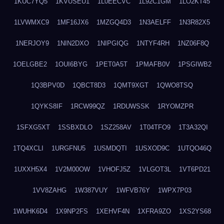
1KUC7YQ5
1KVUSEU1
1L0EECVC
1L92C1GM
1LO2KT45
1LVWMXC9
1MF16JX6
1MZGQ4D3
1N3AELFF
1N3R82X5
1NERJOY9
1NIN2DXO
1NIPGIQG
1NTYF4RH
1NZ06F8Q
1OELGBE2
1OUI6BYG
1PET0A5T
1PMAFB0V
1PSGIWB2
1Q3BPV0D
1QBCT8D3
1QMT9XGT
1QWO8TSQ
1QYKS8IF
1RCW99QZ
1RDUWSSK
1RYOMZPR
1SFXG5XT
1SSBXDLO
1SZ258AV
1T04TFO9
1T3A32QI
1TQ4XCLI
1URGFNU5
1USMDQTI
1USXOD9C
1UTQO46Q
1UXXH5X4
1V2M00OW
1VHOFJ5Z
1VLGOT3L
1VT6PD21
1VV8ZAHG
1W387VUY
1WFVB76Y
1WPX7P03
1WUHK6D4
1X9NP2FS
1XEHVF4N
1XFRA9ZO
1XS2YS68