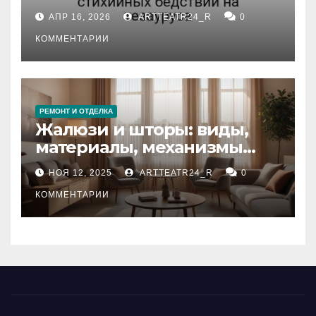
влияние анализа
АПР 16, 2026
ARTTEATR24_R
0
стихийных бедствий на
тезауруса
КОММЕНТАРИИ
РЕМОНТ И ОТДЕЛКА
Жалюзи и шторы: виды,
материалы, механизмы
управления и уход
НОЯ 12, 2025
ARTTEATR24_R
0
КОММЕНТАРИИ