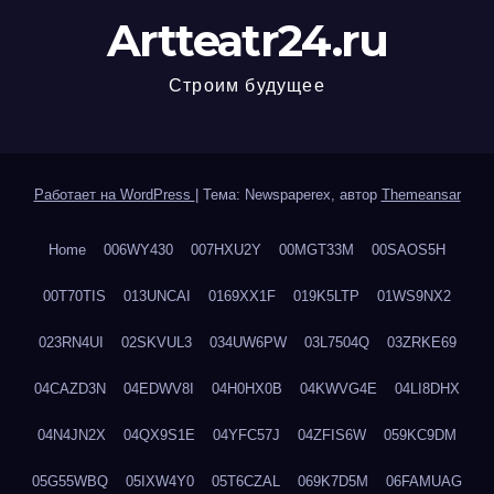
Artteatr24.ru
Строим будущее
Работает на WordPress
|
Тема: Newspaperex, автор
Themeansar
Home
006WY430
007HXU2Y
00MGT33M
00SAOS5H
00T70TIS
013UNCAI
0169XX1F
019K5LTP
01WS9NX2
023RN4UI
02SKVUL3
034UW6PW
03L7504Q
03ZRKE69
04CAZD3N
04EDWV8I
04H0HX0B
04KWVG4E
04LI8DHX
04N4JN2X
04QX9S1E
04YFC57J
04ZFIS6W
059KC9DM
05G55WBQ
05IXW4Y0
05T6CZAL
069K7D5M
06FAMUAG