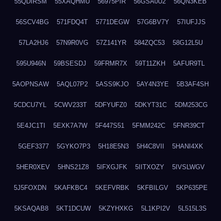
55QDIRSM
55XAQHMU
56975PIR
56GSA0U2
56QN3KEB
56SCV4BG
571FDQ4T
5771DEGW
57G6BV7Y
57IUFJJS
57LA2HJ6
57N9R0VG
57Z141YR
584ZQC53
58G12L5U
595U946N
59BSESDJ
59FRMR7X
59T11ZKH
5AFUR9TL
5AOPNSAW
5AQL07P2
5ASS9KJO
5AY4N3YE
5B3AF4SH
5CDCU7YL
5CWV233T
5DFYUFZ0
5DKYT31C
5DM253CG
5E4JC1TI
5EXK7A7W
5F447S51
5FMM242C
5FNR39CT
5GEF3377
5GYKO7P3
5H18E5N3
5H4C8VII
5HANI4XK
5HER0XEV
5HNS21Z8
5IFXGJFK
5IITXOZY
5IVSLWGV
5J5FOXDN
5KAFKBC4
5KEFVRBK
5KFBILGV
5KP635PE
5KSAQAB8
5KT1DCUW
5KZYHXKG
5L1KPI2V
5L515L3S