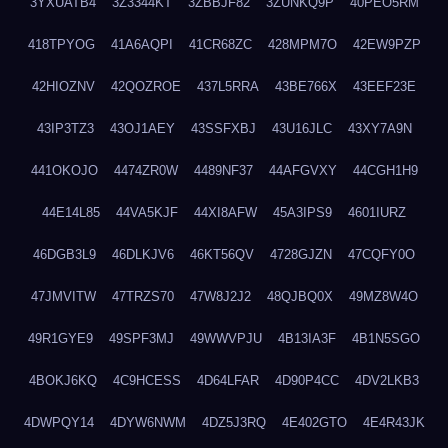
3YXUATB4
3Z3344KT
3ZBBJF82
3ZUNKQ9P
40PEO5RM
418TPYOG
41A6AQPI
41CR68ZC
428MPM7O
42EW9PZP
42HIOZNV
42QOZROE
437L5RRA
43BE766X
43EEF23E
43IP3TZ3
43OJ1AEY
43SSFXBJ
43U16JLC
43XY7A9N
441OKOJO
4474ZR0W
4489NF37
44AFGVXY
44CGH1H9
44E14L85
44VA5KJF
44XI8AFW
45A3IPS9
4601IURZ
46DGB3L9
46DLKJV6
46KT56QV
4728GJZN
47CQFY0O
47JMVITW
47TRZS70
47W8J2J2
48QJBQ0X
49MZ8W4O
49R1GYE9
49SPF3MJ
49WWVPJU
4B13IA3F
4B1N5SGO
4BOKJ6KQ
4C9HCESS
4D64LFAR
4D90P4CC
4DV2LKB3
4DWPQY14
4DYW6NWM
4DZ5J3RQ
4E402GTO
4E4R43JK