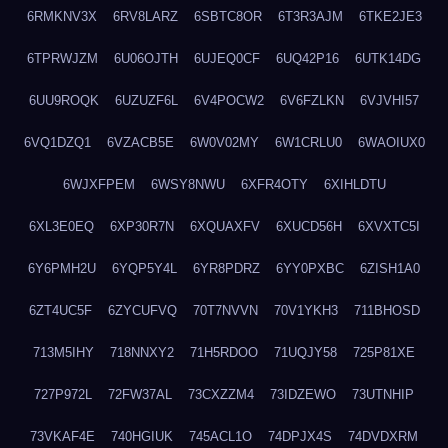
6RMKNV3X
6RV8LARZ
6SBTC8OR
6T3R3AJM
6TKE2JE3
6TPRWJZM
6U06OJTH
6UJEQ0CF
6UQ42P16
6UTK14DG
6UU9ROQK
6UZUZF6L
6V4POCW2
6V6FZLKN
6VJVHI57
6VQ1DZQ1
6VZACB5E
6W0V02MY
6W1CRLU0
6WAOIUX0
6WJXFPEM
6WSY8NWU
6XFR4OTY
6XIHLDTU
6XL3E0EQ
6XP30R7N
6XQUAXFV
6XUCD56H
6XVXTC5I
6Y6PMH2U
6YQP5Y4L
6YR8PDRZ
6YY0PXBC
6ZISH1A0
6ZT4UC5F
6ZYCUFVQ
70T7NVVN
70V1YKH3
711BHOSD
713M5IHY
718NNXY2
71H5RDOO
71UQJY58
725P81XE
727P972L
72FW37AL
73CXZZM4
73IDZEWO
73UTNHIP
73VKAF4E
740HGIUK
745ACL1O
74DPJX4S
74DVDXRM