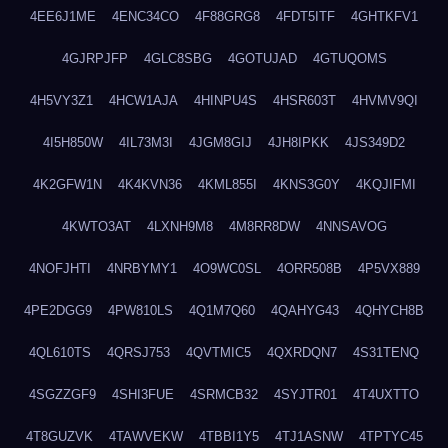
4EE6J1ME
4ENC34CO
4F88GRG8
4FDT5ITF
4GHTKFV1
4GJRPJFP
4GLC8SBG
4GOTUJAD
4GTUQOMS
4H5VY3Z1
4HCW1AJA
4HINPU4S
4HSR603T
4HVMV9QI
4I5H850W
4IL73M3I
4JGM8GIJ
4JH8IPKK
4JS349D2
4K2GFW1N
4K4KVN36
4KML855I
4KNS3G0Y
4KQJIFMI
4KWTO3AT
4LXNH9M8
4M8RR8DW
4NNSAVOG
4NOFJHTI
4NRBYMY1
4O9WC0SL
4ORR508B
4P5VX889
4PE2DGG9
4PW810LS
4Q1M7Q60
4QAHYG43
4QHYCH8B
4QL610TS
4QRSJ753
4QVTMIC5
4QXRDQN7
4S31TENQ
4SGZZGF9
4SHI3FUE
4SRMCB32
4SYJTR01
4T4UXTTO
4T8GUZVK
4TAWVEKW
4TBBI1Y5
4TJ1ASNW
4TPTYC45