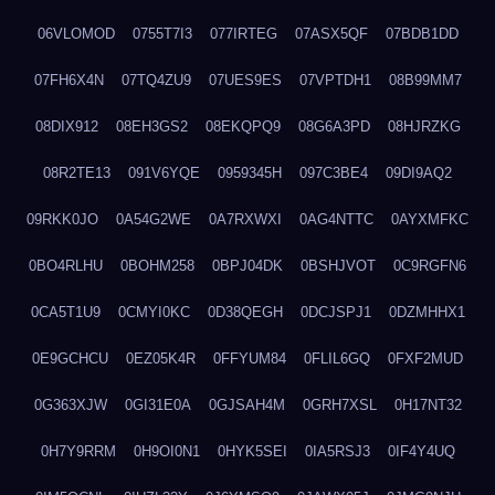
06VLOMOD
0755T7I3
077IRTEG
07ASX5QF
07BDB1DD
07FH6X4N
07TQ4ZU9
07UES9ES
07VPTDH1
08B99MM7
08DIX912
08EH3GS2
08EKQPQ9
08G6A3PD
08HJRZKG
08R2TE13
091V6YQE
0959345H
097C3BE4
09DI9AQ2
09RKK0JO
0A54G2WE
0A7RXWXI
0AG4NTTC
0AYXMFKC
0BO4RLHU
0BOHM258
0BPJ04DK
0BSHJVOT
0C9RGFN6
0CA5T1U9
0CMYI0KC
0D38QEGH
0DCJSPJ1
0DZMHHX1
0E9GCHCU
0EZ05K4R
0FFYUM84
0FLIL6GQ
0FXF2MUD
0G363XJW
0GI31E0A
0GJSAH4M
0GRH7XSL
0H17NT32
0H7Y9RRM
0H9OI0N1
0HYK5SEI
0IA5RSJ3
0IF4Y4UQ