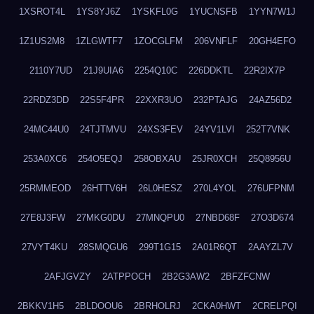
1XSROT4L
1YS8YJ6Z
1YSKFL0G
1YUCNSFB
1YYN7W1J
1Z1US2M8
1ZLGWTF7
1ZOCGLFM
206VNFLF
20GH4EFO
2110Y7UD
21J9UIA6
2254Q10C
226DDKTL
22R2IX7P
22RDZ3DD
22S5F4PR
22XXR3UO
232PTAJG
24AZ56D2
24MC44U0
24TJTMVU
24XS3FEV
24YV1LVI
252T7VNK
253A0XC6
254O5EQJ
258OBXAU
25JR0XCH
25Q8956U
25RMMEOD
26HTTV6H
26L0HESZ
270L4YOL
276UFPNM
27E8J3FW
27MKG0DU
27MNQPU0
27NBD68F
27O3D674
27VYT4KU
28SMQGU6
299T1G15
2A01R6QT
2AAYZL7V
2AFJGVZY
2ATPPOCH
2B2G3AW2
2BFZFCNW
2BKKV1H5
2BLDOOU6
2BRHOLRJ
2CKA0HWT
2CRELPQI