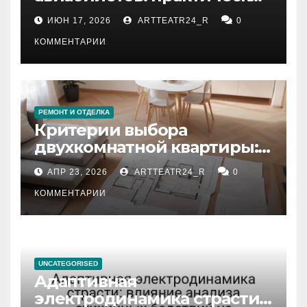
рекомендации
ИЮН 17, 2026
ARTTEATR24_R
0
КОММЕНТАРИИ
РЕМОНТ И ОТДЕЛКА
Критерии выбора
двухкомнатной квартиры:
планировка, площадь,
АПР 23, 2026
ARTTEATR24_R
0
состояние и документация
КОММЕНТАРИИ
UNCATEGORISED
Адаптивная
электродинамика страсти: