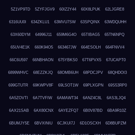
5Z1VP9TD
5ZYFJGV9
60IZ2Y44
60X8LPUK
62LJGRE8
6316UU0I
634ZKLU1
63MVU7SW
63SPQINX
63WDQUHH
63X60DYM
64996J11
659M6G4O
65TIBAG5
65TN6NPQ
65UV4E1K
660K94O5
663467JW
664ESOLH
664FNVV4
66C6U597
66NBHAON
675YBKS0
67T6PVX5
67UCAPT0
6899WHVC
68EZZKJQ
68OMB6UH
68PDCJPV
68QHDOI3
699GTUTR
69KWPV8F
69LSOT1W
69PLXGPN
69S53RP0
6A5ZOVTI
6A7TVFIW
6AMAWT34
6ANZ4C8L
6AS3LJQ4
6AX21SAB
6AX80CNX
6AYEZFQ7
6B0V87BD
6BA9R10Z
6BUMJY5E
6BVXINIU
6CJKUI7J
6D1OSCXH
6D8BUPZM