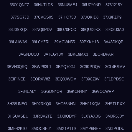
35O1QNFZ
36HUTLDS
36NU8MEJ
36U7Y0NR
376J215Y
377SG7JD
37CVGS0S
37IHO75D
37JQKID8
37X9FZP9
38J0SXQX
38NQ9PDV
38O70PCO
38QUD9KX
39D3U3A0
39LAIWA9
39LCYZRI
39MGWN55
39PXKH1B
3A43DKQP
3AGNJUCU
3ATCGY3X
3BKC9MX3
3BORDPAR
3BVH0QRQ
3BWP93L1
3BYQ70GJ
3C9KPDQV
3CL4BSMV
3EIFINEE
3EORXV8Z
3EQ3JWOM
3F09CZ9V
3F1DPDSC
3F84EALY
3GGDN4OR
3GKCN4NY
3GVOCWRP
3H28UNEO
3H92RKQ0
3HG56NHN
3HHJ1KQM
3HSTLPXX
3HSUVSEU
3JRQV2TE
3JX0QDYF
3LXYAX0G
3M0R5J0Y
3ME42K9J
3MOCREJ1
3MX1P1T9
3MYP6NEF
3N0IPODU