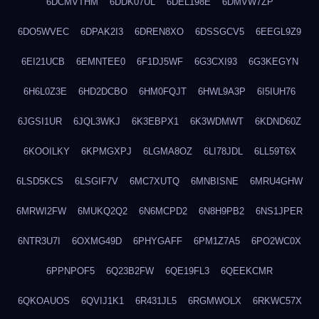
6DCMVTHM
6DDK07UL
6DEL198E
6DMVW7ZP
6DO5WVEC
6DPAK2I3
6DREN8XO
6DSSGCV5
6EEGL9Z9
6EI21UCB
6EMNTEE0
6F1DJ5WF
6G3CXI93
6G3KEGYN
6H6L0Z3E
6HD2DCBO
6HM0FQJT
6HWL9A3P
6I5IUH76
6JGSI1UR
6JQL3WKJ
6K3EBPX1
6K3WDMWT
6KDND60Z
6KOOILKY
6KPMGXPJ
6LGMA8OZ
6LI78JDL
6LL59T6X
6LSD5KCS
6LSGIF7V
6MC7XUTQ
6MNBISNE
6MRU4GHW
6MRWI2FW
6MUKQ2Q2
6N6MCPD2
6N8H9PB2
6NS1JPER
6NTR3U7I
6OXMG49D
6PHYGAFF
6PM1Z7A5
6PO2WC0X
6PPNPOF5
6Q23B2FW
6QE19FL3
6QEEKCMR
6QKOAUOS
6QVIJ1K1
6R431JL5
6RGMWOLX
6RKWC57X