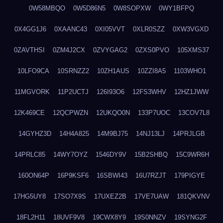
0W58MBQO
0W5D86N5
0W8SOPXW
0WY1BFPQ
0X4GG1J6
0XAANC43
0XI05VVT
0XLR0SZZ
0XW3VGXD
0ZAVTHSI
0ZM4J2CX
0ZVYGAG2
0ZXS0PVO
105XMS37
10LFO9CA
10SRNZZ2
10ZH1AUS
10ZZI8A5
1103WHO1
11MGVORK
11P2UCTJ
126I93O6
12FS3WHV
12HZ1JWW
12K469CE
12QCPWZN
12UKQO0N
133P7UOC
13COV7L8
14GYHZ3D
14H4A825
14M9BJ75
14NJ13LJ
14PRJLGB
14PRLC85
14WY7OYZ
1546DY9V
15B2SHBQ
15C9WR6H
160ON64P
16P9KSF6
16SBWI43
16U7RZJT
179PIGYE
17HG5UY8
17SO7X9S
17UXEZ2B
17VE7UAW
181QKVNV
18FL2H11
18UVF9V8
19CWX8Y9
19S0NNZV
19SYNG2F