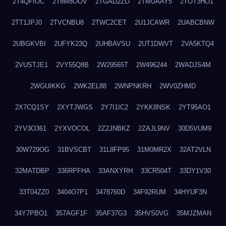
2T4QFIOC
2T8M8OOV
2TGAD2ZO
2TMUAAY5
2TOT3HO1
2TT1JPJ0
2TVCNBU8
2TWC2CET
2U1JCAWR
2UABCBNW
2UBGKVBI
2UFYK23Q
2UHBAVSU
2UT1DWVT
2VA5KTQ4
2VUSTJE1
2VY55Q8B
2W29565T
2W496244
2WADJS4M
2WGUIKKG
2WK2EL88
2WNPNKRH
2WV0ZHMD
2X7CQ1SY
2XYTJWGS
2Y7I1IC2
2YKK8NSK
2YT95AO1
2YV3O361
2YXVOCOL
2Z2JNBKZ
2ZAJL9NV
30D5VUM9
30W729OG
31BVSCBT
31L8FP95
31M0MR2X
32AT2VLN
32MATDBP
336RPFHA
33ANXYRH
33CR504T
33DY1V30
33T04ZZ0
3404O7P1
3478760D
34F92RUM
34HYUF3N
34Y7PBO1
357AGF1F
35AF37G3
35HVS0VG
35MJZMAN