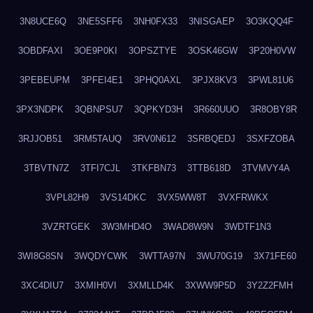
3N8UCE6Q
3NE5SFF6
3NH0FX33
3NISGAEP
3O3KQQ4F
3OBDFAXI
3OE9P0KI
3OPSZTYE
3OSK46GW
3P20H0VW
3PEBEUPM
3PFEI4E1
3PHQ0AXL
3PJX8KV3
3PWL81U6
3PX3NDPK
3QBNPSU7
3QPKYD3H
3R660UUO
3R8OBY8R
3RJJOB51
3RM5TAUQ
3RV0N612
3SRBQEDJ
3SXFZOBA
3TBVTN7Z
3TFI7CJL
3TKFBN73
3TTB618D
3TVMVY4A
3VPL82H9
3VS14DKC
3VX5WW8T
3VXFRWKX
3VZRTGEK
3W3MHD4O
3WAD8W9N
3WDTF1N3
3WI8G8SN
3WQDYCWK
3WTTA97N
3WU70G19
3X71FE60
3XC4DIU7
3XMIH0VI
3XMLLD4K
3XWW9P5D
3Y2Z2FMH