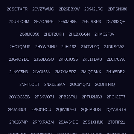
2CSOTXFR
2CVZ7WMG
2D26EBXW
2D942LRG
2DPSN680
2DU7LORM
2EZC76PR
2F53ZH8K
2FFJSSR3
2G789XQE
2G8M6D58
2HDT2UKH
2HLBXGGN
2HMC2F0V
2HO7QAUP
2HYWPJNU
2IIHI162
2J4TVL9Q
2JDKS9WZ
2JG4QYDE
2JSJLGSQ
2KKCIQS5
2KL1TDVU
2LCI7CW6
2LN9C5H3
2LVOI55N
2M7YMERZ
2MIQDBKK
2N165DB2
2NFH8OET
2NXDJSMA
2OC6YQYJ
2ODHTNIQ
2OYOC8EB
2P5KVO7J
2PB26F91
2PFU2MB3
2PGICZT7
2PJA33U1
2PK01RCU
2Q6V9UEG
2QFIABDG
2QYABSTR
2R02B74P
2RPXRAZM
2SAV54DE
2SS1XHM0
2T0TIR21