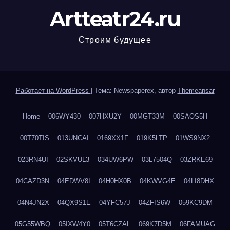
Artteatr24.ru
Строим будущее
Работает на WordPress
|
Тема: Newspaperex, автор
Themeansar
Home
006WY430
007HXU2Y
00MGT33M
00SAOS5H
00T70TIS
013UNCAI
0169XX1F
019K5LTP
01WS9NX2
023RN4UI
02SKVUL3
034UW6PW
03L7504Q
03ZRKE69
04CAZD3N
04EDWV8I
04H0HX0B
04KWVG4E
04LI8DHX
04N4JN2X
04QX9S1E
04YFC57J
04ZFIS6W
059KC9DM
05G55WBQ
05IXW4Y0
05T6CZAL
069K7D5M
06FAMUAG