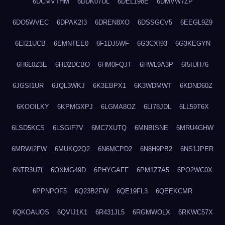
6DCMVTHM
6DDK07UL
6DEL198E
6DMVW7ZP
6DO5WVEC
6DPAK2I3
6DREN8XO
6DSSGCV5
6EEGL9Z9
6EI21UCB
6EMNTEE0
6F1DJ5WF
6G3CXI93
6G3KEGYN
6H6L0Z3E
6HD2DCBO
6HM0FQJT
6HWL9A3P
6I5IUH76
6JGSI1UR
6JQL3WKJ
6K3EBPX1
6K3WDMWT
6KDND60Z
6KOOILKY
6KPMGXPJ
6LGMA8OZ
6LI78JDL
6LL59T6X
6LSD5KCS
6LSGIF7V
6MC7XUTQ
6MNBISNE
6MRU4GHW
6MRWI2FW
6MUKQ2Q2
6N6MCPD2
6N8H9PB2
6NS1JPER
6NTR3U7I
6OXMG49D
6PHYGAFF
6PM1Z7A5
6PO2WC0X
6PPNPOF5
6Q23B2FW
6QE19FL3
6QEEKCMR
6QKOAUOS
6QVIJ1K1
6R431JL5
6RGMWOLX
6RKWC57X