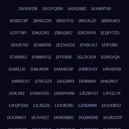
19V5GFDB
19YDYQRW
1AU5Q96D
1AXWRT6R
1B3DEC8P
1BHACZIN
1BI91YFQ
1BNJXLZ0
1BR5X4KO
1CFFT9FI
1D9U2JR1
1DBSQ817
1DRJ3XP8
1E2BYTZD
1E8JEY8J
1EN94O56
1EZXAZS6
1FH0C41J
1FIP186C
1FJ0BB6J
1FM8AVFQ
1FP03I5E
1GL2VJGH
1GRISVQA
1GWILLXI
1H4L4ROK
1HAKMC6P
1HDB3VUY
1HHJEK58
1HR93CXT
1I70CGZX
1IASZ8H3
1IF86W04
1IHA2RU7
1IOKJ9IZ
1IOWA7OG
1IWGPKRW
1JEZBYO7
1JFVZL7X
1JKQPSW2
1JL35ZZ0
1JUOBZ9U
1JZ9UNM8
1K1OOBX2
1KJONM1Y
1KJVH227
1KMG68BO
1KQW0D9E
1KUB22OP