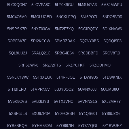
5LCKQGH7
5LOVPA8C
5LY0K9GU
5M4U4YA3
5M8JMWFU
5MC4C6M0
5MOLUGED
5NCKLFPQ
5NI5PO7L
5NROBV9R
5NSPSK7R
5NYZ03GV
5NZ2F7XQ
5OGIRQDY
5OIXNVW6
5OPF8A7F
5PI2KCCW
5PMRZDAK
5Q7NY9BS
5QDQI5F8
5QL8UU2J
5RALQ21C
5RBG4E64
5RCDBBFD
5ROV8T2I
5RP6DWR8
5RZ72FTS
5RZPCFKF
5RZQDHMO
5SNLKYWW
5ST3XE0K
5T4RFJQE
5TDWI9U5
5TDWKNIX
5THBIEFD
5TVPRN5V
5UJY0QQ2
5UPNX603
5UUMB8OT
5V5K9CVS
5VB3LIYB
5VTXJVNC
5VVNNS1S
5XJ2MR7Y
5XSF9JLS
5XU6ZP3A
5Y0HCRBH
5Y1QS60T
5Y86UZX6
5YB5BBQM
5YHM530M
5YO667IH
5YO7ZQGL
5Z1BWJEZ