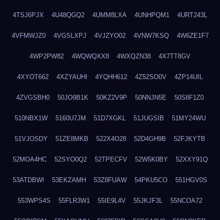
4TSJ6PJX
4U48QGQ2
4UMM8LXA
4UNHPQM1
4URT243L
4VFMWJZ0
4VGSLXPJ
4VJZYO02
4VNW7KSQ
4W6ZE1F7
4WP2PW82
4WQWQXX8
4WXQZN38
4X7TT8GV
4XYOT662
4XZYAUHI
4YQHH612
4Z52SO0V
4ZP14UIL
4ZVGSBH0
50JO9B1K
50KZ2V9P
50NNJN5E
50S8F1Z0
510NBX1W
5160U7JM
51D7XGKL
51JUGSIB
51MY24WU
51VJOSDY
51ZE8MKB
522X4O28
52D4GH9B
52FJKYTB
52MOA4HC
52SYO0Q2
52TPECFV
52W5K0BY
52XXY91Q
53ATDBWI
53EKZAMH
53Z8FUAW
54PKU5CO
551HGV0S
553WPS4S
55FLR3W1
55IE9L4V
55JKJF3L
55NCOA72