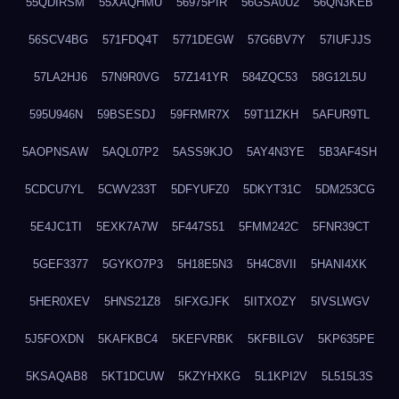
55QDIRSM
55XAQHMU
56975PIR
56GSA0U2
56QN3KEB
56SCV4BG
571FDQ4T
5771DEGW
57G6BV7Y
57IUFJJS
57LA2HJ6
57N9R0VG
57Z141YR
584ZQC53
58G12L5U
595U946N
59BSESDJ
59FRMR7X
59T11ZKH
5AFUR9TL
5AOPNSAW
5AQL07P2
5ASS9KJO
5AY4N3YE
5B3AF4SH
5CDCU7YL
5CWV233T
5DFYUFZ0
5DKYT31C
5DM253CG
5E4JC1TI
5EXK7A7W
5F447S51
5FMM242C
5FNR39CT
5GEF3377
5GYKO7P3
5H18E5N3
5H4C8VII
5HANI4XK
5HER0XEV
5HNS21Z8
5IFXGJFK
5IITXOZY
5IVSLWGV
5J5FOXDN
5KAFKBC4
5KEFVRBK
5KFBILGV
5KP635PE
5KSAQAB8
5KT1DCUW
5KZYHXKG
5L1KPI2V
5L515L3S