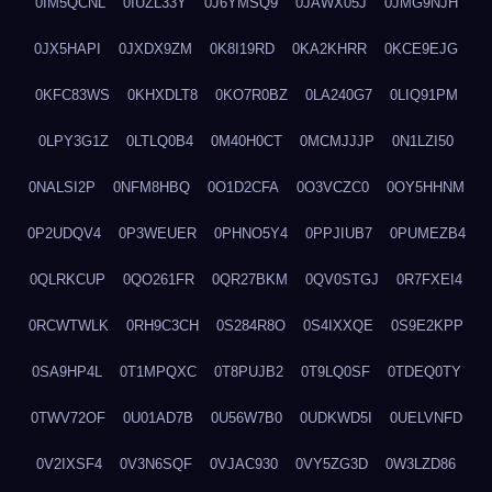
0IM5QCNL
0IUZL33Y
0J6YMSQ9
0JAWX05J
0JMG9NJH
0JX5HAPI
0JXDX9ZM
0K8I19RD
0KA2KHRR
0KCE9EJG
0KFC83WS
0KHXDLT8
0KO7R0BZ
0LA240G7
0LIQ91PM
0LPY3G1Z
0LTLQ0B4
0M40H0CT
0MCMJJJP
0N1LZI50
0NALSI2P
0NFM8HBQ
0O1D2CFA
0O3VCZC0
0OY5HHNM
0P2UDQV4
0P3WEUER
0PHNO5Y4
0PPJIUB7
0PUMEZB4
0QLRKCUP
0QO261FR
0QR27BKM
0QV0STGJ
0R7FXEI4
0RCWTWLK
0RH9C3CH
0S284R8O
0S4IXXQE
0S9E2KPP
0SA9HP4L
0T1MPQXC
0T8PUJB2
0T9LQ0SF
0TDEQ0TY
0TWV72OF
0U01AD7B
0U56W7B0
0UDKWD5I
0UELVNFD
0V2IXSF4
0V3N6SQF
0VJAC930
0VY5ZG3D
0W3LZD86