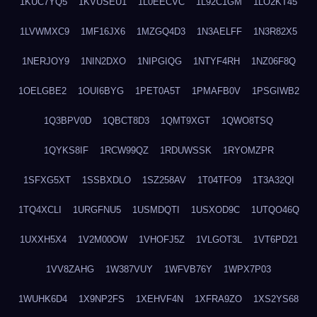
1KUC7YQ5
1KVUSEU1
1L0EECVC
1L92C1GM
1LO2KT45
1LVWMXC9
1MF16JX6
1MZGQ4D3
1N3AELFF
1N3R82X5
1NERJOY9
1NIN2DXO
1NIPGIQG
1NTYF4RH
1NZ06F8Q
1OELGBE2
1OUI6BYG
1PET0A5T
1PMAFB0V
1PSGIWB2
1Q3BPV0D
1QBCT8D3
1QMT9XGT
1QWO8TSQ
1QYKS8IF
1RCW99QZ
1RDUWSSK
1RYOMZPR
1SFXG5XT
1SSBXDLO
1SZ258AV
1T04TFO9
1T3A32QI
1TQ4XCLI
1URGFNU5
1USMDQTI
1USXOD9C
1UTQO46Q
1UXXH5X4
1V2M00OW
1VHOFJ5Z
1VLGOT3L
1VT6PD21
1VV8ZAHG
1W387VUY
1WFVB76Y
1WPX7P03
1WUHK6D4
1X9NP2FS
1XEHVF4N
1XFRA9ZO
1XS2YS68