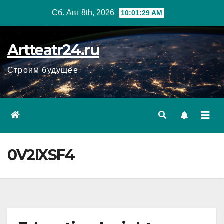
Перейти
Сб. Авг 8th, 2026
10:01:30 AM
к
содержанию
Artteatr24.ru
Строим будущее
0V2IXSF4