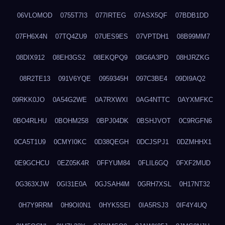
06VLOMOD
0755T7I3
077IRTEG
07ASX5QF
07BDB1DD
07FH6X4N
07TQ4ZU9
07UES9ES
07VPTDH1
08B99MM7
08DIX912
08EH3GS2
08EKQPQ9
08G6A3PD
08HJRZKG
08R2TE13
091V6YQE
0959345H
097C3BE4
09DI9AQ2
09RKK0JO
0A54G2WE
0A7RXWXI
0AG4NTTC
0AYXMFKC
0BO4RLHU
0BOHM258
0BPJ04DK
0BSHJVOT
0C9RGFN6
0CA5T1U9
0CMYI0KC
0D38QEGH
0DCJSPJ1
0DZMHHX1
0E9GCHCU
0EZ05K4R
0FFYUM84
0FLIL6GQ
0FXF2MUD
0G363XJW
0GI31E0A
0GJSAH4M
0GRH7XSL
0H17NT32
0H7Y9RRM
0H9OI0N1
0HYK5SEI
0IA5RSJ3
0IF4Y4UQ