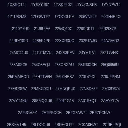
1XSROT4L
1YS8YJ6Z
1YSKFL0G
1YUCNSFB
1YYN7W1J
1Z1US2M8
1ZLGWTF7
1ZOCGLFM
206VNFLF
20GH4EFO
2110Y7UD
21J9UIA6
2254Q10C
226DDKTL
22R2IX7P
22RDZ3DD
22S5F4PR
22XXR3UO
232PTAJG
24AZ56D2
24MC44U0
24TJTMVU
24XS3FEV
24YV1LVI
252T7VNK
253A0XC6
254O5EQJ
258OBXAU
25JR0XCH
25Q8956U
25RMMEOD
26HTTV6H
26L0HESZ
270L4YOL
276UFPNM
27E8J3FW
27MKG0DU
27MNQPU0
27NBD68F
27O3D674
27VYT4KU
28SMQGU6
299T1G15
2A01R6QT
2AAYZL7V
2AFJGVZY
2ATPPOCH
2B2G3AW2
2BFZFCNW
2BKKV1H5
2BLDOOU6
2BRHOLRJ
2CKA0HWT
2CRELPQI