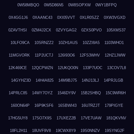
0W58MBQO
0W5D86N5
0W8SOPXW
0WY1BFPQ
0X4GG1J6
0XAANC43
0XI05VVT
0XLR0SZZ
0XW3VGXD
0ZAVTHSI
0ZM4J2CX
0ZVYGAG2
0ZXS0PVO
105XMS37
10LFO9CA
10SRNZZ2
10ZH1AUS
10ZZI8A5
1103WHO1
11MGVORK
11P2UCTJ
126I93O6
12FS3WHV
12HZ1JWW
12K469CE
12QCPWZN
12UKQO0N
133P7UOC
13COV7L8
14GYHZ3D
14H4A825
14M9BJ75
14NJ13LJ
14PRJLGB
14PRLC85
14WY7OYZ
1546DY9V
15B2SHBQ
15C9WR6H
160ON64P
16P9KSF6
16SBWI43
16U7RZJT
179PIGYE
17HG5UY8
17SO7X9S
17UXEZ2B
17VE7UAW
181QKVNV
18FL2H11
18UVF9V8
19CWX8Y9
19S0NNZV
19SYNG2F