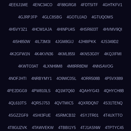
4EE6J1ME
4ENC34CO
4F88GRG8
4FDT5ITF
4GHTKFV1
4GJRPJFP
4GLC8SBG
4GOTUJAD
4GTUQOMS
4H5VY3Z1
4HCW1AJA
4HINPU4S
4HSR603T
4HVMV9QI
4I5H850W
4IL73M3I
4JGM8GIJ
4JH8IPKK
4JS349D2
4K2GFW1N
4K4KVN36
4KML855I
4KNS3G0Y
4KQJIFMI
4KWTO3AT
4LXNH9M8
4M8RR8DW
4NNSAVOG
4NOFJHTI
4NRBYMY1
4O9WC0SL
4ORR508B
4P5VX889
4PE2DGG9
4PW810LS
4Q1M7Q60
4QAHYG43
4QHYCH8B
4QL610TS
4QRSJ753
4QVTMIC5
4QXRDQN7
4S31TENQ
4SGZZGF9
4SHI3FUE
4SRMCB32
4SYJTR01
4T4UXTTO
4T8GUZVK
4TAWVEKW
4TBBI1Y5
4TJ1ASNW
4TPTYC45