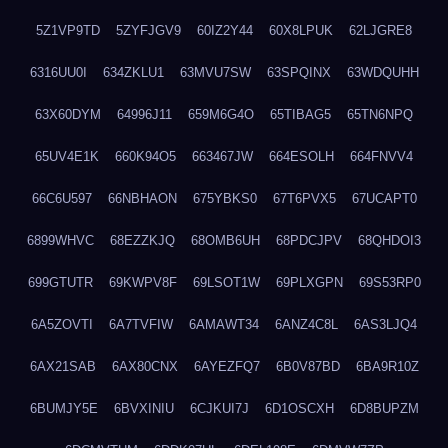
5Z1VP9TD
5ZYFJGV9
60IZ2Y44
60X8LPUK
62LJGRE8
6316UU0I
634ZKLU1
63MVU7SW
63SPQINX
63WDQUHH
63X60DYM
64996J11
659M6G4O
65TIBAG5
65TN6NPQ
65UV4E1K
660K94O5
663467JW
664ESOLH
664FNVV4
66C6U597
66NBHAON
675YBKS0
67T6PVX5
67UCAPT0
6899WHVC
68EZZKJQ
68OMB6UH
68PDCJPV
68QHDOI3
699GTUTR
69KWPV8F
69LSOT1W
69PLXGPN
69S53RP0
6A5ZOVTI
6A7TVFIW
6AMAWT34
6ANZ4C8L
6AS3LJQ4
6AX21SAB
6AX80CNX
6AYEZFQ7
6B0V87BD
6BA9R10Z
6BUMJY5E
6BVXINIU
6CJKUI7J
6D1OSCXH
6D8BUPZM