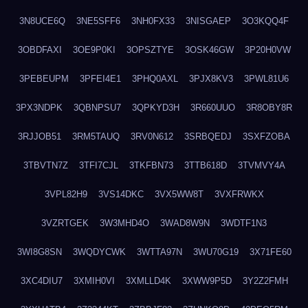
3N8UCE6Q
3NE5SFF6
3NH0FX33
3NISGAEP
3O3KQQ4F
3OBDFAXI
3OE9P0KI
3OPSZTYE
3OSK46GW
3P20H0VW
3PEBEUPM
3PFEI4E1
3PHQ0AXL
3PJX8KV3
3PWL81U6
3PX3NDPK
3QBNPSU7
3QPKYD3H
3R660UUO
3R8OBY8R
3RJJOB51
3RM5TAUQ
3RV0N612
3SRBQEDJ
3SXFZOBA
3TBVTN7Z
3TFI7CJL
3TKFBN73
3TTB618D
3TVMVY4A
3VPL82H9
3VS14DKC
3VX5WW8T
3VXFRWKX
3VZRTGEK
3W3MHD4O
3WAD8W9N
3WDTF1N3
3WI8G8SN
3WQDYCWK
3WTTA97N
3WU70G19
3X71FE60
3XC4DIU7
3XMIH0VI
3XMLLD4K
3XWW9P5D
3Y2Z2FMH