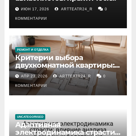
рекомендации
ИЮН 17, 2026
ARTTEATR24_R
0
КОММЕНТАРИИ
РЕМОНТ И ОТДЕЛКА
Критерии выбора
двухкомнатной квартиры:
планировка, площадь,
АПР 23, 2026
ARTTEATR24_R
0
состояние и документация
КОММЕНТАРИИ
UNCATEGORISED
Адаптивная
электродинамика страсти: