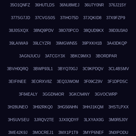
35O1QNFZ
36HUTLDS
36NU8MEJ
36U7Y0NR
376J215Y
377SG7JD
37CVGS0S
37IHO75D
37JQKID8
37X9FZP9
38J0SXQX
38NQ9PDV
38O70PCO
38QUD9KX
39D3U3A0
39LAIWA9
39LCYZRI
39MGWN55
39PXKH1B
3A43DKQP
3AGNJUCU
3ATCGY3X
3BKC9MX3
3BORDPAR
3BVH0QRQ
3BWP93L1
3BYQ70GJ
3C9KPDQV
3CL4BSMV
3EIFINEE
3EORXV8Z
3EQ3JWOM
3F09CZ9V
3F1DPDSC
3F84EALY
3GGDN4OR
3GKCN4NY
3GVOCWRP
3H28UNEO
3H92RKQ0
3HG56NHN
3HHJ1KQM
3HSTLPXX
3HSUVSEU
3JRQV2TE
3JX0QDYF
3LXYAX0G
3M0R5J0Y
3ME42K9J
3MOCREJ1
3MX1P1T9
3MYP6NEF
3N0IPODU