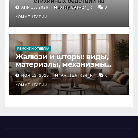
влияние анализа
АПР 16, 2026
ARTTEATR24_R
0
стихийных бедствий на
тезауруса
КОММЕНТАРИИ
РЕМОНТ И ОТДЕЛКА
Жалюзи и шторы: виды,
материалы, механизмы
управления и уход
НОЯ 12, 2025
ARTTEATR24_R
0
КОММЕНТАРИИ