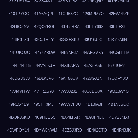
3YXUATB4
3Z3344KT
3ZBBJF82
3ZUNKQ9P
40PEO5RM
418TPYOG
41A6AQPI
41CR68ZC
428MPM7O
42EW9PZP
42HIOZNV
42QOZROE
437L5RRA
43BE766X
43EEF23E
43IP3TZ3
43OJ1AEY
43SSFXBJ
43U16JLC
43XY7A9N
441OKOJO
4474ZR0W
4489NF37
44AFGVXY
44CGH1H9
44E14L85
44VA5KJF
44XI8AFW
45A3IPS9
4601IURZ
46DGB3L9
46DLKJV6
46KT56QV
4728GJZN
47CQFY0O
47JMVITW
47TRZS70
47W8J2J2
48QJBQ0X
49MZ8W4O
49R1GYE9
49SPF3MJ
49WWVPJU
4B13IA3F
4B1N5SGO
4BOKJ6KQ
4C9HCESS
4D64LFAR
4D90P4CC
4DV2LKB3
4DWPQY14
4DYW6NWM
4DZ5J3RQ
4E402GTO
4E4R43JK