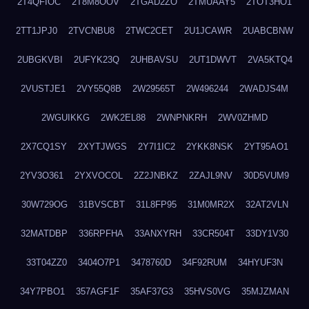
2T4QFIOC
2T8M8OOV
2TGAD2ZO
2TMUAAY5
2TOT3HO1
2TT1JPJ0
2TVCNBU8
2TWC2CET
2U1JCAWR
2UABCBNW
2UBGKVBI
2UFYK23Q
2UHBAVSU
2UT1DWVT
2VA5KTQ4
2VUSTJE1
2VY55Q8B
2W29565T
2W496244
2WADJS4M
2WGUIKKG
2WK2EL88
2WNPNKRH
2WV0ZHMD
2X7CQ1SY
2XYTJWGS
2Y7I1IC2
2YKK8NSK
2YT95AO1
2YV3O361
2YXVOCOL
2Z2JNBKZ
2ZAJL9NV
30D5VUM9
30W729OG
31BVSCBT
31L8FP95
31M0MR2X
32AT2VLN
32MATDBP
336RPFHA
33ANXYRH
33CR504T
33DY1V30
33T04ZZ0
3404O7P1
3478760D
34F92RUM
34HYUF3N
34Y7PBO1
357AGF1F
35AF37G3
35HVS0VG
35MJZMAN