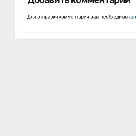
Добавить комментарий
gr
s
а
a
A
в
Для отправки комментария вам необходимо
ав
m
p
и
p
ть