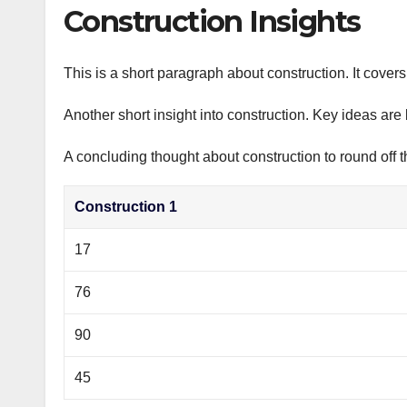
р
Construction Insights
p
а
p
в
This is a short paragraph about construction. It cover
и
Another short insight into construction. Key ideas are 
т
ь
A concluding thought about construction to round off t
Construction 1
17
76
90
45